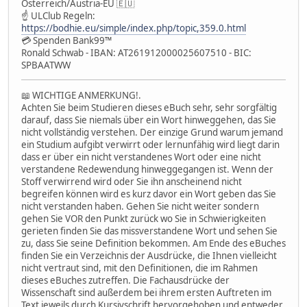
Österreich/Austria-EU 🇪🇺
☝ ULClub Regeln:
https://bodhie.eu/simple/index.php/topic,359.0.html
💳 Spenden Bank99™
Ronald Schwab - IBAN: AT261912000025607510 - BIC:
SPBAATWW
📖 WICHTIGE ANMERKUNG!.
Achten Sie beim Studieren dieses eBuch sehr, sehr sorgfältig
darauf, dass Sie niemals über ein Wort hinweggehen, das Sie
nicht vollständig verstehen. Der einzige Grund warum jemand
ein Studium aufgibt verwirrt oder lernunfähig wird liegt darin
dass er über ein nicht verstandenes Wort oder eine nicht
verstandene Redewendung hinweggegangen ist. Wenn der
Stoff verwirrend wird oder Sie ihn anscheinend nicht
begreifen können wird es kurz davor ein Wort geben das Sie
nicht verstanden haben. Gehen Sie nicht weiter sondern
gehen Sie VOR den Punkt zurück wo Sie in Schwierigkeiten
gerieten finden Sie das missverstandene Wort und sehen Sie
zu, dass Sie seine Definition bekommen. Am Ende des eBuches
finden Sie ein Verzeichnis der Ausdrücke, die Ihnen vielleicht
nicht vertraut sind, mit den Definitionen, die im Rahmen
dieses eBuches zutreffen. Die Fachausdrücke der
Wissenschaft sind außerdem bei ihrem ersten Auftreten im
Text jeweils durch Kursivschrift hervorgehoben und entweder