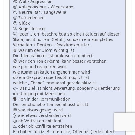
😡 Wut / Aggression
😐 Antagonismus / Widerstand
😶 Neutralität / Langeweile
🙂 Zufriedenheit
😊 Glück
🚀 Begeisterung
💡 Jeder ,,Ton" beschreibt also eine Position auf dieser
Skala, nicht nur ein Gefühl, sondern ein komplettes
Verhalten + Denken + Reaktionsmuster.
🔄 Warum der ,,Ton" wichtig ist
Die Idee dahinter ist praktisch orientiert:
🧭 Wer den Ton erkennt, kann besser verstehen:
wie jemand reagieren wird
wie Kommunikation angenommen wird
ob ein Gespräch überhaupt möglich ist
welche ,,Ebene" emotional gerade aktiv ist
👉 Das Ziel ist nicht Bewertung, sondern Orientierung
im Umgang mit Menschen.
🗣 Ton in der Kommunikation
Der emotionelle Ton beeinflusst direkt:
💬 wie etwas gesagt wird
👂 wie etwas verstanden wird
🤝 ob Vertrauen entsteht
⚠️ oder ob Konflikte entstehen
Ein hoher Ton (z. B. Interesse, Offenheit) erleichtert