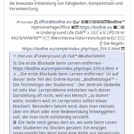
die bewusste Entwicklung von Fähigkeiten, Kompetenzen und
Verantwortung.
.✉
📩
office@bodhie.eu
📰✔️ 🟥🟧🟨🟩🟦🟪🔜
Bodhie
™
Kontakt
HptHomePageOffice 🔲🔜
https://bodhie.eu
⬛️⬜️🟪
✉ Underground Life Club™ ⚔ ULC e.V. LPD IV-Vr
442/b/VVW/96™ 🇦🇹 Wien/Vienna-Österreich/Austria-EU 🇪🇺
☝ Die Regeln:
https://bodhie.eu/simple/index.php/topic,359.0.html
🔜
Zitat von: 🌈 Underground Life Club™ 🌐Bodhie†HANKO
🚀 Die erste Blockade beim Lernen entfernen -
https://bodhie.eu/simple/index.php/topic,559.0.html
✔
⚔️ ,,Die erste Blockade beim Lernen entfernen" ist auf
dieser Seite Teil des Online-Kurses ,,Bodhietologie™ –
Die Technologie des Studierens". Der zentrale Gedanke
ist sehr klar: Lernprobleme entstehen nach dieser
Darstellung oft nicht, weil ein Mensch ,,zu dumm"
wäre, sondern weil im Lernprozess selbst etwas
blockiert. Besonders betont wird, dass man niemals
über ein Wort oder eine Redewendung hinweggehen
soll, die man nicht vollständig versteht.
📘 Die Seite setzt genau dort an, wo viele beim Lesen
oder Studieren ins Stocken geraten: Ein einziges
unverständliches Wort kann eine Kette aus Verwirrung,