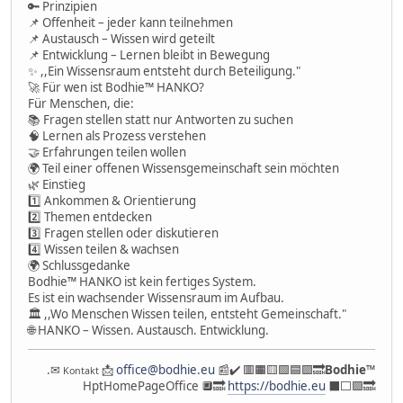
🔑 Prinzipien
📌 Offenheit – jeder kann teilnehmen
📌 Austausch – Wissen wird geteilt
📌 Entwicklung – Lernen bleibt in Bewegung
✨ ,,Ein Wissensraum entsteht durch Beteiligung."
🚀 Für wen ist Bodhie™ HANKO?
Für Menschen, die:
📚 Fragen stellen statt nur Antworten zu suchen
🧠 Lernen als Prozess verstehen
🤝 Erfahrungen teilen wollen
🌍 Teil einer offenen Wissensgemeinschaft sein möchten
🌿 Einstieg
1️⃣ Ankommen & Orientierung
2️⃣ Themen entdecken
3️⃣ Fragen stellen oder diskutieren
4️⃣ Wissen teilen & wachsen
🌍 Schlussgedanke
Bodhie™ HANKO ist kein fertiges System.
Es ist ein wachsender Wissensraum im Aufbau.
🏛 ,,Wo Menschen Wissen teilen, entsteht Gemeinschaft."
🌐 HANKO – Wissen. Austausch. Entwicklung.
.✉
📩
office@bodhie.eu
📰✔️ 🟥🟧🟨🟩🟦🟪🔜
Bodhie
™
Kontakt
HptHomePageOffice 🔲🔜
https://bodhie.eu
⬛️⬜️🟪🔜