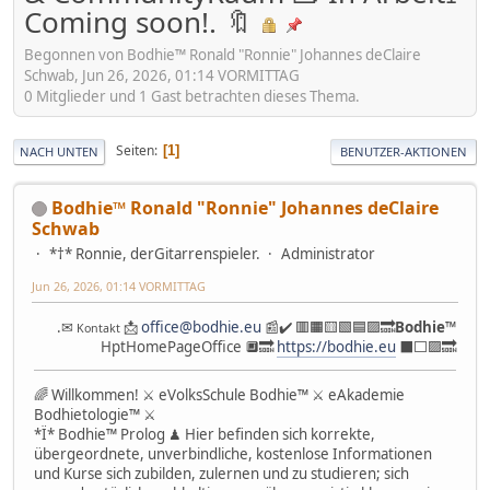
Coming soon!. 🔖
Begonnen von Bodhie™ Ronald "Ronnie" Johannes deClaire
Schwab, Jun 26, 2026, 01:14 VORMITTAG
0 Mitglieder und 1 Gast betrachten dieses Thema.
Seiten
1
NACH UNTEN
BENUTZER-AKTIONEN
Bodhie™ Ronald "Ronnie" Johannes deClaire
Schwab
*†* Ronnie, derGitarrenspieler.
Administrator
Jun 26, 2026, 01:14 VORMITTAG
.✉
📩
office@bodhie.eu
📰✔️ 🟥🟧🟨🟩🟦🟪🔜
Bodhie
™
Kontakt
HptHomePageOffice 🔲🔜
https://bodhie.eu
⬛️⬜️🟪🔜
🌈 Willkommen! ⚔ eVolksSchule Bodhie™ ⚔ eAkademie
Bodhietologie™ ⚔
*Ï* Bodhie™ Prolog ♟ Hier befinden sich korrekte,
übergeordnete, unverbindliche, kostenlose Informationen
und Kurse sich zubilden, zulernen und zu studieren; sich