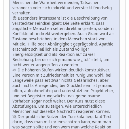
Menschen die Wahrheit vermeiden, Tatsachen
verändern oder sich indirekt und versteckt feindselig
verhalten.
😨 Besonders interessant ist die Beschreibung von
versteckter Feindseligkeit: Die Seite erklärt, dass
ängstliche Menschen selten direkt angreifen, sondern
Konflikte oft indirekt weitergeben. Auch Gram wird als
Zustand beschrieben, in dem Menschen stark von
Mitleid, Hilfe oder Abhängigkeit geprägt sind. Apathie
erscheint schließlich als Zustand völliger
Energielosigkeit und als Reaktion auf zu viel
Bedrohung, bei der sich jemand wie ,,tot" stellt, um
nicht weiter angegriffen zu werden.
🌱 Die höheren Stufen wirken deutlich konstruktiver.
Eine Person mit Zufriedenheit ist ruhig und wohl; bei
Langeweile passiert zwar nichts Gefährliches, aber
auch nichts Anregendes; bei Glücklichsein ist jemand
offen, aufnahmefähig und unterstützt ein Projekt eher;
und bei Begeisterung wächst das gemeinsame
Vorhaben sogar noch weiter. Der Kurs nutzt diese
Abstufungen, um zu zeigen, wie unterschiedlich
Menschen auf dieselbe Nachricht reagieren können.
🚀 Der praktische Nutzen der Tonskala liegt laut Text
darin, dass man mit ihr einschätzen kann, wem man
was sagen sollte und von wem man welche Reaktion