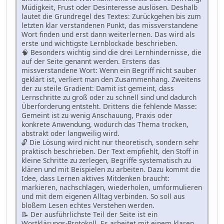
Müdigkeit, Frust oder Desinteresse auslösen. Deshalb
lautet die Grundregel des Textes: Zurückgehen bis zum
letzten klar verstandenen Punkt, das missverstandene
Wort finden und erst dann weiterlernen. Das wird als
erste und wichtigste Lernblockade beschrieben.
🧠 Besonders wichtig sind die drei Lernhindernisse, die
auf der Seite genannt werden. Erstens das
missverstandene Wort: Wenn ein Begriff nicht sauber
geklärt ist, verliert man den Zusammenhang. Zweitens
der zu steile Gradient: Damit ist gemeint, dass
Lernschritte zu groß oder zu schnell sind und dadurch
Überforderung entsteht. Drittens die fehlende Masse:
Gemeint ist zu wenig Anschauung, Praxis oder
konkrete Anwendung, wodurch das Thema trocken,
abstrakt oder langweilig wird.
🔓 Die Lösung wird nicht nur theoretisch, sondern sehr
praktisch beschrieben. Der Text empfiehlt, den Stoff in
kleine Schritte zu zerlegen, Begriffe systematisch zu
klären und mit Beispielen zu arbeiten. Dazu kommt die
Idee, dass Lernen aktives Mitdenken braucht:
markieren, nachschlagen, wiederholen, umformulieren
und mit dem eigenen Alltag verbinden. So soll aus
bloßem Lesen echtes Verstehen werden.
📝 Der ausführlichste Teil der Seite ist ein
Wortklärungs-Protokoll. Es arbeitet mit einem klaren