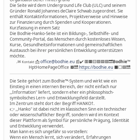
Die Seite wird dem Underground Life Club (ULC) und seinem
Gründer Ronald Johannes deClaire Schwab zugeordnet. Sie
enthält Kontaktinformationen, Projektverweise und Hinweise
zur Finanzierung durch Spenden und Kooperationen.
Kurzfassung in einem Satz
Die Bodhie-Hanko-Seite ist ein Bildungs-, Selbsthilfe- und
Community-Portal, das Menschen durch kostenloses Wissen,
Kurse, Gesundheitsinformationen und gemeinschaftlichen
Austausch bei ihrer persönlichen Entwicklung unterstützen
möchte.
.✉
📩
office@bodhie.eu
📰✔️ 🟥🟧🟨🟩🟦🟪🔜
Bodhie
™
Kontakt
HptHomePageOffice 🔲🔜
https://bodhie.eu
⬛️⬜️🟪🔜
Die Seite gehört zum Bodhie™-System und wirkt wie ein
Einstieg in einen internen Bereich, der nicht einfach nur
,,Information" liefert, sondern eher ein philosophisch-
symbolisches Lern- und Entwicklungsfeld darstellt.
Im Zentrum steht dort der Begriff HANKO†.
👉 ,,Hanko" ist dabei nicht im klassischen Sinn ein technischer
oder wissenschaftlicher Begriff, sondern wird im Kontext
dieser Plattform als Symbol für persönliche Prägung, Identität
und Entwicklung verwendet.
Man kann es sich ungefähr so vorstellen:
Wenn ein Mensch lernt, sich verändert, Erfahrungen