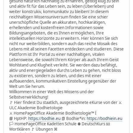
gesund natürlich nachhaltig zu ernähren, geistig klug zu sein
und aktiv fit für das Leben sein, zu leben (Überleben) und
weiter konstrukiv, kommunikativ zu bleiben! In diesem
reichhaltigen Wissensuniversum finden Sie eine schier
unerschöpfliche Quelle an akkuraten, hochkarätigen,
erhellenden und kostenfreien Informationen sowie
Bildungsangeboten, die es Ihnen ermöglichen, Ihre
intellektuellen Horizonte zu erweitern. Hier können Sie sich
nicht nur weiterbilden, sondern auch das reiche Mosaik des
Lebens mit all seinen Facetten entdecken und studieren. Diese
Plattform ist Ihr Portal zu einer nachhaltigen, vitalen
Lebensweise, die sowohl Ihrem Körper als auch Ihrem Geist
Wohlstand und Klugheit verleiht. Sie werden dazu befähigt,
aktiv und energiegeladen durchs Leben zu gehen, nicht bloss
zu existieren, sondern zu leben, und dies mit einer
aufbauenden, kommunikativen Einstellung gegenüber der
Welt um Sie herum.
Willkommen in einer Welt des Wissens und der
Selbstverwirklichung!
🚩 Hier findest Du staatlich, ausgezeichnete eKurse von der ⚔
ULC Akademie Bodhietologie
⚔ HomePageOffice Akademie Bodhietologie™ Ï
📘 HptHP:
https://bodhie.eu
📗 Bodhie*in:
https://bodhiein.eu
🏳 HomePageOffice Kadetten Schule ⛔ DeutschKurs 📧
Wortklären 🚩 Übungen ⌘