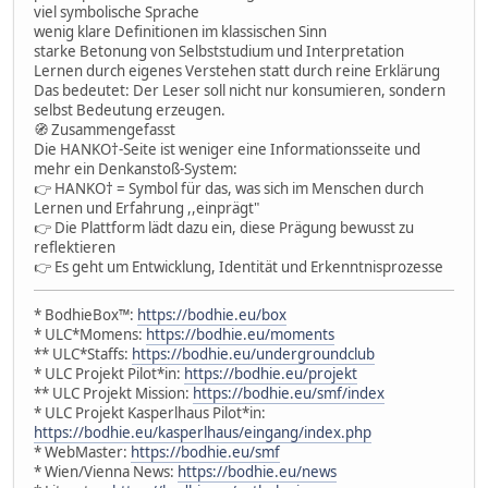
viel symbolische Sprache
wenig klare Definitionen im klassischen Sinn
starke Betonung von Selbststudium und Interpretation
Lernen durch eigenes Verstehen statt durch reine Erklärung
Das bedeutet: Der Leser soll nicht nur konsumieren, sondern
selbst Bedeutung erzeugen.
🧭 Zusammengefasst
Die HANKO†-Seite ist weniger eine Informationsseite und
mehr ein Denkanstoß-System:
👉 HANKO† = Symbol für das, was sich im Menschen durch
Lernen und Erfahrung ,,einprägt"
👉 Die Plattform lädt dazu ein, diese Prägung bewusst zu
reflektieren
👉 Es geht um Entwicklung, Identität und Erkenntnisprozesse
* BodhieBox™:
https://bodhie.eu/box
* ULC*Momens:
https://bodhie.eu/moments
** ULC*Staffs:
https://bodhie.eu/undergroundclub
* ULC Projekt Pilot*in:
https://bodhie.eu/projekt
** ULC Projekt Mission:
https://bodhie.eu/smf/index
* ULC Projekt Kasperlhaus Pilot*in:
https://bodhie.eu/kasperlhaus/eingang/index.php
* WebMaster:
https://bodhie.eu/smf
* Wien/Vienna News:
https://bodhie.eu/news