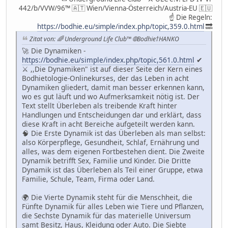
442/b/VVW/96™ 🇦🇹 Wien/Vienna-Österreich/Austria-EU 🇪🇺
☝ Die Regeln:
https://bodhie.eu/simple/index.php/topic,359.0.html
🔜
Zitat von: 🌈 Underground Life Club™ 🌐Bodhie†HANKO
🚀 Die Dynamiken -
https://bodhie.eu/simple/index.php/topic,561.0.html
✔
⚔️ ,,Die Dynamiken" ist auf dieser Seite der Kern eines
Bodhietologie-Onlinekurses, der das Leben in acht
Dynamiken gliedert, damit man besser erkennen kann,
wo es gut läuft und wo Aufmerksamkeit nötig ist. Der
Text stellt Überleben als treibende Kraft hinter
Handlungen und Entscheidungen dar und erklärt, dass
diese Kraft in acht Bereiche aufgeteilt werden kann.
🧠 Die Erste Dynamik ist das Überleben als man selbst:
also Körperpflege, Gesundheit, Schlaf, Ernährung und
alles, was dem eigenen Fortbestehen dient. Die Zweite
Dynamik betrifft Sex, Familie und Kinder. Die Dritte
Dynamik ist das Überleben als Teil einer Gruppe, etwa
Familie, Schule, Team, Firma oder Land.
🌍 Die Vierte Dynamik steht für die Menschheit, die
Fünfte Dynamik für alles Leben wie Tiere und Pflanzen,
die Sechste Dynamik für das materielle Universum
samt Besitz, Haus, Kleidung oder Auto. Die Siebte