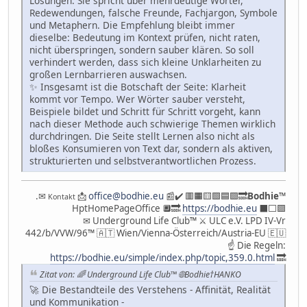
Lösungen. Sie spricht über mehrdeutige Wörter,
Redewendungen, falsche Freunde, Fachjargon, Symbole
und Metaphern. Die Empfehlung bleibt immer
dieselbe: Bedeutung im Kontext prüfen, nicht raten,
nicht überspringen, sondern sauber klären. So soll
verhindert werden, dass sich kleine Unklarheiten zu
großen Lernbarrieren auswachsen.
✨ Insgesamt ist die Botschaft der Seite: Klarheit
kommt vor Tempo. Wer Wörter sauber versteht,
Beispiele bildet und Schritt für Schritt vorgeht, kann
nach dieser Methode auch schwierige Themen wirklich
durchdringen. Die Seite stellt Lernen also nicht als
bloßes Konsumieren von Text dar, sondern als aktiven,
strukturierten und selbstverantwortlichen Prozess.
.✉
📩
office@bodhie.eu
📰✔️ 🟥🟧🟨🟩🟦🟪🔜
Bodhie
™
Kontakt
HptHomePageOffice 🔲🔜
https://bodhie.eu
⬛️⬜️🟪
✉ Underground Life Club™ ⚔ ULC e.V. LPD IV-Vr
442/b/VVW/96™ 🇦🇹 Wien/Vienna-Österreich/Austria-EU 🇪🇺
☝ Die Regeln:
https://bodhie.eu/simple/index.php/topic,359.0.html
🔜
Zitat von: 🌈 Underground Life Club™ 🌐Bodhie†HANKO
🚀 Die Bestandteile des Verstehens - Affinität, Realität
und Kommunikation -