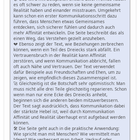
es oft schwer zu reden, wenn sie keine gemeinsame
Realität haben und einander misstrauen. Umgekehrt
kann schon ein erster Kommunikationsschritt dazu
führen, dass Menschen etwas Gemeinsames
entdecken, sich sicherer fühlen und dadurch auch
mehr Affinität entwickeln. Die Seite beschreibt das als
einen Weg, das Verstehen gezielt anzuheben.
💔 Ebenso zeigt der Text, wie Beziehungen zerbrechen
können, wenn ein Teil des Dreiecks stark abfällt. Ein
Vertrauensbruch in der Realität kann Affinität
zerstören, und wenn Kommunikation abbricht, fallen
oft auch Nähe und Vertrauen. Der Text verwendet
dafür Beispiele aus Freundschaften und Ehen, um zu
zeigen, wie empfindlich dieses Zusammenspiel ist.
🚀 Gleichzeitig ist die Botschaft sehr optimistisch: Man
muss nicht alle drei Teile gleichzeitig reparieren. Schon
wenn man nur eine Ecke des Dreiecks anhebt,
beginnen sich die anderen beiden mitzuverbessern.
Der Text sagt ausdrücklich, dass Kommunikation dabei
der stärkste Hebel ist, weil durch Kommunikation
Affinität und Realität überhaupt erst aufgebaut werden
können.
🛠 Die Seite geht auch in die praktische Anwendung:
Wie spricht man mit Menschen? Wie vermittelt man
Ideen? Wie verbessert man Arbeit, Verkauf oder