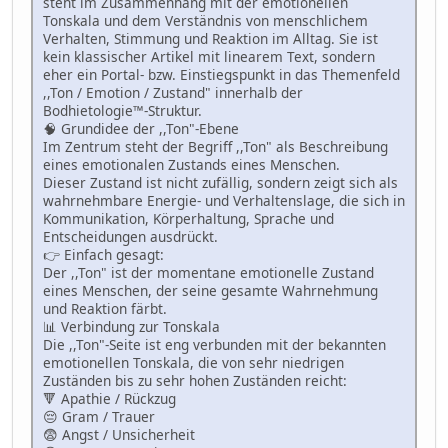
steht im Zusammenhang mit der emotionellen
Tonskala und dem Verständnis von menschlichem
Verhalten, Stimmung und Reaktion im Alltag. Sie ist
kein klassischer Artikel mit linearem Text, sondern
eher ein Portal- bzw. Einstiegspunkt in das Themenfeld
,,Ton / Emotion / Zustand" innerhalb der
Bodhietologie™-Struktur.
🧠 Grundidee der ,,Ton"-Ebene
Im Zentrum steht der Begriff ,,Ton" als Beschreibung
eines emotionalen Zustands eines Menschen.
Dieser Zustand ist nicht zufällig, sondern zeigt sich als
wahrnehmbare Energie- und Verhaltenslage, die sich in
Kommunikation, Körperhaltung, Sprache und
Entscheidungen ausdrückt.
👉 Einfach gesagt:
Der ,,Ton" ist der momentane emotionelle Zustand
eines Menschen, der seine gesamte Wahrnehmung
und Reaktion färbt.
📊 Verbindung zur Tonskala
Die ,,Ton"-Seite ist eng verbunden mit der bekannten
emotionellen Tonskala, die von sehr niedrigen
Zuständen bis zu sehr hohen Zuständen reicht:
🔻 Apathie / Rückzug
😔 Gram / Trauer
😨 Angst / Unsicherheit