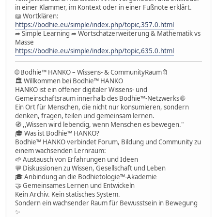
in einer Klammer, im Kontext oder in einer Fußnote erklärt.
📖 Wortklären:
https://bodhie.eu/simple/index.php/topic,357.0.html
➦ Simple Learning ➦ Wortschatzerweiterung & Mathematik vs
Masse
https://bodhie.eu/simple/index.php/topic,635.0.html
🌐 Bodhie™ HANKO – Wissens- & CommunityRaum🔖
🏛 Willkommen bei Bodhie™ HANKO
HANKO ist ein offener digitaler Wissens- und
Gemeinschaftsraum innerhalb des Bodhie™-Netzwerks 🌐
Ein Ort für Menschen, die nicht nur konsumieren, sondern
denken, fragen, teilen und gemeinsam lernen.
🧭 ,,Wissen wird lebendig, wenn Menschen es bewegen."
🎓 Was ist Bodhie™ HANKO?
Bodhie™ HANKO verbindet Forum, Bildung und Community zu
einem wachsenden Lernraum:
🌱 Austausch von Erfahrungen und Ideen
💬 Diskussionen zu Wissen, Gesellschaft und Leben
🎓 Anbindung an die Bodhietologie™-Akademie
🤝 Gemeinsames Lernen und Entwickeln
Kein Archiv. Kein statisches System.
Sondern ein wachsender Raum für Bewusstsein in Bewegung
✨