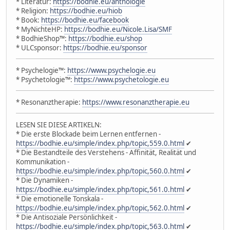
* Literatur:
https://bodhie.eu/anthologie
* Religion:
https://bodhie.eu/hiob
* Book:
https://bodhie.eu/facebook
* MyNichteHP:
https://bodhie.eu/Nicole.Lisa/SMF
* BodhieShop™:
https://bodhie.eu/shop
* ULCsponsor:
https://bodhie.eu/sponsor
* Psychelogie™:
https://www.psychelogie.eu
* Psychetologie™:
https://www.psychetologie.eu
* Resonanztherapie:
https://www.resonanztherapie.eu
LESEN SIE DIESE ARTIKELN:
* Die erste Blockade beim Lernen entfernen -
https://bodhie.eu/simple/index.php/topic,559.0.html
✔
* Die Bestandteile des Verstehens - Affinität, Realität und
Kommunikation -
https://bodhie.eu/simple/index.php/topic,560.0.html
✔
* Die Dynamiken -
https://bodhie.eu/simple/index.php/topic,561.0.html
✔
* Die emotionelle Tonskala -
https://bodhie.eu/simple/index.php/topic,562.0.html
✔
* Die Antisoziale Persönlichkeit -
https://bodhie.eu/simple/index.php/topic,563.0.html
✔