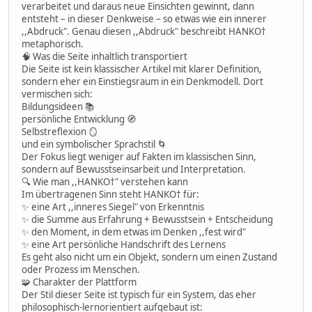
verarbeitet und daraus neue Einsichten gewinnt, dann
entsteht – in dieser Denkweise – so etwas wie ein innerer
,,Abdruck". Genau diesen ,,Abdruck" beschreibt HANKO†
metaphorisch.
🧠 Was die Seite inhaltlich transportiert
Die Seite ist kein klassischer Artikel mit klarer Definition,
sondern eher ein Einstiegsraum in ein Denkmodell. Dort
vermischen sich:
Bildungsideen 📚
persönliche Entwicklung 🧭
Selbstreflexion 🪞
und ein symbolischer Sprachstil 🌀
Der Fokus liegt weniger auf Fakten im klassischen Sinn,
sondern auf Bewusstseinsarbeit und Interpretation.
🔍 Wie man ,,HANKO†" verstehen kann
Im übertragenen Sinn steht HANKO† für:
✨ eine Art ,,inneres Siegel" von Erkenntnis
✨ die Summe aus Erfahrung + Bewusstsein + Entscheidung
✨ den Moment, in dem etwas im Denken ,,fest wird"
✨ eine Art persönliche Handschrift des Lernens
Es geht also nicht um ein Objekt, sondern um einen Zustand
oder Prozess im Menschen.
🧩 Charakter der Plattform
Der Stil dieser Seite ist typisch für ein System, das eher
philosophisch-lernorientiert aufgebaut ist: