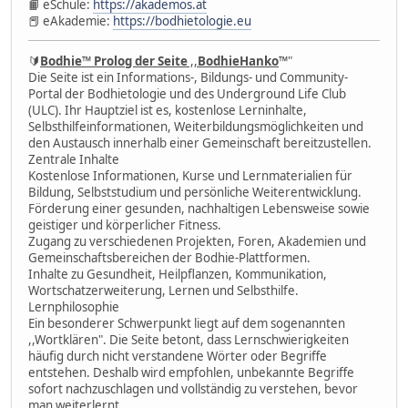
📙 eSchule:
https://akademos.at
📕 eAkademie:
https://bodhietologie.eu
🔰
Bodhie
™
Prolog der Seite
,,
BodhieHanko
™"
Die Seite ist ein Informations-, Bildungs- und Community-
Portal der Bodhietologie und des Underground Life Club
(ULC). Ihr Hauptziel ist es, kostenlose Lerninhalte,
Selbsthilfeinformationen, Weiterbildungsmöglichkeiten und
den Austausch innerhalb einer Gemeinschaft bereitzustellen.
Zentrale Inhalte
Kostenlose Informationen, Kurse und Lernmaterialien für
Bildung, Selbststudium und persönliche Weiterentwicklung.
Förderung einer gesunden, nachhaltigen Lebensweise sowie
geistiger und körperlicher Fitness.
Zugang zu verschiedenen Projekten, Foren, Akademien und
Gemeinschaftsbereichen der Bodhie-Plattformen.
Inhalte zu Gesundheit, Heilpflanzen, Kommunikation,
Wortschatzerweiterung, Lernen und Selbsthilfe.
Lernphilosophie
Ein besonderer Schwerpunkt liegt auf dem sogenannten
,,Wortklären". Die Seite betont, dass Lernschwierigkeiten
häufig durch nicht verstandene Wörter oder Begriffe
entstehen. Deshalb wird empfohlen, unbekannte Begriffe
sofort nachzuschlagen und vollständig zu verstehen, bevor
man weiterlernt.