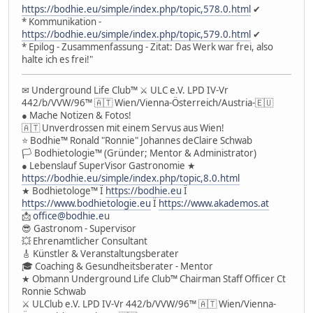
https://bodhie.eu/simple/index.php/topic,578.0.html
✔
* Kommunikation -
https://bodhie.eu/simple/index.php/topic,579.0.html
✔
* Epilog - Zusammenfassung - Zitat: Das Werk war frei, also
halte ich es frei!"
✉ Underground Life Club™ ⚔ ULC e.V. LPD IV-Vr
442/b/VVW/96™ 🇦🇹 Wien/Vienna-Österreich/Austria-🇪🇺
● Mache Notizen & Fotos!
🇦🇹 Unverdrossen mit einem Servus aus Wien!
⭐️ Bodhie™ Ronald "Ronnie" Johannes deClaire Schwab
🏳 Bodhietologie™ (Gründer; Mentor & Administrator)
● Lebenslauf SuperVisor Gastronomie ★
https://bodhie.eu/simple/index.php/topic,8.0.html
★ Bodhietologe™ Ï
https://bodhie.eu
Ï
https://www.bodhietologie.eu
Ï
https://www.akademos.at
📩
office@bodhie.e
u
😎 Gastronom - Supervisor
💥 Ehrenamtlicher Consultant
🎸 Künstler & Veranstaltungsberater
🎓 Coaching & Gesundheitsberater - Mentor
★ Obmann Underground Life Club™ Chairman Staff Officer Ct
Ronnie Schwab
⚔ ULClub e.V. LPD IV-Vr 442/b/VVW/96™ 🇦🇹 Wien/Vienna-