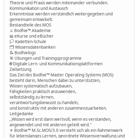
Theorie und Praxis werden miteinander verbunden.
Kommunikation und Austausch
Erkenntnisse werden verständlich weitergegeben und
gemeinsam entwickelt.
Bestandteile des MOS
⚔ Bodhie™ Akademie
📖 eKurse und eBücher
🏳 Kadetten-Schule
🗂 Wissensdatenbanken
📝 Bodhielogs
🎯 Übungen und Trainingsprogramme
🌐 Digitale Lern- und Kommunikationsplattformen
Zielsetzung
Das Ziel des Bodhie™ Master Operating Systems (MOS)
besteht darin, Menschen dabei zu unterstützen,
Wissen systematisch aufzubauen,
Fähigkeiten praktisch anzuwenden,
selbstständig zu lernen,
verantwortungsbewusst zu handeln,
und konstruktiv mit anderen zusammenzuarbeiten.
Leitgedanke
,,Wissen wird erst dann wertvoll, wenn es verstanden,
angewendet und mit anderen geteilt wird."
⚜ Bodhie™ M.Sc.MOS/3.0 versteht sich als ein Rahmenwerk
für lebenslanges Lernen, geordnete Wissensverwaltung und