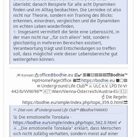
überlebt; danach Beispiele für alle acht Dynamiken
finden und im Alltag beobachten. Die Lernidee ist also
nicht nur Theorie, sondern ein Training des Blicks:
erkennen, einordnen, vergleichen und die Dynamiken
im echten Leben wiederfinden.
✨ Insgesamt vermittelt die Seite eine Lebenssicht, in
der man nicht nur ,,für sich allein" lebt, sondern
gleichzeitig in mehreren Bereichen existiert,
Verantwortung trägt und Entscheidungen so treffen
soll, dass möglichst viele dieser Lebensbereiche gut
weitergehen können.
.✉
📩
office@bodhie.eu
📰✔️ 🟥🟧🟨🟩🟦🟪🔜
Bodhie
™
Kontakt
HptHomePageOffice 🔲🔜
https://bodhie.eu
⬛️⬜️🟪
✉ Underground Life Club™ ⚔ ULC e.V. LPD IV-Vr
442/b/VVW/96™ 🇦🇹 Wien/Vienna-Österreich/Austria-EU 🇪🇺
☝ Die Regeln:
https://bodhie.eu/simple/index.php/topic,359.0.html
🔜
Zitat von: 🌈 Underground Life Club™ 🌐Bodhie†HANKO
🚀 Die emotionelle Tonskala -
https://bodhie.eu/simple/index.php/topic,562.0.html
✔
⚔️ ,,Die emotionelle Tonskala" erklärt, dass Menschen
sich nicht zufällig verhalten, sondern meist auf einer