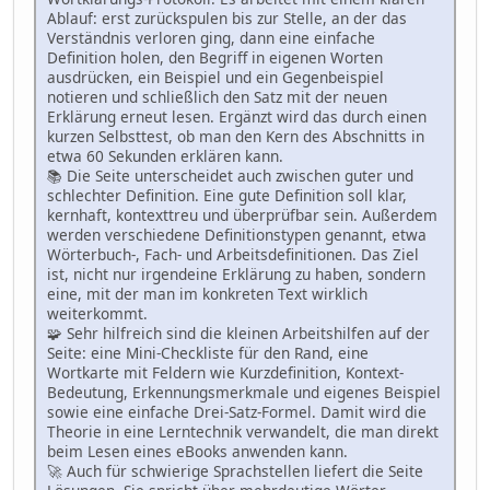
Ablauf: erst zurückspulen bis zur Stelle, an der das
Verständnis verloren ging, dann eine einfache
Definition holen, den Begriff in eigenen Worten
ausdrücken, ein Beispiel und ein Gegenbeispiel
notieren und schließlich den Satz mit der neuen
Erklärung erneut lesen. Ergänzt wird das durch einen
kurzen Selbsttest, ob man den Kern des Abschnitts in
etwa 60 Sekunden erklären kann.
📚 Die Seite unterscheidet auch zwischen guter und
schlechter Definition. Eine gute Definition soll klar,
kernhaft, kontexttreu und überprüfbar sein. Außerdem
werden verschiedene Definitionstypen genannt, etwa
Wörterbuch-, Fach- und Arbeitsdefinitionen. Das Ziel
ist, nicht nur irgendeine Erklärung zu haben, sondern
eine, mit der man im konkreten Text wirklich
weiterkommt.
🧩 Sehr hilfreich sind die kleinen Arbeitshilfen auf der
Seite: eine Mini-Checkliste für den Rand, eine
Wortkarte mit Feldern wie Kurzdefinition, Kontext-
Bedeutung, Erkennungsmerkmale und eigenes Beispiel
sowie eine einfache Drei-Satz-Formel. Damit wird die
Theorie in eine Lerntechnik verwandelt, die man direkt
beim Lesen eines eBooks anwenden kann.
🚀 Auch für schwierige Sprachstellen liefert die Seite