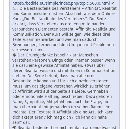
https://bodhie.eu/simple/index.php/topic,560.0.html
✔
⚔️ ,,Die Bestandteile des Verstehens – Affinität, Realität
und Kommunikation" ist ein Abschnitt aus dem Online-
Kurs ,,Die Bestandteile des Verstehens". Die Seite
erklärt, dass Verstehen aus drei eng miteinander
verbundenen Elementen besteht: Affinität, Realität und
Kommunikation. Der Kurs will zeigen, wie diese drei
Teile zusammenwirken und wie man dadurch
Beziehungen, Lernen und den Umgang mit Problemen
verbessern kann.
🧠 Der Grundgedanke ist sehr klar: Menschen
verstehen Personen, Dinge oder Themen besser, wenn
sie dazu eine gewisse Affinität haben, etwas über
deren Realität wissen und mit ihnen in Kommunikation
stehen. Die Seite betont, dass man alle drei
Bestandteile kennen und für sich einzeln verstehen
muss, um das eigene Verstehen wirklich zu erhöhen.
💞 Affinität wird auf der Seite als Liebe, Gernhaben
oder emotionale Haltung beschrieben. Dazu gehören
Nähe, Sympathie, Mitgefühl und auch die Frage, ob
man überhaupt mit jemandem im selben Raum sein
möchte. Der Text stellt Affinität als eine Art ,,Ich kann
dich akzeptieren / ich mag dich / ich kann dir nahe
sein" dar.
🌍 Realität bedeutet hier nicht einfach ,,irgendetwas ist