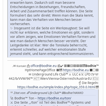
erwarten kann. Dadurch soll man bessere
Entscheidungen in Beziehungen, Freundschaften,
Arbeit und Zusammenarbeit treffen können. Die Seite
formuliert das sehr direkt: Wenn man die Skala kennt,
kann man das Verhalten von Menschen besser
vorhersehen.
✨ Insgesamt ist die Seite ein Werkzeugtext: Sie will
nicht nur erklären, welche Emotionen es gibt, sondern
vor allem zeigen, wie Emotionen Verhalten formen und
wie man dadurch Menschen besser versteht. Der
Leitgedanke ist klar: Wer die Tonskala beherrscht,
erkennt schneller, auf welcher emotionalen Stufe
jemand steht, und kann entsprechend kommunizieren.
.✉
📩
office@bodhie.eu
📰✔️ 🟥🟧🟨🟩🟦🟪🔜
Bodhie
™
Kontakt
HptHomePageOffice 🔲🔜
https://bodhie.eu
⬛️⬜️🟪
✉ Underground Life Club™ ⚔ ULC e.V. LPD IV-Vr
442/b/VVW/96™ 🇦🇹 Wien/Vienna-Österreich/Austria-EU 🇪🇺
☝ Die Regeln:
https://bodhie.eu/simple/index.php/topic,359.0.html
🔜
Zitat von: 🌈 Underground Life Club™ 🌐Bodhie†HANKO
🚀 Bodhie™ Ton –
https://bodhie.eu/ton/
⚔️ Die Seite ,,/ton" ist Teil des Bodhie™-Systems und