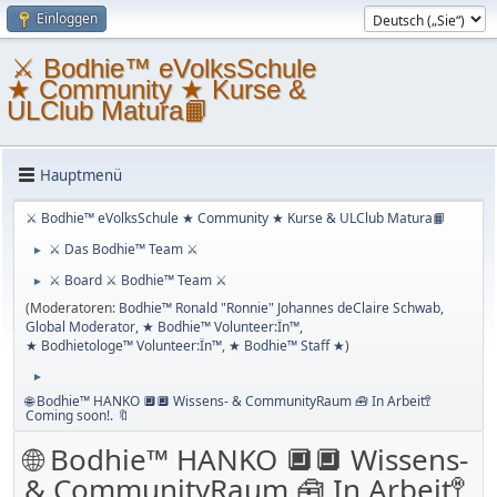
Einloggen
⚔ Bodhie™ eVolksSchule
★ Community ★ Kurse &
ULClub Matura📙
Hauptmenü
⚔ Bodhie™ eVolksSchule ★ Community ★ Kurse & ULClub Matura📙
⚔ Das Bodhie™ Team ⚔
►
⚔ Board ⚔ Bodhie™ Team ⚔
►
(Moderatoren:
Bodhie™ Ronald "Ronnie" Johannes deClaire Schwab
,
Global Moderator
,
★ Bodhie™ Volunteer:Ïn™
,
★ Bodhietologe™ Volunteer:Ïn™
,
★ Bodhie™ Staff ★
)
►
🌐 Bodhie™ HANKO 🔲🔲 Wissens- & CommunityRaum 🧰 In Arbeit🚏
Coming soon!. 🔖
🌐 Bodhie™ HANKO 🔲🔲 Wissens-
& CommunityRaum 🧰 In Arbeit🚏