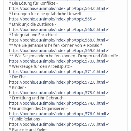
* Die Lösung für Konflikte -
https://bodhie.eu/simple/index.php/topic,564.0.html
✔
* Lösungen für eine gefährliche Umwelt -
https://bodhie.eu/simple/index.php/topic,565
✔
* Ethik unjd die Zustände -
https://bodhie.eu/simple/index.php/topic,566.0.html
✔
* Integrität und Ehrlichkeit -
https://bodhie.eu/simple/index.php/topic,568.0.html
✔
** Wie Sie jemandem helfen können von ★ Ronald *
https://bodhie.eu/simple/index.php/topic,569.0.html
✔
** Wie Sie jemandem helfen können - Drogen und Giftstoffe -
https://bodhie.eu/simple/index.php/topic,570.0.html
✔
* Werkzeuge für den Arbeitsplatz -
https://bodhie.eu/simple/index.php/topic,571.0.html
✔
* Die Ehe -
https://bodhie.eu/simple/index.php/topic,572.0.html
✔
* Kinder -
https://bodhie.eu/simple/index.php/topic,573.0.html
✔
* Ermittlung und ihr Gebrauch -
https://bodhie.eu/simple/index.php/topic,574.0.html
✔
* Grundlagen des Organisieren -
https://bodhie.eu/simple/index.php/topic,576.0.htmll
✔
* Public Relations -
https://bodhie.eu/simple/index.php/topic,577.0.html
✔
* Planziele und Ziele-