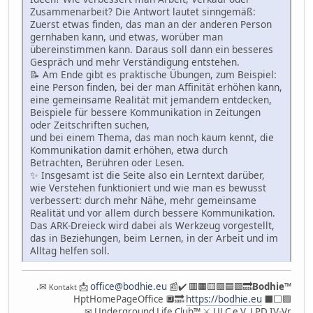
Zusammenarbeit? Die Antwort lautet sinngemäß:
Zuerst etwas finden, das man an der anderen Person
gernhaben kann, und etwas, worüber man
übereinstimmen kann. Daraus soll dann ein besseres
Gespräch und mehr Verständigung entstehen.
📝 Am Ende gibt es praktische Übungen, zum Beispiel:
eine Person finden, bei der man Affinität erhöhen kann,
eine gemeinsame Realität mit jemandem entdecken,
Beispiele für bessere Kommunikation in Zeitungen
oder Zeitschriften suchen,
und bei einem Thema, das man noch kaum kennt, die
Kommunikation damit erhöhen, etwa durch
Betrachten, Berühren oder Lesen.
✨ Insgesamt ist die Seite also ein Lerntext darüber,
wie Verstehen funktioniert und wie man es bewusst
verbessert: durch mehr Nähe, mehr gemeinsame
Realität und vor allem durch bessere Kommunikation.
Das ARK-Dreieck wird dabei als Werkzeug vorgestellt,
das in Beziehungen, beim Lernen, in der Arbeit und im
Alltag helfen soll.
.✉
📩
office@bodhie.eu
📰✔️ 🟥🟧🟨🟩🟦🟪🔜
Bodhie
™
Kontakt
HptHomePageOffice 🔲🔜
https://bodhie.eu
⬛️⬜️🟪
✉ Underground Life Club™ ⚔ ULC e.V. LPD IV-Vr