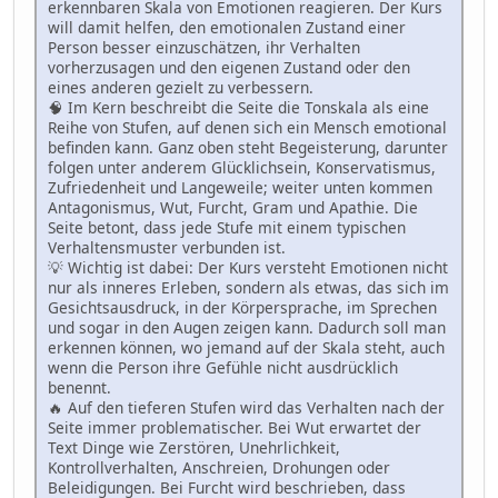
erkennbaren Skala von Emotionen reagieren. Der Kurs
will damit helfen, den emotionalen Zustand einer
Person besser einzuschätzen, ihr Verhalten
vorherzusagen und den eigenen Zustand oder den
eines anderen gezielt zu verbessern.
🧠 Im Kern beschreibt die Seite die Tonskala als eine
Reihe von Stufen, auf denen sich ein Mensch emotional
befinden kann. Ganz oben steht Begeisterung, darunter
folgen unter anderem Glücklichsein, Konservatismus,
Zufriedenheit und Langeweile; weiter unten kommen
Antagonismus, Wut, Furcht, Gram und Apathie. Die
Seite betont, dass jede Stufe mit einem typischen
Verhaltensmuster verbunden ist.
💡 Wichtig ist dabei: Der Kurs versteht Emotionen nicht
nur als inneres Erleben, sondern als etwas, das sich im
Gesichtsausdruck, in der Körpersprache, im Sprechen
und sogar in den Augen zeigen kann. Dadurch soll man
erkennen können, wo jemand auf der Skala steht, auch
wenn die Person ihre Gefühle nicht ausdrücklich
benennt.
🔥 Auf den tieferen Stufen wird das Verhalten nach der
Seite immer problematischer. Bei Wut erwartet der
Text Dinge wie Zerstören, Unehrlichkeit,
Kontrollverhalten, Anschreien, Drohungen oder
Beleidigungen. Bei Furcht wird beschrieben, dass