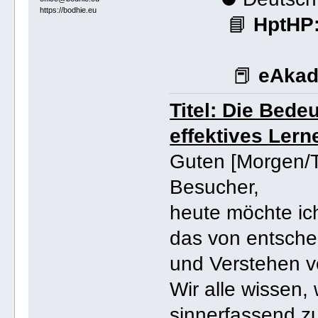
https://bodhie.eu
📘
HptHP
📕
eAkad
Titel: Die Bede
effektives Ler
Guten [Morgen/T
Besucher,
heute möchte ic
das von entsche
und Verstehen vo
Wir alle wissen, 
sinnerfassend zu