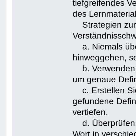
tiefgreifendes 
des Lernmaterial
Strategien zur
Verständnisschwi
a. Niemals übe
hinweggehen, so
b. Verwenden S
um genaue Defin
c. Erstellen Si
gefundene Defin
vertiefen.
d. Überprüfen S
Wort in verschi