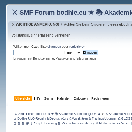
⚔ SMF Forum bodhie.eu ★ 📚 Akademie
⚔
WICHTIGE ANMERKUNG!
⚜ Achten Sie beim Studieren dieses eBuch seh
vollständig, sinnerfassend verstehen!❗
Willkommen
Gast
. Bitte
einloggen
oder
registrieren
.
Einloggen mit Benutzername, Passwort und Sitzungslänge
Übersicht
Hilfe
Suche
Kalender
Einloggen
Registrieren
 ⚔ SMF Forum bodhie.eu ★ 📚 Akademie Bodhietologie ⚜  ● 
»
⚔ Akademie Bodhie
⚠️ Bodhie ULC-Regeln & DeutschKurs & Wortklären & TraningsÜbungen & GLOS
📕 📗 📘 📙 📓 Simple Learning 📘 Wortschatzerweiterung & Mathematik vs Masse 