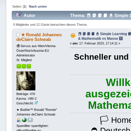
Seiten: [
1
]
Nach unten
Autor
Thema: 📕 📗 📘 📙 📓 Simple
(Gelesen 85605 mal)
0 Mitglieder und 12 Gäste betrachten dieses Thema.
📕 📗 📘 📙 📓 Simple Learning 
★ Ronald Johannes
& Mathematik vs Masse 🧮
deClaire Schwab
«
am:
17. Februar 2023, 17:14:11 »
🚭 Servus aus Wien/Vienna-
ÖsterReich/Austria-EU
Schneller und 
Administrator
Sr. Mitglied
Will
ausgezei
Beiträge: 476
Karma: +98/-2
Mathema
Geschlecht:
★ Bodhie™ Ronald "Ronnie"
Johannes deClaire Schwab
🏳 Home
Spamfilter spamfighter:
⛔ Deutsch
office@bodhie.eu