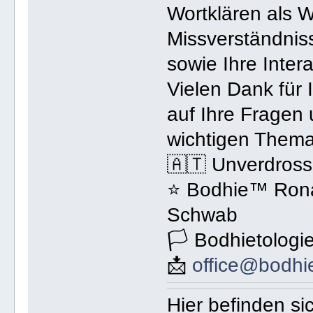
Wortklären als 
Missverständnis
sowie Ihre Inter
Vielen Dank für 
auf Ihre Fragen
wichtigen Thema
🇦🇹 Unverdross
⭐️ Bodhie™ Rona
Schwab
🏳 Bodhietologi
📩
office@bodhi
Hier befinden si