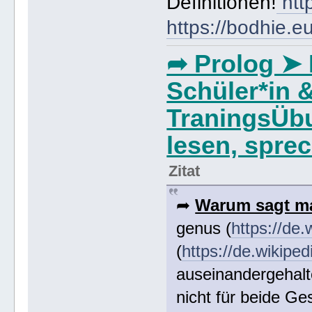
Definitionen!
http
https://bodhie.e
➦ Prolog ➤ 
Schüler*in 
TraningsÜb
lesen, spre
Zitat
➦
Warum sagt ma
genus (
https://de.
(
https://de.wikiped
auseinandergehal
nicht für beide Ge