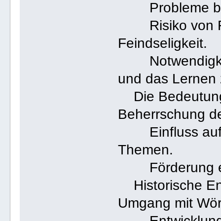
Probleme beim
Risiko von Feh
Feindseligkeit.
Notwendigkeit,
und das Lernen z
Die Bedeutung 
Beherrschung d
Einfluss auf d
Themen.
Förderung eff
Historische En
Umgang mit Wör
Entwicklung d