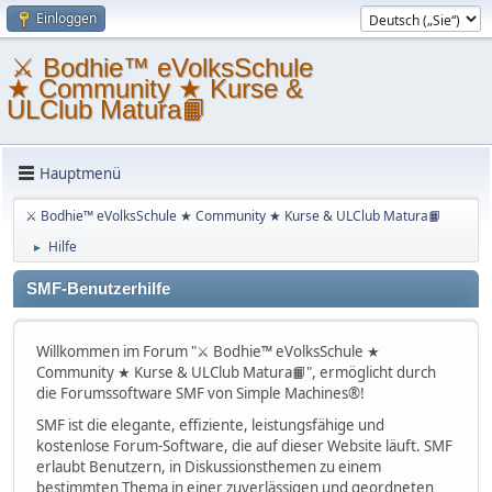
Einloggen
⚔ Bodhie™ eVolksSchule
★ Community ★ Kurse &
ULClub Matura📙
Hauptmenü
⚔ Bodhie™ eVolksSchule ★ Community ★ Kurse & ULClub Matura📙
Hilfe
►
SMF-Benutzerhilfe
Willkommen im Forum "⚔ Bodhie™ eVolksSchule ★
Community ★ Kurse & ULClub Matura📙", ermöglicht durch
die Forumssoftware SMF von Simple Machines®!
SMF ist die elegante, effiziente, leistungsfähige und
kostenlose Forum-Software, die auf dieser Website läuft. SMF
erlaubt Benutzern, in Diskussionsthemen zu einem
bestimmten Thema in einer zuverlässigen und geordneten