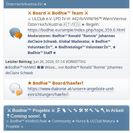
Österreich/Austria-EU ★
⚔ Board ⚔ Bodhie™ Team ⚔
⚔ ULClub e.V. LPD IV-Vr 442/b/VVW/96™ Wien/Vienna-
Österreich/Austria 🇦🇹 /🇪🇺 ★ Regeln:
https://bodhie.eu/simple/index.php/topic,359.0.html
Moderatoren:
Bodhie™ Ronald "Ronnie" Johannes
deClaire Schwab
,
Global Moderator
,
★ Bodhie™
Volunteer:Ïn™
,
★ Bodhietologe™ Volunteer:Ïn™
,
★
Bodhie™ Staff ★
Letzter Beitrag:
Jun 26, 2026, 01:14 VORMITTAG
🌐 Bodhie™ HANKO 🔲🔲 Wisse...
von
Bodhie™ Ronald "Ronnie" Johannes
deClaire Schwab
★ Bodhie™ Board/haeferl
https://www.diakonie.at/unsere-angebote-und-
einrichtungen/haeferl
⚔ Bodhie™ Projekte ⚔ 🗜 🪜 🪛 🔧 🛠 ⚒ 🔨 🪚 🪓 In Arbeit
🚏 Coming soon!. 🔖
⚔ Bodhie™ eVolksSchule ★ Community ★ Kurse & ULClub Matura ★
Projekte ⚔