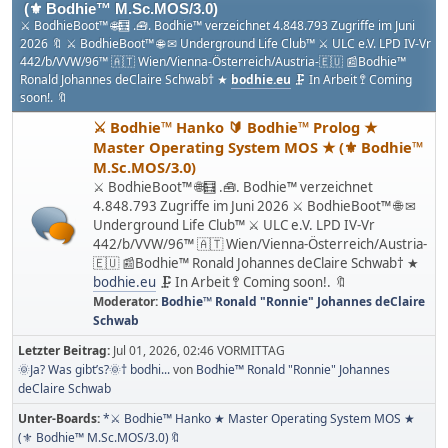
(⚜ Bodhie™ M.Sc.MOS/3.0)
⚔ BodhieBoot™ 🌐🧮 .🧰. Bodhie™ verzeichnet 4.848.793 Zugriffe im Juni
2026 🔖 ⚔ BodhieBoot™ 🌐 ✉ Underground Life Club™ ⚔ ULC e.V. LPD IV-Vr
442/b/VVW/96™ 🇦🇹 Wien/Vienna-Österreich/Austria-🇪🇺 📰Bodhie™
Ronald Johannes deClaire Schwab† ★
bodhie.eu
🗜 In Arbeit 🚏 Coming
soon!. 🔖
⚔ Bodhie™ Hanko 🔰 Bodhie™ Prolog ★
Master Operating System MOS ★ (⚜ Bodhie™
M.Sc.MOS/3.0)
⚔ BodhieBoot™ 🌐🧮 .🧰. Bodhie™ verzeichnet
4.848.793 Zugriffe im Juni 2026 ⚔ BodhieBoot™ 🌐 ✉
Underground Life Club™ ⚔ ULC e.V. LPD IV-Vr
442/b/VVW/96™ 🇦🇹 Wien/Vienna-Österreich/Austria-
🇪🇺 📰Bodhie™ Ronald Johannes deClaire Schwab† ★
bodhie.eu
🗜 In Arbeit 🚏 Coming soon!. 🔖
Moderator:
Bodhie™ Ronald "Ronnie" Johannes deClaire
Schwab
Letzter Beitrag:
Jul 01, 2026, 02:46 VORMITTAG
🌞Ja? Was gibt’s?🌞† bodhi...
von
Bodhie™ Ronald "Ronnie" Johannes
deClaire Schwab
Unter-Boards
*⚔ Bodhie™ Hanko ★ Master Operating System MOS ★
(⚜ Bodhie™ M.Sc.MOS/3.0)🔖