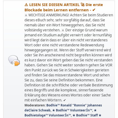
⚠️ LESEN SIE DIESEN ARTIKEL 🚀 Die erste
Blockade beim Lernen entfernen - ✔
⚔ WICHTIGE ANMERKUNG! Achten Sie beim Studieren
dieses eBuch sehr, sehr sorgfältig darauf, dass Sie
niemals über ein Wort hinweggehen, das Sie nicht
vollständig verstehen. ⚔ Der einzige Grund warum
jemand ein Studium aufgibt verwirrt oder lernunfähig
wird liegt darin dass er über ein nicht verstandenes
Wort oder eine nicht verstandene Redewendung
hinweggegangen ist. Wenn der Stoff verwirrend wird
oder Sie ihn anscheinend nicht begreifen können wird
es kurz davor ein Wort geben das Sie nicht verstanden
haben. Gehen Sie nicht weiter sondern gehen Sie VOR
den Punkt zurück wo Sie in Schwierigkeiten gerieten
und finden Sie das missverstandene Wort und sehen
Sie zu, dass Sie seine Definition bekommen. Eine
Definition ist die schriftliche oder verbale Bestimmung
eines Begriffs und die komplexe, sinnerfassende
Erklärung des Wesens eines Wortes oder einer Sache
mit einfachen Wörtern. ✔
Moderatoren:
Bodhie™ Ronald "Ronnie" Johannes
deClaire Schwab
,
★ Bodhie™ Volunteer:Ïn™
,
★
Bodhietologe™ Volunteer:Ïn™
,
★ Bodhie™ Staff ★