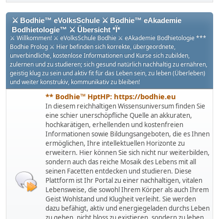
⚔ Bodhie™ eVolksSchule ⚔ Bodhie™ eAkademie
Bodhietologie™ ⚔ Übersicht *Ï*
⚔ Willkommen! ⚔ eVolksSchule Bodhie ⚔ eAkademie Bodhietologie ***
Bodhie Prolog ⚔ Hier befinden sich korrekte, übergeordnete,
unverbindliche, kostenlose Informationen und Kurse sich zubilden,
zulernen und zu studieren; sich gesund natürlich nachhaltig zu ernähren,
geistig klug zu sein und aktiv fit für das Leben sein, zu leben (Überleben)
und weiter konstrukiv, kommunikativ zu bleiben!
** Bodhie™ HptHP: https://bodhie.eu
In diesem reichhaltigen Wissensuniversum finden Sie
eine schier unerschöpfliche Quelle an akkuraten,
hochkarätigen, erhellenden und kostenfreien
Informationen sowie Bildungsangeboten, die es Ihnen
ermöglichen, Ihre intellektuellen Horizonte zu
erweitern. Hier können Sie sich nicht nur weiterbilden,
sondern auch das reiche Mosaik des Lebens mit all
seinen Facetten entdecken und studieren. Diese
Plattform ist Ihr Portal zu einer nachhaltigen, vitalen
Lebensweise, die sowohl Ihrem Körper als auch Ihrem
Geist Wohlstand und Klugheit verleiht. Sie werden
dazu befähigt, aktiv und energiegeladen durchs Leben
zu gehen, nicht bloss zu existieren, sondern zu leben,