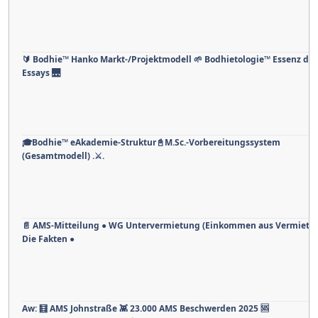
🔰 Bodhie™ Hanko Markt-/Projektmodell 🌱 Bodhietologie™ Essenz des
Essays 🌉
🎓Bodhie™ eAkademie-Struktur📓M.Sc.-Vorbereitungssystem
(Gesamtmodell) .⚔.
📄 AMS-Mitteilung ● WG Untervermietung (Einkommen aus Vermietun
Die Fakten ●
Aw: 🧮 AMS Johnstraße 👾 23.000 AMS Beschwerden 2025 🆘