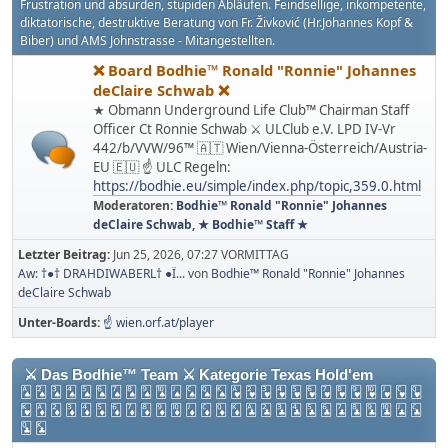
Frustration und absurden, stupiden Abläufen. Feindsellige, inkompetente,
diktatorische, destruktive Beratung von Fr. Živković (Hr.Johannes Kopf &
Biber) und AMS Johnstrasse - Mitangestellten.
❌ Board Bodhie™ Ronald "Ronnie" Johannes
deClaire Schwab ❌
★ Obmann Underground Life Club™ Chairman Staff
Officer Ct Ronnie Schwab ⚔ ULClub e.V. LPD IV-Vr
442/b/VVW/96™ 🇦🇹 Wien/Vienna-Österreich/Austria-
EU 🇪🇺 ☝ ULC Regeln:
https://bodhie.eu/simple/index.php/topic,359.0.html
Moderatoren:
Bodhie™ Ronald "Ronnie" Johannes
deClaire Schwab
,
★ Bodhie™ Staff ★
Letzter Beitrag:
Jun 25, 2026, 07:27 VORMITTAG
Aw: †●† DRAHDIWABERL† ●Ï...
von
Bodhie™ Ronald "Ronnie" Johannes
deClaire Schwab
Unter-Boards
☝ wien.orf.at/player
⚔ Das Bodhie™ Team ⚔ Kategorie Texas Hold'em
🂡 🂢 🂣 🂤 🂥 🂦 🂧 🂨 🂩 🂪 🂫 🂬 🂭 🂮 🂱 🂲 🂳 🂴 🂵 🂶 🂷 🂸 🂹 🂺 🂻 🂼 🂽
🂾 🃁 🃂 🃃 🃄 🃅 🃆 🃇 🃈 🃉 🃊 🃋 🃌 🃍 🃎 🃑 🃒 🃓 🃔 🃕 🃖 🃗 🃘 🃙 🃚 🃛 🃜
🃝 🃞