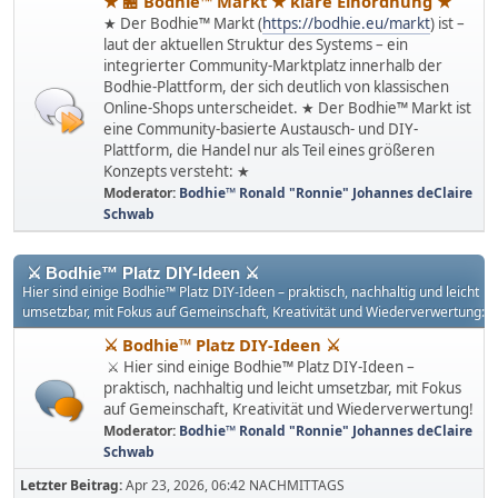
★ 🏪 Bodhie™ Markt ★ klare Einordnung ★
★ Der Bodhie™ Markt (
https://bodhie.eu/markt
) ist –
laut der aktuellen Struktur des Systems – ein
integrierter Community-Marktplatz innerhalb der
Bodhie-Plattform, der sich deutlich von klassischen
Online-Shops unterscheidet. ★ Der Bodhie™ Markt ist
eine Community-basierte Austausch- und DIY-
Plattform, die Handel nur als Teil eines größeren
Konzepts versteht: ★
Moderator:
Bodhie™ Ronald "Ronnie" Johannes deClaire
Schwab
⚔ Bodhie™ Platz DIY-Ideen ⚔
Hier sind einige Bodhie™ Platz DIY-Ideen – praktisch, nachhaltig und leicht
umsetzbar, mit Fokus auf Gemeinschaft, Kreativität und Wiederverwertung:
⚔ Bodhie™ Platz DIY-Ideen ⚔
⚔ Hier sind einige Bodhie™ Platz DIY-Ideen –
praktisch, nachhaltig und leicht umsetzbar, mit Fokus
auf Gemeinschaft, Kreativität und Wiederverwertung!
Moderator:
Bodhie™ Ronald "Ronnie" Johannes deClaire
Schwab
Letzter Beitrag:
Apr 23, 2026, 06:42 NACHMITTAGS