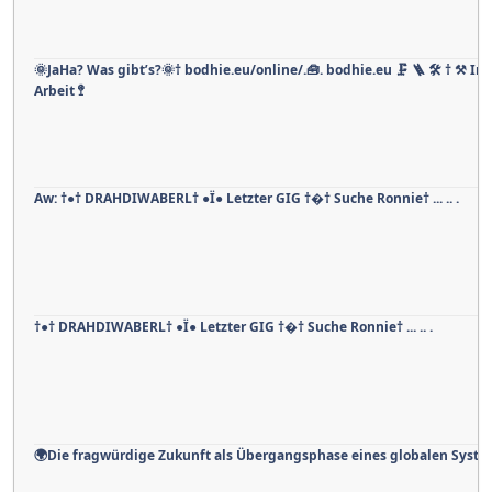
🌞JaHa? Was gibt’s?🌞† bodhie.eu/online/.🧰. bodhie.eu 🗜 🪜 🛠 † ⚒ In
Arbeit 🚏
Aw: †●† DRAHDIWABERL† ●Ï● Letzter GIG †�† Suche Ronnie† ... .. .
†●† DRAHDIWABERL† ●Ï● Letzter GIG †�† Suche Ronnie† ... .. .
🌍Die fragwürdige Zukunft als Übergangsphase eines globalen Syste