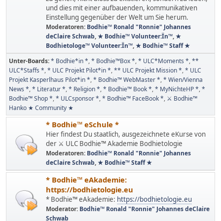
und dies mit einer aufbauenden, kommunikativen
Einstellung gegenüber der Welt um Sie herum.
Moderatoren:
Bodhie™ Ronald "Ronnie" Johannes
deClaire Schwab
,
★ Bodhie™ Volunteer:Ïn™
,
★
Bodhietologe™ Volunteer:Ïn™
,
★ Bodhie™ Staff ★
Unter-Boards
* Bodhie*in *
* Bodhie™Box *
* ULC*Moments *
**
ULC*Staffs *
* ULC Projekt Pilot*in *
** ULC Projekt Mission *
* ULC
Projekt Kasperlhaus Pilot*in *
* Bodhie™ WebMaster *
* Wien/Vienna
News *
* Literatur *
* Religion *
* Bodhie™ Book *
* MyNichteHP *
*
Bodhie™ Shop *
* ULCsponsor *
* Bodhie™ FaceBook *
⚔ Bodhie™
Hanko ★ Community ★
* Bodhie™ eSchule *
Hier findest Du staatlich, ausgezeichnete eKurse von
der ⚔ ULC Bodhie™ Akademie Bodhietologie
Moderatoren:
Bodhie™ Ronald "Ronnie" Johannes
deClaire Schwab
,
★ Bodhie™ Staff ★
* Bodhie™ eAkademie:
https://bodhietologie.eu
* Bodhie™ eAkademie:
https://bodhietologie.eu
Moderator:
Bodhie™ Ronald "Ronnie" Johannes deClaire
Schwab