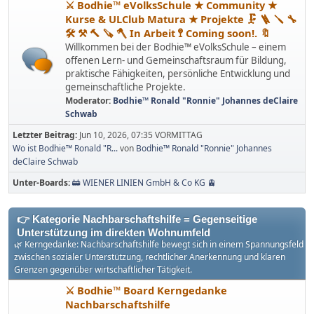
⚔ Bodhie™ eVolksSchule ★ Community ★
Kurse & ULClub Matura ★ Projekte 🗜 🪜 🪛 🔧
🛠 ⚒ 🔨 🪚 🪓 In Arbeit 🚏 Coming soon!. 🔖
Willkommen bei der Bodhie™ eVolksSchule – einem
offenen Lern- und Gemeinschaftsraum für Bildung,
praktische Fähigkeiten, persönliche Entwicklung und
gemeinschaftliche Projekte.
Moderator:
Bodhie™ Ronald "Ronnie" Johannes deClaire
Schwab
Letzter Beitrag:
Jun 10, 2026, 07:35 VORMITTAG
Wo ist Bodhie™ Ronald "R...
von
Bodhie™ Ronald "Ronnie" Johannes
deClaire Schwab
Unter-Boards
🚋 WIENER LINIEN GmbH & Co KG 🚊
👉 Kategorie Nachbarschaftshilfe = Gegenseitige
Unterstützung im direkten Wohnumfeld
🌿 Kerngedanke: Nachbarschaftshilfe bewegt sich in einem Spannungsfeld
zwischen sozialer Unterstützung, rechtlicher Anerkennung und klaren
Grenzen gegenüber wirtschaftlicher Tätigkeit.
⚔ Bodhie™ Board Kerngedanke
Nachbarschaftshilfe