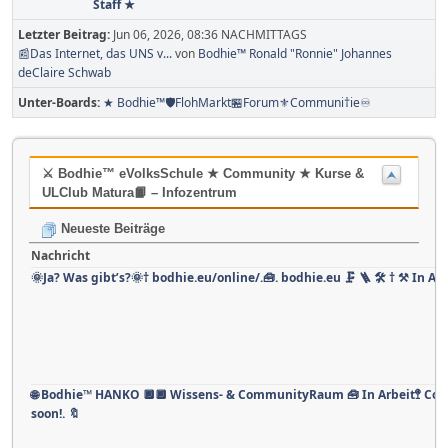
Staff ★
Letzter Beitrag:
Jun 06, 2026, 08:36 NACHMITTAGS
📰Das Internet, das UNS v...
von
Bodhie™ Ronald "Ronnie" Johannes
deClaire Schwab
Unter-Boards
★ Bodhie™🛡️FlohMarkt🏪Forum⚜️Communi†ie♾️
⚔ Bodhie™ eVolksSchule ★ Community ★ Kurse &
ULClub Matura📙 – Infozentrum
Neueste Beiträge
Nachricht
🌞Ja? Was gibt’s?🌞† bodhie.eu/online/.🧰. bodhie.eu 🗜 🪜 🛠 † ⚒ In Arb
🌐 Bodhie™ HANKO 🔲🔲 Wissens- & CommunityRaum 🧰 In Arbeit🚏 Co
soon!. 🔖