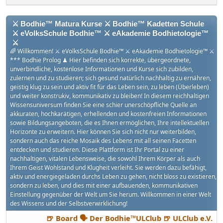
⚔ Bodhie™ Matura Kurse ⚔ Bodhie™ Kadetten Schule
⚔ eVolksSchule Bodhie™ ⚔ eAkademie Bodhietologie™
⚔
🌈 Willkommen! ⚔ eVolksSchule Bodhie™ ⚔ eAkademie Bodhietologie™ ⚔
*** Bodhie Prolog ♟ Hier befinden sich korrekte, übergeordnete,
unverbindliche, kostenlose Informationen und Kurse sich zubilden,
zulernen und zu studieren; sich gesund natürlich nachhaltig zu ernähren,
geistig klug zu sein und aktiv fit für das Leben sein, zu leben (Überleben)
und weiter konstrukiv, kommunikativ zu bleiben! In diesem reichhaltigen
Wissensuniversum finden Sie eine schier unerschöpfliche Quelle an
akkuraten, hochkarätigen, erhellenden und kostenfreien Informationen
sowie Bildungsangeboten, die es Ihnen ermöglichen, Ihre intellektuellen
Horizonte zu erweitern. Hier können Sie sich nicht nur weiterbilden,
sondern auch das reiche Mosaik des Lebens mit all seinen Facetten
entdecken und studieren. Diese Plattform ist Ihr Portal zu einer
nachhaltigen, vitalen Lebensweise, die sowohl Ihrem Körper als auch
Ihrem Geist Wohlstand und Klugheit verleiht. Sie werden dazu befähigt,
aktiv und energiegeladen durchs Leben zu gehen, nicht bloss zu existieren,
sondern zu leben, und dies mit einer aufbauenden, kommunikativen
Einstellung gegenüber der Welt um Sie herum. Willkommen in einer Welt
des Wissens und der Selbstverwirklichung!
🍺 Board 🗣 Der Bodhie™ULClub 🍺 ULClub e.V.