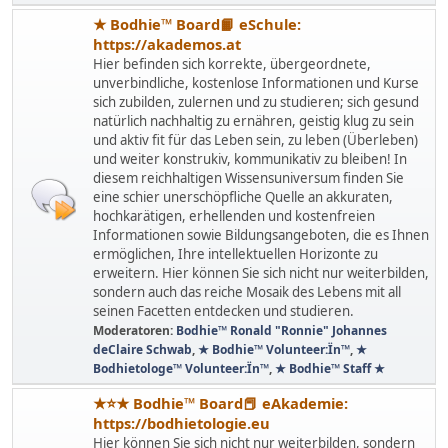
★ Bodhie™ Board📙 eSchule:
https://akademos.at
Hier befinden sich korrekte, übergeordnete,
unverbindliche, kostenlose Informationen und Kurse
sich zubilden, zulernen und zu studieren; sich gesund
natürlich nachhaltig zu ernähren, geistig klug zu sein
und aktiv fit für das Leben sein, zu leben (Überleben)
und weiter konstrukiv, kommunikativ zu bleiben! In
diesem reichhaltigen Wissensuniversum finden Sie
eine schier unerschöpfliche Quelle an akkuraten,
hochkarätigen, erhellenden und kostenfreien
Informationen sowie Bildungsangeboten, die es Ihnen
ermöglichen, Ihre intellektuellen Horizonte zu
erweitern. Hier können Sie sich nicht nur weiterbilden,
sondern auch das reiche Mosaik des Lebens mit all
seinen Facetten entdecken und studieren.
Moderatoren:
Bodhie™ Ronald "Ronnie" Johannes
deClaire Schwab
,
★ Bodhie™ Volunteer:Ïn™
,
★
Bodhietologe™ Volunteer:Ïn™
,
★ Bodhie™ Staff ★
★⭐️★ Bodhie™ Board📕 eAkademie:
https://bodhietologie.eu
Hier können Sie sich nicht nur weiterbilden, sondern