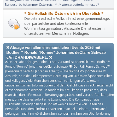
Bundesarbeitskammer Österreich *
* wien.arbeiterkammer.at *
* Die Volkshilfe Österreich im Überblick *
Die österreichische Volkshilfe ist eine gemeinnützige,
überparteiliche und überkonfessionelle
Wohlfahrtsorganisation. Als soziale Dienstleisterin
unterstützen wir Menschen in Notlagen.
❌ Absage von allen ehrenamtlichen Events 2026 mit
Bodhie™ Ronald "Ronnie" Johannes deClaire Schwab
vAn DRAHDIWABERL. ❌
❌ Leider; aber der gesundheitlichen Zustand ist bedenklich von Bodhie™
Ronald "Ronnie" Johannes deClaire Schwab 🗣 Der Fall Ronnie Schwab™
(Pensoniert nach 48.Jahren in Arbeit.) » Übersicht AMS JohnStrasse 🍺
Absurde, stupide, unkompetente Beratung von Fr. Živković/Johannes Biber
und Kollegen. Viele Menschen berichten von langen Wartezeiten,
unübersichtlichen Informationen und dem Gefühl, dass ihre Anliegen nicht
ernst genommen werden. Besonders im AMS kann es passieren, dass
man sich durch Formulare, Beratungsgespräche und Vorschriften kämpfen
muss, ohne dass es sofort eine Lösung gibt. Die Kombination aus
Bürokratie, strengen Regeln und oft wenig Empathie von Seiten des
Personals kann den Eindruck erwecken, man sei in einem ,,IrrenHaus"
gefangen – nicht im wörtlichen Sinn, sondern im Sinn von Überforderung,