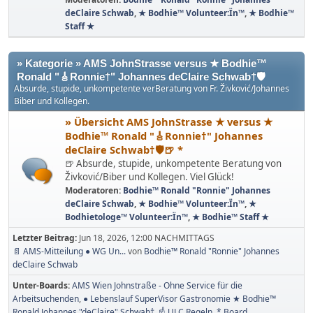
deClaire Schwab
,
★ Bodhie™ Volunteer:Ïn™
,
★ Bodhie™
Staff ★
» Kategorie » AMS JohnStrasse versus ★ Bodhie™
Ronald "🎸Ronnie†" Johannes deClaire Schwab†🛡️
Absurde, stupide, unkompetente verBeratung von Fr. Živković/Johannes
Biber und Kollegen.
» Übersicht AMS JohnStrasse ★ versus ★
Bodhie™ Ronald "🎸Ronnie†" Johannes
deClaire Schwab†🛡️🍺 *
🍺 Absurde, stupide, unkompetente Beratung von
Živković/Biber und Kollegen. Viel Glück!
Moderatoren:
Bodhie™ Ronald "Ronnie" Johannes
deClaire Schwab
,
★ Bodhie™ Volunteer:Ïn™
,
★
Bodhietologe™ Volunteer:Ïn™
,
★ Bodhie™ Staff ★
Letzter Beitrag:
Jun 18, 2026, 12:00 NACHMITTAGS
📄 AMS-Mitteilung ● WG Un...
von
Bodhie™ Ronald "Ronnie" Johannes
deClaire Schwab
Unter-Boards
AMS Wien Johnstraße - Ohne Service für die
Arbeitsuchenden
● Lebenslauf SuperVisor Gastronomie ★ Bodhie™
Ronald Johannes "deClaire" Schwab†
☝ ULC Regeln
* Board