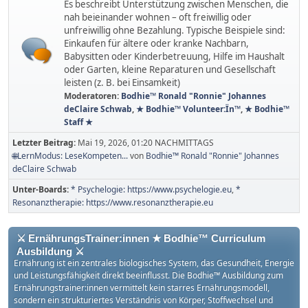
Es beschreibt Unterstützung zwischen Menschen, die
nah beieinander wohnen – oft freiwillig oder
unfreiwillig ohne Bezahlung. Typische Beispiele sind:
Einkaufen für ältere oder kranke Nachbarn,
Babysitten oder Kinderbetreuung, Hilfe im Haushalt
oder Garten, kleine Reparaturen und Gesellschaft
leisten (z. B. bei Einsamkeit)
Moderatoren:
Bodhie™ Ronald "Ronnie" Johannes
deClaire Schwab
,
★ Bodhie™ Volunteer:Ïn™
,
★ Bodhie™
Staff ★
Letzter Beitrag:
Mai 19, 2026, 01:20 NACHMITTAGS
🌐LernModus: LeseKompeten...
von
Bodhie™ Ronald "Ronnie" Johannes
deClaire Schwab
Unter-Boards
* Psychelogie: https://www.psychelogie.eu
*
Resonanztherapie: https://www.resonanztherapie.eu
⚔ ErnährungsTrainer:innen ★ Bodhie™ Curriculum
Ausbildung ⚔
Ernährung ist ein zentrales biologisches System, das Gesundheit, Energie
und Leistungsfähigkeit direkt beeinflusst. Die Bodhie™ Ausbildung zum
Ernährungstrainer:innen vermittelt kein starres Ernährungsmodell,
sondern ein strukturiertes Verständnis von Körper, Stoffwechsel und