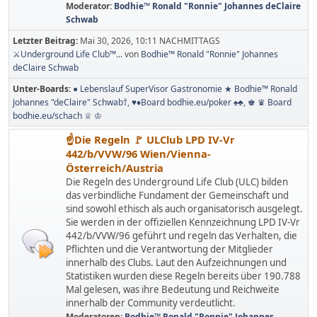
Moderator:
Bodhie™ Ronald "Ronnie" Johannes deClaire
Schwab
Letzter Beitrag:
Mai 30, 2026, 10:11 NACHMITTAGS
⚔️Underground Life Club™...
von
Bodhie™ Ronald "Ronnie" Johannes
deClaire Schwab
Unter-Boards
● Lebenslauf SuperVisor Gastronomie ★ Bodhie™ Ronald
Johannes "deClaire" Schwab†
♥️♦️Board bodhie.eu/poker ♠️♣️
♚ ♛ Board
bodhie.eu/schach ♕ ♔
☝Die Regeln 🚩 ULClub LPD IV-Vr
442/b/VVW/96 Wien/Vienna-
Österreich/Austria
Die Regeln des Underground Life Club (ULC) bilden
das verbindliche Fundament der Gemeinschaft und
sind sowohl ethisch als auch organisatorisch ausgelegt.
Sie werden in der offiziellen Kennzeichnung LPD IV-Vr
442/b/VVW/96 geführt und regeln das Verhalten, die
Pflichten und die Verantwortung der Mitglieder
innerhalb des Clubs. Laut den Aufzeichnungen und
Statistiken wurden diese Regeln bereits über 190.788
Mal gelesen, was ihre Bedeutung und Reichweite
innerhalb der Community verdeutlicht.
Moderatoren:
Bodhie™ Ronald "Ronnie" Johannes