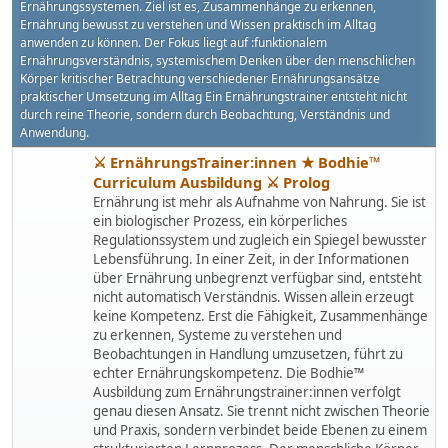
Ernährungssystemen. Ziel ist es, Zusammenhänge zu erkennen,
Ernährung bewusst zu verstehen und Wissen praktisch im Alltag
anwenden zu können. Der Fokus liegt auf :funktionalem
Ernährungsverständnis, systemischem Denken über den menschlichen
Körper kritischer Betrachtung verschiedener Ernährungsansätze
praktischer Umsetzung im Alltag Ein Ernährungstrainer entsteht nicht
durch reine Theorie, sondern durch Beobachtung, Verständnis und
Anwendung.
⚔ ErnährungsTrainer:innen ★ Bodhie™
Curriculum Ausbildung ⚔ Prolog
Ernährung ist mehr als Aufnahme von Nahrung. Sie ist
ein biologischer Prozess, ein körperliches
Regulationssystem und zugleich ein Spiegel bewusster
Lebensführung. In einer Zeit, in der Informationen
über Ernährung unbegrenzt verfügbar sind, entsteht
nicht automatisch Verständnis. Wissen allein erzeugt
keine Kompetenz. Erst die Fähigkeit, Zusammenhänge
zu erkennen, Systeme zu verstehen und
Beobachtungen in Handlung umzusetzen, führt zu
echter Ernährungskompetenz. Die Bodhie™
Ausbildung zum Ernährungstrainer:innen verfolgt
genau diesen Ansatz. Sie trennt nicht zwischen Theorie
und Praxis, sondern verbindet beide Ebenen zu einem