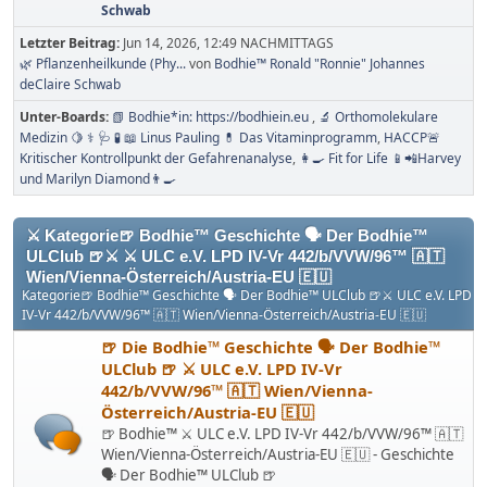
Schwab
Letzter Beitrag:
Jun 14, 2026, 12:49 NACHMITTAGS
🌿 Pflanzenheilkunde (Phy...
von
Bodhie™ Ronald "Ronnie" Johannes
deClaire Schwab
Unter-Boards
📗 Bodhie*in: https://bodhiein.eu
🔬 Orthomolekulare
Medizin 🍋 ⚕ 🩺 🧪 📖 Linus Pauling 💊 Das Vitaminprogramm
HACCP🚨
Kritischer Kontrollpunkt der Gefahrenanalyse
👩‍🍳 Fit for Life 📱📲Harvey
und Marilyn Diamond👨‍🍳
⚔ Kategorie🍺 Bodhie™ Geschichte 🗣 Der Bodhie™
ULClub 🍺⚔ ⚔ ULC e.V. LPD IV-Vr 442/b/VVW/96™ 🇦🇹
Wien/Vienna-Österreich/Austria-EU 🇪🇺
Kategorie🍺 Bodhie™ Geschichte 🗣 Der Bodhie™ ULClub 🍺⚔ ULC e.V. LPD
IV-Vr 442/b/VVW/96™ 🇦🇹 Wien/Vienna-Österreich/Austria-EU 🇪🇺
🍺 Die Bodhie™ Geschichte 🗣 Der Bodhie™
ULClub 🍺 ⚔ ULC e.V. LPD IV-Vr
442/b/VVW/96™ 🇦🇹 Wien/Vienna-
Österreich/Austria-EU 🇪🇺
🍺 Bodhie™ ⚔ ULC e.V. LPD IV-Vr 442/b/VVW/96™ 🇦🇹
Wien/Vienna-Österreich/Austria-EU 🇪🇺 - Geschichte
🗣 Der Bodhie™ ULClub 🍺