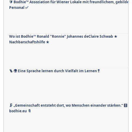
🔰 Bodhie™ Assoziation für Wiener Lokale mit freundlichem, gebildet
Personal ✅
Wo ist Bodhie™ Ronald "Ronnie" Johannes deClaire Schwab ★
Nachbarschaftshilfe ★
🪜 🌍 Eine Sprache lernen durch Vielfalt im Lernen 🚏
🗜 „Gemeinschaft entsteht dort, wo Menschen einander stärken.“ 🧮 .🧰
bodhie.eu 🔖