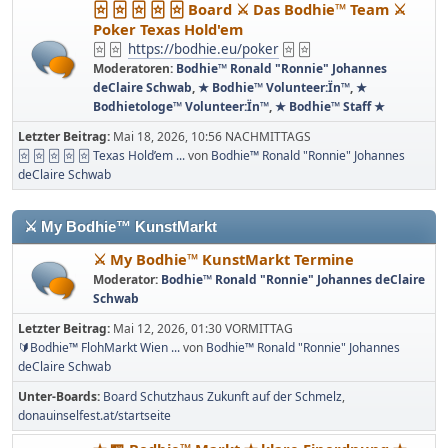
🃟 🃟 🃟 🃟 🃟 Board ⚔ Das Bodhie™ Team ⚔
Poker Texas Hold'em
🃟 🃟
https://bodhie.eu/poker
🃟 🃟
Moderatoren:
Bodhie™ Ronald "Ronnie" Johannes
deClaire Schwab
,
★ Bodhie™ Volunteer:Ïn™
,
★
Bodhietologe™ Volunteer:Ïn™
,
★ Bodhie™ Staff ★
Letzter Beitrag:
Mai 18, 2026, 10:56 NACHMITTAGS
🃟 🃟 🃟 🃟 🃟 Texas Hold’em ...
von
Bodhie™ Ronald "Ronnie" Johannes
deClaire Schwab
⚔ My Bodhie™ KunstMarkt
⚔ My Bodhie™ KunstMarkt Termine
Moderator:
Bodhie™ Ronald "Ronnie" Johannes deClaire
Schwab
Letzter Beitrag:
Mai 12, 2026, 01:30 VORMITTAG
🔰Bodhie™ FlohMarkt Wien ...
von
Bodhie™ Ronald "Ronnie" Johannes
deClaire Schwab
Unter-Boards
Board Schutzhaus Zukunft auf der Schmelz
donauinselfest.at/startseite