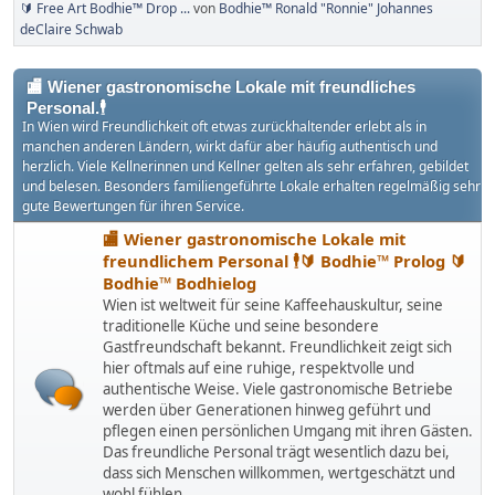
🔰 Free Art Bodhie™ Drop ...
von
Bodhie™ Ronald "Ronnie" Johannes
deClaire Schwab
🏬 Wiener gastronomische Lokale mit freundliches
Personal.🕴
In Wien wird Freundlichkeit oft etwas zurückhaltender erlebt als in
manchen anderen Ländern, wirkt dafür aber häufig authentisch und
herzlich. Viele Kellnerinnen und Kellner gelten als sehr erfahren, gebildet
und belesen. Besonders familiengeführte Lokale erhalten regelmäßig sehr
gute Bewertungen für ihren Service.
🏬 Wiener gastronomische Lokale mit
freundlichem Personal 🕴🔰 Bodhie™ Prolog 🔰
Bodhie™ Bodhielog
Wien ist weltweit für seine Kaffeehauskultur, seine
traditionelle Küche und seine besondere
Gastfreundschaft bekannt. Freundlichkeit zeigt sich
hier oftmals auf eine ruhige, respektvolle und
authentische Weise. Viele gastronomische Betriebe
werden über Generationen hinweg geführt und
pflegen einen persönlichen Umgang mit ihren Gästen.
Das freundliche Personal trägt wesentlich dazu bei,
dass sich Menschen willkommen, wertgeschätzt und
wohl fühlen.