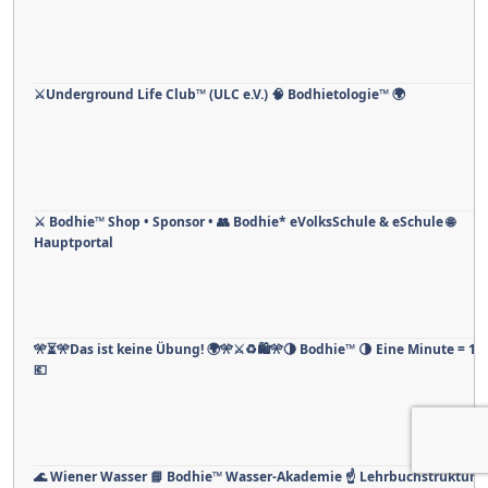
⚔️Underground Life Club™ (ULC e.V.) 🧠 Bodhietologie™ 🌍
⚔ Bodhie™ Shop • Sponsor • 👥 Bodhie* eVolksSchule & eSchule 🌐
Hauptportal
🎌⏳🎌Das ist keine Übung! 🌍🎌⚔️♻️🛍️🎌🌗 Bodhie™ 🌗 Eine Minute = 1 
💶
🌊 Wiener Wasser 📘 Bodhie™ Wasser-Akademie ☝ Lehrbuchstruktur (