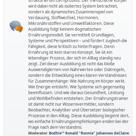
strukturierten Lernprozess. Der menschliche Körper
wird dabei nicht als isoliertes System betrachtet,
sondern als dynamisches Zusammenspiel von
Verdauung, Stoffwechsel, Hormonen,
Mikronährstoffen und Umweltfaktoren. Diese
Ausbildung folgt keinem dogmatischen
Ernährungsmodell. Sie vermittelt Grundlagen,
Systeme und Perspektiven – und fördert zugleich die
Fähigkeit, diese kritisch zu hinterfragen. Denn
Ernährung ist kein starres Konzept. Sie ist ein
lebendiger Prozess, der sich im Alltag ständig neu
zeigt. Ziel dieser Ausbildung ist nicht das bloße
Auswendiglernen von Nährwerten oder Diätregeln,
sondern die Entwicklung eines klaren Verständnisses
für Zusammenhänge: Wie Nahrung im Körper wirkt.
Wie Energie entsteht. Wie Systeme sich gegenseitig
beeinflussen. Und wie daraus Gesundheit, Leistung
und Wohlbefinden entstehen. Der Ernährungstrainer
ist damit nicht nur Wissensvermittler, sondern
Beobachter, Analytiker und Übersetzer biologischer
Prozesse in den Alltag. Diese Ausbildung beginnt dort,
wo einfache Ernährungsempfehlungen enden bei der
Frage nach dem Verständnis.
Moderator:
Bodhie™ Ronald "Ronnie" Johannes deClaire