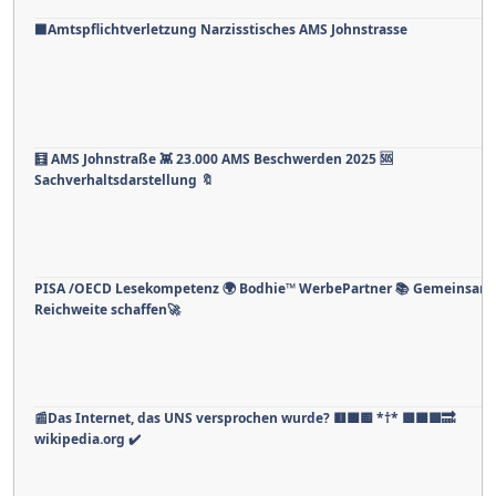
⬛️Amtspflichtverletzung Narzisstisches AMS Johnstrasse
🧮 AMS Johnstraße 👾 23.000 AMS Beschwerden 2025 🆘
Sachverhaltsdarstellung 🔖
PISA /OECD Lesekompetenz 🌍 Bodhie™ WerbePartner 📚 Gemeinsam
Reichweite schaffen🚀
📰Das Internet, das UNS versprochen wurde? 🟥🟧🟨 *†* 🟩🟦🟪🔜
wikipedia.org ✔️