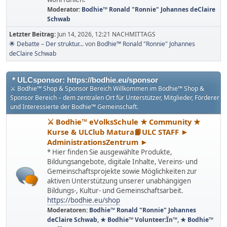
Moderator:
Bodhie™ Ronald "Ronnie" Johannes deClaire
Schwab
Letzter Beitrag:
Jun 14, 2026, 12:21 NACHMITTAGS
🌟 Debatte – Der struktur...
von
Bodhie™ Ronald "Ronnie" Johannes
deClaire Schwab
* ULCsponsor: https://bodhie.eu/sponsor
⚔ Bodhie™ Shop & Sponsor Bereich Willkommen im Bodhie™ Shop &
Sponsor Bereich – dem zentralen Ort für Unterstützer, Mitglieder, Förderer
und Interessierte der Bodhie™ Gemeinschaft.
⚔ Bodhie™ eVolksSchule ★ Community ★
Kurse & ULClub Matura📙ULC STAFF ►
AdministrationsZentrum ►
* Hier finden Sie ausgewählte Produkte,
Bildungsangebote, digitale Inhalte, Vereins- und
Gemeinschaftsprojekte sowie Möglichkeiten zur
aktiven Unterstützung unserer unabhängigen
Bildungs-, Kultur- und Gemeinschaftsarbeit.
https://bodhie.eu/shop
Moderatoren:
Bodhie™ Ronald "Ronnie" Johannes
deClaire Schwab
,
★ Bodhie™ Volunteer:Ïn™
,
★ Bodhie™