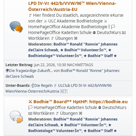
LPD IV-Vr 442/b/VVW/96™ Wien/Vienna-
Österreich/Austria-EU
🚩 Hier findest Du staatlich, ausgezeichnete eKurse
von der ⚔ ULC Akademie Bodhietologie ⚔
HomePageOffice Akademie Bodhietologie Ï 🏳
HomePageOffice Kadetten Schule ⛔ DeutschKurs 📧
Wortklären 🚩 Übungen ⌘
Moderatoren:
Bodhie™ Ronald "Ronnie" Johannes
deClaire Schwab
,
★ Bodhie™ Volunteer:Ïn™
,
★
Bodhietologe™ Volunteer:Ïn™
,
★ Bodhie™ Staff ★
Letzter Beitrag:
Jun 22, 2026, 10:30 NACHMITTAGS
🌍Die fragwürdige Zukunft...
von
Bodhie™ Ronald "Ronnie" Johannes
deClaire Schwab
Unter-Boards
☝Die Regeln 🚩 ULClub LPD IV-Vr 442/b/VVW/96
Wien/Vienna-Österreich/Austria 🇦🇹
⚔ Bodhie™ Board** HptHP: https://bodhie.eu
🏳 HomePageOffice Kadetten Schule ⛔ DeutschKurs
📧 Wortklären 🚩 Übungen ⌘
Moderatoren:
Bodhie™ Ronald "Ronnie" Johannes
deClaire Schwab
,
★ Bodhie™ Volunteer:Ïn™
,
★
Bodhietologe™ Volunteer:Ïn™
,
★ Bodhie™ Staff ★