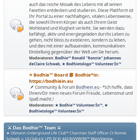
auch das reiche Mosaik des Lebens mit all seinen
Facetten entdecken und studieren. Diese Plattform ist
Ihr Portal zu einer nachhaltigen, vitalen Lebensweise,
die sowohl Ihrem Körper als auch Ihrem Geist
Wohlstand und Klugheit verleiht. Sie werden dazu
befähigt, aktiv und energiegeladen durchs Leben zu
gehen, nicht bloss zu existieren, sondern zu leben,
und dies mit einer aufbauenden, kommunikativen
Einstellung gegenüber der Welt um Sie herum.
Moderatoren:
Bodhie™ Ronald "Ronnie" Johannes
deClaire Schwab
,
★ Bodhietologe™ Volunteer:Ïn™
⭐️ Bodhie™ Board 📗 Bodhie*in:
https://bodhiein.eu
🪶 Community & Forum
Bodhiein.eu
- *Ich hoffe, dass
Ihnen/Dir mein neues Forum Freude, Lebensmut und
Spaß macht.!
Moderatoren:
★ Bodhie™ Volunteer:Ïn™
,
★
Bodhietologe™ Volunteer:Ïn™
⚔ Das Bodhie™ Team ⚔
★ Obmann Underground Life Club™ Chairman Staff Officer Ct Ronnie
Schwab ⚔ ULClub e.V. LPD IV-Vr 442/b/VVW/96™ Wien/Vienna-