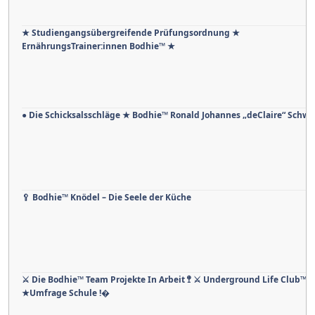
★ Studiengangsübergreifende Prüfungsordnung ★
ErnährungsTrainer:innen Bodhie™ ★
● Die Schicksalsschläge ★ Bodhie™ Ronald Johannes „deClaire“ Schw
🥄 Bodhie™ Knödel – Die Seele der Küche
⚔ Die Bodhie™ Team Projekte In Arbeit 🚏 ⚔ Underground Life Club™
★Umfrage Schule !�