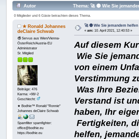
Autor
Thema: 🚀 🟡 Wie Sie jemande
0 Mitglieder und 6 Gäste betrachten dieses Thema.
🚀 🟡 Wie Sie jemandem helfen
★ Ronald Johannes
deClaire Schwab
«
am:
10. April 2021, 12:40:53 »
🚭 Servus aus Wien/Vienna-
Auf diesem Kur
ÖsterReich/Austria-EU
Administrator
Wie Sie jemand
Sr. Mitglied
von einem Unfal
Verstimmung zu
Was Ihre Bezie
Beiträge: 476
Karma: +98/-2
Verstand ist un
Geschlecht:
★ Bodhie™ Ronald "Ronnie"
haben, Ihr eig
Johannes deClaire Schwab
Fertigkeiten, 
Spamfilter spamfighter:
office@bodhie.eu
helfen, jeman
https://bodhie.eu