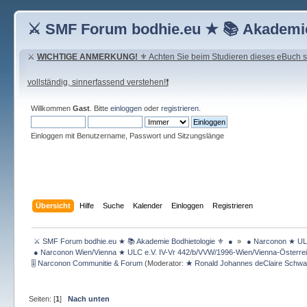
⚔ SMF Forum bodhie.eu ★ 📚 Akademie
⚔
WICHTIGE ANMERKUNG!
⚜ Achten Sie beim Studieren dieses eBuch seh
vollständig, sinnerfassend verstehen!❗
Willkommen
Gast
. Bitte
einloggen
oder
registrieren
.
Einloggen mit Benutzername, Passwort und Sitzungslänge
Übersicht
Hilfe
Suche
Kalender
Einloggen
Registrieren
 ⚔ SMF Forum bodhie.eu ★ 📚 Akademie Bodhietologie ⚜  ● 
»
 ● Narconon ★ ULC
 ● Narconon Wien/Vienna ★ ULC e.V. IV-Vr 442/b/VVW/1996-Wien/Vienna-Österrei
🎚 Narconon Communitie & Forum
(Moderator:
★ Ronald Johannes deClaire Schw
Seiten: [
1
]
Nach unten