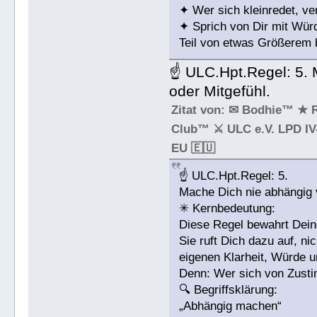
✦ Wer sich kleinredet, v
✦ Sprich von Dir mit Würd
Teil von etwas Größerem b
☝ ULC.Hpt.Regel: 5.
oder Mitgefühl.
Zitat von: ✉ Bodhie™ ★ 
Club™ ⚔ ULC e.V. LPD IV-
EU 🇪🇺
☝ ULC.Hpt.Regel: 5.
Mache Dich nie abhängig 
✳ Kernbedeutung:
Diese Regel bewahrt Dein
Sie ruft Dich dazu auf, n
eigenen Klarheit, Würde 
Denn: Wer sich von Zustim
🔍 Begriffsklärung:
„Abhängig machen“