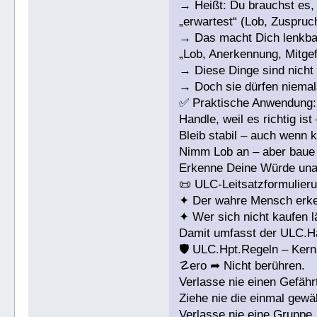
→ Heißt: Du brauchst es, 
„erwartest“ (Lob, Zuspruc
→ Das macht Dich lenkbar,
„Lob, Anerkennung, Mitgef
→ Diese Dinge sind nicht 
→ Doch sie dürfen niemals
✅ Praktische Anwendung:
Handle, weil es richtig ist
Bleib stabil – auch wenn k
Nimm Lob an – aber baue D
Erkenne Deine Würde unab
📜 ULC-Leitsatzformulieru
✦ Der wahre Mensch erke
✦ Wer sich nicht kaufen lä
Damit umfasst der ULC.Ha
🛡 ULC.Hpt.Regeln – Kern
☡ero ➦ Nicht berühren.
Verlasse nie einen Gefähr
Ziehe nie die einmal gewä
Verlasse nie eine Gruppe,