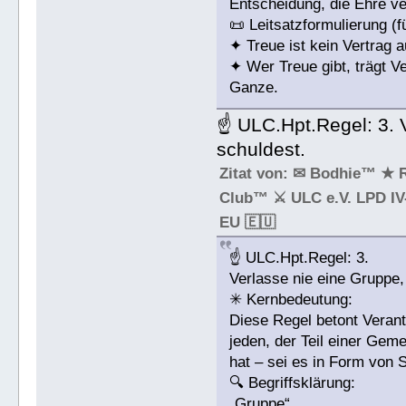
Entscheidung, die Ehre ve
📜 Leitsatzformulierung (f
✦ Treue ist kein Vertrag au
✦ Wer Treue gibt, trägt V
Ganze.
☝ ULC.Hpt.Regel: 3. 
schuldest.
Zitat von: ✉ Bodhie™ ★ 
Club™ ⚔ ULC e.V. LPD IV-
EU 🇪🇺
☝ ULC.Hpt.Regel: 3.
Verlasse nie eine Gruppe,
✳ Kernbedeutung:
Diese Regel betont Verantw
jeden, der Teil einer Gem
hat – sei es in Form von 
🔍 Begriffsklärung:
„Gruppe“