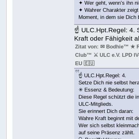
✦ Wer geht, wenn’s ihn nic
✦ Wahrer Charakter zeigt 
Moment, in dem sie Dich 
☝ ULC.Hpt.Regel: 4. S
Kraft oder Fähigkeit a
Zitat von: ✉ Bodhie™ ★ 
Club™ ⚔ ULC e.V. LPD IV-
EU 🇪🇺
☝ ULC.Hpt.Regel: 4.
Setze Dich nie selbst hera
✳ Essenz & Bedeutung:
Diese Regel schützt die in
ULC-Mitglieds.
Sie erinnert Dich daran:
Wahre Kraft beginnt mit 
Wer sich selbst kleinmach
auf seine Präsenz zählt.