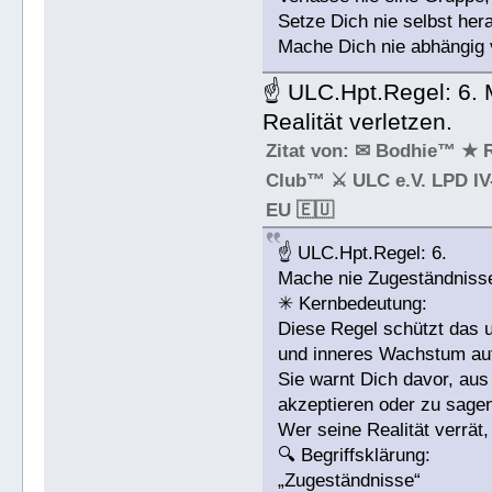
Setze Dich nie selbst hera
Mache Dich nie abhängig 
☝ ULC.Hpt.Regel: 6. 
Realität verletzen.
Zitat von: ✉ Bodhie™ ★ 
Club™ ⚔ ULC e.V. LPD IV-
EU 🇪🇺
☝ ULC.Hpt.Regel: 6.
Mache nie Zugeständnisse,
✳ Kernbedeutung:
Diese Regel schützt das u
und inneres Wachstum auf
Sie warnt Dich davor, au
akzeptieren oder zu sagen
Wer seine Realität verrät, 
🔍 Begriffsklärung:
„Zugeständnisse“