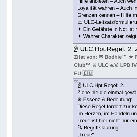
Hilfe anbieten – Auch wenn
Loyalität wahren – Auch i
Grenzen kennen – Hilfe mi
📜 ULC-Leitsatzformulieru
✦ Ein Gefährte in Not ist 
✦ Wahrer Charakter zeigt 
☝ ULC.Hpt.Regel: 2. 
Zitat von: ✉ Bodhie™ ★ 
Club™ ⚔ ULC e.V. LPD IV-
EU 🇪🇺
☝ ULC.Hpt.Regel: 2.
Ziehe nie die einmal gewä
✳ Essenz & Bedeutung:
Diese Regel fordert zur ko
im Herzen, im Handeln und
Treue ist hier nicht nur e
🔍 Begriffsklärung:
„Treue“