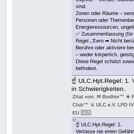
sind.
Zonen oder Räume – sensib
Personen oder Themenbere
Energieressourcen, ungelö
✅ Zusammenfassung (für 
Regel „☡ero ➦ Nicht berü
Berühre oder aktiviere b
– weder körperlich, geist
Diese Regel schützt sowoh
befindest.
☝ ULC.Hpt.Regel: 1. V
in Schwierigkeiten.
Zitat von: ✉ Bodhie™ ★ 
Club™ ⚔ ULC e.V. LPD IV-
EU 🇪🇺
☝ ULC.Hpt.Regel: 1.
Verlasse nie einen Gefähr