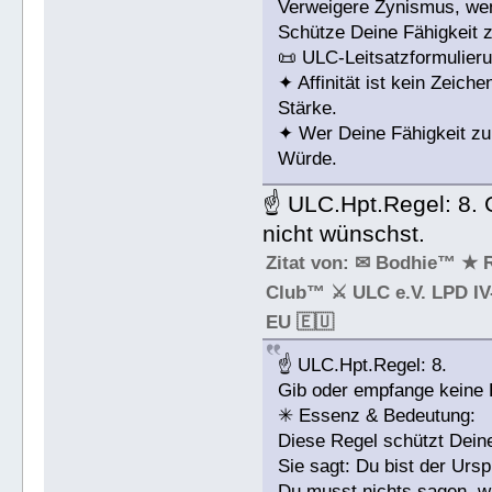
Verweigere Zynismus, wen
Schütze Deine Fähigkeit zu 
📜 ULC-Leitsatzformulieru
✦ Affinität ist kein Zeic
Stärke.
✦ Wer Deine Fähigkeit zur
Würde.
☝ ULC.Hpt.Regel: 8. 
nicht wünschst.
Zitat von: ✉ Bodhie™ ★ 
Club™ ⚔ ULC e.V. LPD IV-
EU 🇪🇺
☝ ULC.Hpt.Regel: 8.
Gib oder empfange keine 
✳ Essenz & Bedeutung:
Diese Regel schützt Dein
Sie sagt: Du bist der Urs
Du musst nichts sagen, w