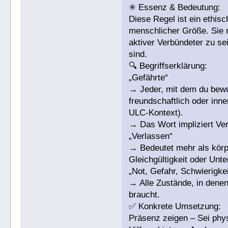
✳ Essenz & Bedeutung:
Diese Regel ist ein ethisc
menschlicher Größe. Sie ru
aktiver Verbündeter zu se
sind.
🔍 Begriffserklärung:
„Gefährte“
→ Jeder, mit dem du bewus
freundschaftlich oder inn
ULC-Kontext).
→ Das Wort impliziert Ve
„Verlassen“
→ Bedeutet mehr als kör
Gleichgültigkeit oder Unte
„Not, Gefahr, Schwierigke
→ Alle Zustände, in denen
braucht.
✅ Konkrete Umsetzung:
Präsenz zeigen – Sei phys