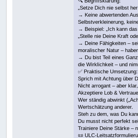
🔍 Begriffsklärung:
„Setze Dich nie selbst he
→ Keine abwertenden Auss
Selbstverkleinerung, keine
→ Beispiel: „Ich kann das 
„Stelle nie Deine Kraft ode
→ Deine Fähigkeiten – seie
moralischer Natur – habe
→ Du bist Teil eines Gan
die Wirklichkeit – und ni
✅ Praktische Umsetzung:
Sprich mit Achtung über D
Nicht arrogant – aber klar
Akzeptiere Lob & Vertraue
Wer ständig abwinkt („Ach,
Wertschätzung anderer.
Steh zu dem, was Du kan
Du musst nicht perfekt se
Trainiere Deine Stärke – n
📜 ULC-Leitsatzformulieru