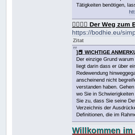
Tätigkeiten benötigen, la
ht
🏳️‍🌈🏳️‍🌈
Der Weg zum 
https://bodhie.eu/sim
Zitat
]📕 WICHTIGE ANMERK
Der einzige Grund warum j
liegt darin dass er über e
Redewendung hinweggegang
anscheinend nicht begreif
verstanden haben. Gehen 
wo Sie in Schwierigkeiten
Sie zu, dass Sie seine D
Verzeichnis der Ausdrücke,
Definitionen, die im Rahm
Willkommen im 