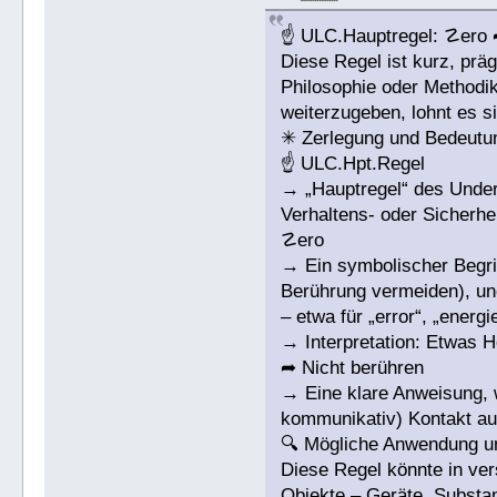
☝ ULC.Hauptregel: ☡ero 
Diese Regel ist kurz, pr
Philosophie oder Methodik
weiterzugeben, lohnt es s
✳ Zerlegung und Bedeutu
☝ ULC.Hpt.Regel
→ „Hauptregel“ des Underg
Verhaltens- oder Sicherheit
☡ero
→ Ein symbolischer Begriff
Berührung vermeiden), un
– etwa für „error“, „energ
→ Interpretation: Etwas H
➦ Nicht berühren
→ Eine klare Anweisung, 
kommunikativ) Kontakt a
🔍 Mögliche Anwendung u
Diese Regel könnte in ver
Objekte – Geräte, Substan