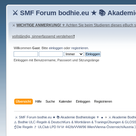
⚔ SMF Forum bodhie.eu ★ 📚 Akademie
⚔
WICHTIGE ANMERKUNG!
⚜ Achten Sie beim Studieren dieses eBuch seh
vollständig, sinnerfassend verstehen!❗
Willkommen
Gast
. Bitte
einloggen
oder
registrieren
.
Einloggen mit Benutzername, Passwort und Sitzungslänge
Übersicht
Hilfe
Suche
Kalender
Einloggen
Registrieren
 ⚔ SMF Forum bodhie.eu ★ 📚 Akademie Bodhietologie ⚜  ● 
»
⚔ Akademie Bodhie
⚠️ Bodhie ULC-Regeln & DeutschKurs & Wortklären & TraningsÜbungen & GLOS
☝Die Regeln 🚩 ULClub LPD IV-Vr 442/b/VVW/96 Wien/Vienna-Österreich/Austria 