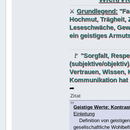
Grundlegend:
"Fau
⚔
Hochmut, Trägheit, 
Leseschwäche, Gewa
ein geistiges Armut
"Sorgfalt, Respek
🚩
(subjektive/objektiv
Vertrauen, Wissen, 
Kommunikation hat "
➦
Zitat
Geistige Werte: Kontrast
Einleitung
Definition von geistigen
gesellschaftliche Wohlbef