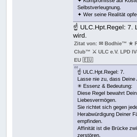
✦ Kompromisse auf Kosten
Selbstverleugnung.
✦ Wer seine Realität opfer
☝ ULC.Hpt.Regel: 7. L
wird.
Zitat von: ✉ Bodhie™ ★ 
Club™ ⚔ ULC e.V. LPD IV-
EU 🇪🇺
☝ ULC.Hpt.Regel: 7.
Lasse nie zu, dass Deine A
✳ Essenz & Bedeutung:
Diese Regel bewahrt Dein
Liebesvermögen.
Sie richtet sich gegen j
Herabwürdigung Deiner Fä
empfinden.
Affinität ist die Brücke z
zerstören.