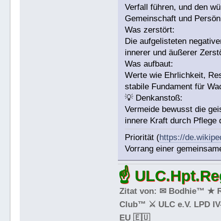
Verfall führen, und den 
Gemeinschaft und Persönli
Was zerstört:
Die aufgelisteten negative
innerer und äußerer Zerst
Was aufbaut:
Werte wie Ehrlichkeit, R
stabile Fundament für Wa
💡 Denkanstoß:
Vermeide bewusst die gei
innere Kraft durch Pflege 
Priorität (
https://de.wikip
Vorrang einer gemeinsamen
☝ ULC.Hpt.Reg
Zitat von: ✉ Bodhie™ ★ 
Club™ ⚔ ULC e.V. LPD IV-
EU 🇪🇺