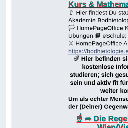
Kurs & Mathema
🚩 Hier findest Du st
Akademie Bodhietolo
🏳 HomePageOffice K
Übungen 📙 eSchule
⚔ HomePageOffice Ak
https://bodhietologie.
Hier befinden s
🌈
kostenlose Info
studieren; sich ges
sein und aktiv fit f
weiter ko
Um als echter Mensc
der (Deiner) Gegenwa
☝ ➦ Die Rege
Wien/Vi