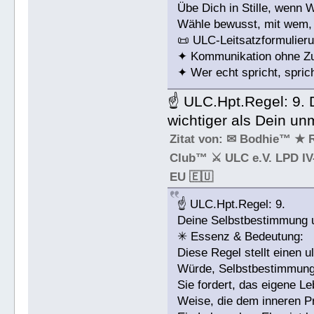
Übe Dich in Stille, wenn 
Wähle bewusst, mit wem,
📜 ULC-Leitsatzformulieru
✦ Kommunikation ohne Zus
✦ Wer echt spricht, sprich
☝ ULC.Hpt.Regel: 9. 
wichtiger als Dein un
Zitat von: ✉ Bodhie™ ★ 
Club™ ⚔ ULC e.V. LPD IV-
EU 🇪🇺
☝ ULC.Hpt.Regel: 9.
Deine Selbstbestimmung u
✳ Essenz & Bedeutung:
Diese Regel stellt einen 
Würde, Selbstbestimmung
Sie fordert, das eigene Le
Weise, die dem inneren Pri