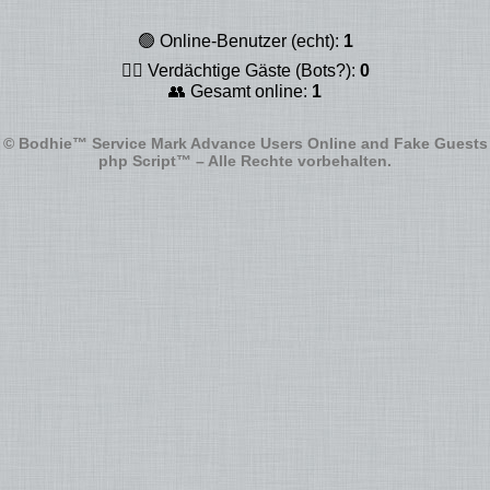
🟢 Online-Benutzer (echt):
1
🕵️‍♂️ Verdächtige Gäste (Bots?):
0
👥 Gesamt online:
1
© Bodhie™ Service Mark Advance Users Online and Fake Guests
php Script™ – Alle Rechte vorbehalten.