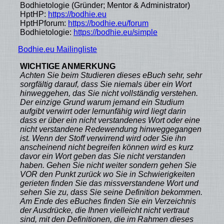
Bodhietologie (Gründer; Mentor & Administrator)
HptHP:
https://bodhie.eu
HptHPforum:
https://bodhie.eu/forum
Bodhietologie:
https://bodhie.eu/simple
Bodhie.eu Mailingliste
WICHTIGE ANMERKUNG
Achten Sie beim Studieren dieses eBuch sehr, sehr
sorgfältig darauf, dass Sie niemals über ein Wort
hinweggehen, das Sie nicht vollständig verstehen.
Der einzige Grund warum jemand ein Studium
aufgibt verwirrt oder lernunfähig wird liegt darin
dass er über ein nicht verstandenes Wort oder eine
nicht verstandene Redewendung hinweggegangen
ist. Wenn der Stoff verwirrend wird oder Sie ihn
anscheinend nicht begreifen können wird es kurz
davor ein Wort geben das Sie nicht verstanden
haben. Gehen Sie nicht weiter sondern gehen Sie
VOR den Punkt zurück wo Sie in Schwierigkeiten
gerieten finden Sie das missverstandene Wort und
sehen Sie zu, dass Sie seine Definition bekommen.
Am Ende des eBuches finden Sie ein Verzeichnis
der Ausdrücke, die Ihnen vielleicht nicht vertraut
sind, mit den Definitionen, die im Rahmen dieses