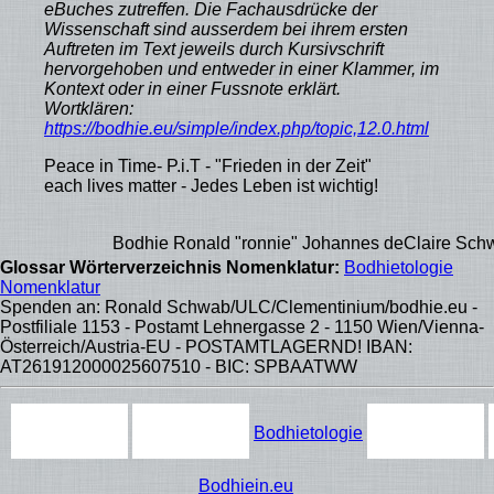
eBuches zutreffen. Die Fachausdrücke der
Wissenschaft sind ausserdem bei ihrem ersten
Auftreten im Text jeweils durch Kursivschrift
hervorgehoben und entweder in einer Klammer, im
Kontext oder in einer Fussnote erklärt.
Wortklären:
https://bodhie.eu/simple/index.php/topic,12.0.html
Peace in Time- P.i.T - "Frieden in der Zeit"
each lives matter - Jedes Leben ist wichtig!
Bodhie Ronald "ronnie" Johannes deClaire Schwab
Glossar Wörterverzeichnis Nomenklatur:
Bodhietologie
Nomenklatur
Spenden an: Ronald Schwab/ULC/Clementinium/bodhie.eu -
Postfiliale 1153 - Postamt Lehnergasse 2 - 1150 Wien/Vienna-
Österreich/Austria-EU - POSTAMTLAGERND! IBAN:
AT261912000025607510 - BIC: SPBAATWW
Bodhietologie
Bodhiein.eu