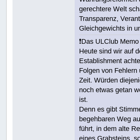
gerechtere Welt scha
Transparenz, Verant
Gleichgewichts in u
❗Das ULClub Memo 
Heute sind wir auf
Establishment achtet
Folgen von Fehlern u
Zeit. Würden diejeni
noch etwas getan we
ist.
Denn es gibt Stimme
begehbaren Weg auf
führt, in dem alte 
eines Grabsteins, s