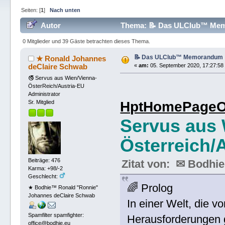
Seiten: [
1
]
Nach unten
Autor
Thema: 📝 Das ULClub™ Memo
0 Mitglieder und 39 Gäste betrachten dieses Thema.
📝 Das ULClub™ Memorandum ⚔ 
★ Ronald Johannes
deClaire Schwab
«
am:
05. September 2020, 17:27:58
🚭 Servus aus Wien/Vienna-
ÖsterReich/Austria-EU
Administrator
HptHomePageOf
Sr. Mitglied
Servus aus 
Österreich/A
Beiträge: 476
Zitat von: ✉ Bodh
Karma: +98/-2
Geschlecht:
🌈 Prolog
★ Bodhie™ Ronald "Ronnie"
Johannes deClaire Schwab
In einer Welt, die v
Spamfilter spamfighter:
Herausforderungen ge
office@bodhie.eu