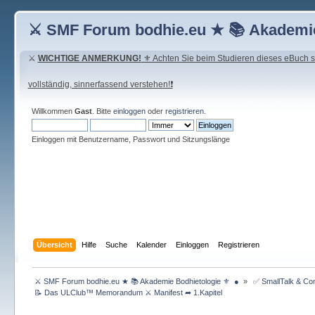
⚔ SMF Forum bodhie.eu ★ 📚 Akademie
⚔
WICHTIGE ANMERKUNG!
⚜ Achten Sie beim Studieren dieses eBuch seh
vollständig, sinnerfassend verstehen!❗
Willkommen
Gast
. Bitte
einloggen
oder
registrieren
.
Einloggen mit Benutzername, Passwort und Sitzungslänge
Übersicht
Hilfe
Suche
Kalender
Einloggen
Registrieren
 ⚔ SMF Forum bodhie.eu ★ 📚 Akademie Bodhietologie ⚜  ● 
»
 ✅ SmallTalk & C
 📝 Das ULClub™ Memorandum ⚔ Manifest ➦ 1.Kapitel 