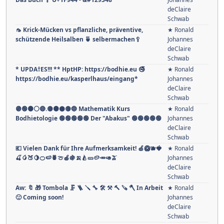
🚲🚲 🚲
Johannes
deClaire
Schwab
🥄Titel: "Der vegetarische Silberlöffel" Einleitung:
★ Ronald
Das Buch 🥄 U+1F944 - &#129348
Johannes
deClaire
Schwab
🦟 Krick-Mücken vs pflanzliche, präventive,
★ Ronald
schützende Heilsalben 🍵 selbermachen🥄
Johannes
deClaire
Schwab
* UPDA†ES!!! ** HptHP: https://bodhie.eu 🚭
★ Ronald
https://bodhie.eu/kasperlhaus/eingang*
Johannes
deClaire
Schwab
🟣🟢🟠⚪🔴.🟡🟤⚫🟡🔵 Mathematik Kurs
★ Ronald
Bodhietologie 🟢🟢🟢🟢🟢 Der "Abakus" 🟢🟢🟢🟢🟢
Johannes
deClaire
Schwab
💶 Vielen Dank für Ihre Aufmerksamkeit! 🍏🥝🫐🍓
★ Ronald
🍒🥭🍑🍋🍊🍉🍍🍈🍎🍇🍌🍐🥒🥔🥕🥑🫒
Johannes
deClaire