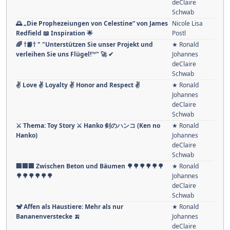
256 usw. ..
Johannes
deClaire
Schwab
🍏'Fit fürs ÜberLeben' 🥝🫐🍓🍒🥭🍑🍋🍊🍉🍍🍈🍎🍇
★ Ronald
🍌🍐 1.Teil Ï
Johannes
deClaire
Schwab
🌅 „Die Prophezeiungen von Celestine“ von James
Nicole Lisa
Redfield 📖 Inspiration 🌟
Postl
🌈 †📙† " "Unterstützen Sie unser Projekt und
★ Ronald
verleihen Sie uns Flügel!™" 🚀 ✔
Johannes
deClaire
Schwab
✌ Love ✌️ Loyalty ✌️ Honor and Respect ✌️
★ Ronald
Johannes
deClaire
Schwab
⚔ Thema: Toy Story ⚔ Hanko 剣のハンコ (Ken no
★ Ronald
Hanko)
Johannes
deClaire
Schwab
🏢🏢🏢 Zwischen Beton und Bäumen 🌳🌳🌳🌳🌳🌳
★ Ronald
🌳🌳🌳🌳🌳🌳
Johannes