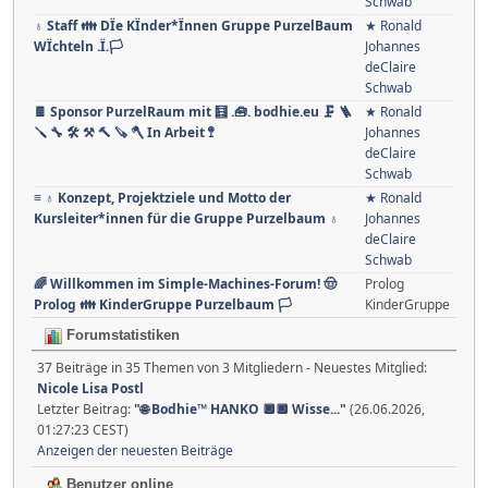
Schwab
🌍 Thema: Mir ist langweilig, was soll ich tun? 📕
★ Ronald
📗 📘 📙 Verben 📓 Bausteine 🔖
Johannes
deClaire
Schwab
♁ Staff 👪 DÏe KÏnder*Ïnnen Gruppe PurzelBaum
★ Ronald
WÏchteln .Ï.🏳
Johannes
deClaire
Schwab
🍫 Sponsor PurzelRaum mit 🧮 .🧰. bodhie.eu 🗜 🪜
★ Ronald
🪛 🔧 🛠 ⚒ 🔨 🪚 🪓 In Arbeit 🚏
Johannes
deClaire
Schwab
≡ ♁ Konzept, Projektziele und Motto der
★ Ronald
Kursleiter*innen für die Gruppe Purzelbaum ♁
Johannes
deClaire
Schwab
🌈 Willkommen im Simple-Machines-Forum! 🤠
Prolog
Prolog 👪 KinderGruppe Purzelbaum 🏳
KinderGruppe
Forumstatistiken
37 Beiträge in 35 Themen von 3 Mitgliedern - Neuestes Mitglied: