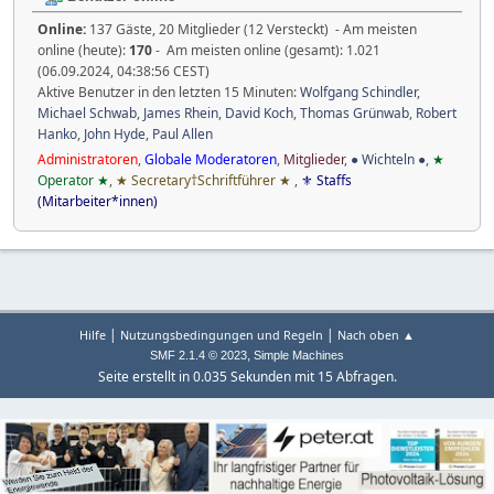
Nicole Lisa Postl
Letzter Beitrag:
"
🌐 Bodhie™ HANKO 🔲🔲 Wisse...
"
(26.06.2026,
01:27:23 CEST)
Anzeigen der neuesten Beiträge
Benutzer online
Online:
137 Gäste, 20 Mitglieder (12 Versteckt) - Am meisten
online (heute):
170
- Am meisten online (gesamt): 1.021
(06.09.2024, 04:38:56 CEST)
Aktive Benutzer in den letzten 15 Minuten:
Wolfgang Schindler
,
Michael Schwab
,
James Rhein
,
David Koch
,
Thomas Grünwab
,
Robert
Hanko
,
John Hyde
,
Paul Allen
Administratoren
,
Globale Moderatoren
,
Mitglieder
,
● Wichteln ●
,
★
Operator ★
,
★ Secretary†Schriftführer ★
,
⚜ Staffs
(Mitarbeiter*innen)
|
|
Hilfe
Nutzungsbedingungen und Regeln
Nach oben ▲
,
SMF 2.1.4 © 2023
Simple Machines
Seite erstellt in 0.035 Sekunden mit 15 Abfragen.