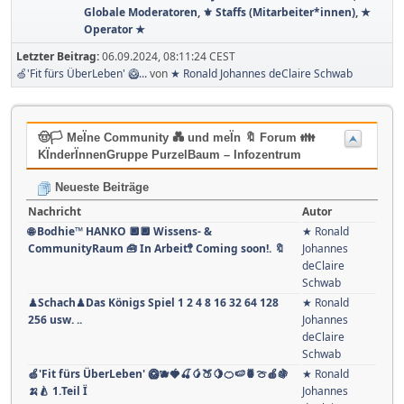
📱 Allgemeine Diskussionen & Smalltalk
📱📲 Diskutieren Sie/Du in diesem Board über alles,
was Ihnen einfällt. 🧙 Fühle Dich/Sie sich frei, über alles
und jedes in diesem Forum zu schreiben?!
Moderatoren:
★ Ronald Johannes deClaire Schwab
,
Globale Moderatoren
,
⚜ Staffs (Mitarbeiter*innen)
,
★
Operator ★
Letzter Beitrag:
06.09.2024, 08:11:24 CEST
🍏'Fit fürs ÜberLeben' 🥝...
von
★ Ronald Johannes deClaire Schwab
🤠🏳 MeÏne Community 💑 und meÏn 🔖 Forum 👪
KÏnderÏnnenGruppe PurzelBaum – Infozentrum
Neueste Beiträge
Nachricht
Autor
🌐 Bodhie™ HANKO 🔲🔲 Wissens- &
★ Ronald
CommunityRaum 🧰 In Arbeit🚏 Coming soon!. 🔖
Johannes
deClaire
Schwab
♟Schach♟Das Königs Spiel 1 2 4 8 16 32 64 128
★ Ronald