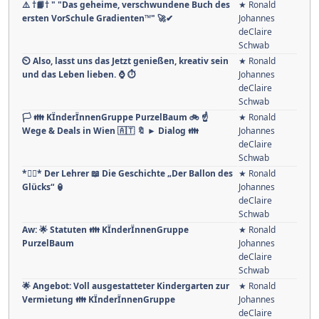
Schwab
Aw: 🔖 🎁 Tombola 🗜 🪜 🪛 🔧 🛠 ⚒ 🔨 🪚 🪓 In Arbeit
★ Ronald
🙂 Coming soon!
Johannes
deClaire
Schwab
⚠️ †📙† " "Das geheime, verschwundene Buch des
★ Ronald
ersten VorSchule Gradienten™" 🚀✔
Johannes
deClaire
Schwab
⏲ Also, lasst uns das Jetzt genießen, kreativ sein
★ Ronald
und das Leben lieben. ⌚ ⏱
Johannes
deClaire
Schwab
🏳 👪 KÏnderÏnnenGruppe PurzelBaum 🚲 ☝
★ Ronald
Wege & Deals in Wien 🇦🇹 🔖 ► Dialog 👪
Johannes
deClaire
Schwab
*🤹‍♂️* Der Lehrer 📖 Die Geschichte „Der Ballon des
★ Ronald
Glücks“ 🏮
Johannes
deClaire
Schwab
Aw: 🌟 Statuten 👪 KÏnderÏnnenGruppe
★ Ronald
PurzelBaum
Johannes