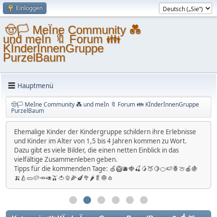
Einloggen
🤠🏳 MeÏne Community 💑
und meÏn 🔖 Forum 👪
KÏnderÏnnenGruppe
PurzelBaum
Hauptmenü
🤠🏳 MeÏne Community 💑 und meÏn 🔖 Forum 👪 KÏnderÏnnenGruppe
PurzelBaum
Ehemalige Kinder der Kindergruppe schildern ihre Erlebnisse
In dem Buch ,,Wie schön, dass du da bist...!" beschreiben
und Kinder im Alter von 1,5 bis 4 Jahren kommen zu Wort.
MitarbeiterInnen der Kindergruppe und des Hauses
Dazu gibt es viele Bilder, die einen netten Einblick in das
Hetzendorfs, wie es dazu kam eine Kindergruppe im Haus zu
vielfältige Zusammenleben geben.
integrieren, was die Kinder und SeniorInnen beim
Tipps für die kommenden Tage: 🍏🥝🫐🍓🍒🥭🍑🍋🍊🍉🍍🍈🍎🍇
gemeinsamen Basteln, Turnen und den Montessorigruppen
🍌🍐🥒🥔🥕🥑🫒🍅🫑🌽🍆🥦🌶🥬🧅🧄
machen, wie sie miteinander feiern und sich im Alltag
begegnen. Weiters erzählen BewohnerInnen ihre
Kurzbiographie und wie sie zu der Kindergruppe stehen. Eltern
und Großeltern berichten von ihren Erfahrungen,
PraktikantInnen und AusbildnerInnen beschreiben, was sie