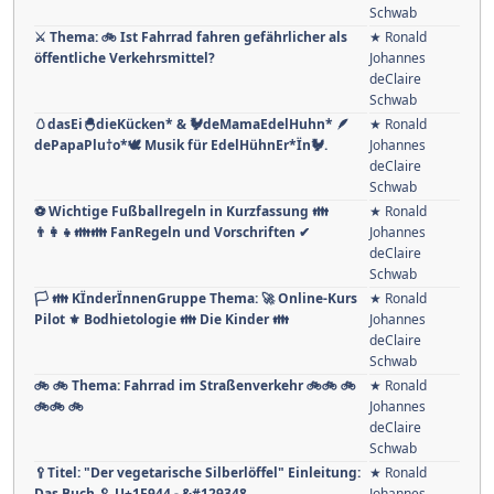
deClaire
Schwab
🐒 Affen als Haustiere: Mehr als nur
★ Ronald
Bananenverstecke 🍌
Johannes
deClaire
Schwab
⚔ Thema: 🚲 Ist Fahrrad fahren gefährlicher als
★ Ronald
öffentliche Verkehrsmittel?
Johannes
deClaire
Schwab
🥚dasEi🐣dieKücken* & 🐓deMamaEdelHuhn* 🪶
★ Ronald
dePapaPlu†o*🕊 Musik für EdelHühnEr*Ïn🐓.
Johannes
deClaire
Schwab
⚽️ Wichtige Fußballregeln in Kurzfassung 👪
★ Ronald
👨‍👩‍👧👪👪 FanRegeln und Vorschriften ✔
Johannes
deClaire
Schwab
🏳 👪 KÏnderÏnnenGruppe Thema: 🚀 Online-Kurs
★ Ronald
Pilot ⚜ Bodhietologie 👪 Die Kinder 👪
Johannes
deClaire
Schwab
🚲 🚲 Thema: Fahrrad im Straßenverkehr 🚲🚲 🚲
★ Ronald