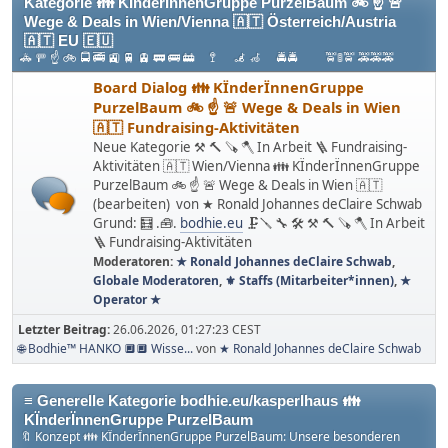
dazugelernt haben.
Kategorie 👪 KÏnderÏnnenGruppe PurzelBaum 🚲 ☝ 🚨
Wege & Deals in Wien/Vienna 🇦🇹 Österreich/Austria
🇦🇹 EU 🇪🇺
🚓 🚥 ☝ 🚲 🚍 🚎 🚉 🚆 🚊 🚃 🚌 🚋 🚏 🦼 🦽 🚔🚔 🚖🚦🚖 🚕🚕🚕
Board Dialog 👪 KÏnderÏnnenGruppe
PurzelBaum 🚲 ☝ 🚨 Wege & Deals in Wien
🇦🇹 Fundraising-Aktivitäten
Neue Kategorie ⚒ 🔨 🪚 🪓 In Arbeit 🪜 Fundraising-
Aktivitäten 🇦🇹 Wien/Vienna 👪 KÏnderÏnnenGruppe
PurzelBaum 🚲 ☝ 🚨 Wege & Deals in Wien 🇦🇹
(bearbeiten) von ★ Ronald Johannes deClaire Schwab
Grund: 🧮 .🧰.
bodhie.eu
🗜🪛 🔧 🛠 ⚒ 🔨 🪚 🪓 In Arbeit
🪜 Fundraising-Aktivitäten
Moderatoren:
★ Ronald Johannes deClaire Schwab
,
Globale Moderatoren
,
⚜ Staffs (Mitarbeiter*innen)
,
★
Operator ★
Letzter Beitrag:
26.06.2026, 01:27:23 CEST
🌐 Bodhie™ HANKO 🔲🔲 Wisse...
von
★ Ronald Johannes deClaire Schwab