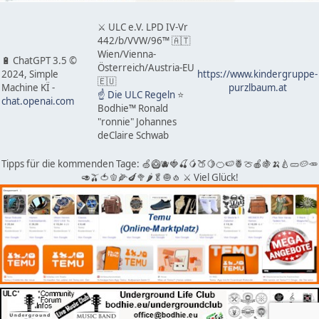
⚔ ULC e.V. LPD IV-Vr
442/b/VVW/96™ 🇦🇹
Wien/Vienna-
🔋 ChatGPT 3.5 ©
Österreich/Austria-EU
2024, Simple
https://www.kindergruppe-
🇪🇺
Machine KÏ -
purzlbaum.at
☝ Die ULC Regeln
⭐️
chat.openai.com
Bodhie™ Ronald
"ronnie" Johannes
deClaire Schwab
Tipps für die kommenden Tage: 🍏🥝🫐🍓🍒🥭🍑🍋🍊🍉🍍🍈🍎🍇🍌🍐🥒🥔🥕
🥑🫒🍅🫑🌽🍆🥦🌶🥬🧅🧄 ⚔ Viel Glück!