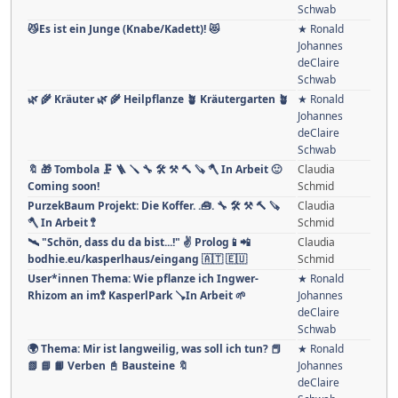
deClaire
Schwab
🌟 Angebot: Voll ausgestatteter Kindergarten zur
★ Ronald
Vermietung 👪 KÏnderÏnnenGruppe
Johannes
deClaire
Schwab
😼Es ist ein Junge (Knabe/Kadett)! 😻
★ Ronald
Johannes
deClaire
Schwab
🌿 🌾 Kräuter 🌿 🌾 Heilpflanze 🪴 Kräutergarten 🪴
★ Ronald
Johannes
deClaire
Schwab
🔖 🎁 Tombola 🗜 🪜 🪛 🔧 🛠 ⚒ 🔨 🪚 🪓 In Arbeit 🙂
Claudia
Coming soon!
Schmid
PurzekBaum Projekt: Die Koffer. .🧰. 🔧 🛠 ⚒ 🔨 🪚
Claudia
🪓 In Arbeit 🚏
Schmid
🛰 "Schön, dass du da bist...!" ✌ Prolog📱📲
Claudia
bodhie.eu/kasperlhaus/eingang 🇦🇹 🇪🇺
Schmid
User*innen Thema: Wie pflanze ich Ingwer-
★ Ronald
Rhizom an im🚏 KasperlPark 🪠In Arbeit 🌱
Johannes
deClaire