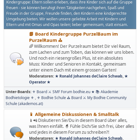
≡ Generelle Kategorie bodhie.eu/kasperlhaus 👪
KÏnderÏnnenGruppe PurzelBaum
🔖 Konzept 👪 KÏnderÏnnenGruppe PurzelBaum: Unsere besonderen
Kindergruppe: Eltern sollen erleben, dass ihre Kinder sich auf die Gruppe
freuen - sie können beruhigt ihren Tätigkeiten nachgehen, Spaß und
Freude in der Gruppe, Freunde finden, den Kindern eine kindgerechte
Umgebung bieten. Wir wollen unsere geliebte Arbeit mit Kindern und
Eltern und mit Omas und Opas teilen; lieber gemeinsam, statt einsam.
📗 Board Kindergruppe PurzelBaum im
PurzelRaum ⛪
🌈 Willkommen! Der Purzelraum bietet Dir viel Raum,
zum Lachen und zum Toben, das können wir uns loben.
Und noch ein riesengroßes Plus, ist ein absolutes
Muss: Kinder und Senioren in Kontakt, gemeinsam
unter einem Dach mit einem grossen Garten!
Moderatoren:
★ Ronald Johannes deClaire Schwab
,
★
Operator ★
Unter-Boards
⚜ Board ⚔ SMF Forum bodhie.eu ★ 📚 Akademie
Bodhietologie ⚜
⚜ Bodhie Schule ⛪ Board ⚔ My Bodhie Community
Schule (akademos.at)