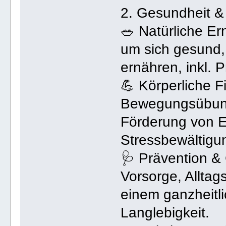
2. Gesundheit & V
🥗 Natürliche Er
um sich gesund,
ernähren, inkl. 
💪 Körperliche F
Bewegungsübung
Förderung von E
Stressbewältigu
🩺 Prävention &
Vorsorge, Alltag
einem ganzheitl
Langlebigkeit.