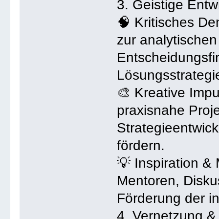
3. Geistige Entw
🧠 Kritisches D
zur analytische
Entscheidungsfi
Lösungsstrategi
🎨 Kreative Imp
praxisnahe Proj
Strategieentwick
fördern.
💡 Inspiration &
Mentoren, Disku
Förderung der in
4. Vernetzung &