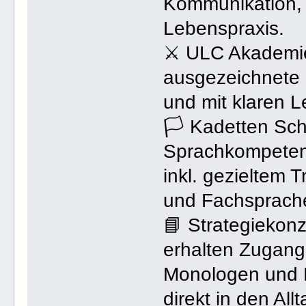
Kommunikation, 
Lebenspraxis.
⚔ ULC Akademie 
ausgezeichnete O
und mit klaren L
🏳 Kadetten Sch
Sprachkompeten
inkl. gezieltem 
und Fachsprach
📘 Strategiekon
erhalten Zugang 
Monologen und 
direkt in den Al