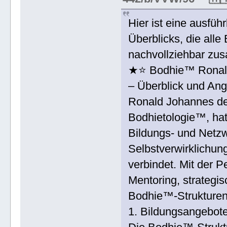
Hier ist eine ausfüh
Überblicks, die alle 
nachvollziehbar zu
★⭐️ Bodhie™ Ronald
– Überblick und An
Ronald Johannes de
Bodhietologie™, hat
Bildungs- und Netzw
Selbstverwirklichun
verbindet. Mit der P
Mentoring, strategi
Bodhie™-Strukturen
1. Bildungsangebote