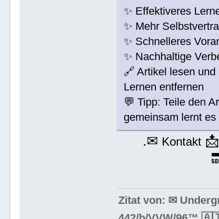
✨ Effektiveres Lern
✨ Mehr Selbstvertr
✨ Schnelleres Vora
✨ Nachhaltige Verbe
🔗 Artikel lesen un
Lernen entfernen
💬 Tipp: Teile den A
gemeinsam lernt es s
.✉

Kontakt

Zitat von: ✉ Under
442/b/VVW/96™ 🇦🇹