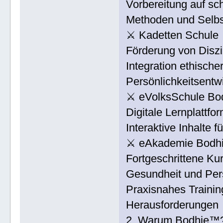
Vorbereitung auf sc
Methoden und Selbs
⚔ Kadetten Schule
Förderung von Diszip
Integration ethisch
Persönlichkeitsentw
⚔ eVolksSchule B
Digitale Lernplattfo
Interaktive Inhalte 
⚔ eAkademie Bodhi
Fortgeschrittene Ku
Gesundheit und Pers
Praxisnahes Training
Herausforderungen
2. Warum Bodhie™