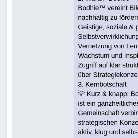
Bodhie™ vereint Bi
nachhaltig zu förder
Geistige, soziale & 
Selbstverwirklichun
Vernetzung von Ler
Wachstum und Inspi
Zugriff auf klar stru
über Strategiekonz
3. Kernbotschaft
💡 Kurz & knapp: Bo
ist ein ganzheitlich
Gemeinschaft verbin
strategischen Konze
aktiv, klug und selb