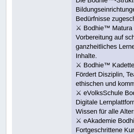
Die Bodhie™-Struktu
Bildungseinrichtung
Bedürfnisse zugesch
⚔ Bodhie™ Matura 
Vorbereitung auf sc
ganzheitliches Lern
Inhalte.
⚔ Bodhie™ Kadette
Fördert Disziplin, T
ethischen und kom
⚔ eVolksSchule B
Digitale Lernplattf
Wissen für alle Alte
⚔ eAkademie Bodhi
Fortgeschrittene Kur