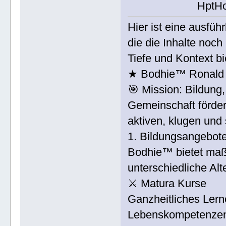
HptH
Hier ist eine ausführ
die die Inhalte noch 
Tiefe und Kontext bi
★ Bodhie™ Ronald "
🎯 Mission: Bildung,
Gemeinschaft förde
aktiven, klugen und
1. Bildungsangebot
Bodhie™ bietet maß
unterschiedliche Al
⚔ Matura Kurse
Ganzheitliches Lern
Lebenskompetenze