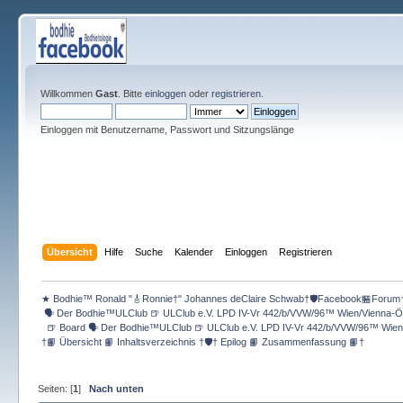
Willkommen
Gast
. Bitte
einloggen
oder
registrieren
.
Einloggen mit Benutzername, Passwort und Sitzungslänge
Übersicht
Hilfe
Suche
Kalender
Einloggen
Registrieren
★ Bodhie™ Ronald "🎸Ronnie†" Johannes deClaire Schwab†🛡️Facebook🏪Forum
 🗣 Der Bodhie™ULClub 🍺 ULClub e.V. LPD IV-Vr 442/b/VVW/96™ Wien/Vienna-Ös
  🍺 Board 🗣 Der Bodhie™ULClub 🍺 ULClub e.V. LPD IV-Vr 442/b/VVW/96™ Wien/
†📙 Übersicht 📙 Inhaltsverzeichnis †🛡️† Epilog 📙 Zusammenfassung 📙†
Seiten: [
1
]
Nach unten