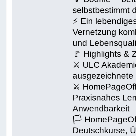
selbstbestimmt 
⚡ Ein lebendige
Vernetzung komb
und Lebensquali
🚩 Highlights &
⚔ ULC Akademie 
ausgezeichnete 
⚔ HomePageOffi
Praxisnahes Lern
Anwendbarkeit
🏳 HomePageOff
Deutschkurse, 