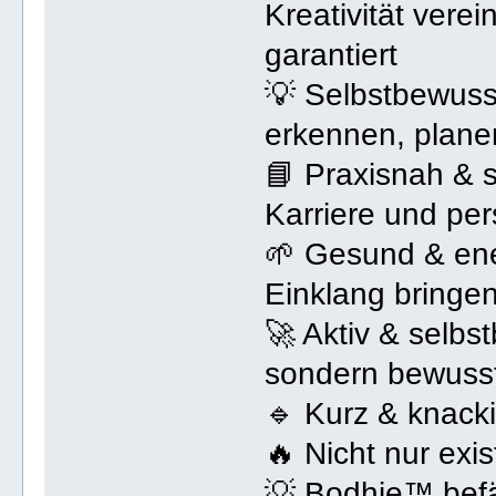
Kreativität vere
garantiert
💡 Selbstbewusst
erkennen, plane
📘 Praxisnah & st
Karriere und pe
🌱 Gesund & ene
Einklang bringen,
🚀 Aktiv & selbst
sondern bewusst,
🔹 Kurz & knack
🔥 Nicht nur exis
💡 Bodhie™ befäh