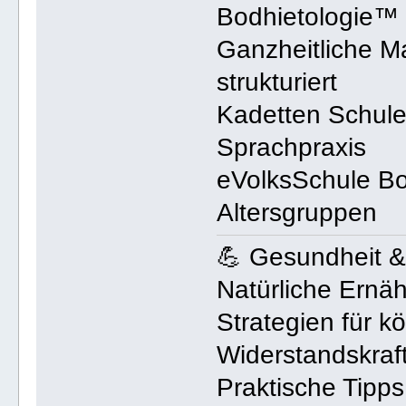
Bodhietologie™
Ganzheitliche M
strukturiert
Kadetten Schul
Sprachpraxis
eVolksSchule Bod
Altersgruppen
💪 Gesundheit & 
Natürliche Ernä
Strategien für k
Widerstandskraf
Praktische Tipps