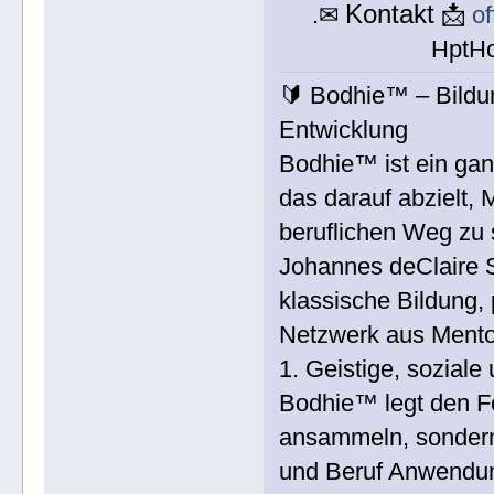
Kontakt
.✉
📩
o
HptH
🔰 Bodhie™ – Bildun
Entwicklung
Bodhie™ ist ein gan
das darauf abzielt,
beruflichen Weg zu 
Johannes deClaire 
klassische Bildung, 
Netzwerk aus Mento
1. Geistige, soziale
Bodhie™ legt den F
ansammeln, sondern 
und Beruf Anwendun