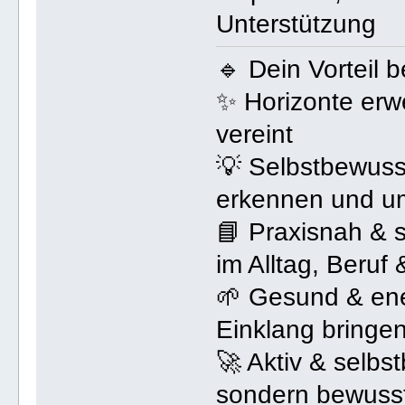
Unterstützung
🔹 Dein Vorteil 
✨ Horizonte erwe
vereint
💡 Selbstbewusst
erkennen und u
📘 Praxisnah & s
im Alltag, Beruf
🌱 Gesund & ene
Einklang bringe
🚀 Aktiv & selbst
sondern bewuss