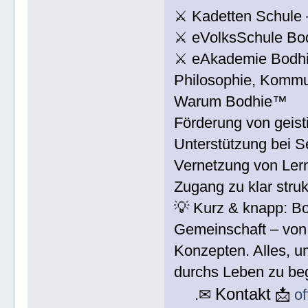
⚔ Kadetten Schule –
⚔ eVolksSchule Bodh
⚔ eAkademie Bodhie
Philosophie, Kommu
Warum Bodhie™
Förderung von geist
Unterstützung bei S
Vernetzung von Ler
Zugang zu klar struk
💡 Kurz & knapp: Bo
Gemeinschaft – von 
Konzepten. Alles, u
durchs Leben zu beg
Kontakt
.✉
📩
o