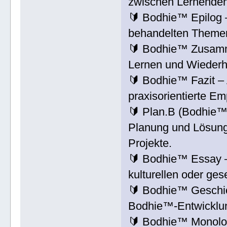
zwischen Lernenden,
🔰 Bodhie™ Epilog 
behandelten Theme
🔰 Bodhie™ Zusamme
Lernen und Wiederh
🔰 Bodhie™ Fazit –
praxisorientierte E
🔰 Plan.B (Bodhie™
Planung und Lösungs
Projekte.
🔰 Bodhie™ Essay – 
kulturellen oder ges
🔰 Bodhie™ Geschic
Bodhie™-Entwicklun
🔰 Bodhie™ Monolog