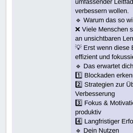
umfassender Leitfaden
verbessern wollen.
🔹 Warum das so wic
❌ Viele Menschen sc
an unsichtbaren Le
💡 Erst wenn diese 
effizient und fokussi
🔹 Das erwartet dich
1️⃣ Blockaden erken
2️⃣ Strategien zur 
Verbesserung
3️⃣ Fokus & Motivat
produktiv
4️⃣ Langfristiger Erf
🔹 Dein Nutzen