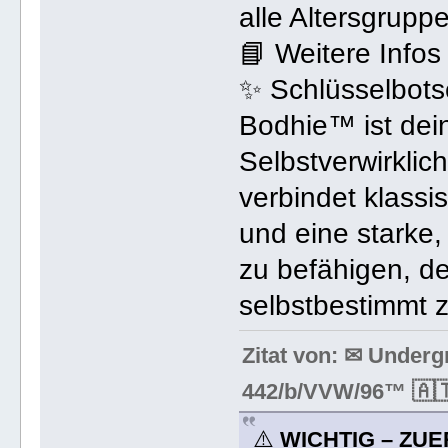
alle Altersgrupp
📘 Weitere Info
✨ Schlüsselbots
Bodhie™ ist dein
Selbstverwirkli
verbindet klassi
und eine starke
zu befähigen, d
selbstbestimmt z
Zitat von: ✉ Under
442/b/VVW/96™ 🇦🇹
⚠️
WICHTIG – ZUE