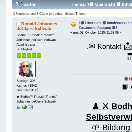
Autor
Thema: †📙 Übersicht 📙 Inha
mal)
0 Mitglieder und 5 Gäste betrachten dieses Thema.
†📙 Übersicht 📙 Inhaltsverzeich
Ronald Johannes
Zusammenfassung 📙†
deClaire Schwab
«
am:
09. Oktober 2025, 11:39:09 »
Bodhie™ Ronald "Ronnie"
Johannes deClaire Schwab
.✉

Kontakt
Administrator
Sr. Mitglied

📘 HptHP:
https://
Beiträge: 306
📙
Karma: +98/-2
Geschlecht:
★ Bodhie™ Ronald "Ronnie"
Johannes deClaire Schwab
♟ ⚔ Bodhi
Selbstverw
🌱 Bildung 