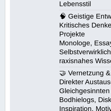
Lebensstil
🧠 Geistige Entw
Kritisches Denk
Projekte
Monologe, Essay
Selbstverwirklic
raxisnahes Wiss
🤝 Vernetzung 
Direkter Austau
Gleichgesinnten
Bodhielogs, Dis
Inspiration, Mot