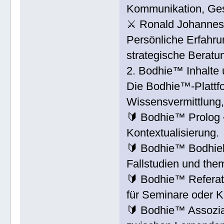
Kommunikation, Ges
⚔ Ronald Johannes 
Persönliche Erfahrun
strategische Beratu
2. Bodhie™ Inhalte
Die Bodhie™-Plattfo
Wissensvermittlung, 
🔰 Bodhie™ Prolog 
Kontextualisierung.
🔰 Bodhie™ Bodhielo
Fallstudien und the
🔰 Bodhie™ Referat 
für Seminare oder K
🔰 Bodhie™ Assoziat