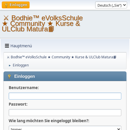
Einloggen
⚔ Bodhie™ eVolksSchule
★ Community ★ Kurse &
ULClub Matura📙
Hauptmenü
⚔ Bodhie™ eVolksSchule ★ Community ★ Kurse & ULClub Matura📙
Einloggen
►
Einloggen
Benutzername:
Passwort:
Wie lang möchten Sie eingeloggt bleiben?: