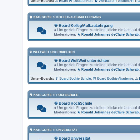
Unter-Boards
⚠️ Board 📕 DeutschKurs � Wortklären Ï Student*in Tr
📙 KATEGORIE ✨ KOLLEG/AUFBAULEHRGANG
🎯 Board Kolleg/AufbauLehrgang
● Um gezielt Fragen zu stellen, klicke einfach auf
Moderatoren:
★ Ronald Johannes deClaire Schwab
⚜ WELTWEIT UNTERRICHTEN
🎯 Board WeltWeit unterrichten
● Um gezielt Fragen zu stellen, klicke einfach auf
Moderatoren:
★ Ronald Johannes deClaire Schwab
Unter-Boards
🚩 Board Bodhie Schule
📕 Board Bodhie Akademie
⚠️ 
📕 KATEGORIE ✨ HOCHSCHULE
🎯 Board HochSchule
● Um gezielt Fragen zu stellen, klicke einfach auf
Moderatoren:
★ Ronald Johannes deClaire Schwab
📕 KATEGORIE ✨ UNIVERSITÄT
🎯 Board Universität