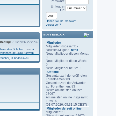
Passwort:
Einloggen
für:
Haben Sie Ihr Passwort
vergessen?
STATS EZBLOCK
 Beitrag:
21.02.2026, 22:29:35
Mitglieder
Mitglieder insgesamt: 7
chwersten Schulwe...
von
★
Neustes Mitglied:
nifnif
Johannes deClaire Schwab
Neue Mitglieder diesen Monat:
0
rbücher
🍋 bodhiein.eu
Neue Mitglieder diese Woche:
0
Neue Mitglieder heute: 0
Statistik
Gesamtanzahl der eröffneten
Forenthemen: 83
Gesamtanzahl der Antworten
auf Forenthemen: 83
Heute am meisten online:
23067
Am meisten online insgesamt:
196916
(01.07.2026, 05:31:15 CEST)
Mitglieder derzeit online
Mitglieder: 21
Gäste derzeit online: 22679