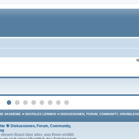
N
HIE AKADEMIE ➦ DIGITALES LERNEN! ➦ DISKUSSIONEN, FORUM, COMMUNITY, GRUNDLEG
dhie 🎯 Diskussionen, Forum, Community,
log
n diesem Board über alles, was Ihnen einfällt.
n um sich einen Überblick des Schulsystem