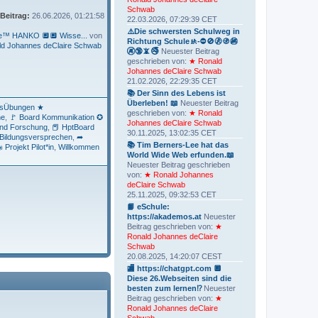
Schwab
 Beitrag:
26.06.2026, 01:21:58
22.03.2026, 07:29:39 CET
⚠️Die schwersten Schulweg in
ie™ HANKO 🔲🔲 Wisse...
von
Richtung Schule🚸-⛔️🚫🚷🚯🚳
d Johannes deClaire Schwab
🚱🔞📵🚭
Neuester Beitrag
geschrieben von:
★ Ronald
Johannes deClaire Schwab
21.02.2026, 22:29:35 CET
📚 Der Sinn des Lebens ist
Überleben! 📖
Neuester Beitrag
onsÜbungen ★
geschrieben von:
★ Ronald
ne
🚩 Board Kommunikation ✪
Johannes deClaire Schwab
und Forschung
📕 HptBoard
30.11.2025, 13:02:35 CET
Bildungsversprechen
➦
📚 Tim Berners-Lee hat das
Projekt Pilot*in
Willkommen
World Wide Web erfunden.📖
Neuester Beitrag geschrieben
von:
★ Ronald Johannes
deClaire Schwab
25.11.2025, 09:32:53 CET
📙 eSchule:
https://akademos.at
Neuester
Beitrag geschrieben von:
★
Ronald Johannes deClaire
Schwab
20.08.2025, 14:20:07 CEST
🏬 https://chatgpt.com 🔲
Diese 26.Webseiten sind die
besten zum lernen⁉️
Neuester
Beitrag geschrieben von:
★
Ronald Johannes deClaire