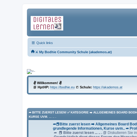
Quick links
⚔ My Bodhie Community Schule (akademos.at)
✌ Willkommen! ✌
📘
HptHP:
https://bodhie.eu
📒
Schule:
https://akademos.at
➦ BITTE ZUERST LESEN! ✅ KATEGORIE ➡️ ALLGEMEINES BOARD BOD
KURSE UVM. ... .. .
➦📕Bitte zuerst lesen ➡️ Allgemeines Board Bo
grundlegende Informationen, Kurse uvm.. ➦ Pro
➦
📕 Bitte zuerst lesen ... .. .
📗 Diskutieren Sie i
Grundsätzlich dient dieses Forum den Mensche