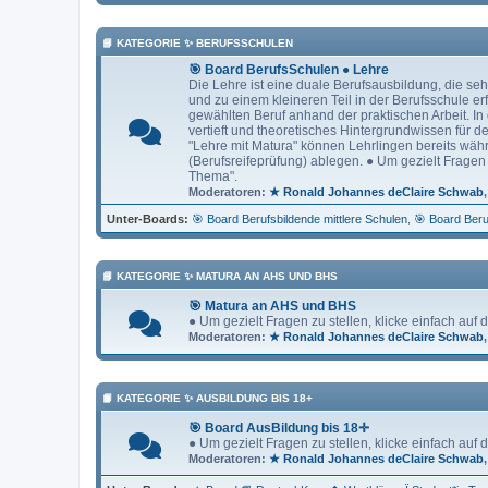
📘 KATEGORIE ✨ BERUFSSCHULEN
🎯 Board BerufsSchulen ● Lehre
Die Lehre ist eine duale Berufsausbildung, die seh
und zu einem kleineren Teil in der Berufsschule erf
gewählten Beruf anhand der praktischen Arbeit. In
vertieft und theoretisches Hintergrundwissen für d
"Lehre mit Matura" können Lehrlingen bereits wäh
(Berufsreifeprüfung) ablegen. ● Um gezielt Fragen 
Thema".
Moderatoren:
★ Ronald Johannes deClaire Schwab
Unter-Boards
🎯 Board Berufsbildende mittlere Schulen
🎯 Board Beru
📘 KATEGORIE ✨ MATURA AN AHS UND BHS
🎯 Matura an AHS und BHS
● Um gezielt Fragen zu stellen, klicke einfach auf
Moderatoren:
★ Ronald Johannes deClaire Schwab
📙 KATEGORIE ✨ AUSBILDUNG BIS 18+
🎯 Board AusBildung bis 18✛
● Um gezielt Fragen zu stellen, klicke einfach auf
Moderatoren:
★ Ronald Johannes deClaire Schwab