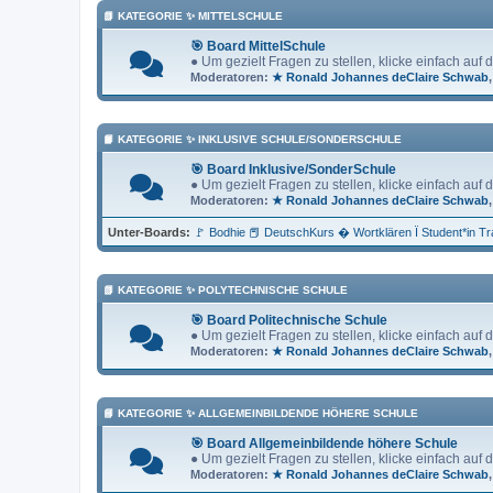
📗 KATEGORIE ✨ MITTELSCHULE
🎯 Board MittelSchule
● Um gezielt Fragen zu stellen, klicke einfach auf
Moderatoren:
★ Ronald Johannes deClaire Schwab
📙 KATEGORIE ✨ INKLUSIVE SCHULE/SONDERSCHULE
🎯 Board Inklusive/SonderSchule
● Um gezielt Fragen zu stellen, klicke einfach auf
Moderatoren:
★ Ronald Johannes deClaire Schwab
Unter-Boards
🚩 Bodhie 📕 DeutschKurs � Wortklären Ï Student*in T
📗 KATEGORIE ✨ POLYTECHNISCHE SCHULE
🎯 Board Politechnische Schule
● Um gezielt Fragen zu stellen, klicke einfach auf
Moderatoren:
★ Ronald Johannes deClaire Schwab
📘 KATEGORIE ✨ ALLGEMEINBILDENDE HÖHERE SCHULE
🎯 Board Allgemeinbildende höhere Schule
● Um gezielt Fragen zu stellen, klicke einfach auf
Moderatoren:
★ Ronald Johannes deClaire Schwab