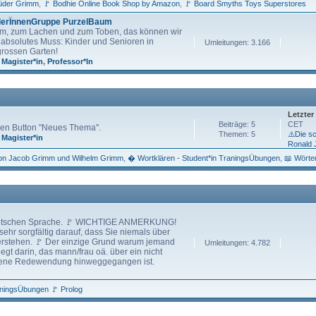
rüder Grimm
🚩 Bodhie Online Book Shop by Amazon
🚩 Board Smyths Toys Superstores
nderÏnnenGruppe PurzelBaum
aum, zum Lachen und zum Toben, das können wir
n absolutes Muss: Kinder und Senioren in
Umleitungen: 3.166
grossen Garten!
,
Magister*in
,
Professor*In
Letzter
Beiträge: 5
CET
 den Button "Neues Thema".
Themen: 5
⚠️Die s
,
Magister*in
Ronald 
on Jacob Grimm und Wilhelm Grimm
� Wortklären - Student*in TraningsÜbungen
📖 Wörte
deutschen Sprache. 🚩 WICHTIGE ANMERKUNG!
ehr sorgfältig darauf, dass Sie niemals über
verstehen. 🚩 Der einzige Grund warum jemand
Umleitungen: 4.782
iegt darin, das mann/frau oä. über ein nicht
andene Redewendung hinweggegangen ist.
aningsÜbungen 🚩 Prolog