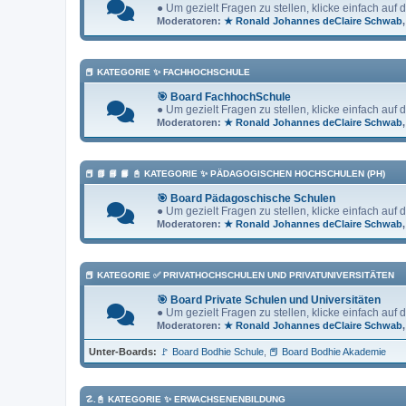
● Um gezielt Fragen zu stellen, klicke einfach auf
Moderatoren:
★ Ronald Johannes deClaire Schwab
📕 KATEGORIE ✨ FACHHOCHSCHULE
🎯 Board FachhochSchule
● Um gezielt Fragen zu stellen, klicke einfach auf
Moderatoren:
★ Ronald Johannes deClaire Schwab
📕 📗 📘 📙 📓 KATEGORIE ✨ PÄDAGOGISCHEN HOCHSCHULEN (PH)
🎯 Board Pädagoschische Schulen
● Um gezielt Fragen zu stellen, klicke einfach auf
Moderatoren:
★ Ronald Johannes deClaire Schwab
📕 KATEGORIE ✅ PRIVATHOCHSCHULEN UND PRIVATUNIVERSITÄTEN
🎯 Board Private Schulen und Universitäten
● Um gezielt Fragen zu stellen, klicke einfach auf
Moderatoren:
★ Ronald Johannes deClaire Schwab
Unter-Boards
🚩 Board Bodhie Schule
📕 Board Bodhie Akademie
☡.📓 KATEGORIE ✨ ERWACHSENENBILDUNG