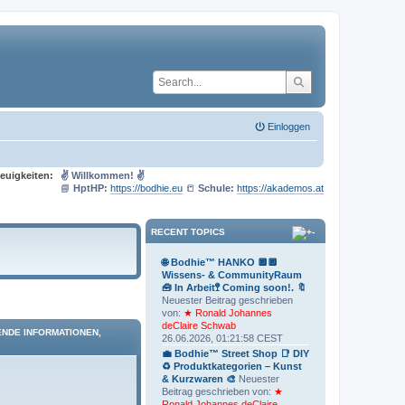
Einloggen
euigkeiten:
✌ Willkommen! ✌
📘
HptHP:
https://bodhie.eu
📒
Schule:
https://akademos.at
RECENT TOPICS
🌐 Bodhie™ HANKO 🔲🔲
Wissens- & CommunityRaum
🧰 In Arbeit🚏 Coming soon!. 🔖
Neuester Beitrag geschrieben
von:
★ Ronald Johannes
deClaire Schwab
ENDE INFORMATIONEN,
26.06.2026, 01:21:58 CEST
💼 Bodhie™ Street Shop 📑 DIY
♻ Produktkategorien – Kunst
& Kurzwaren 🎨
Neuester
Beitrag geschrieben von:
★
Ronald Johannes deClaire