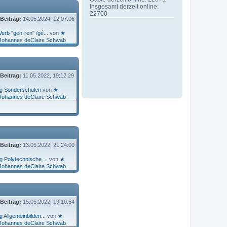
Insgesamt derzeit online:
22700
 Beitrag:
14.05.2024, 12:07:06
rb "geh·ren" /gé...
von
★
Johannes deClaire Schwab
 Beitrag:
11.05.2022, 19:12:29
g Sonderschulen
von
★
Johannes deClaire Schwab
 Beitrag:
13.05.2022, 21:24:00
 Polytechnische ...
von
★
Johannes deClaire Schwab
 Beitrag:
15.05.2022, 19:10:54
 Allgemeinbilden...
von
★
Johannes deClaire Schwab