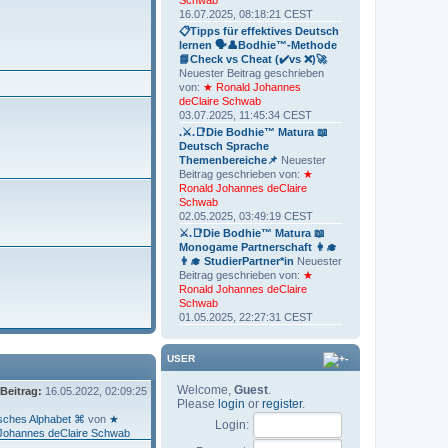
Schwab
16.07.2025, 08:18:21 CEST
📋Tipps für effektives Deutsch
lernen 🗣👤Bodhie™-Methode
📘Check vs Cheat (✔️vs ❌)🚀
Neuester Beitrag geschrieben
von:
★ Ronald Johannes
deClaire Schwab
03.07.2025, 11:45:34 CEST
.⚔.📑Die Bodhie™ Matura 📖
Deutsch Sprache
Themenbereiche📌
Neuester
Beitrag geschrieben von:
★
Ronald Johannes deClaire
Schwab
02.05.2025, 03:49:19 CEST
⚔.📑Die Bodhie™ Matura 📖
Monogame Partnerschaft 👩‍🎓
👨‍🎓 StudierPartner*in
Neuester
Beitrag geschrieben von:
★
Ronald Johannes deClaire
Schwab
01.05.2025, 22:27:31 CEST
USER
Welcome,
Guest
.
 Beitrag:
16.05.2022, 02:09:25
Please
login
or
register
.
sches Alphabet ⌘
von
★
Login:
Johannes deClaire Schwab