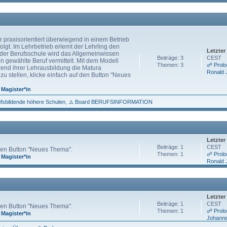
r praxisorientiert überwiegend in einem Betrieb
olgt. Im Lehrbetrieb erlernt der Lehrling den
Letzter
 der Berufsschule wird das Allgemeinwissen
Beiträge: 3
CEST
en gewählte Beruf vermittelt. Mit dem Modell
Themen: 3
☍ Prolog
rend ihrer Lehrausbildung die Matura
Ronald 
zu stellen, klicke einfach auf den Button "Neues
,
Magister*in
fsbildende höhere Schulen
⚠️ Board BERUFSINFORMATION
Letzter
Beiträge: 1
CEST
 den Button "Neues Thema".
Themen: 1
☍ Prolo
,
Magister*in
Ronald 
Letzter
Beiträge: 1
CEST
 den Button "Neues Thema".
Themen: 1
☍ Prolo
,
Magister*in
Johanne