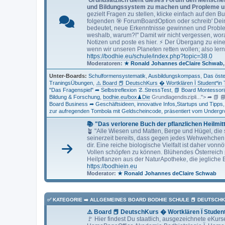
und Bildungssystem zu machen und Propleme un
gezielt Fragen zu stellen, klicke einfach auf den
folgenden 🎯 ForumBoardOption oder schreib' Dein
bedeutet, neue Erkenntnisse gewinnen und Proble
weshalb, warum?!" Damit wir nicht vergessen, wo
Notizen und poste es hier. ⚡ Der Übergang zu eine
wenn wir unseren Planeten retten wollen; also lern
https://bodhie.eu/schule/index.php?topic=38.0
Moderatoren:
★ Ronald Johannes deClaire Schwab
Unter-Boards
Schulformensystematik
Ausbildungskompass
Das öste
TraningsÜbungen
⚠️ Board 📕 DeutschKurs � Wortklären Ï Student*in
"Das Fragenspiel" ➦ Selbstreflexion ☡.StressTest
📗 Board Montessor
Bildung & Forschung
bodhie.eu/box♟Die
Grundlagendiszipli..."> ➦ 📗 
Board Business ➦ Geschäftsideen, innovative Infos,Startups und Tipps
zur aufregenden Tombola mit Geldscheincode, präsentiert vom Undergr
📚 "Das verlorene Buch der pflanzlichen Heilmitt
🪴 "Alle Wiesen und Matten, Berge und Hügel, die 
seinerzeit bereits, dass gegen jedes Wehwehchen 
dir. Eine reiche biologische Vielfalt ist daher vonn
Vollen schöpfen zu können. Blühendes Österreich p
Heilpflanzen aus der NaturApotheke, die jegliche 
https://bodhiein.eu
Moderator:
★ Ronald Johannes deClaire Schwab
✅ KATEGORIE ➡️ ALLGEMEINES BOARD BODHIE SCHULE 📕 DEUTSCH
⚠️ Board 📕 DeutschKurs � Wortklären Ï Studen
🚩 Hier findest Du staatlich, ausgezeichnete eKu