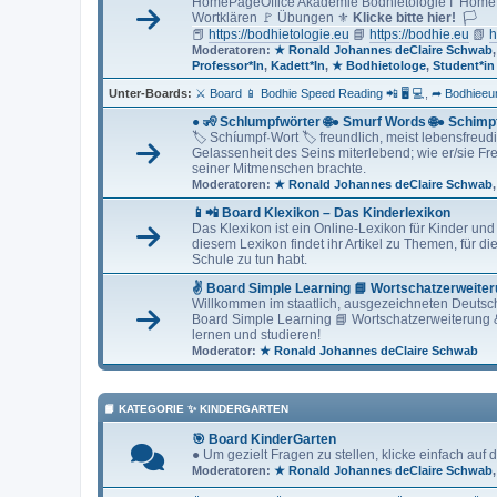
HomePageOffice Akademie Bodhietologie Ï HomeP
Wortklären 🚩 Übungen ⚜
Klicke bitte hier!
🏳
📕
https://bodhietologie.eu
📘
https://bodhie.eu
📗
h
Moderatoren:
★ Ronald Johannes deClaire Schwab
Professor*In
,
Kadett*In
,
★ Bodhietologe
,
Student*in
Unter-Boards
⚔ Board 📱 Bodhie Speed Reading 📲 🖥 💻
➦ Bodhieeum
● 🧏 Schlumpfwörter 🌐● Smurf Words 🌐● Schimp
🏷 Schíumpf·Wort 🏷 freundlich, meist lebensfreud
Gelassenheit des Seins miterlebend; wie er/sie Fr
seiner Mitmenschen brachte.
Moderatoren:
★ Ronald Johannes deClaire Schwab
📱📲 Board Klexikon – Das Kinderlexikon
Das Klexikon ist ein Online-Lexikon für Kinder und 
diesem Lexikon findet ihr Artikel zu Themen, für die
Schule zu tun habt.
✌ Board Simple Learning 📘 Wortschatzerweite
Willkommen im staatlich, ausgezeichneten Deutsc
Board Simple Learning 📘 Wortschatzerweiterung &
lernen und studieren!
Moderator:
★ Ronald Johannes deClaire Schwab
📙 KATEGORIE ✨ KINDERGARTEN
🎯 Board KinderGarten
● Um gezielt Fragen zu stellen, klicke einfach auf
Moderatoren:
★ Ronald Johannes deClaire Schwab