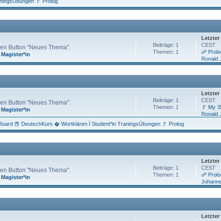
aningsÜbungen 🚩 Prolog
Letzter
Beiträge: 1
CEST
 den Button "Neues Thema".
Themen: 1
☍ Prolog
,
Magister*in
Ronald 
Letzter
Beiträge: 1
CEST
 den Button "Neues Thema".
Themen: 1
🚩 My 
,
Magister*in
Ronald 
Board 📕 DeutschKurs � Wortklären Ï Student*in TraningsÜbungen 🚩 Prolog
Letzter
Beiträge: 1
CEST
 den Button "Neues Thema".
Themen: 1
☍ Prolo
,
Magister*in
Johanne
Letzter