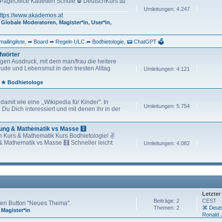
ageOffice Kadetten Schule ⛔ DeutschKurs 📧
Umleitungen: 4.247
ttps://www.akademos.at
,
Globale Moderatoren
,
Magister*in
,
User*in
,
ailingliste
➦ Board ➦ Regeln ULC ➦ Bodhietologie
📟 ChatGPT 🗳
fwörter
igen Ausdruck, mit dem man/frau die heitere
eude und Lebensmut in den triesten Alltag
Umleitungen: 4.121
,
★ Bodhietologe
damit wie eine ,,Wikipedia für Kinder". In
Umleitungen: 5.754
 Du Dich interessiert und mit denen ihr in der
rung & Mathematik vs Masse 🧮
h Kurs & Mathematik Kurs Bodhietologie! ✌
 Mathematik vs Masse 🧮 Schneller leicht
Umleitungen: 4.082
Letzter
Beiträge: 2
CEST
 den Button "Neues Thema".
Themen: 2
⌘ Deut
,
Magister*in
Ronald 