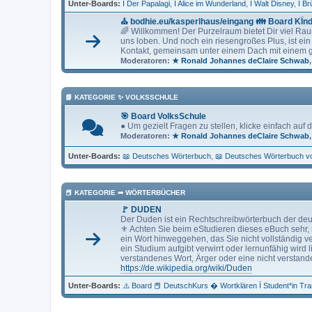
Unter-Boards
Ï Der Papalagi
Ï Alice im Wunderland
Ï Walt Disney
Ï B
⛪ bodhie.eu/kasperlhaus/eingang 👪 Board KÏ
🌈 Willkommen! Der Purzelraum bietet Dir viel R
uns loben. Und noch ein riesengroßes Plus, ist ei
Kontakt, gemeinsam unter einem Dach mit einem 
Moderatoren:
★ Ronald Johannes deClaire Schwab
📗 KATEGORIE ✨ VOLKSSCHULE
🎯 Board VolksSchule
● Um gezielt Fragen zu stellen, klicke einfach auf
Moderatoren:
★ Ronald Johannes deClaire Schwab
Unter-Boards
📖 Deutsches Wörterbuch
📖 Deutsches Wörterbuch v
📕 KATEGORIE ➦ WÖRTERBÜCHER
🚩 DUDEN
Der Duden ist ein Rechtschreibwörterbuch der 
⚜ Achten Sie beim eStudieren dieses eBuch sehr, s
ein Wort hinweggehen, das Sie nicht vollständig 
ein Studium aufgibt verwirrt oder lernunfähig wird l
verstandenes Wort, Ärger oder eine nicht verst
https://de.wikipedia.org/wiki/Duden
Unter-Boards
⚠️ Board 📕 DeutschKurs � Wortklären Ï Student*in Tr