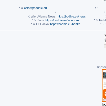
* ⚔
office@bodhie.eu
†*
*
*
* ⚔ Wien/Vienna News:
https://bodhie.eu/news
* 
* ⚔ Book:
https://bodhie.eu/facebook
* ⚔ Nich
* ⚔ HPHanko:
https://bodhie.eu/hanko
* ⚔ 
Tipps 