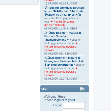
Schwab
16.07.2025, 08:18:21 CEST
📋Tipps für effektives Deutsch
lernen 🗣👤Bodhie™-Methode
📘Check vs Cheat (✔️vs ❌)🚀
Neuester Beitrag geschrieben
von:
★ Ronald Johannes
deClaire Schwab
03.07.2025, 11:45:34 CEST
.⚔.📑Die Bodhie™ Matura 📖
Deutsch Sprache
Themenbereiche📌
Neuester
Beitrag geschrieben von:
★
Ronald Johannes deClaire
Schwab
02.05.2025, 03:49:19 CEST
⚔.📑Die Bodhie™ Matura 📖
Monogame Partnerschaft 👩‍🎓
👨‍🎓 StudierPartner*in
Neuester
Beitrag geschrieben von:
★
Ronald Johannes deClaire
Schwab
01.05.2025, 22:27:31 CEST
USER
Welcome,
Guest
.
Please
login
or
register
.
Login: