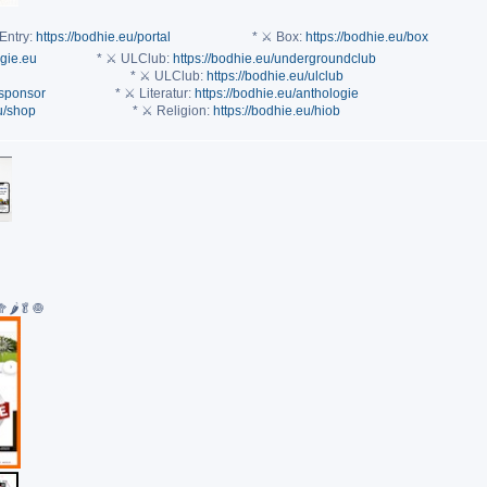
Entry:
https://bodhie.eu/portal
* ⚔ Box:
https://bodhie.eu/box
ogie.eu
* ⚔ ULClub:
https://bodhie.eu/undergroundclub
* ⚔ ULClub:
https://bodhie.eu/ulclub
/sponsor
* ⚔ Literatur:
https://bodhie.eu/anthologie
eu/shop
* ⚔ Religion:
https://bodhie.eu/hiob
🌶🥬🧅