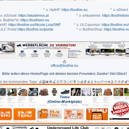
* ⚔ HptHP:
https://bodhie.eu
* ⚔ eDirect 
 ⚔ eSchule:
https://akademos.at
* ⚔ eAkademie:
https://bodhietol
⚔ Bodhie*in:
https://bodhiein.eu
teHP:
https://bodhie.eu/Nicole.Lisa/SMF
* ⚔ ULCsponsor:
https://bodhie.eu
ULC Portal
https://bodhie.eu/portal
* ⚔ BodhieShop:
https://bodhie.
📩
office@bodhie.eu
Bitte teilen diese HomePage mit deinen besten Freunden; Danke! Viel Glück!
für die kommenden Tage: 🍏🥝🫐🍓🍒🥭🍑🍋🍊🍉🍍🍈🍎🍇🍌🍐✛🥒🥔🥕🥑🫒🍅🫑🌽🍆