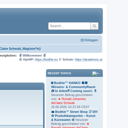
Einloggen
,
)
Claire Schwab
Magister*in
euigkeiten:
✌ Willkommen! ✌
📘
HptHP:
https://bodhie.eu
📒
Schule:
https://akademos.at
RECENT TOPICS
🌐 Bodhie™ HANKO 🔲🔲
Wissens- & CommunityRaum
🧰 In Arbeit🚏 Coming soon!. 🔖
Neuester Beitrag geschrieben
von:
★ Ronald Johannes
deClaire Schwab
26.06.2026, 01:21:58 CEST
💼 Bodhie™ Street Shop 📑 DIY
♻ Produktkategorien – Kunst
& Kurzwaren 🎨
Neuester
Beitrag geschrieben von:
★
Ronald Johannes deClaire