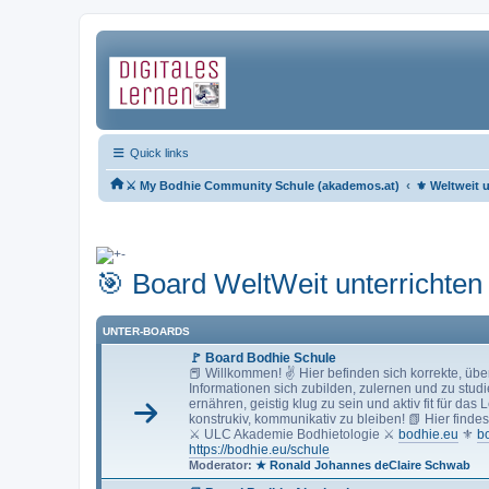
Quick links
‹
⚔ My Bodhie Community Schule (akademos.at)
⚜ Weltweit u
🎯 Board WeltWeit unterrichten
UNTER-BOARDS
🚩 Board Bodhie Schule
📕 Willkommen! ✌ Hier befinden sich korrekte, übe
Informationen sich zubilden, zulernen und zu studi
ernähren, geistig klug zu sein und aktiv fit für da
konstrukiv, kommunikativ zu bleiben! 📗 Hier finde
⚔ ULC Akademie Bodhietologie ⚔
bodhie.eu
⚜
b
https://bodhie.eu/schule
Moderator:
★ Ronald Johannes deClaire Schwab