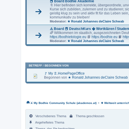
📕 Board Bodhie Akademie
🔖 Hier befinden sich korrekte, übergeordnete, un
Kurse sich zubilden, zulernen und zu studieren; si
geistig klug zu sein und aktiv fit für das Leben sei
kommunikativ zu bleiben!
Moderator:
★ Ronald Johannes deClaire Schwab
⚠️ Board 📕 DeutschKurs � Wortklären Ï Studen
🌈 Willkommen im staatlich, ausgezeichneten Deu
https://bodhietologie.eu
📘
https://bodhie.eu
📙
http
Moderator:
★ Ronald Johannes deClaire Schwab
BETREFF
/
BEGONNEN VON
🚩 My ☡.HomePageOffice
Begonnen von
★ Ronald Johannes deClaire Schwab
‹
⚔ My Bodhie Community Schule (akademos.at)
⚜ Weltweit unterric
Verschobenes Thema
Thema geschlossen
Angeheftetes Thema
Thema, das Sie beobachten