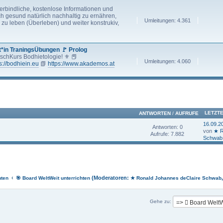
verbindliche, kostenlose Informationen und
ch gesund natürlich nachhaltig zu ernähren,
Umleitungen: 4.361
n, zu leben (Überleben) und weiter konstrukiv,
t*in TraningsÜbungen 🚩 Prolog
tschKurs Bodhietologie! ⚜ 📕
Umleitungen: 4.060
s://bodhiein.eu
📗
https://www.akademos.at
LETZT
ANTWORTEN
/
AUFRUFE
16.09.2
Antworten: 0
von
★ R
Aufrufe: 7.882
Schwab
‹
(Moderatoren:
hten
🎯 Board WeltWeit unterrichten
★ Ronald Johannes deClaire Schwab
Gehe zu