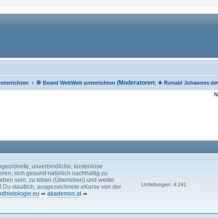
‹
(Moderatoren:
nterrichten
🎯 Board WeltWeit unterrichten
★ Ronald Johannes de
N
rgeordnete, unverbindliche, kostenlose
eren; sich gesund natürlich nachhaltig zu
s Leben sein, zu leben (Überleben) und weiter
Umleitungen: 4.241
st Du staatlich, ausgezeichnete eKurse von der
odhietologie.eu
➦
akademos.at
➦