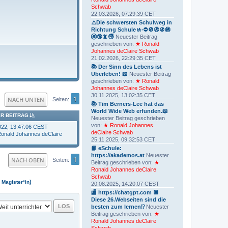
Schwab
22.03.2026, 07:29:39 CET
⚠️Die schwersten Schulweg in
Richtung Schule🚸-⛔️🚫🚷🚯🚳
🚱🔞📵🚭
Neuester Beitrag
geschrieben von:
★ Ronald
Johannes deClaire Schwab
21.02.2026, 22:29:35 CET
📚 Der Sinn des Lebens ist
Überleben! 📖
Neuester Beitrag
geschrieben von:
★ Ronald
Johannes deClaire Schwab
30.11.2025, 13:02:35 CET
1
NACH UNTEN
Seiten
📚 Tim Berners-Lee hat das
World Wide Web erfunden.📖
ER BEITRAG
Neuester Beitrag geschrieben
von:
★ Ronald Johannes
022, 13:47:06 CEST
deClaire Schwab
onald Johannes deClaire
25.11.2025, 09:32:53 CET
📙 eSchule:
https://akademos.at
Neuester
1
NACH OBEN
Seiten
Beitrag geschrieben von:
★
Ronald Johannes deClaire
Schwab
,
)
Magister*in
20.08.2025, 14:20:07 CEST
🏬 https://chatgpt.com 🔲
Diese 26.Webseiten sind die
besten zum lernen⁉️
Neuester
Beitrag geschrieben von:
★
Ronald Johannes deClaire