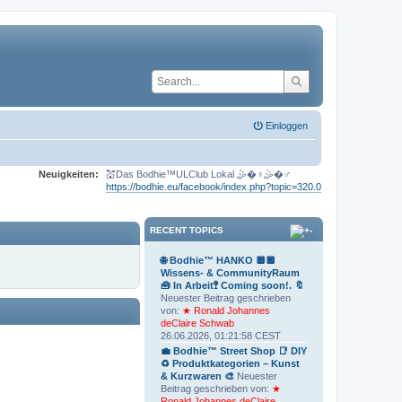
Einloggen
Neuigkeiten:
💒Das Bodhie™ULClub Lokal 🤹�♀️🤹�♂️
https://bodhie.eu/facebook/index.php?topic=320.0
RECENT TOPICS
🌐 Bodhie™ HANKO 🔲🔲
Wissens- & CommunityRaum
🧰 In Arbeit🚏 Coming soon!. 🔖
Neuester Beitrag geschrieben
von:
★ Ronald Johannes
deClaire Schwab
26.06.2026, 01:21:58 CEST
💼 Bodhie™ Street Shop 📑 DIY
♻ Produktkategorien – Kunst
& Kurzwaren 🎨
Neuester
Beitrag geschrieben von:
★
Ronald Johannes deClaire