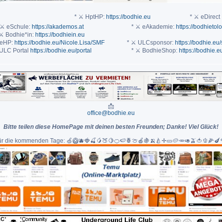
* ⚔ HptHP:
https://bodhie.eu
* ⚔ eDirect 
 ⚔ eSchule:
https://akademos.at
* ⚔ eAkademie:
https://bodhietol
⚔ Bodhie*in:
https://bodhiein.eu
teHP:
https://bodhie.eu/Nicole.Lisa/SMF
* ⚔ ULCsponsor:
https://bodhie.eu
ULC Portal
https://bodhie.eu/portal
* ⚔ BodhieShop:
https://bodhie.
📩
office@bodhie.eu
Bitte teilen diese HomePage mit deinen besten Freunden; Danke! Viel Glück!
für die kommenden Tage: 🍏🥝🫐🍓🍒🥭🍑🍋🍊🍉🍍🍈🍎🍇🍌🍐✛🥒🥔🥕🥑🫒🍅🫑🌽🍆