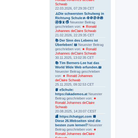
Schwab
22.03.2026, 07:29:39 CET
⚠️Die schwersten Schulweg in
Richtung Schule🚸-⛔️🚫🚷🚯🚳
🚱🔞📵🚭
Neuester Beitrag
geschrieben von:
★ Ronald
Johannes deClaire Schwab
21.02.2026, 22:29:35 CET
📚 Der Sinn des Lebens ist
Überleben! 📖
Neuester Beitrag
geschrieben von:
★ Ronald
Johannes deClaire Schwab
30.11.2025, 13:02:35 CET
📚 Tim Berners-Lee hat das
World Wide Web erfunden.📖
Neuester Beitrag geschrieben
von:
★ Ronald Johannes
deClaire Schwab
25.11.2025, 09:32:53 CET
📙 eSchule:
https://akademos.at
Neuester
Beitrag geschrieben von:
★
Ronald Johannes deClaire
Schwab
20.08.2025, 14:20:07 CEST
🏬 https://chatgpt.com 🔲
Diese 26.Webseiten sind die
besten zum lernen⁉️
Neuester
Beitrag geschrieben von:
★
Ronald Johannes deClaire