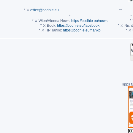
* ⚔
office@bodhie.eu
†*
*
*
* ⚔ Wien/Vienna News:
https://bodhie.eu/news
* 
* ⚔ Book:
https://bodhie.eu/facebook
* ⚔ Nich
* ⚔ HPHanko:
https://bodhie.eu/hanko
* ⚔ 
Tipps 