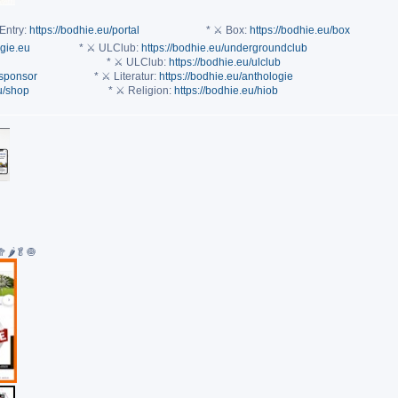
Entry:
https://bodhie.eu/portal
* ⚔ Box:
https://bodhie.eu/box
ogie.eu
* ⚔ ULClub:
https://bodhie.eu/undergroundclub
* ⚔ ULClub:
https://bodhie.eu/ulclub
/sponsor
* ⚔ Literatur:
https://bodhie.eu/anthologie
eu/shop
* ⚔ Religion:
https://bodhie.eu/hiob
🌶🥬🧅