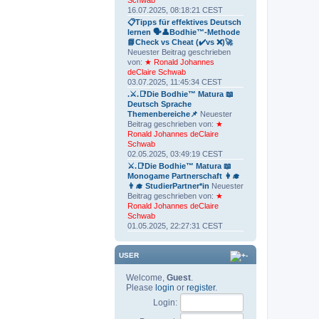
Schwab
16.07.2025, 08:18:21 CEST
📋Tipps für effektives Deutsch
lernen 🗣👤Bodhie™-Methode
📘Check vs Cheat (✔️vs ❌)🚀
Neuester Beitrag geschrieben
von:
★ Ronald Johannes
deClaire Schwab
03.07.2025, 11:45:34 CEST
.⚔.📑Die Bodhie™ Matura 📖
Deutsch Sprache
Themenbereiche📌
Neuester
Beitrag geschrieben von:
★
Ronald Johannes deClaire
Schwab
02.05.2025, 03:49:19 CEST
⚔.📑Die Bodhie™ Matura 📖
Monogame Partnerschaft 👩‍🎓
👨‍🎓 StudierPartner*in
Neuester
Beitrag geschrieben von:
★
Ronald Johannes deClaire
Schwab
01.05.2025, 22:27:31 CEST
USER
Welcome,
Guest
.
Please
login
or
register
.
Login: