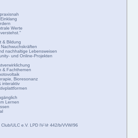
, praxisnah
 Einklang
ördern
ntrale Werte
verstehst."
t & Bildung
n Nachwuchskräften
 und nachhaltige Lebensweisen
nity- und Online-Projekten
stverwirklichung
en & Fachthemen
otovoltaik
erapie, Bioresonanz
 interaktiv
ativplattformen
ugänglich
em Lernen
issen
al
 Club/ULC e.V. LPD IV-Vr 442/b/VVW/96