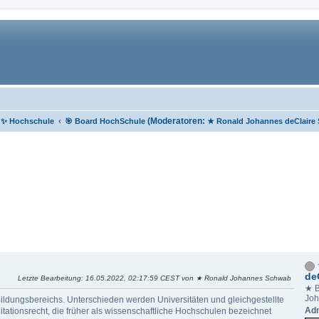
‹
(Moderatoren:
e ✨ Hochschule
🎯 Board HochSchule
★ Ronald Johannes deClaire
de
Letzte Bearbeitung
: 16.05.2022, 02:17:59 CEST von ★ Ronald Johannes Schwab
★ B
Joh
 Bildungsbereichs. Unterschieden werden Universitäten und gleichgestellte
Adm
ationsrecht, die früher als wissenschaftliche Hochschulen bezeichnet