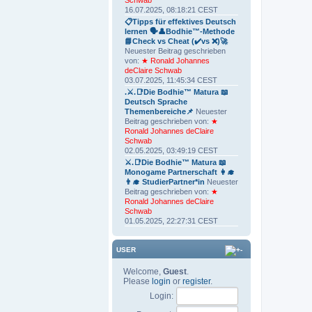
Schwab
16.07.2025, 08:18:21 CEST
📋Tipps für effektives Deutsch
lernen 🗣👤Bodhie™-Methode
📘Check vs Cheat (✔️vs ❌)🚀
Neuester Beitrag geschrieben
von:
★ Ronald Johannes
deClaire Schwab
03.07.2025, 11:45:34 CEST
.⚔.📑Die Bodhie™ Matura 📖
Deutsch Sprache
Themenbereiche📌
Neuester
Beitrag geschrieben von:
★
Ronald Johannes deClaire
Schwab
02.05.2025, 03:49:19 CEST
⚔.📑Die Bodhie™ Matura 📖
Monogame Partnerschaft 👩‍🎓
👨‍🎓 StudierPartner*in
Neuester
Beitrag geschrieben von:
★
Ronald Johannes deClaire
Schwab
01.05.2025, 22:27:31 CEST
USER
Welcome,
Guest
.
Please
login
or
register
.
Login: