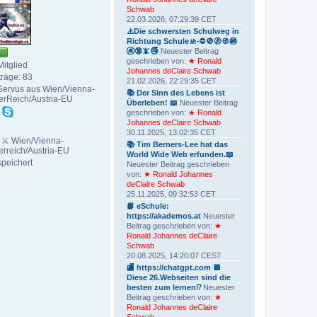
Schwab
22.03.2026, 07:29:39 CET
⚠️Die schwersten Schulweg in
Richtung Schule🚸-⛔️🚫🚷🚯🚳
🚱🔞📵🚭
Neuester Beitrag
geschrieben von:
★ Ronald
Mitglied
Johannes deClaire Schwab
träge: 83
21.02.2026, 22:29:35 CET
Servus aus Wien/Vienna-
📚 Der Sinn des Lebens ist
erReich/Austria-EU
Überleben! 📖
Neuester Beitrag
geschrieben von:
★ Ronald
Johannes deClaire Schwab
30.11.2025, 13:02:35 CET
: ⚔ Wien/Vienna-
📚 Tim Berners-Lee hat das
erreich/Austria-EU
World Wide Web erfunden.📖
peichert
Neuester Beitrag geschrieben
von:
★ Ronald Johannes
deClaire Schwab
25.11.2025, 09:32:53 CET
📙 eSchule:
https://akademos.at
Neuester
Beitrag geschrieben von:
★
Ronald Johannes deClaire
Schwab
20.08.2025, 14:20:07 CEST
🏬 https://chatgpt.com 🔲
Diese 26.Webseiten sind die
besten zum lernen⁉️
Neuester
Beitrag geschrieben von:
★
Ronald Johannes deClaire