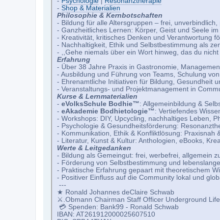
-
Psychologie
|
Resonanztherapie
-
Shop & Materialien
Philosophie & Kernbotschaften
- Bildung für alle Altersgruppen – frei, unverbindlich
- Ganzheitliches Lernen: Körper, Geist und Seele im
- Kreativität, kritisches Denken und Verantwortung f
- Nachhaltigkeit, Ethik und Selbstbestimmung als ze
- ,,Gehe niemals über ein Wort hinweg, das du nicht 
Erfahrung
- Über 38 Jahre Praxis in Gastronomie, Managemen
- Ausbildung und Führung von Teams, Schulung vo
- Ehrenamtliche Initiativen für Bildung, Gesundheit
- Veranstaltungs- und Projektmanagement in Commu
Kurse & Lernmaterialien
-
eVolksSchule Bodhie™
: Allgemeinbildung & Selb
-
eAkademie Bodhietologie™
: Vertiefendes Wiss
- Workshops: DIY, Upcycling, nachhaltiges Leben, Ph
- Psychologie & Gesundheitsförderung: Resonanzth
- Kommunikation, Ethik & Konfliktlösung: Praxisnah &
- Literatur, Kunst & Kultur: Anthologien, eBooks, Kre
Werte & Leitgedanken
- Bildung als Gemeingut: frei, werbefrei, allgemein z
- Förderung von Selbstbestimmung und lebenslang
- Praktische Erfahrung gepaart mit theoretischem W
- Positiver Einfluss auf die Community lokal und glob
---
★ Ronald Johannes deClaire Schwab
⚔.Obmann Chairman Staff Officer Underground Life
💳 Spenden: Bank99 - Ronald Schwab
IBAN: AT261912000025607510