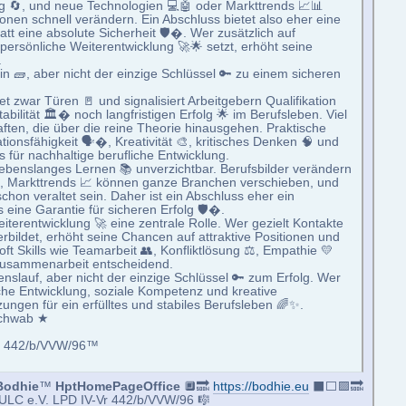
ig 🔄, und neue Technologien 💻🤖 oder Markttrends 📈📊
nen schnell verändern. Ein Abschluss bietet also eher eine
t eine absolute Sicherheit 🛡�. Wer zusätzlich auf
persönliche Weiterentwicklung 🚀🌟 setzt, erhöht seine
.
in 🧱, aber nicht der einzige Schlüssel 🔑 zu einem sicheren
et zwar Türen 🚪 und signalisiert Arbeitgebern Qualifikation
ilität 🏛� noch langfristigen Erfolg 🌟 im Berufsleben. Viel
ften, die über die reine Theorie hinausgehen. Praktische
onsfähigkeit 🗣�, Kreativität 🎨, kritisches Denken 🧠 und
für nachhaltige berufliche Entwicklung.
d lebenslanges Lernen 📚 unverzichtbar. Berufsbilder verändern
en, Markttrends 📈 können ganze Branchen verschieben, und
chon veraltet sein. Daher ist ein Abschluss eher ein
ine Garantie für sicheren Erfolg 🛡�.
iterentwicklung 🚀 eine zentrale Rolle. Wer gezielt Kontakte
terbildet, erhöht seine Chancen auf attraktive Positionen und
oft Skills wie Teamarbeit 👥, Konfliktlösung ⚖️, Empathie 💛
Zusammenarbeit entscheidend.
enslauf, aber nicht der einzige Schlüssel 🔑 zum Erfolg. Wer
che Entwicklung, soziale Kompetenz und kreative
ungen für ein erfülltes und stabiles Berufsleben 🌈✨.
Schwab ★
-Vr 442/b/VVW/96™
Bodhie
™
HptHomePageOffice
🔲🔜
https://bodhie.eu
⬛️⬜️🟪🔜
LC e.V. LPD IV-Vr 442/b/VVW/96 🎼