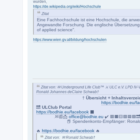
wurden,
https://de.wikipedia.org/wiki/Hochschule
Zitat
Eine Fachhochschule ist eine Hochschule, die anwe
Angewandte Forschung. Die englische Übersetzung m
of applied science".
https://www.wien.gv.at/bildung/hochschulen
Zitat von: ✉ Underground Life Club™ ⚔ ULC e.V. LPD IV
Ronald Johannes deClaire Schwab†
†
Übersicht + Inhaltsverz
https://bodhie.eu/
🔜
ULClub Portal
https://bodhie.eu/facebook
⬛️
.✉📰📩
office@bodhie.eu
✔️ 🟥🟧🟨🟩🟦🟪
📕 Spendenkonto-Empfänger: Ronal
🔥
https://bodhie.eu/facebook
🔥
Zitat von: ✉ Ronald Schwab†