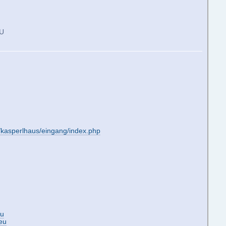
EU
u/kasperlhaus/eingang/index.php
eu
.eu