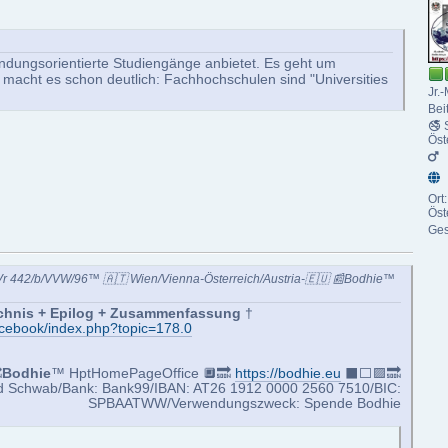
ndungsorientierte Studiengänge anbietet. Es geht um
acht es schon deutlich: Fachhochschulen sind "Universities
Jr.-
Bei
🚭 
Öst
Ort
Öst
Ges
-Vr 442/b/VVW/96™ 🇦🇹 Wien/Vienna-Österreich/Austria-🇪🇺 📰Bodhie™
eichnis + Epilog + Zusammenfassung
†
facebook/index.php?topic=178.0

Bodhie
™ HptHomePageOffice 🔲🔜
https://bodhie.eu
⬛️⬜️🟪🔜
d Schwab/Bank: Bank99/IBAN: AT26 1912 0000 2560 7510/BIC:
SPBAATWW/Verwendungszweck: Spende Bodhie