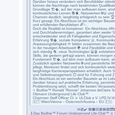
Darüber hinaus verändern sich Berufsbilder ständ
können die Nachfrage nach bestimmten Qualifikatio
Grundlage 🏗�, auf der man aufbauen kann, anstat
kontinuierliches Lernen 📚🧠, Netzwerken 🌐🤝 und 
Chancen deutlich, langfristig erfolgreich zu sein 🏆
Kurz gesagt: Ein Abschluss ist ein wichtiger Bauste
und erfüllenden Berufsleben 🌈✨.
Doch die Realität ist komplexer: Ein Abschluss öffn
und Durchhaltevermögen, garantiert aber weder Stab
entscheidender sind oft Fähigkeiten und Eigenscha
Erfahrung 🛠�, soziale Kompetenz 🤝, Kommunikati
Anpassungsfähigkeit 🌱 bilden zusammen die Basis 
In der heutigen Arbeitswelt 🌍 sind Flexibilität un
sich ständig 🔄, neue Technologien 💻🤖 entsteh
Skills, die gestern gefragt waren, können morgen s
Fundament 🏗�, auf dem man aufbauen kann, als e
Zusätzlich spielen Netzwerke 🌐 und persönliche We
pflegt, Mentoren findet und sich kontinuierlich wei
langfristige Karriereperspektiven erheblich. Auch S
und Selbstmanagement ⏱️ sind für Führung und 
Ein Abschluss ist ein wertvoller Baustein 🧱 im Leb
darüber hinaus auf praktische Erfahrung, persönli
Problemlösung setzt, schafft die besten Voraussetz
⭐️ Bodhie™ Ronald "Ronnie" Johannes deClaire 
Obmann Underground Life Club™
Chairman Staff Officer Ct ⚔ ULClub e.V. LPD IV
🇦🇹 Wien/Vienna – Österreich/Austria – EU 🇪🇺
.✉📰✔️ 🟥🟧🟨🟩🟦🟪🔜
🎸Das Bodhie™ Forum Underground Life Club™ ⚔ U