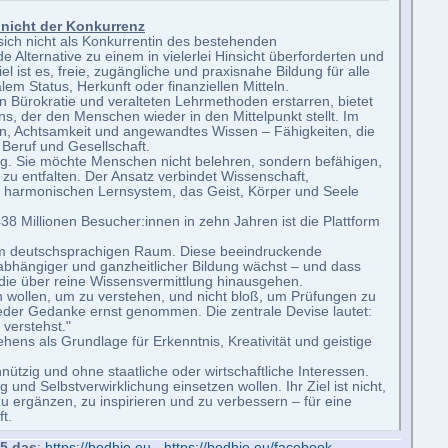
 nicht der Konkurrenz
sich nicht als Konkurrentin des bestehenden
 Alternative zu einem in vielerlei Hinsicht überforderten und
el ist es, freie, zugängliche und praxisnahe Bildung für alle
m Status, Herkunft oder finanziellen Mitteln.
in Bürokratie und veralteten Lehrmethoden erstarren, bietet
 der den Menschen wieder in den Mittelpunkt stellt. Im
n, Achtsamkeit und angewandtes Wissen – Fähigkeiten, die
Beruf und Gesellschaft.
ng. Sie möchte Menschen nicht belehren, sondern befähigen,
zu entfalten. Der Ansatz verbindet Wissenschaft,
m harmonischen Lernsystem, das Geist, Körper und Seele
38 Millionen Besucher:innen in zehn Jahren ist die Plattform
n im deutschsprachigen Raum. Diese beeindruckende
nabhängiger und ganzheitlicher Bildung wächst – und dass
ie über reine Wissensvermittlung hinausgehen.
nen wollen, um zu verstehen, und nicht bloß, um Prüfungen zu
 jeder Gedanke ernst genommen. Die zentrale Devise lautet:
 verstehst."
hens als Grundlage für Erkenntnis, Kreativität und geistige
ützig und ohne staatliche oder wirtschaftliche Interessen.
ng und Selbstverwirklichung einsetzen wollen. Ihr Ziel ist nicht,
ergänzen, zu inspirieren und zu verbessern – für eine
t.
25 das
:
https://bodhie.eu
-
https://bodhie.eu/facebook