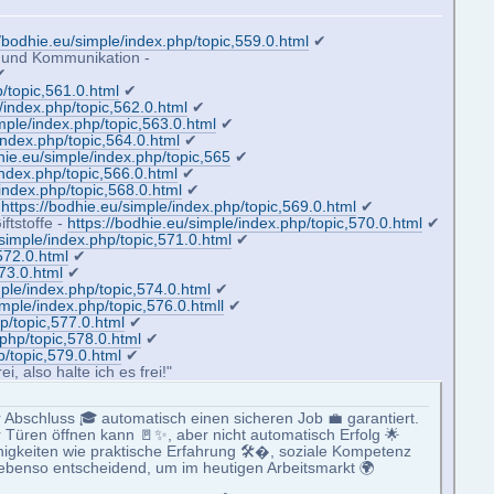
//bodhie.eu/simple/index.php/topic,559.0.html
✔
ät und Kommunikation -
✔
p/topic,561.0.html
✔
/index.php/topic,562.0.html
✔
imple/index.php/topic,563.0.html
✔
index.php/topic,564.0.html
✔
hie.eu/simple/index.php/topic,565
✔
index.php/topic,566.0.html
✔
/index.php/topic,568.0.html
✔
*
https://bodhie.eu/simple/index.php/topic,569.0.html
✔
ftstoffe -
https://bodhie.eu/simple/index.php/topic,570.0.html
✔
/simple/index.php/topic,571.0.html
✔
572.0.html
✔
573.0.html
✔
mple/index.php/topic,574.0.html
✔
imple/index.php/topic,576.0.htmll
✔
p/topic,577.0.html
✔
.php/topic,578.0.html
✔
p/topic,579.0.html
✔
, also halte ich es frei!"
r Abschluss 🎓 automatisch einen sicheren Job 💼 garantiert.
 Türen öffnen kann 🚪✨, aber nicht automatisch Erfolg 🌟
Fähigkeiten wie praktische Erfahrung 🛠�, soziale Kompetenz
d ebenso entscheidend, um im heutigen Arbeitsmarkt 🌍