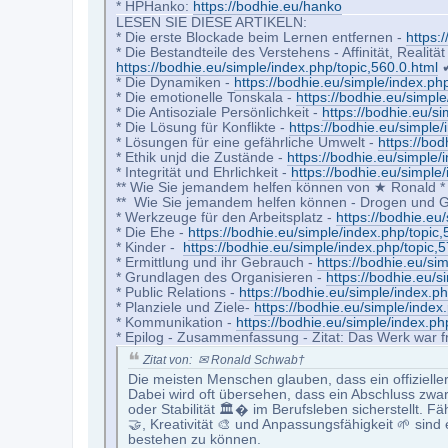
* HPHanko:
https://bodhie.eu/hanko
LESEN SIE DIESE ARTIKELN:
* Die erste Blockade beim Lernen entfernen -
https:
* Die Bestandteile des Verstehens - Affinität, Realit
https://bodhie.eu/simple/index.php/topic,560.0.html
* Die Dynamiken -
https://bodhie.eu/simple/index.ph
* Die emotionelle Tonskala -
https://bodhie.eu/simple
* Die Antisoziale Persönlichkeit -
https://bodhie.eu/s
* Die Lösung für Konflikte -
https://bodhie.eu/simple/
* Lösungen für eine gefährliche Umwelt -
https://bod
* Ethik unjd die Zustände -
https://bodhie.eu/simple/
* Integrität und Ehrlichkeit -
https://bodhie.eu/simple
** Wie Sie jemandem helfen können von ★ Ronald 
** Wie Sie jemandem helfen können - Drogen und Gi
* Werkzeuge für den Arbeitsplatz -
https://bodhie.eu
* Die Ehe -
https://bodhie.eu/simple/index.php/topic,
* Kinder -
https://bodhie.eu/simple/index.php/topic,
* Ermittlung und ihr Gebrauch -
https://bodhie.eu/si
* Grundlagen des Organisieren -
https://bodhie.eu/s
* Public Relations -
https://bodhie.eu/simple/index.ph
* Planziele und Ziele-
https://bodhie.eu/simple/index
* Kommunikation -
https://bodhie.eu/simple/index.ph
* Epilog - Zusammenfassung - Zitat: Das Werk war frei
Zitat von: ✉ Ronald Schwab†
Die meisten Menschen glauben, dass ein offizielle
Dabei wird oft übersehen, dass ein Abschluss zwar
oder Stabilität 🏛� im Berufsleben sicherstellt. 
🤝, Kreativität 🎨 und Anpassungsfähigkeit 🌱 sin
bestehen zu können.