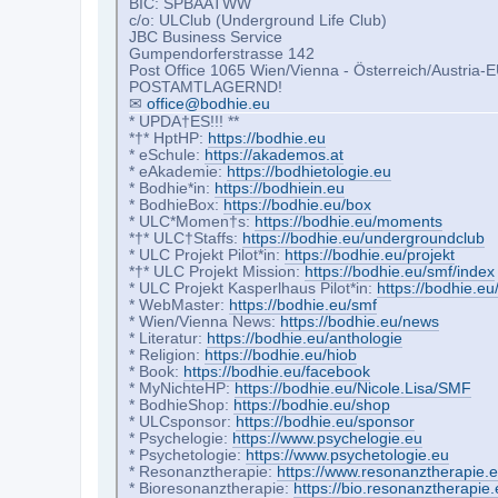
BIC: SPBAATWW
c/o: ULClub (Underground Life Club)
JBC Business Service
Gumpendorferstrasse 142
Post Office 1065 Wien/Vienna - Österreich/Austria-
POSTAMTLAGERND!
✉
office@bodhie.eu
* UPDA†ES!!! **
*†* HptHP:
https://bodhie.eu
* eSchule:
https://akademos.at
* eAkademie:
https://bodhietologie.eu
* Bodhie*in:
https://bodhiein.eu
* BodhieBox:
https://bodhie.eu/box
* ULC*Momen†s:
https://bodhie.eu/moments
*†* ULC†Staffs:
https://bodhie.eu/undergroundclub
* ULC Projekt Pilot*in:
https://bodhie.eu/projekt
*†* ULC Projekt Mission:
https://bodhie.eu/smf/index
* ULC Projekt Kasperlhaus Pilot*in:
https://bodhie.e
* WebMaster:
https://bodhie.eu/smf
* Wien/Vienna News:
https://bodhie.eu/news
* Literatur:
https://bodhie.eu/anthologie
* Religion:
https://bodhie.eu/hiob
* Book:
https://bodhie.eu/facebook
* MyNichteHP:
https://bodhie.eu/Nicole.Lisa/SMF
* BodhieShop:
https://bodhie.eu/shop
* ULCsponsor:
https://bodhie.eu/sponsor
* Psychelogie:
https://www.psychelogie.eu
* Psychetologie:
https://www.psychetologie.eu
* Resonanztherapie:
https://www.resonanztherapie.
* Bioresonanztherapie:
https://bio.resonanztherapie