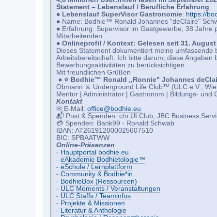
Statement – Lebenslauf / Berufliche Erfahrung
●
Lebenslauf SuperVisor Gastronomie
:
https://bo
● Name: Bodhie™ Ronald Johannes "deClaire" Sch
● Erfahrung: Supervisor im Gastgewerbe, 38 Jahre 
Mitarbeitenden
●
Onlineprofil / Kontext: Gelesen seit 31. August 
Dieses Statement dokumentiert meine umfassende 
Arbeitsbereitschaft. Ich bitte darum, diese Angaben
Bewerbungsaktivitäten zu berücksichtigen.
Mit freundlichen Grüßen
●
⭐️ Bodhie™ Ronald ,,Ronnie" Johannes deCla
Obmann ⚔ Underground Life Club™ (ULC e.V., Wie
Mentor | Administrator | Gastronom | Bildungs- und
Kontakt
✉ E-Mail:
office@bodhie.eu
📬 Post & Spenden: c/o ULClub, JBC Business Servi
💳 Spenden: Bank99 - Ronald Schwab
IBAN: AT261912000025607510
BIC: SPBAATWW
Online-Präsenzen
-
Hauptportal bodhie.eu
-
eAkademie Bodhietologie™
-
eSchule / Lernplattform
-
Community & Bodhie*in
-
BodhieBox (Ressourcen)
-
ULC Moments / Veranstaltungen
-
ULC Staffs / Teaminfos
-
Projekte & Missionen
-
Literatur & Anthologie