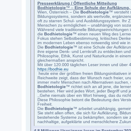
Presseerklärung / Öffentliche Mitteilung
Bodhietologie
™ –
Eine Schule der Aufklärung,
Wien, Österreich – Die
Bodhietologie
™ versteht 
Bildungssystems, sondern als wertvolle, ergänzende
oft zu starren Schul- und Ausbildungssystem. Ihr Zi
Menschen zu ermöglichen – unabhängig von soziale
Während viele traditionelle Bildungseinrichtungen 
die
Bodhietologie
™ einen neuen Weg des Lernens,
Fokus stehen Selbstbestimmung, kritisches Denke
im modernen Leben ebenso notwendig sind wie in 
Die
Bodhietologie
™ ist eine Schule der Aufkläru
ihre eigene Denk- und Lernkraft zu entdecken und 
Philosophie, Ethik, Kunst und Naturkunde in eine
gleichermaßen anspricht.
Mit über 120.000 täglichen Leser:innen und über 4
https://bodhie.eu
heute eine der größten freien Bildungsinitiative
Reichweite zeigt, dass der Wunsch nach freier, u
immer mehr Menschen nach Alternativen suchen, d
Bodhietologie
™ richtet sich an all jene, die ler
bestehen. Hier wird jedes Wort, jeder Begriff und
,,Gehe niemals über ein Wort hinweg, das du nicht
Diese Philosophie betont die Bedeutung des Verste
Freiheit.
Die
Bodhietologie
™ arbeitet unabhängig, gemeinn
Sie steht allen offen, die sich für Aufklärung, Bildu
bestehende Systeme zu bekämpfen, sondern sie zu 
nachhaltige, aufgeklärte und menschlichere Zukunf
4,8 Millionen User:innen lasen im September 20