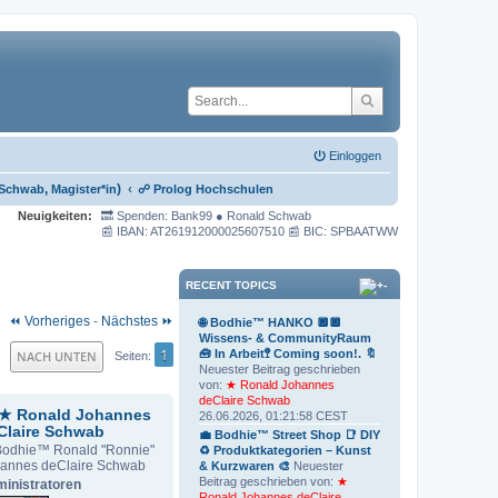
Einloggen
,
)
‹
 Schwab
Magister*in
☍ Prolog Hochschulen
Neuigkeiten:
🔜 Spenden: Bank99 ● Ronald Schwab
📰 IBAN: AT261912000025607510 📰 BIC: SPBAATWW
RECENT TOPICS
⏪ Vorheriges
-
Nächstes ⏩
🌐 Bodhie™ HANKO 🔲🔲
Wissens- & CommunityRaum
1
🧰 In Arbeit🚏 Coming soon!. 🔖
NACH UNTEN
Seiten
Neuester Beitrag geschrieben
von:
★ Ronald Johannes
deClaire Schwab
★ Ronald Johannes
26.06.2026, 01:21:58 CEST
Claire Schwab
💼 Bodhie™ Street Shop 📑 DIY
odhie™ Ronald "Ronnie"
♻ Produktkategorien – Kunst
annes deClaire Schwab
& Kurzwaren 🎨
Neuester
Beitrag geschrieben von:
★
inistratoren
Ronald Johannes deClaire