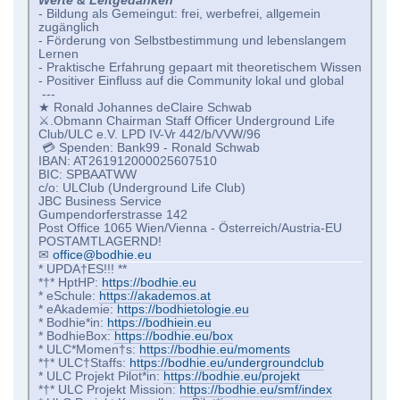
Werte & Leitgedanken
- Bildung als Gemeingut: frei, werbefrei, allgemein
zugänglich
- Förderung von Selbstbestimmung und lebenslangem
Lernen
- Praktische Erfahrung gepaart mit theoretischem Wissen
- Positiver Einfluss auf die Community lokal und global
---
★ Ronald Johannes deClaire Schwab
⚔.Obmann Chairman Staff Officer Underground Life
Club/ULC e.V. LPD IV-Vr 442/b/VVW/96
💳 Spenden: Bank99 - Ronald Schwab
IBAN: AT261912000025607510
BIC: SPBAATWW
c/o: ULClub (Underground Life Club)
JBC Business Service
Gumpendorferstrasse 142
Post Office 1065 Wien/Vienna - Österreich/Austria-EU
POSTAMTLAGERND!
✉
office@bodhie.eu
* UPDA†ES!!! **
*†* HptHP:
https://bodhie.eu
* eSchule:
https://akademos.at
* eAkademie:
https://bodhietologie.eu
* Bodhie*in:
https://bodhiein.eu
* BodhieBox:
https://bodhie.eu/box
* ULC*Momen†s:
https://bodhie.eu/moments
*†* ULC†Staffs:
https://bodhie.eu/undergroundclub
* ULC Projekt Pilot*in:
https://bodhie.eu/projekt
*†* ULC Projekt Mission:
https://bodhie.eu/smf/index