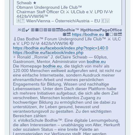
Schwab ★
Obmann Underground Life Club™
Chairman Staff Officer Ct ⚔ ULClub e.V. LPD IV-Vr
442/b/VVW/96™
🇦🇹 Wien/Vienna – Österreich/Austria – EU 🇪🇺
.✉📰✔️ 🟥🟧🟨🟩🟦🟪🔜
Bodhie
™
HptHomePageOffice
🔲🔜
https://bodhie.eu
⬛️⬜️🟪🔜
🎸Das Bodhie™ Forum Underground Life Club™ ⚔ ULC
e.V. LPD IV-Vr 442/b/VVW/96 🎼
https://bodhie.eu/facebook/index.php?topic=140.0
https://bodhie.eu/facebook/index.php
⭐️ Ronald ,,Ronnie" J. deClaire Schwab — 60plus,
Gastronom, Mentor, Administrator von
bodhie.eu
Die Homepage
bodhie.eu
, die täglich von mehr als
120.000 Menschen weltweit aufgerufen wird, ist nicht nur
eine einfache Internetseite, sondern Ausdruck meiner
ehrenamtlichen Arbeit und meines persönlichen
Engagements für Bildung, Wissen und nachhaltige
Lebensweisen. Unter dem Dach dieser Plattform habe
ich mehrere Initiativen aufgebaut, die sich alle dem Ziel
verschreiben, Menschen kostenlos Zugang zu
hochwertiger Bildung zu ermöglichen und sie dabei zu
unterstützen, ihr Leben gesund, bewusst und
verantwortungsvoll zu gestalten. Zu den wichtigsten
Bereichen zählen:
⚔ eVolksSchule Bodhie™: Eine digitale Lernumgebung,
die allen Interessierten – unabhängig von Alter, Herkunft
oder sozialem Status – eine breite Palette an
Lernmaterialien zur Verfügung stellt. Hier werden