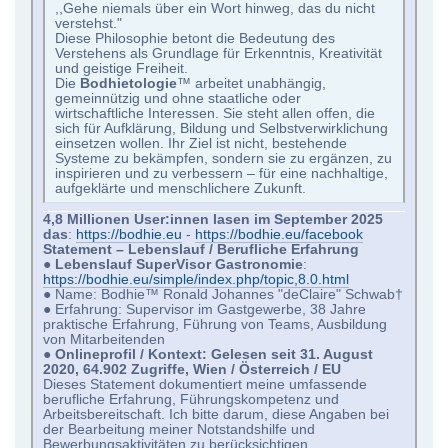
,,Gehe niemals über ein Wort hinweg, das du nicht
verstehst."
Diese Philosophie betont die Bedeutung des
Verstehens als Grundlage für Erkenntnis, Kreativität
und geistige Freiheit.
Die
Bodhietologie
™ arbeitet unabhängig,
gemeinnützig und ohne staatliche oder
wirtschaftliche Interessen. Sie steht allen offen, die
sich für Aufklärung, Bildung und Selbstverwirklichung
einsetzen wollen. Ihr Ziel ist nicht, bestehende
Systeme zu bekämpfen, sondern sie zu ergänzen, zu
inspirieren und zu verbessern – für eine nachhaltige,
aufgeklärte und menschlichere Zukunft.
4,8 Millionen User:innen lasen im September 2025
das
:
https://bodhie.eu
-
https://bodhie.eu/facebook
Statement – Lebenslauf / Berufliche Erfahrung
●
Lebenslauf SuperVisor Gastronomie
:
https://bodhie.eu/simple/index.php/topic,8.0.html
● Name: Bodhie™ Ronald Johannes "deClaire" Schwab†
● Erfahrung: Supervisor im Gastgewerbe, 38 Jahre
praktische Erfahrung, Führung von Teams, Ausbildung
von Mitarbeitenden
●
Onlineprofil / Kontext: Gelesen seit 31. August
2020, 64.902 Zugriffe, Wien / Österreich / EU
Dieses Statement dokumentiert meine umfassende
berufliche Erfahrung, Führungskompetenz und
Arbeitsbereitschaft. Ich bitte darum, diese Angaben bei
der Bearbeitung meiner Notstandshilfe und
Bewerbungsaktivitäten zu berücksichtigen.