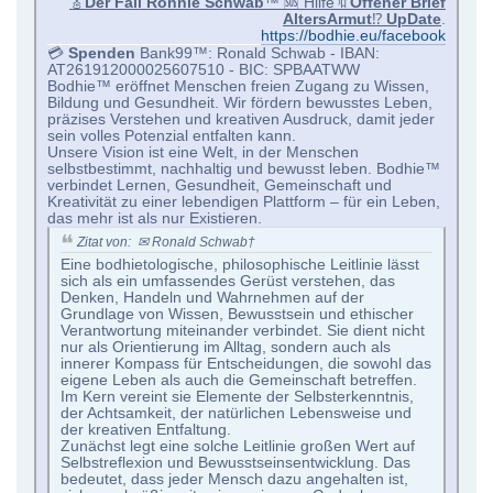
🎸
Der Fall Ronnie Schwab
™ 🆘 Hilfe🔖
Offener Brief
AltersArmut
⁉️
UpDate
.
https://bodhie.eu/facebook
💳
Spenden
Bank99™: Ronald Schwab - IBAN:
AT261912000025607510 - BIC: SPBAATWW
Bodhie™ eröffnet Menschen freien Zugang zu Wissen,
Bildung und Gesundheit. Wir fördern bewusstes Leben,
präzises Verstehen und kreativen Ausdruck, damit jeder
sein volles Potenzial entfalten kann.
Unsere Vision ist eine Welt, in der Menschen
selbstbestimmt, nachhaltig und bewusst leben. Bodhie™
verbindet Lernen, Gesundheit, Gemeinschaft und
Kreativität zu einer lebendigen Plattform – für ein Leben,
das mehr ist als nur Existieren.
Zitat von: ✉ Ronald Schwab†
Eine bodhietologische, philosophische Leitlinie lässt
sich als ein umfassendes Gerüst verstehen, das
Denken, Handeln und Wahrnehmen auf der
Grundlage von Wissen, Bewusstsein und ethischer
Verantwortung miteinander verbindet. Sie dient nicht
nur als Orientierung im Alltag, sondern auch als
innerer Kompass für Entscheidungen, die sowohl das
eigene Leben als auch die Gemeinschaft betreffen.
Im Kern vereint sie Elemente der Selbsterkenntnis,
der Achtsamkeit, der natürlichen Lebensweise und
der kreativen Entfaltung.
Zunächst legt eine solche Leitlinie großen Wert auf
Selbstreflexion und Bewusstseinsentwicklung. Das
bedeutet, dass jeder Mensch dazu angehalten ist,