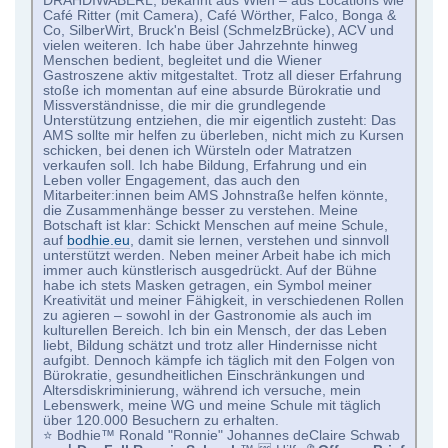
DRAHDIWABERL, bekannt aus Wien – aus Locations wie
Café Ritter (mit Camera), Café Wörther, Falco, Bonga &
Co, SilberWirt, Bruck'n Beisl (SchmelzBrücke), ACV und
vielen weiteren. Ich habe über Jahrzehnte hinweg
Menschen bedient, begleitet und die Wiener
Gastroszene aktiv mitgestaltet. Trotz all dieser Erfahrung
stoße ich momentan auf eine absurde Bürokratie und
Missverständnisse, die mir die grundlegende
Unterstützung entziehen, die mir eigentlich zusteht: Das
AMS sollte mir helfen zu überleben, nicht mich zu Kursen
schicken, bei denen ich Würsteln oder Matratzen
verkaufen soll. Ich habe Bildung, Erfahrung und ein
Leben voller Engagement, das auch den
Mitarbeiter:innen beim AMS Johnstraße helfen könnte,
die Zusammenhänge besser zu verstehen. Meine
Botschaft ist klar: Schickt Menschen auf meine Schule,
auf
bodhie.eu
, damit sie lernen, verstehen und sinnvoll
unterstützt werden. Neben meiner Arbeit habe ich mich
immer auch künstlerisch ausgedrückt. Auf der Bühne
habe ich stets Masken getragen, ein Symbol meiner
Kreativität und meiner Fähigkeit, in verschiedenen Rollen
zu agieren – sowohl in der Gastronomie als auch im
kulturellen Bereich. Ich bin ein Mensch, der das Leben
liebt, Bildung schätzt und trotz aller Hindernisse nicht
aufgibt. Dennoch kämpfe ich täglich mit den Folgen von
Bürokratie, gesundheitlichen Einschränkungen und
Altersdiskriminierung, während ich versuche, mein
Lebenswerk, meine WG und meine Schule mit täglich
über 120.000 Besuchern zu erhalten.
⭐️ Bodhie™ Ronald "Ronnie" Johannes deClaire Schwab