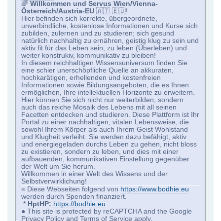
🌈
Willkommen und Servus Wien/Vienna-
Österreich/Austria-EU
🇦🇹 🇪🇺!
Hier befinden sich korrekte, übergeordnete,
unverbindliche, kostenlose Informationen und Kurse sich
zubilden, zulernen und zu studieren; sich gesund
natürlich nachhaltig zu ernähren, geistig klug zu sein und
aktiv fit für das Leben sein, zu leben (Überleben) und
weiter konstrukiv, kommunikativ zu bleiben!
In diesem reichhaltigen Wissensuniversum finden Sie
eine schier unerschöpfliche Quelle an akkuraten,
hochkarätigen, erhellenden und kostenfreien
Informationen sowie Bildungsangeboten, die es Ihnen
ermöglichen, Ihre intellektuellen Horizonte zu erweitern.
Hier können Sie sich nicht nur weiterbilden, sondern
auch das reiche Mosaik des Lebens mit all seinen
Facetten entdecken und studieren. Diese Plattform ist Ihr
Portal zu einer nachhaltigen, vitalen Lebensweise, die
sowohl Ihrem Körper als auch Ihrem Geist Wohlstand
und Klugheit verleiht. Sie werden dazu befähigt, aktiv
und energiegeladen durchs Leben zu gehen, nicht bloss
zu existieren, sondern zu leben, und dies mit einer
aufbauenden, kommunikativen Einstellung gegenüber
der Welt um Sie herum.
Willkommen in einer Welt des Wissens und der
Selbstverwirklichung!
≡ Diese Webseiten folgend von
https://www.bodhie.eu
werden durch Spenden finanziert.
*
HptHP:
https://bodhie.eu
● This site is protected by reCAPTCHA and the Google
Privacy Policy and Terms of Service apply.