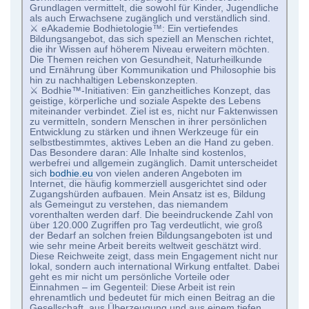
Grundlagen vermittelt, die sowohl für Kinder, Jugendliche
als auch Erwachsene zugänglich und verständlich sind.
⚔ eAkademie Bodhietologie™: Ein vertiefendes
Bildungsangebot, das sich speziell an Menschen richtet,
die ihr Wissen auf höherem Niveau erweitern möchten.
Die Themen reichen von Gesundheit, Naturheilkunde
und Ernährung über Kommunikation und Philosophie bis
hin zu nachhaltigen Lebenskonzepten.
⚔ Bodhie™-Initiativen: Ein ganzheitliches Konzept, das
geistige, körperliche und soziale Aspekte des Lebens
miteinander verbindet. Ziel ist es, nicht nur Faktenwissen
zu vermitteln, sondern Menschen in ihrer persönlichen
Entwicklung zu stärken und ihnen Werkzeuge für ein
selbstbestimmtes, aktives Leben an die Hand zu geben.
Das Besondere daran: Alle Inhalte sind kostenlos,
werbefrei und allgemein zugänglich. Damit unterscheidet
sich
bodhie.eu
von vielen anderen Angeboten im
Internet, die häufig kommerziell ausgerichtet sind oder
Zugangshürden aufbauen. Mein Ansatz ist es, Bildung
als Gemeingut zu verstehen, das niemandem
vorenthalten werden darf. Die beeindruckende Zahl von
über 120.000 Zugriffen pro Tag verdeutlicht, wie groß
der Bedarf an solchen freien Bildungsangeboten ist und
wie sehr meine Arbeit bereits weltweit geschätzt wird.
Diese Reichweite zeigt, dass mein Engagement nicht nur
lokal, sondern auch international Wirkung entfaltet. Dabei
geht es mir nicht um persönliche Vorteile oder
Einnahmen – im Gegenteil: Diese Arbeit ist rein
ehrenamtlich und bedeutet für mich einen Beitrag an die
Gesellschaft, aus Überzeugung und aus einem tiefen