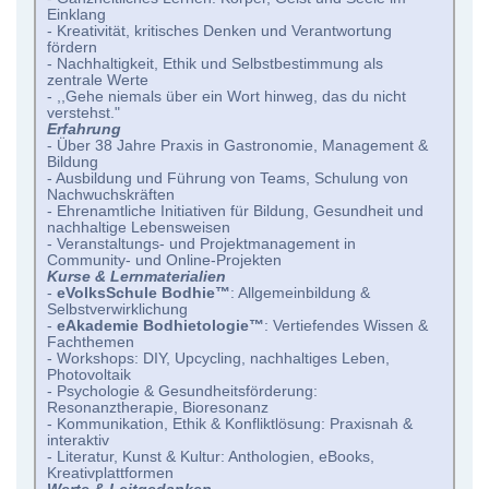
Einklang
- Kreativität, kritisches Denken und Verantwortung
fördern
- Nachhaltigkeit, Ethik und Selbstbestimmung als
zentrale Werte
- ,,Gehe niemals über ein Wort hinweg, das du nicht
verstehst."
Erfahrung
- Über 38 Jahre Praxis in Gastronomie, Management &
Bildung
- Ausbildung und Führung von Teams, Schulung von
Nachwuchskräften
- Ehrenamtliche Initiativen für Bildung, Gesundheit und
nachhaltige Lebensweisen
- Veranstaltungs- und Projektmanagement in
Community- und Online-Projekten
Kurse & Lernmaterialien
-
eVolksSchule Bodhie™
: Allgemeinbildung &
Selbstverwirklichung
-
eAkademie Bodhietologie™
: Vertiefendes Wissen &
Fachthemen
- Workshops: DIY, Upcycling, nachhaltiges Leben,
Photovoltaik
- Psychologie & Gesundheitsförderung:
Resonanztherapie, Bioresonanz
- Kommunikation, Ethik & Konfliktlösung: Praxisnah &
interaktiv
- Literatur, Kunst & Kultur: Anthologien, eBooks,
Kreativplattformen