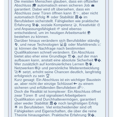
Die meisten Menschen glauben, dass ein offizieller
Abschluss 🎓 automatisch einen sicheren Job 💼
garantiert. Dabei wird oft übersehen, dass ein
Abschluss zwar Türen öffnen kann 🚪✨, aber nicht
automatisch Erfolg 🌟 oder Stabilität 🏛� im
Berufsleben sicherstellt. Fähigkeiten wie praktische
Erfahrung 🛠�, soziale Kompetenz 🤝, Kreativität 🎨
und Anpassungsfähigkeit 🌱 sind ebenso
entscheidend, um im heutigen Arbeitsmarkt 🌍
bestehen zu können.
Darüber hinaus verändern sich Berufsbilder ständig
🔄, und neue Technologien 💻🤖 oder Markttrends 📈
📊 können die Nachfrage nach bestimmten
Qualifikationen schnell verändern. Ein Abschluss
bietet also eher eine Grundlage 🏗�, auf der man
aufbauen kann, anstatt eine absolute Sicherheit 🛡�.
Wer zusätzlich auf kontinuierliches Lernen 📚🧠,
Netzwerken 🌐🤝 und persönliche Weiterentwicklung
🚀🌟 setzt, erhöht seine Chancen deutlich, langfristig
erfolgreich zu sein 🏆.
Kurz gesagt: Ein Abschluss ist ein wichtiger Baustein
🧱, aber nicht der einzige Schlüssel 🔑 zu einem
sicheren und erfüllenden Berufsleben 🌈✨.
Doch die Realität ist komplexer: Ein Abschluss öffnet
zwar Türen 🚪 und signalisiert Arbeitgebern
Qualifikation und Durchhaltevermögen, garantiert
aber weder Stabilität 🏛� noch langfristigen Erfolg
🌟 im Berufsleben. Viel entscheidender sind oft
Fähigkeiten und Eigenschaften, die über die reine
Theorie hinausgehen. Praktische Erfahrung 🛠�,