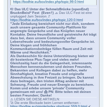
https://bodhie.eu/box/index.php/topic,99.0.html
🎼
Das ULC Unter der SchmelzBrücke (openEnd)
BrucknBeisl* Fest (Even†)
🧢 Das ULC Fest ist eine
unplugged Jam Session.🚩
https://bodhie.eu/box/index.php/topic,120.0.html
"Jede Einladung bereichert nicht nur dich, sondern
auch unsere gesamte Community-Plattform für
angeregte Gespräche und das Knüpfen neuer
Kontakte. Deine freundliche und geistreiche Art trägt
dazu bei, dass unsere Community voller
Lebensfreude und bedeutungsvoller Gespräche ist.
Deine klugen und fröhlichen
Kommunikationsbeiträge füllen Raum und Zeit mit
Wärme und Herzlichkeit."
Als Dankeschön für deine Unterstützung bieten wir
dir kostenlose Plus-Tage und vieles mehr!
Gleichzeitig hast du die Gelegenheit, interessante
Menschen kennenzulernen und deinen Freunden,
Bekannten und Kollegen dabei zu helfen, mehr
Sinnhaftigkeit, kreative Freude und originelle
Abwechslung in ihre Freizeit zu bringen. Du kannst
dazu beitragen, den tristen Alltag anderer mit
Schwung, Freude und neuer Energie zu bereichern.
Komm und erlebe unsere 'private' Community
gemeinsam mit uns! 📩 PN: Bitte teilen mit deinen
besten Freunden; Danke!
⚠️ LESEN SIE DIESE ARTIKELN:
🚀 Die erste Blockade beim Lernen entfernen -
https://bodhie.eu/simple/index.php/topic,559.0.html
✔