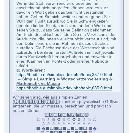
Wenn der Stoff verwirrend wird oder Sie ihn
anscheinend nicht begreifen können wird es kurz
davor ein Wort geben das Sie nicht verstanden
haben. Gehen Sie nicht weiter sondern gehen Sie
VOR den Punkt zurück wo Sie in Schwierigkeiten
gerieten finden Sie das missverstandene Wort und
sehen Sie zu, dass Sie seine Definition bekommen.
Am Ende des eBuches finden Sie ein Verzeichnis der
Ausdrücke, die Ihnen vielleicht nicht vertraut sind, mit
den Definitionen, die im Rahmen dieses eBuches
zutreffen. Die Fachausdrücke der Wissenschaft sind
außerdem bei ihrem ersten Auftreten im Text jeweils
durch Kursivschrift hervorgehoben und entweder in
einer Klammer, im Kontext oder in einer Fußnote
erklärt.
📖
Wortklären:
https://bodhie.eu/simple/index.php/topic,357.0.html
➦
Simple Learning ➦ Wortschatzerweiterung &
Mathematik vs Masse
https://bodhie.eu/simple/index.php/topic,635.0.html
Wir sehen also, wie aus simplen Zahlen
(0️⃣1️⃣2️⃣3️⃣4️⃣5️⃣6️⃣7️⃣8️⃣9️⃣) konkrete physikalische Größen
entstehen, die wir messen, berechnen und praktisch
nutzen können.
1️⃣2️⃣3️⃣4️⃣5️⃣6️⃣7️⃣8️⃣9️⃣🔟
♖ ♘ ♗ 🧂 ♻️ ♕ ♔ ♻️ 🧂 ♗ ♘ ♖
♙ ♙ ♙ ♙ ♙ ♙ ♙ ♙ ♙ ♙
🟧 �⬛⬜⬛⬜⬛⬜⬛⬜⬛⬜ 🟧�
🟨 ⬜⬛⬜⬛⬜⬛⬜⬛⬜⬛ 🟨