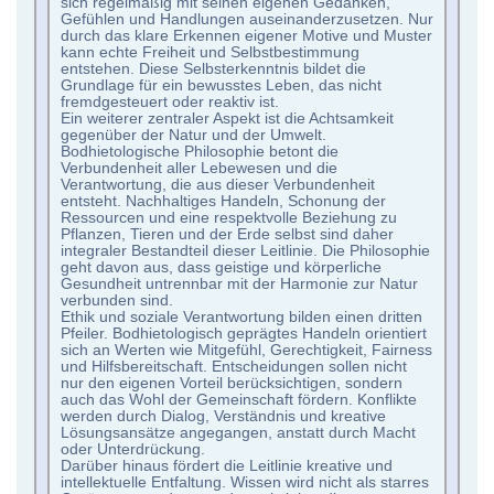
sich regelmäßig mit seinen eigenen Gedanken,
Gefühlen und Handlungen auseinanderzusetzen. Nur
durch das klare Erkennen eigener Motive und Muster
kann echte Freiheit und Selbstbestimmung
entstehen. Diese Selbsterkenntnis bildet die
Grundlage für ein bewusstes Leben, das nicht
fremdgesteuert oder reaktiv ist.
Ein weiterer zentraler Aspekt ist die Achtsamkeit
gegenüber der Natur und der Umwelt.
Bodhietologische Philosophie betont die
Verbundenheit aller Lebewesen und die
Verantwortung, die aus dieser Verbundenheit
entsteht. Nachhaltiges Handeln, Schonung der
Ressourcen und eine respektvolle Beziehung zu
Pflanzen, Tieren und der Erde selbst sind daher
integraler Bestandteil dieser Leitlinie. Die Philosophie
geht davon aus, dass geistige und körperliche
Gesundheit untrennbar mit der Harmonie zur Natur
verbunden sind.
Ethik und soziale Verantwortung bilden einen dritten
Pfeiler. Bodhietologisch geprägtes Handeln orientiert
sich an Werten wie Mitgefühl, Gerechtigkeit, Fairness
und Hilfsbereitschaft. Entscheidungen sollen nicht
nur den eigenen Vorteil berücksichtigen, sondern
auch das Wohl der Gemeinschaft fördern. Konflikte
werden durch Dialog, Verständnis und kreative
Lösungsansätze angegangen, anstatt durch Macht
oder Unterdrückung.
Darüber hinaus fördert die Leitlinie kreative und
intellektuelle Entfaltung. Wissen wird nicht als starres