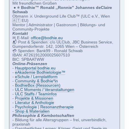
Mit freundlichen Grüßen
●
⭐️ Bodhie™ Ronald ,,Ronnie" Johannes deClaire
Schwab
Obmann ⚔ Underground Life Club™ (ULC e.V., Wien
🇦🇹 EU)
Mentor | Administrator | Gastronom | Bildungs- und
Community-Projekte
Kontakt
✉ E-Mail:
office@bodhie.eu
📬 Post & Spenden: c/o ULClub, JBC Business Service,
Gumpendorferstr. 142, 1065 Wien – Österreich
💳 Spenden: Bank99 - Ronald Schwab
IBAN: AT261912000025607510
BIC: SPBAATWW
Online-Präsenzen
-
Hauptportal bodhie.eu
-
eAkademie Bodhietologie™
-
eSchule / Lernplattform
-
Community & Bodhie*in
-
BodhieBox (Ressourcen)
-
ULC Moments / Veranstaltungen
-
ULC Staffs / Teaminfos
-
Projekte & Missionen
-
Literatur & Anthologie
-
Psychologie
|
Resonanztherapie
-
Shop & Materialien
Philosophie & Kernbotschaften
- Bildung für alle Altersgruppen – frei, unverbindlich,
praxisnah
- Ganzheitliches Lernen: Körper, Geist und Seele im