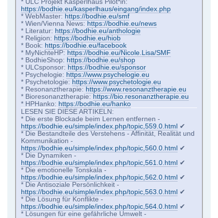
* ULC Projekt Kasperlhaus Pilot*in:
https://bodhie.eu/kasperlhaus/eingang/index.php
* WebMaster:
https://bodhie.eu/smf
* Wien/Vienna News:
https://bodhie.eu/news
* Literatur:
https://bodhie.eu/anthologie
* Religion:
https://bodhie.eu/hiob
* Book:
https://bodhie.eu/facebook
* MyNichteHP:
https://bodhie.eu/Nicole.Lisa/SMF
* BodhieShop:
https://bodhie.eu/shop
* ULCsponsor:
https://bodhie.eu/sponsor
* Psychelogie:
https://www.psychelogie.eu
* Psychetologie:
https://www.psychetologie.eu
* Resonanztherapie:
https://www.resonanztherapie.eu
* Bioresonanztherapie:
https://bio.resonanztherapie.eu
* HPHanko:
https://bodhie.eu/hanko
LESEN SIE DIESE ARTIKELN:
* Die erste Blockade beim Lernen entfernen -
https://bodhie.eu/simple/index.php/topic,559.0.html
✔
* Die Bestandteile des Verstehens - Affinität, Realität und
Kommunikation -
https://bodhie.eu/simple/index.php/topic,560.0.html
✔
* Die Dynamiken -
https://bodhie.eu/simple/index.php/topic,561.0.html
✔
* Die emotionelle Tonskala -
https://bodhie.eu/simple/index.php/topic,562.0.html
✔
* Die Antisoziale Persönlichkeit -
https://bodhie.eu/simple/index.php/topic,563.0.html
✔
* Die Lösung für Konflikte -
https://bodhie.eu/simple/index.php/topic,564.0.html
✔
* Lösungen für eine gefährliche Umwelt -