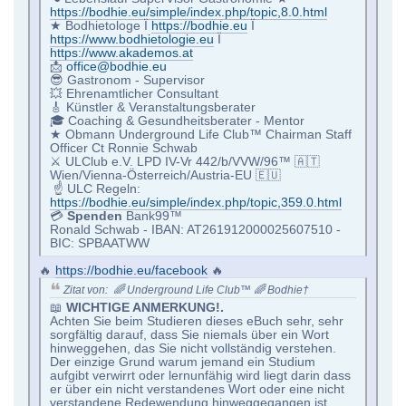
https://bodhie.eu/simple/index.php/topic,8.0.html
★ Bodhietologe Ï
https://bodhie.eu
Ï
https://www.bodhietologie.eu
Ï
https://www.akademos.at
📩
office@bodhie.eu
😎 Gastronom - Supervisor
💥 Ehrenamtlicher Consultant
🎸 Künstler & Veranstaltungsberater
🎓 Coaching & Gesundheitsberater - Mentor
★ Obmann Underground Life Club™ Chairman Staff
Officer Ct Ronnie Schwab
⚔ ULClub e.V. LPD IV-Vr 442/b/VVW/96™ 🇦🇹
Wien/Vienna-Österreich/Austria-EU 🇪🇺
☝ ULC Regeln:
https://bodhie.eu/simple/index.php/topic,359.0.html
💳
Spenden
Bank99™
Ronald Schwab - IBAN: AT261912000025607510 -
BIC: SPBAATWW
🔥
https://bodhie.eu/facebook
🔥
Zitat von: 🌈 Underground Life Club™ 🌈 Bodhie†
📖
WICHTIGE ANMERKUNG!.
Achten Sie beim Studieren dieses eBuch sehr, sehr
sorgfältig darauf, dass Sie niemals über ein Wort
hinweggehen, das Sie nicht vollständig verstehen.
Der einzige Grund warum jemand ein Studium
aufgibt verwirrt oder lernunfähig wird liegt darin dass
er über ein nicht verstandenes Wort oder eine nicht
verstandene Redewendung hinweggegangen ist.