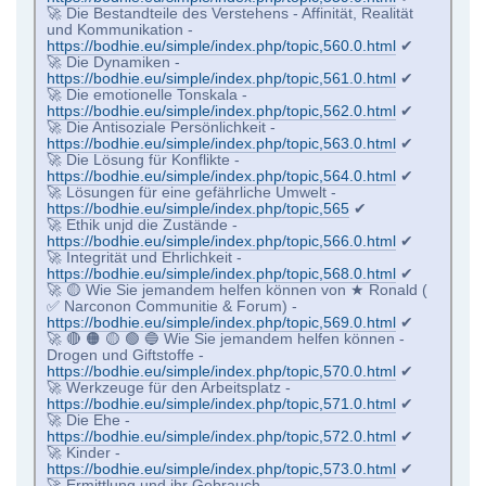
🚀 Die Bestandteile des Verstehens - Affinität, Realität
und Kommunikation -
https://bodhie.eu/simple/index.php/topic,560.0.html
✔
🚀 Die Dynamiken -
https://bodhie.eu/simple/index.php/topic,561.0.html
✔
🚀 Die emotionelle Tonskala -
https://bodhie.eu/simple/index.php/topic,562.0.html
✔
🚀 Die Antisoziale Persönlichkeit -
https://bodhie.eu/simple/index.php/topic,563.0.html
✔
🚀 Die Lösung für Konflikte -
https://bodhie.eu/simple/index.php/topic,564.0.html
✔
🚀 Lösungen für eine gefährliche Umwelt -
https://bodhie.eu/simple/index.php/topic,565
✔
🚀 Ethik unjd die Zustände -
https://bodhie.eu/simple/index.php/topic,566.0.html
✔
🚀 Integrität und Ehrlichkeit -
https://bodhie.eu/simple/index.php/topic,568.0.html
✔
🚀 🟡 Wie Sie jemandem helfen können von ★ Ronald (
✅ Narconon Communitie & Forum) -
https://bodhie.eu/simple/index.php/topic,569.0.html
✔
🚀 🔴 🟠 🟡 🟢 🔵 Wie Sie jemandem helfen können -
Drogen und Giftstoffe -
https://bodhie.eu/simple/index.php/topic,570.0.html
✔
🚀 Werkzeuge für den Arbeitsplatz -
https://bodhie.eu/simple/index.php/topic,571.0.html
✔
🚀 Die Ehe -
https://bodhie.eu/simple/index.php/topic,572.0.html
✔
🚀 Kinder -
https://bodhie.eu/simple/index.php/topic,573.0.html
✔
🚀 Ermittlung und ihr Gebrauch -