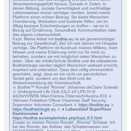
Verantwortungsgefühl heraus. Gerade in Zeiten, in
denen Bildung, soziale Gerechtigkeit und nachhaltige
Lebensweisen immer wichtiger werden, leistet meine
Plattform einen echten Beitrag. Sie bietet Menschen
Orientierung, Motivation und konkrete Hilfen, um im
Alltag bessere Entscheidungen zu treffen – sei es in
Bezug auf Ernährung, Gesundheit, Kommunikation oder
das eigene Lebensumfeld.
Fazit: Meine Arbeit mit
bodhie.eu
ist ein gemeinnütziger
Beitrag zur Gesellschaft, den ich seit Jahren mit Hingabe
verfolge. Die Plattform ist Ausdruck meines Willens, mein
Wissen und meine Erfahrung nicht nur für mich zu
behalten, sondern sie mit möglichst vielen Menschen zu
teilen. Über die eVolksSchule Bodhie und die eAkademie
Bodhietologie werden täglich Menschen weltweit erreicht,
inspiriert und unterstützt. Dass dies völlig ehrenamtlich
geschieht, zeigt, dass es mir nicht um persönlichen
Vorteil geht, sondern um das Wohl und die
Weiterentwicklung der Gemeinschaft.
⚔ Bodhie™ Ronald "Ronnie" Johannes deClaire Schwab
⚔ Underground Life Club (ULC eV LPD IV-Vr
442/b/VVW/96 Wien/Vienna-Österreich/Austria-EU) ⚔
Obmann Präsident Officer Chairman Staff Security
Supervisor Volunteer Consultant ⚔
https://bodhie.eu
⚔
https://bodhietologie.eu
⚔ ●
Lebenslauf SuperVisor
Gastronomie
★
https://bodhie.eu/simple/index.php/topic,8.0.html
Zusatz zu meiner Person Ronald ,,Ronnie" Schwab: Ich
bin der Ronnie, der Kellner, das Schattenwesen von