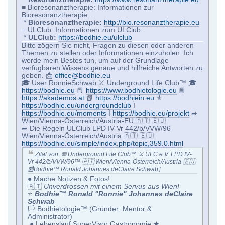
≡ Bioresonanztherapie: Informationen zur
Bioresonanztherapie.
*
Bioresonanztherapie:
http://bio.resonanztherapie.eu
≡ ULClub: Informationen zum ULClub.
*
ULClub:
https://bodhie.eu/ulclub
Bitte zögern Sie nicht, Fragen zu diesen oder anderen
Themen zu stellen oder Informationen einzuholen. Ich
werde mein Bestes tun, um auf der Grundlage
verfügbaren Wissens genaue und hilfreiche Antworten zu
geben. 📩
office@bodhie.eu
🎓 User RonnieSchwab ⚔ Underground Life Club™ 🎓
https://bodhie.eu
📕
https://www.bodhietologie.eu
📘
https://akademos.at
📗
https://bodhiein.eu
⚜
https://bodhie.eu/undergroundclub
Ï
https://bodhie.eu/moments
Ï
https://bodhie.eu/projekt
➦
Wien/Vienna-Österreich/Austria-EU 🇦🇹 🇪🇺
➦ Die Regeln ULClub LPD IV-Vr 442/b/VVW/96
Wien/Vienna-Österreich/Austria 🇦🇹 🇪🇺
https://bodhie.eu/simple/index.php/topic,359.0.html
Zitat von: ✉ Underground Life Club™ ⚔ ULC e.V. LPD IV-
Vr 442/b/VVW/96™ 🇦🇹 Wien/Vienna-Österreich/Austria-🇪🇺
📰Bodhie™ Ronald Johannes deClaire Schwab†
● Mache Notizen & Fotos!
🇦🇹
Unverdrossen mit einem Servus aus Wien!
⭐️
Bodhie™ Ronald "Ronnie" Johannes deClaire
Schwab
🏳 Bodhietologie™ (Gründer; Mentor &
Administrator)
● Lebenslauf SuperVisor Gastronomie ★