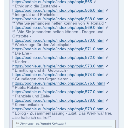
https://bodhie.eu/simple/index.php/topic,565
✔
* Ethik unjd die Zustände -
https://bodhie.eu/simple/index.php/topic,566.0.html
✔
* Integrität und Ehrlichkeit -
https://bodhie.eu/simple/index.php/topic,568.0.html
✔
** Wie Sie jemandem helfen können von ★ Ronald *
https://bodhie.eu/simple/index.php/topic,569.0.html
✔
** Wie Sie jemandem helfen können - Drogen und
Giftstoffe -
https://bodhie.eu/simple/index.php/topic,570.0.html
✔
* Werkzeuge für den Arbeitsplatz -
https://bodhie.eu/simple/index.php/topic,571.0.html
✔
* Die Ehe -
https://bodhie.eu/simple/index.php/topic,572.0.html
✔
* Kinder -
https://bodhie.eu/simple/index.php/topic,573.0.html
✔
* Ermittlung und ihr Gebrauch -
https://bodhie.eu/simple/index.php/topic,574.0.html
✔
* Grundlagen des Organisieren -
https://bodhie.eu/simple/index.php/topic,576.0.htmll
✔
* Public Relations -
https://bodhie.eu/simple/index.php/topic,577.0.html
✔
* Planziele und Ziele-
https://bodhie.eu/simple/index.php/topic,578.0.html
✔
* Kommunikation -
https://bodhie.eu/simple/index.php/topic,579.0.html
✔
* Epilog - Zusammenfassung - Zitat: Das Werk war frei,
also halte ich es frei!"
Zitat von: ✉ Ronald Schwab†