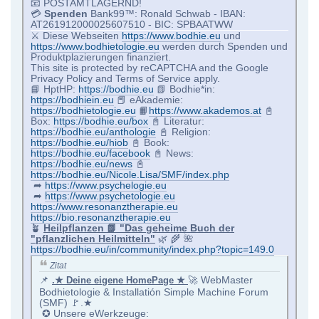
📧 POSTAMTLAGERND!
💳
Spenden
Bank99™: Ronald Schwab - IBAN:
AT261912000025607510 - BIC: SPBAATWW
⚔ Diese Webseiten
https://www.bodhie.eu
und
https://www.bodhietologie.eu
werden durch Spenden und
Produktplazierungen finanziert.
This site is protected by reCAPTCHA and the Google
Privacy Policy and Terms of Service apply.
📘 HptHP:
https://bodhie.eu
📗 Bodhie*in:
https://bodhiein.eu
📕 eAkademie:
https://bodhietologie.eu
📙
https://www.akademos.at
📓
Box:
https://bodhie.eu/box
📓 Literatur:
https://bodhie.eu/anthologie
📓 Religion:
https://bodhie.eu/hiob
📓 Book:
https://bodhie.eu/facebook
📓 News:
https://bodhie.eu/news
📓
https://bodhie.eu/Nicole.Lisa/SMF/index.php
➦
https://www.psychelogie.eu
➦
https://www.psychetologie.eu
https://www.resonanztherapie.eu
https://bio.resonanztherapie.eu
🪴
Heilpflanzen 📗 "Das geheime Buch der
"pflanzlichen Heilmitteln"
🌿 🌾 🌺
https://bodhie.eu/in/community/index.php?topic=149.0
Zitat
📌
.★ Deine eigene HomePage ★
🚀 WebMaster
Bodhietologie & Installatión Simple Machine Forum
(SMF) 🚩.★
✪ Unsere eWerkzeuge: