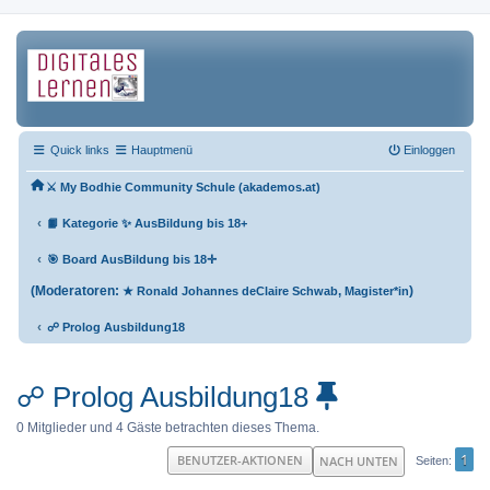
Quick links
Hauptmenü
Einloggen
⚔ My Bodhie Community Schule (akademos.at)
‹
📙 Kategorie ✨ AusBildung bis 18+
‹
🎯 Board AusBildung bis 18✛
(Moderatoren:
,
)
★ Ronald Johannes deClaire Schwab
Magister*in
‹
☍ Prolog Ausbildung18
☍ Prolog Ausbildung18
0 Mitglieder und 4 Gäste betrachten dieses Thema.
1
BENUTZER-AKTIONEN
NACH UNTEN
Seiten