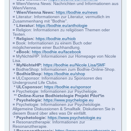
≡ Wien/Vienna News: Nachrichten und Informationen aus
Wien/Vienna.
*
Wien/Vienna News:
https://bodhie.eu/news
≡ Literatur: Informationen zur Literatur, vermutlich im
Zusammenhang mit "Bodhie".
*
Literatur:
https://bodhie.eu/anthologie
≡ Religion: Informationen zu religiösen Themen oder
Texten.
*
Religion:
https://bodhie.eu/hiob
≡ Book: Informationen zu einem Buch oder
möglicherweise einer Buchhandlung.
*
eBook:
https://bodhie.eu/facebook
≡ MyNichteHP: Informationen zur Homepage von Nicole
Lisa.
*
MyNichteHP:
https://bodhie.eu/Nicole.Lisa/SMF
≡ BodhieShop: Informationen zum Bodhie-Online-Shop.
*
BodhieShop:
https://bodhie.eu/shop
≡ ULCsponsor: Informationen zu Sponsoren des
Underground Life Clubs.
*
ULCsponsor:
https://bodhie.eu/sponsor
≡ Psychelogie: Informationen zur Psychelogie.
**
Online-Kurse Bodhietologie Projekt Pilot*in
*
Psychelogie:
https://www.psychelogie.eu
≡ Psychelogie: Informationen zur Psychetologie.
Allgemeine Diskussionen & Smalltalk. Diskutieren Sie in
diesem Board über alles was Dir einfällt.
*
Psychetologie:
https://www.psychetologie.eu
≡ Resonanztherapie: Informationen zur
Resonanztherapie.
*
Resonanztherapie:
https://www.resonanztherapie.eu