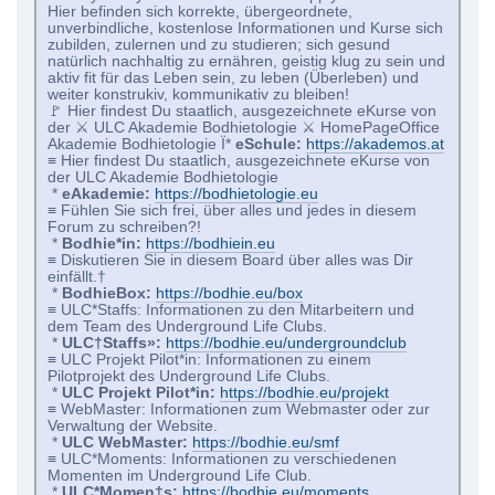
Hier befinden sich korrekte, übergeordnete,
unverbindliche, kostenlose Informationen und Kurse sich
zubilden, zulernen und zu studieren; sich gesund
natürlich nachhaltig zu ernähren, geistig klug zu sein und
aktiv fit für das Leben sein, zu leben (Überleben) und
weiter konstrukiv, kommunikativ zu bleiben!
🚩 Hier findest Du staatlich, ausgezeichnete eKurse von
der ⚔ ULC Akademie Bodhietologie ⚔ HomePageOffice
Akademie Bodhietologie Ï*
eSchule:
https://akademos.at
≡ Hier findest Du staatlich, ausgezeichnete eKurse von
der ULC Akademie Bodhietologie
*
eAkademie:
https://bodhietologie.eu
≡ Fühlen Sie sich frei, über alles und jedes in diesem
Forum zu schreiben?!
*
Bodhie*in:
https://bodhiein.eu
≡ Diskutieren Sie in diesem Board über alles was Dir
einfällt.†
*
BodhieBox:
https://bodhie.eu/box
≡ ULC*Staffs: Informationen zu den Mitarbeitern und
dem Team des Underground Life Clubs.
*
ULC†Staffs»:
https://bodhie.eu/undergroundclub
≡ ULC Projekt Pilot*in: Informationen zu einem
Pilotprojekt des Underground Life Clubs.
*
ULC Projekt Pilot*in:
https://bodhie.eu/projekt
≡ WebMaster: Informationen zum Webmaster oder zur
Verwaltung der Website.
*
ULC WebMaster:
https://bodhie.eu/smf
≡ ULC*Moments: Informationen zu verschiedenen
Momenten im Underground Life Club.
*
ULC*Momen†s:
https://bodhie.eu/moments