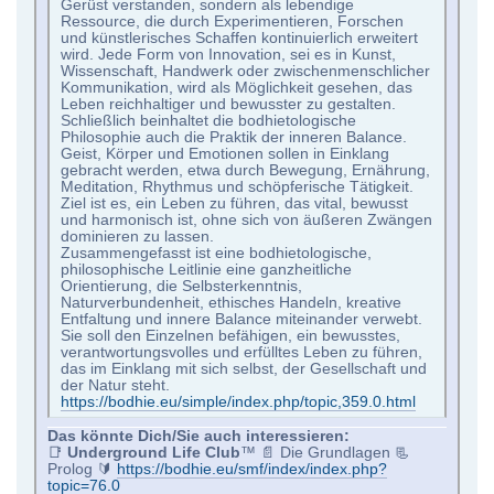
Gerüst verstanden, sondern als lebendige
Ressource, die durch Experimentieren, Forschen
und künstlerisches Schaffen kontinuierlich erweitert
wird. Jede Form von Innovation, sei es in Kunst,
Wissenschaft, Handwerk oder zwischenmenschlicher
Kommunikation, wird als Möglichkeit gesehen, das
Leben reichhaltiger und bewusster zu gestalten.
Schließlich beinhaltet die bodhietologische
Philosophie auch die Praktik der inneren Balance.
Geist, Körper und Emotionen sollen in Einklang
gebracht werden, etwa durch Bewegung, Ernährung,
Meditation, Rhythmus und schöpferische Tätigkeit.
Ziel ist es, ein Leben zu führen, das vital, bewusst
und harmonisch ist, ohne sich von äußeren Zwängen
dominieren zu lassen.
Zusammengefasst ist eine bodhietologische,
philosophische Leitlinie eine ganzheitliche
Orientierung, die Selbsterkenntnis,
Naturverbundenheit, ethisches Handeln, kreative
Entfaltung und innere Balance miteinander verwebt.
Sie soll den Einzelnen befähigen, ein bewusstes,
verantwortungsvolles und erfülltes Leben zu führen,
das im Einklang mit sich selbst, der Gesellschaft und
der Natur steht.
https://bodhie.eu/simple/index.php/topic,359.0.html
Das könnte Dich/Sie auch interessieren:
📑
Underground Life Club
™ 📄 Die Grundlagen 📃
Prolog 🔰
https://bodhie.eu/smf/index/index.php?
topic=76.0