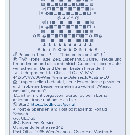
🟩 ⬛⬜⬛⬜⬛⬜⬛⬜⬛⬜ 🟩
🆙 ⬜⬛⬜⬛⬜⬛⬜⬛⬜⬛ 🆙
🆒 �⬛⬜⬛⬜⬛⬜⬛⬜⬛⬜ 🆒
🎲 ♟⚔♙ 🎲
🆕 ⬜⬛⬜⬛⬜⬛⬜⬛⬜⬛ 🆕
🆓 �⬛⬜⬛⬜⬛⬜⬛⬜⬛⬜ 🆓
🟦 ⬜⬛⬜⬛⬜⬛⬜⬛⬜⬛ 🟦
�🟪 �⬛⬜⬛⬜⬛⬜⬛⬜⬛⬜� 🟪�
🟫 ⬜⬛⬜⬛⬜⬛⬜⬛⬜⬛ 🟫
♟ ♟ ♟ ♟ ♟ ♟ ♟ ♟ ♟ ♟
♜ ♞ ♝ 🧂 ♻️ ♚ ♛ ♻️ 🧂 ♝ ♞ ♜
🌈 Peace in Time- P.i.T - "Frieden in der Zeit" 🏳
🌍 🏳🌈 Frohe Tage, Zeit, Lebensmut, Jahre, Freude und
Freundinnen und alles erdenklich Gutes im diesem Jahr
wünschen wir Dir und Deinen besten Freunden!
⚔ Underground Life Club - ULC e.V. IV-Vr
442/b/VVW/96-Wien/Vienna-Österreich/Austria-EU
📩 Fragen stellen bedeutet, neue Erkenntnisse gewinnen
und Probleme besser verstehen zu wollen! ,,Wieso,
weshalb, warum?!"
Damit wir nicht vergessen, worauf es beim Lernen
ankommt frage und poste es hier.
🌎
Start:
https://bodhie.eu/portal
●
Post & Spenden an:
Post postlagernd: Ronald
Schwab
c/o: ULClub
JBC Business Service
Gumpendorferstrasse 142
Post Office 1065 Wien/Vienna - Österreich/Austria-EU