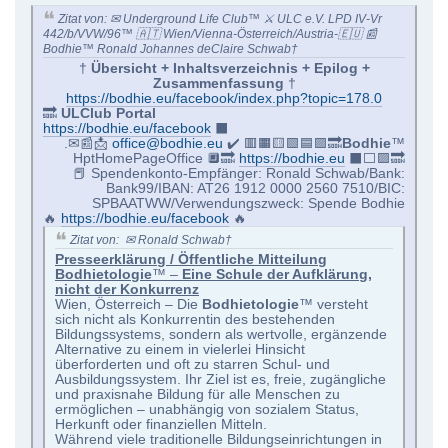
Zitat von: ✉ Underground Life Club™ ⚔ ULC e.V. LPD IV-Vr
442/b/VVW/96™ 🇦🇹 Wien/Vienna-Österreich/Austria-🇪🇺 📰
Bodhie™ Ronald Johannes deClaire Schwab†
†
Übersicht + Inhaltsverzeichnis + Epilog +
Zusammenfassung
†
https://bodhie.eu/facebook/index.php?topic=178.0
🔜
ULClub Portal
https://bodhie.eu/facebook
⬛️
.✉📰📩
office@bodhie.eu
✔️ 🟥🟧🟨🟩🟦🟪🔜
Bodhie
™
HptHomePageOffice 🔲🔜
https://bodhie.eu
⬛️⬜️🟪🔜
📕 Spendenkonto-Empfänger: Ronald Schwab/Bank:
Bank99/IBAN: AT26 1912 0000 2560 7510/BIC:
SPBAATWW/Verwendungszweck: Spende Bodhie
🔥
https://bodhie.eu/facebook
🔥
Zitat von: ✉ Ronald Schwab†
Presseerklärung / Öffentliche Mitteilung
Bodhietologie
™ –
Eine Schule der Aufklärung,
nicht der Konkurrenz
Wien, Österreich – Die
Bodhietologie
™ versteht
sich nicht als Konkurrentin des bestehenden
Bildungssystems, sondern als wertvolle, ergänzende
Alternative zu einem in vielerlei Hinsicht
überforderten und oft zu starren Schul- und
Ausbildungssystem. Ihr Ziel ist es, freie, zugängliche
und praxisnahe Bildung für alle Menschen zu
ermöglichen – unabhängig von sozialem Status,
Herkunft oder finanziellen Mitteln.
Während viele traditionelle Bildungseinrichtungen in