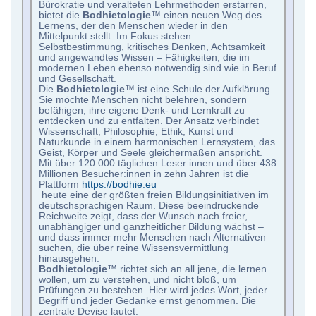
Bürokratie und veralteten Lehrmethoden erstarren,
bietet die
Bodhietologie
™ einen neuen Weg des
Lernens, der den Menschen wieder in den
Mittelpunkt stellt. Im Fokus stehen
Selbstbestimmung, kritisches Denken, Achtsamkeit
und angewandtes Wissen – Fähigkeiten, die im
modernen Leben ebenso notwendig sind wie in Beruf
und Gesellschaft.
Die
Bodhietologie
™ ist eine Schule der Aufklärung.
Sie möchte Menschen nicht belehren, sondern
befähigen, ihre eigene Denk- und Lernkraft zu
entdecken und zu entfalten. Der Ansatz verbindet
Wissenschaft, Philosophie, Ethik, Kunst und
Naturkunde in einem harmonischen Lernsystem, das
Geist, Körper und Seele gleichermaßen anspricht.
Mit über 120.000 täglichen Leser:innen und über 438
Millionen Besucher:innen in zehn Jahren ist die
Plattform
https://bodhie.eu
heute eine der größten freien Bildungsinitiativen im
deutschsprachigen Raum. Diese beeindruckende
Reichweite zeigt, dass der Wunsch nach freier,
unabhängiger und ganzheitlicher Bildung wächst –
und dass immer mehr Menschen nach Alternativen
suchen, die über reine Wissensvermittlung
hinausgehen.
Bodhietologie
™ richtet sich an all jene, die lernen
wollen, um zu verstehen, und nicht bloß, um
Prüfungen zu bestehen. Hier wird jedes Wort, jeder
Begriff und jeder Gedanke ernst genommen. Die
zentrale Devise lautet: