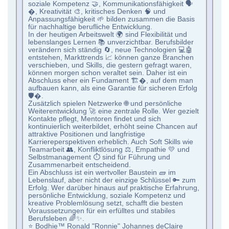
soziale Kompetenz 🤝, Kommunikationsfähigkeit 🗣
�, Kreativität 🎨, kritisches Denken 🧠 und
Anpassungsfähigkeit 🌱 bilden zusammen die Basis
für nachhaltige berufliche Entwicklung.
In der heutigen Arbeitswelt 🌍 sind Flexibilität und
lebenslanges Lernen 📚 unverzichtbar. Berufsbilder
verändern sich ständig 🔄, neue Technologien 💻🤖
entstehen, Markttrends 📈 können ganze Branchen
verschieben, und Skills, die gestern gefragt waren,
können morgen schon veraltet sein. Daher ist ein
Abschluss eher ein Fundament 🏗�, auf dem man
aufbauen kann, als eine Garantie für sicheren Erfolg
🛡�.
Zusätzlich spielen Netzwerke 🌐 und persönliche
Weiterentwicklung 🚀 eine zentrale Rolle. Wer gezielt
Kontakte pflegt, Mentoren findet und sich
kontinuierlich weiterbildet, erhöht seine Chancen auf
attraktive Positionen und langfristige
Karriereperspektiven erheblich. Auch Soft Skills wie
Teamarbeit 👥, Konfliktlösung ⚖️, Empathie 💛 und
Selbstmanagement ⏱️ sind für Führung und
Zusammenarbeit entscheidend.
Ein Abschluss ist ein wertvoller Baustein 🧱 im
Lebenslauf, aber nicht der einzige Schlüssel 🔑 zum
Erfolg. Wer darüber hinaus auf praktische Erfahrung,
persönliche Entwicklung, soziale Kompetenz und
kreative Problemlösung setzt, schafft die besten
Voraussetzungen für ein erfülltes und stabiles
Berufsleben 🌈✨.
⭐️ Bodhie™ Ronald "Ronnie" Johannes deClaire