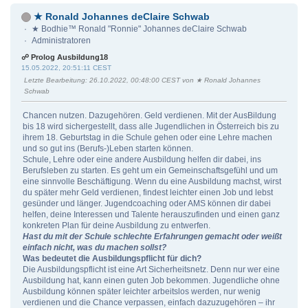
★ Ronald Johannes deClaire Schwab
★ Bodhie™ Ronald "Ronnie" Johannes deClaire Schwab
Administratoren
☍ Prolog Ausbildung18
15.05.2022, 20:51:11 CEST
Letzte Bearbeitung
: 26.10.2022, 00:48:00 CEST von ★ Ronald Johannes
Schwab
Chancen nutzen. Dazugehören. Geld verdienen. Mit der AusBildung
bis 18 wird sichergestellt, dass alle Jugendlichen in Österreich bis zu
ihrem 18. Geburtstag in die Schule gehen oder eine Lehre machen
und so gut ins (Berufs-)Leben starten können.
Schule, Lehre oder eine andere Ausbildung helfen dir dabei, ins
Berufsleben zu starten. Es geht um ein Gemeinschaftsgefühl und um
eine sinnvolle Beschäftigung. Wenn du eine Ausbildung machst, wirst
du später mehr Geld verdienen, findest leichter einen Job und lebst
gesünder und länger. Jugendcoaching oder AMS können dir dabei
helfen, deine Interessen und Talente herauszufinden und einen ganz
konkreten Plan für deine Ausbildung zu entwerfen.
Hast du mit der Schule schlechte Erfahrungen gemacht oder weißt
einfach nicht, was du machen sollst?
Was bedeutet die Ausbildungspflicht für dich?
Die Ausbildungspflicht ist eine Art Sicherheitsnetz. Denn nur wer eine
Ausbildung hat, kann einen guten Job bekommen. Jugendliche ohne
Ausbildung können später leichter arbeitslos werden, nur wenig
verdienen und die Chance verpassen, einfach dazuzugehören – ihr