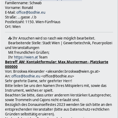
Familienname: Schwab
Vorname: Ronald
E-Mail:
office@bodhie.eu
Straße: ...gasse ./.b
Postleitzahl: 1150. Wien-FünfHaus
Ort: Wien
📥 Ihr Ansuchen wird so rasch wie möglich bearbeitet.
Bearbeitende Stelle: Stadt Wien | Gewerbetechnik, Feuerpolizei
und Veranstaltungen
Mit freundlichen Grüßen;
Ihr
https://wien.at
Team
Betreff AW: Kontaktformular: Max.Musterman - Platzkarte
000000
Von: Broskwa Alexander <alexander.broskwa@wien.gv.at>
An:
office@bodhie.eu
<office@bodhie.eu>
Sehr geehrte Dame, sehr geehrter Herr!
Bitte teilen Sie uns den Namen Ihres Mitspielers mit, sowie das
Instrument, welches er spielt.
Beachten Sie bitte, dass unter anderem Verstärker/Lautsprecher,
sowie Trommeln und Cajons nicht erlaubt sind.
Bezüglich des Donauinselfestes 2023 wenden Sie sich bitte an den
entsprechenden Veranstalter (bitte aus Datenschutz-rechtlichen
Gründen selbsttätig eruieren).