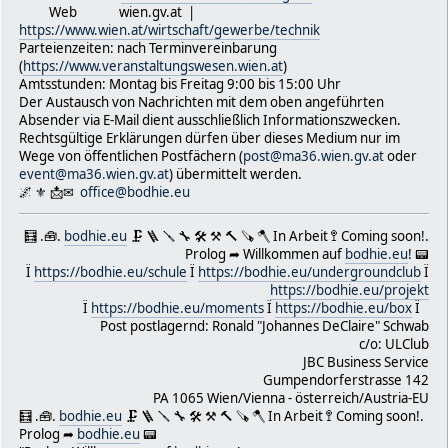
Web wien.gv.at |
Clementinengasse 8/8c
https://www.wien.at/wirtschaft/gewerbe/technik
1150 Wien-Fünfhaus/Vienna-Österreich/Austria-EU
Parteienzeiten: nach Terminvereinbarung
✉ office@bodhie.eu
(
https://www.veranstaltungswesen.wien.at
)
https://bodhie.eu
Amtsstunden: Montag bis Freitag 9:00 bis 15:00 Uhr
➦ https://www.akademos.at/
Der Austausch von Nachrichten mit dem oben angeführten
⚜ https://www.bodhietologie.eu
Absender via E-Mail dient ausschließlich Informationszwecken.
---------------------
Rechtsgültige Erklärungen dürfen über dieses Medium nur im
Wege von öffentlichen Postfächern (
post@ma36.wien.gv.at
oder
Am 2023-10-30 13:10, schrieb Broskwa Alexander:
event@ma36.wien.gv.at
) übermittelt werden.
🌌 ⚜ 📩✉
office@bodhie.eu
Sehr geehrter Herr Schwab!
Wir haben Ihre Reservierung für Dezember 2023 entspreche
Bitte kommen Sie am Montag, dem 27.11.2023, zwischen 8:0
🧮 .🧰.
bodhie.eu
🗜 🪜 🪛 🔧 🛠 ⚒ 🔨 🪚 🪓 In Arbeit 🚏 Coming soon!.
Uhr zu uns (Adresse siehe unten), Zimmer E49 im Erdgesc
Prolog ➦ Willkommen auf
bodhie.eu
! 📟
nehmen Sie einen amtlichen Lichtbildausweis für, sowie 6
Ï
https://bodhie.eu/schule
Ï
https://bodhie.eu/undergroundclub
Ï
die Platzkarte in bar mit (Betrag bitte nach Möglichkei
https://bodhie.eu/projekt
mitnehmen).
Ï
https://bodhie.eu/moments
Ï
https://bodhie.eu/box
Ï
Bitte weisen Sie sich in der Zeit zwischen 8:00 Uhr und 
Post postlagernd: Ronald "Johannes DeClaire" Schwab
11:00 Uhr aus und bezahlen Sie die Gebühr von 6,54 Euro 
c/o: ULClub
Ausgabe der Platzkarte erfolgt im Anschluss. Die Spiel-
JBC Business Service
Spiel-Orte und -Uhrzeiten sind dann auf der Platzkarte 
Gumpendorferstrasse 142
angegeben.
PA 1065 Wien/Vienna - österreich/Austria-EU
Beachten Sie bitte, dass keinerlei Lautsprecher, oder Ve
🧮 .🧰.
bodhie.eu
🗜 🪜 🪛 🔧 🛠 ⚒ 🔨 🪚 🪓 In Arbeit 🚏 Coming soon!.
verwendet werden dürfen.
Prolog ➦
bodhie.eu
📟