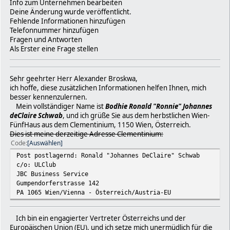
Info zum Unternehmen bearbeiten
Deine Änderung wurde veröffentlicht.
Fehlende Informationen hinzufügen
Telefonnummer hinzufügen
Fragen und Antworten
Als Erster eine Frage stellen
Sehr geehrter Herr Alexander Broskwa,
ich hoffe, diese zusätzlichen Informationen helfen Ihnen, mich
besser kennenzulernen.
Mein vollständiger Name ist
Bodhie Ronald "Ronnie" Johannes
deClaire Schwab
, und ich grüße Sie aus dem herbstlichen Wien-
FünfHaus aus dem Clementinium, 1150 Wien, Österreich.
Dies ist meine derzeitige Adresse Clementinium:
Code
Auswählen
Post postlagernd: Ronald "Johannes DeClaire" Schwab
c/o: ULClub
JBC Business Service
Gumpendorferstrasse 142
PA 1065 Wien/Vienna - Österreich/Austria-EU
Ich bin ein engagierter Vertreter Österreichs und der
Europäischen Union (EU), und ich setze mich unermüdlich für die