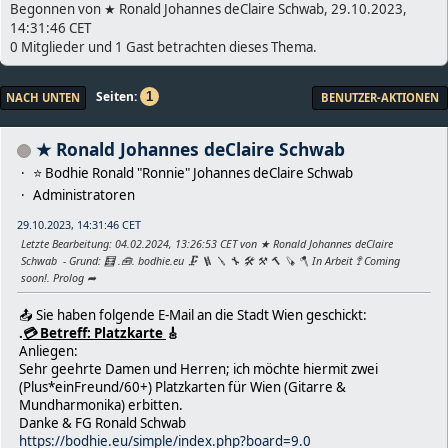
Begonnen von ★ Ronald Johannes deClaire Schwab, 29.10.2023,
14:31:46 CET
0 Mitglieder und 1 Gast betrachten dieses Thema.
Seiten
1
NACH UNTEN
BENUTZER-AKTIONEN
★ Ronald Johannes deClaire Schwab
⭐️ Bodhie Ronald "Ronnie" Johannes deClaire Schwab
Administratoren
29.10.2023, 14:31:46 CET
Letzte Bearbeitung
: 04.02.2024, 13:26:53 CET von ★ Ronald Johannes deClaire
Schwab
Grund
: 🧮 .🧰. bodhie.eu 🗜 🪜 🪛 🔧 🛠 ⚒ 🔨 🪚 🪓 In Arbeit 🚏 Coming
soon!. Prolog ➦
📤 Sie haben folgende E-Mail an die Stadt Wien geschickt:
.
💳 Betreff: Platzkarte
🎸
Anliegen:
Sehr geehrte Damen und Herren; ich möchte hiermit zwei
(Plus*einFreund/60+) Platzkarten für Wien (Gitarre &
Mundharmonika) erbitten.
Danke & FG Ronald Schwab
https://bodhie.eu/simple/index.php?board=9.0