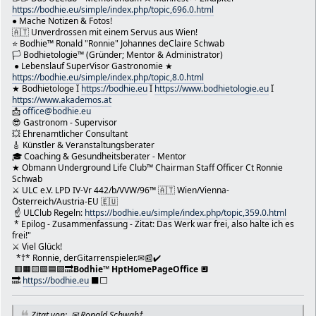
https://bodhie.eu/simple/index.php/topic,696.0.html
* Underground Life Club †Staffs: https://bodhie.eu/undergr
● Mache Notizen & Fotos!
* ULC Projekt Pilot*in: https://bodhie.eu/projekt
🇦🇹 Unverdrossen mit einem Servus aus Wien!
* WebMaster: https://bodhie.eu/smf
⭐️ Bodhie™ Ronald "Ronnie" Johannes deClaire Schwab
* Wien/Vienna News: https://bodhie.eu/news
🏳 Bodhietologie™ (Gründer; Mentor & Administrator)
* Literatur: https://bodhie.eu/anthologie
● Lebenslauf SuperVisor Gastronomie ★
* Religion: https://bodhie.eu/hiob
https://bodhie.eu/simple/index.php/topic,8.0.html
* eBook: https://bodhie.eu/facebook
★ Bodhietologe Ï
https://bodhie.eu
Ï
https://www.bodhietologie.eu
Ï
https://www.akademos.at
* Nichte Nicole (#nicielmaus.) Lisa HomePageOffice: https:
📩
office@bodhie.eu
* BodhieShop: https://bodhie.eu/shop
😎 Gastronom - Supervisor
* ULCsponsor: https://bodhie.eu/sponsor
💥 Ehrenamtlicher Consultant
* Psychelogie: https://www.psychelogie.eu
🎸 Künstler & Veranstaltungsberater
* Psychetologie: https://www.psychetologie.eu
🎓 Coaching & Gesundheitsberater - Mentor
* Resonanztherapie: https://www.resonanztherapie.eu
★ Obmann Underground Life Club™ Chairman Staff Officer Ct Ronnie
* Bioresonanztherapie: https://bio.resonanztherapie.eu
Schwab
* HPHanko: https://bodhie.eu/hanko
⚔ ULC e.V. LPD IV-Vr 442/b/VVW/96™ 🇦🇹 Wien/Vienna-
Österreich/Austria-EU 🇪🇺
* ULClub: https://bodhie.eu/ulclub
☝ ULClub Regeln:
https://bodhie.eu/simple/index.php/topic,359.0.html
📩 office@bodhie.eu
* Epilog - Zusammenfassung - Zitat: Das Werk war frei, also halte ich es
📤 ronald.johannes.declaire.schwab@gmail.com
frei!"
[hr]
⚔ Viel Glück!
Haftungsausschluss: Dieser Inhalt ist nur für Bildungszweck
*†* Ronnie, derGitarrenspieler.✉📰✔️
** Hier sind Links zu den verschiedenen Social-Media-Profil
🟥🟧🟨🟩🟦🟪🔜
Bodhie
™
HptHomePageOffice
🔲
* Twitter:: https://twitter.com/RonaldSchwab1
🔜
https://bodhie.eu
⬛️⬜️
* Facebook: https://facebook.com/bodhie.eu
* Instagram: https://www.instagram.com/ronaldjohannesdecla
Zitat von: ✉ Ronald Schwab†
* TikTok username: https://www.tiktok.com/@ronaldschwab0