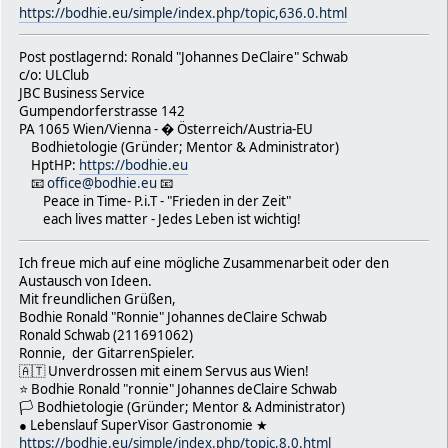
https://bodhie.eu/simple/index.php/topic,636.0.html
Post postlagernd: Ronald "Johannes DeClaire" Schwab
c/o: ULClub
JBC Business Service
Gumpendorferstrasse 142
PA 1065 Wien/Vienna - � Österreich/Austria-EU
Bodhietologie (Gründer; Mentor & Administrator)
HptHP:
https://bodhie.eu
📧
office@bodhie.eu
📧
Peace in Time- P.i.T - "Frieden in der Zeit"
each lives matter - Jedes Leben ist wichtig!
Ich freue mich auf eine mögliche Zusammenarbeit oder den
Austausch von Ideen.
Mit freundlichen Grüßen,
Bodhie Ronald "Ronnie" Johannes deClaire Schwab
Ronald Schwab (211691062)
Ronnie, der GitarrenSpieler.
🇦🇹 Unverdrossen mit einem Servus aus Wien!
⭐️ Bodhie Ronald "ronnie" Johannes deClaire Schwab
🏳 Bodhietologie (Gründer; Mentor & Administrator)
● Lebenslauf SuperVisor Gastronomie ★
https://bodhie.eu/simple/index.php/topic,8.0.html