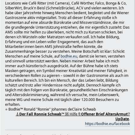
Danke & fG Ronald Johannes deClaire Schwab
Locations wie Café Ritter (mit Camera), Café Wörther, Falco, Bonga & Co,
SilberWirt, Bruck'n Beisl (SchmelzBrücke), ACV und vielen weiteren. Ich
https://bodhie.eu/simple/index.php?board=9.0
habe über Jahrzehnte hinweg Menschen bedient, begleitet und die Wiener
Familienname: Schwab
Gastroszene aktiv mitgestaltet. Trotz all dieser Erfahrung stoße ich
Vorname: Ronald
momentan auf eine absurde Bürokratie und Missverständnisse, die mir
E-Mail: office@bodhie.eu
die grundlegende Unterstützung entziehen, die mir eigentlich zusteht: Das
Straße: ...gasse ./.b
AMS sollte mir helfen zu überleben, nicht mich zu Kursen schicken, bei
Postleitzahl: 1150. Wien-FünfHaus
denen ich Würsteln oder Matratzen verkaufen soll. Ich habe Bildung,
Ort: Wien
Erfahrung und ein Leben voller Engagement, das auch den
Zitat
Mitarbeiter:innen beim AMS Johnstraße helfen könnte, die
Zusammenhänge besser zu verstehen. Meine Botschaft ist klar: Schickt
📥 Ihr Ansuchen wird so rasch wie möglich bearbeit
Menschen auf meine Schule, auf
bodhie.eu
, damit sie lernen, verstehen
Bearbeitende Stelle: Stadt Wien | Gewerbetechnik, Fe
und sinnvoll unterstützt werden. Neben meiner Arbeit habe ich mich
Veranstaltungen
immer auch künstlerisch ausgedrückt. Auf der Bühne habe ich stets
Mit freundlichen Grüßen;
Masken getragen, ein Symbol meiner Kreativität und meiner Fähigkeit, in
Ihr https://wien.at Team
verschiedenen Rollen zu agieren – sowohl in der Gastronomie als auch im
kulturellen Bereich. Ich bin ein Mensch, der das Leben liebt, Bildung
Betreff AW: Kontaktformular: Max.Musterman - Platzkart
schätzt und trotz aller Hindernisse nicht aufgibt. Dennoch kämpfe ich
Von: Broskwa Alexander <alexander.broskwa@wien.gv.at>
täglich mit den Folgen von Bürokratie, gesundheitlichen Einschränkungen
und Altersdiskriminierung, während ich versuche, mein Lebenswerk,
An: office@bodhie.eu <office@bodhie.eu>
meine WG und meine Schule mit täglich über 120.000 Besuchern zu
Sehr geehrte Dame, sehr geehrter Herr!
erhalten.
Bitte teilen Sie uns den Namen Ihres Mitspielers mit, s
⭐️ Bodhie™ Ronald "Ronnie" Johannes deClaire Schwab
Instrument, welches er spielt.
🎸
Der Fall Ronnie Schwab
™ 🆘 Hilfe🔖
Offener Brief AltersArmut
⁉️
Beachten Sie bitte, dass unter anderem Verstärker/Lautsp
UpDate
.
Trommeln und Cajons nicht erlaubt sind.
https://bodhie.eu/facebook
Bezüglich des Donauinselfestes 2023 wenden Sie sich bit
entsprechenden Veranstalter (bitte aus Datenschutz-recht