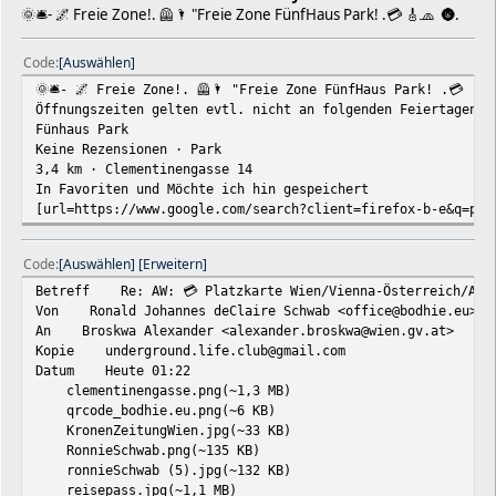
🌞🛎- 🌌 Freie Zone!. 🦺🌂 "Freie Zone FünfHaus Park! .💳 🎸🧢 🌚.
Code
Auswählen
🌞🛎- 🌌 Freie Zone!. 🦺🌂 "Freie Zone FünfHaus Park! .💳 🎸
Öffnungszeiten gelten evtl. nicht an folgenden Feiertagen: 
Fünhaus Park
Keine Rezensionen · Park
3,4 km · Clementinengasse 14
In Favoriten und Möchte ich hin gespeichert
[url=https://www.google.com/search?client=firefox-b-e&q=par
Code
Auswählen
Erweitern
Betreff Re: AW: 💳 Platzkarte Wien/Vienna-Österreich/Austria
Von Ronald Johannes deClaire Schwab <office@bodhie.eu>
An Broskwa Alexander <alexander.broskwa@wien.gv.at>
Kopie underground.life.club@gmail.com
Datum Heute 01:22
clementinengasse.png(~1,3 MB)
qrcode_bodhie.eu.png(~6 KB)
KronenZeitungWien.jpg(~33 KB)
RonnieSchwab.png(~135 KB)
ronnieSchwab (5).jpg(~132 KB)
reisepass.jpg(~1,1 MB)