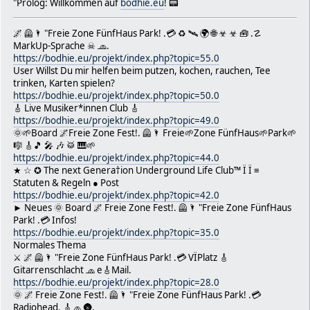
"Prolog: Willkommen auf
bodhie.eu
! 📟
Mit freundlichen Grüßen
Alexander Broskwa.
🌌 🦺🌂 "Freie Zone FünfHaus Park! .💳 ♻ 🛰 🌍 🌐 ☣ ☣ 🧰 .☡
Dezernat V - Veranstaltungen
MarkUp-Sprache ☠ 🧢.
Sachbearbeiter für Straßenkunst
https://bodhie.eu/projekt/index.php?topic=55.0
Magistratsabteilung 36
User Willst Du mir helfen beim putzen, kochen, rauchen, Tee
1200 Wien, Dresdner Straße 73-75/4. Stock/ Zimm
trinken, Karten spielen?
Telefon +43 1 4000 36335
https://bodhie.eu/projekt/index.php?topic=50.0
Fax +43 1 4000 99 3636
🎸 Live Musiker*innen Club 🎸
E-Mail alexander.broskwa@wien.gv.a
https://bodhie.eu/projekt/index.php?topic=49.0
Web wien.gv.at | www.wien.at/wirtschaf
🌞🌱Board 🌌Freie Zone Fest!. 🦺🌂 Freie🌱Zone FünfHaus🌱Park🌱
🎼 🎸🎵 🎤 🎶 🥁 🎹🌱
Parteienzeiten: nach Terminvereinbarung (www.veranstaltu
https://bodhie.eu/projekt/index.php?topic=44.0
Amtsstunden: Montag bis Freitag 9:00 bis 15:00 Uhr
★ ☆ ✪ The next Genera†ion Underground Life Club™ Ï Ï ≡
Der Austausch von Nachrichten mit dem oben angeführten A
Statuten & Regeln ● Post
E-Mail dient ausschließlich Informationszwecken. Rechts
https://bodhie.eu/projekt/index.php?topic=42.0
Erklärungen dürfen über dieses Medium nur im Wege von öf
► Neues 🌞 Board 🌌 Freie Zone Fest!. 🦺🌂 "Freie Zone FünfHaus
Postfächern (post@ma36.wien.gv.at oder event@ma36.wien.
Park! .💳 Infos!
übermittelt werden.
https://bodhie.eu/projekt/index.php?topic=35.0
Normales Thema
-----Ursprüngliche Nachricht-----
⚔ 🌌 🦺🌂 "Freie Zone FünfHaus Park! .💳 VÏPlatz 🎸
Von: *EXTERN* Ronald Johannes deClaire Schwab <office@b
Gitarrenschlacht 🧢 e🎸Mail.
Gesendet: Sonntag, 29. Oktober 2023 14:16
https://bodhie.eu/projekt/index.php?topic=28.0
An: Broskwa Alexander <alexander.broskwa@wien.gv.at>
🌞 🌌 Freie Zone Fest!. 🦺🌂 "Freie Zone FünfHaus Park! .💳
Cc: Eva.Pieler@polizei.gv.at
Radiohead. 🎸🧢 🌚.