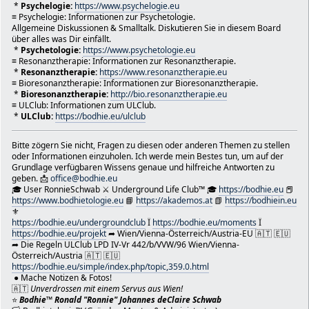
*
Psychelogie:
https://www.psychelogie.eu
seine Mitglieder bleibt. Zu ihren Hauptaufgaben können 
≡ Psychelogie: Informationen zur Psychetologie.
Durchsetzung von Regeln und Richtlinien: Moderatoren
Allgemeine Diskussionen & Smalltalk. Diskutieren Sie in diesem Board
Regeln und Richtlinien des Forums durch. Dazu gehört in 
über alles was Dir einfällt.
Regulierung des Benutzerverhaltens, die Verhinderung von
*
Psychetologie:
https://www.psychetologie.eu
≡ Resonanztherapie: Informationen zur Resonanztherapie.
Aufrechterhaltung einer respektvollen und themenbezogene
*
Resonanztherapie:
https://www.resonanztherapie.eu
Überwachung von Diskussionen: Sie behalten Forumsdi
≡ Bioresonanztherapie: Informationen zur Bioresonanztherapie.
Kommentare und benutzergenerierte Inhalte im Auge, um Re
*
Bioresonanztherapie:
http://bio.resonanztherapie.eu
störendes Verhalten zu erkennen und zu beheben.
≡ ULClub: Informationen zum ULClub.
Inhaltsverwaltung: Moderatoren haben möglicherweise 
*
ULClub:
https://bodhie.eu/ulclub
Beiträge, Kommentare oder Threads zu bearbeiten oder zu 
gegen die Regeln verstoßen oder auf andere Weise unangem
Bitte zögern Sie nicht, Fragen zu diesen oder anderen Themen zu stellen
Mediation: Sie können bei Streitigkeiten und Konflik
oder Informationen einzuholen. Ich werde mein Bestes tun, um auf der
Forumsmitgliedern vermitteln und versuchen, Lösungen zu 
Grundlage verfügbaren Wissens genaue und hilfreiche Antworten zu
zivile Atmosphäre aufrechtzuerhalten.
geben. 📩
office@bodhie.eu
Förderung der Teilnahme: Moderatoren können das Enga
🎓 User RonnieSchwab ⚔ Underground Life Club™ 🎓
https://bodhie.eu
📕
indem sie Diskussionen anregen, neue Mitglieder willkomm
https://www.bodhietologie.eu
📘
https://akademos.at
📗
https://bodhiein.eu
Benutzer bei der effektiven Nutzung der Plattform anlei
⚜
https://bodhie.eu/undergroundclub
Ï
https://bodhie.eu/moments
Ï
Probleme melden: Sie melden technische Probleme od
https://bodhie.eu/projekt
➦ Wien/Vienna-Österreich/Austria-EU 🇦🇹 🇪🇺
Plattformprobleme zur Lösung an Administratoren.
➦ Die Regeln ULClub LPD IV-Vr 442/b/VVW/96 Wien/Vienna-
Benutzerunterstützung: Moderatoren können Benutzern 
Österreich/Austria 🇦🇹 🇪🇺
Fragen haben oder Hilfe bei der Navigation im Forum ben
https://bodhie.eu/simple/index.php/topic,359.0.html
Aufbau einer Community: In vielen Fällen spielen Mod
● Mache Notizen & Fotos!
Rolle bei der Förderung des Gemeinschaftsgefühls, indem
🇦🇹
Unverdrossen mit einem Servus aus Wien!
Veranstaltungen organisieren, positive Interaktionen för
⭐️
Bodhie™ Ronald "Ronnie" Johannes deClaire Schwab