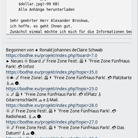
$dollar.jpg(~99 KB)
Alle Anhänge herunterladen
Sehr geehrter Herr Alexander Broskwa,
ich hoffe, es geht Ihnen gut.
Zunächst einmal möchte ich mich für die Informationen bedan
Allerdings habe ich ein anderes Anliegen.
Mein Name: Ronald (Johannes) Schwab und bin mit der SVNr: 2
Clementinengasse 8/8c
Begonnen von ★ Ronald Johannes deClaire Schwab
1150 Wien-Fünfhaus/Vienna-Österreich/Austria-EU
https://bodhie.eu/projekt/index.php?board=7.0
● Lebenslauf SuperVisor Gastronomie ★ Ronald Johannes "deC
► Neues 🌞 Board 🌌 Freie Zone Fest!. 🦺🌂 "Freie Zone FünfHaus
https://bodhie.eu/simple/index.php/board,9.0.html
Park! .💳 Infos!
Ich bin aufgrund meiner gesundheitlichen Situation zu 30% i
https://bodhie.eu/projekt/index.php?topic=35.0
🏳 Bodhietologie™ (Gründer; Mentor & Administrator)
🌞🛎- 🌌 Freie Zone!. 🦺🌂 "Freie Zone FünfHaus Park! .💳 Platzkarte
● Lebenslauf SuperVisor Gastronomie ★ https://bodhie.eu/si
🎸🧢 🌚.
★ Bodhietologe Ï https://bodhie.eu Ï https://www.bodhietolo
https://bodhie.eu/projekt/index.php?topic=23.0
📩 office@bodhie.eu
⚔ 🌌 🦺🌂 "Freie Zone FünfHaus Park! .💳 VÏPlatz 🎸
😎 Gastronom - Supervisor
Gitarrenschlacht 🧢 e🎸Mail.
💥 Ehrenamtlicher Consultant
https://bodhie.eu/projekt/index.php?topic=28.0
🎸 Künstler & Veranstaltungsberater
🌞 🌌 Freie Zone Fest!. 🦺🌂 "Freie Zone FünfHaus Park! .💳
🎓 Coaching & Gesundheitsberater - Mentor
Radiohead. 🎸🧢 🌚.
★ Obmann Underground Life Club™ Chairman Staff Officer Ct R
https://bodhie.eu/projekt/index.php?topic=27.0
⚔ ULC e.V. LPD IV-Vr 442/b/VVW/96™ 🇦🇹 Wien/Vienna-Österrei
🌞 🌌 Freie Zone Fest!. 🦺🌂 "Freie Zone FünfHaus Park! .💳 Das
☝ ULC Regeln: https://bodhie.eu/simple/index.php/topic,359
Datum? 🎸🧢 🌚.
Während meiner Pausen, die ich in den Straßen und Gassen vo