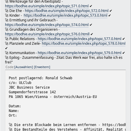
🚀 Werkzeuge für den Arbeitsplatz -
Schlumpfwörter https://bodhie.eu/anthologie/index.php?t
https://bodhie.eu/simple/index.php/topic,571.0.html
✔
⚔ Viel Glück!
🚀 Die Ehe -
https://bodhie.eu/simple/index.php/topic,572.0.html
✔
📌 .★ Deine eigene HomePage ★ 🚀 WebMaster Bodhieto
🚀 Kinder -
https://bodhie.eu/simple/index.php/topic,573.0.html
✔
Installatión Simple Machine Forum (SMF) 🚩.★
🚀 Ermittlung und ihr Gebrauch -
✪ Unsere eWerkzeuge:
https://bodhie.eu/simple/index.php/topic,574.0.html
✔
🚀 Grundlagen des Organisieren -
https://bodhie.eu/box/index.php/topic,99.0.html
https://bodhie.eu/simple/index.php/topic,576.0.htmll
✔
🎼 Das ULC Unter der SchmelzBrücke (openEnd) BrucknBeis
🚀 Public Relations -
https://bodhie.eu/simple/index.php/topic,577.0.html
✔
🧢 Das ULC Fest ist eine unplugged Jam Session.🚩
🚀 Planziele und Ziele-
https://bodhie.eu/simple/index.php/topic,578.0.html
https://bodhie.eu/box/index.php/topic,120.0.html
✔
Alle Daten auf den folgenden eWebSeiten sind korrekte, ü
🚀 Kommunikation -
https://bodhie.eu/simple/index.php/topic,579.0.html
✔
unverbindliche, kostenlose Informationen und Kurse sich
🚀 Epilog - Zusammenfassung - Zitat: Das Werk war frei, also halte ich es
zulernen und zu studieren; sich gesund natürlich nachhal
frei!"
geistig klug zu sein und aktiv fit für das Leben sein, 
Code
Auswählen
Erweitern
(Überleben) und weiter konstrukiv, kommunikativ zu bleib
erfahrende Webmaster & Mechatroniker & Elektroniker geda
Post postlagernd: Ronald Schwab
geschrieben!.
c/o: ULClub
JBC Business Service
📘 HptHP: https://bodhie.eu
Gumpendorferstrasse 142
📙 eSchule: https://akademos.at
PA 1065 Wien/Vienna - österreich/Austria-EU
📕 eAkademie: https://bodhietologie.eu
📗 Bodhie*in: https://bodhiein.eu
Datum:
* Box: https://bodhie.eu/box
Name:
🔝 ULC.Club: https://bodhie.eu/undergroundclub
Ort:
* Literatur: https://bodhie.eu/anthologie
* Religion: https://bodhie.eu/hiob
🚀 Die erste Blockade beim Lernen entfernen - https://bodhi
🚀 Die Bestandteile des Verstehens - Affinität, Realität un
* Book: https://bodhie.eu/facebook