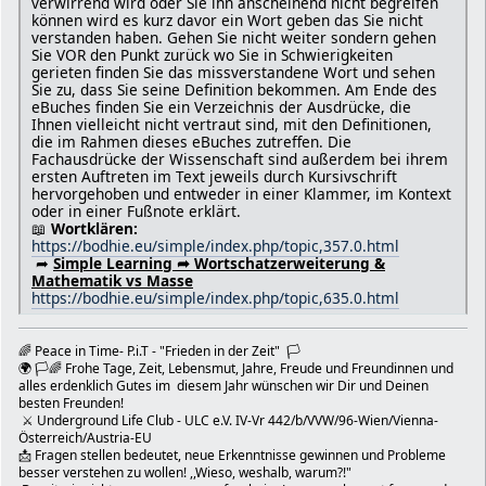
verwirrend wird oder Sie ihn anscheinend nicht begreifen
* ⚔ Book: https://bodhie.eu/facebook
können wird es kurz davor ein Wort geben das Sie nicht
* ⚔ NichteHP: https://bodhie.eu/Nicole.Lisa/SMF
verstanden haben. Gehen Sie nicht weiter sondern gehen
* ⚔ ULCsponsor: https://bodhie.eu/sponsor
Sie VOR den Punkt zurück wo Sie in Schwierigkeiten
* ⚔ Literatur: https://bodhie.eu/anthologie
gerieten finden Sie das missverstandene Wort und sehen
* ⚔ HPHanko: https://bodhie.eu/hanko
Sie zu, dass Sie seine Definition bekommen. Am Ende des
* ⚔ ULCsponsor: https://bodhie.eu/sponsor
eBuches finden Sie ein Verzeichnis der Ausdrücke, die
* ⚔ BodhieShop: https://bodhie.eu/shop
Ihnen vielleicht nicht vertraut sind, mit den Definitionen,
* ⚔ Religion: https://bodhie.eu/hiob
die im Rahmen dieses eBuches zutreffen. Die
Fachausdrücke der Wissenschaft sind außerdem bei ihrem
📩 office@bodhie.eu
ersten Auftreten im Text jeweils durch Kursivschrift
Zitieren?
hervorgehoben und entweder in einer Klammer, im Kontext
Schnell bearbeiten?
oder in einer Fußnote erklärt.
Mehr? ... .. .
📖
Wortklären:
📱📲 ChatGPT über den Browser kostenlos nutzen: https://
https://bodhie.eu/simple/index.php/topic,357.0.html
Die Forum Optionen bodhie.eu wird regelmässig aktualisi
➦
Simple Learning ➦ Wortschatzerweiterung &
Abonnieren Sie unverbindliche und kostenlos die Bodhieeu
Mathematik vs Masse
sofort informiert zu sein; indem Sie das folgende Formul
https://bodhie.eu/simple/index.php/topic,635.0.html
http://bodhie.eu/mailman/listinfo/bodhieeumailingliste.
erhalten Sie eine Bestätigungs-E-Mail, um sicherzustelle
🌈 Peace in Time- P.i.T - "Frieden in der Zeit" 🏳
wirklich Sie sind, der abonnieren möchte. Dies ist eine
🌍 🏳🌈 Frohe Tage, Zeit, Lebensmut, Jahre, Freude und Freundinnen und
Mailingliste, was bedeutet, dass die Abonnentenliste vo
alles erdenklich Gutes im diesem Jahr wünschen wir Dir und Deinen
Nichtmitgliedern nicht eingesehen werden kann.
besten Freunden!
Wikie hilft: https://de.wikipedia.org/wiki/Wikipedia:Ha
⚔ Underground Life Club - ULC e.V. IV-Vr 442/b/VVW/96-Wien/Vienna-
Das könnte Dich/Sie auch interessieren:
Österreich/Austria-EU
● Mache Notizen & Fotos!
📩 Fragen stellen bedeutet, neue Erkenntnisse gewinnen und Probleme
🇦🇹 Unverdrossen mit einem Servus aus Wien!
besser verstehen zu wollen! ,,Wieso, weshalb, warum?!"