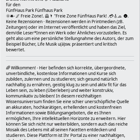
für den
FünfHaus Park Fünfhaus Park
🌞🛎- 🌌 Freie Zone!. 🦺🌂 "Freie Zone FünfHaus Park! .💳🎸🧢 🌚.
Keine Rezensionen · Rezensionen werden in Printmedien (zB.
Zeitungen) oder im Internet veröffentlicht und haben das Ziel,
dem/die Leser*Innen ein Werk oder Ähnliches vorzustellen. Es
geht also um eine persönliche Stellungnahme des Autors, der zum
Beispiel Bücher, Life Musik u(ä)sw. präsentiert und kritisch
bewertet.
🌈 Willkommen! - Hier befinden sich korrekte, übergeordnete,
unverbindliche, kostenlose Informationen und Kurse sich
zubilden, zulernen und zu studieren; sich gesund natürlich
nachhaltig zu ernähren, geistig klug zu sein und aktiv fit für das
Leben sein, zu leben (Überleben) und weiter konstrukiv,
kommunikativ zu bleiben! In diesem reichhaltigen
Wissensuniversum finden Sie eine schier unerschöpfliche Quelle
an akkuraten, hochkarätigen, erhellenden und kostenfreien
Informationen sowie Bildungsangeboten, die es Ihnen
ermöglichen, Ihre intellektuellen Horizonte zu erweitern. Hier
können Sie sich nicht nur weiterbilden, sondern auch das reiche
Mosaik des Lebens mit all seinen Facetten entdecken und
studieren. Diese Plattform ist Ihr Portal zu einer nachhaltigen,