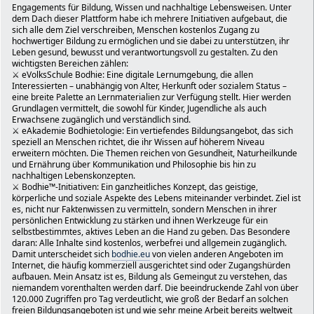
und persönlicher Weiterentwicklung.
Engagements für Bildung, Wissen und nachhaltige Lebensweisen. Unter
Zusätzlich zu meinen vielfältigen Interessen und Akt
dem Dach dieser Plattform habe ich mehrere Initiativen aufgebaut, die
der Obmann des Underground Life Club und Chairman Staff 
sich alle dem Ziel verschreiben, Menschen kostenlos Zugang zu
hochwertiger Bildung zu ermöglichen und sie dabei zu unterstützen, ihr
Ronald Schwab. Der Underground Life Club (ULC) ist eine 
Leben gesund, bewusst und verantwortungsvoll zu gestalten. Zu den
Organisation in Wien und Österreich, und Sie können mehr
wichtigsten Bereichen zählen:
Aktivitäten unter diesem Link erfahren:
⚔ eVolksSchule Bodhie: Eine digitale Lernumgebung, die allen
https://bodhie.eu/simple/index.php/topic,359.0.html.
Interessierten – unabhängig von Alter, Herkunft oder sozialem Status –
Erbitte hiermit eine 💳 Platzkarte
eine breite Palette an Lernmaterialien zur Verfügung stellt. Hier werden
für den
Grundlagen vermittelt, die sowohl für Kinder, Jugendliche als auch
FünfHaus Park Fünhaus Park
Erwachsene zugänglich und verständlich sind.
Keine Rezensionen · Park
⚔ eAkademie Bodhietologie: Ein vertiefendes Bildungsangebot, das sich
speziell an Menschen richtet, die ihr Wissen auf höherem Niveau
"Freie Zone!. (☡one) - "Freie Zone FünfHaus Park!. (☡one
erweitern möchten. Die Themen reichen von Gesundheit, Naturheilkunde
-
und Ernährung über Kommunikation und Philosophie bis hin zu
1,20 km · Clementinengasse 14
nachhaltigen Lebenskonzepten.
(siehe auch die "kleine" Bühne im FünfHaus Park)!
⚔ Bodhie™-Initiativen: Ein ganzheitliches Konzept, das geistige,
Wien-Fünfhaus/Vienna-Österreich/Austria 🇦🇹 EU 🇪🇺
körperliche und soziale Aspekte des Lebens miteinander verbindet. Ziel ist
🎼 🥁 🎤 🎸 🎹 🎷 🪕 🎺 🪘 🪗 🔊
es, nicht nur Faktenwissen zu vermitteln, sondern Menschen in ihrer
🎸 MyGitarren 🎸 Epiphone DOT Studio WB†Limited Edition 
persönlichen Entwicklung zu stärken und ihnen Werkzeuge für ein
🎼 https://bodhie.eu/simple/index.php/topic,636.0.html
selbstbestimmtes, aktives Leben an die Hand zu geben. Das Besondere
daran: Alle Inhalte sind kostenlos, werbefrei und allgemein zugänglich.
Post: Ronald Schwab; 1150 Wien-Fünfhaus; Clementinengas
Damit unterscheidet sich
bodhie.eu
von vielen anderen Angeboten im
Post postlagernd: Ronald "Johannes DeClaire" Schwab
Internet, die häufig kommerziell ausgerichtet sind oder Zugangshürden
c/o: ULClub
aufbauen. Mein Ansatz ist es, Bildung als Gemeingut zu verstehen, das
JBC Business Service
niemandem vorenthalten werden darf. Die beeindruckende Zahl von über
Gumpendorferstrasse 142
120.000 Zugriffen pro Tag verdeutlicht, wie groß der Bedarf an solchen
PA 1065 Wien/Vienna - � Österreich/Austria-EU
freien Bildungsangeboten ist und wie sehr meine Arbeit bereits weltweit