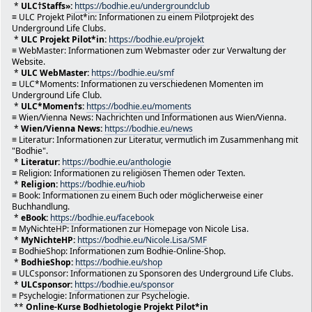
*
ULC†Staffs»:
https://bodhie.eu/undergroundclub
des Lebens mit all seinen Facetten entdecken und studie
≡ ULC Projekt Pilot*in: Informationen zu einem Pilotprojekt des
Plattform ist Ihr Portal zu einer nachhaltigen, vitalen 
Underground Life Clubs.
sowohl Ihrem Körper als auch Ihrem Geist Wohlstand und 
*
ULC Projekt Pilot*in:
https://bodhie.eu/projekt
verleiht. Sie werden dazu befähigt, aktiv und energiegel
≡ WebMaster: Informationen zum Webmaster oder zur Verwaltung der
Leben zu gehen, nicht bloss zu existieren, sondern zu le
Website.
*
ULC WebMaster:
https://bodhie.eu/smf
mit einer aufbauenden, kommunikativen Einstellung gegenü
≡ ULC*Moments: Informationen zu verschiedenen Momenten im
Sie herum.
Underground Life Club.
Willkommen in einer Welt des Wissens und der Selbstverwi
*
ULC*Momen†s:
https://bodhie.eu/moments
:) Nach der schriftlichen, verbalen und praktischer Prüf
≡ Wien/Vienna News: Nachrichten und Informationen aus Wien/Vienna.
ULC Staff Mitglied und ein Bodhie Auditor werden!
*
Wien/Vienna News:
https://bodhie.eu/news
In einem universitären Kontext kann der Begriff "Auditor
≡ Literatur: Informationen zur Literatur, vermutlich im Zusammenhang mit
Bedeutung haben. Ein "Auditor" an einer Universität ist 
"Bodhie".
eine Person, die Kurse oder Vorlesungen besucht, aber ke
*
Literatur:
https://bodhie.eu/anthologie
≡ Religion: Informationen zu religiösen Themen oder Texten.
Zulassung oder Credits für diese Kurse verfolgt. Sie neh
*
Religion:
https://bodhie.eu/hiob
Kursen teil, um Wissen zu erwerben oder Interessen zu ve
≡ Book: Informationen zu einem Buch oder möglicherweise einer
ein Abschlussziel zu haben.
Buchhandlung.
In diesem speziellen universitären Zusammenhang bezieht 
*
eBook:
https://bodhie.eu/facebook
auf eine Person, die Kurse verfolgt, ohne auf einen aka
≡ MyNichteHP: Informationen zur Homepage von Nicole Lisa.
Abschluss hinzuarbeiten. Ein Auditor in dieser Hinsicht 
*
MyNichteHP:
https://bodhie.eu/Nicole.Lisa/SMF
in erster Linie ein aufmerksamer und wissbegieriger Zuh
≡ BodhieShop: Informationen zum Bodhie-Online-Shop.
🇦🇹 ULC eV. IV-Vr 442/b/VVW/96 LPD Wien/Vienna-Österreic
*
BodhieShop:
https://bodhie.eu/shop
≡ ULCsponsor: Informationen zu Sponsoren des Underground Life Clubs.
office@bodhie.eu
*
ULCsponsor:
https://bodhie.eu/sponsor
Ein Community-Forum-Moderator ist eine Person, die dafür
≡ Psychelogie: Informationen zur Psychelogie.
ist, sicherzustellen, dass ein Online-Forum oder eine
**
Online-Kurse Bodhietologie Projekt Pilot*in
Community-Plattform ein sicherer, einladender und produk