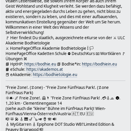
vitalen Lebensweise, die sowohl Ihrem Körper als auch Ihrem
Geist Wohlstand und Klugheit verleiht. Sie werden dazu befähigt,
aktiv und energiegeladen durchs Leben zu gehen, nicht bloss zu
existieren, sondern zu leben, und dies mit einer aufbauenden,
kommunikativen Einstellung gegenüber der Welt um Sie herum.
Willkommen in einer Welt des Wissens und der
Selbstverwirklichung!
🚩 Hier findest Du staatlich, ausgezeichnete eKurse von der ⚔ ULC
Akademie Bodhietologie
⚔ HomePageOffice Akademie Bodhietologie Ï 🏳
HomePageOffice Kadetten Schule ⛔ DeutschKurs 📧 Wortklären 🚩
Übungen ⌘
📘 HptHP:
https://bodhie.eu
📗 Bodhie*in:
https://bodhiein.eu
📙 eSchule:
https://akademos.at
📕 eAkademie:
https://bodhietologie.eu
"Freie Zone!. (☡one) - "Freie Zone FünfHaus Park!. (☡one
FünfHaus Park)
🌞🛎- 🌌 Freie Zone!. 🦺🌂 "Freie Zone FünfHaus Park! .💳🎸🧢 🌚.
1,20 km · Clementinengasse 14
(siehe auch die "kleine" Bühne im FünfHaus Park)! Wien-
Fünfhaus/Vienna-Österreich/Austria 🇦🇹 EU 🇪🇺
🎼 🥁 🎤 🎸 🎹 🎷 🪕 🎺 🪘 🪗 🔊
🎸 MyGitarren 🎸 Epiphone DOT Studio WB†Limited Edition &
Peavey Briarwood 🎼