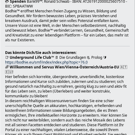
💳
Spenden
Bank99™: Ronald Schwab - IBAN: AT261912000025607510 -
selbsttätig eruieren).
BIC: SPBAATWW
Nach erfolgreicher Bewerbung bekommt man einen Künstler*
Bodhie™ eröffnet Menschen freien Zugang zu Wissen, Bildung und
und kann sich im Online-Kalender für bestimmte Slots ei
Gesundheit. Wir fördern bewusstes Leben, präzises Verstehen und
Mit freundlichen Grüßen; Broskwa Alexander
kreativen Ausdruck, damit jeder sein volles Potenzial entfalten kann.
≡ Sachbearbeiter für Straßenkunst
Unsere Vision ist eine Welt, in der Menschen selbstbestimmt, nachhaltig
und bewusst leben. Bodhie™ verbindet Lernen, Gesundheit, Gemeinschaft
≡ Dezernat V - Veranstaltungen
und Kreativität zu einer lebendigen Plattform – für ein Leben, das mehr ist
≡ Magistratsabteilung 36
als nur Existieren.
≡ 1200 Wien, Dresdner Straße 73-75/4. Stock/Zimmer
≡ Telefon: +43 1 4000 36335
≡ Fax: +43 1 4000 99 3636
Das könnte Dich/Sie auch interessieren:
📑
Underground Life Club
™ 📄 Die Grundlagen 📃 Prolog 🔰
≡ eMail: alexander.broskwa@wien.gv.at
https://bodhie.eu/smf/index/index.php?topic=76.0
≡ Web: https://wien.gv.at |
🌈
Willkommen und Servus Wien/Vienna-Österreich/Austria-EU
🇦🇹
https://www.wien.at/wirtschaft/gewerbe/technik
🇪🇺!
Parteienzeiten: nach Terminvereinbarung
Hier befinden sich korrekte, übergeordnete, unverbindliche, kostenlose
(https://www.veranstaltungswesen.wien.at)
Informationen und Kurse sich zubilden, zulernen und zu studieren; sich
Amtsstunden: Montag bis Freitag 9:00 bis 15:00 Uhr
gesund natürlich nachhaltig zu ernähren, geistig klug zu sein und aktiv fit
Der Austausch von Nachrichten mit dem oben angeführt
für das Leben sein, zu leben (Überleben) und weiter konstrukiv,
E-Mail dient ausschließlich Informationszwecken. Rechts
kommunikativ zu bleiben!
In diesem reichhaltigen Wissensuniversum finden Sie eine schier
Erklärungen dürfen über dieses Medium nur im Wege von öf
unerschöpfliche Quelle an akkuraten, hochkarätigen, erhellenden und
Postfächern (post@ma36.wien.gv.at oder event@ma36.wien.
kostenfreien Informationen sowie Bildungsangeboten, die es Ihnen
übermittelt werden.
ermöglichen, Ihre intellektuellen Horizonte zu erweitern. Hier können Sie
sich nicht nur weiterbilden, sondern auch das reiche Mosaik des Lebens
Adresse: Clementinengasse 14, 1150 Wien
mit all seinen Facetten entdecken und studieren. Diese Plattform ist Ihr
Öffnungszeiten: Rund um die Uhr geöffnet
Portal zu einer nachhaltigen, vitalen Lebensweise, die sowohl Ihrem
Info zum Unternehmen bearbeiten
Körper als auch Ihrem Geist Wohlstand und Klugheit verleiht. Sie werden