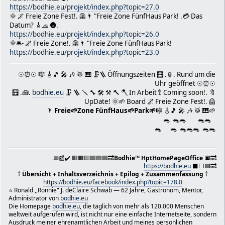
Betreff: 💳 Platzkarte Wien/Vienna-Österreich/Austria 🇦🇹
https://bodhie.eu/projekt/index.php?topic=27.0
🎹 🎷 🪕 🎺 🪘 🪗 🔊 ⚔ Viel Glück!
🌞 🌌 Freie Zone Fest!. 🦺🌂 "Freie Zone FünfHaus Park! .💳 Das
Datum? 🎸🧢 🌚.
Sehr geehrter Herr Alexander Broskwa,
https://bodhie.eu/projekt/index.php?topic=26.0
ich hoffe, diese zusätzlichen Informationen helfen Ihnen
🌞🛎- 🌌 Freie Zone!. 🦺🌂 "Freie Zone FünfHaus Park!
kennenzulernen.?
https://bodhie.eu/projekt/index.php?topic=23.0
Mein vollständiger Name ist Bodhie Ronald "ronnie" J
Schwab, und ich grüße Sie herzlich aus Wien, genauer ges
Bezirk Fünfhaus, in der Clementinengasse 8/8c, 1150 Wien
☉⏰☉ 🎼 🎸🎵 🎤 🎶 🥁 🎹 🗜🪜 Öffnungszeiten 🧮 .🏮. Rund um die
Dies ist meine derzeitige Adresse.
Uhr geöffnet ☉⏰☉
🧮 .🧰.
Ich bin ein engagierter Vertreter Österreichs und de
bodhie.eu
🗜 🪜 🪛 🔧 🛠 ⚒ 🔨 🪓 In Arbeit 🚏 Coming soon!. 🔖
Union (EU), und ich setze mich unermüdlich für die Förd
UpDate! 🌞🌱 Board 🌌 Freie Zone Fest!. 🦺
Friedens und die Bedeutung des individuellen Lebens ein
🌂
Freie🌱Zone FünfHaus🌱Park🌱
🎼 🎸🎵 🎤 🎶 🥁 🎹🌱
Als Gründer, Mentor und Administrator von Bodhietolo
🐀 🐀🐀 🐀🐀
in spirituellen und philosophischen Belangen involviert.
🐀 🐀 🐀🐀🐀 🐀🐀
über meine Ansichten und Projekte auf meiner Website htt
und https://www.bodhietologie.eu erfahren.
Wenn Sie Interesse an meinem beruflichen Werdegang h
.✉📰✔️ 🟥🟧🟨🟩🟦🟪🔜
Bodhie
™
HptHomePageOffice
🔲🔜
stolz darauf, meine Erfahrungen und Qualifikationen als 
https://bodhie.eu
⬛️⬜️🟪🔜
der Gastronomie darzulegen. Mein Lebenslauf ist unter fo
†
Übersicht + Inhaltsverzeichnis + Epilog + Zusammenfassung
†
https://bodhie.eu/facebook/index.php?topic=178.0
verfügbar: https://bodhie.eu/simple/index.php/topic,8.0
⭐️ Ronald ,,Ronnie" J. deClaire Schwab — 62 Jahre, Gastronom, Mentor,
Ich bin auch in den Bereichen Kunst und Veranstaltun
Administrator von
bodhie.eu
und engagiere mich ehrenamtlich für verschiedene Projek
Die Homepage
bodhie.eu
, die täglich von mehr als 120.000 Menschen
Als Coach und Gesundheitsberater bin ich bestrebt, a
weltweit aufgerufen wird, ist nicht nur eine einfache Internetseite, sondern
und sie auf ihrem Weg zu begleiten. Mein Ansatz basiert 
Ausdruck meiner ehrenamtlichen Arbeit und meines persönlichen