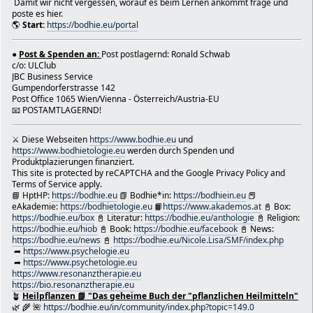
Damit wir nicht vergessen, worauf es beim Lernen ankommt frage und
⭐️ Bodhie™ Ronald "ronnie" Johannes deClaire Schwab
poste es hier.
🏳 Bodhietologie™ (Gründer; Mentor & Administrator)
🌎
Start:
https://bodhie.eu/portal
● Lebenslauf SuperVisor Gastronomie ★
https://bodhie.eu/simple/index.php/topic,8.0.html
★ Bodhietologe Ï https://bodhie.eu Ï https://www.bodhiet
●
Post & Spenden an:
Post postlagernd: Ronald Schwab
c/o: ULClub
https://www.akademos.at
JBC Business Service
📩 office@bodhie.eu
Gumpendorferstrasse 142
😎 Gastronom - Supervisor
Post Office 1065 Wien/Vienna - Österreich/Austria-EU
💥 Ehrenamtlicher Consultant
📧 POSTAMTLAGERND!
🎸 Künstler & Veranstaltungsberater
🎓 Coaching & Gesundheitsberater - Mentor
⚔ Diese Webseiten
https://www.bodhie.eu
und
★ Obmann Underground Life Club™ Chairman Staff Officer C
https://www.bodhietologie.eu
werden durch Spenden und
⚔ ULC e.V. LPD IV-Vr 442/b/VVW/96™ 🇦🇹 Wien/Vienna-Öste
Produktplazierungen finanziert.
🇪🇺
This site is protected by reCAPTCHA and the Google Privacy Policy and
☝ ULC Regeln: https://bodhie.eu/simple/index.php/topic
Terms of Service apply.
📖 WICHTIGE ANMERKUNG
📘 HptHP:
https://bodhie.eu
📗 Bodhie*in:
https://bodhiein.eu
📕
Achten Sie beim Studieren dieses eBuch sehr, sehr so
eAkademie:
https://bodhietologie.eu
📙
https://www.akademos.at
📓 Box:
dass Sie niemals über ein Wort hinweggehen, das Sie nich
https://bodhie.eu/box
📓 Literatur:
https://bodhie.eu/anthologie
📓 Religion:
https://bodhie.eu/hiob
📓 Book:
https://bodhie.eu/facebook
📓 News:
verstehen. Der einzige Grund warum jemand ein Studium au
https://bodhie.eu/news
📓
https://bodhie.eu/Nicole.Lisa/SMF/index.php
oder lernunfähig wird liegt darin dass er über ein nicht
➦
https://www.psychelogie.eu
Wort oder eine nicht verstandene Redewendung hinweggegan
➦
https://www.psychetologie.eu
der Stoff verwirrend wird oder Sie ihn anscheinend nicht
https://www.resonanztherapie.eu
können wird es kurz davor ein Wort geben das Sie nicht v
https://bio.resonanztherapie.eu
Gehen Sie nicht weiter sondern gehen Sie VOR den Punkt z
🪴
Heilpflanzen 📗 "Das geheime Buch der "pflanzlichen Heilmitteln"
Schwierigkeiten gerieten finden Sie das missverstandene 
🌿 🌾 🌺
https://bodhie.eu/in/community/index.php?topic=149.0