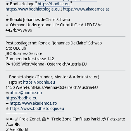
★ Bodhietologe Ï
https://bodhie.eu
Ï
https://www.bodhietologie.eu
Ï
https://www.akademos.at
..
★ Ronald Johannes deClaire Schwab
⚔.Obmann Underground Life Club/ULC e.V. LPD IV-Vr
442/b/VVW/96
Post postlagernd: Ronald "Johannes DeClaire" Schwab
c/o: ULClub
JBC Business Service
Gumpendorferstrasse 142
PA 1065 Wien/Vienna - Österreich/Austria-EU
Bodhietologie (Gründer; Mentor & Administrator)
HptHP:
https://bodhie.eu
1150 Wien-FünfHaus/Vienna-Österreich/Austria-EU
✉
office@bodhie.eu
https://bodhie.eu
➦
https://www.akademos.at/
⚜
https://www.bodhietologie.eu
------------------
🌞🛎- 🌌 Freie Zone!. 🦺🌂 "Freie Zone FünfHaus Park! .💳 Platzkarte
🎸🧢 🌚.
⚔ Viel Glück!