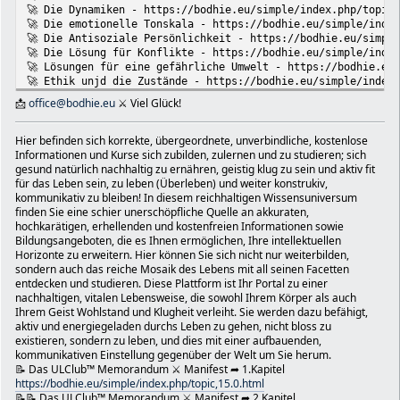
🚀 Die Dynamiken - https://bodhie.eu/simple/index.php/topic
* News: https://bodhie.eu/news
🚀 Die emotionelle Tonskala - https://bodhie.eu/simple/inde
* https://bodhie.eu/Nicole.Lisa/SMF/index.php
🚀 Die Antisoziale Persönlichkeit - https://bodhie.eu/simpl
* https://bodhie.eu/hanko
🚀 Die Lösung für Konflikte - https://bodhie.eu/simple/inde
📩 office@bodhie.eu
🚀 Lösungen für eine gefährliche Umwelt - https://bodhie.eu
PN: Bitte teilen mit deinen besten Freunden; Danke!
🚀 Ethik unjd die Zustände - https://bodhie.eu/simple/index
➦ Notfall EDV Dienstleistungen Wien/Vienna-Österreich/Au
🚀 Integrität und Ehrlichkeit - https://bodhie.eu/simple/in
📩
office@bodhie.eu
⚔ Viel Glück!
Kontakt per eMail https://www.plug.at/mailverbindung o
🚀 🟡 Wie Sie jemandem helfen können von ★ Ronald ( ✅ Narco
Wie Sie jemandem helfen können - Drogen und Giftstoffe - ht
telefonisch +436803015224 sind wir für Euch erreichbar.
🚀 Werkzeuge für den Arbeitsplatz - https://bodhie.eu/simpl
Hier befinden sich korrekte, übergeordnete, unverbindliche, kostenlose
https://www.plug.at
🚀 Die Ehe - https://bodhie.eu/simple/index.php/topic,572.0
Informationen und Kurse sich zubilden, zulernen und zu studieren; sich
🖲 Bodhie Shop OnlineMarketing Community: https://bodhie
🚀 Kinder - https://bodhie.eu/simple/index.php/topic,573.0.
gesund natürlich nachhaltig zu ernähren, geistig klug zu sein und aktiv fit
Haftungsausschluss: Dieser Inhalt ist nur für Bildungszw
🚀 Ermittlung und ihr Gebrauch - https://bodhie.eu/simple/i
für das Leben sein, zu leben (Überleben) und weiter konstrukiv,
unverbindlich kostenlos. Die bereitgestellten Informatio
🚀 Grundlagen des Organisieren - https://bodhie.eu/simple/i
kommunikativ zu bleiben! In diesem reichhaltigen Wissensuniversum
Forschungsarbeiten, die aus externen Quellen zusammenget
🚀 Public Relations - https://bodhie.eu/simple/index.php/to
finden Sie eine schier unerschöpfliche Quelle an akkuraten,
🎼 Das ULC Unter der SchmelzBrücke (openEnd) BrucknBeisl* F
🚀 Planziele und Ziele- https://bodhie.eu/simple/index.php/
hochkarätigen, erhellenden und kostenfreien Informationen sowie
➦ Alle Daten auf den folgenden eWebSeiten sind korrekte, üb
🚀 Kommunikation - https://bodhie.eu/simple/index.php/topic
Bildungsangeboten, die es Ihnen ermöglichen, Ihre intellektuellen
📘 HptHP: https://bodhie.eu
Horizonte zu erweitern. Hier können Sie sich nicht nur weiterbilden,
Name (BlockBuchStaben)/eMail Addi/Adresse/Unterschrift:
sondern auch das reiche Mosaik des Lebens mit all seinen Facetten
📙 eSchule: https://akademos.at
entdecken und studieren. Diese Plattform ist Ihr Portal zu einer
📕 eAkademie: https://bodhietologie.eu
nachhaltigen, vitalen Lebensweise, die sowohl Ihrem Körper als auch
📗 Bodhie*in: https://bodhiein.eu
Ihrem Geist Wohlstand und Klugheit verleiht. Sie werden dazu befähigt,
* Box: https://bodhie.eu/box
Spende € ______.- liegt bei!
aktiv und energiegeladen durchs Leben zu gehen, nicht bloss zu
* HptHP: https://bodhie.eu
existieren, sondern zu leben, und dies mit einer aufbauenden,
* eSchule: https://akademos.at
kommunikativen Einstellung gegenüber der Welt um Sie herum.
* eAkademie: https://bodhietologie.eu
📝 Das ULClub™ Memorandum ⚔ Manifest ➦ 1.Kapitel
* Bodhie*in: https://bodhiein.eu
https://bodhie.eu/simple/index.php/topic,15.0.html
📝📝 Das ULClub™ Memorandum ⚔ Manifest ➦ 2.Kapitel
* ULC*Momen†s: https://bodhie.eu/moments