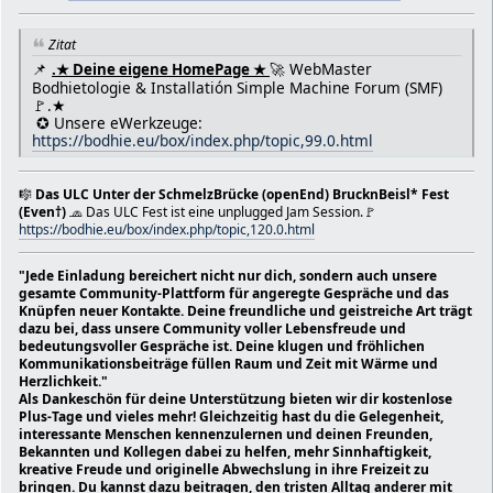
Sie zu, dass Sie seine Definition bekommen. Am Ende des 
Sie ein Verzeichnis der Ausdrücke, die Ihnen vielleicht 
Zitat
sind, mit den Definitionen, die im Rahmen dieses eBuches
📌
🚀 WebMaster
Fachausdrücke der Wissenschaft sind außerdem bei ihrem e
.★ Deine eigene HomePage ★
Bodhietologie & Installatión Simple Machine Forum (SMF)
im Text jeweils durch Kursivschrift hervorgehoben und en
🚩.★
Klammer, im Kontext oder in einer Fußnote erklärt.
✪ Unsere eWerkzeuge:
📖 Wortklären: https://bodhie.eu/simple/index.php/top
https://bodhie.eu/box/index.php/topic,99.0.html
➦ Simple Learning ➦ Wortschatzerweiterung & Mathematik 
https://bodhie.eu/simple/index.php/topic,635.0.html
📑 Algorithmen 📥 Wortschatzerweiterung ➦ Die Bodhiet
🎼
Das ULC Unter der SchmelzBrücke (openEnd) BrucknBeisl* Fest
https://bodhie.eu/box/index.php/topic,138.0.html
(Even†)
🧢 Das ULC Fest ist eine unplugged Jam Session.🚩
🌈 Peace in Time- P.i.T - "Frieden in der Zeit" 🏳
https://bodhie.eu/box/index.php/topic,120.0.html
📖 Glossar-Wörterverzeichnis-Nomenklatur:
https://bodhie.eu/simple/index.php/topic,358.0.html
"Jede Einladung bereichert nicht nur dich, sondern auch unsere
� Bodhietologie Regeln
gesamte Community-Plattform für angeregte Gespräche und das
https://bodhie.eu/simple/index.php/topic,359.0.html
Knüpfen neuer Kontakte. Deine freundliche und geistreiche Art trägt
🌎 Start: https://bodhie.eu/portal
dazu bei, dass unsere Community voller Lebensfreude und
🇦🇹 https://wien.orf.at/player
bedeutungsvoller Gespräche ist. Deine klugen und fröhlichen
Kommunikationsbeiträge füllen Raum und Zeit mit Wärme und
🌍 🏳🌈 Frohe Tage, Zeit, Lebensmut, Jahre, Freude und F
Herzlichkeit."
alles erdenklich Gutes im diesem Jahr wünschen wir Dir 
Als Dankeschön für deine Unterstützung bieten wir dir kostenlose
besten Freunden!
Plus-Tage und vieles mehr! Gleichzeitig hast du die Gelegenheit,
⚔ Underground Life Club - ULC e.V. IV-Vr
interessante Menschen kennenzulernen und deinen Freunden,
442/b/VVW/96-Wien/Vienna-Österreich/Austria-EU
Bekannten und Kollegen dabei zu helfen, mehr Sinnhaftigkeit,
● Fragen stellen bedeutet, neue Erkenntnisse gewinnen un
kreative Freude und originelle Abwechslung in ihre Freizeit zu
besser verstehen zu wollen! ,,Wieso, weshalb, warum?!"
bringen. Du kannst dazu beitragen, den tristen Alltag anderer mit