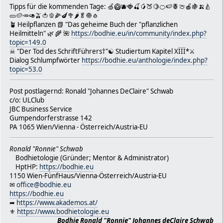
Tipps für die kommenden Tage: 🍏🥝🫐🍓🍒🥭🍑🍋🍊🍉🍍🍈🍎🍇🍌🍐
🥒🥔🥕🥑🫒🍅🫑🌽🍆🥦🌶🥬🧅🧄
🪴 Heilpflanzen 📗 "Das geheime Buch der "pflanzlichen
Heilmitteln" 🌿 🌾 🌺
https://bodhie.eu/in/community/index.php?
topic=149.0
☠ "Der Tod des SchriftFührers†"☯ Studiertum Kapitel XÏÏÏ*⚔
Dialog Schlumpfwörter
https://bodhie.eu/anthologie/index.php?
topic=53.0
Post postlagernd: Ronald "Johannes DeClaire" Schwab
c/o: ULClub
JBC Business Service
Gumpendorferstrasse 142
PA 1065 Wien/Vienna - Österreich/Austria-EU
Ronald "Ronnie" Schwab
Bodhietologie (Gründer; Mentor & Administrator)
HptHP:
https://bodhie.eu
1150 Wien-FünfHaus/Vienna-Österreich/Austria-EU
✉
office@bodhie.eu
https://bodhie.eu
➦
https://www.akademos.at/
⚜
https://www.bodhietologie.eu
Bodhie Ronald "Ronnie" Johannes deClaire Schwab