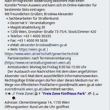
Nach erfolgreicher Bewerbung bekommt man einen
Künstler*innen Ausweis und kann sich im Online-Kalender für
bestimmte Slots eintragen.
Mit freundlichen Grüßen; Broskwa Alexander
≡ Sachbearbeiter für Straßenkunst
≡ Dezernat V - Veranstaltungen
≡ Magistratsabteilung 36
≡ 1200 Wien, Dresdner Straße 73-75/4. Stock/Zimmer 420
≡ Telefon: +43 1 4000 36335
≡ Fax: +43 1 4000 99 3636
≡ eMail:
alexander.broskwa@wien.gv.at
≡ Web:
https://wien.gv.at
|
https://www.wien.at/wirtschaft/gewerbe/technik
Parteienzeiten: nach Terminvereinbarung
(
https://www.veranstaltungswesen.wien.at
)
Amtsstunden: Montag bis Freitag 9:00 bis 15:00 Uhr
Der Austausch von Nachrichten mit dem oben angeführten
Absender via E-Mail dient ausschließlich Informationszwecken.
Rechtsgültige Erklärungen dürfen über dieses Medium nur im
Wege von öffentlichen Postfächern (post@ma36.wien.gv.at oder
event@ma36.wien.gv.at
) übermittelt werden.
🌞🛎- 🌌 Freie Zone!.🦺🌂
"
Freie Zone FünfHaus Park
"
.💳 🎸🧢
🌚.
Adresse: Clementinengasse 14, 1150 Wien
Öffnungszeiten: Rund um die Uhr geöffnet