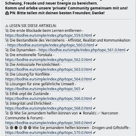
Damit wir nicht vergessen, worauf es beim Lernen ankom
Schwung, Freude und neuer Energie zu bereichern.
Komm und erlebe unsere 'private' Community gemeinsam mit uns!
poste es hier.
📩 PN: Bitte teilen mit deinen besten Freunden; Danke!
● Post & Spenden an: Ronald Schwab
🏳🌈 ULC/Clementinium/bodhie.eu - Postfiliale 1153 - Pos
- 1150 Wien/Vienna-Österreich/Austria-EU - POSTAMTLAGER
⚠️ LESEN SIE DIESE ARTIKELN:
Diese Webseiten https://www.bodhie.eu und
🚀 Die erste Blockade beim Lernen entfernen -
https://bodhie.eu/simple/index.php/topic,559.0.html
✔
https://www.bodhietologie.euwerden durch Spenden und Pro
🚀 Die Bestandteile des Verstehens - Affinität, Realität und Kommunikation
finanziert.
-
https://bodhie.eu/simple/index.php/topic,560.0.html
✔
This site is protected by reCAPTCHA and the Google Priva
🚀 Die Dynamiken -
https://bodhie.eu/simple/index.php/topic,561.0.html
✔
Terms of Service apply.
🚀 Die emotionelle Tonskala -
⚔
https://bodhie.eu/simple/index.php/topic,562.0.html
✔
📘 HptHP: https://bodhie.eu 📗 Bodhie*in: https://bodhiei
🚀 Die Antisoziale Persönlichkeit -
https://bodhietologie.eu 📙https://www.akademos.at 📓 Bo
https://bodhie.eu/simple/index.php/topic,563.0.html
✔
https://bodhie.eu/box 📓 Literatur: https://bodhie.eu/an
🚀 Die Lösung für Konflikte -
https://bodhie.eu/simple/index.php/topic,564.0.html
✔
Religion: https://bodhie.eu/hiob 📓 Book: https://bodhie
🚀 Lösungen für eine gefährliche Umwelt -
News: https://bodhie.eu/news 📓
https://bodhie.eu/simple/index.php/topic,565
✔
https://bodhie.eu/Nicole.Lisa/SMF/index.php
🚀 Ethik unjd die Zustände -
➦ https://www.psychelogie.eu
https://bodhie.eu/simple/index.php/topic,566.0.html
✔
➦ https://www.psychetologie.eu
🚀 Integrität und Ehrlichkeit -
https://www.resonanztherapie.eu
https://bodhie.eu/simple/index.php/topic,568.0.html
✔
https://bio.resonanztherapie.eu
🚀 🟡 Wie Sie jemandem helfen können von ★ Ronald ( ✅ Narconon
Tipps für die kommenden Tage: 🍏🥝🫐🍓🍒🥭🍑🍋🍊🍉🍍🍈🍎🍇🍌🍐
Communitie & Forum) -
https://bodhie.eu/simple/index.php/topic,569.0.html
✔
🪴 Heilpflanzen 📗 "Das geheime Buch der "pflanzlichen He
🚀 🔴 🟠 🟡 🟢 🔵 Wie Sie jemandem helfen können - Drogen und Giftstoffe -
https://bodhie.eu/in/community/index.php?topic=149.0
https://bodhie.eu/simple/index.php/topic,570.0.html
✔
☠ "Der Tod des SchriftFührers†"☯ Studiertum Kapitel XÏÏ