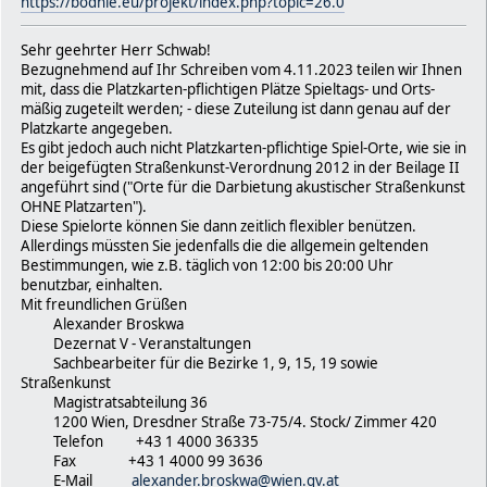
https://bodhie.eu/projekt/index.php?topic=26.0
Daher wende ich mich an Sie als Sachbearbeiter für Straßenk
Ich benötige eine PlatzKarte um zwisschen durch zu ruhen au
Sehr geehrter Herr Schwab!
Post postlagernd: Ronald "Johannes DeClaire" Schwab
Bezugnehmend auf Ihr Schreiben vom 4.11.2023 teilen wir Ihnen
c/o: ULClub
mit, dass die Platzkarten-pflichtigen Plätze Spieltags- und Orts-
JBC Business Service
mäßig zugeteilt werden; - diese Zuteilung ist dann genau auf der
Gumpendorferstrasse 142
Platzkarte angegeben.
PA 1065 Wien/Vienna - Österreich/Austria-EU
Es gibt jedoch auch nicht Platzkarten-pflichtige Spiel-Orte, wie sie in
Ich grüße Sie unverdrossen aus Wien und bedanke mich im Vor
der beigefügten Straßenkunst-Verordnung 2012 in der Beilage II
Mit freundlichen Grüßen,
angeführt sind ("Orte für die Darbietung akustischer Straßenkunst
Ronald Schwab
OHNE Platzarten").
"Ronnie", der Gitarrenspieler
Diese Spielorte können Sie dann zeitlich flexibler benützen.
Obmann Underground Life Club/ULC e.V. LPD IV-Vr 442/b/VVW/9
Allerdings müssten Sie jedenfalls die die allgemein geltenden
Clementinengasse 8/8c
Bestimmungen, wie z.B. täglich von 12:00 bis 20:00 Uhr
1150 Wien-Fünfhaus/Vienna-Österreich/Austria-EU
benutzbar, einhalten.
E-Mail: office@bodhie.eu
Mit freundlichen Grüßen
Website: https://bodhie.eu
Alexander Broskwa
Weitere Informationen: https://www.akademos.at/
Dezernat V - Veranstaltungen
Bodhietologie: https://www.bodhietologie.eu"
Sachbearbeiter für die Bezirke 1, 9, 15, 19 sowie
Straßenkunst
🇦🇹 Unverdrossen mit einem Servus aus Wien!
Magistratsabteilung 36
⭐️ Ronald Schwab
1200 Wien, Dresdner Straße 73-75/4. Stock/ Zimmer 420
"ronnie", derGitarrenSpieler
Telefon +43 1 4000 36335
--
Fax +43 1 4000 99 3636
★ Ronald Johannes deClaire Schwab
E-Mail
alexander.broskwa@wien.gv.at
⚔.Obmann Underground Life Club/ULC e.V. LPD IV-Vr 442/b/VVW