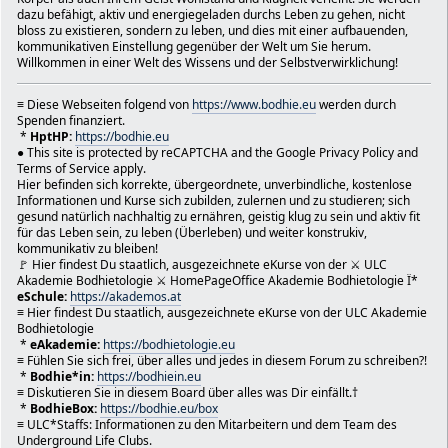
Deine Änderung wurde veröffentlicht.
dazu befähigt, aktiv und energiegeladen durchs Leben zu gehen, nicht
bloss zu existieren, sondern zu leben, und dies mit einer aufbauenden,
Fehlende Informationen hinzufügen
kommunikativen Einstellung gegenüber der Welt um Sie herum.
Telefonnummer hinzufügen
Willkommen in einer Welt des Wissens und der Selbstverwirklichung!
Fragen und Antworten
Als Erster eine Frage stellen
--------------------------------------------
≡ Diese Webseiten folgend von
https://www.bodhie.eu
werden durch
Spenden finanziert.
★ Ronald Johannes deClaire Schwab
*
HptHP:
https://bodhie.eu
⚔.Obmann Underground Life Club/ULC e.V. LPD IV-Vr 442/b
● This site is protected by reCAPTCHA and the Google Privacy Policy and
Clementinengasse8/8c
Terms of Service apply.
1150 Wien-FünfHaus/Vienna-Österreich/Austria-EU
Hier befinden sich korrekte, übergeordnete, unverbindliche, kostenlose
✉ office@bodhie.eu
Informationen und Kurse sich zubilden, zulernen und zu studieren; sich
https://bodhie.eu
gesund natürlich nachhaltig zu ernähren, geistig klug zu sein und aktiv fit
➦ https://www.akademos.at/
für das Leben sein, zu leben (Überleben) und weiter konstrukiv,
⚜ https://www.bodhietologie.eu
kommunikativ zu bleiben!
🚩 Hier findest Du staatlich, ausgezeichnete eKurse von der ⚔ ULC
------------------
Akademie Bodhietologie ⚔ HomePageOffice Akademie Bodhietologie Ï*
eSchule:
https://akademos.at
Hier befinden sich korrekte, übergeordnete, unverbindlic
≡ Hier findest Du staatlich, ausgezeichnete eKurse von der ULC Akademie
Informationen und Kurse sich zubilden, zulernen und zu s
Bodhietologie
gesund natürlich nachhaltig zu ernähren, geistig klug zu
*
eAkademie:
https://bodhietologie.eu
fit für das Leben sein, zu leben (Überleben) und weiter 
≡ Fühlen Sie sich frei, über alles und jedes in diesem Forum zu schreiben?!
kommunikativ zu bleiben! In diesem reichhaltigen Wissens
*
Bodhie*in:
https://bodhiein.eu
Sie eine schier unerschöpfliche Quelle an akkuraten, hoc
≡ Diskutieren Sie in diesem Board über alles was Dir einfällt.†
*
BodhieBox:
https://bodhie.eu/box
erhellenden und kostenfreien Informationen sowie Bildung
≡ ULC*Staffs: Informationen zu den Mitarbeitern und dem Team des
es Ihnen ermöglichen, Ihre intellektuellen Horizonte zu 
Underground Life Clubs.
können Sie sich nicht nur weiterbilden, sondern auch das