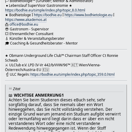
Mitgliedern helfen, Kontakte zu knüpfen.
🏳 Bodhietologie™ (Gründer; Mentor & Administrator)
● Lebenslauf SuperVisor Gastronomie ★
Die spezifischen Verantwortlichkeiten und Befugnisse ei
https://bodhie.eu/simple/index.php/topic,8.0.html
Community-Forum-Moderators können je nach Plattform, ihr
★ Bodhietologe Ï
https://bodhie.eu
Ï
https://www.bodhietologie.eu
Ï
und ihrer Größe stark variieren. Einige Moderatoren arb
https://www.akademos.at
ehrenamtlich, andere sind bezahlte Mitarbeiter. Ihr Haup
📩
office@bodhie.eu
darin, ein positives und produktives Umfeld für Communit
😎 Gastronom - Supervisor
schaffen, in dem sie Ideen austauschen, Fragen stellen u
💥 Ehrenamtlicher Consultant
interagieren können.
🎸 Künstler & Veranstaltungsberater
🚩 Hier findest Du staatlich, ausgezeichnete eKurse von 
🎓 Coaching & Gesundheitsberater - Mentor
Akademie Bodhietologie
⚔ HomePageOffice Akademie Bodhietologie Ï 🏳 HomePageOff
★ Obmann Underground Life Club™ Chairman Staff Officer Ct Ronnie
Schule ⛔ DeutschKurs 📧 Wortklären 🚩 Übungen ⌘
Schwab
📘 HptHP: https://bodhie.eu 📗 Bodhie*in: https://bodhiei
⚔ ULClub e.V. LPD IV-Vr 442/b/VVW/96™ 🇦🇹 Wien/Vienna-
https://bodhietologie.eu 📙 eSchule: https://akademos.a
Österreich/Austria-EU 🇪🇺
☝ ULC Regeln:
https://bodhie.eu/simple/index.php/topic,359.0.html
* ⚔ eDirect Entry: https://bodhie.eu/portal
* ⚔ Box: https://bodhie.eu/box
* ⚔ eSchule: https://akademos.at
Zitat
* ⚔ eAkademie: https://bodhietologie.eu
📖
WICHTIGE ANMERKUNG1
* ⚔ ULClub: https://bodhie.eu/undergroundclub
Achten Sie beim Studieren dieses eBuch sehr, sehr
†☠† "Der Tod des Schrif†Führers†" Anfrage & Fragen von ★
sorgfältig darauf, dass Sie niemals über ein Wort
deClaire Schwab
hinweggehen, das Sie nicht vollständig verstehen. Der
* ⚔ https://bodhie.eu/moments
einzige Grund warum jemand ein Studium aufgibt verwirrt
* ⚔ Wien/Vienna News: https://bodhie.eu/news
oder lernunfähig wird liegt darin dass er über ein nicht
* ⚔ Bodhie*in: https://bodhiein.eu
verstandenes Wort oder eine nicht verstandene
* ⚔ ULClub: https://bodhie.eu/ulclub
Redewendung hinweggegangen ist. Wenn der Stoff