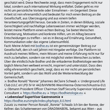
Bodhietologie (Gründer; Mentor & Administrator)
geschätzt wird. Diese Reichweite zeigt, dass mein Engagement nicht nur
HptHP: https://bodhie.eu
lokal, sondern auch international Wirkung entfaltet. Dabei geht es mir
nicht um persönliche Vorteile oder Einnahmen – im Gegenteil: Diese
📧 office@bodhie.eu 📧
Arbeit ist rein ehrenamtlich und bedeutet für mich einen Beitrag an die
Peace in Time- P.i.T - "Frieden in der Zeit"
Gesellschaft, aus Überzeugung und aus einem tiefen
each lives matter - Jedes Leben ist wichtig!
Verantwortungsgefühl heraus. Gerade in Zeiten, in denen Bildung, soziale
Ich freue mich auf eine mögliche Zusammenarbeit oder den
Gerechtigkeit und nachhaltige Lebensweisen immer wichtiger werden,
Ideen.
leistet meine Plattform einen echten Beitrag. Sie bietet Menschen
Mit freundlichen Grüßen,
Orientierung, Motivation und konkrete Hilfen, um im Alltag bessere
Bodhie Ronald "Ronnie" Johannes deClaire Schwab
Entscheidungen zu treffen – sei es in Bezug auf Ernährung, Gesundheit,
Ronald Schwab (211691062)
Kommunikation oder das eigene Lebensumfeld.
Fazit: Meine Arbeit mit
bodhie.eu
ist ein gemeinnütziger Beitrag zur
Ronnie, der GitarrenSpieler.
Gesellschaft, den ich seit Jahren mit Hingabe verfolge. Die Plattform ist
🇦🇹 Unverdrossen mit einem Servus aus Wien!
Ausdruck meines Willens, mein Wissen und meine Erfahrung nicht nur für
⭐️ Bodhie Ronald "ronnie" Johannes deClaire Schwab
mich zu behalten, sondern sie mit möglichst vielen Menschen zu teilen.
🏳 Bodhietologie (Gründer; Mentor & Administrator)
Über die eVolksSchule Bodhie und die eAkademie Bodhietologie werden
● Lebenslauf SuperVisor Gastronomie ★
täglich Menschen weltweit erreicht, inspiriert und unterstützt. Dass dies
https://bodhie.eu/simple/index.php/topic,8.0.html
völlig ehrenamtlich geschieht, zeigt, dass es mir nicht um persönlichen
★ Bodhietologe Ï https://bodhie.eu Ï https://www.bodhiet
Vorteil geht, sondern um das Wohl und die Weiterentwicklung der
https://www.akademos.at
Gemeinschaft.
⚔ Bodhie Ronald "Ronnie" Johannes deClaire Schwab ⚔ Underground Life
--------------------------------------------------------
Club (ULC eV LPD IV-Vr 442/b/VVW/96 Wien/Vienna-Österreich/Austria-EU)
📤 Sie haben folgende E-Mail an die Stadt Wien geschick
⚔ Obmann Präsident Officer Chairman Staff Security Supervisor Volunteer
🪦 Betreff: Platzkarte
Consultant ⚔
https://bodhie.eu
⚔
https://bodhietologie.eu
⚔
Anliegen:
●
Lebenslauf SuperVisor Gastronomie
★
Sehr geehrte Dame und Herren; ich möchte hiermit zwei (
https://bodhie.eu/simple/index.php/topic,8.0.html
Platzkarten für Wien (Gitarre & Mundharmonika).
Zusatz zu meiner Person Ronald ,,Ronnie" Schwab: Ich bin der Ronnie, der
Vielmehr geht es mir auch um das DonauInselFest 2023!!!
Kellner, das Schattenwesen von DRADIWABERL, bekannt aus Wien – aus