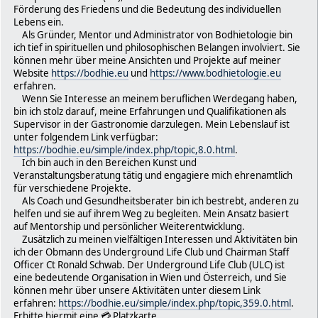
Förderung des Friedens und die Bedeutung des individuellen
Lebens ein.
Als Gründer, Mentor und Administrator von Bodhietologie bin
ich tief in spirituellen und philosophischen Belangen involviert. Sie
können mehr über meine Ansichten und Projekte auf meiner
Website
https://bodhie.eu
und
https://www.bodhietologie.eu
erfahren.
Wenn Sie Interesse an meinem beruflichen Werdegang haben,
bin ich stolz darauf, meine Erfahrungen und Qualifikationen als
Supervisor in der Gastronomie darzulegen. Mein Lebenslauf ist
unter folgendem Link verfügbar:
https://bodhie.eu/simple/index.php/topic,8.0.html
.
Ich bin auch in den Bereichen Kunst und
Veranstaltungsberatung tätig und engagiere mich ehrenamtlich
für verschiedene Projekte.
Als Coach und Gesundheitsberater bin ich bestrebt, anderen zu
helfen und sie auf ihrem Weg zu begleiten. Mein Ansatz basiert
auf Mentorship und persönlicher Weiterentwicklung.
Zusätzlich zu meinen vielfältigen Interessen und Aktivitäten bin
ich der Obmann des Underground Life Club und Chairman Staff
Officer Ct Ronald Schwab. Der Underground Life Club (ULC) ist
eine bedeutende Organisation in Wien und Österreich, und Sie
können mehr über unsere Aktivitäten unter diesem Link
erfahren:
https://bodhie.eu/simple/index.php/topic,359.0.html
.
Erbitte hiermit eine 💳 Platzkarte