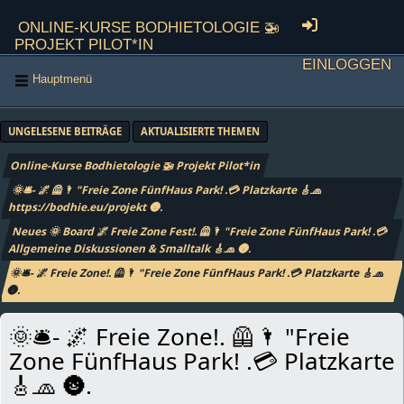
Online-Kurse Bodhietologie 🚁
Projekt Pilot*in
Einloggen
Hauptmenü
UNGELESENE BEITRÄGE
AKTUALISIERTE THEMEN
Online-Kurse Bodhietologie 🚁 Projekt Pilot*in
🌞🛎- 🌌 🦺🌂 "Freie Zone FünfHaus Park! .💳 Platzkarte 🎸🧢
https://bodhie.eu/projekt 🌚.
Neues 🌞 Board 🌌 Freie Zone Fest!. 🦺🌂 "Freie Zone FünfHaus Park! .💳
Allgemeine Diskussionen & Smalltalk 🎸🧢 🌚.
🌞🛎- 🌌 Freie Zone!. 🦺🌂 "Freie Zone FünfHaus Park! .💳 Platzkarte 🎸🧢
🌚.
🌞🛎- 🌌 Freie Zone!. 🦺🌂 "Freie
Zone FünfHaus Park! .💳 Platzkarte
🎸🧢 🌚.