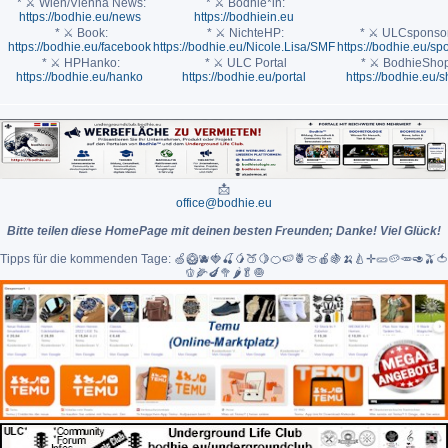
* ⚔ Wien/Vienna News:
* ⚔ Bodhie*in:
https://bodhie.eu/news
https://bodhiein.eu
* ⚔ Book:
* ⚔ NichteHP:
* ⚔ ULCsponsor
https://bodhie.eu/facebook
https://bodhie.eu/Nicole.Lisa/SMF
https://bodhie.eu/sp
* ⚔ HPHanko:
* ⚔ ULC Portal
* ⚔ BodhieShop
https://bodhie.eu/hanko
https://bodhie.eu/portal
https://bodhie.eu/
📩
office@bodhie.eu
Bitte teilen diese HomePage mit deinen besten Freunden; Danke! Viel Glück!
Tipps für die kommenden Tage: 🍏🥝🫐🍓🍒🥭🍑🍋🍊🍉🍍🍈🍎🍇🍌🍐✛🥒🥔🥕🥑🫒🍅
🫑🌽🍆🥦🌶🥬🧅