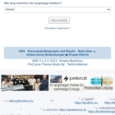
Wie lang möchten Sie eingeloggt bleiben?:
Passwort vergessen?
Hilfe
|
Nutzungsbedingungen und Regeln
|
Nach oben ▲
Online-Kurse Bodhietologie 🚁 Projekt Pilot*in
SMF 2.1.4 © 2023
,
Simple Machines
ProCurve Theme Made By : TwitchisMental
* ⚔ HptHP:
* ⚔ e
* ⚔
office@bodhie.eu
†*
https://bodhie.eu
https://
* ⚔ eAkademie
*
* ⚔ eSchule:
https://akademos.at
https://bodhietologi