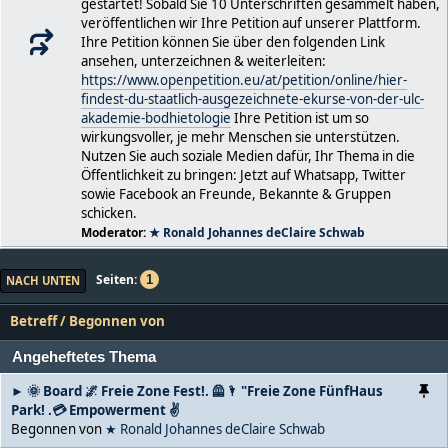
gestartet! Sobald Sie 10 Unterschriften gesammelt haben,
veröffentlichen wir Ihre Petition auf unserer Plattform.
Ihre Petition können Sie über den folgenden Link
ansehen, unterzeichnen & weiterleiten:
https://www.openpetition.eu/at/petition/online/hier-
findest-du-staatlich-ausgezeichnete-ekurse-von-der-ulc-
akademie-bodhietologie
Ihre Petition ist um so
wirkungsvoller, je mehr Menschen sie unterstützen.
Nutzen Sie auch soziale Medien dafür, Ihr Thema in die
Öffentlichkeit zu bringen: Jetzt auf Whatsapp, Twitter
sowie Facebook an Freunde, Bekannte & Gruppen
schicken.
Moderator:
★ Ronald Johannes deClaire Schwab
Seiten
1
NACH UNTEN
Betreff
/
Begonnen von
Angeheftetes Thema
► 🌞 Board 🌌 Freie Zone Fest!. 🦺🌂 "Freie Zone FünfHaus
Park! .💳 Empowerment ✌
Begonnen von
★ Ronald Johannes deClaire Schwab