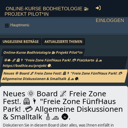
Online-Kurse Bodhietologie 🚁
Projekt Pilot*in
Einloggen
Hauptmenü
UNGELESENE BEITRÄGE
AKTUALISIERTE THEMEN
Online-Kurse Bodhietologie 🚁 Projekt Pilot*in
🌞🛎- 🌌 🦺🌂 "Freie Zone FünfHaus Park! .💳 Platzkarte 🎸🧢
https://bodhie.eu/projekt 🌚.
Neues 🌞 Board 🌌 Freie Zone Fest!. 🦺🌂 "Freie Zone FünfHaus Park! .💳
Allgemeine Diskussionen & Smalltalk 🎸🧢 🌚.
Neues 🌞 Board 🌌 Freie Zone
Fest!. 🦺🌂 "Freie Zone FünfHaus
Park! .💳 Allgemeine Diskussionen
& Smalltalk 🎸🧢 🌚.
Diskutieren Sie in diesem Board über alles, was Ihnen einfällt in