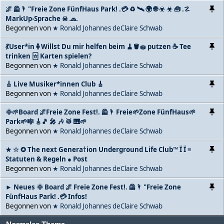
🌌 🦺🌂 "Freie Zone FünfHaus Park! .💳 ♻ 🛰 🌍 🌐 ☣ ☣ 🧰 .☡
MarkUp-Sprache ☠ 🧢.
Begonnen von
★ Ronald Johannes deClaire Schwab
💃User*in🧍Willst Du mir helfen beim 🧹🪣🧽 putzen ☕ Tee
trinken 🃟 Karten spielen?
Begonnen von
★ Ronald Johannes deClaire Schwab
🎸 Live Musiker*innen Club 🎸
Begonnen von
★ Ronald Johannes deClaire Schwab
🌞🌱Board 🌌Freie Zone Fest!. 🦺🌂 Freie🌱Zone FünfHaus🌱
Park🌱🎼 🎸🎵 🎤 🎶 🥁 🎹🌱
Begonnen von
★ Ronald Johannes deClaire Schwab
★ ☆ ✪ The next Genera†ion Underground Life Club™ Ï Ï ≡
Statuten & Regeln ● Post
Begonnen von
★ Ronald Johannes deClaire Schwab
► Neues 🌞 Board 🌌 Freie Zone Fest!. 🦺🌂 "Freie Zone
FünfHaus Park! .💳 Infos!
Begonnen von
★ Ronald Johannes deClaire Schwab