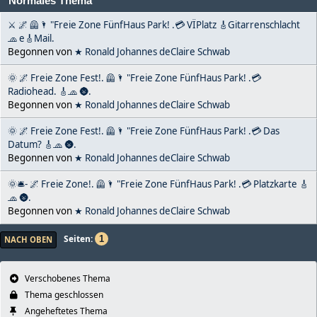
Normales Thema
⚔ 🌌 🦺🌂 "Freie Zone FünfHaus Park! .💳 VÏPlatz 🎸Gitarrenschlacht
🧢 e🎸Mail.
Begonnen von
★ Ronald Johannes deClaire Schwab
🌞 🌌 Freie Zone Fest!. 🦺🌂 "Freie Zone FünfHaus Park! .💳
Radiohead. 🎸🧢 🌚.
Begonnen von
★ Ronald Johannes deClaire Schwab
🌞 🌌 Freie Zone Fest!. 🦺🌂 "Freie Zone FünfHaus Park! .💳 Das
Datum? 🎸🧢 🌚.
Begonnen von
★ Ronald Johannes deClaire Schwab
🌞🛎- 🌌 Freie Zone!. 🦺🌂 "Freie Zone FünfHaus Park! .💳 Platzkarte 🎸
🧢 🌚.
Begonnen von
★ Ronald Johannes deClaire Schwab
Seiten
1
NACH OBEN
Verschobenes Thema
Thema geschlossen
Angeheftetes Thema