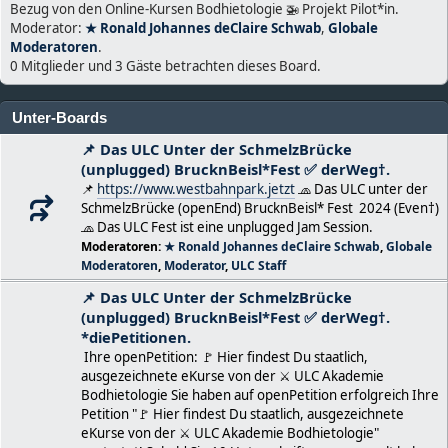
Bezug von den Online-Kursen Bodhietologie 🚁 Projekt Pilot*in.
Moderator:
★ Ronald Johannes deClaire Schwab
,
Globale
Moderatoren
.
0 Mitglieder und 3 Gäste betrachten dieses Board.
Unter-Boards
📌 Das ULC Unter der SchmelzBrücke
(unplugged) BrucknBeisl*Fest ✅ derWeg†.
📌
https://www.westbahnpark.jetzt
🧢 Das ULC unter der
SchmelzBrücke (openEnd) BrucknBeisl* Fest 2024 (Even†)
🧢 Das ULC Fest ist eine unplugged Jam Session.
Moderatoren:
★ Ronald Johannes deClaire Schwab
,
Globale
Moderatoren
,
Moderator
,
ULC Staff
📌 Das ULC Unter der SchmelzBrücke
(unplugged) BrucknBeisl*Fest ✅ derWeg†.
*diePetitionen.
Ihre openPetition: 🚩 Hier findest Du staatlich,
ausgezeichnete eKurse von der ⚔ ULC Akademie
Bodhietologie Sie haben auf openPetition erfolgreich Ihre
Petition "🚩 Hier findest Du staatlich, ausgezeichnete
eKurse von der ⚔ ULC Akademie Bodhietologie"