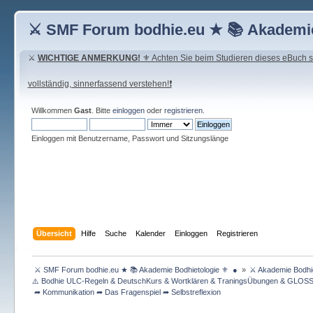
⚔ SMF Forum bodhie.eu ★ 📚 Akademie
⚔
WICHTIGE ANMERKUNG!
⚜ Achten Sie beim Studieren dieses eBuch seh
vollständig, sinnerfassend verstehen!❗
Willkommen
Gast
. Bitte
einloggen
oder
registrieren
.
Einloggen mit Benutzername, Passwort und Sitzungslänge
Übersicht
Hilfe
Suche
Kalender
Einloggen
Registrieren
 ⚔ SMF Forum bodhie.eu ★ 📚 Akademie Bodhietologie ⚜  ● 
»
⚔ Akademie Bodhie
⚠️ Bodhie ULC-Regeln & DeutschKurs & Wortklären & TraningsÜbungen & GLOS
 ➦ Kommunikation ➦ Das Fragenspiel ➦ Selbstreflexion