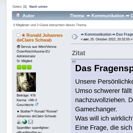
Seiten: [
1
]
Nach unten
Autor
Thema: ➦ Kommunikation ➦ Das
0 Mitglieder und 3 Gäste betrachten dieses Thema.
➦ Kommunikation ➦ Das Fragen
★ Ronald Johannes
deClaire Schwab
«
am:
25. Oktober 2022, 20:32:55 »
🚭 Servus aus Wien/Vienna-
Zitat
ÖsterReich/Austria-EU
Administrator
Sr. Mitglied
Das Fragensp
Unsere Persönlichke
Umso schwerer fäll
Beiträge: 476
nachzuvollziehen. Da
Karma: +98/-2
Geschlecht:
Gamechanger.
★ Bodhie™ Ronald "Ronnie"
Johannes deClaire Schwab
Was will ich wirklich
Eine Frage, die sic
Spamfilter spamfighter:
office@bodhie.eu