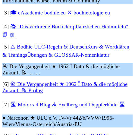
Informationen, Kurse, Forum & Community
[3]
🎓 eAkademie bodhie.eu ⚔ bodhietologie.eu
[4]
📚 "Das verlorene Buch der pflanzlichen Heilmitteln"
📗 📖
[5]
⚠️ Bodhie ULC-Regeln & DeutschKurs & Wortklären
& TraningsÜbungen & GLOSSAR-Nomenklatur
📇 Die Vergangenheit ★ 1962 Ï Dato & die mögliche
Zukunft 📝 ... .. .
[6]
📇 Die Vergangenheit ★ 1962 Ï Dato & die mögliche
Zukunft 📝 Prolog
[7]
🛣 Motorrad Blog ⛪ Exelberg und Dopplerhütte 🛣
● Narconon ★ ULC e.V. IV-Vr 442/b/VVW/1996-
Wien/Vienna-Österreich/Austria-EU