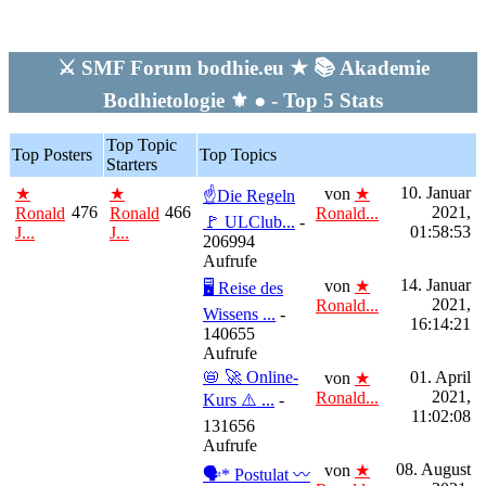
⚔ SMF Forum bodhie.eu ★ 📚 Akademie
Bodhietologie ⚜ ● - Top 5 Stats
Top Topic
Top Posters
Top Topics
Starters
10. Januar
★
★
von
★
☝Die Regeln
476
466
2021,
Ronald
Ronald
Ronald...
🚩 ULClub...
-
01:58:53
J...
J...
206994
Aufrufe
14. Januar
von
★
🖥 Reise des
2021,
Ronald...
Wissens ...
-
16:14:21
140655
Aufrufe
📛 🚀 Online-
01. April
von
★
2021,
Ronald...
Kurs ⚠️ ...
-
11:02:08
131656
Aufrufe
08. August
von
★
🗣* Postulat 〰