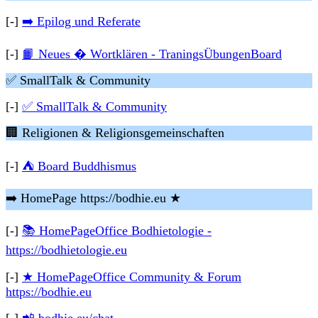
[-]
➡️ Epilog und Referate
[-]
📙 Neues � Wortklären - TraningsÜbungenBoard
✅ SmallTalk & Community
[-]
✅ SmallTalk & Community
🏢 Religionen & Religionsgemeinschaften
[-]
⛺ Board Buddhismus
➡️ HomePage https://bodhie.eu ★
[-]
📚 HomePageOffice Bodhietologie -
https://bodhietologie.eu
[-]
★ HomePageOffice Community & Forum
https://bodhie.eu