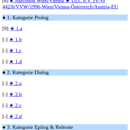
[8]
● Narconon Wien/Vienna ★ ULC e.V. IV-Vr
442/b/VVW/1996-Wien/Vienna-Österreich/Austria-EU
● 1. Kategorie Prolog
[9]
★ 1.a
[-]
★ 1.b
[-]
★ 1.c
[-]
★ 1.d
● 2. Kategorie Dialog
[-]
★ 2.a
[-]
★ 2.b
[-]
★ 2.c
[-]
★ 2.d
● 3. Kategorie Epilog & Referate