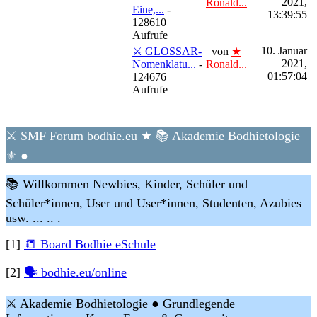
2021,
Ronald...
Eine,...
-
13:39:55
128610
Aufrufe
10. Januar
⚔ GLOSSAR-
von
★
2021,
Nomenklatu...
-
Ronald...
01:57:04
124676
Aufrufe
⚔ SMF Forum bodhie.eu ★ 📚 Akademie Bodhietologie
⚜ ●
📚 Willkommen Newbies, Kinder, Schüler und
Schüler*innen, User und User*innen, Studenten, Azubies
usw. ... .. .
[1]
📒 Board Bodhie eSchule
[2]
🗣 bodhie.eu/online
⚔ Akademie Bodhietologie ● Grundlegende