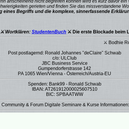
ihn anscheinend nicht begreifen können wird es kurz davor ein
wierigkeiten gerieten und finden Sie das missverstandene Wor
mung eines Begriffs und die komplexe, sinnerfassende Erklä
⚔ Wortklären:
StudentenBuch
⚔ Die erste Blockade beim 
⚔ Bodhie Ronald "Ronnie" Jo
Post postlagernd: Ronald Johannes "deClaire" Schwab
c/o: ULClub
JBC Business Service
Gumpendorferstrasse 142
PA 1065 Wien/Vienna - Österreich/Austria-EU
Spenden: Bank99 - Ronald Schwab
IBAN: AT261912000025607510
BIC: SPBAATWW
g Community & Forum Digitale Seminare & Kurse Informationen