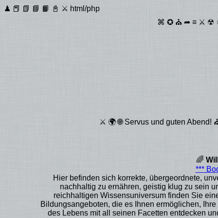
♟ 📕 📗 📘 📙 📓 ⚔ html/php
⌘ ✪ ⛪ ➦ ≡ ⚔ ☢ ♲ 
⚔ 🌍 🌐 Servus und guten Abend! 
🌈
Wi
*** B
Hier befinden sich korrekte, übergeordnete, unv
nachhaltig zu ernähren, geistig klug zu sein u
reichhaltigen Wissensuniversum finden Sie eine
Bildungsangeboten, die es Ihnen ermöglichen, Ihre i
des Lebens mit all seinen Facetten entdecken und 