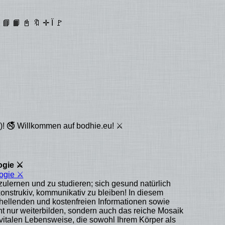
 📙 📓 🔖 ✛ Ï 🚩
)! 🚭 Willkommen auf bodhie.eu! ⚔
ogie ⚔
ogie ⚔
zulernen und zu studieren; sich gesund natürlich
 konstrukiv, kommunikativ zu bleiben! In diesem
rhellenden und kostenfreien Informationen sowie
cht nur weiterbilden, sondern auch das reiche Mosaik
, vitalen Lebensweise, die sowohl Ihrem Körper als