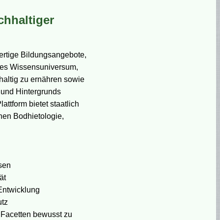
chhaltiger
ertige Bildungsangebote,
tiges Wissensuniversum,
hhaltig zu ernähren sowie
 und Hintergrunds
ttform bietet staatlich
hen Bodhietologie,
sen
ät
Entwicklung
utz
n Facetten bewusst zu