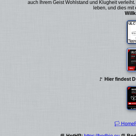
auch Ihrem Geist Wohlstand und Klugheit verleiht.
leben, und dies mi
Will
🚩
Hier findest 
🏳 HomeP
📘
HptHP:
https://bodhie.eu
📗
Bod