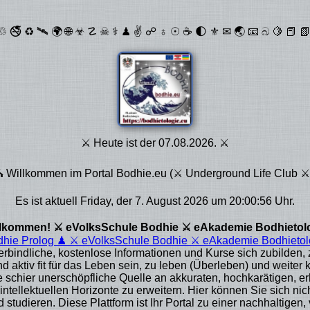
🚭 ♻ 🛰 🌍 🌐 ☣ ☡ ☠ ⚕ ♟ ✌ ☍ ♁ ☉ ☕ 🌓 ⚜ ✉ 🌏 📧 බ 🍋 📕 📗 
⚔ Heute ist der 07.08.2026. ⚔
⛪ Willkommen im Portal Bodhie.eu (⚔ Underground Life Club ⚔
Es ist aktuell Friday, der 7. August 2026 um 20:00:56 Uhr.
llkommen! ⚔ eVolksSchule Bodhie ⚔ eAkademie Bodhietol
odhie Prolog ♟ ⚔ eVolksSchule Bodhie ⚔ eAkademie Bodhietol
erbindliche, kostenlose Informationen und Kurse sich zubilden, 
nd aktiv fit für das Leben sein, zu leben (Überleben) und weiter
 schier unerschöpfliche Quelle an akkuraten, hochkarätigen, e
ntellektuellen Horizonte zu erweitern. Hier können Sie sich ni
studieren. Diese Plattform ist Ihr Portal zu einer nachhaltigen