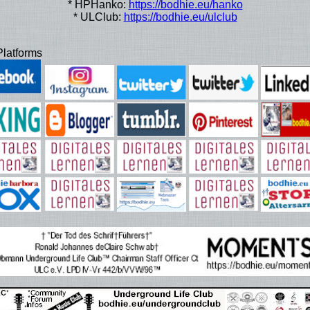
* HPHanko:
https://bodhie.eu/hanko
* ULClub:
https://bodhie.eu/ulclub
latforms