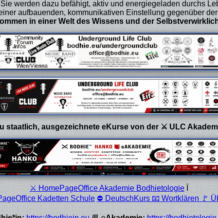
 Sie werden dazu befähigt, aktiv und energiegeladen durchs Leb
t einer aufbauenden, kommunikativen Einstellung gegenüber der
kommen in einer Welt des Wissens und der Selbstverwirklic
Du staatlich, ausgezeichnete eKurse von der ⚔ ULC Akadem
⚔ HomePageOffice Akademie Bodhietologie
Ï
ageOffice Kadetten Schule
⛔ DeutschKurs 📧 Wortklären 🚩 
hie*in:
https://bodhiein.eu
📕 e
Akademie:
https://bodhietologie