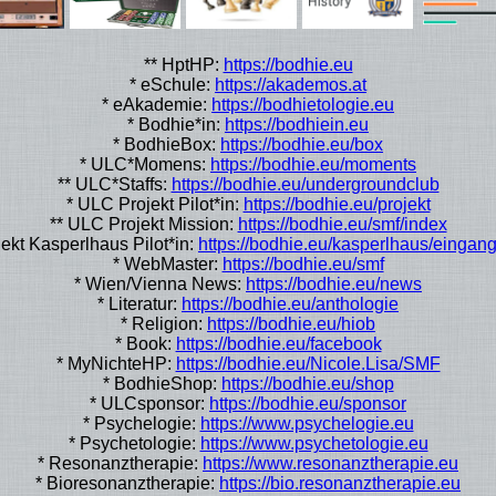
** HptHP:
https://bodhie.eu
* eSchule:
https://akademos.at
* eAkademie:
https://bodhietologie.eu
* Bodhie*in:
https://bodhiein.eu
* BodhieBox:
https://bodhie.eu/box
* ULC*Momens:
https://bodhie.eu/moments
** ULC*Staffs:
https://bodhie.eu/undergroundclub
* ULC Projekt Pilot*in:
https://bodhie.eu/projekt
** ULC Projekt Mission:
https://bodhie.eu/smf/index
ekt Kasperlhaus Pilot*in:
https://bodhie.eu/kasperlhaus/eingan
* WebMaster:
https://bodhie.eu/smf
* Wien/Vienna News:
https://bodhie.eu/news
* Literatur:
https://bodhie.eu/anthologie
* Religion:
https://bodhie.eu/hiob
* Book:
https://bodhie.eu/facebook
* MyNichteHP:
https://bodhie.eu/Nicole.Lisa/SMF
* BodhieShop:
https://bodhie.eu/shop
* ULCsponsor:
https://bodhie.eu/sponsor
* Psychelogie:
https://www.psychelogie.eu
* Psychetologie:
https://www.psychetologie.eu
* Resonanztherapie:
https://www.resonanztherapie.eu
* Bioresonanztherapie:
https://bio.resonanztherapie.eu