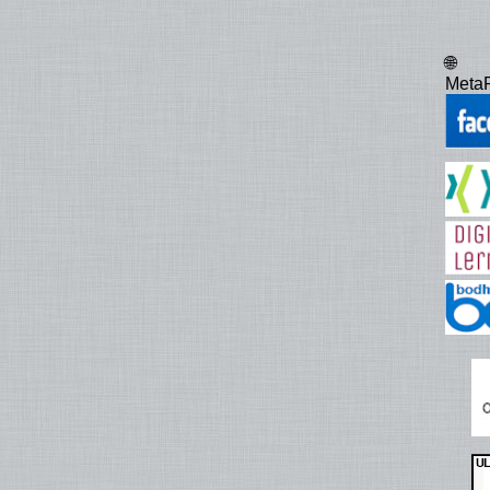
🌐
MetaP