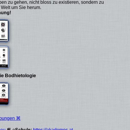
en zu gehen, nicht bloss zu existieren, sondern zu
 Welt um Sie herum.
hung!
ie Bodhietologie
Übungen ⌘
.eu
📙 e
Schule:
https://akademos.at