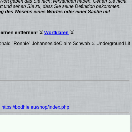
 Wort geben das Sie nicht verstanden haben. Gehen Sie nicht
t und sehen Sie zu, dass Sie seine Definition bekommen.
rung des Wesens eines Wortes oder einer Sache mit
Lernen entfernen! ⚔
Wortklären
⚔
hannes deClaire Schwab ⚔ Underground Life Club (ULC eV LPD
:
https://bodhie.eu/shop/index.php