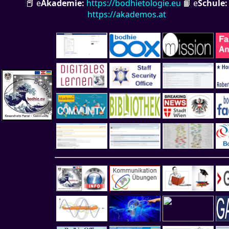
📕 e
Akademie:
https://bodhietologie.eu
📙 e
Schule:
https://akademos.at