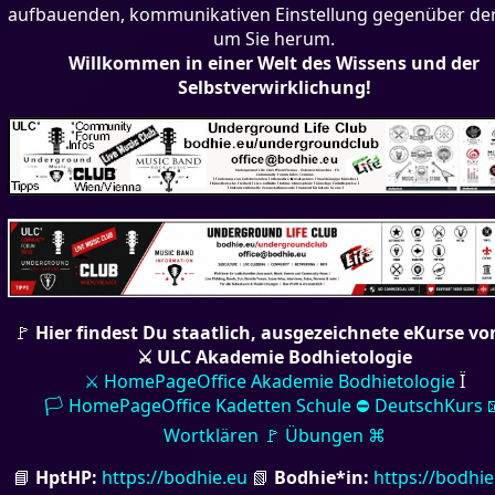
aufbauenden, kommunikativen Einstellung gegenüber der
um Sie herum.
Willkommen in einer Welt des Wissens und der
Selbstverwirklichung!
🚩
Hier findest Du staatlich, ausgezeichnete eKurse vo
⚔ ULC Akademie Bodhietologie
⚔ HomePageOffice Akademie Bodhietologie
Ï
🏳 HomePageOffice Kadetten Schule
⛔ DeutschKurs 
Wortklären 🚩 Übungen ⌘
📘
HptHP:
https://bodhie.eu
📗
Bodhie*in:
https://bodhie