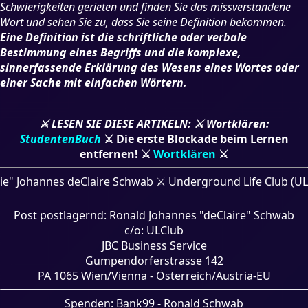
Schwierigkeiten gerieten und finden Sie das missverstandene
Wort und sehen Sie zu, dass Sie seine Definition bekommen.
Eine Definition ist die schriftliche oder verbale
Bestimmung eines Begriffs und die komplexe,
sinnerfassende Erklärung des Wesens eines Wortes oder
einer Sache mit einfachen Wörtern.
⚔ LESEN SIE DIESE ARTIKELN: ⚔ Wortklären:
StudentenBuch
⚔ Die erste Blockade beim Lernen
entfernen! ⚔
Wortklären
⚔
aire Schwab ⚔ Underground Life Club (ULC eV LPD IV-Vr 44
Post postlagernd: Ronald Johannes "deClaire" Schwab
c/o: ULClub
JBC Business Service
Gumpendorferstrasse 142
PA 1065 Wien/Vienna - Österreich/Austria-EU
Spenden: Bank99 - Ronald Schwab