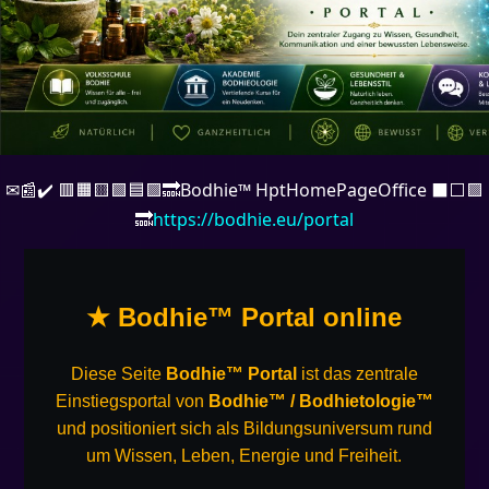
✉📰✔️ 🟥🟧🟨🟩🟦🟪🔜Bodhie™ HptHomePageOffice ⬛️⬜️🟪
🔜
https://bodhie.eu/portal
★ Bodhie™ Portal online
Diese Seite
Bodhie™ Portal
ist das zentrale
Einstiegsportal von
Bodhie™ / Bodhietologie™
und positioniert sich als Bildungsuniversum rund
um Wissen, Leben, Energie und Freiheit.