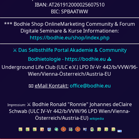
IBAN: AT261912000025607510
BIC: SPBAATWW
*** Bodhie Shop OnlineMarketing Community & Forum
Digitale Seminare & Kurse Informationen:
https://bodhie.eu/shop/index.php
⚔ Das Selbsthilfe Portal Akademie & Community
Bodhietologie - https://bodhie.eu ⛪
Underground Life Club (ULC e.V.) LPD IV-Vr 442/b/VVW/96-
Wien/Vienna-Österreich/Austria-EU
📧
eMail Kontakt:
office@bodhie.eu
⚔ Bodhie Ronald "Ronnie" Johannes deClaire
Impressium:
Schwab (ULC IV-Vr 442/b/VVW/96 LPD Wien/Vienna-
Österreich/Austria-EU)
wikipedia