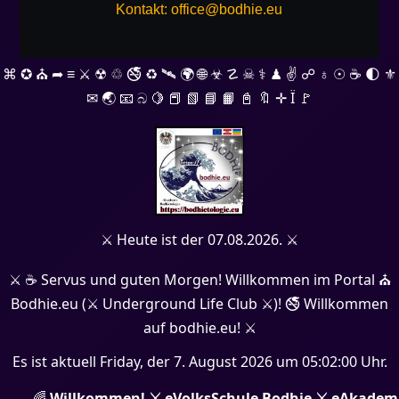
Kontakt:
office@bodhie.eu
⌘ ✪ ⛪ ➦ ≡ ⚔ ☢ ♲ 🚭 ♻ 🛰 🌍 🌐 ☣ ☡ ☠ ⚕ ♟ ✌ ☍ ♁ ☉ ☕ 🌓 ⚜
✉ 🌏 📧 බ 🍋 📕 📗 📘 📙 📓 🔖 ✛ Ï 🚩
⚔ Heute ist der 07.08.2026. ⚔
⚔ ☕ Servus und guten Morgen! Willkommen im Portal ⛪
Bodhie.eu (⚔ Underground Life Club ⚔)! 🚭 Willkommen
auf bodhie.eu! ⚔
Es ist aktuell Friday, der 7. August 2026 um 05:02:00 Uhr.
🌈
Willkommen! ⚔ eVolksSchule Bodhie ⚔ eAkadem