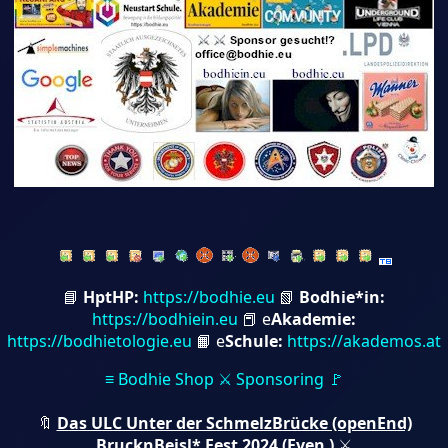
📘
HptHP:
https://bodhie.eu
📗
Bodhie*in:
https://bodhiein.eu
📕 e
Akademie:
https://bodhietologie.eu
📙 e
Schule:
https://akademos.at
≡ Bodhie Shop ⚔ Sponsoring 🚩
🔖
Das ULC Unter der SchmelzBrücke (openEnd)
BrucknBeisl* Fest 2024 (Even )
⚔