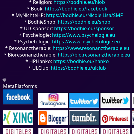
* Religion:
https://bodhie.eu/hiob
* Book:
https://bodhie.eu/facebook
* MyNichteHP:
https://bodhie.eu/Nicole.Lisa/SMF
* BodhieShop:
https://bodhie.eu/shop
* ULCsponsor:
https://bodhie.eu/sponsor
* Psychelogie:
https://www.psychelogie.eu
* Psychetologie:
https://www.psychetologie.eu
* Resonanztherapie:
https://www.resonanztherapie.eu
* Bioresonanztherapie:
https://bio.resonanztherapie.eu
* HPHanko:
https://bodhie.eu/hanko
* ULClub:
https://bodhie.eu/ulclub
🌐
MetaPlatforms