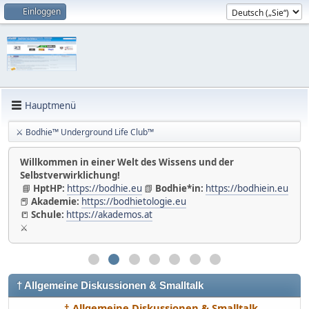
Einloggen
Hauptmenü
⚔ Bodhie™ Underground Life Club™
Willkommen in einer Welt des Wissens und der
Selbstverwirklichung!
📘
HptHP:
https://bodhie.eu
📗
Bodhie*in:
https://bodhiein.eu
📕
Akademie:
https://bodhietologie.eu
📒
Schule:
https://akademos.at
⚔
† Allgemeine Diskussionen & Smalltalk
† Allgemeine Diskussionen & Smalltalk