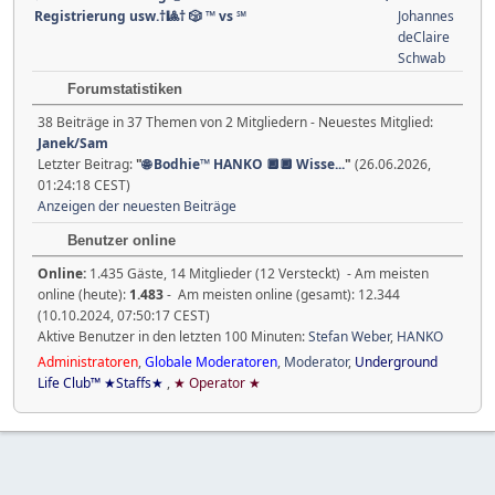
Registrierung usw.†🎱† 🎲 ™ vs ℠
Johannes
deClaire
Schwab
Forumstatistiken
38 Beiträge in 37 Themen von 2 Mitgliedern - Neuestes Mitglied:
Janek/Sam
Letzter Beitrag:
"
🌐 Bodhie™ HANKO 🔲🔲 Wisse...
"
(26.06.2026,
01:24:18 CEST)
Anzeigen der neuesten Beiträge
Benutzer online
Online:
1.435 Gäste, 14 Mitglieder (12 Versteckt) - Am meisten
online (heute):
1.483
- Am meisten online (gesamt): 12.344
(10.10.2024, 07:50:17 CEST)
Aktive Benutzer in den letzten 100 Minuten:
Stefan Weber
,
HANKO
Administratoren
,
Globale Moderatoren
,
Moderator
,
Underground
Life Club™ ★Staffs★
,
★ Operator ★