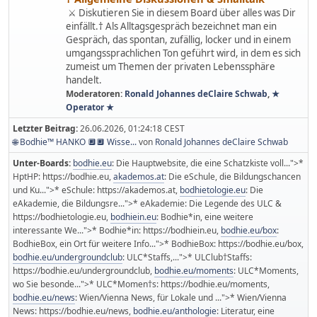
⚔ Diskutieren Sie in diesem Board über alles was Dir
einfällt.† Als Alltagsgespräch bezeichnet man ein
Gespräch, das spontan, zufällig, locker und in einem
umgangssprachlichen Ton geführt wird, in dem es sich
zumeist um Themen der privaten Lebenssphäre
handelt.
Moderatoren:
Ronald Johannes deClaire Schwab
,
★
Operator ★
Letzter Beitrag:
26.06.2026, 01:24:18 CEST
🌐 Bodhie™ HANKO 🔲🔲 Wisse...
von
Ronald Johannes deClaire Schwab
Unter-Boards
bodhie.eu
: Die Hauptwebsite, die eine Schatzkiste voll...">*
HptHP: https://bodhie.eu
akademos.at
: Die eSchule, die Bildungschancen
und Ku...">* eSchule: https://akademos.at
bodhietologie.eu
: Die
eAkademie, die Bildungsre...">* eAkademie: Die Legende des ULC &
https://bodhietologie.eu
bodhiein.eu
: Bodhie*in, eine weitere
interessante We...">* Bodhie*in: https://bodhiein.eu
bodhie.eu/box
:
BodhieBox, ein Ort für weitere Info...">* BodhieBox: https://bodhie.eu/box
bodhie.eu/undergroundclub
: ULC*Staffs,...">* ULClub†Staffs:
https://bodhie.eu/undergroundclub
bodhie.eu/moments
: ULC*Moments,
wo Sie besonde...">* ULC*Momen†s: https://bodhie.eu/moments
bodhie.eu/news
: Wien/Vienna News, für Lokale und ...">* Wien/Vienna
News: https://bodhie.eu/news
bodhie.eu/anthologie
: Literatur, eine