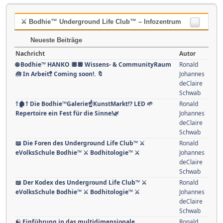
⚔ Bodhie™ Underground Life Club™ – Infozentrum
Neueste Beiträge
Nachricht
Autor
🌐 Bodhie™ HANKO 🔲🔲 Wissens- & CommunityRaum
Ronald
🧰 In Arbeit🚏 Coming soon!. 🔖
Johannes
deClaire
Schwab
†🏚️† Die Bodhie™Galerie☝KunstMarkt⁉️ LED 🌱
Ronald
Repertoire ein Fest für die Sinne!🌿
Johannes
deClaire
Schwab
📖 Die Foren des Underground Life Club™ ⚔
Ronald
eVolksSchule Bodhie™ ⚔ Bodhitologie™ ⚔
Johannes
deClaire
Schwab
📖 Der Kodex des Underground Life Club™ ⚔
Ronald
eVolksSchule Bodhie™ ⚔ Bodhitologie™ ⚔
Johannes
deClaire
Schwab
☯️ Einführung in das multidimensionale
Ronald