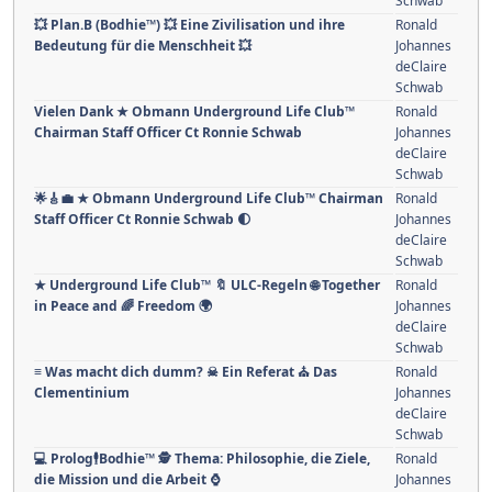
Schwab
💥 Plan.B (Bodhie™) 💥 Eine Zivilisation und ihre
Ronald
Bedeutung für die Menschheit 💥
Johannes
deClaire
Schwab
Vielen Dank ★ Obmann Underground Life Club™
Ronald
Chairman Staff Officer Ct Ronnie Schwab
Johannes
deClaire
Schwab
🌟🎸💼 ★ Obmann Underground Life Club™ Chairman
Ronald
Staff Officer Ct Ronnie Schwab 🌓
Johannes
deClaire
Schwab
★ Underground Life Club™ 🔖 ULC-Regeln 🌐 Together
Ronald
in Peace and 🌈 Freedom 🌍
Johannes
deClaire
Schwab
≡ Was macht dich dumm? ☠ Ein Referat ⛪ Das
Ronald
Clementinium
Johannes
deClaire
Schwab
💻 Prolog🕴Bodhie™ 🕵️ Thema: Philosophie, die Ziele,
Ronald
die Mission und die Arbeit ⌚️
Johannes