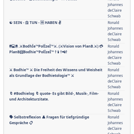
Johannes
deClaire
Schwab
☯️ SEIN - 🛐 TUN - 🆔 HABEN ✌
Ronald
Johannes
deClaire
Schwab
🖲️💻🖲️ .⚔BodhÏe™PolÏzeÏ™⚔. (⚔Vision von PlanB.⚔) 💳
Ronald
PlanB📨Bodhie™PolÏzeÏ™ †📱†📲†
Johannes
deClaire
Schwab
⚔ Bodhie™ ⚔ Die Freiheit des Wissens und Weisheit
Ronald
als Grundlage der Bodhietologie™ ⚔
Johannes
deClaire
Schwab
🔖 #Bodhielog 🔖 quote- Es gibt Bild-, Musik-, Film-
Ronald
und Architekturzitate.
Johannes
deClaire
Schwab
🗣 Selbstreflexion 👤 Fragen für tiefgründige
Ronald
Gespräche 📋
Johannes
deClaire