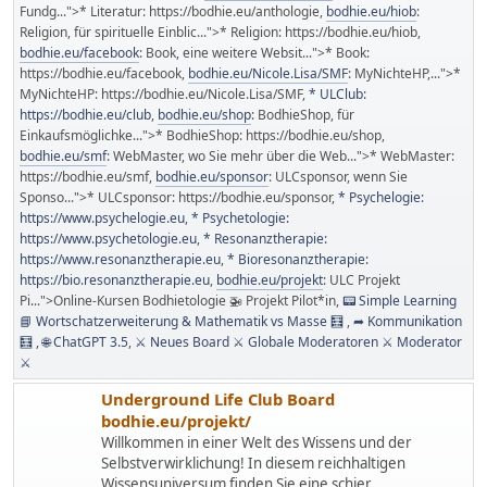
Fundg...">* Literatur: https://bodhie.eu/anthologie
bodhie.eu/hiob
:
Religion, für spirituelle Einblic...">* Religion: https://bodhie.eu/hiob
bodhie.eu/facebook
: Book, eine weitere Websit...">* Book:
https://bodhie.eu/facebook
bodhie.eu/Nicole.Lisa/SMF
: MyNichteHP,...">*
MyNichteHP: https://bodhie.eu/Nicole.Lisa/SMF
* ULClub:
https://bodhie.eu/club
bodhie.eu/shop
: BodhieShop, für
Einkaufsmöglichke...">* BodhieShop: https://bodhie.eu/shop
bodhie.eu/smf
: WebMaster, wo Sie mehr über die Web...">* WebMaster:
https://bodhie.eu/smf
bodhie.eu/sponsor
: ULCsponsor, wenn Sie
Sponso...">* ULCsponsor: https://bodhie.eu/sponsor
* Psychelogie:
https://www.psychelogie.eu
* Psychetologie:
https://www.psychetologie.eu
* Resonanztherapie:
https://www.resonanztherapie.eu
* Bioresonanztherapie:
https://bio.resonanztherapie.eu
bodhie.eu/projekt
: ULC Projekt
Pi...">Online-Kursen Bodhietologie 🚁 Projekt Pilot*in
📟 Simple Learning
📘 Wortschatzerweiterung & Mathematik vs Masse 🧮
➦ Kommunikation
🧮
🌐 ChatGPT 3.5
⚔ Neues Board ⚔ Globale Moderatoren ⚔ Moderator
⚔
Underground Life Club Board
bodhie.eu/projekt/
Willkommen in einer Welt des Wissens und der
Selbstverwirklichung! In diesem reichhaltigen
Wissensuniversum finden Sie eine schier