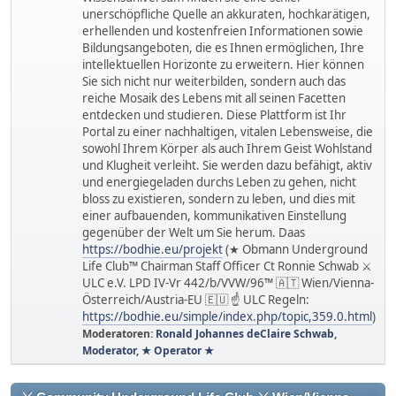
unerschöpfliche Quelle an akkuraten, hochkarätigen,
erhellenden und kostenfreien Informationen sowie
Bildungsangeboten, die es Ihnen ermöglichen, Ihre
intellektuellen Horizonte zu erweitern. Hier können
Sie sich nicht nur weiterbilden, sondern auch das
reiche Mosaik des Lebens mit all seinen Facetten
entdecken und studieren. Diese Plattform ist Ihr
Portal zu einer nachhaltigen, vitalen Lebensweise, die
sowohl Ihrem Körper als auch Ihrem Geist Wohlstand
und Klugheit verleiht. Sie werden dazu befähigt, aktiv
und energiegeladen durchs Leben zu gehen, nicht
bloss zu existieren, sondern zu leben, und dies mit
einer aufbauenden, kommunikativen Einstellung
gegenüber der Welt um Sie herum. Daas
https://bodhie.eu/projekt
(★ Obmann Underground
Life Club™ Chairman Staff Officer Ct Ronnie Schwab ⚔
ULC e.V. LPD IV-Vr 442/b/VVW/96™ 🇦🇹 Wien/Vienna-
Österreich/Austria-EU 🇪🇺 ☝ ULC Regeln:
https://bodhie.eu/simple/index.php/topic,359.0.html
)
Moderatoren:
Ronald Johannes deClaire Schwab
,
Moderator
,
★ Operator ★