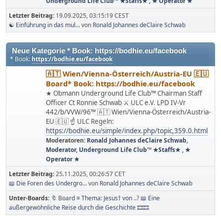
Underground Life Club™ ★Staffs★
,
★ Operator ★
Letzter Beitrag:
19.09.2025, 03:15:19 CEST
☯️ Einführung in das mul...
von
Ronald Johannes deClaire Schwab
Neue Kategorie * Book: https://bodhie.eu/facebook
* Book:
https://bodhie.eu/facebook
🇦🇹 Wien/Vienna-Österreich/Austria-EU 🇪🇺
Board* Book: https://bodhie.eu/facebook
★ Obmann Underground Life Club™ Chairman Staff
Officer Ct Ronnie Schwab ⚔ ULC e.V. LPD IV-Vr
442/b/VVW/96™ 🇦🇹 Wien/Vienna-Österreich/Austria-
EU 🇪🇺 ☝ ULC Regeln:
https://bodhie.eu/simple/index.php/topic,359.0.html
Moderatoren:
Ronald Johannes deClaire Schwab
,
Moderator
,
Underground Life Club™ ★Staffs★
,
★
Operator ★
Letzter Beitrag:
25.11.2025, 00:26:57 CET
📖 Die Foren des Undergro...
von
Ronald Johannes deClaire Schwab
Unter-Boards
🔖 Board ≡ Thema: Jesus† von ..? 📖 Eine
außergewöhnliche Reise durch die Geschichte 🎞️🎞️