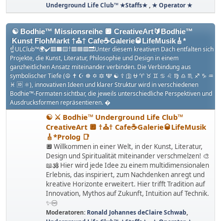
Underground Life Club™ ★Staffs★
,
★ Operator ★
☯️ Bodhie™ Missionsreihe 🔲 CreativeArt🔰Bodhie™
Kunst FlohMarkt †⛪† Cafe☕️Galerie🥃LifeMusik🎸*
☝ULClub™🌍✔️🟥🟧🟨†🟩🟦🟪🔜Unter diesem kreativen Dach entfalten sich
Projekte, die Kunst, Literatur, Philosophie und Design in einem
ganzheitlichen Ansatz miteinander verbinden. Die Verbindung aus
symbolischer Tiefe (☮️ ✝️ ☪️ ☸️ ✡️ 🔯 🕎 ☯️ ☦️ 🛐 ⛎ ♈️ ♉️ ♊️ ♋️ ♌️ ♍️ ♎️ ♏️ ♐️ ♑️ ♒️
♓️ 🆔 ⚛️), innovativen Ideen und klarer Struktur wird in verschiedenen
Bodhie™-Formaten sichtbar, die jeweils unterschiedliche Perspektiven und
Ausdrucksformen repräsentieren. �
☯️ ⚔ Bodhie™ Underground Life Club™
CreativeArt 🔲 †⛪† Cafe☕️Galerie🥃LifeMusik
🎸*Prolog 📑
🔲 Willkommen in einer Welt, in der Kunst, Literatur,
Design und Spiritualität miteinander verschmelzen! 🎨
📖🕉️ Hier wird jede Idee zu einem multidimensionalen
Erlebnis, das inspiriert, zum Nachdenken anregt und
kreative Horizonte erweitert. Hier trifft Tradition auf
Innovation, Mythos auf Zukunft, Intuition auf Technik.
✨♾️
Moderatoren:
Ronald Johannes deClaire Schwab
,