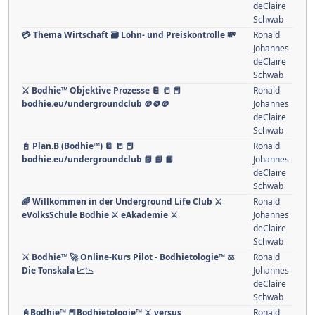
deClaire
Schwab
💳 Thema Wirtschaft 🗃️ Lohn- und Preiskontrolle 💸
Ronald
Johannes
deClaire
Schwab
⚔ Bodhie™ Objektive Prozesse 📔 📒 📕
Ronald
bodhie.eu/undergroundclub 🪙🪙🪙
Johannes
deClaire
Schwab
📓 Plan.B (Bodhie™) 📔 📒 📕
Ronald
bodhie.eu/undergroundclub 📗 📘 📙
Johannes
deClaire
Schwab
🌈 Willkommen in der Underground Life Club ⚔
Ronald
eVolksSchule Bodhie ⚔ eAkademie ⚔
Johannes
deClaire
Schwab
⚔️ Bodhie™ 🚀 Online-Kurs Pilot - Bodhietologie™ ⚖️
Ronald
Die Tonskala 📈📉
Johannes
deClaire
Schwab
📓Bodhie™ 📕Bodhietologie™ ⚔ versus
Ronald