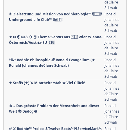
deClaire
Schwab
🎯 Zielsetzung und Mission von Bodhietologie™ †🇪🇺†
Ronald
Underground Life Club™ †🇦🇹†
Johannes
deClaire
Schwab
⚜ ✉ 🌏 📧 බ 🍋 📕 Thema: Servus aus 🇦🇹 Wien/Vienna-
Ronald
Österreich/Austria-EU 🇪🇺
Johannes
deClaire
Schwab
†📝† Bodhie Philosophie 🌈 Ronald Evangelium (★
Ronald
Ronald Johannes deClaire Schwab)
Johannes
deClaire
Schwab
★ Staffs (★) ⚔ Mitarbeiterstab ★ Viel Glück!
Ronald
Johannes
deClaire
Schwab
🪫 ≡ Das grösste Problem der Menschheit und dieser
Ronald
Welt 🌍 Dialog 🌐
Johannes
deClaire
Schwab
✅ ⚔ Bodhie™ Prolog 🎸Twelve Beats™ 🃏 ServiceMark℠;
Ronald