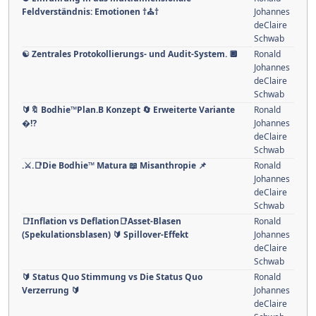
Feldverständnis: Emotionen †⛪†
Johannes
deClaire
Schwab
☯️ Zentrales Protokollierungs- und Audit-System. 🔲
Ronald
Johannes
deClaire
Schwab
🔰🔖 Bodhie™Plan.B Konzept 🔄 Erweiterte Variante
Ronald
�⁉️
Johannes
deClaire
Schwab
.⚔.📑Die Bodhie™ Matura 📖 Misanthropie 📌
Ronald
Johannes
deClaire
Schwab
📑Inflation vs Deflation📑Asset-Blasen
Ronald
(Spekulationsblasen) 🔰 Spillover-Effekt
Johannes
deClaire
Schwab
🔰 Status Quo Stimmung vs Die Status Quo
Ronald
Verzerrung 🔰
Johannes
deClaire