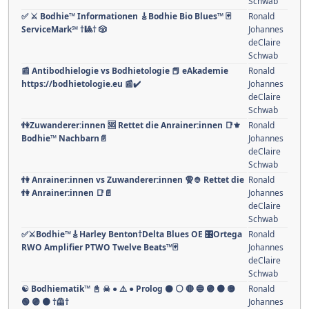
Schwab
✅ ⚔ Bodhie™ Informationen 🎸Bodhie Bio Blues™ 🃏
Ronald
ServiceMark℠ †🎱† 🎲
Johannes
deClaire
Schwab
📰 Antibodhielogie vs Bodhietologie 📕 eAkademie
Ronald
https://bodhietologie.eu 📰✔️
Johannes
deClaire
Schwab
👫Zuwanderer:innen 🆘 Rettet die Anrainer:innen 📑⚜
Ronald
Bodhie™ Nachbarn📄
Johannes
deClaire
Schwab
👫 Anrainer:innen vs Zuwanderer:innen 🧕👲 Rettet die
Ronald
👫 Anrainer:innen 📑📄
Johannes
deClaire
Schwab
✅⚔Bodhie™🎸Harley Benton†Delta Blues OE 🎛️Ortega
Ronald
RWO Amplifier PTWO Twelve Beats™🃏
Johannes
deClaire
Schwab
☯ Bodhiematik™ 📓 ☠ ● ⚠️ ● Prolog ⚫️ ⚪️ 🔴 🔵 🟣 ​​🟠​ 🟡​
Ronald
🟢​ ​🟣 ​🟤​ †🦺†
Johannes