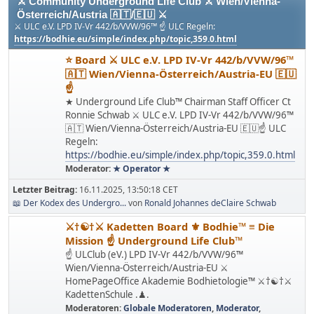
⚔ Community Underground Life Club ⚔ Wien/Vienna-
Österreich/Austria 🇦🇹/🇪🇺 ⚔
⚔ ULC e.V. LPD IV-Vr 442/b/VVW/96™ ☝ ULC Regeln:
https://bodhie.eu/simple/index.php/topic,359.0.html
⭐️ Board ⚔ ULC e.V. LPD IV-Vr 442/b/VVW/96™
🇦🇹 Wien/Vienna-Österreich/Austria-EU 🇪🇺
☝
★ Underground Life Club™ Chairman Staff Officer Ct
Ronnie Schwab ⚔ ULC e.V. LPD IV-Vr 442/b/VVW/96™
🇦🇹 Wien/Vienna-Österreich/Austria-EU 🇪🇺☝ ULC
Regeln:
https://bodhie.eu/simple/index.php/topic,359.0.html
Moderator:
★ Operator ★
Letzter Beitrag:
16.11.2025, 13:50:18 CET
📖 Der Kodex des Undergro...
von
Ronald Johannes deClaire Schwab
⚔†☯†⚔ Kadetten Board ⚜ Bodhie™ ≡ Die
Mission ☝ Underground Life Club™
☝ ULClub (eV.) LPD IV-Vr 442/b/VVW/96™
Wien/Vienna-Österreich/Austria-EU ⚔
HomePageOffice Akademie Bodhietologie™ ⚔†☯†⚔
KadettenSchule .♟.
Moderatoren:
Globale Moderatoren
,
Moderator
,