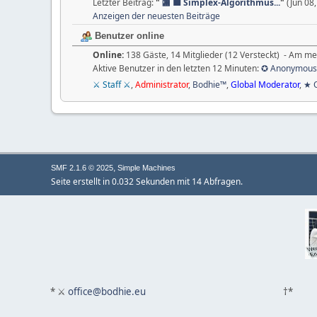
Letzter Beitrag:
"
🏬 🟦 Simplex-Algorithmus...
"
(Jun 08
Anzeigen der neuesten Beiträge
Benutzer online
Online:
138 Gäste, 14 Mitglieder (12 Versteckt) - Am me
Aktive Benutzer in den letzten 12 Minuten:
✪ Anonymous
⚔ Staff ⚔
,
Administrator
,
Bodhie™
,
Global Moderator
,
★ 
,
SMF 2.1.6 © 2025
Simple Machines
Seite erstellt in 0.032 Sekunden mit 14 Abfragen.
* ⚔
office@bodhie.eu
†*