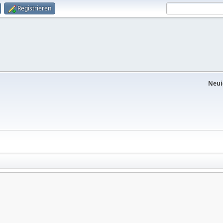
Registrieren
Neui
rreich/Austria 🇪🇺 EU