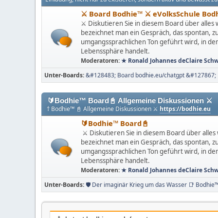
⚔ Board Bodhie™ ⚔ eVolksSchule Bod
⚔ Diskutieren Sie in diesem Board über alles w
bezeichnet man ein Gespräch, das spontan, zuf
umgangssprachlichen Ton geführt wird, in de
Lebenssphäre handelt.
Moderatoren:
★ Ronald Johannes deClaire Sch
Unter-Boards
&#128483; Board bodhie.eu/chatgpt &#127867; 
🔰Bodhie™ Board📓 Allgemeine Diskussionen ⚔
† Bodhie™ 📓 Allgemeine Diskussionen ⚔
https://bodhie.eu
🔰Bodhie™ Board📓
⚔ Diskutieren Sie in diesem Board über alles w
bezeichnet man ein Gespräch, das spontan, zuf
umgangssprachlichen Ton geführt wird, in de
Lebenssphäre handelt.
Moderatoren:
★ Ronald Johannes deClaire Sch
Unter-Boards
🛡️ Der imaginär Krieg um das Wasser 📑 Bodhi