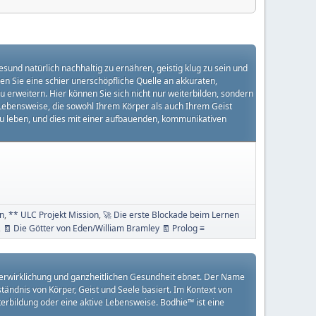
sund natürlich nachhaltig zu ernähren, geistig klug zu sein und
den Sie eine schier unerschöpfliche Quelle an akkuraten,
 erweitern. Hier können Sie sich nicht nur weiterbilden, sondern
n Lebensweise, die sowohl Ihrem Körper als auch Ihrem Geist
 zu leben, und dies mit einer aufbauenden, kommunikativen
in
** ULC Projekt Mission
🚀 Die erste Blockade beim Lernen
🧾 Die Götter von Eden/William Bramley 🧾 Prolog ≡
stverwirklichung und ganzheitlichen Gesundheit ebnet. Der Name
tändnis von Körper, Geist und Seele basiert. Im Kontext von
iterbildung oder eine aktive Lebensweise. Bodhie™ ist eine