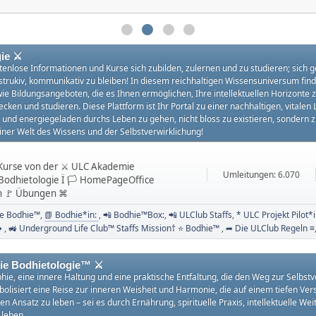
ie ⚔
tenlose Informationen und Kurse sich zubilden, zulernen und zu studieren; sich ge
onstrukiv, kommunikativ zu bleiben! In diesem reichhaltigen Wissensuniversum fin
e Bildungsangeboten, die es Ihnen ermöglichen, Ihre intellektuellen Horizonte zu
cken und studieren. Diese Plattform ist Ihr Portal zu einer nachhaltigen, vitale
iv und energiegeladen durchs Leben zu gehen, nicht bloss zu existieren, sondern
ner Welt des Wissens und der Selbstverwirklichung!
 eKurse von der ⚔ ULC Akademie
Umleitungen: 6.070
odhietologie Ï 🏳 HomePageOffice
en 🚩 Übungen ⌘
le Bodhie™
📗 Bodhie*in:
📲 Bodhie™Box:
📲 ULClub Staffs
* ULC Projekt Pilot*
 ➦
🚜 Underground Life Club™ Staffs Mission† ⭐️ Bodhie™
➦ Die ULClub Regeln ≡
ie Bodhietologie™ ⚔
sophie, eine innere Haltung und eine praktische Entfaltung, die den Weg zur Selb
olisiert eine Reise zur inneren Weisheit und Harmonie, die auf einem tiefen Vers
 Ansatz zu leben – sei es durch Ernährung, spirituelle Praxis, intellektuelle We
 leben.