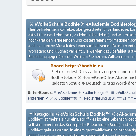
⚔ eVolksSchule Bodhie ⚔ eAkademie Bodhietolog
Hier befinden sich korrekte, übergeordnete, unverbindliche, kos
aktiv fit für das Leben sein, zu leben (Überleben) und weiter k
hochkarätigen, erhellenden und kostenfreien Informationen sowi
auch das reiche Mosaik des Lebens mit all seinen Facetten entde
Wohlstand und Klugheit verleiht. Sie werden dazu befähigt, akt
Einstellung gegenüber der Welt um Sie herum. Willkommen in ei
Board https://bodhie.eu
🚩 Hier findest Du staatlich, ausgezeichnete
Bodhietologie ⚔ HomePageOffice Akademie B
Kadetten Schule ⛔ DeutschKurs 📧 Wortklär
Unter-Boards
📕 eAkademie ⚜ Bodhietologie™
📙 eVolksSchu
entfernen ✔
✅ ⚔ Bodhie™ 🪗 ℠ , Registrierung usw.. †™ vs ℠ †
≡ Kategorie ⚔ eVolksSchule Bodhie™ ⚔ eAkadem
Bodhie™ ist mehr als nur ein Begriff – es ist eine Lebensphilo
selbst erinnert an das Konzept der Erleuchtung (Bodhi) und symb
Bodhie™ geht es darum, in einem ganzheitlichen und nachhaltigen
Einladung, nicht nur zu existieren, sondern aktiv und bewusst zu