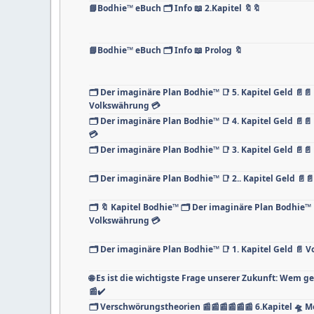
📘Bodhie™ eBuch 🗂️ Info 📖 2.Kapitel 🔖🔖
📘Bodhie™ eBuch 🗂️ Info 📖 Prolog 🔖
🗂️ Der imaginäre Plan Bodhie™ 📑 5. Kapitel Geld 📄📄
Volkswährung 💳
🗂️ Der imaginäre Plan Bodhie™ 📑 4. Kapitel Geld 📄
💳
🗂️ Der imaginäre Plan Bodhie™ 📑 3. Kapitel Geld 📄
🗂️ Der imaginäre Plan Bodhie™ 📑 2.. Kapitel Geld 📄
🗂️ 🔖 Kapitel Bodhie™ 🗂️ Der imaginäre Plan Bodhie™ 
Volkswährung 💳
🗂️ Der imaginäre Plan Bodhie™ 📑 1. Kapitel Geld 📄 
🌐 Es ist die wichtigste Frage unserer Zukunft: Wem g
📰✔️
🗂️ Verschwörungstheorien 📰📰📰📰📰📰 6.Kapitel 🛸