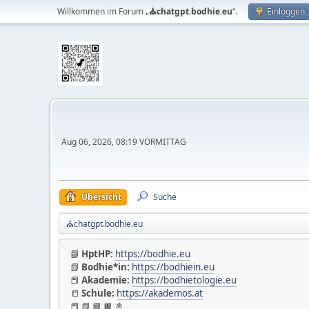
Willkommen im Forum „
⛪chatgpt.bodhie.eu
“.
Einloggen
Aug 06, 2026, 08:19 VORMITTAG
Übersicht
Suche
⛪chatgpt.bodhie.eu
📘
⭐️
Bodhie Ronald Johannes deClaire Schwab
HptHP:
https://bodhie.eu
📗
🇦🇹 ULC eV. IV-Vr 442/b/VVW/96 LPD Wien/Vienna-Öste
Bodhie*in:
https://bodhiein.eu
📕
➦
Siehe weiter unten den genauen Überblick!
Akademie:
https://bodhietologie.eu
📒
⚔ Viel Glück
Schule:
https://akademos.at
📕 📗 📘 📙 📓
📕 📗 📘 📙 📓