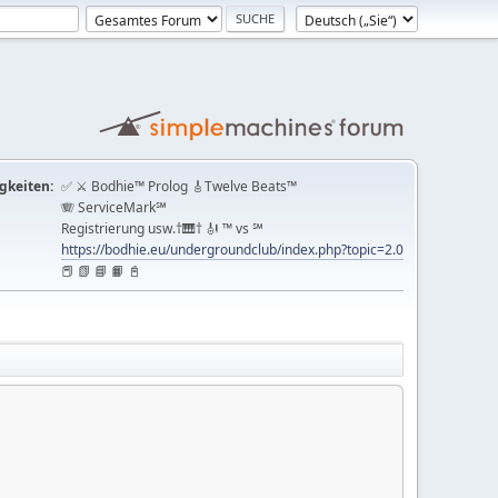
gkeiten:
✅ ⚔ Bodhie™ Prolog 🎸Twelve Beats™
🪗 ServiceMark℠
Registrierung usw.†🎹† 🎻 ™ vs ℠
https://bodhie.eu/undergroundclub/index.php?topic=2.0
📕 📗 📘 📙 📓