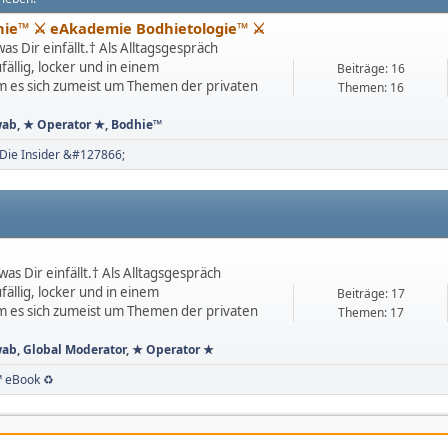
hie™ ⚔ eAkademie Bodhietologie™ ⚔
as Dir einfällt.† Als Alltagsgespräch
ällig, locker und in einem
Beiträge: 16
m es sich zumeist um Themen der privaten
Themen: 16
wab
,
★ Operator ★
,
Bodhie™
Die Insider &#127866;
as Dir einfällt.† Als Alltagsgespräch
ällig, locker und in einem
Beiträge: 17
m es sich zumeist um Themen der privaten
Themen: 17
wab
,
Global Moderator
,
★ Operator ★
e™ eBook ♻