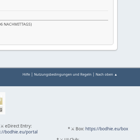
11:06 NACHMITTAGS)
|
|
Hilfe
Nutzungsbedingungen und Regeln
Nach oben ▲
 ⚔ eDirect Entry:
* ⚔ Box:
https://bodhie.eu/box
s://bodhie.eu/portal
* ⚔ ULClub: