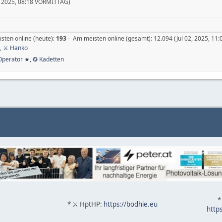
, 2025, 08:18 VORMITTAG)
isten online (heute):
193
- Am meisten online (gesamt): 12.094 (Jul 02, 2025, 
,
⚔ Hanko
Operator ★
,
✪ Kadetten
*
* ⚔ HptHP:
https://bodhie.eu
http