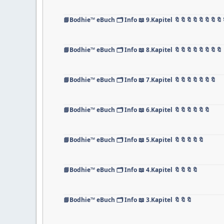
📘Bodhie™ eBuch 🗂️ Info 📖 9.Kapitel 🔖🔖🔖🔖🔖🔖🔖🔖
📘Bodhie™ eBuch 🗂️ Info 📖 8.Kapitel 🔖🔖🔖🔖🔖🔖🔖🔖
📘Bodhie™ eBuch 🗂️ Info 📖 7.Kapitel 🔖🔖🔖🔖🔖🔖🔖
📘Bodhie™ eBuch 🗂️ Info 📖 6.Kapitel 🔖🔖🔖🔖🔖🔖
📘Bodhie™ eBuch 🗂️ Info 📖 5.Kapitel 🔖🔖🔖🔖🔖
📘Bodhie™ eBuch 🗂️ Info 📖 4.Kapitel 🔖🔖🔖🔖
📘Bodhie™ eBuch 🗂️ Info 📖 3.Kapitel 🔖🔖🔖