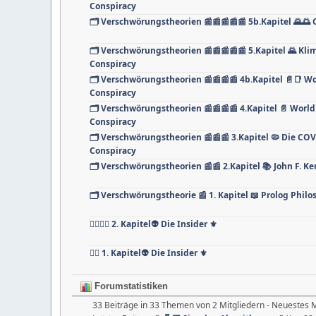
Conspiracy
🗂️ Verschwörungstheorien 📰📰📰📰📰 5b.Kapitel 🌄🌅
🗂️ Verschwörungstheorien 📰📰📰📰📰 5.Kapitel 🌄 K
Conspiracy
🗂️ Verschwörungstheorien 📰📰📰📰 4b.Kapitel 📄📑 W
Conspiracy
🗂️ Verschwörungstheorien 📰📰📰📰 4.Kapitel 📄 World
Conspiracy
🗂️ Verschwörungstheorien 📰📰📰 3.Kapitel 🦠 Die C
Conspiracy
🗂️ Verschwörungstheorien 📰📰 2.Kapitel 📚 John F. 
🗂️ Verschwörungstheorie 📰 1. Kapitel 📖 Prolog Philo
🏴‍☠️🏴‍☠️ 2. Kapitel👽 Die Insider ⚜️
🏴‍☠️ 1. Kapitel👽 Die Insider ⚜️
Forumstatistiken
33 Beiträge in 33 Themen von 2 Mitgliedern - Neuestes M