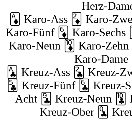
Herz-Dame
🃁 Karo-Ass 🃂 Karo-Zwei
Karo-Fünf 🃆 Karo-Sechs 
Karo-Neun 🃊 Karo-Zehn 
Karo-Dame 
🃑 Kreuz-Ass 🃒 Kreuz-Zw
🃕 Kreuz-Fünf 🃖 Kreuz-S
Acht 🃙 Kreuz-Neun 🃚 
Kreuz-Ober 🃝 Kre