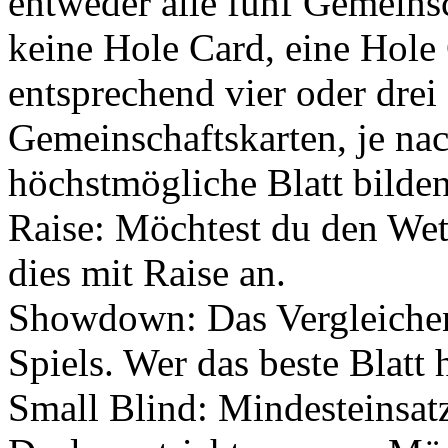
entweder alle fünf Gemeins
keine Hole Card, eine Hole
entsprechend vier oder drei
Gemeinschaftskarten, je na
höchstmögliche Blatt bilden
Raise: Möchtest du den Wet
dies mit Raise an.
Showdown: Das Vergleichen
Spiels. Wer das beste Blatt 
Small Blind: Mindesteinsatz