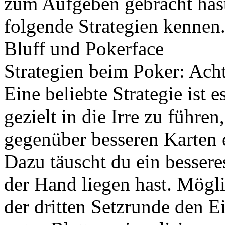
zum Aufgeben gebracht hast
folgende Strategien kennen
Bluff und Pokerface
Strategien beim Poker: Ach
Eine beliebte Strategie ist 
gezielt in die Irre zu führe
gegenüber besseren Karten e
Dazu täuscht du ein besseres
der Hand liegen hast. Mögli
der dritten Setzrunde den E