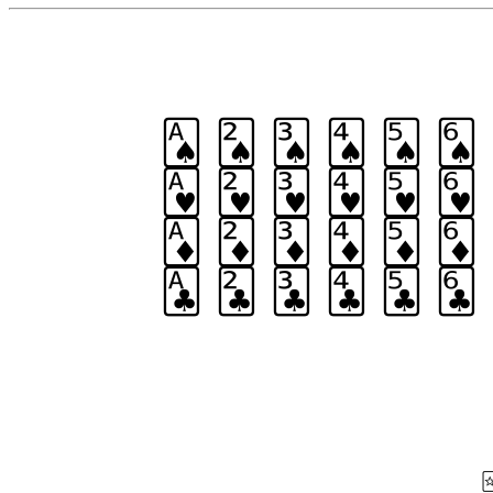
🂡 🂢 🂣 🂤 🂥 🂦 
🂱 🂲 🂳 🂴 🂵 🂶 
🃁 🃂 🃃 🃄 🃅 🃆 
🃑 🃒 🃓 🃔 🃕 🃖 
