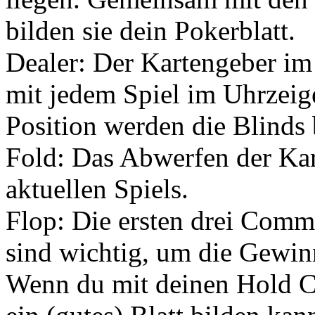
bilden sie dein Pokerblatt.
Dealer: Der Kartengeber im 
mit jedem Spiel im Uhrzeig
Position werden die Blinds
Fold: Das Abwerfen der Ka
aktuellen Spiels.
Flop: Die ersten drei Comm
sind wichtig, um die Gewin
Wenn du mit deinen Hold 