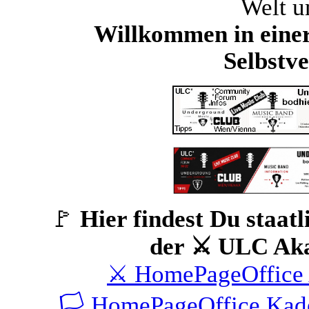
Welt u
Willkommen in einer
Selbstv
🚩
Hier findest Du staat
der ⚔ ULC Aka
⚔ HomePageOffice 
🏳 HomePageOffice Kade