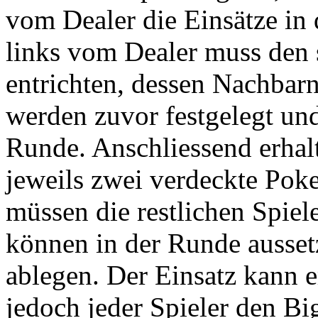
vom Dealer die Einsätze in 
links vom Dealer muss den
entrichten, dessen Nachbarn
werden zuvor festgelegt und
Runde. Anschliessend erhalt
jeweils zwei verdeckte Poke
müssen die restlichen Spiele
können in der Runde ausset
ablegen. Der Einsatz kann 
jedoch jeder Spieler den Bi