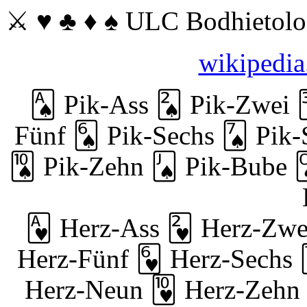
⚔
♥ ♣ ♦ ♠ ULC Bodhietolo
wikipedia
🂡 Pik-Ass 🂢 Pik-Zwei 
Fünf 🂦 Pik-Sechs 🂧 Pik-
🂪 Pik-Zehn 🂫 Pik-Bube 
🂱 Herz-Ass 🂲 Herz-Zwei
Herz-Fünf 🂶 Herz-Sechs 
Herz-Neun 🂺 Herz-Zehn 