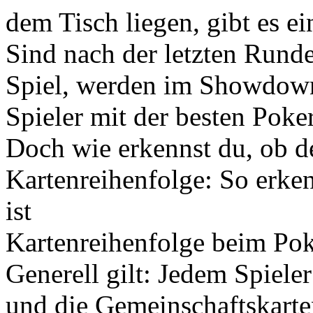
dem Tisch liegen, gibt es e
Sind nach der letzten Rund
Spiel, werden im Showdown
Spieler mit der besten Pok
Doch wie erkennst du, ob de
Kartenreihenfolge: So erken
ist
Kartenreihenfolge beim Po
Generell gilt: Jedem Spiele
und die Gemeinschaftskarte