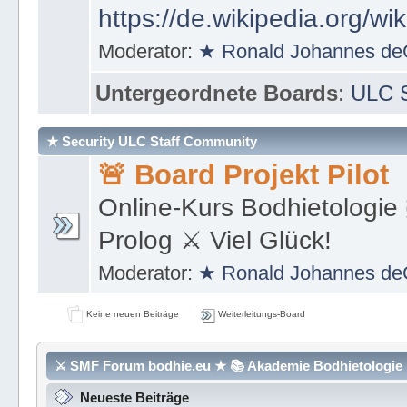
Dienstgrade und Dienstste
https://de.wikipedia.org/wi
Moderator:
★ Ronald Johannes de
Untergeordnete Boards
:
ULC S
★ Security ULC Staff Community
🚨 Board Projekt Pilot
Online-Kurs Bodhietologie 
Prolog ⚔ Viel Glück!
Moderator:
★ Ronald Johannes de
Keine neuen Beiträge
Weiterleitungs-Board
⚔ SMF Forum bodhie.eu ★ 📚 Akademie Bodhietologie ⚜