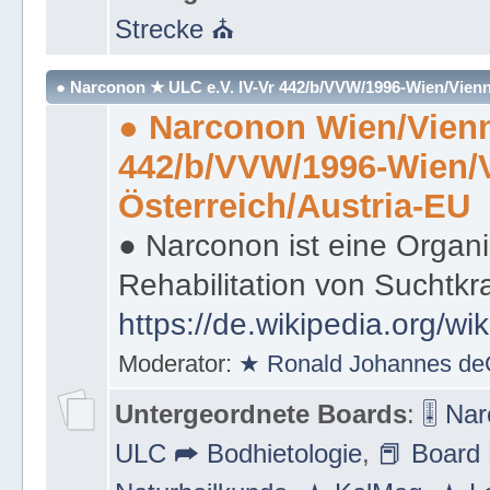
Untergeordnete Boards
:
⛪ Mot
Strecke ⛪
● Narconon ★ ULC e.V. IV-Vr 442/b/VVW/1996-Wien/Vienn
● Narconon Wien/Vienn
442/b/VVW/1996-Wien/
Österreich/Austria-EU
● Narconon ist eine Organi
Rehabilitation von Suchtkr
https://de.wikipedia.org/wi
Moderator:
★ Ronald Johannes de
Untergeordnete Boards
:
🎚 Na