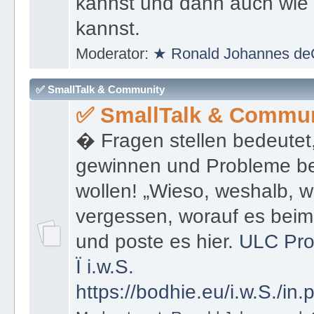
denen du Informationen sof
kannst und dann auch wie 
kannst.
Moderator:
★ Ronald Johannes de
✅ SmallTalk & Community
✅ SmallTalk & Commun
� Fragen stellen bedeutet
gewinnen und Probleme be
wollen! „Wieso, weshalb, w
vergessen, worauf es bei
und poste es hier.
ULC Pro
Ï
i.w.S.