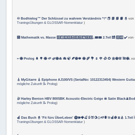
🔟 Matematik vs. Masse 0️⃣1️⃣2️⃣3️⃣4️⃣5️⃣6️⃣7️⃣8️⃣9️⃣📟📟📟3.Teil 🔜 0️⃣0️⃣3️⃣✔️
vo
♾️ Bodhielog™ Der Schlüssel zu wahrem Verständnis *†* 📕 📗 📘 📙 📓
von
TraningsÜbungen & GLOSSAR-Nomenklatur
)
🔟 Mathematik vs. Masse 0️⃣1️⃣2️⃣3️⃣4️⃣5️⃣6️⃣7️⃣8️⃣9️⃣..📟📟 2.Teil 🔜 0️⃣2️⃣ ✔️
von
= 🐝 Prolog 🌲 🌳 🐝 🌱 🌿🐝🎍 🎋 🍃 🍂🐝🍁 🐝 🌾 💐 🌷 🌹 🥀 🌻 🌼🐝🌸 🌺🐝.
v
🎸 MyGitarre 🎸 Epiphone AJ100/VS (SerialNo: 10122313454) Western Guita
mögliche Zukunft 📝 Prolog
)
🎻 Harley Benton HBV 800SBK Acoustic-Electric Geige ☠ Satin Black♟Bod
mögliche Zukunft 📝 Prolog
)
🍏 Das Buch 📓 'Fit fürs ÜberLeben' 🥝🫐🍓🍒🥭🍑🍋🍊🍉🍍🍈🍎🍇🍌🍐 1.Teil 
TraningsÜbungen & GLOSSAR-Nomenklatur
)