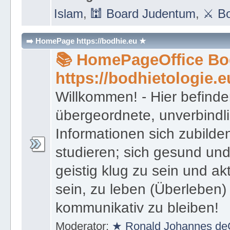
Untergeordnete Boards
:
⛪ Boa
Islam
,
🕍 Board Judentum
,
⚔ Bo
➡️ HomePage https://bodhie.eu ★
📚 HomePageOffice Bod
https://bodhietologie.e
Willkommen! - Hier befinde
übergeordnete, unverbindl
Informationen sich zubilde
studieren; sich gesund und
geistig klug zu sein und akt
sein, zu leben (Überleben) 
kommunikativ zu bleiben!