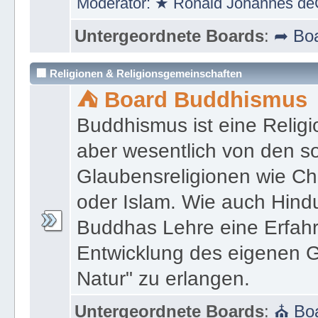
https://bodhie.eu/i.w.S./in.
Moderator:
★ Ronald Johannes de
Untergeordnete Boards
:
➦ Boa
🏢 Religionen & Religionsgemeinschaften
⛺ Board Buddhismus
Buddhismus ist eine Religi
aber wesentlich von den 
Glaubensreligionen wie Ch
oder Islam. Wie auch Hind
Buddhas Lehre eine Erfahrun
Entwicklung des eigenen G
Natur" zu erlangen.