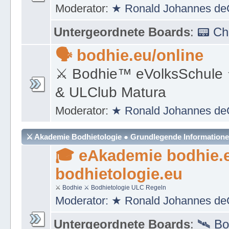
https://de.wikipedia.org/wi
Moderator:
★ Ronald Johannes de
Untergeordnete Boards
:
📟 C
🗣 bodhie.eu/online
⚔ Bodhie™ eVolksSchule
& ULClub Matura
Moderator:
★ Ronald Johannes de
⚔ Akademie Bodhietologie ● Grundlegende Information
🎓 eAkademie bodhie.
bodhietologie.eu
⚔
Bodhie
⚔ Bodhietologie
ULC Regeln
Moderator:
★ Ronald Johannes de