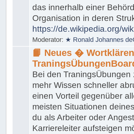
ist ein bestimmtes Sach- 
das innerhalb einer Behörd
Organisation in deren Stru
https://de.wikipedia.org/wi
Moderator:
★ Ronald Johannes de
📙 Neues � Wortklären
TraningsÜbungenBoar
Bei den TraningsÜbungen ze
mehr Wissen schneller abr
einen Vorteil gegenüber al
meisten Situationen deine
du als Arbeiter oder Angest