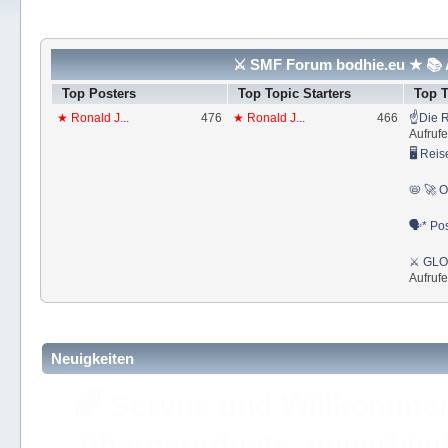
⚔ SMF Forum bodhie.eu ★ 📚 A
Top Posters
Top Topic Starters
Top 
★ Ronald J...
476
★ Ronald J...
466
☝Die R
Aufrufe
🖥 Reis
📛 🚀 O
🗣* Pos
⚔ GLOS
Aufrufe
Neuigkeiten
🚩 Hier findest Du staat
der ⚔ ULC Akademie Bo