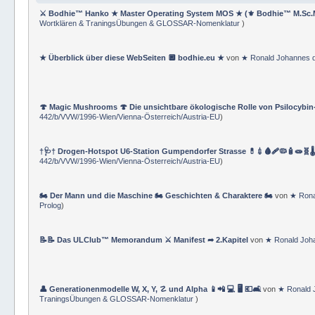
Neueste Beiträge
⚔ Bodhie™ Hanko ★ Master Operating System MOS ★ (⚜ Bodhie™ M.Sc.
Wortklären & TraningsÜbungen & GLOSSAR-Nomenklatur
)
★ Überblick über diese WebSeiten 🔲 bodhie.eu ★
von
★ Ronald Johannes 
🍄 Magic Mushrooms 🍄 Die unsichtbare ökologische Rolle von Psilocybin
442/b/VVW/1996-Wien/Vienna-Österreich/Austria-EU
)
†🩺† Drogen-Hotspot U6-Station Gumpendorfer Strasse 💊💉🩸🩹🦠🧴🧫🧬🌡
442/b/VVW/1996-Wien/Vienna-Österreich/Austria-EU
)
🏍 Der Mann und die Maschine 🏍 Geschichten & Charaktere 🏍
von
★ Rona
Prolog
)
📝📝 Das ULClub™ Memorandum ⚔ Manifest ➦ 2.Kapitel
von
★ Ronald Joh