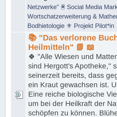
Untergeordnete Boards
:
🛰 Bo
Netzwerke" 🖲 Social Media Mar
Wortschatzerweiterung & Math
Bodhietologie ⚜ Projekt Pilot*in
📚 "Das verlorene Buch
Heilmitteln" 📗 📖
🍀 "Alle Wiesen und Matte
sind Hergott's Apotheke," 
seinerzeit bereits, dass 
ein Kraut gewachsen ist. U
Eine reiche biologische Vie
um bei der Heilkraft der N