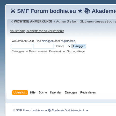
⚔ SMF Forum bodhie.eu ★ 📚 Akademie
⚔
WICHTIGE ANMERKUNG!
⚜ Achten Sie beim Studieren dieses eBuch seh
vollständig, sinnerfassend verstehen!❗
Willkommen
Gast
. Bitte
einloggen
oder
registrieren
.
Einloggen mit Benutzername, Passwort und Sitzungslänge
Übersicht
Hilfe
Suche
Kalender
Einloggen
Registrieren
 ⚔ SMF Forum bodhie.eu ★ 📚 Akademie Bodhietologie ⚜  ● 