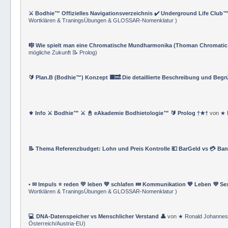
👤 Generationenmodelle W, X, Y, ☡ und Alpha 📱📲 💻 🖥️ 💶🛋️
von
★ Ronald 
TraningsÜbungen & GLOSSAR-Nomenklatur
)
⚔️ Bodhie™ Offizielles Navigationsverzeichnis ✔️ Underground Life Club™
Wortklären & TraningsÜbungen & GLOSSAR-Nomenklatur
)
🎼 Wie spielt man eine Chromatische Mundharmonika (Thoman Chromatic
mögliche Zukunft 📝 Prolog
)
🔰 Plan.B (Bodhie™) Konzept 🟪🔜 Die detaillierte Beschreibung und Beg
⚜ Info ⚔ Bodhie™ ⚔ 📓 eAkademie Bodhietologie™ 🔰 Prolog †★†
von
★ 
📝 Thema Referenzbudget: Lohn und Preis Kontrolle 💶 BarGeld vs 💳 Ba
• ✉ Impuls ⭐️ reden 💛 leben 💚 schlafen 💤 Kommunikation 💙 Leben 💜 Se
Wortklären & TraningsÜbungen & GLOSSAR-Nomenklatur
)