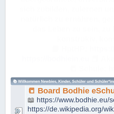
Akademie 
WICHTIGE ANMERKUN
dieses eBuch sehr, sehr so
über ein Wort hinweggeh
ve
📟
Simple Learning

Mathem
🧮
https://bodhie.eu/sim
📚 Willkommen Newbies, Kinder, Schüler und Schüler*inne
📒 Board Bodhie eSchu
📖
https://www.bodhie.eu/s