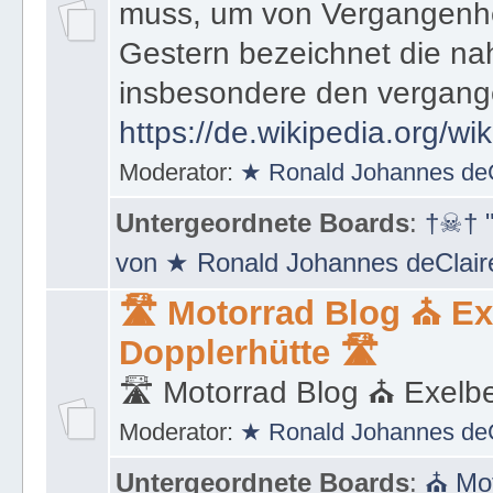
Sachgebiet, wie weit ein E
muss, um von Vergangenhe
Gestern bezeichnet die na
insbesondere den vergang
https://de.wikipedia.org/wi
Moderator:
★ Ronald Johannes de
Untergeordnete Boards
:
†☠† "
von ★ Ronald Johannes deClai
🛣 Motorrad Blog ⛪ Ex
Dopplerhütte 🛣
🛣 Motorrad Blog ⛪ Exelbe
Moderator:
★ Ronald Johannes de