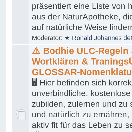
schöpfen zu können. Blüh
präsentiert eine Liste von
aus der NaturApotheke, di
auf natürliche Weise linder
Moderator:
★ Ronald Johannes de
⚠️ Bodhie ULC-Regeln
Wortklären & Traning
GLOSSAR-Nomenklatu
🖥 Hier befinden sich korre
unverbindliche, kostenlose
zubilden, zulernen und zu 
und natürlich zu ernähren, 