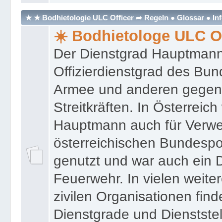
Moderator:
★ Ronald Johannes de
★ ★ Bodhietologie ULC Officer ➦ Regeln ● Glossar ● In
☀️ Bodhietologe ULC Of
Der Dienstgrad Hauptmann (
Offizierdienstgrad des Bu
Armee und anderen gegenw
Streitkräften. In Österreic
Hauptmann auch für Verwe
österreichischen Bundespo
genutzt und war auch ein 
Feuerwehr. In vielen weiter
zivilen Organisationen find