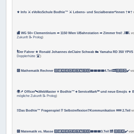
💻 DNA-Datenspeicher vs Menschlicher Verstand 👤
von
★ Ronald Johannes
Österreich/Austria-EU
)
⚜ Info ⚔ eVolksSchule Bodhie™ ⚔ Lebens- und Sozialberater*innen †★†
🏬 WG 50+ Clementinium ➦ 1150 Wien UBahnstation ➦ Zimmer frei! .Ï🔲Ï.
v
Zukunft 📝 Prolog
)
🕴Der Fahrer ★ Ronald Johannes deClaire Schwab 🏍️ Yamaha RD 350 YPVS ⌚
Dopplerhütte 🛣
)
🔟 Mathematik Rechner 0️⃣1️⃣2️⃣3️⃣4️⃣5️⃣6️⃣7️⃣8️⃣9️⃣📟📟📟📟4.Teil🔜0️⃣0️⃣4️⃣✔️
v
🌍📌 Officer🛰WebMaster ⭐️ Bodhie™🔹ServiceMark℠ und neue Emojis 🔹 
mögliche Zukunft 📝 Prolog
)
‼️Das Bodhie™ Fragenspiel ⁉️ Selbstreflexion❔Kommunikation ✉✉ 2.Teil
v