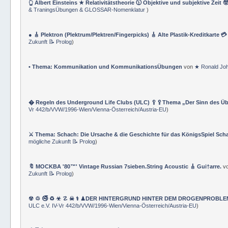
👆 Albert Einsteins ★ Relativitätstheorie 🕦 Objektive und subjektive Zeit 
& TraningsÜbungen & GLOSSAR-Nomenklatur
)
● 🎸 Plektron (Plektrum/Plektren/Fingerpicks) 🎸 Alte Plastik-Kreditkarte 
Zukunft 📝 Prolog
)
• Thema: Kommunikation und KommunikationsÜbungen
von
★ Ronald Jo
� Regeln des Underground Life Clubs (ULC) 🥄🥄Thema „Der Sinn des Ü
Vr 442/b/VVW/1996-Wien/Vienna-Österreich/Austria-EU
)
⚔ Thema: Schach: Die Ursache & die Geschichte für das KönigsSpiel Sch
mögliche Zukunft 📝 Prolog
)
🔖 MOCKBA '80™' Vintage Russian 7sieben.String Acoustic 🎸 Gui†arre.
v
Zukunft 📝 Prolog
)
☢ ♲ 🚭 ♻ ☣ ☡ ☠ ⚕ ♟DER HINTERGRUND HINTER DEM DROGENPROBLEM 🛰
ULC e.V. IV-Vr 442/b/VVW/1996-Wien/Vienna-Österreich/Austria-EU
)