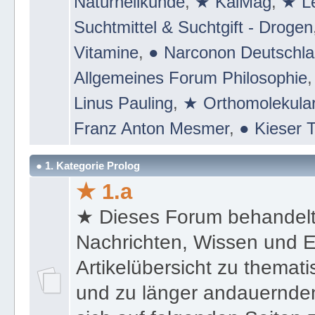
ULC ➦ Bodhietologie
,
📕 Board 
Naturheilkunde
,
★ KalMag
,
★ Le
Suchtmittel & Suchtgift - Drogen
Vitamine
,
● Narconon Deutschl
Allgemeines Forum Philosophie
Linus Pauling
,
★ Orthomolekular
Franz Anton Mesmer
,
● Kieser T
● 1. Kategorie Prolog
★ 1.a
★ Dieses Forum behandel
Nachrichten, Wissen und E
Artikelübersicht zu themat