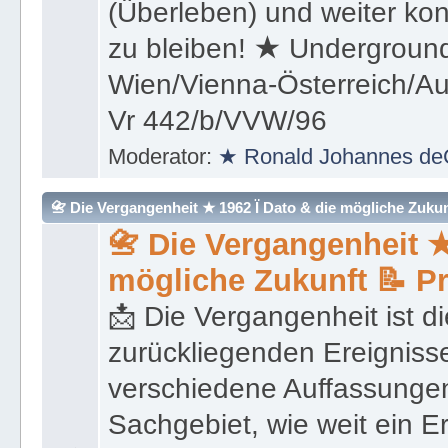
aktiv fit für das Leben zu s
(Überleben) und weiter kon
zu bleiben! ★ Underground
Wien/Vienna-Österreich/Aus
Vr 442/b/VVW/96
Moderator:
★ Ronald Johannes de
📇 Die Vergangenheit ★ 1962 Ï Dato & die mögliche Zukunft 
📇 Die Vergangenheit ★
mögliche Zukunft 📝 P
📩 Die Vergangenheit ist di
zurückliegenden Ereignisse
verschiedene Auffassungen