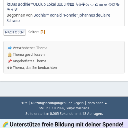
💒Das Bodhie™ULClub Lokal 🤹‍♀️🤹‍♂️ 🎼🎹 🎸☕️🍵🍶 🥙 🌮 🌯 🥗 🥘🍺🍻
🥂🍷🍹
Begonnen von
Bodhie™ Ronald "Ronnie" Johannes deClaire
Schwab
Seiten
1
NACH OBEN
Verschobenes Thema
Thema geschlossen
Angeheftetes Thema
Thema, das Sie beobachten
|
|
Hilfe
Nutzungsbedingungen und Regeln
Nach oben ▲
,
SMF 2.1.7 © 2026
Simple Machines
Seite erstellt in 0.065 Sekunden mit 18 Abfragen.