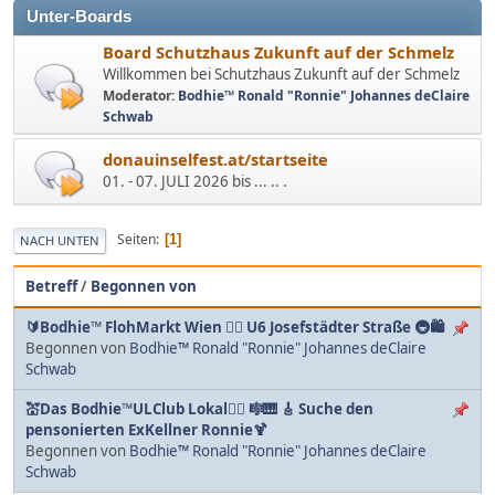
Unter-Boards
Board Schutzhaus Zukunft auf der Schmelz
Willkommen bei Schutzhaus Zukunft auf der Schmelz
Moderator:
Bodhie™ Ronald "Ronnie" Johannes deClaire
Schwab
donauinselfest.at/startseite
01. - 07. JULI 2026 bis ... .. .
Seiten
1
NACH UNTEN
Betreff
/
Begonnen von
🔰Bodhie™ FlohMarkt Wien 🏳️‍🌈 U6 Josefstädter Straße 🚇🛍️
Begonnen von
Bodhie™ Ronald "Ronnie" Johannes deClaire
Schwab
💒Das Bodhie™ULClub Lokal🤹‍♂️ 🎼🎹 🎸 Suche den
pensonierten ExKellner Ronnie🍹
Begonnen von
Bodhie™ Ronald "Ronnie" Johannes deClaire
Schwab