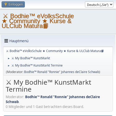
Einloggen
⚔ Bodhie™ eVolksSchule
★ Community ★ Kurse &
ULClub Matura📙
Hauptmenü
⚔ Bodhie™ eVolksSchule ★ Community ★ Kurse & ULClub Matura📙
⚔ My Bodhie™ KunstMarkt
►
⚔ My Bodhie™ KunstMarkt Termine
►
(Moderator:
Bodhie™ Ronald "Ronnie" Johannes deClaire Schwab
)
⚔ My Bodhie™ KunstMarkt
Termine
Moderator:
Bodhie™ Ronald "Ronnie" Johannes deClaire
Schwab
.
0 Mitglieder und 1 Gast betrachten dieses Board.