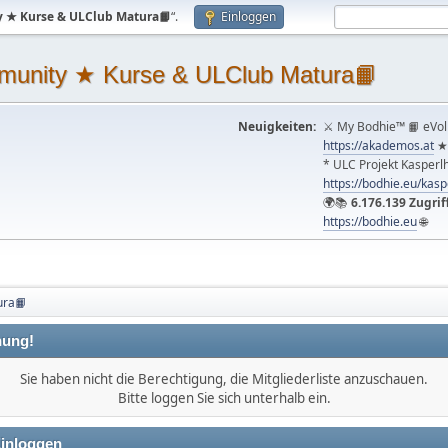
 ★ Kurse & ULClub Matura📙
“.
Einloggen
unity ★ Kurse & ULClub Matura📙
Neuigkeiten:
⚔ My Bodhie™ 📙 eVol
https://akademos.at
★
* ULC Projekt Kasperlh
https://bodhie.eu/kas
🌍📚
6.176.139 Zugrif
https://bodhie.eu
🌐
ura📙
ung!
Sie haben nicht die Berechtigung, die Mitgliederliste anzuschauen.
Bitte loggen Sie sich unterhalb ein.
inloggen