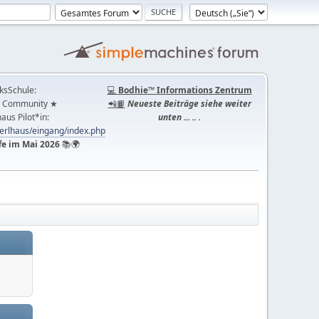
ksSchule:
💻
Bodhie
™
Informations Zentrum
 Community ★
📲📙
Neueste Beiträge siehe weiter
aus Pilot*in:
unten ... .. .
perlhaus/eingang/index.php
fe im Mai 2026
📚🌍