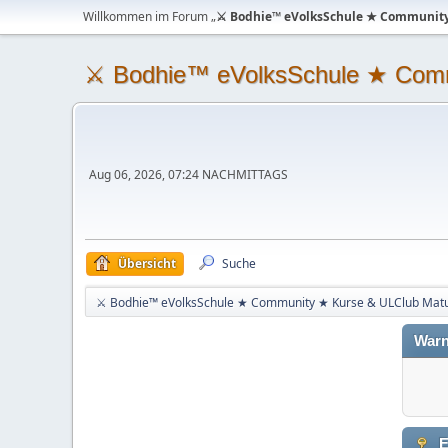
Willkommen im Forum „
⚔ Bodhie™ eVolksSchule ★ Community
⚔ Bodhie™ eVolksSchule ★ Comm
Aug 06, 2026, 07:24 NACHMITTAGS
Übersicht
Suche
⚔ Bodhie™ eVolksSchule ★ Community ★ Kurse & ULClub Mat
Warn
E