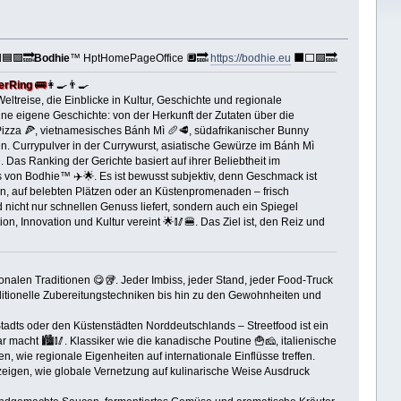
🟦🟪🔜
Bodhie
™ HptHomePageOffice 🔲🔜
https://bodhie.eu
⬛️⬜️🟪🔜
erRing
🚌
👩‍🍳👨‍🍳
eltreise, die Einblicke in Kultur, Geschichte und regionale
ine eigene Geschichte: von der Herkunft der Zutaten über die
Pizza 🍕, vietnamesisches Bánh Mì 🥖🥩, südafrikanischer Bunny
n. Currypulver in der Currywurst, asiatische Gewürze im Bánh Mì
 Das Ranking der Gerichte basiert auf ihrer Beliebtheit im
s von Bodhie™ ✈️🌟. Es ist bewusst subjektiv, denn Geschmack ist
en, auf belebten Plätzen oder an Küstenpromenaden – frisch
od nicht nur schnellen Genuss liefert, sondern auch ein Spiegel
tion, Innovation und Kultur vereint 🌟🥢🍔. Das Ziel ist, den Reiz und
ionalen Traditionen 😋🥡. Jeder Imbiss, jeder Stand, jeder Food-Truck
raditionelle Zubereitungstechniken bis hin zu den Gewohnheiten und
adts oder den Küstenstädten Norddeutschlands – Streetfood ist ein
 macht 🏙️🥢. Klassiker wie die kanadische Poutine 🍟🧀, italienische
 wie regionale Eigenheiten auf internationale Einflüsse treffen.
zeigen, wie globale Vernetzung auf kulinarische Weise Ausdruck