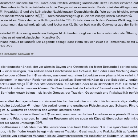
r deutschen Imbisskultur 🍴✨. Nach dem Zweiten Weltkrieg kombinierte Herta Heuwer einfache Zut
. Besonders in Berlin entwickelte sich die Currywurst zu einem festen Bestandteil des Alltags, den
, Kreativität 🎨 und die kulinarische Nachkriegszeit Deutschlands 🕰️. Wer genau hinsieht, erke
der mediterranen Küche 🍅🇮🇹 – alles zusammengefügt zu einem lokaltypischen Klassiker 🥳.
ck – sie ist ein Stück deutsche Kulturgeschichte 🍴✨. Entstanden nach dem Zweiten Weltkrieg, br
t zusammen, das schnell, günstig und lecker war 😋. Schon bald war die Currywurst aus der Berlin
eativität 🎨: Aus wenig wurde ein Kultgericht. Außerdem zeigt sie die frühe internationale Öffnu
eint zu einem lokaltypischen Klassiker 🥳.
tschland hinaus bekannt 🌐. Die Legende besagt, dass Herta Heuwer 1949 die Tomatensauce mit C
chts 🎉🌭.
nes deClaire Schwab ★
neller deutscher Snack, der vor allem in Bayern und Österreich ein fester Bestandteil der Imbissku
 – einer würzigen, fein zerkleinerten Fleischmasse aus Schwein, Rind oder einer Mischung davon, 
Senf 🌭 oder süßem Senf 🌟 servieren, was dem herzhaften Leberkäse eine pikante Note verleiht. 
beisteuern. In manchen Regionen wird die LeberKas’ Semmel mit Käse 🧀 oder Spiegelei 🍳 ergänz
nack für unterwegs 🏃‍♂️🥡, bei Straßenständen, auf Märkten oder beim Oktoberfest 🍺🎉. Sie steh
Gericht kombiniert werden können. Darüber hinaus hat die LeberKas’ Semmel eine kulturelle Bed
enf oder kreativ belegt – sie ist ein Genuss, der Tradition, Geschmack und Praktikabilität perfek
Bestandteil der bayerischen und österreichischen Imbisskultur und steht für bodenständige, deft
n Scheibe Leberkäse 🥩 – einer fein zerkleinerten und gewürzten Fleischmasse aus Schwein, Rind
g ist 🔥, wodurch er perfekt in das weiche Brötchen passt.
ssischem Senf 🌭 oder süßem Senf 🌟 serviert, was dem herzhaften Leberkäse eine pikante Note ve
Textur und Frische sorgen. In manchen Regionen wird sie sogar mit Käse 🧀 überbacken oder mit e
er als Snack unterwegs 🏃‍♂️🥡.
ood-Klassiker auf Märkten, bei Straßenständen oder beim Oktoberfest 🍺🎉. Sie symbolisiert nic
r, mit Senf oder kreativ belegt – sie vereint Tradition, Geschmack und Praktikabilität auf perfek
er Vielfalt: von einfachen Varianten bis zu Gourmetversionen mit zusätzlichen Kräutern 🌿, scha