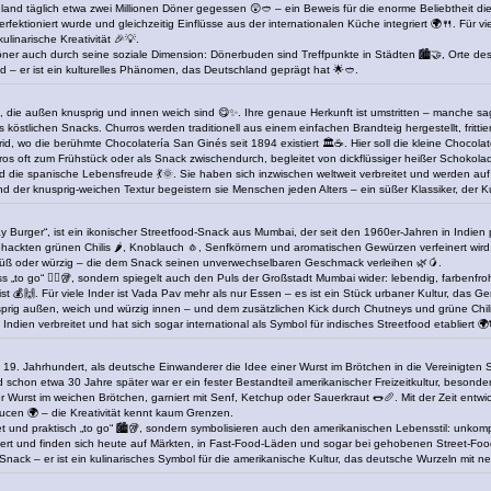
nd täglich etwa zwei Millionen Döner gegessen 😲🥙 – ein Beweis für die enorme Beliebtheit dies
rfektioniert wurde und gleichzeitig Einflüsse aus der internationalen Küche integriert 🌍🍴. Für v
linarische Kreativität 🎉💡.
er auch durch seine soziale Dimension: Dönerbuden sind Treffpunkte in Städten 🏙️🤝, Orte des
 – er ist ein kulturelles Phänomen, das Deutschland geprägt hat 🌟🥙.
gen, die außen knusprig und innen weich sind 😋✨. Ihre genaue Herkunft ist umstritten – manche
es köstlichen Snacks. Churros werden traditionell aus einem einfachen Brandteig hergestellt, fritt
rid, wo die berühmte Chocolatería San Ginés seit 1894 existiert 🏛️☕. Hier soll die kleine Chocola
os oft zum Frühstück oder als Snack zwischendurch, begleitet von dickflüssiger heißer Schokol
d die spanische Lebensfreude 💃🌞. Sie haben sich inzwischen weltweit verbreitet und werden auf
er knusprig-weichen Textur begeistern sie Menschen jeden Alters – ein süßer Klassiker, der Kul
urger“, ist ein ikonischer Streetfood-Snack aus Mumbai, der seit den 1960er-Jahren in Indien popu
hackten grünen Chilis 🌶️, Knoblauch 🧄, Senfkörnern und aromatischen Gewürzen verfeinert wird. 
süß oder würzig – die dem Snack seinen unverwechselbaren Geschmack verleihen 🌿🥭.
iss „to go“ 🏃‍♂️🥡, sondern spiegelt auch den Puls der Großstadt Mumbai wider: lebendig, farbenfr
t 💰🙌. Für viele Inder ist Vada Pav mehr als nur Essen – es ist ein Stück urbaner Kultur, das Gem
prig außen, weich und würzig innen – und dem zusätzlichen Kick durch Chutneys und grüne Chilis
 Indien verbreitet und hat sich sogar international als Symbol für indisches Streetfood etabliert 🌍
19. Jahrhundert, als deutsche Einwanderer die Idee einer Wurst im Brötchen in die Vereinigten 
 schon etwa 30 Jahre später war er ein fester Bestandteil amerikanischer Freizeitkultur, besonde
 Wurst im weichen Brötchen, garniert mit Senf, Ketchup oder Sauerkraut 🌭🥖. Mit der Zeit entwic
cen 🌍 – die Kreativität kennt kaum Grenzen.
et und praktisch „to go“ 🏙️🥡, sondern symbolisieren auch den amerikanischen Lebensstil: unkompli
ert und finden sich heute auf Märkten, in Fast-Food-Läden und sogar bei gehobenen Street-Food
 Snack – er ist ein kulinarisches Symbol für die amerikanische Kultur, das deutsche Wurzeln mit ne