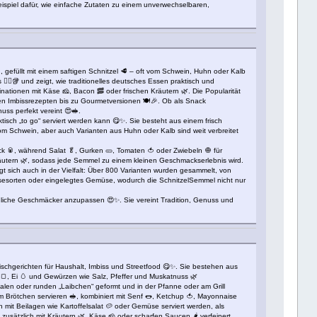
beispiel dafür, wie einfache Zutaten zu einem unverwechselbaren,
 gefüllt mit einem saftigen Schnitzel 🥩 – oft vom Schwein, Huhn oder Kalb
‍♂️🥡 und zeigt, wie traditionelles deutsches Essen praktisch und
inationen mit Käse 🧀, Bacon 🥓 oder frischen Kräutern 🌿. Die Popularität
en Imbissrezepten bis zu Gourmetversionen 🍽️🎉. Ob als Snack
uss perfekt vereint 😍🥪.
tisch „to go“ serviert werden kann 😋✨. Sie besteht aus einem frisch
vom Schwein, aber auch Varianten aus Huhn oder Kalb sind weit verbreitet
k 🥫, während Salat 🥬, Gurken 🥒, Tomaten 🍅 oder Zwiebeln 🧅 für
räutern 🌿, sodass jede Semmel zu einem kleinen Geschmackserlebnis wird.
eigt sich auch in der Vielfalt: Über 800 Varianten wurden gesammelt, von
sesorten oder eingelegtes Gemüse, wodurch die SchnitzelSemmel nicht nur
iedliche Geschmäcker anzupassen 😍✨. Sie vereint Tradition, Genuss und
ischgerichten für Haushalt, Imbiss und Streetfood 😋✨. Sie bestehen aus
🍞, Ei 🥚 und Gewürzen wie Salz, Pfeffer und Muskatnuss 🌿
alen oder runden „Laibchen“ geformt und in der Pfanne oder am Grill
em Brötchen servieren 🥪, kombiniert mit Senf 🌭, Ketchup 🍅, Mayonnaise
ch mit Beilagen wie Kartoffelsalat 🥔 oder Gemüse serviert werden, als
sätzlich mit Kräutern 🌿, Käse 🧀 oder scharfen Saucen 🌶️ verfeinert,