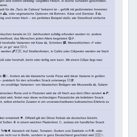
en sind extrem vielfältig: Gegrilltes Fleisch, in dünne Scheiben geschnitten,
iante.
dt für die „Taco de Cabeza“ bekannt ist – gefüllt mit gedünsteten Innereien
isch 🕰️, oder vegetarische Optionen mit Bohnen, Käse und Gemüse 🥬🧀.
ig und immer frisch – ein perfektes Beispiel dafür, wie Streetfood einfache
uchen bereits im 13. Jahrhundert zufällig erfunden wurden 📜, andere
treetfood, das Menschen jeden Alters begeistert 😋🎉.
end herzhafte Varianten mit Käse 🧀, Schinken 🥓, Meeresfrüchten 🦐 oder
„to go“ sind 🏃‍♂️💨.
 werden 🌾🇫🇷. Auf Straßenfesten, in Cafés oder Crêperien werden sie frisch
üß oder herzhaft, leicht oder deftig sein kann. Mit einem Crêpe liegt man
ist 🏛️✨. Anders als die klassische runde Pizza wird diese Variante in großen
praktisch für den schnellen Snack unterwegs 🏃‍♂️🥡.
t es unzählige Varianten: von klassischen Belägen wie Mozzarella 🧀, Salami
aßenecken Roms und in Pizzerien wird sie oft frisch aus dem Ofen serviert 🔥🍕,
ätzt wird, findet man diese rechteckigen Pizzastücke als beliebten Snack.
eit, selbst einfache Zutaten in ein unverwechselbares kulinarisches Erlebnis zu
entwickelt 🌟. Offiziell gilt der Döner Kebab als deutsches Gericht,
und Soßen 🥫 in einem weichen Fladenbrot 🍞, sodass ein handlicher Snack
🐑🐔🥩, klassisch mit Salat, Tomaten, Gurken und Zwiebeln 🥒🍅🧅, oder
ute nicht nur in Berlin, sondern in ganz Deutschland geschätzt wird 🇩🇪✨.