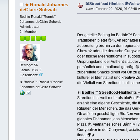
🌇Streetfood🍴Imbiss 🌍Weltwe
★ Ronald Johannes
deClaire Schwab
«
am:
Februar 22, 2026, 01:02:48 V
Bodhie Ronald "Ronnie"
Johannes deClaire Schwab
Administrator
Jr. Member
Der geteilte Beitrag im Bodhie™-Forum
Traditionen bietet 😋✨. An lebhaften
Zubereitung bis hin zu den regionale
Chow 🥘 oder die deutsche Currywurst
oder frische Meeresfrüchte in südost
Ursprungsland, der Authentizität de
Beiträge: 56
persönlich und emotional geprägt 😍
Karma: +98/-2
zubereitete Snacks direkt vor Ort zu 
Geschlecht:
kultureller Identität ist und kreative
★ Bodhie™ Ronald "Ronnie"
die Vielfalt von Streetfood in all sei
Johannes deClaire Schwab
🍴
Bodhie™ Streetfood-Highlights –
Streetfood ist weit mehr als bloßes 
erzählt eine eigene Geschichte, die 
Ritualen der Menschen, die das Geri
Ob auf den geschäftigen Straßen von
globales Phänomen, das Menschen zusa
Pizza 🍕, vietnamesisches Bánh Mì 🥖
Currypulver in der Currywurst, asiat
findet 🌍🌶️.