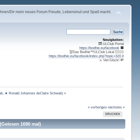
s Ihnen/Dir mein neues Forum Freude, Lebensmut und Spaß macht.
Neuigkeiten:
🔜 ULClub Portal
https://bodhie.eu/facebook
⬛️
💒Das Bodhie™ULClub Lokal 🤹‍♀️🤹‍♂️
https://bodhie.eu/facebook/index.php?topic=320.0
⚔ Viel Glück! 💸
ab
,
★ Ronald Johannes deClaire Schwab
) »
« vorheriges
nächstes »
DRUCKEN
(Gelesen 1690 mal)