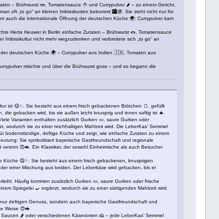
aten – Brühwurst 🌭, Tomatensauce 🍅 und Currypulver 🌶️ – zu einem Gericht,
 man oft „to go“ an kleinen Imbissbuden bekommt 🏙️🥡. Sie steht nicht nur für
nnt auch die internationale Öffnung der deutschen Küche 🌍: Currypulver kam
achte Herta Heuwer in Berlin einfache Zutaten – Brühwurst 🌭, Tomatensauce
er Imbisskultur nicht mehr wegzudenken und verbreitete sich „to go“ an
ng der deutschen Küche 🌍 – Currypulver aus Indien 🇮🇳, Tomaten aus
urrypulver mischte und über die Brühwurst goss – und so begann die
ltur ist 😋✨. Sie besteht aus einem frisch gebackenen Brötchen 🍞, gefüllt
die gebacken wird, bis sie außen leicht knusprig und innen saftig ist 🔥.
Viele Varianten enthalten zusätzlich Gurken 🥒, saure Gurken oder
t, wodurch sie zu einer reichhaltigen Mahlzeit wird. Die LeberKas’ Semmel
t für bodenständige, deftige Küche und zeigt, wie einfache Zutaten zu einem
eutung: Sie symbolisiert bayerische Gastfreundschaft und regionale
t vereint 😍🥪. Ein Klassiker, der sowohl Einheimische als auch Besucher
ige Küche 😋✨. Sie besteht aus einem frisch gebackenen, knusprigen
 oder einer Mischung aus beiden. Der Leberkäse wird gebacken, bis er
rleiht. Häufig kommen zusätzlich Gurken 🥒, saure Gurken oder frische
inem Spiegelei 🍳 ergänzt, wodurch sie zu einer sättigenden Mahlzeit wird
ht nur deftigen Genuss, sondern auch bayerische Gastfreundschaft und
te Weise 😍🥪.
rfen Saucen 🌶️ oder verschiedenen Käsesorten 🧀 – jede LeberKas’ Semmel