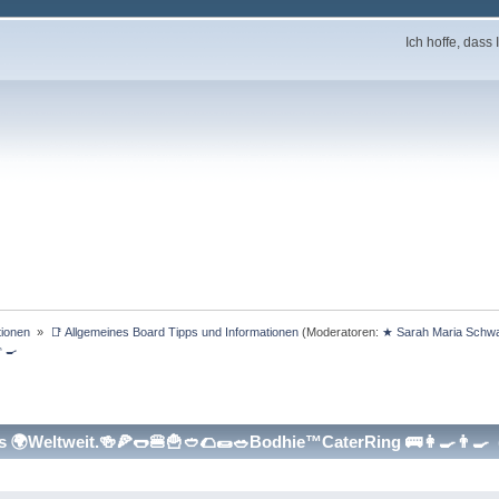
Ich hoffe, das
ionen 
»
📑 Allgemeines Board Tipps und Informationen
(Moderatoren:
★ Sarah Maria Schw
‍🍳
 🌍Weltweit.🍻🍕🌭🍔🍟🥙🌮🌯🥗Bodhie™CaterRing 🚌👩‍🍳👨‍🍳 