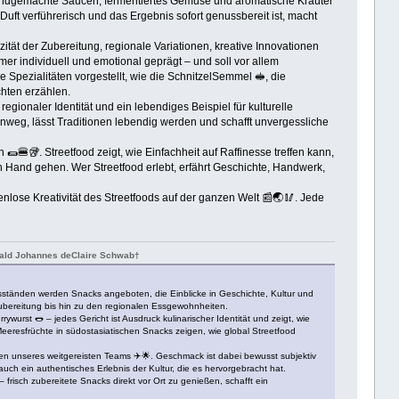
n, handgemachte Saucen, fermentiertes Gemüse und aromatische Kräuter
Duft verführerisch und das Ergebnis sofort genussbereit ist, macht
ität der Zubereitung, regionale Variationen, kreative Innovationen
r individuell und emotional geprägt – und soll vor allem
e Spezialitäten vorgestellt, wie die SchnitzelSemmel 🥪, die
chten erzählen.
regionaler Identität und ein lebendiges Beispiel für kulturelle
 hinweg, lässt Traditionen lebendig werden und schafft unvergessliche
n 🌯🍔🥡. Streetfood zeigt, wie Einfachheit auf Raffinesse treffen kann,
n Hand gehen. Wer Streetfood erlebt, erfährt Geschichte, Handwerk,
enlose Kreativität des Streetfoods auf der ganzen Welt 📰🌏🥢. Jede
onald Johannes deClaire Schwab†
issständen werden Snacks angeboten, die Einblicke in Geschichte, Kultur und
Zubereitung bis hin zu den regionalen Essgewohnheiten.
urst 🌭 – jedes Gericht ist Ausdruck kulinarischer Identität und zeigt, wie
Meeresfrüchte in südostasiatischen Snacks zeigen, wie global Streetfood
ngen unseres weitgereisten Teams ✈️🌟. Geschmack ist dabei bewusst subjektiv
auch ein authentisches Erlebnis der Kultur, die es hervorgebracht hat.
isch zubereitete Snacks direkt vor Ort zu genießen, schafft ein