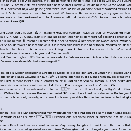
eichen Mais- oder Weizentortilla 🌽🥖, die gefaltet und mit der Hand gegessen wird 🤲. Die Füllung
ln 🧅 und Guacamole 🥑, oft garniert mit einem Spritzer Limette 🍋, ist die beliebte Carne-Asada-Var
: Im Bundesstaat Baja wird gerne gebratener Fisch 🐟 mit Mayonnaise serviert, während Mexiko-Sta
acos al Pastor mit mariniertem Schweinefleisch 🍖, Tacos de Barbacoa mit langsam gegartem Fle
ndern auch für mexikanische Kultur, Gemeinschaft und Kreativität 🌮🎉. Sie sind handlich, vielseit
rwandeln kann 😋🌟.
n und Legenden umgeben 🕰️✨ – manche Historiker vermuten, dass die dünnen Weizenmehl-Pfannk
m 472 n. Chr. 🏺. Genau lässt sich das nie sagen, aber eines steht fest: Crêpes sind perfektes S
gefüllt mit Nutella 🍫, frischen Früchten 🍓🍌 oder Karamell 🍯 begeistern sie Naschkatzen, währ
Snack unterwegs beliebt sind 🥞🥡. Sie lassen sich leicht rollen oder falten, wodurch sie ideal für 
turellen Traditionen – besonders in der Bretagne, wo Buchweizen-Crêpes, die „Galettes“, serviert
ort serviert – ein Genuss für Augen und Gaumen 👀😋.
tät und Genuss zugleich 🎨✨. Sie verbinden einfache Zutaten zu einem kulinarischen Erlebnis, das s
, Dessert oder kleine Mahlzeit unterwegs 🥞🎉.
ck“, ist ein typisch italienischer Streetfood-Klassiker, der seit den 1950er-Jahren in Rom populär 
sgerollt und nach Gewicht verkauft ⚖️🍕. So kann jeder genau die Menge wählen, die er möchte – 
 die Pizza al taglio meist nur aus Tomatensauce 🍅 und einem Schuss Olivenöl 🫒, doch heute gib
Kombinationen mit frischem Gemüse 🥬🍆, Pilzen 🍄 oder sogar exotischen Zutaten 🌶️🥭.
hmack, sondern auch für italienische Lebensart 🇮🇹💛 – einfach, flexibel und gesellig. An den Str
 Weltweit hat sich dieses Konzept verbreitet 🌍🍴, und überall dort, wo italienische Küche gesch
andlich, schnell, vielseitig und immer frisch – ein perfektes Beispiel für die italienische Fähigk
🇪
chen Fast-Food-Landschaft nicht mehr wegzudenken und hat sich zu einem echten Alltagsklassiker 
Einwanderer Kadir Nurman 🇹🇷➡️🇩🇪. Er kombinierte gegrilltes Fleisch 🥩, frisches Gemüse 🥗 
🥡.
an seinem Geschmack, sondern auch an seiner Anpassungsfähigkeit: Ob mit Lamm, Huhn oder Kalb 
öner kann individuell gestaltet werden. Diese Vielseitigkeit hat dazu beigetragen, dass Döner he