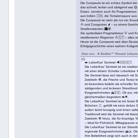
Die Currywurst ist ein echtes Symbol de
das schnell, lecker und sättigend war 😋
Essen, sondern auch für Pragmatismus 💡
aus Indien 🇮🇳, die Tomatensauce aus 
Die Currywurst ist mehr als nur ein Sna
🍅 und Currypulver 🌶️ – zu einem Gerich
Straßenständen 🏙️🥡.
Sie symbolisiert Pragmatismus 💡 und Kr
mediterranen Regionen 🍅🇮🇹 – alles ver
Heute ist die Currywurst weit über Deu
Erfolgsgeschichte eines wahren Kultgeri
Zitat von: ★ Bodhie™ Ronald Johan
🥪 LeberKas’ Semmel 🥩🇩🇪🇦🇹
Die LeberKas’ Semmel ist ein traditio
mit einer dicken Scheibe Leberkäse 🥩
Die Semmel lässt sich klassisch mit 
Zwiebeln 🧅, die Frische und Textur 
ist besonders beliebt als schneller S
sättigenden und leckeren Streetfood-
Essgewohnheiten 🌄🇩🇪. Ob pur, mit S
gleichermaßen begeistert 🥪🌟.
Die LeberKas’ Semmel ist ein fester 
Brötchen 🍞, gefüllt mit einer dicke
außen leicht knusprig und innen safti
Traditionell wird die Semmel mit kla
Zwiebeln 🧅 hinzu, die für knackige 
– ideal für Frühstück, Mittagspause od
Die LeberKas’ Semmel ist ein Streetf
regionale Essgewohnheiten 🌄🤝. Ob pu
Ihre Beliebtheit zeigt sich auch in d