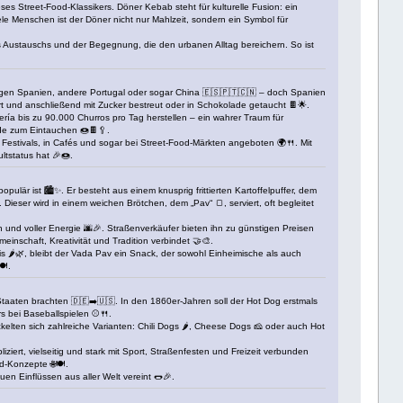
es Street-Food-Klassikers. Döner Kebab steht für kulturelle Fusion: ein
iele Menschen ist der Döner nicht nur Mahlzeit, sondern ein Symbol für
 Austauschs und der Begegnung, die den urbanen Alltag bereichern. So ist
 sagen Spanien, andere Portugal oder sogar China 🇪🇸🇵🇹🇨🇳 – doch Spanien
iert und anschließend mit Zucker bestreut oder in Schokolade getaucht 🍫🌟.
tería bis zu 90.000 Churros pro Tag herstellen – ein wahrer Traum für
ade zum Eintauchen 🍩🍫🥄.
 Festivals, in Cafés und sogar bei Street-Food-Märkten angeboten 🌍🍴. Mit
tstatus hat 🎉🍩.
lär ist 🏙️✨. Er besteht aus einem knusprig frittierten Kartoffelpuffer, dem
Dieser wird in einem weichen Brötchen, dem „Pav“ 🍞, serviert, oft begleitet
oh und voller Energie 🌆🎉. Straßenverkäufer bieten ihn zu günstigen Preisen
einschaft, Kreativität und Tradition verbindet 🤝🎨.
 🌶️🌿, bleibt der Vada Pav ein Snack, der sowohl Einheimische als auch
️.
Staaten brachten 🇩🇪➡️🇺🇸. In den 1860er-Jahren soll der Hot Dog erstmals
rs bei Baseballspielen ⚾🍴.
kelten sich zahlreiche Varianten: Chili Dogs 🌶️, Cheese Dogs 🧀 oder auch Hot
ziert, vielseitig und stark mit Sport, Straßenfesten und Freizeit verbunden
-Konzepte 🌐🍽️.
uen Einflüssen aus aller Welt vereint 🌭🎉.