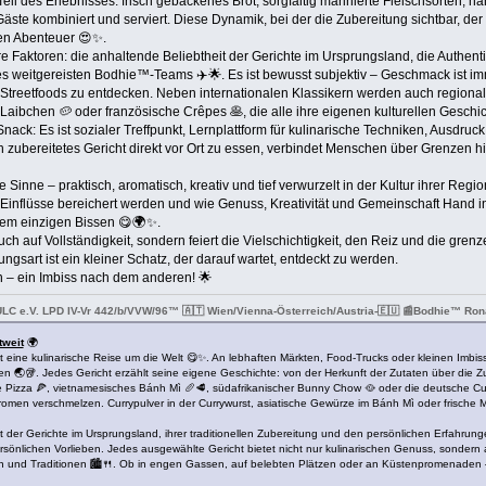
 Teil des Erlebnisses: frisch gebackenes Brot, sorgfältig marinierte Fleischsorte
äste kombiniert und serviert. Diese Dynamik, bei der die Zubereitung sichtbar, der 
en Abenteuer 😍✨.
 Faktoren: die anhaltende Beliebtheit der Gerichte im Ursprungsland, die Authentiz
 weitgereisten Bodhie™-Teams ✈️🌟. Es ist bewusst subjektiv – Geschmack ist imme
es Streetfoods zu entdecken. Neben internationalen Klassikern werden auch regional
Laibchen 🥔 oder französische Crêpes 🥞, die alle ihre eigenen kulturellen Geschi
Snack: Es ist sozialer Treffpunkt, Lernplattform für kulinarische Techniken, Ausdruck 
isch zubereitetes Gericht direkt vor Ort zu essen, verbindet Menschen über Grenzen
e Sinne – praktisch, aromatisch, kreativ und tief verwurzelt in der Kultur ihrer Regio
 Einflüsse bereichert werden und wie Genuss, Kreativität und Gemeinschaft Hand i
em einzigen Bissen 😋🌍✨.
h auf Vollständigkeit, sondern feiert die Vielschichtigkeit, den Reiz und die grenz
ngsart ist ein kleiner Schatz, der darauf wartet, entdeckt zu werden.
n – ein Imbiss nach dem anderen! 🌟
ULC e.V. LPD IV-Vr 442/b/VVW/96™ 🇦🇹 Wien/Vienna-Österreich/Austria-🇪🇺 📰Bodhie™ R
tweit
🌍
ist eine kulinarische Reise um die Welt 😋✨. An lebhaften Märkten, Food-Trucks oder kleinen Imb
n 🌏🥡. Jedes Gericht erzählt seine eigene Geschichte: von der Herkunft der Zutaten über die 
 Pizza 🍕, vietnamesisches Bánh Mì 🥖🥩, südafrikanischer Bunny Chow 🥘 oder die deutsche Curryw
 Aromen verschmelzen. Currypulver in der Currywurst, asiatische Gewürze im Bánh Mì oder frische 
it der Gerichte im Ursprungsland, ihrer traditionellen Zubereitung und den persönlichen Erfahru
persönlichen Vorlieben. Jedes ausgewählte Gericht bietet nicht nur kulinarischen Genuss, sondern 
 und Traditionen 🏙️🍴. Ob in engen Gassen, auf belebten Plätzen oder an Küstenpromenaden – fr