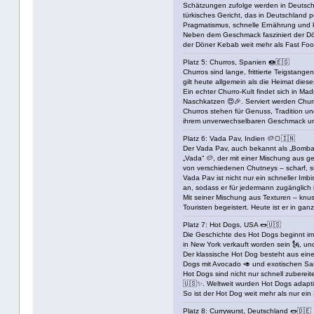
Schätzungen zufolge werden in Deutschla
türkisches Gericht, das in Deutschland pe
Pragmatismus, schnelle Ernährung und ku
Neben dem Geschmack fasziniert der Dön
der Döner Kebab weit mehr als Fast Food
Platz 5: Churros, Spanien 🍩🇪🇸
Churros sind lange, frittierte Teigstan
gilt heute allgemein als die Heimat dies
Ein echter Churro-Kult findet sich in Mad
Naschkatzen 😍🎉. Serviert werden Churr
Churros stehen für Genuss, Tradition un
ihrem unverwechselbaren Geschmack und d
Platz 6: Vada Pav, Indien 🥔🍞🇮🇳
Der Vada Pav, auch bekannt als „Bombay B
„Vada“ 🥔, der mit einer Mischung aus ge
von verschiedenen Chutneys – scharf, 
Vada Pav ist nicht nur ein schneller Imb
an, sodass er für jedermann zugänglich is
Mit seiner Mischung aus Texturen – knus
Touristen begeistert. Heute ist er in ganz
Platz 7: Hot Dogs, USA 🌭🇺🇸
Die Geschichte des Hot Dogs beginnt im 
in New York verkauft worden sein 🗽, und
Der klassische Hot Dog besteht aus einer
Dogs mit Avocado 🥑 und exotischen Sau
Hot Dogs sind nicht nur schnell zubereit
🇺🇸✨. Weltweit wurden Hot Dogs adapti
So ist der Hot Dog weit mehr als nur ein
Platz 8: Currywurst, Deutschland 🌭🇩🇪