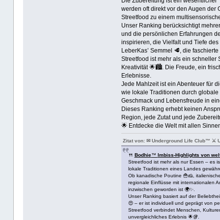
Die Zubereitung ist ein wesentlicher
werden oft direkt vor den Augen der G
Streetfood zu einem multisensorisch
Unser Ranking berücksichtigt mehrere
und die persönlichen Erfahrungen des
inspirieren, die Vielfalt und Tiefe d
LeberKas’ Semmel 🥩, die faschierte 
Streetfood ist mehr als ein schneller 
Kreativität 🌟🏙️. Die Freude, ein fr
Erlebnisse.
Jede Mahlzeit ist ein Abenteuer für di
wie lokale Traditionen durch globale
Geschmack und Lebensfreude in ein
Dieses Ranking erhebt keinen Anspruc
Region, jede Zutat und jede Zubereitu
🌟 Entdecke die Welt mit allen Sinne
Zitat von: ✉ Underground Life Club™ ⚔ 
🍴
Bodhie
™
Imbiss-Highlights von wel
Streetfood ist mehr als nur Essen – es 
lokale Traditionen eines Landes gewähre
Ob kanadische Poutine 🍟🧀, italienische
regionale Einflüsse mit internationalen
inzwischen geworden ist 🌍✨.
Unser Ranking basiert auf der Beliebthe
😍 – er ist individuell und geprägt von 
Streetfood verbindet Menschen, Kulturen
unvergleichliches Erlebnis 🌟🥡.