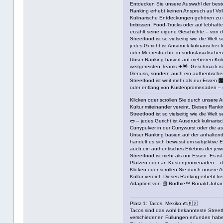
Entdecken Sie unsere Auswahl der besten 
Ranking erhebt keinen Anspruch auf Volls
Kulinarische Entdeckungen gehören zu d
Imbissen, Food-Trucks oder auf lebhafte
erzählt seine eigene Geschichte – von d
Streetfood ist so vielseitig wie die Wel
jedes Gericht ist Ausdruck kulinarischer 
oder Meeresfrüchte in südostasiatischen
Unser Ranking basiert auf mehreren Krite
weitgereisten Teams ✈️🌟. Geschmack ist 
Genuss, sondern auch ein authentisches 
Streetfood ist weit mehr als nur Essen 
oder entlang von Küstenpromenaden – de
Klicken oder scrollen Sie durch unsere Au
Kultur miteinander vereint. Dieses Ranki
Streetfood ist so vielseitig wie die Wel
🌭 – jedes Gericht ist Ausdruck kulinaris
Currypulver in der Currywurst oder die 
Unser Ranking basiert auf der anhaltend
handelt es sich bewusst um subjektive Ei
auch ein authentisches Erlebnis der jewe
Streetfood ist mehr als nur Essen: Es ist
Plätzen oder an Küstenpromenaden – die 
Klicken oder scrollen Sie durch unsere Au
Kultur vereint. Dieses Ranking erhebt ke
Adaptiert von 📰 Bodhie™ Ronald Joha
Platz 1: Tacos, Mexiko 🌮🇲🇽
Tacos sind das wohl bekannteste Streetf
verschiedenen Füllungen erfunden haben