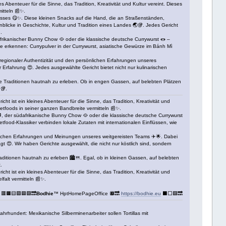
 Abenteuer für die Sinne, das Tradition, Kreativität und Kultur vereint. Dieses
itteln 📰✨.
sses 😋✨. Diese kleinen Snacks auf die Hand, die an Straßenständen,
blicke in Geschichte, Kultur und Tradition eines Landes 🌏🥡. Jedes Gericht
.
dafrikanischer Bunny Chow 🥘 oder die klassische deutsche Currywurst 🌭 –
üsse erkennen: Currypulver in der Currywurst, asiatische Gewürze im Bánh Mì
, regionaler Authentizität und den persönlichen Erfahrungen unseres
r Erfahrung 😍. Jedes ausgewählte Gericht bietet nicht nur kulinarischen
ische Traditionen hautnah zu erleben. Ob in engen Gassen, auf belebten Plätzen
🥡.
ht ist ein kleines Abenteuer für die Sinne, das Tradition, Kreativität und
eetfoods in seiner ganzen Bandbreite vermitteln 📰✨.
🥩, der südafrikanische Bunny Chow 🥘 oder die klassische deutsche Currywurst
eetfood-Klassiker verbinden lokale Zutaten mit internationalen Einflüssen, wie
önlichen Erfahrungen und Meinungen unseres weitgereisten Teams ✈️🌟. Dabei
t 😍. Wir haben Gerichte ausgewählt, die nicht nur köstlich sind, sondern
Traditionen hautnah zu erleben 🏙️🍴. Egal, ob in kleinen Gassen, auf belebten
.
ht ist ein kleines Abenteuer für die Sinne, das Tradition, Kreativität und
falt vermitteln 📰✨.
 🟥🟧🟨🟩🟦🟪🔜
Bodhie
™ HptHomePageOffice 🔲🔜
https://bodhie.eu
⬛️⬜️🟪🔜
rhundert: Mexikanische Silberminenarbeiter sollen Tortillas mit