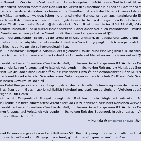
Streetfood-Gerichte der Welt und lassen Sie sich inspirieren 🌟🥢🍔. Jedes Gericht ist ein kleines
tändigkeit, sondern möchte den Reiz und die Vielfalt des Streetfoods in all seinen Facetten verm
en spannendsten Aspekten des Reisens, und Streetfood bildet oft das Herzstück dieses Erlebni
n Märkten angeboten werden, liefern nicht nur schnellen Genuss, sondern auch faszinierende Ein
er Herkunft der Zutaten über die Zubereitungstechniken bis hin zu den regionalen Gewohnheiten
t selbst. Ob die kanadische Poutine 🍟🧀, italienische Pizza 🍕, vietnamesisches Bánh Mì 🥖🥩, sü
Identität, Kreativität und kultureller Besonderheiten. Dabei lassen sich auch internationale Einfl
 Snacks zeigen, wie global die Streetfood-Kultur inzwischen geworden ist 🌍✨.
rien: der anhaltenden Beliebtheit der Gerichte im Ursprungsland, der traditionellen Zubereitung
dabei bewusst subjektiv – er ist individuell, stark von Vorlieben geprägt und lebt von persönliche
Erlebnis der Kultur, die es hervorgebracht hat.
️🍴. Es ist sozialer Treffpunkt, Ausdruck der regionalen Esskultur und eine Möglichkeit, kulinar
r Genuss frisch zubereiteter Snacks direkt vor Ort verbindet Menschen und Kulturen weltweit 🌟
swahl der besten Streetfood-Gerichte der Welt, und lassen Sie sich inspirieren 🌟🥢🍔. Jedes Geric
ng erhebt keinen Anspruch auf Vollständigkeit, sondern möchte den Reiz und die Vielfalt des Str
t selbst. Ob die kanadische Poutine 🍟🧀, die italienische Pizza 🍕, das vietnamesische Bánh Mì 
cher Identität und kultureller Besonderheiten. Dabei zeigen sich auch globale Einflüsse: Viele Str
asiatischen Gewürze im Bánh Mì.
en Beliebtheit jedes Gerichts im Ursprungsland, der traditionellen Zubereitung sowie den pers
nschätzungen – Geschmack ist schließlich individuell und stark von persönlichen Vorlieben gepräg
iligen Kultur bieten.
 ein sozialer Treffpunkt, ein Spiegel der regionalen Esskultur und eine Möglichkeit, kulinarische 
Freude, ein frisch zubereitetes Gericht direkt vor Ort zu genießen, verbindet Menschen weltweit
swahl der besten Streetfood-Gerichte der Welt, und lassen Sie sich inspirieren 🌟🥢🍔. Jedes Geric
inen Anspruch auf Vollständigkeit, sondern möchte den Reiz des Streetfoods in seiner ganzen Viel
nnes deClaire Schwab†
Kontakt
.✉
📩
office@bodhie.eu
📰✔️
ood Mexikos und genießen weltweit Kultstatus 🌎✨. Ihren Ursprung haben sie vermutlich im 18. Jah
, um sich während der Mittagspause schnell, günstig und sättigend zu ernähren ⛏️🌯.