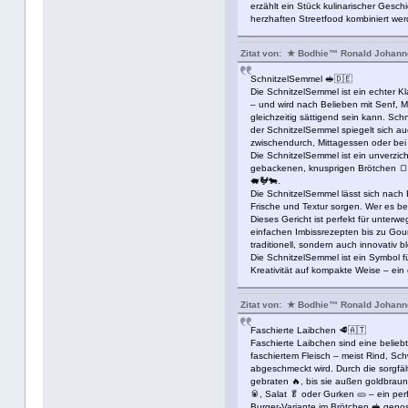
erzählt ein Stück kulinarischer Gesch
herzhaften Streetfood kombiniert we
Zitat von: ★ Bodhie™ Ronald Johan
SchnitzelSemmel 🥪🇩🇪
Die SchnitzelSemmel ist ein echter K
– und wird nach Belieben mit Senf, Ma
gleichzeitig sättigend sein kann. Sch
der SchnitzelSemmel spiegelt sich au
zwischendurch, Mittagessen oder bei F
Die SchnitzelSemmel ist ein unverzich
gebackenen, knusprigen Brötchen 🍞, 
🐖🐓🐄.
Die SchnitzelSemmel lässt sich nach
Frische und Textur sorgen. Wer es b
Dieses Gericht ist perfekt für unterwe
einfachen Imbissrezepten bis zu Gou
traditionell, sondern auch innovativ ble
Die SchnitzelSemmel ist ein Symbol f
Kreativität auf kompakte Weise – ein
Zitat von: ★ Bodhie™ Ronald Johan
Faschierte Laibchen 🥩🇦🇹
Faschierte Laibchen sind eine belieb
faschiertem Fleisch – meist Rind, Sc
abgeschmeckt wird. Durch die sorgfäl
gebraten 🔥, bis sie außen goldbraun 
🥫, Salat 🥬 oder Gurken 🥒 – ein perf
Burger-Variante im Brötchen 🥪 genos