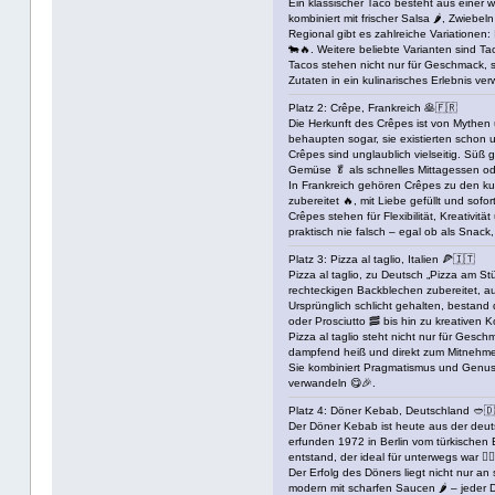
Ein klassischer Taco besteht aus einer w
kombiniert mit frischer Salsa 🌶️, Zwiebe
Regional gibt es zahlreiche Variationen
🐄🔥. Weitere beliebte Varianten sind T
Tacos stehen nicht nur für Geschmack, so
Zutaten in ein kulinarisches Erlebnis ve
Platz 2: Crêpe, Frankreich 🥞🇫🇷
Die Herkunft des Crêpes ist von Mythe
behaupten sogar, sie existierten schon u
Crêpes sind unglaublich vielseitig. Süß 
Gemüse 🥬 als schnelles Mittagessen oder 
In Frankreich gehören Crêpes zu den kul
zubereitet 🔥, mit Liebe gefüllt und sof
Crêpes stehen für Flexibilität, Kreativi
praktisch nie falsch – egal ob als Snack
Platz 3: Pizza al taglio, Italien 🍕🇮🇹
Pizza al taglio, zu Deutsch „Pizza am Stü
rechteckigen Backblechen zubereitet, au
Ursprünglich schlicht gehalten, bestand
oder Prosciutto 🥓 bis hin zu kreativen 
Pizza al taglio steht nicht nur für Gesc
dampfend heiß und direkt zum Mitnehmen.
Sie kombiniert Pragmatismus und Genuss: h
verwandeln 😋🎉.
Platz 4: Döner Kebab, Deutschland 🥙🇩
Der Döner Kebab ist heute aus der deuts
erfunden 1972 in Berlin vom türkischen 
entstand, der ideal für unterwegs war 🏃‍♂️
Der Erfolg des Döners liegt nicht nur 
modern mit scharfen Saucen 🌶️ – jeder D