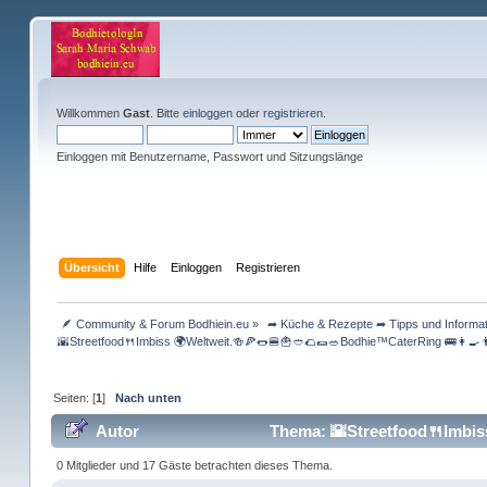
Willkommen
Gast
. Bitte
einloggen
oder
registrieren
.
Einloggen mit Benutzername, Passwort und Sitzungslänge
Übersicht
Hilfe
Einloggen
Registrieren
 🪶 Community & Forum Bodhiein.eu
»
 ➦ Küche & Rezepte ➦ Tipps und Informat
🌇Streetfood🍴Imbiss 🌍Weltweit.🍻🍕🌭🍔🍟🥙🌮🌯🥗Bodhie™CaterRing 🚌👩‍🍳
Seiten: [
1
]
Nach unten
Autor
Thema: 🌇Streetfood🍴Imbiss
0 Mitglieder und 17 Gäste betrachten dieses Thema.