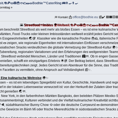
it.🍻🍕🌭🍔🍟🥙🌮🌯🥗Bodhie™CaterRing 🚌👩‍🍳👨‍🍳
ormittag »
.✉
📩
office@bodhie.eu
📰✔️ 🟥🟧🟨
Kontakt
🌇
Streetfood
🍴
Imbiss
🌍Weltweit.🍻🍕🌭🍔🍟🥙🌮🌯🥗
Bodhie
™
Cat
 beschreibt Streetfood als weit mehr als bloßes Essen – es ist eine kulinarische W
 Märkten, Food-Trucks oder kleinen Imbissständen weltweit erzählt jedes Gericht se
n Essgewohnheiten 🌏🥡. Klassiker wie die kanadische Poutine 🍟🧀, italienische 
 🌭 zeigen, wie regionale Eigenheiten mit internationalen Einflüssen verschmelze
asiatischen Snacks verdeutlichen die globale Vernetzung der Streetfood-Kultur 🌍✨.
r Zubereitung, regionalen Variationen und den Erfahrungen des weitgereisten Team
. Streetfood verbindet Menschen, Länder und Traditionen 🏙️🍴. Ob in engen Gass
genießen, schafft ein einzigartiges Erlebnis 🌟🥡. Der Beitrag betont, dass Streetfo
 Zubereitungstechniken zeigt. Jedes Gericht ist ein Abenteuer für die Sinne, das Tradi
nen Facetten zu vermitteln, ohne Anspruch auf Vollständigkeit 📰✨.
 Eine kulinarische Weltreise
🌍✨
Essen – es ist ein lebendiges Spiegelbild von Kultur, Geschichte, Handwerk und reg
tief in der lokalen Lebensweise verwurzelt ist: von der Herkunft der Zutaten über t
cht genießen 🌏🍴.
 New York, in den farbenfrohen Märkten Bangkoks, den belebten Plätzen Mexiko-St
mmenbringt, Kulturen verbindet und die Vielfalt kulinarischer Kreativität sichtbar
🥩, südafrikanischer Bunny Chow 🥘 oder die deutsche Currywurst 🌭 demonstrieren,
ische Gewürze im Bánh Mì oder frische Meeresfrüchte in südostasiatischen Snacks 