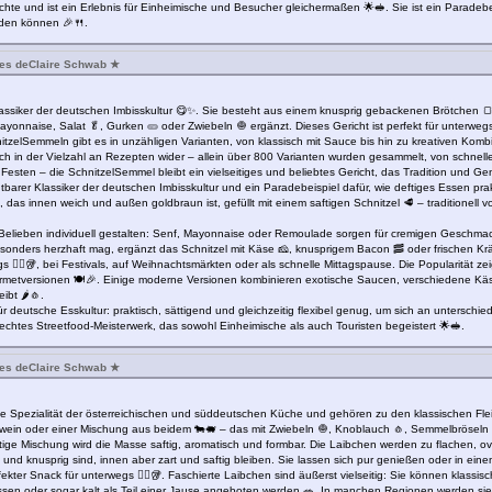
ichte und ist ein Erlebnis für Einheimische und Besucher gleichermaßen 🌟🥪. Sie ist ein Parade
rden können 🎉🍴.
nes deClaire Schwab ★
lassiker der deutschen Imbisskultur 😋✨. Sie besteht aus einem knusprig gebackenen Brötchen 🍞,
yonnaise, Salat 🥬, Gurken 🥒 oder Zwiebeln 🧅 ergänzt. Dieses Gericht ist perfekt für unterwegs 
nitzelSemmeln gibt es in unzähligen Varianten, von klassisch mit Sauce bis hin zu kreativen Komb
ch in der Vielzahl an Rezepten wider – allein über 800 Varianten wurden gesammelt, von schnell
esten – die SchnitzelSemmel bleibt ein vielseitiges und beliebtes Gericht, das Tradition und Gen
tbarer Klassiker der deutschen Imbisskultur und ein Paradebeispiel dafür, wie deftiges Essen prak
das innen weich und außen goldbraun ist, gefüllt mit einem saftigen Schnitzel 🥩 – traditionell 
 Belieben individuell gestalten: Senf, Mayonnaise oder Remoulade sorgen für cremigen Geschmac
esonders herzhaft mag, ergänzt das Schnitzel mit Käse 🧀, knusprigem Bacon 🥓 oder frischen K
gs 🏃‍♂️🥡, bei Festivals, auf Weihnachtsmärkten oder als schnelle Mittagspause. Die Popularität z
rmetversionen 🍽️🎉. Einige moderne Versionen kombinieren exotische Saucen, verschiedene Kä
ibt 🌶️🧄.
ür deutsche Esskultur: praktisch, sättigend und gleichzeitig flexibel genug, um sich an untersch
 echtes Streetfood-Meisterwerk, das sowohl Einheimische als auch Touristen begeistert 🌟🥪.
nes deClaire Schwab ★
te Spezialität der österreichischen und süddeutschen Küche und gehören zu den klassischen Fle
hwein oder einer Mischung aus beidem 🐄🐖 – das mit Zwiebeln 🧅, Knoblauch 🧄, Semmelbröseln 
tige Mischung wird die Masse saftig, aromatisch und formbar. Die Laibchen werden zu flachen, ov
und knusprig sind, innen aber zart und saftig bleiben. Sie lassen sich pur genießen oder in ein
ekter Snack für unterwegs 🏃‍♂️🥡. Faschierte Laibchen sind äußerst vielseitig: Sie können klassis
sen oder sogar kalt als Teil einer Jause angeboten werden 🥗. In manchen Regionen werden sie zu