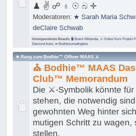
♟ ✌ ☍ ♁ ☉ බ ✛
Moderatoren:
★ Sarah Maria Schw
deClaire Schwab
Untergeordnete Boards
:
🖥 Board Wikipedia
,
⚔ Online-Kurs Projekt P
Diamond Autor
,
➦ Bodhieeumailingliste
★ Rang zum Bodhie™ Officer MAAS ⚔
⛪ Bodhie™ MAAS Das 
Club™ Memorandum
Die ⚔-Symbolik könnte für
stehen, die notwendig sind
gewohnten Weg hinter sich
mutigen Schritt zu wagen, 
stellen.