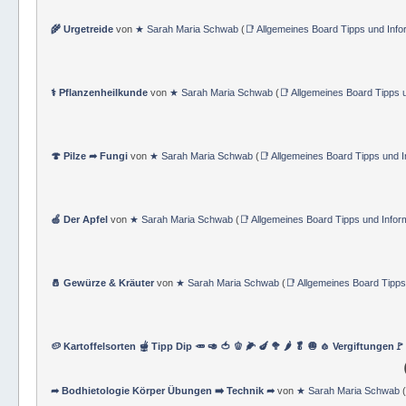
🌾 Urgetreide
von
★ Sarah Maria Schwab
(
📑 Allgemeines Board Tipps und Info
⚕ Pflanzenheilkunde
von
★ Sarah Maria Schwab
(
📑 Allgemeines Board Tipps 
🍄 Pilze ➦ Fungi
von
★ Sarah Maria Schwab
(
📑 Allgemeines Board Tipps und 
🍏 Der Apfel
von
★ Sarah Maria Schwab
(
📑 Allgemeines Board Tipps und Infor
🧂 Gewürze & Kräuter
von
★ Sarah Maria Schwab
(
📑 Allgemeines Board Tipps
🥔 Kartoffelsorten 🫕 Tipp Dip 🥕 🥑 🍅 🫑 🌽 🍆 🥦 🌶 🥬 🧅 🧄 Vergiftungen
➦ Bodhietologie Körper Übungen ➡️ Technik ➦
von
★ Sarah Maria Schwab