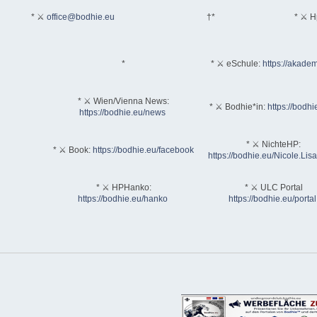
* ⚔
office@bodhie.eu
†*
* ⚔ H
*
* ⚔ eSchule:
https://akadem
* ⚔ Wien/Vienna News:
* ⚔ Bodhie*in:
https://bodhi
https://bodhie.eu/news
* ⚔ NichteHP:
* ⚔ Book:
https://bodhie.eu/facebook
https://bodhie.eu/Nicole.Li
* ⚔ HPHanko:
* ⚔ ULC Portal
https://bodhie.eu/hanko
https://bodhie.eu/portal