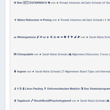
🍺 Bier 🇦🇹 ÖSTERREICH 🍻
von
★ Ronald Johannes deClaire Schwab
(
🍺 Bo
🍷 Weine Rebsorten ➦ Prolog
von
★ Ronald Johannes deClaire Schwab
(
🍷 B
🥗 Wintergemüse 🌶 🥔 🥒 🧄 🫑 🌰 🥑 🥕 🧅 🥬 🥦 🍆 🌽
von
★ Sarah Maria Sch
🤲 Chiropraktik
von
★ Sarah Maria Schwab
(
🐲 Allgemeine Diskussion, Forum
🍵 Ingwer
von
★ Sarah Maria Schwab
(
📑 Allgemeines Board Tipps und Informa
🔬 ⚕ 🩺 🧪 Linus Pauling 💊 Orthomolekulare Medizin 🍋 Das Vitaminprogr
📓 Tagebuch 🖊 RouthBook❗Psychohygiene❗
von
★ Sarah Maria Schwab
(
🐲