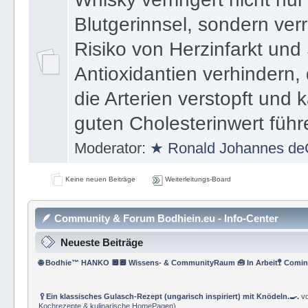
Blutgerinnsel, sondern ver
Risiko von Herzinfarkt und 
Antioxidantien verhindern,
die Arterien verstopft und
guten Cholesterinwert führ
Moderator:
★ Ronald Johannes de
Keine neuen Beiträge
Weiterleitungs-Board
🪶 Community & Forum Bodhiein.eu - Info-Center
Neueste Beiträge
🌐 Bodhie™ HANKO 🔲🔲 Wissens- & CommunityRaum 🧰 In Arbeit🚏 Comin
🥄Ein klassisches Gulasch-Rezept (ungarisch inspiriert) mit Knödeln.🍳.
v
Kochrezepte & kulinarische HomePagen
)