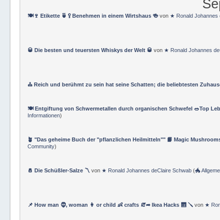
Se
🍽🍷 Etikette 🍵🥄Benehmen in einem Wirtshaus 🍻
von
★ Ronald Johannes 
🥃 Die besten und teuersten Whiskys der Welt 🥃
von
★ Ronald Johannes de
⛪ Reich und berühmt zu sein hat seine Schatten; die beliebtesten Zuhau
🍽 Entgiftung von Schwermetallen durch organischen Schwefel 🥗Top Le
Informationen
)
🪴 "Das geheime Buch der "pflanzlichen Heilmitteln"" 📙 Magic Mushroo
Community
)
🧂 Die Schüßler-Salze 〽
von
★ Ronald Johannes deClaire Schwab
(
🐲 Allgem
📌 How man 🧔, woman 👩 or child 👶 crafts 🧯➦ Ikea Hacks 🛗 🪛
von
★ Ron