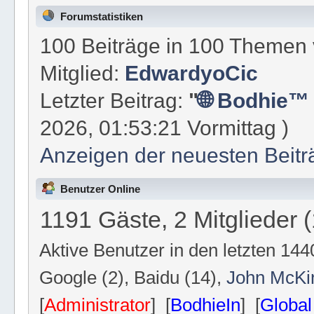
Forumstatistiken
100 Beiträge in 100 Themen 
Mitglied:
EdwardyoCic
Letzter Beitrag:
"
🌐 Bodhie™
2026, 01:53:21 Vormittag )
Anzeigen der neuesten Beitr
Benutzer Online
1191 Gäste, 2 Mitglieder 
Aktive Benutzer in den letzten 14
Google (2), Baidu (14),
John McKi
[
Administrator
] [
BodhieIn
] [
Global