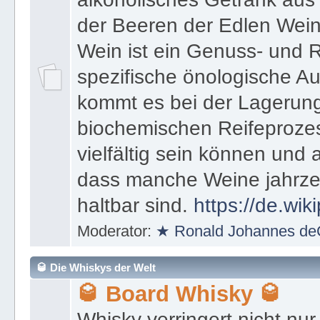
der Beeren der Edlen Weinre
Wein ist ein Genuss- und 
spezifische önologische 
kommt es bei der Lagerung
biochemischen Reifeprozes
vielfältig sein können und
dass manche Weine jahrze
haltbar sind.
https://de.wik
Moderator:
★ Ronald Johannes de
🥃 Die Whiskys der Welt
🥃 Board Whisky 🥃
Whisky verringert nicht nu