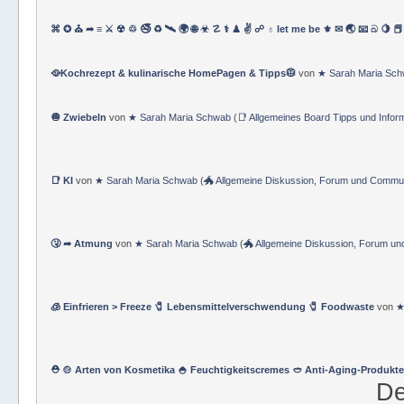
⌘ ✪ ⛪ ➦ ≡ ⚔ ☢ ♲ 🚭 ♻ 🛰 🌍 🌐 ☣ ☡ ⚕ ♟ ✌ ☍ ♁ let me be ⚜ ✉ 🌏 📧 බ 🍋 📕
🥘Kochrezept & kulinarische HomePagen & Tipps🥼
von
★ Sarah Maria Sc
🧅 Zwiebeln
von
★ Sarah Maria Schwab
(
📑 Allgemeines Board Tipps und Infor
📑 KI
von
★ Sarah Maria Schwab
(
🐲 Allgemeine Diskussion, Forum und Commu
🤧 ➦ Atmung
von
★ Sarah Maria Schwab
(
🐲 Allgemeine Diskussion, Forum u
🧊 Einfrieren > Freeze 🧷 Lebensmittelverschwendung 🧷 Foodwaste
von
★
⛑ 🍲 Arten von Kosmetika 🍚 Feuchtigkeitscremes 🥙 Anti-Aging-Produkte
De