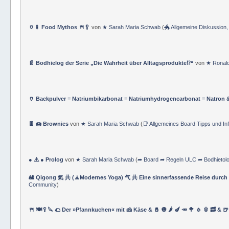
🏺🍢 Food Mythos 🍴🥄
von
★ Sarah Maria Schwab
(
🐲 Allgemeine Diskussio
📄 Bodhielog der Serie „Die Wahrheit über Alltagsprodukte⁉️“
von
★ Ronald
🏺 Backpulver ≡ Natriumbikarbonat ≡ Natriumhydrogencarbonat ≡ Natron
🍫 🍩 Brownies
von
★ Sarah Maria Schwab
(
📑 Allgemeines Board Tipps und In
● ⚠️ ● Prolog
von
★ Sarah Maria Schwab
(
➦ Board ➦ Regeln ULC ➦ Bodhietolo
🎎 Qigong 氣 共 (🧘Modernes Yoga) 气 共 Eine sinnerfassende Reise durch di
Community
)
🍴 🍽🥄🔪 🌮 Der »Pfannkuchen« mit 🧀 Käse & 🧂 🧅 🌶 🍆 🥕 🥦 🧄 🫑 🥓 & 