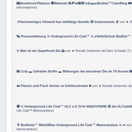
🌇Streetfood🍴Imbiss 🌍Weltweit.🍻🍕🌭🍔🍟🥙🌮🌯🥗Bodhie™CaterRing 🚌👩
Informationen
)
📌Hochwertiges Olivenöl hat vielfältige Vorteile 😎 Gastronomie 📓
von
★ R
🗞️ Presseerklärung ⚔ Underground Life Club™ ⚔ eVolksSchule Bodhie™
✨ Was ist ein Superfood-Set 🌅
von
★ Ronald Johannes deClaire Schwab
(
📑
🎱 Cola 🕳️ Geheime Stoffe 🕳️ Wirkungen der einzelnen Öle im 7X-Aroma 
🍛 Fleisch und Fisch Sorten vs Gefrierschrank ❄️
von
★ Ronald Johannes de
🔴 ⚔ Underground Life Club™ ULC e.V. IV-Vr 442/b/VVW/96 😎 die ULClub
Life Club™ Memorandum
)
🔖 Bodhiein™ MAAS❗Das Underground Life Club™ Memorandum ⚔ ➦
vo
Memorandum
)