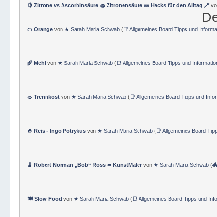
🍋 Zitrone vs Ascorbinsäure 🧽 Zitronensäure 🎫 Hacks für den Alltag 🪄
v
De
🍊 Orange
von
★ Sarah Maria Schwab
(
📑 Allgemeines Board Tipps und Informa
🌾 Mehl
von
★ Sarah Maria Schwab
(
📑 Allgemeines Board Tipps und Informatio
🥗 Trennkost
von
★ Sarah Maria Schwab
(
📑 Allgemeines Board Tipps und Info
🍚 Reis - Ingo Potrykus
von
★ Sarah Maria Schwab
(
📑 Allgemeines Board Tip
🧹 Robert Norman „Bob“ Ross ➦ KunstMaler
von
★ Sarah Maria Schwab
(

🍽 Slow Food
von
★ Sarah Maria Schwab
(
📑 Allgemeines Board Tipps und Inf