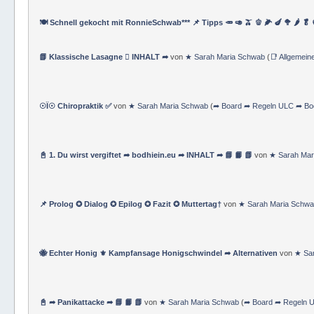
🍽 Schnell gekocht mit RonnieSchwab*** 📌 Tipps 🥕 🥑 🫒 🫑 🌽 🍆 🥦 🌶 🥬
📗 Klassische Lasagne  INHALT ➦
von
★ Sarah Maria Schwab
(
📑 Allgemein
☉Ï☉ Chiropraktik ✅
von
★ Sarah Maria Schwab
(
➦ Board ➦ Regeln ULC ➦ Bod
📓 1. Du wirst vergiftet ➦ bodhiein.eu ➦ INHALT ➦ 📘 📙 📗
von
★ Sarah Mar
📌 Prolog ✪ Dialog ✪ Epilog ✪ Fazit ✪ Muttertag†
von
★ Sarah Maria Schw
🐝 Echter Honig ⚜ Kampfansage Honigschwindel ➦ Alternativen
von
★ Sa
📓 ➦ Panikattacke ➦ 📘 📙 📗
von
★ Sarah Maria Schwab
(
➦ Board ➦ Regeln U