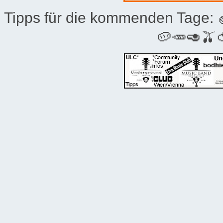
Tipps für die kommenden Tage:
🥔🥕🥑🫒