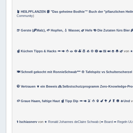
🪴 HEILPFLANZEN 📗 "Das geheime Bodhie™ Buch der "pflanzlichen Heilmi
Community
)
🍺 Gerste (🌾Malz), 🌱 Hopfen, 💧 Wasser, 🌿 Hefe 🍻 Die Zutaten fürs Bier 
🫕 Küchen Tipps & Hacks 🥕 🥑 🍅 🥗 🥘 🍝 🍜 🦪 🍲 🍥 🍣 🍱 🍛 🍚 🧆 🌿
von
★
🍽 Schnell gekocht mit RonnieSchwab*** 🍲 Tafelspitz vs Schulterscherzel
🥋 Vertrauen ⚜ ein Beweis 🤼 Selbstschutzprogramm Zero-Knowledge-Pro
🥔 Graue Haare, faltige Haut 🫕 Tipp Dip 🥕 🥑 🫒 🍅 🫑 🍆 🥦 🌶 🥬 🧅 🧄Und
⚕ Ischiasnerv
von
★ Ronald Johannes deClaire Schwab
(
➦ Board ➦ Regeln ULC