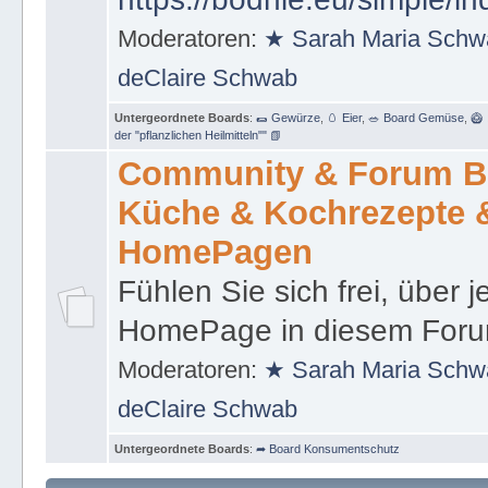
Moderatoren:
★ Sarah Maria Schw
deClaire Schwab
Untergeordnete Boards
:
🌯 Gewürze
,
🥚 Eier
,
🥗 Board Gemüse
,
🥝 
der "pflanzlichen Heilmitteln"" 📗
Community & Forum Bo
Küche & Kochrezepte &
HomePagen
Fühlen Sie sich frei, über j
HomePage in diesem Foru
Moderatoren:
★ Sarah Maria Schw
deClaire Schwab
Untergeordnete Boards
:
➦ Board Konsumentschutz