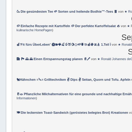
🍶 Die gesündesten Tee 🌱 Sorten und heilende Bodhie™-Tees 🧧
von
★ Ro
🥔 Einfache Rezepte mit Kartoffeln 🥔 Der perfekte Kartoffelsalat 🦪
von
★ R
kulinarische HomePagen
)
Se
🍏'Fit fürs ÜberLeben' 🥝🫐🍓🍒🥭🍑🍋🍊🍉🍍🍈🍎🍇🍌🍐 1.Teil Ï
von
★ Ronald
S
🎑 🏞️ 🌅 🌄 Einen Entspannungstag planen 📄🖊️
von
★ Ronald Johannes deC
🐔Hähnchen ≡🔪≡ Grilltechniken ✌ Dips ✌ Seitan, Quorn und Tofu. Apfeln
🥛🥗 Pflanzliche Milchalternativen für eine gesunde und nachhaltige Ernä
Informationen
)
🍽 Die leckersten Toast-Sandwich (geröstetes belegtes Brot) Kreationen
v