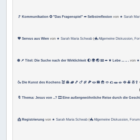
🚩 Kommunikation ✪ "Das Fragenspiel" ➦ Selbstreflexion
von
★ Sarah Mar
💖 Servus aus Wien
von
★ Sarah Maria Schwab
(
🐲 Allgemeine Diskussion, F
🌐 📌 Titel: Die Suche nach der Wirklichkeit 🌓 🌍 🌏 📧 ➦ ⚜ Lebe ... .. .
von
★
🍶 Die Kunst des Kochens 💒 🥞 🧇 🍤 🍗 🍖 🍕 🌭 🍔 🍟 🥙 🌮 🌯 🥗 🥘 🍝 🍜🥄
🔖 Thema: Jesus von ..? 🎞️ Eine außergewöhnliche Reise durch die Geschi
📩 Registrierung
von
★ Sarah Maria Schwab
(
🐲 Allgemeine Diskussion, Foru