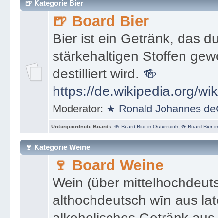
🍺 Kategorie Bier
🍺 Board Bier
Bier ist ein Getränk, das 
stärkehaltigen Stoffen ge
destilliert wird.
🍻
https://de.wikipedia.org/wik
Moderator:
★ Ronald Johannes de
Untergeordnete Boards
:
🍻 Board Bier in Österreich
,
🍻 Board Bier i
🍷 Kategorie Weine
🍷 Board Weine
Wein (über mittelhochdeut
althochdeutsch wīn aus late
alkoholisches Getränk aus