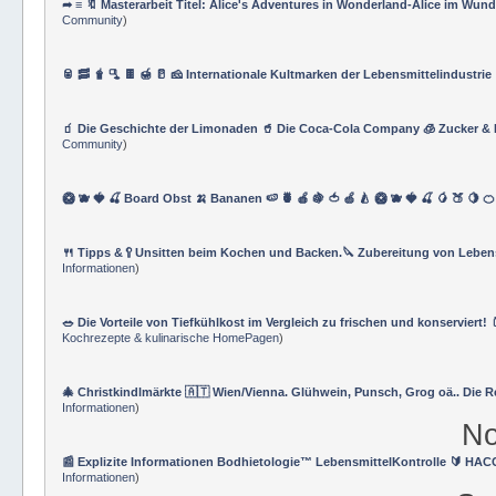
➦ ≡ 🔖 Masterarbeit Titel: Alice's Adventures in Wonderland-Alice im Wun
Community
)
🥫 🥓 🧋 🫗 🍫 🍯 🥛 🧀 Internationale Kultmarken der Lebensmittelindustrie
🧃 Die Geschichte der Limonaden 🥤 Die Coca-Cola Company 🧊 Zucker & 
Community
)
🥝 🫐 🍓 🍒 Board Obst 🍌 Bananen 🍉 🍍 🍎 🍇 🍅 🍏 🍐 🥝 🫐 🍓 🍒 🥭 🍑 🍋 
🍴 Tipps &🥄Unsitten beim Kochen und Backen.🔪 Zubereitung von Leben
Informationen
)
🥗 Die Vorteile von Tiefkühlkost im Vergleich zu frischen und konserviert! 
Kochrezepte & kulinarische HomePagen
)
🎄 Christkindlmärkte 🇦🇹 Wien/Vienna. Glühwein, Punsch, Grog oä.. Die 
Informationen
)
No
📰 Explizite Informationen Bodhietologie™ LebensmittelKontrolle 🔰 HAC
Informationen
)