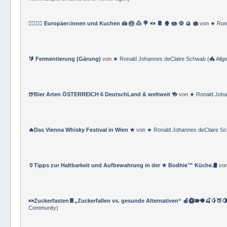
🤹‍♀️🤹‍♂️ Europäer:innen und Kuchen 🍰 🎂 🍮 🍭 🍬 🍫 🍿 🍩 🍪 🥮 🧁
von
★ Ron
🔰 Fermentierung (Gärung)
von
★ Ronald Johannes deClaire Schwab
(
🐲 All
🍺Bier Arten ÖSTERREICH 6 DeutschLand & weltweit 🍻
von
★ Ronald Joha
🔥Das Vienna Whisky Festival in Wien ★
von
★ Ronald Johannes deClaire S
🏺Tipps zur Haltbarkeit und Aufbewahrung in der ★ Bodhie™ Küche.🛢️
vo
🍬Zuckerfasten🍫„Zuckerfallen vs. gesunde Alternativen“ 🍏🥝🫐🍓🍒🥭🍑
Community
)