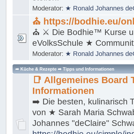
Moderator:
★ Ronald Johannes de
⛪ https://bodhie.eu/on
⛪ ⚔ Die Bodhie™ Kurse u
eVolksSchule ★ Communi
Moderator:
★ Ronald Johannes de
➦ Küche & Rezepte ➦ Tipps und Informationen
📑 Allgemeines Board 
Informationen
➡️ Die besten, kulinarisch
von ★ Sarah Maria Schwa
Johannes "deClaire" Sch
https://bodhie.eu/simple/in