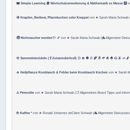
📟 Simple Learning 📘 Wortschatzerweiterung & Mathematik vs Masse 🧮
v
🍪 Krapfen, Berliner, Pfannkuchen oder Kreppel
von
★ Sarah Maria Schwab
🚭 Nichtraucher werden?! 🚬
von
★ Sarah Maria Schwab
(
🐲 Allgemeine Disk
🍲 Semmelnknödeln (🥄Zutaten&Infos❗) 🍞 🍚 🧅 🥚 🌾 🥛 🌱 🧂 🧆 🌰 🫒 🧈 🌶
🧄 Heilpflanze Knoblauch & Fehler beim Knoblauch Kochen
von
★ Sarah M
⚠ Petersilie
von
★ Sarah Maria Schwab
(
📑 Allgemeines Board Tipps und Infor
☕ Kaffee *
von
★ Ronald Johannes deClaire Schwab
(
🐲 Allgemeine Diskussio