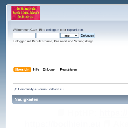
Willkommen
Gast
. Bitte
einloggen
oder
registrieren
.
Einloggen mit Benutzername, Passwort und Sitzungslänge
Übersicht
Hilfe
Einloggen
Registrieren
 🪶 Community & Forum Bodhiein.eu
Neuigkeiten
🇦🇹
Unverdrossen m
⭐️
Bodhie*in S