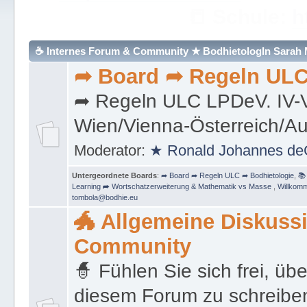
https://bodh
☕ Internes Forum & Community ★ BodhietologIn Sarah Ma
➦ Board ➦ Regeln ULC
https://www.bodhietologie.eu
➦ Regeln ULC LPDeV. IV-
Wien/Vienna-Österreich/Au
Moderator:
★ Ronald Johannes de
Untergeordnete Boards
:
➦ Board ➦ Regeln ULC ➦ Bodhietologie
,
📚
Learning ➦ Wortschatzerweiterung & Mathematik vs Masse
,
Willkomm
tombola@bodhie.eu
🐲 Allgemeine Diskuss
Community
🧙 Fühlen Sie sich frei, übe
diesem Forum zu schreib