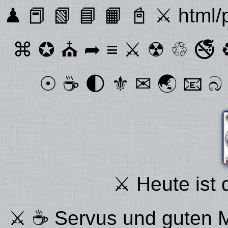
♟ 📕 📗 📘 📙 📓 ⚔ html/
⌘ ✪ ⛪ ➦ ≡ ⚔ ☢ ♲ 🚭 ♻
☉ ☕ 🌓 ⚜ ✉ 🌏 📧 බ 
⚔ Heute ist 
⚔ ☕ Servus und guten M