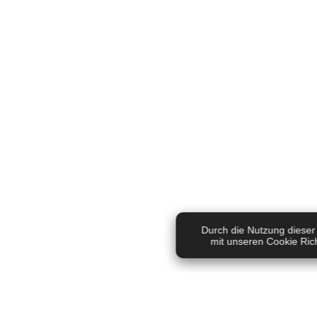
eigenen vier Wände ric
und Energie zu spa
Diese Webseiten
h
https://www.bodhietolog
werden durch Spende
fi
This site is protected b
Durch die Nutzung dieser 
Privacy Policy
an
mit unseren Cookie Rich