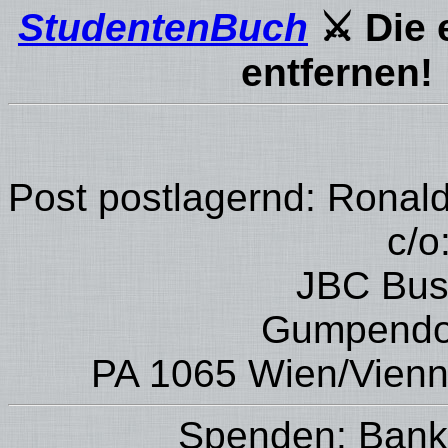
StudentenBuch
⚔ Die 
entfernen!
Post postlagernd: Ronal
c/o
JBC Bus
Gumpendor
PA 1065 Wien/Vienna
Spenden: Bank