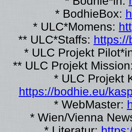
* Bodhie*in:
* BodhieBox:
h
* ULC*Momens:
ht
** ULC*Staffs:
https:/
* ULC Projekt Pilot*i
** ULC Projekt Mission
* ULC Projekt K
https://bodhie.eu/kas
* WebMaster:
h
* Wien/Vienna New
* Literatur:
https: