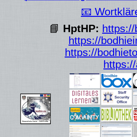
📧 Wortklä
📘
HptHP:
https:/
https://bodhie
https://bodhiet
https: