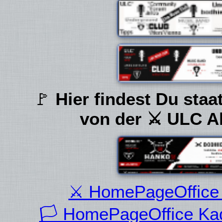
🚩
Hier findest Du staa
von der ⚔ ULC A
⚔ HomePageOffice 
🏳 HomePageOffice Kad