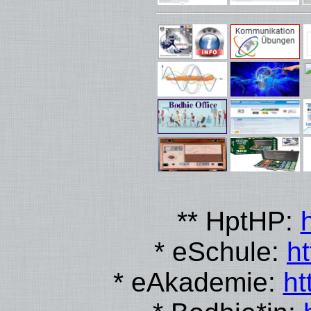
** HptHP:
* eSchule:
h
* eAkademie:
ht