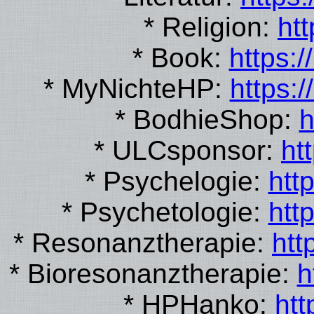
* Religion:
htt
* Book:
https:
* MyNichteHP:
https:
* BodhieShop:
h
* ULCsponsor:
ht
* Psychelogie:
htt
* Psychetologie:
htt
* Resonanztherapie:
htt
* Bioresonanztherapie:
h
* HPHanko:
htt