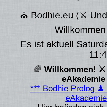
⛪ Bodhie.eu (⚔ Unde
Willkommen 
Es ist aktuell Satur
11:4
🌈
Willkommen! ⚔ 
eAkademie 
*** Bodhie Prolog 
eAkademie 