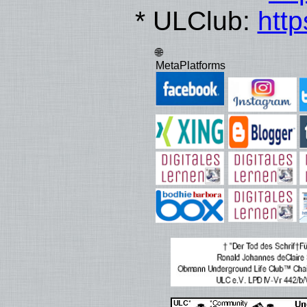
* ULClub:
http
🌐
MetaPlatforms