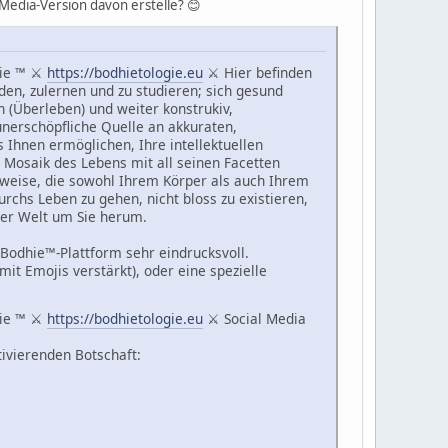
Media-Version davon erstelle? 😊
gie ™ ⚔
https://bodhietologie.eu
⚔ Hier befinden
den, zulernen und zu studieren; sich gesund
en (Überleben) und weiter konstrukiv,
unerschöpfliche Quelle an akkuraten,
 Ihnen ermöglichen, Ihre intellektuellen
e Mosaik des Lebens mit all seinen Facetten
nsweise, die sowohl Ihrem Körper als auch Ihrem
rchs Leben zu gehen, nicht bloss zu existieren,
der Welt um Sie herum.
r Bodhie™-Plattform sehr eindrucksvoll.
mit Emojis verstärkt), oder eine spezielle
gie ™ ⚔
https://bodhietologie.eu
⚔ Social Media
tivierenden Botschaft: