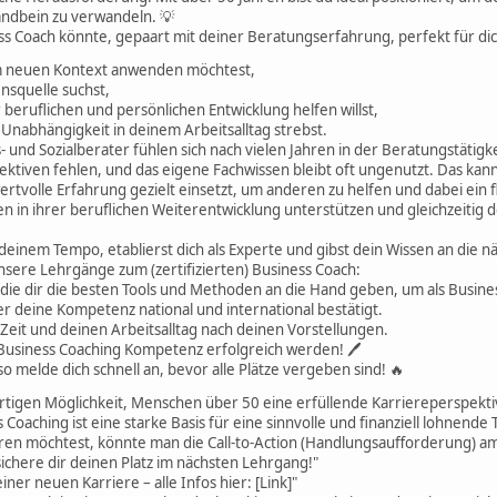
tandbein zu verwandeln. 💡
s Coach könnte, gepaart mit deiner Beratungserfahrung, perfekt für dic
em neuen Kontext anwenden möchtest,
nsquelle suchst,
beruflichen und persönlichen Entwicklung helfen willst,
d Unabhängigkeit in deinem Arbeitsalltag strebst.
- und Sozialberater fühlen sich nach vielen Jahren in der Beratungstätigk
ktiven fehlen, und das eigene Fachwissen bleibt oft ungenutzt. Das kann 
rtvolle Erfahrung gezielt einsetzt, um anderen zu helfen und dabei ein 
in ihrer beruflichen Weiterentwicklung unterstützen und gleichzeitig de
in deinem Tempo, etablierst dich als Experte und gibst dein Wissen an die 
nsere Lehrgänge zum (zertifizierten) Business Coach:
 die dir die besten Tools und Methoden an die Hand geben, um als Busine
 der deine Kompetenz national und international bestätigt.
ne Zeit und deinen Arbeitsalltag nach deinen Vorstellungen.
 Business Coaching Kompetenz erfolgreich werden! 🖊
so melde dich schnell an, bevor alle Plätze vergeben sind! 🔥
artigen Möglichkeit, Menschen über 50 eine erfüllende Karriereperspekti
Coaching ist eine starke Basis für eine sinnvolle und finanziell lohnende T
eren möchtest, könnte man die Call-to-Action (Handlungsaufforderung) am
sichere dir deinen Platz im nächsten Lehrgang!"
ner neuen Karriere – alle Infos hier: [Link]"