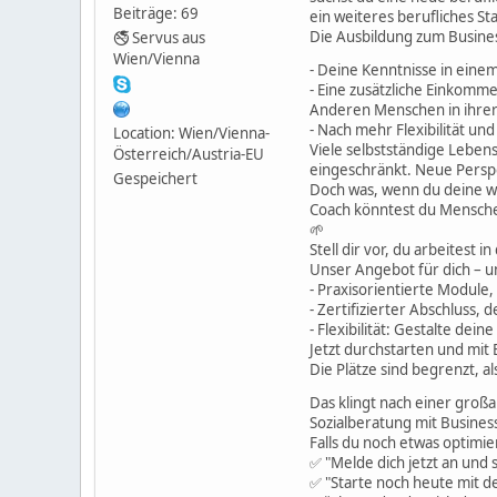
Beiträge: 69
ein weiteres berufliches S
Die Ausbildung zum Busines
🚭 Servus aus
Wien/Vienna
- Deine Kenntnisse in ein
- Eine zusätzliche Einkomme
Anderen Menschen in ihrer 
- Nach mehr Flexibilität un
Location: Wien/Vienna-
Viele selbstständige Lebens
Österreich/Austria-EU
eingeschränkt. Neue Perspe
Gespeichert
Doch was, wenn du deine we
Coach könntest du Menschen 
🌱
Stell dir vor, du arbeitest 
Unser Angebot für dich – u
- Praxisorientierte Module,
- Zertifizierter Abschluss,
- Flexibilität: Gestalte dei
Jetzt durchstarten und mit
Die Plätze sind begrenzt, al
Das klingt nach einer groß
Sozialberatung mit Business 
Falls du noch etwas optimi
✅ "Melde dich jetzt an und 
✅ "Starte noch heute mit dei