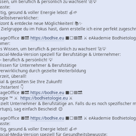
sen, um beruflich & persönlich zu wachsen! 🚀💡
sste:
ig, gesund & voller Energie lebst! 🍏🌱
Selbstverwirklicher:
izont & entdecke neue Möglichkeiten! 📚✨
 Zielgruppe du im Fokus hast, dann erstelle ich eine perfekt zugeschn
ageOffice 🔲🔜
https://bodhie.eu
⬛️⬜️🟪🔜 ⚔ eAkademie Bodhietolo
hmer:
s Wissen, um beruflich & persönlich zu wachsen! 🚀💡
Social-Media-Version speziell für Berufstätige & Unternehmer:
 beruflich & persönlich! 💡
Wissen für Unternehmer & Berufstätige
verwirklichung durch gezielte Weiterbildung
rzeit, überall!
ial & gestalten Sie Ihre Zukunft!
chstarten! 👇
ageOffice 🔲🔜
https://bodhie.eu
⬛️⬜️🟪🔜
logie ™ ⚔
https://bodhietologie.eu
⚔
ezielt Unternehmer & Berufstätige an. Falls du es noch spezifischer m
rtups), sag einfach Bescheid! 😊
ageOffice 🔲🔜
https://bodhie.eu
⬛️⬜️🟪🔜 ⚔ eAkademie Bodhietolo
sste:
ig, gesund & voller Energie lebst! 🍏🌱
 Social-Media-Version speziell für Gesundheitsbewusste: