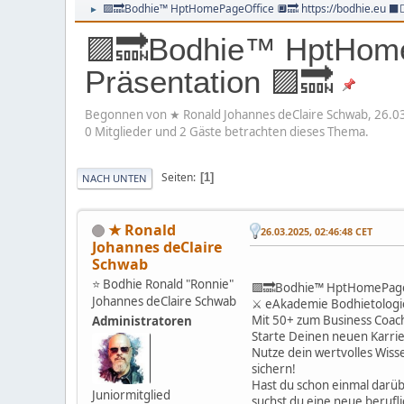
🟪🔜Bodhie™ HptHomePageOffice 🔲🔜 https://bodhie.eu ⬛️⬜
►
🟪🔜Bodhie™ HptHomeP
Präsentation 🟪🔜
Begonnen von ★ Ronald Johannes deClaire Schwab, 26.0
0 Mitglieder und 2 Gäste betrachten dieses Thema.
Seiten
1
NACH UNTEN
★ Ronald
26.03.2025, 02:46:48 CET
Johannes deClaire
Schwab
⭐️ Bodhie Ronald "Ronnie"
🟪🔜Bodhie™ HptHomePage
Johannes deClaire Schwab
⚔ eAkademie Bodhietolog
Mit 50+ zum Business Coach
Administratoren
Starte Deinen neuen Karrie
Nutze dein wertvolles Wiss
sichern!
Hast du schon einmal darübe
Juniormitglied
suchst du eine neue berufli