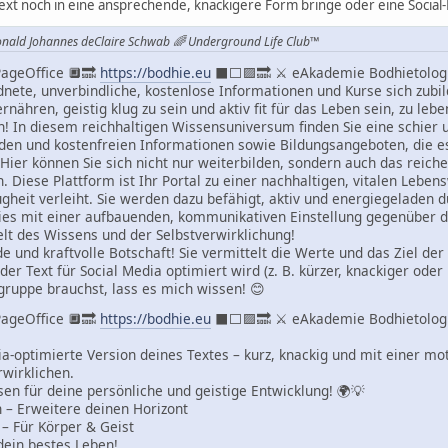
Text noch in eine ansprechende, knackigere Form bringe oder eine Social-
onald Johannes deClaire Schwab 🌈 Underground Life Club™
ageOffice 🔲🔜
https://bodhie.eu
⬛️⬜️🟪🔜 ⚔ eAkademie Bodhietolo
dnete, unverbindliche, kostenlose Informationen und Kurse sich zubil
ernähren, geistig klug zu sein und aktiv fit für das Leben sein, zu leb
! In diesem reichhaltigen Wissensuniversum finden Sie eine schier 
den und kostenfreien Informationen sowie Bildungsangeboten, die es
 Hier können Sie sich nicht nur weiterbilden, sondern auch das reich
. Diese Plattform ist Ihr Portal zu einer nachhaltigen, vitalen Lebe
gheit verleiht. Sie werden dazu befähigt, aktiv und energiegeladen du
dies mit einer aufbauenden, kommunikativen Einstellung gegenüber 
lt des Wissens und der Selbstverwirklichung!
de und kraftvolle Botschaft! Sie vermittelt die Werte und das Ziel de
der Text für Social Media optimiert wird (z. B. kürzer, knackiger oder 
gruppe brauchst, lass es mich wissen! 😊
ageOffice 🔲🔜
https://bodhie.eu
⬛️⬜️🟪🔜 ⚔ eAkademie Bodhietolo
dia-optimierte Version deines Textes – kurz, knackig und mit einer mo
wirklichen.
en für deine persönliche und geistige Entwicklung! 🌍💡
 – Erweitere deinen Horizont
– Für Körper & Geist
 dein bestes Leben!