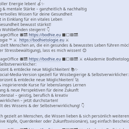
oller Energie leben! 🍏✨
 & mentale Stärke – ganzheitlich & nachhaltig
ertvolles Wissen für deine Gesundheit
 in Einklang für ein vitales Leben
Gesundheit bewusst stärkst!
n Wohlbefinden steigern! 👇
ageOffice 🔲🔜
https://bodhie.eu
⬛️⬜️🟪🔜
logie ™ ⚔
https://bodhietologie.eu
⚔
ezielt Menschen an, die ein gesundes & bewusstes Leben führen möcht
der Stressbewältigung), lass es mich wissen! 😊
ageOffice 🔲🔜
https://bodhie.eu
⬛️⬜️🟪🔜 ⚔ eAkademie Bodhietolo
Selbstverwirklicher:
izont & entdecke neue Möglichkeiten! 📚✨
Social-Media-Version speziell für Wissbegierige & Selbstverwirklicher:
orizont & entdecke neue Möglichkeiten! 🚀
 inspirierende Kurse für lebenslanges Lernen
ung & neue Perspektiven für deine Zukunft
otenzial – geistig, beruflich & kreativ
irklichen – jetzt durchstarten!
lt des Wissens & der Selbstverwirklichung! 👇
ich gezielt an Menschen, die Wissen lieben & sich persönlich weiteren
ative Köpfe, Querdenker oder Zukunftsvisionäre), sag einfach Bescheid