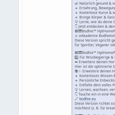
🌿 Natürlich gesund & v
🔹 Ernährung, Bewegung
🔹 Kostenlose Kurse & w
🔹 Bringe Körper & Geist
💡 Lerne, wie du deine 
👇 Jetzt entdecken & dei
🟪🔜Bodhie™ HptHomeP
⚔ eAkademie Bodhieto
Diese Version spricht g
für Sportler, Veganer o
🟪🔜Bodhie™ HptHomeP
3️⃣ Für Wissbegierige & 
➡ Erweitere deinen Hor
Hier ist die optimierte 
📚✨ Erweitere deinen H
🔹 Kostenloses Wissen &
🔹 Persönliche Entwickl
🔹 Entfalte dein volles P
💡 Lernen, wachsen, verw
👇 Tauche ein in eine We
🔗
bodhie.eu
Diese Version richtet s
möchtest (z. B. für kre