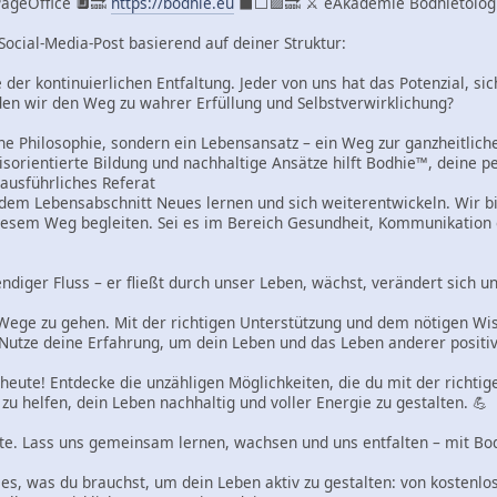
ageOffice 🔲🔜
https://bodhie.eu
⬛️⬜️🟪🔜 ⚔ eAkademie Bodhietolo
 Social-Media-Post basierend auf deiner Struktur:
e der kontinuierlichen Entfaltung. Jeder von uns hat das Potenzial, s
den wir den Weg zu wahrer Erfüllung und Selbstverwirklichung?
ine Philosophie, sondern ein Lebensansatz – ein Weg zur ganzheitlich
isorientierte Bildung und nachhaltige Ansätze hilft Bodhie™, deine p
 ausführliches Referat
edem Lebensabschnitt Neues lernen und sich weiterentwickeln. Wir bie
diesem Weg begleiten. Sei es im Bereich Gesundheit, Kommunikation 
ndiger Fluss – er fließt durch unser Leben, wächst, verändert sich un
e Wege zu gehen. Mit der richtigen Unterstützung und dem nötigen Wiss
Nutze deine Erfahrung, um dein Leben und das Leben anderer positiv
 heute! Entdecke die unzähligen Möglichkeiten, die du mit der richti
 zu helfen, dein Leben nachhaltig und voller Energie zu gestalten. 💪
te. Lass uns gemeinsam lernen, wachsen und uns entfalten – mit Bod
lles, was du brauchst, um dein Leben aktiv zu gestalten: von kosten