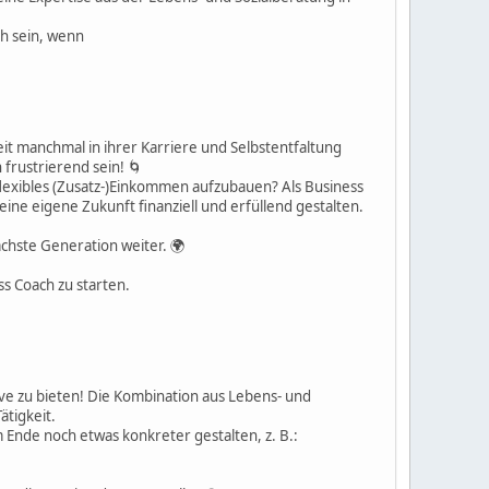
h sein, wenn
eit manchmal in ihrer Karriere und Selbstentfaltung
frustrierend sein! 🌀
flexibles (Zusatz-)Einkommen aufzubauen? Als Business
ine eigene Zukunft finanziell und erfüllend gestalten.
nächste Generation weiter. 🌍
ss Coach zu starten.
ve zu bieten! Die Kombination aus Lebens- und
ätigkeit.
 Ende noch etwas konkreter gestalten, z. B.: