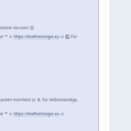
ittene Version! 😊
gie ™ ⚔
https://bodhietologie.eu
⚔ 1️⃣ Für
achen möchtest (z. B. für Selbstständige,
gie ™ ⚔
https://bodhietologie.eu
⚔