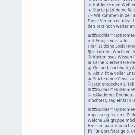
🔹 Entdecke eine Welt v
🔹 Starte jetzt deine Re
👉 Willkommen in der 
Diese Version ist ideal 
den Text noch weiter an
🟪🔜Bodhie™ HptHomeP
mit Emojis verstärkt
Hier ist deine Social-M
📚✨ Lernen. Wachsen. V
💡 Kostenloses Wissen fü
📖 Lerne & erweitere de
🍏 Gesund, nachhaltig &
💪 Aktiv, fit & voller Ene
🔥 Starte deine Reise z
👇 Jetzt entdecken & Te
🟪🔜Bodhie™ HptHomeP
⚔ eAkademie Bodhieto
möchtest, sag einfach B
🟪🔜Bodhie™ HptHomeP
Anpassung für eine Zie
Welche Zielgruppe möch
Hier ein paar mögliche
1️⃣ Für Berufstätige & 