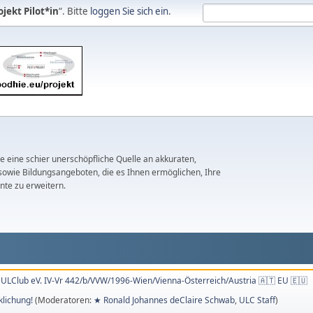
jekt Pilot*in
“. Bitte
loggen Sie sich ein
.
 eine schier unerschöpfliche Quelle an akkuraten,
sowie Bildungsangeboten, die es Ihnen ermöglichen, Ihre
onte zu erweitern.
ULClub eV. IV-Vr 442/b/VVW/1996-Wien/Vienna-Österreich/Austria 🇦🇹 EU 🇪🇺
klichung!
(Moderatoren:
★ Ronald Johannes deClaire Schwab
,
ULC Staff
)