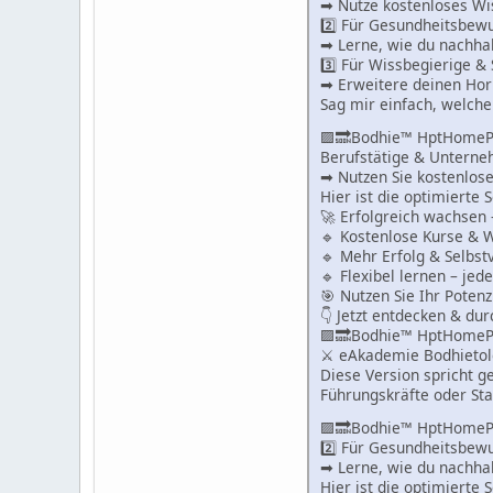
➡ Nutze kostenloses Wis
2️⃣ Für Gesundheitsbewu
➡ Lerne, wie du nachhalt
3️⃣ Für Wissbegierige & 
➡ Erweitere deinen Hor
Sag mir einfach, welche
🟪🔜Bodhie™ HptHomeP
Berufstätige & Unterne
➡ Nutzen Sie kostenlose
Hier ist die optimierte 
🚀 Erfolgreich wachsen –
🔹 Kostenlose Kurse & 
🔹 Mehr Erfolg & Selbst
🔹 Flexibel lernen – jede
🎯 Nutzen Sie Ihr Potenz
👇 Jetzt entdecken & dur
🟪🔜Bodhie™ HptHomeP
⚔ eAkademie Bodhieto
Diese Version spricht g
Führungskräfte oder Sta
🟪🔜Bodhie™ HptHomeP
2️⃣ Für Gesundheitsbewu
➡ Lerne, wie du nachhalt
Hier ist die optimierte