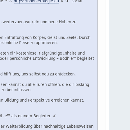
gie ™ ⚔
https://bodhietologie.eu
⚔ 🔰 Social-
ich weiterzuentwickeln und neue Höhen zu
en Entfaltung von Körper, Geist und Seele. Durch
ersönliche Reise zu optimieren.
ten dir kostenlose, tiefgründige Inhalte und
oder persönliche Entwicklung – Bodhie™ begleitet
d hilft uns, uns selbst neu zu entdecken.
en kannst du alle Türen öffnen, die dir bislang
 zu beeinflussen.
gen Bildung und Perspektive erreichen kannst.
hie™ als deinem Begleiter. 🌱
loser Weiterbildung über nachhaltige Lebensweisen