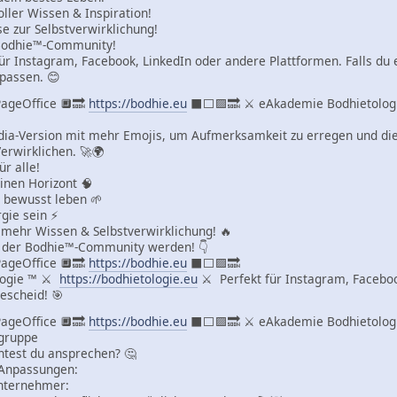
oller Wissen & Inspiration!
ise zur Selbstverwirklichung!
Bodhie™-Community!
für Instagram, Facebook, LinkedIn oder andere Plattformen. Falls du e
passen. 😊
ageOffice 🔲🔜
https://bodhie.eu
⬛️⬜️🟪🔜 ⚔ eAkademie Bodhietolo
edia-Version mit mehr Emojis, um Aufmerksamkeit zu erregen und die
erwirklichen. 🚀🌍
r alle!
inen Horizont 🧠
 bewusst leben 🌱
rgie sein ⚡
u mehr Wissen & Selbstverwirklichung! 🔥
il der Bodhie™-Community werden! 👇
ageOffice 🔲🔜
https://bodhie.eu
⬛️⬜️🟪🔜
logie ™ ⚔
https://bodhietologie.eu
⚔ Perfekt für Instagram, Faceboo
escheid! 🎯
ageOffice 🔲🔜
https://bodhie.eu
⬛️⬜️🟪🔜 ⚔ eAkademie Bodhietolo
lgruppe
test du ansprechen? 🤔
 Anpassungen:
Unternehmer: