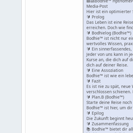
🟪🔜Bodhie™ HptHomeP
Media-Post
Hier ist ein optimierter
🔰 Prolog
Das Leben ist eine Reis
erreichen. Doch wie fin
🔰 Bodhielog (Bodhie™)
Bodhie™ ist nicht nur e
wertvolles Wissen, prax
🔰 Ein sinnerfassendes,
Jeder von uns kann in j
Kurse an, die dich auf 
dich auf deiner Reise.
🔰 Eine Assoziation
Bodhie™ ist wie ein lebe
🔰 Fazit
Es ist nie zu spät, neu
verschlossen schienen. 
🔰 Plan.B (Bodhie™)
Starte deine Reise noch
Bodhie™ ist hier, um dir
🔰 Epilog
Die Zukunft beginnt heu
🔰 Zusammenfassung
📚 Bodhie™ bietet dir a