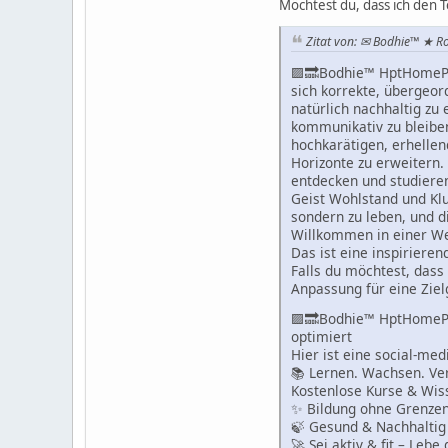
Möchtest du, dass ich den 
Zitat von: ✉ Bodhie™ ★ R
🟪🔜Bodhie™ HptHomeP
sich korrekte, übergeor
natürlich nachhaltig zu 
kommunikativ zu bleiben
hochkarätigen, erhellen
Horizonte zu erweitern.
entdecken und studieren
Geist Wohlstand und Klu
sondern zu leben, und 
Willkommen in einer We
Das ist eine inspirieren
Falls du möchtest, dass 
Anpassung für eine Ziel
🟪🔜Bodhie™ HptHomeP
optimiert
Hier ist eine social-me
📚 Lernen. Wachsen. Ver
Kostenlose Kurse & Wiss
✨ Bildung ohne Grenzen
🍃 Gesund & Nachhaltig 
🚀 Sei aktiv & fit – Lebe