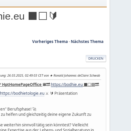
ie.eu ⬛️⬜️🔰
Vorheriges Thema
-
Nächstes Thema
DRUCKEN
tung
: 26.03.2025, 02:49:03 CET von ★ Ronald Johannes deClaire Schwab
™
HptHomePageOffice
🔲🔜
https://bodhie.eu
⬛️⬜️🟪
🔜
https://bodhietologie.eu
⚔ 🔰 Präsentation
ten" Berufsphase! 🚀
zu helfen und gleichzeitig deine eigene Zukunft zu
eiterhin sinnvoll tätig sein könntest? Vielleicht
eine Expertise aus der Lebens- und Sozialberatung in