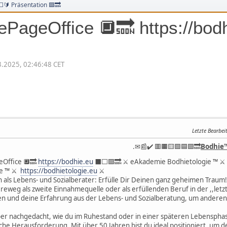
️🔰 Präsentation 🟪🔜
ageOffice 🔲🔜 https://bodh
3.2025, 02:46:48 CET
Letzte Bearbei
.✉📰✔️ 🟥🟧🟨🟩🟦🟪🔜
Bodhie
Office 🔲🔜
https://bodhie.eu
⬛️⬜️🟪🔜 ⚔ eAkademie Bodhietologie ™ ⚔
ie ™ ⚔
https://bodhietologie.eu
⚔
 als Lebens- und Sozialberater: Erfülle Dir Deinen ganz geheimen Traum!
reweg als zweite Einnahmequelle oder als erfüllenden Beruf in der ,,letz
en und deine Erfahrung aus der Lebens- und Sozialberatung, um anderen 
r nachgedacht, wie du im Ruhestand oder in einer späteren Lebensphase w
che Herausforderung. Mit über 50 Jahren bist du ideal positioniert, um d