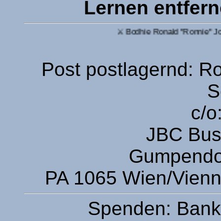
Lernen entfer
⚔ Bodhie Ronald "Ronnie" Johannes deCl
Post postlagernd: R
S
c/o
JBC Bus
Gumpendor
PA 1065 Wien/Vienna
Spenden: Bank