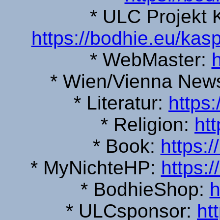
* ULC Projekt K
https://bodhie.eu/kas
* WebMaster:
h
* Wien/Vienna New
* Literatur:
https:
* Religion:
htt
* Book:
https:
* MyNichteHP:
https:
* BodhieShop:
h
* ULCsponsor:
ht