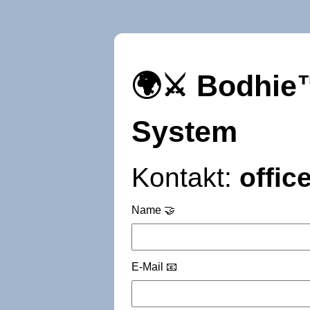
🌍⚔️ Bodhie
System
Kontakt:
offi
Name 🤝
E-Mail 📧