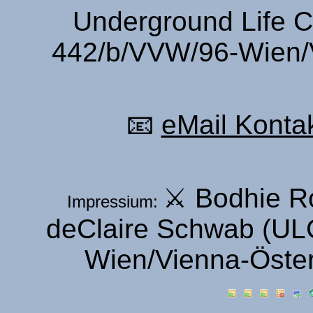
Underground Life C
442/b/VVW/96-Wien/V
📧
eMail Kontak
⚔ Bodhie R
Impressium:
deClaire Schwab (UL
Wien/Vienna-Öster