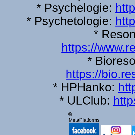
* Psychelogie:
htt
* Psychetologie:
htt
* Reson
https://www.r
* Biores
https://bio.r
* HPHanko:
htt
* ULClub:
http
🌐
MetaPlatforms