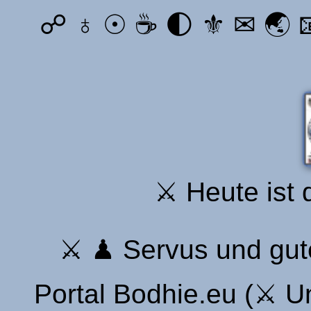
☍ ♁ ☉ ☕ 🌓 ⚜ ✉ 🌏 📧 
⚔ Heute ist 
⚔ ♟ Servus und gut
Portal Bodhie.eu (⚔ U