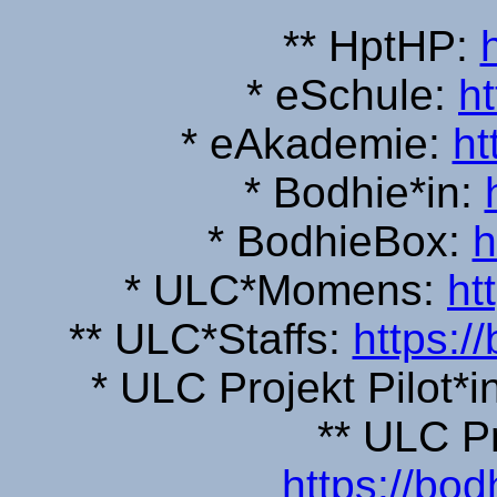
** HptHP:
* eSchule:
h
* eAkademie:
ht
* Bodhie*in:
* BodhieBox:
h
* ULC*Momens:
ht
** ULC*Staffs:
https:/
* ULC Projekt Pilot*i
** ULC Pr
https://bod