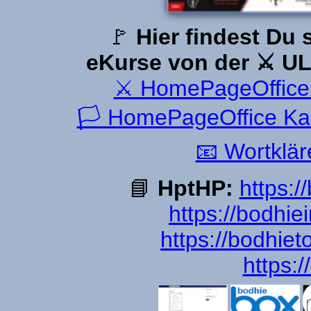
🚩
Hier findest Du 
eKurse von der ⚔ UL
⚔ HomePageOffice 
🏳 HomePageOffice Ka
📧 Wortklä
📘
HptHP:
https:/
https://bodhie
https://bodhiet
https: