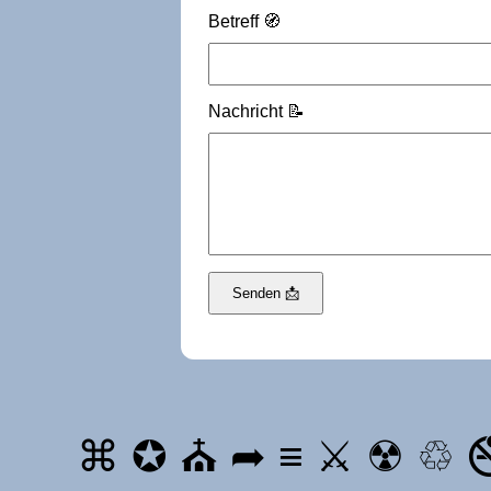
Betreff 🧭
Nachricht 📝
Senden 📩
⌘ ✪ ⛪ ➦ ≡ ⚔ ☢ ♲ 🚭