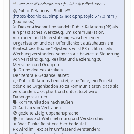
Zitat von: 🌈 Underground Life Club™ 🌐Bodhie†HANKO
🚀 Public Relations – Bodhie™
(
https://bodhie.eu/simple/index.php/topic,577.0.html
)
(bodhie.eu)
⚔️ Dieser Abschnitt behandelt Public Relations (PR) als
ein praktisches Werkzeug, um Kommunikation,
Vertrauen und Unterstützung zwischen einer
Organisation und der Öffentlichkeit aufzubauen. Im
Kontext des Bodhie™-Systems wird PR nicht nur als
Werbung verstanden, sondern als bewusste Steuerung
von Verständigung, Realität und Beziehung zu
Menschen und Gruppen.
🧠 Grundidee des Artikels
Der zentrale Gedanke lautet:
👉 Public Relations bedeutet, eine Idee, ein Projekt
oder eine Organisation so zu kommunizieren, dass sie
verstanden, akzeptiert und unterstützt wird.
Dabei geht es um:
🗣 Kommunikation nach außen
🤝 Aufbau von Vertrauen
🧭 gezielte Zielgruppenansprache
🌍 Einfluss auf Wahrnehmung und Verständnis
📡 Was Public Relations hier bedeutet
PR wird im Text sehr umfassend verstanden: