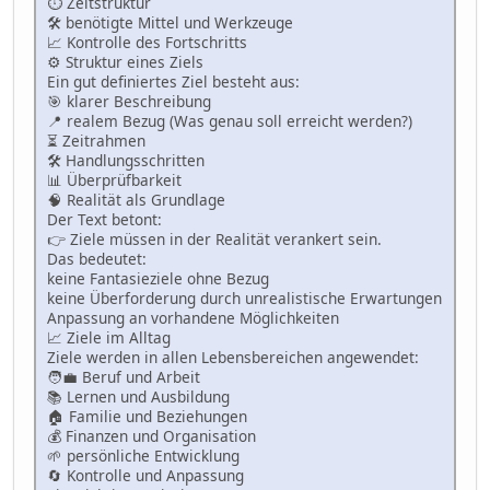
⏱ Zeitstruktur
🛠 benötigte Mittel und Werkzeuge
📈 Kontrolle des Fortschritts
⚙️ Struktur eines Ziels
Ein gut definiertes Ziel besteht aus:
🎯 klarer Beschreibung
📍 realem Bezug (Was genau soll erreicht werden?)
⏳ Zeitrahmen
🛠 Handlungsschritten
📊 Überprüfbarkeit
🧠 Realität als Grundlage
Der Text betont:
👉 Ziele müssen in der Realität verankert sein.
Das bedeutet:
keine Fantasieziele ohne Bezug
keine Überforderung durch unrealistische Erwartungen
Anpassung an vorhandene Möglichkeiten
📈 Ziele im Alltag
Ziele werden in allen Lebensbereichen angewendet:
🧑💼 Beruf und Arbeit
📚 Lernen und Ausbildung
🏠 Familie und Beziehungen
💰 Finanzen und Organisation
🌱 persönliche Entwicklung
🔄 Kontrolle und Anpassung