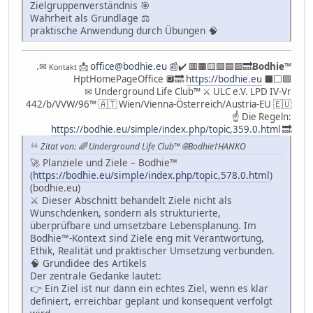
Zielgruppenverständnis 🎯
Wahrheit als Grundlage ⚖️
praktische Anwendung durch Übungen 🧠
.✉
📩
office@bodhie.eu
📰✔️ 🟥🟧🟨🟩🟦🟪🔜
Bodhie
™
Kontakt
HptHomePageOffice 🔲🔜
https://bodhie.eu
⬛️⬜️🟪
✉ Underground Life Club™ ⚔ ULC e.V. LPD IV-Vr
442/b/VVW/96™ 🇦🇹 Wien/Vienna-Österreich/Austria-EU 🇪🇺
☝ Die Regeln:
https://bodhie.eu/simple/index.php/topic,359.0.html
🔜
Zitat von: 🌈 Underground Life Club™ 🌐Bodhie†HANKO
🚀 Planziele und Ziele – Bodhie™
(
https://bodhie.eu/simple/index.php/topic,578.0.html
)
(bodhie.eu)
⚔️ Dieser Abschnitt behandelt Ziele nicht als
Wunschdenken, sondern als strukturierte,
überprüfbare und umsetzbare Lebensplanung. Im
Bodhie™-Kontext sind Ziele eng mit Verantwortung,
Ethik, Realität und praktischer Umsetzung verbunden.
🧠 Grundidee des Artikels
Der zentrale Gedanke lautet:
👉 Ein Ziel ist nur dann ein echtes Ziel, wenn es klar
definiert, erreichbar geplant und konsequent verfolgt