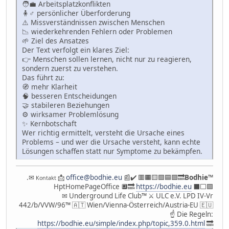
🧑💼 Arbeitsplatzkonflikten
🧍♂️ persönlicher Überforderung
⚠️ Missverständnissen zwischen Menschen
📉 wiederkehrenden Fehlern oder Problemen
🌱 Ziel des Ansatzes
Der Text verfolgt ein klares Ziel:
👉 Menschen sollen lernen, nicht nur zu reagieren,
sondern zuerst zu verstehen.
Das führt zu:
🧭 mehr Klarheit
🧠 besseren Entscheidungen
🤝 stabileren Beziehungen
⚙️ wirksamer Problemlösung
✨ Kernbotschaft
Wer richtig ermittelt, versteht die Ursache eines
Problems – und wer die Ursache versteht, kann echte
Lösungen schaffen statt nur Symptome zu bekämpfen.
.✉
📩
office@bodhie.eu
📰✔️ 🟥🟧🟨🟩🟦🟪🔜
Bodhie
™
Kontakt
HptHomePageOffice 🔲🔜
https://bodhie.eu
⬛️⬜️🟪
✉ Underground Life Club™ ⚔ ULC e.V. LPD IV-Vr
442/b/VVW/96™ 🇦🇹 Wien/Vienna-Österreich/Austria-EU 🇪🇺
☝ Die Regeln:
https://bodhie.eu/simple/index.php/topic,359.0.html
🔜