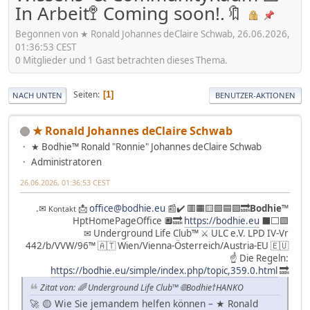
In Arbeit🚏 Coming soon!.🔖
Begonnen von ★ Ronald Johannes deClaire Schwab, 26.06.2026,
01:36:53 CEST
0 Mitglieder und 1 Gast betrachten dieses Thema.
Seiten
1
NACH UNTEN
BENUTZER-AKTIONEN
★ Ronald Johannes deClaire Schwab
★ Bodhie™ Ronald "Ronnie" Johannes deClaire Schwab
Administratoren
26.06.2026, 01:36:53 CEST
.✉
📩
office@bodhie.eu
📰✔️ 🟥🟧🟨🟩🟦🟪🔜
Bodhie
™
Kontakt
HptHomePageOffice 🔲🔜
https://bodhie.eu
⬛️⬜️🟪
✉ Underground Life Club™ ⚔ ULC e.V. LPD IV-Vr
442/b/VVW/96™ 🇦🇹 Wien/Vienna-Österreich/Austria-EU 🇪🇺
☝ Die Regeln:
https://bodhie.eu/simple/index.php/topic,359.0.html
🔜
Zitat von: 🌈 Underground Life Club™ 🌐Bodhie†HANKO
🚀 🟡 Wie Sie jemandem helfen können – ★ Ronald