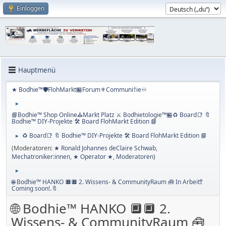
Einloggen
Hauptmenü
★ Bodhie™🛡️FlohMarkt🏪Forum⚜️Communi†ie♾️
►
📘Bodhie™ Shop Online⛪Markt Platz ⚔ Bodhietologie™🏪♻️ Board📑 🔖
Bodhie™ DIY-Projekte 🛠️ Board FlohMarkt Edition 📘
♻️ Board📑 🔖 Bodhie™ DIY-Projekte 🛠️ Board FlohMarkt Edition 📘
►
(Moderatoren:
★ Ronald Johannes deClaire Schwab
,
Mechatroniker:innen
,
★ Operator ★
,
Moderatoren
)
►
🌐 Bodhie™ HANKO 🔲🔲 2. Wissens- & CommunityRaum 🧰 In Arbeit🚏
Coming soon!.🔖
🌐 Bodhie™ HANKO 🔲🔲 2.
Wissens- & CommunityRaum 🧰