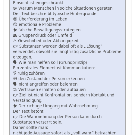
Einsicht ist eingeschränkt
🧩 Warum Menschen in solche Situationen geraten
Der Text beschreibt typische Hintergründe:
😔 Überforderung im Leben
😟 emotionale Probleme
🧠 falsche Bewältigungsstrategien
👥 Gruppendruck oder Umfeld
⚠️ Gewohnheit oder Abhängigkeit
👉 Substanzen werden dabei oft als ,,Lösung"
verwendet, obwohl sie langfristig zusätzliche Probleme
erzeugen.
🗣 Wie man helfen soll (Grundprinzip)
Ein zentrales Element ist Kommunikation:
👂 ruhig zuhören
🧭 den Zustand der Person erkennen
🗣 nicht angreifen oder belehren
🤝 Vertrauen erhalten oder aufbauen
👉 Ziel ist nicht Konfrontation, sondern Kontakt und
Verständigung.
🧠 Der richtige Umgang mit Wahrnehmung
Der Text betont:
👉 Die Wahrnehmung der Person kann durch
Substanzen verzerrt sein.
Daher sollte man:
nicht jede Aussage sofort als ,,voll wahr" betrachten