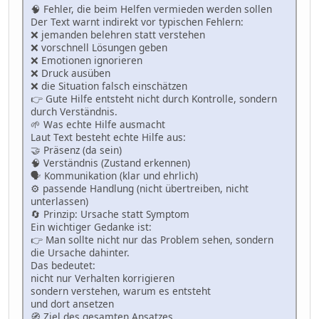
🧠 Fehler, die beim Helfen vermieden werden sollen
Der Text warnt indirekt vor typischen Fehlern:
❌ jemanden belehren statt verstehen
❌ vorschnell Lösungen geben
❌ Emotionen ignorieren
❌ Druck ausüben
❌ die Situation falsch einschätzen
👉 Gute Hilfe entsteht nicht durch Kontrolle, sondern
durch Verständnis.
🌱 Was echte Hilfe ausmacht
Laut Text besteht echte Hilfe aus:
🤝 Präsenz (da sein)
🧠 Verständnis (Zustand erkennen)
🗣 Kommunikation (klar und ehrlich)
⚙️ passende Handlung (nicht übertreiben, nicht
unterlassen)
🔄 Prinzip: Ursache statt Symptom
Ein wichtiger Gedanke ist:
👉 Man sollte nicht nur das Problem sehen, sondern
die Ursache dahinter.
Das bedeutet:
nicht nur Verhalten korrigieren
sondern verstehen, warum es entsteht
und dort ansetzen
🧭 Ziel des gesamten Ansatzes