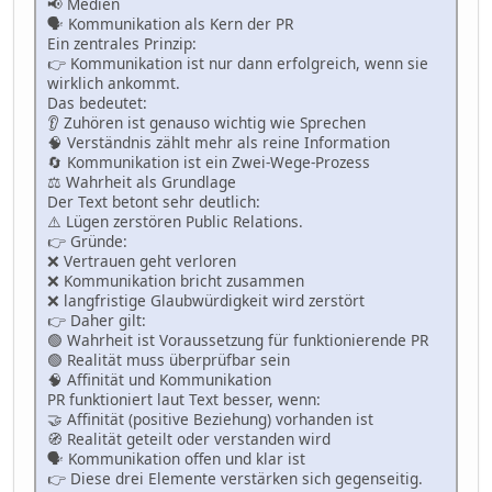
📢 Medien
🗣 Kommunikation als Kern der PR
Ein zentrales Prinzip:
👉 Kommunikation ist nur dann erfolgreich, wenn sie
wirklich ankommt.
Das bedeutet:
👂 Zuhören ist genauso wichtig wie Sprechen
🧠 Verständnis zählt mehr als reine Information
🔄 Kommunikation ist ein Zwei-Wege-Prozess
⚖️ Wahrheit als Grundlage
Der Text betont sehr deutlich:
⚠️ Lügen zerstören Public Relations.
👉 Gründe:
❌ Vertrauen geht verloren
❌ Kommunikation bricht zusammen
❌ langfristige Glaubwürdigkeit wird zerstört
👉 Daher gilt:
🟢 Wahrheit ist Voraussetzung für funktionierende PR
🟢 Realität muss überprüfbar sein
🧠 Affinität und Kommunikation
PR funktioniert laut Text besser, wenn:
🤝 Affinität (positive Beziehung) vorhanden ist
🧭 Realität geteilt oder verstanden wird
🗣 Kommunikation offen und klar ist
👉 Diese drei Elemente verstärken sich gegenseitig.