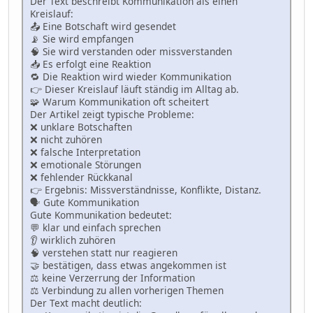
Der Text beschreibt Kommunikation als einen
Kreislauf:
📤 Eine Botschaft wird gesendet
📡 Sie wird empfangen
🧠 Sie wird verstanden oder missverstanden
📥 Es erfolgt eine Reaktion
🔁 Die Reaktion wird wieder Kommunikation
👉 Dieser Kreislauf läuft ständig im Alltag ab.
🧩 Warum Kommunikation oft scheitert
Der Artikel zeigt typische Probleme:
❌ unklare Botschaften
❌ nicht zuhören
❌ falsche Interpretation
❌ emotionale Störungen
❌ fehlender Rückkanal
👉 Ergebnis: Missverständnisse, Konflikte, Distanz.
🗣 Gute Kommunikation
Gute Kommunikation bedeutet:
💬 klar und einfach sprechen
👂 wirklich zuhören
🧠 verstehen statt nur reagieren
🤝 bestätigen, dass etwas angekommen ist
⚖️ keine Verzerrung der Information
⚖️ Verbindung zu allen vorherigen Themen
Der Text macht deutlich: