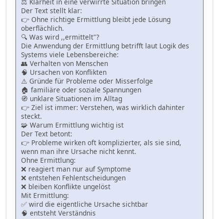
⚖️ Klarheit in eine verwirrte Situation bringen
Der Text stellt klar:
👉 Ohne richtige Ermittlung bleibt jede Lösung
oberflächlich.
🔍 Was wird ,,ermittelt"?
Die Anwendung der Ermittlung betrifft laut Logik des
Systems viele Lebensbereiche:
👥 Verhalten von Menschen
🧠 Ursachen von Konflikten
⚠️ Gründe für Probleme oder Misserfolge
🏠 familiäre oder soziale Spannungen
🧭 unklare Situationen im Alltag
👉 Ziel ist immer: Verstehen, was wirklich dahinter
steckt.
🧩 Warum Ermittlung wichtig ist
Der Text betont:
👉 Probleme wirken oft komplizierter, als sie sind,
wenn man ihre Ursache nicht kennt.
Ohne Ermittlung:
❌ reagiert man nur auf Symptome
❌ entstehen Fehlentscheidungen
❌ bleiben Konflikte ungelöst
Mit Ermittlung:
✅ wird die eigentliche Ursache sichtbar
🧠 entsteht Verständnis