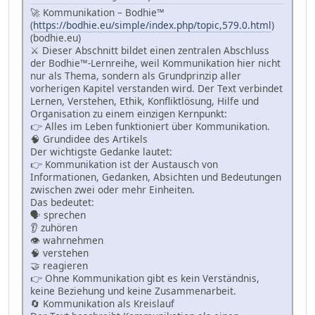
🚀 Kommunikation – Bodhie™
(
https://bodhie.eu/simple/index.php/topic,579.0.html
)
(bodhie.eu)
⚔️ Dieser Abschnitt bildet einen zentralen Abschluss
der Bodhie™-Lernreihe, weil Kommunikation hier nicht
nur als Thema, sondern als Grundprinzip aller
vorherigen Kapitel verstanden wird. Der Text verbindet
Lernen, Verstehen, Ethik, Konfliktlösung, Hilfe und
Organisation zu einem einzigen Kernpunkt:
👉 Alles im Leben funktioniert über Kommunikation.
🧠 Grundidee des Artikels
Der wichtigste Gedanke lautet:
👉 Kommunikation ist der Austausch von
Informationen, Gedanken, Absichten und Bedeutungen
zwischen zwei oder mehr Einheiten.
Das bedeutet:
🗣 sprechen
👂 zuhören
👁 wahrnehmen
🧠 verstehen
🤝 reagieren
👉 Ohne Kommunikation gibt es kein Verständnis,
keine Beziehung und keine Zusammenarbeit.
🔄 Kommunikation als Kreislauf