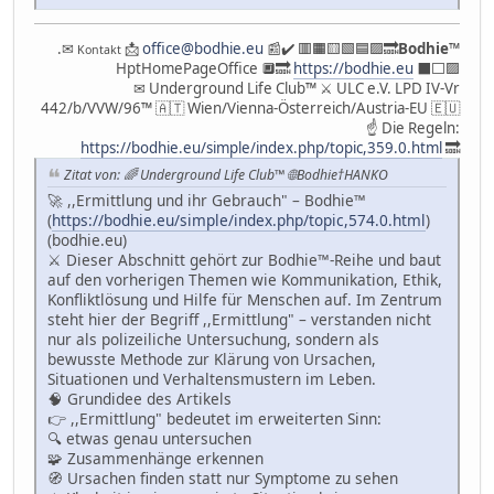
.✉
📩
office@bodhie.eu
📰✔️ 🟥🟧🟨🟩🟦🟪🔜
Bodhie
™
Kontakt
HptHomePageOffice 🔲🔜
https://bodhie.eu
⬛️⬜️🟪
✉ Underground Life Club™ ⚔ ULC e.V. LPD IV-Vr
442/b/VVW/96™ 🇦🇹 Wien/Vienna-Österreich/Austria-EU 🇪🇺
☝ Die Regeln:
https://bodhie.eu/simple/index.php/topic,359.0.html
🔜
Zitat von: 🌈 Underground Life Club™ 🌐Bodhie†HANKO
🚀 ,,Ermittlung und ihr Gebrauch" – Bodhie™
(
https://bodhie.eu/simple/index.php/topic,574.0.html
)
(bodhie.eu)
⚔️ Dieser Abschnitt gehört zur Bodhie™-Reihe und baut
auf den vorherigen Themen wie Kommunikation, Ethik,
Konfliktlösung und Hilfe für Menschen auf. Im Zentrum
steht hier der Begriff ,,Ermittlung" – verstanden nicht
nur als polizeiliche Untersuchung, sondern als
bewusste Methode zur Klärung von Ursachen,
Situationen und Verhaltensmustern im Leben.
🧠 Grundidee des Artikels
👉 ,,Ermittlung" bedeutet im erweiterten Sinn:
🔍 etwas genau untersuchen
🧩 Zusammenhänge erkennen
🧭 Ursachen finden statt nur Symptome zu sehen