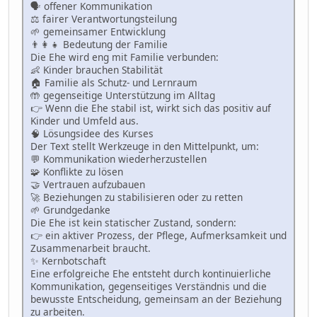
🗣 offener Kommunikation
⚖️ fairer Verantwortungsteilung
🌱 gemeinsamer Entwicklung
👨👩👧 Bedeutung der Familie
Die Ehe wird eng mit Familie verbunden:
👶 Kinder brauchen Stabilität
🏠 Familie als Schutz- und Lernraum
🤲 gegenseitige Unterstützung im Alltag
👉 Wenn die Ehe stabil ist, wirkt sich das positiv auf
Kinder und Umfeld aus.
🧠 Lösungsidee des Kurses
Der Text stellt Werkzeuge in den Mittelpunkt, um:
💬 Kommunikation wiederherzustellen
🧩 Konflikte zu lösen
🤝 Vertrauen aufzubauen
🚀 Beziehungen zu stabilisieren oder zu retten
🌱 Grundgedanke
Die Ehe ist kein statischer Zustand, sondern:
👉 ein aktiver Prozess, der Pflege, Aufmerksamkeit und
Zusammenarbeit braucht.
✨ Kernbotschaft
Eine erfolgreiche Ehe entsteht durch kontinuierliche
Kommunikation, gegenseitiges Verständnis und die
bewusste Entscheidung, gemeinsam an der Beziehung
zu arbeiten.