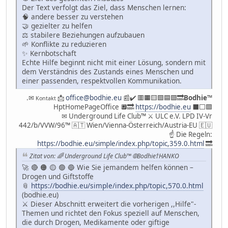
Der Text verfolgt das Ziel, dass Menschen lernen:
🧠 andere besser zu verstehen
🤝 gezielter zu helfen
⚖️ stabilere Beziehungen aufzubauen
🌱 Konflikte zu reduzieren
✨ Kernbotschaft
Echte Hilfe beginnt nicht mit einer Lösung, sondern mit
dem Verständnis des Zustands eines Menschen und
einer passenden, respektvollen Kommunikation.
.✉
📩
office@bodhie.eu
📰✔️ 🟥🟧🟨🟩🟦🟪🔜
Bodhie
™
Kontakt
HptHomePageOffice 🔲🔜
https://bodhie.eu
⬛️⬜️🟪
✉ Underground Life Club™ ⚔ ULC e.V. LPD IV-Vr
442/b/VVW/96™ 🇦🇹 Wien/Vienna-Österreich/Austria-EU 🇪🇺
☝ Die Regeln:
https://bodhie.eu/simple/index.php/topic,359.0.html
🔜
Zitat von: 🌈 Underground Life Club™ 🌐Bodhie†HANKO
🚀 🔴 🟠 🟡 🟢 🔵 Wie Sie jemandem helfen können –
Drogen und Giftstoffe
📎
https://bodhie.eu/simple/index.php/topic,570.0.html
(bodhie.eu)
⚔️ Dieser Abschnitt erweitert die vorherigen ,,Hilfe"-
Themen und richtet den Fokus speziell auf Menschen,
die durch Drogen, Medikamente oder giftige