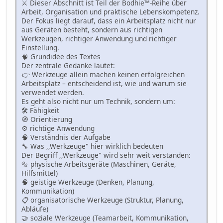
⚔️ Dieser Abschnitt ist Teil der Bodhie™-Reihe über
Arbeit, Organisation und praktische Lebenskompetenz.
Der Fokus liegt darauf, dass ein Arbeitsplatz nicht nur
aus Geräten besteht, sondern aus richtigen
Werkzeugen, richtiger Anwendung und richtiger
Einstellung.
🧠 Grundidee des Textes
Der zentrale Gedanke lautet:
👉 Werkzeuge allein machen keinen erfolgreichen
Arbeitsplatz – entscheidend ist, wie und warum sie
verwendet werden.
Es geht also nicht nur um Technik, sondern um:
🛠 Fähigkeit
🧭 Orientierung
⚙️ richtige Anwendung
🧠 Verständnis der Aufgabe
🔧 Was ,,Werkzeuge" hier wirklich bedeuten
Der Begriff ,,Werkzeuge" wird sehr weit verstanden:
🔩 physische Arbeitsgeräte (Maschinen, Geräte,
Hilfsmittel)
🧠 geistige Werkzeuge (Denken, Planung,
Kommunikation)
📋 organisatorische Werkzeuge (Struktur, Planung,
Abläufe)
🤝 soziale Werkzeuge (Teamarbeit, Kommunikation,