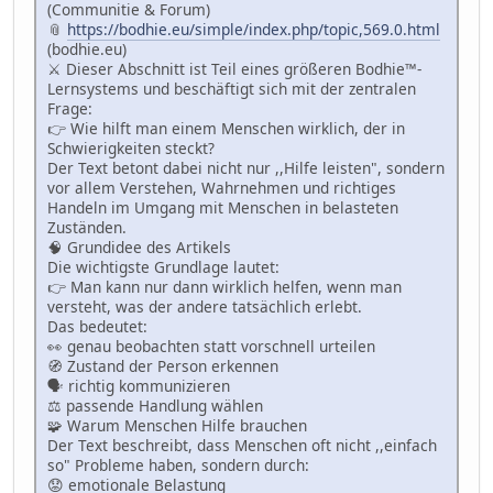
(Communitie & Forum)
📎
https://bodhie.eu/simple/index.php/topic,569.0.html
(bodhie.eu)
⚔️ Dieser Abschnitt ist Teil eines größeren Bodhie™-
Lernsystems und beschäftigt sich mit der zentralen
Frage:
👉 Wie hilft man einem Menschen wirklich, der in
Schwierigkeiten steckt?
Der Text betont dabei nicht nur ,,Hilfe leisten", sondern
vor allem Verstehen, Wahrnehmen und richtiges
Handeln im Umgang mit Menschen in belasteten
Zuständen.
🧠 Grundidee des Artikels
Die wichtigste Grundlage lautet:
👉 Man kann nur dann wirklich helfen, wenn man
versteht, was der andere tatsächlich erlebt.
Das bedeutet:
👀 genau beobachten statt vorschnell urteilen
🧭 Zustand der Person erkennen
🗣 richtig kommunizieren
⚖️ passende Handlung wählen
🧩 Warum Menschen Hilfe brauchen
Der Text beschreibt, dass Menschen oft nicht ,,einfach
so" Probleme haben, sondern durch:
😟 emotionale Belastung