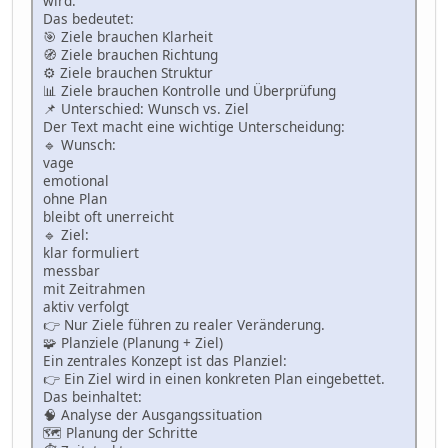
wird.
Das bedeutet:
🎯 Ziele brauchen Klarheit
🧭 Ziele brauchen Richtung
⚙️ Ziele brauchen Struktur
📊 Ziele brauchen Kontrolle und Überprüfung
📌 Unterschied: Wunsch vs. Ziel
Der Text macht eine wichtige Unterscheidung:
🔹 Wunsch:
vage
emotional
ohne Plan
bleibt oft unerreicht
🔹 Ziel:
klar formuliert
messbar
mit Zeitrahmen
aktiv verfolgt
👉 Nur Ziele führen zu realer Veränderung.
🧩 Planziele (Planung + Ziel)
Ein zentrales Konzept ist das Planziel:
👉 Ein Ziel wird in einen konkreten Plan eingebettet.
Das beinhaltet:
🧠 Analyse der Ausgangssituation
🗺 Planung der Schritte