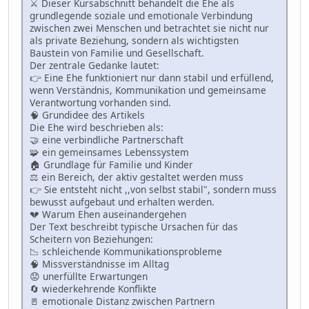
⚔️ Dieser Kursabschnitt behandelt die Ehe als
grundlegende soziale und emotionale Verbindung
zwischen zwei Menschen und betrachtet sie nicht nur
als private Beziehung, sondern als wichtigsten
Baustein von Familie und Gesellschaft.
Der zentrale Gedanke lautet:
👉 Eine Ehe funktioniert nur dann stabil und erfüllend,
wenn Verständnis, Kommunikation und gemeinsame
Verantwortung vorhanden sind.
🧠 Grundidee des Artikels
Die Ehe wird beschrieben als:
🤝 eine verbindliche Partnerschaft
🧩 ein gemeinsames Lebenssystem
🏠 Grundlage für Familie und Kinder
⚖️ ein Bereich, der aktiv gestaltet werden muss
👉 Sie entsteht nicht ,,von selbst stabil", sondern muss
bewusst aufgebaut und erhalten werden.
💔 Warum Ehen auseinandergehen
Der Text beschreibt typische Ursachen für das
Scheitern von Beziehungen:
📉 schleichende Kommunikationsprobleme
🧠 Missverständnisse im Alltag
😟 unerfüllte Erwartungen
🔄 wiederkehrende Konflikte
🚪 emotionale Distanz zwischen Partnern