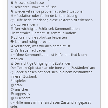
🧠 Missverständnisse
⚠️ schlechte Umwelteinflüsse
🔄 wiederkehrende problematische Situationen
🧍♂️ Isolation oder fehlende Unterstützung
👉 Hilfe bedeutet daher, diese Faktoren zu erkennen
und zu verändern.
💬 Der wichtigste Schlüssel: Kommunikation
Ein zentrales Element ist Kommunikation:
👂 zuhören, ohne sofort zu bewerten
🗣 klar und ruhig sprechen
🔍 verstehen, was wirklich gemeint ist
🤝 Vertrauen aufbauen
👉 Ohne Kommunikation ist Hilfe laut Text kaum
möglich.
⚖️ Der richtige Umgang mit Zuständen
Der Text knüpft stark an die Idee von ,,Zuständen" an:
👉 Jeder Mensch befindet sich in einem bestimmten
inneren Zustand.
Beispiele:
😌 stabil
😟 unsicher
😠 aggressiv
😔 erschöpft
👉 Hilfe muss immer an diesen Zustand angepasst
sein.