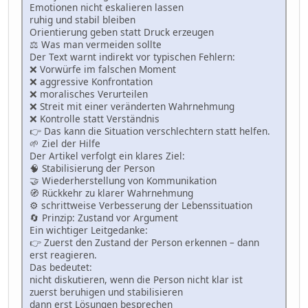
Emotionen nicht eskalieren lassen
ruhig und stabil bleiben
Orientierung geben statt Druck erzeugen
⚖️ Was man vermeiden sollte
Der Text warnt indirekt vor typischen Fehlern:
❌ Vorwürfe im falschen Moment
❌ aggressive Konfrontation
❌ moralisches Verurteilen
❌ Streit mit einer veränderten Wahrnehmung
❌ Kontrolle statt Verständnis
👉 Das kann die Situation verschlechtern statt helfen.
🌱 Ziel der Hilfe
Der Artikel verfolgt ein klares Ziel:
🧠 Stabilisierung der Person
🤝 Wiederherstellung von Kommunikation
🧭 Rückkehr zu klarer Wahrnehmung
⚙️ schrittweise Verbesserung der Lebenssituation
🔄 Prinzip: Zustand vor Argument
Ein wichtiger Leitgedanke:
👉 Zuerst den Zustand der Person erkennen – dann
erst reagieren.
Das bedeutet:
nicht diskutieren, wenn die Person nicht klar ist
zuerst beruhigen und stabilisieren
dann erst Lösungen besprechen