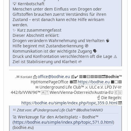
💡 Kernbotschaft
Menschen unter dem Einfluss von Drogen oder
Giftstoffen brauchen zuerst Verständnis für ihren
Zustand – erst danach kann echte Hilfe wirksam
werden.
✨ Kurz zusammengefasst
Dieser Abschnitt erklärt:
Drogen verändern Wahrnehmung und Verhalten 🧠
Hilfe beginnt mit Zustandserkennung 🧭
Kommunikation ist der wichtigste Zugang 🗣
Druck und Konfrontation verschlechtern oft die Lage ⚠️
Ziel ist Stabilisierung und Klarheit 🌱
.✉
📩
office@bodhie.eu
📰✔️ 🟥🟧🟨🟩🟦🟪🔜
Bodhie
™
Kontakt
HptHomePageOffice 🔲🔜
https://bodhie.eu
⬛️⬜️🟪
✉ Underground Life Club™ ⚔ ULC e.V. LPD IV-Vr
442/b/VVW/96™ 🇦🇹 Wien/Vienna-Österreich/Austria-EU 🇪🇺
☝ Die Regeln:
https://bodhie.eu/simple/index.php/topic,359.0.html
🔜
Zitat von: 🌈 Underground Life Club™ 🌐Bodhie†HANKO
🚀 Werkzeuge für den Arbeitsplatz – Bodhie™
(
https://bodhie.eu/simple/index.php/topic,571.0.html
)
(bodhie.eu)