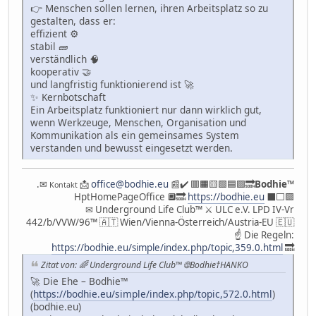
👉 Menschen sollen lernen, ihren Arbeitsplatz so zu
gestalten, dass er:
effizient ⚙️
stabil 🧱
verständlich 🧠
kooperativ 🤝
und langfristig funktionierend ist 🚀
✨ Kernbotschaft
Ein Arbeitsplatz funktioniert nur dann wirklich gut,
wenn Werkzeuge, Menschen, Organisation und
Kommunikation als ein gemeinsames System
verstanden und bewusst eingesetzt werden.
.✉
📩
office@bodhie.eu
📰✔️ 🟥🟧🟨🟩🟦🟪🔜
Bodhie
™
Kontakt
HptHomePageOffice 🔲🔜
https://bodhie.eu
⬛️⬜️🟪
✉ Underground Life Club™ ⚔ ULC e.V. LPD IV-Vr
442/b/VVW/96™ 🇦🇹 Wien/Vienna-Österreich/Austria-EU 🇪🇺
☝ Die Regeln:
https://bodhie.eu/simple/index.php/topic,359.0.html
🔜
Zitat von: 🌈 Underground Life Club™ 🌐Bodhie†HANKO
🚀 Die Ehe – Bodhie™
(
https://bodhie.eu/simple/index.php/topic,572.0.html
)
(bodhie.eu)