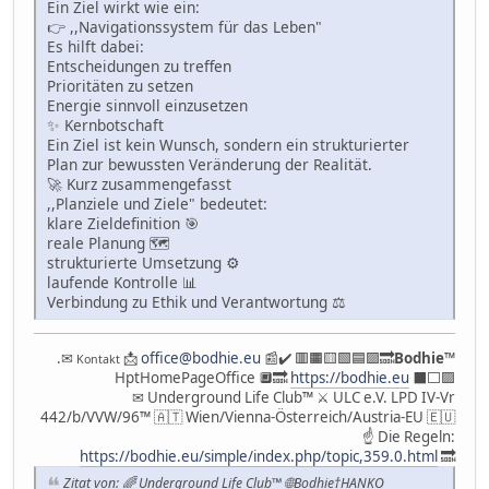
Ein Ziel wirkt wie ein:
👉 ,,Navigationssystem für das Leben"
Es hilft dabei:
Entscheidungen zu treffen
Prioritäten zu setzen
Energie sinnvoll einzusetzen
✨ Kernbotschaft
Ein Ziel ist kein Wunsch, sondern ein strukturierter
Plan zur bewussten Veränderung der Realität.
🚀 Kurz zusammengefasst
,,Planziele und Ziele" bedeutet:
klare Zieldefinition 🎯
reale Planung 🗺
strukturierte Umsetzung ⚙️
laufende Kontrolle 📊
Verbindung zu Ethik und Verantwortung ⚖️
.✉
📩
office@bodhie.eu
📰✔️ 🟥🟧🟨🟩🟦🟪🔜
Bodhie
™
Kontakt
HptHomePageOffice 🔲🔜
https://bodhie.eu
⬛️⬜️🟪
✉ Underground Life Club™ ⚔ ULC e.V. LPD IV-Vr
442/b/VVW/96™ 🇦🇹 Wien/Vienna-Österreich/Austria-EU 🇪🇺
☝ Die Regeln:
https://bodhie.eu/simple/index.php/topic,359.0.html
🔜
Zitat von: 🌈 Underground Life Club™ 🌐Bodhie†HANKO