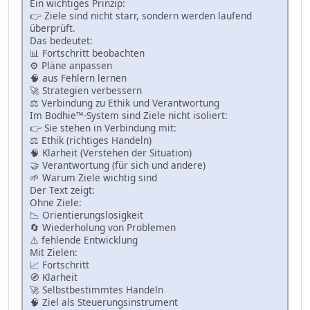
Ein wichtiges Prinzip:
👉 Ziele sind nicht starr, sondern werden laufend
überprüft.
Das bedeutet:
📊 Fortschritt beobachten
⚙️ Pläne anpassen
🧠 aus Fehlern lernen
🚀 Strategien verbessern
⚖️ Verbindung zu Ethik und Verantwortung
Im Bodhie™-System sind Ziele nicht isoliert:
👉 Sie stehen in Verbindung mit:
⚖️ Ethik (richtiges Handeln)
🧠 Klarheit (Verstehen der Situation)
🤝 Verantwortung (für sich und andere)
🌱 Warum Ziele wichtig sind
Der Text zeigt:
Ohne Ziele:
📉 Orientierungslosigkeit
🔄 Wiederholung von Problemen
⚠️ fehlende Entwicklung
Mit Zielen:
📈 Fortschritt
🧭 Klarheit
🚀 Selbstbestimmtes Handeln
🧠 Ziel als Steuerungsinstrument