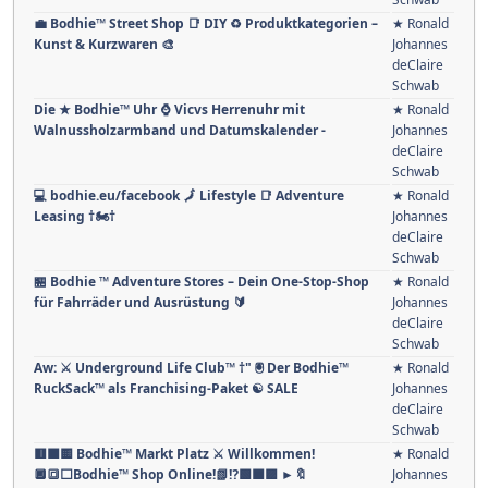
💼 Bodhie™ Street Shop 📑 DIY ♻ Produktkategorien –
★ Ronald
Kunst & Kurzwaren 🎨
Johannes
deClaire
Schwab
Die ★ Bodhie™ Uhr ⌚️ Vicvs Herrenuhr mit
★ Ronald
Walnussholzarmband und Datumskalender -
Johannes
deClaire
Schwab
💻 bodhie.eu/facebook 🗾 Lifestyle 📑 Adventure
★ Ronald
Leasing †🏍️†
Johannes
deClaire
Schwab
🏪 Bodhie ™ Adventure Stores – Dein One-Stop-Shop
★ Ronald
für Fahrräder und Ausrüstung 🔰
Johannes
deClaire
Schwab
Aw: ⚔ Underground Life Club™ †" 🖲 Der Bodhie™
★ Ronald
RuckSack™ als Franchising-Paket ☯ SALE
Johannes
deClaire
Schwab
🟥🟧🟨 Bodhie™ Markt Platz ⚔ Willkommen!
★ Ronald
🔲🔳⬜Bodhie™ Shop Online!📗⁉️🟩🟦🟪 ►🔖
Johannes