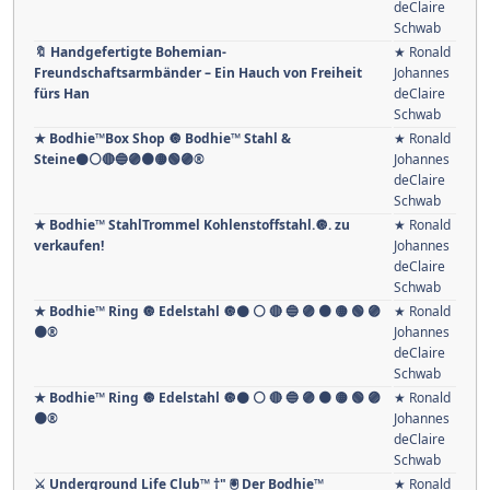
deClaire
Schwab
🔖 Handgefertigte Bohemian-
★ Ronald
Freundschaftsarmbänder – Ein Hauch von Freiheit
Johannes
fürs Han
deClaire
Schwab
★ Bodhie™Box Shop 🔘 Bodhie™ Stahl &
★ Ronald
Steine⚫️⚪️🔴🔵🟣🟠​🟡​🟢​🟣​®️
Johannes
deClaire
Schwab
★ Bodhie™ StahlTrommel Kohlenstoffstahl.🔘. zu
★ Ronald
verkaufen!
Johannes
deClaire
Schwab
★ Bodhie™ Ring 🔘 Edelstahl 🔘⚫️ ⚪️ 🔴 🔵 🟣 ​​🟠​ 🟡​ 🟢​ ​🟣 ​
★ Ronald
🟤®️
Johannes
deClaire
Schwab
★ Bodhie™ Ring 🔘 Edelstahl 🔘⚫️ ⚪️ 🔴 🔵 🟣 ​​🟠​ 🟡​ 🟢​ ​🟣 ​
★ Ronald
🟤®️
Johannes
deClaire
Schwab
⚔ Underground Life Club™ †" 🖲 Der Bodhie™
★ Ronald