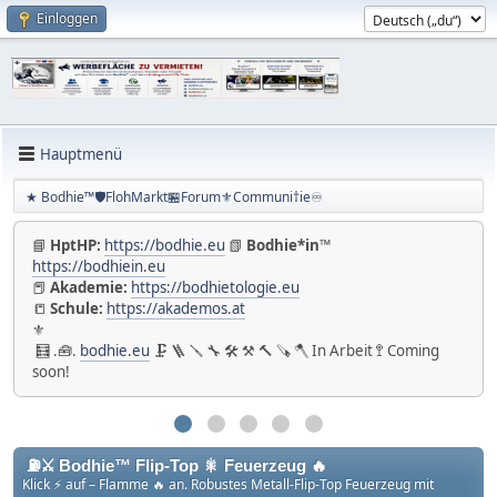
Einloggen
Hauptmenü
★ Bodhie™🛡️FlohMarkt🏪Forum⚜️Communi†ie♾️
📘
HptHP:
https://bodhie.eu
📗
Bodhie*in™
https://bodhiein.eu
📕
Akademie:
https://bodhietologie.eu
📒
Schule:
https://akademos.at
⚜
🧮 .🧰.
bodhie.eu
🗜 🪜 🪛 🔧 🛠 ⚒ 🔨 🪚 🪓 In Arbeit 🚏 Coming
soon!
⛽️⚔️ Bodhie™ Flip-Top 🎇 Feuerzeug 🔥
Klick ⚡ auf – Flamme 🔥 an. Robustes Metall-Flip-Top Feuerzeug mit