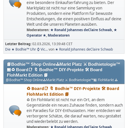
eine besondere Einkaufserfahrung zu bieten. Der
Marktplatz ist nicht nur eine Sammlung von
Produkten, sondern eine Plattform für bewusste
Entscheidungen, die einen positiven Einfluss auf deine
Welt und die unseres Planeten ausüben.
Moderatoren:
★ Ronald Johannes deClaire Schwab
,
★
Operator ★
,
Moderatoren
Letzter Beitrag:
02.03.2026, 13:39:48 CET
Die ★ Bodhie™ Uhr ⌚️ Vic...
von
★ Ronald Johannes deClaire Schwab
📘Bodhie™ Shop Online⛪Markt Platz ⚔ Bodhietologie™
🏪♻️ Board📑 🔖 Bodhie™ DIY-Projekte 🛠️ Board
FlohMarkt Edition 📘
📗Bodhie™ Shop Online⛪Markt Platz ⚔ Bodhietologie™🏪 FlohMarkt ⛪
♻️ Board📑 🔖 Bodhie™ DIY-Projekte 🛠️ Board
FlohMarkt Edition 📘
♻️ Ein FlohMarkt ist nicht nur ein Ort, an dem
Gegenstände ein neues Zuhause finden, sondern auch
ein Paradies für DIY-Enthusiasten. Hier entdecken wir
verborgene Schätze, die darauf warten, neu gestaltet
und wiederbelebt zu werden.
Moderatoren:
★ Ronald Johannes deClaire Schwab
,