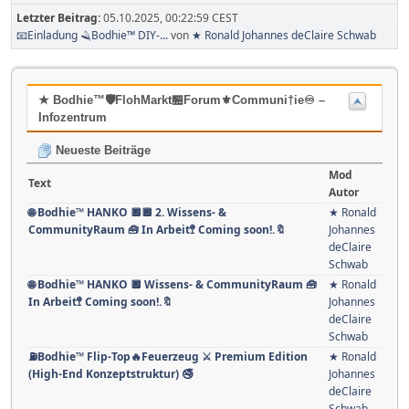
Letzter Beitrag:
05.10.2025, 00:22:59 CEST
📧Einladung 🪒Bodhie™ DIY-...
von
★ Ronald Johannes deClaire Schwab
★ Bodhie™🛡️FlohMarkt🏪Forum⚜️Communi†ie♾️ –
Infozentrum
Neueste Beiträge
Mod
Text
Autor
🌐 Bodhie™ HANKO 🔲🔲 2. Wissens- &
★ Ronald
CommunityRaum 🧰 In Arbeit🚏 Coming soon!.🔖
Johannes
deClaire
Schwab
🌐 Bodhie™ HANKO 🔲 Wissens- & CommunityRaum 🧰
★ Ronald
In Arbeit🚏 Coming soon!.🔖
Johannes
deClaire
Schwab
⛽️Bodhie™ Flip-Top🔥Feuerzeug ⚔️ Premium Edition
★ Ronald
(High-End Konzeptstruktur) 🚭
Johannes
deClaire
Schwab