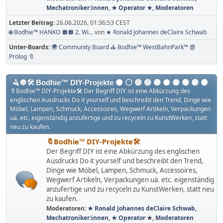
Mechatroniker:innen
,
★ Operator ★
,
Moderatoren
Letzter Beitrag:
26.06.2026, 01:36:53 CEST
🌐 Bodhie™ HANKO 🔲🔲 2. Wi...
von
★ Ronald Johannes deClaire Schwab
Unter-Boards
🌍 Community Board ⛪ Bodhie™ WestBahnPark™ 📗
Prolog 🔖
🪒🔘🛠️ Bodhie™ DIY-Projekte ⚫️ ⚪️ 🔴 🔵 🟣 ​​🟠​ 🟡​ 🟢​ ​🟣 ​🟤
🔖Bodhie™ DIY-Projekte🛠️ Der Begriff DIY ist eine Abkürzung des
englischen Ausdrucks Do it yourself und beschreibt den Trend, Dinge wie
Möbel, Lampen, Schmuck, Accessoires, Wegwerf Artikeln, Verpackungen
uä. etc. eigenständig anzufertige und zu recyceln zu KunstWerken, statt
neu zu kaufen.
🔖Bodhie™ DIY-Projekte🛠️
Der Begriff DIY ist eine Abkürzung des englischen
Ausdrucks Do it yourself und beschreibt den Trend,
Dinge wie Möbel, Lampen, Schmuck, Accessoires,
Wegwerf Artikeln, Verpackungen uä. etc. eigenständig
anzufertige und zu recyceln zu KunstWerken, statt neu
zu kaufen.
Moderatoren:
★ Ronald Johannes deClaire Schwab
,
Mechatroniker:innen
,
★ Operator ★
,
Moderatoren