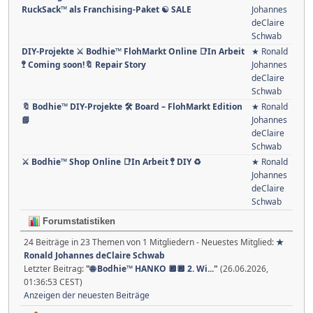
RuckSack™ als Franchising-Paket ☯ SALE
Johannes
deClaire
Schwab
DIY-Projekte ⚔ Bodhie™ FlohMarkt Online 📑In Arbeit
★ Ronald
🚏 Coming soon!🔖 Repair Story
Johannes
deClaire
Schwab
🔖 Bodhie™ DIY-Projekte 🛠️ Board – FlohMarkt Edition
★ Ronald
📘
Johannes
deClaire
Schwab
⚔ Bodhie™ Shop Online 📑In Arbeit 🚏 DIY ♻
★ Ronald
Johannes
deClaire
Schwab
Forumstatistiken
24 Beiträge in 23 Themen von 1 Mitgliedern - Neuestes Mitglied:
★
Ronald Johannes deClaire Schwab
Letzter Beitrag:
"
🌐 Bodhie™ HANKO 🔲🔲 2. Wi...
"
(26.06.2026,
01:36:53 CEST)
Anzeigen der neuesten Beiträge