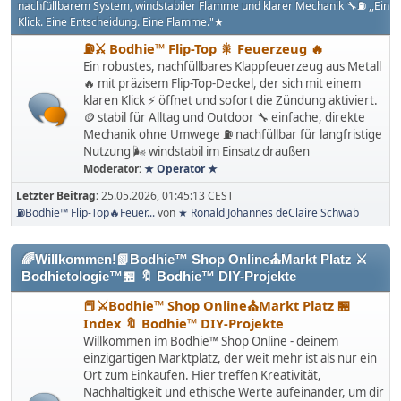
nachfüllbarem System, windstabiler Flamme und klarer Mechanik 🔧⛽️ ,,Ein
Klick. Eine Entscheidung. Eine Flamme."★
⛽️⚔️ Bodhie™ Flip-Top 🎇 Feuerzeug 🔥
Ein robustes, nachfüllbares Klappfeuerzeug aus Metall
🔥 mit präzisem Flip-Top-Deckel, der sich mit einem
klaren Klick ⚡ öffnet und sofort die Zündung aktiviert.
🪙 stabil für Alltag und Outdoor 🔧 einfache, direkte
Mechanik ohne Umwege ⛽ nachfüllbar für langfristige
Nutzung 🌬️ windstabil im Einsatz draußen
Moderator:
★ Operator ★
Letzter Beitrag:
25.05.2026, 01:45:13 CEST
⛽️Bodhie™ Flip-Top🔥Feuer...
von
★ Ronald Johannes deClaire Schwab
🌈Willkommen!📗Bodhie™ Shop Online⛪Markt Platz ⚔
Bodhietologie™🏪 🔖 Bodhie™ DIY-Projekte
📕⚔Bodhie™ Shop Online⛪Markt Platz 🏪
Index 🔖 Bodhie™ DIY-Projekte
Willkommen im Bodhie™ Shop Online - deinem
einzigartigen Marktplatz, der weit mehr ist als nur ein
Ort zum Einkaufen. Hier treffen Kreativität,
Nachhaltigkeit und ethische Werte aufeinander, um dir