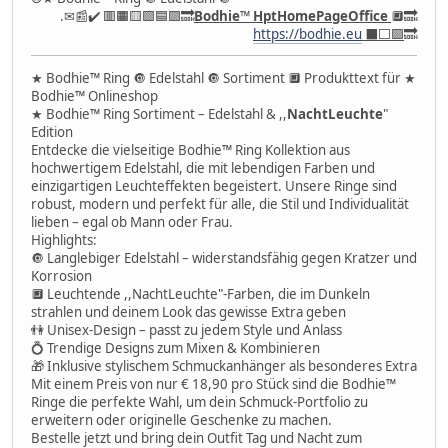
.✉📰✔️ 🟥🟧🟨🟩🟦🟪🔜
Bodhie
™
HptHomePageOffice
🔲🔜
https://bodhie.eu
⬛️⬜️🟪
🔜
★ Bodhie™ Ring 🔘 Edelstahl 🔘 Sortiment 🔲 Produkttext für ★
Bodhie™ Onlineshop
★ Bodhie™ Ring Sortiment – Edelstahl & ,,
NachtLeuchte
"
Edition
Entdecke die vielseitige Bodhie™ Ring Kollektion aus
hochwertigem Edelstahl, die mit lebendigen Farben und
einzigartigen Leuchteffekten begeistert. Unsere Ringe sind
robust, modern und perfekt für alle, die Stil und Individualität
lieben – egal ob Mann oder Frau.
Highlights:
🔘 Langlebiger Edelstahl – widerstandsfähig gegen Kratzer und
Korrosion
🔲 Leuchtende ,,NachtLeuchte"-Farben, die im Dunkeln
strahlen und deinem Look das gewisse Extra geben
👫 Unisex-Design – passt zu jedem Style und Anlass
💍 Trendige Designs zum Mixen & Kombinieren
🎁 Inklusive stylischem Schmuckanhänger als besonderes Extra
Mit einem Preis von nur € 18,90 pro Stück sind die Bodhie™
Ringe die perfekte Wahl, um dein Schmuck-Portfolio zu
erweitern oder originelle Geschenke zu machen.
Bestelle jetzt und bring dein Outfit Tag und Nacht zum