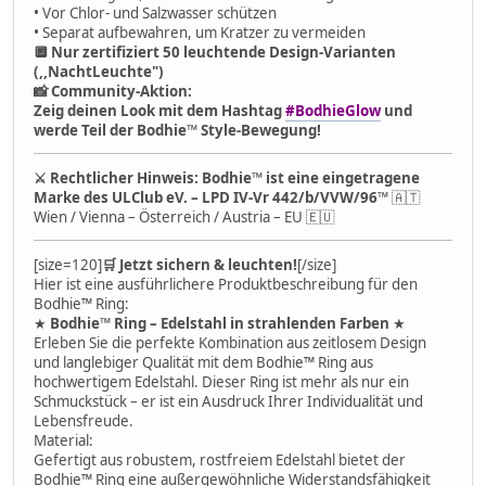
• Vor Chlor- und Salzwasser schützen
• Separat aufbewahren, um Kratzer zu vermeiden
🔲 Nur zertifiziert 50 leuchtende Design-Varianten
(,,
NachtLeuchte
")
📸 Community-Aktion:
Zeig deinen Look mit dem Hashtag
#BodhieGlow
und
werde Teil der Bodhie™ Style-Bewegung!
⚔ Rechtlicher Hinweis:
Bodhie™ ist eine eingetragene
Marke des ULClub eV. – LPD IV-Vr 442/b/VVW/96™
🇦🇹
Wien / Vienna – Österreich / Austria – EU 🇪🇺
[size=120]
🛒 Jetzt sichern & leuchten!
[/size]
Hier ist eine ausführlichere Produktbeschreibung für den
Bodhie™ Ring:
★
Bodhie™ Ring – Edelstahl in strahlenden Farben
★
Erleben Sie die perfekte Kombination aus zeitlosem Design
und langlebiger Qualität mit dem Bodhie™ Ring aus
hochwertigem Edelstahl. Dieser Ring ist mehr als nur ein
Schmuckstück – er ist ein Ausdruck Ihrer Individualität und
Lebensfreude.
Material:
Gefertigt aus robustem, rostfreiem Edelstahl bietet der
Bodhie™ Ring eine außergewöhnliche Widerstandsfähigkeit