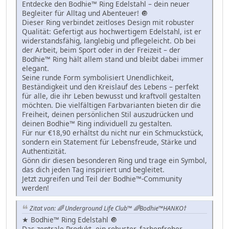
Entdecke den Bodhie™ Ring Edelstahl – dein neuer
Begleiter für Alltag und Abenteuer! 🔘
Dieser Ring verbindet zeitloses Design mit robuster
Qualität: Gefertigt aus hochwertigem Edelstahl, ist er
widerstandsfähig, langlebig und pflegeleicht. Ob bei
der Arbeit, beim Sport oder in der Freizeit – der
Bodhie™ Ring hält allem stand und bleibt dabei immer
elegant.
Seine runde Form symbolisiert Unendlichkeit,
Beständigkeit und den Kreislauf des Lebens – perfekt
für alle, die ihr Leben bewusst und kraftvoll gestalten
möchten. Die vielfältigen Farbvarianten bieten dir die
Freiheit, deinen persönlichen Stil auszudrücken und
deinen Bodhie™ Ring individuell zu gestalten.
Für nur €18,90 erhältst du nicht nur ein Schmuckstück,
sondern ein Statement für Lebensfreude, Stärke und
Authentizität.
Gönn dir diesen besonderen Ring und trage ein Symbol,
das dich jeden Tag inspiriert und begleitet.
Jetzt zugreifen und Teil der Bodhie™-Community
werden!
Zitat von: 🌈 Underground Life Club™ 🌈Bodhie™HANKO†
★ Bodhie™ Ring Edelstahl 🔘
Das zentrale Produkt, ein robuster, farbenfroher