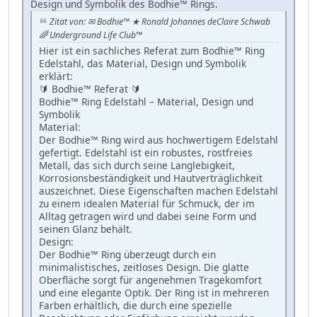
Design und Symbolik des Bodhie™ Rings.
Zitat von: ✉ Bodhie™ ★ Ronald Johannes deClaire Schwab
🌈 Underground Life Club™
Hier ist ein sachliches Referat zum Bodhie™ Ring
Edelstahl, das Material, Design und Symbolik
erklärt:
🔰 Bodhie™ Referat 🔰
Bodhie™ Ring Edelstahl – Material, Design und
Symbolik
Material:
Der Bodhie™ Ring wird aus hochwertigem Edelstahl
gefertigt. Edelstahl ist ein robustes, rostfreies
Metall, das sich durch seine Langlebigkeit,
Korrosionsbeständigkeit und Hautverträglichkeit
auszeichnet. Diese Eigenschaften machen Edelstahl
zu einem idealen Material für Schmuck, der im
Alltag getragen wird und dabei seine Form und
seinen Glanz behält.
Design:
Der Bodhie™ Ring überzeugt durch ein
minimalistisches, zeitloses Design. Die glatte
Oberfläche sorgt für angenehmen Tragekomfort
und eine elegante Optik. Der Ring ist in mehreren
Farben erhältlich, die durch eine spezielle