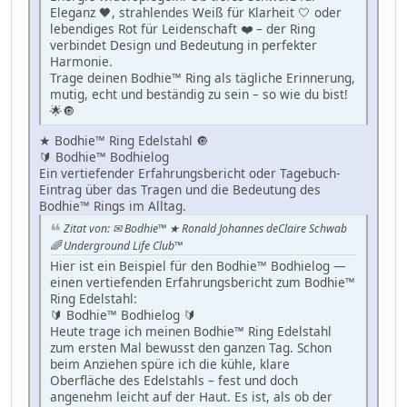
Eleganz 🖤, strahlendes Weiß für Klarheit 🤍 oder
lebendiges Rot für Leidenschaft ❤️ – der Ring
verbindet Design und Bedeutung in perfekter
Harmonie.
Trage deinen Bodhie™ Ring als tägliche Erinnerung,
mutig, echt und beständig zu sein – so wie du bist!
🌟🔘
★ Bodhie™ Ring Edelstahl 🔘
🔰 Bodhie™ Bodhielog
Ein vertiefender Erfahrungsbericht oder Tagebuch-
Eintrag über das Tragen und die Bedeutung des
Bodhie™ Rings im Alltag.
Zitat von: ✉ Bodhie™ ★ Ronald Johannes deClaire Schwab
🌈 Underground Life Club™
Hier ist ein Beispiel für den Bodhie™ Bodhielog —
einen vertiefenden Erfahrungsbericht zum Bodhie™
Ring Edelstahl:
🔰 Bodhie™ Bodhielog 🔰
Heute trage ich meinen Bodhie™ Ring Edelstahl
zum ersten Mal bewusst den ganzen Tag. Schon
beim Anziehen spüre ich die kühle, klare
Oberfläche des Edelstahls – fest und doch
angenehm leicht auf der Haut. Es ist, als ob der