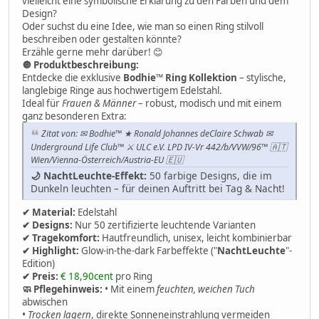
vielleicht eine symbolische Erklärung zu den Farben und dem
Design?
Oder suchst du eine Idee, wie man so einen Ring stilvoll
beschreiben oder gestalten könnte?
Erzähle gerne mehr darüber! 😊
🔘 Produktbeschreibung:
Entdecke die exklusive
Bodhie™ Ring Kollektion
– stylische,
langlebige Ringe aus hochwertigem Edelstahl.
Ideal für
Frauen & Männer
– robust, modisch und mit einem
ganz besonderen Extra:
Zitat von: ✉ Bodhie™ ★ Ronald Johannes deClaire Schwab ✉
Underground Life Club™ ⚔ ULC e.V. LPD IV-Vr 442/b/VVW/96™ 🇦🇹
Wien/Vienna-Österreich/Austria-EU 🇪🇺
🌙 NachtLeuchte-Effekt:
50 farbige Designs, die im
Dunkeln leuchten – für deinen Auftritt bei Tag & Nacht!
✔ Material:
Edelstahl
✔ Designs:
Nur 50 zertifizierte leuchtende Varianten
✔ Tragekomfort:
Hautfreundlich, unisex, leicht kombinierbar
✔ Highlight:
Glow-in-the-dark Farbeffekte ("
NachtLeuchte
"-
Edition)
✔ Preis:
€ 18,90cent
pro Ring
🧼 Pflegehinweis:
• Mit einem
feuchten, weichen Tuch
abwischen
•
Trocken lagern
, direkte Sonneneinstrahlung vermeiden