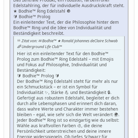
Edelstahlring, der für individuelle Ausdruckskraft steht.
★ Bodhie™ Ring Edelstahl 🔘
🔰 Bodhie™ Prolog
Ein einleitender Text, der die Philosophie hinter dem
Bodhie™ Ring und die Idee von Individualität und
Beständigkeit beschreibt.
Zitat von: ✉ Bodhie™ ★ Ronald Johannes deClaire Schwab
🌈 Underground Life Club™
Hier ist ein einleitender Text für den Bodhie™
Prolog zum Bodhie™ Ring Edelstahl – mit Emojis
und Fokus auf Philosophie, Individualität und
Beständigkeit:
🔰 Bodhie™ Prolog 🔰
Der Bodhie™ Ring Edelstahl steht für mehr als nur
ein Schmuckstück – er ist ein Symbol für
Individualität ✨, Stärke 💪 und Beständigkeit 🔒.
Gefertigt aus robustem Edelstahl, begleitet er dich
durch alle Lebensphasen und erinnert dich daran,
dass wahre Werte und Charakter immer bestehen
bleiben – egal, wie sehr sich die Welt verändert 🌍.
Jeder Bodhie™ Ring ist so einzigartig wie du selbst:
Wähle aus kraftvollen Farben 🎨, die deine
Persönlichkeit unterstreichen und deine innere
Energie widerspiegeln. Ob tiefes Schwarz für