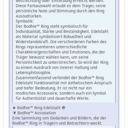
Beschichtung oder Einfärbung erreicht werden.
Diese Farbauswahl erlaubt es dem Träger, seine
persönliche Note und Stimmung durch den Ring
auszudrücken.
Symbolik:
Der Bodhie™ Ring steht symbolisch für
Individualität, Stärke und Beständigkeit. Edelstahl
als Material symbolisiert Robustheit und
Widerstandskraft. Die verschiedenen Farben des
Rings repräsentieren unterschiedliche
Charaktereigenschaften und Emotionen, die der
Träger bewusst wählen kann, um seine
Persönlichkeit zu unterstreichen. So wird der Ring
zu einem Ausdruck von innerer Haltung und
Lebensphilosophie.
Zusammenfassend verbindet der Bodhie™ Ring
Edelstahl Funktionalität mit ästhetischem Anspruch
und tiefer Bedeutung. Er ist nicht nur ein
modisches Accessoire, sondern auch ein Symbol
für Authentizität und dauerhafte Werte.
★ Bodhie™ Ring Edelstahl 🔘
🔰 Bodhie™ Assoziation
Eine Sammlung von Gedanken und Bildern, die der
Bodhie™ Ring in Trägern und Betrachtern weckt.