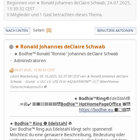
Begonnen von ★ Ronald Johannes deClaire Schwab, 24.07.2025,
13:30:32 CEST
0 Mitglieder und 1 Gast betrachten dieses Thema.
Seiten
1
NACH UNTEN
BENUTZER-AKTIONEN
★ Ronald Johannes deClaire Schwab
★ Bodhie™ Ronald "Ronnie" Johannes deClaire Schwab
Administratoren
24.07.2025, 13:30:32 CEST
Letzte Bearbeitung
: 05.10.2025, 02:37:09 CEST von ★ Ronald Johannes deClaire
Schwab
Grund
: ⚔ ULC e.V. LPD IV-Vr 442/b/VVW/96™ 🇦🇹 Wien/Vienna-
Österreich/Austria-EU 🔘
★
Bodhie
™
Ring
🔘
EdelStahl
®️
.✉📰✔️ 🟥🟧🟨🟩🟦🟪🔜
Bodhie
™
HptHomePageOffice
🔲🔜
https://bodhie.eu
⬛️⬜️🟪
🔜
★
Bodhie™ Ring 🔘 Edelstahl
🔘
Der Bodhie™ Ring aus Edelstahl klingt sehr spannend!
Möchtest du eine genauere Beschreibung, Bedeutung oder