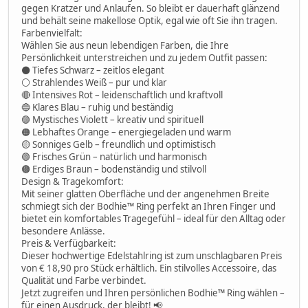
gegen Kratzer und Anlaufen. So bleibt er dauerhaft glänzend
und behält seine makellose Optik, egal wie oft Sie ihn tragen.
Farbenvielfalt:
Wählen Sie aus neun lebendigen Farben, die Ihre
Persönlichkeit unterstreichen und zu jedem Outfit passen:
⚫️ Tiefes Schwarz – zeitlos elegant
⚪️ Strahlendes Weiß – pur und klar
🔴 Intensives Rot – leidenschaftlich und kraftvoll
🔵 Klares Blau – ruhig und beständig
🟣 Mystisches Violett – kreativ und spirituell
🟠 Lebhaftes Orange – energiegeladen und warm
🟡 Sonniges Gelb – freundlich und optimistisch
🟢 Frisches Grün – natürlich und harmonisch
🟤 Erdiges Braun – bodenständig und stilvoll
Design & Tragekomfort:
Mit seiner glatten Oberfläche und der angenehmen Breite
schmiegt sich der Bodhie™ Ring perfekt an Ihren Finger und
bietet ein komfortables Tragegefühl – ideal für den Alltag oder
besondere Anlässe.
Preis & Verfügbarkeit:
Dieser hochwertige Edelstahlring ist zum unschlagbaren Preis
von € 18,90 pro Stück erhältlich. Ein stilvolles Accessoire, das
Qualität und Farbe verbindet.
Jetzt zugreifen und Ihren persönlichen Bodhie™ Ring wählen –
für einen Ausdruck, der bleibt! 📢