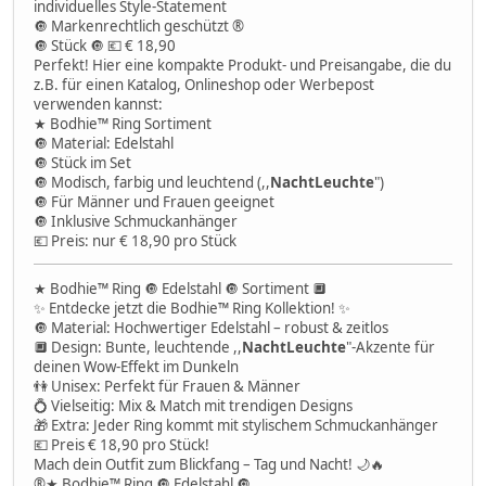
individuelles Style-Statement
🔘 Markenrechtlich geschützt ®️
🔘 Stück 🔘 💶 € 18,90
Perfekt! Hier eine kompakte Produkt- und Preisangabe, die du
z.B. für einen Katalog, Onlineshop oder Werbepost
verwenden kannst:
★ Bodhie™ Ring Sortiment
🔘 Material: Edelstahl
🔘 Stück im Set
🔘 Modisch, farbig und leuchtend (,,
NachtLeuchte
")
🔘 Für Männer und Frauen geeignet
🔘 Inklusive Schmuckanhänger
💶 Preis: nur € 18,90 pro Stück
★ Bodhie™ Ring 🔘 Edelstahl 🔘 Sortiment 🔲
✨ Entdecke jetzt die Bodhie™ Ring Kollektion! ✨
🔘 Material: Hochwertiger Edelstahl – robust & zeitlos
🔲 Design: Bunte, leuchtende ,,
NachtLeuchte
"-Akzente für
deinen Wow-Effekt im Dunkeln
👫 Unisex: Perfekt für Frauen & Männer
💍 Vielseitig: Mix & Match mit trendigen Designs
🎁 Extra: Jeder Ring kommt mit stylischem Schmuckanhänger
💶 Preis € 18,90 pro Stück!
Mach dein Outfit zum Blickfang – Tag und Nacht! 🌙🔥
®️★ Bodhie™ Ring 🔘 Edelstahl 🔘