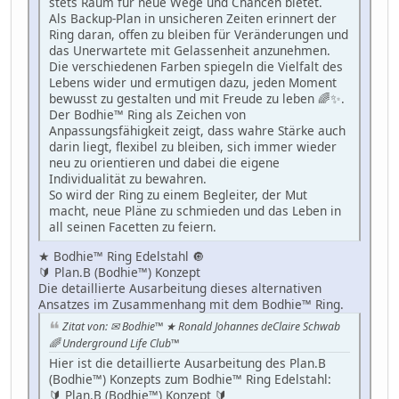
stets Raum für neue Wege und Chancen bietet.
Als Backup-Plan in unsicheren Zeiten erinnert der
Ring daran, offen zu bleiben für Veränderungen und
das Unerwartete mit Gelassenheit anzunehmen.
Die verschiedenen Farben spiegeln die Vielfalt des
Lebens wider und ermutigen dazu, jeden Moment
bewusst zu gestalten und mit Freude zu leben 🌈✨.
Der Bodhie™ Ring als Zeichen von
Anpassungsfähigkeit zeigt, dass wahre Stärke auch
darin liegt, flexibel zu bleiben, sich immer wieder
neu zu orientieren und dabei die eigene
Individualität zu bewahren.
So wird der Ring zu einem Begleiter, der Mut
macht, neue Pläne zu schmieden und das Leben in
all seinen Facetten zu feiern.
★ Bodhie™ Ring Edelstahl 🔘
🔰 Plan.B (Bodhie™) Konzept
Die detaillierte Ausarbeitung dieses alternativen
Ansatzes im Zusammenhang mit dem Bodhie™ Ring.
Zitat von: ✉ Bodhie™ ★ Ronald Johannes deClaire Schwab
🌈 Underground Life Club™
Hier ist die detaillierte Ausarbeitung des Plan.B
(Bodhie™) Konzepts zum Bodhie™ Ring Edelstahl:
🔰 Plan.B (Bodhie™) Konzept 🔰