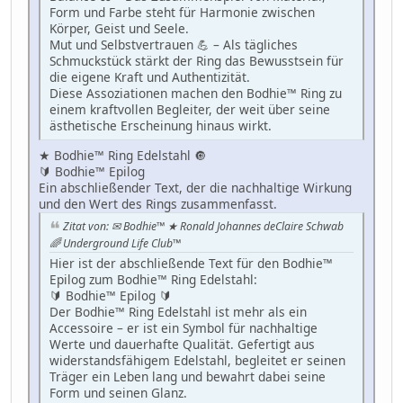
Form und Farbe steht für Harmonie zwischen
Körper, Geist und Seele.
Mut und Selbstvertrauen 💪 – Als tägliches
Schmuckstück stärkt der Ring das Bewusstsein für
die eigene Kraft und Authentizität.
Diese Assoziationen machen den Bodhie™ Ring zu
einem kraftvollen Begleiter, der weit über seine
ästhetische Erscheinung hinaus wirkt.
★ Bodhie™ Ring Edelstahl 🔘
🔰 Bodhie™ Epilog
Ein abschließender Text, der die nachhaltige Wirkung
und den Wert des Rings zusammenfasst.
Zitat von: ✉ Bodhie™ ★ Ronald Johannes deClaire Schwab
🌈 Underground Life Club™
Hier ist der abschließende Text für den Bodhie™
Epilog zum Bodhie™ Ring Edelstahl:
🔰 Bodhie™ Epilog 🔰
Der Bodhie™ Ring Edelstahl ist mehr als ein
Accessoire – er ist ein Symbol für nachhaltige
Werte und dauerhafte Qualität. Gefertigt aus
widerstandsfähigem Edelstahl, begleitet er seinen
Träger ein Leben lang und bewahrt dabei seine
Form und seinen Glanz.