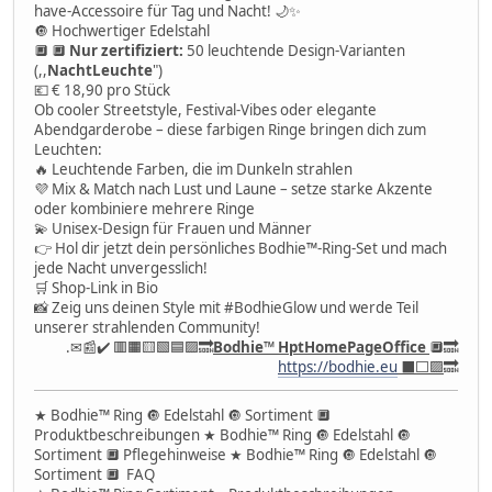
have-Accessoire für Tag und Nacht! 🌙✨
🔘 Hochwertiger Edelstahl
🔲 🔲
Nur zertifiziert:
50 leuchtende Design-Varianten
(,,
NachtLeuchte
")
💶 € 18,90 pro Stück
Ob cooler Streetstyle, Festival-Vibes oder elegante
Abendgarderobe – diese farbigen Ringe bringen dich zum
Leuchten:
🔥 Leuchtende Farben, die im Dunkeln strahlen
💜 Mix & Match nach Lust und Laune – setze starke Akzente
oder kombiniere mehrere Ringe
💫 Unisex-Design für Frauen und Männer
👉 Hol dir jetzt dein persönliches Bodhie™-Ring-Set und mach
jede Nacht unvergesslich!
🛒 Shop-Link in Bio
📸 Zeig uns deinen Style mit #BodhieGlow und werde Teil
unserer strahlenden Community!
.✉📰✔️ 🟥🟧🟨🟩🟦🟪🔜
Bodhie
™
HptHomePageOffice
🔲🔜
https://bodhie.eu
⬛️⬜️🟪
🔜
★ Bodhie™ Ring 🔘 Edelstahl 🔘 Sortiment 🔲
Produktbeschreibungen ★ Bodhie™ Ring 🔘 Edelstahl 🔘
Sortiment 🔲 Pflegehinweise ★ Bodhie™ Ring 🔘 Edelstahl 🔘
Sortiment 🔲 FAQ