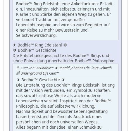
Bodhie™ Ring Edelstahl eine Ankerfunktion: Er lädt
ein, innezuhalten, sich selbst zu erinnern und mit
Klarheit und Stärke den eigenen Weg zu gehen. Er
verbindet Tradition mit zeitgemäßer
Lebensphilosophie und wird so zum Begleiter auf
einer Reise zu mehr Bewusstsein und
Selbstverwirklichung.
★ Bodhie™ Ring Edelstahl 🔘
🔰 Bodhie™ Geschichte
Die Entstehungsgeschichte des Bodhie™ Rings und
seine Entwicklung innerhalb der Bodhie™-Philosophie.
Zitat von: ✉ Bodhie™ ★ Ronald Johannes deClaire Schwab
🌈 Underground Life Club™
🔰 Bodhie™ Geschichte 🔰
Die Entstehung des Bodhie™ Rings Edelstahl ist eng
mit der Vision verbunden, ein Symbol zu schaffen,
das sowohl zeitlose Werte als auch moderne
Lebensweisen vereint. Inspiriert von der Bodhie™-
Philosophie, die auf Selbstverwirklichung,
Nachhaltigkeit und bewusster Lebensgestaltung
basiert, entstand der Ring als Ausdruck eines
persönlichen und doch universellen Weges.
Alles begann mit der Idee, einen Schmuck zu