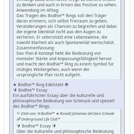
zu denken und auch in Krisen das Positive zu sehen.
Anwendung im Alltag:
Das Tragen des Bodhie™ Rings soll den Träger
daran erinnern, sich selbst Freiraum zu geben,
Veränderungen als Chancen zu begreifen und dabei
die eigene Identität nicht aus den Augen zu
verlieren. Er unterstützt eine Lebensweise, die
sowohl Klarheit als auch Spontaneität wertschätzt.
Zusammenfassung:
Das Plan.B Konzept hebt die Bedeutung von
mentaler Stärke und Anpassungsfähigkeit hervor
und macht den Bodhie™ Ring zu einem Symbol für
mutiges Weitergehen, auch wenn der
ursprüngliche Plan nicht aufgeht.
★ Bodhie™ Ring Edelstahl 🔘
🔰 Bodhie™ Essay
Ein ausführlicher Essay über die kulturelle und
philosophische Bedeutung von Schmuck und speziell
des Bodhie™ Rings.
Zitat von: ✉ Bodhie™ ★ Ronald Johannes deClaire Schwab
🌈 Underground Life Club™
🔰 Bodhie™ Essay 🔰
Über die kulturelle und philosophische Bedeutung