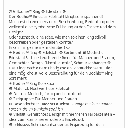
®️★ Bodhie™ Ring 🔘 Edelstahl 🔘
Der Bodhie™ Ring aus Edelstahl klingt sehr spannend!
Möchtest du eine genauere Beschreibung, Bedeutung oder
vielleicht eine symbolische Erklärung zu den Farben und dem
Design?
Oder suchst du eine Idee, wie man so einen Ring stilvoll
beschreiben oder gestalten könnte?
Erzähl mir gerne mehr darüber! 😊
★ Bodhie™ Ring 🔘 Edelstahl 🔘 Sortiment 🔲 Modische
Edelstahl Farbige Leuchtende Ringe für Männer und Frauen,
Gemischtes Design, "NachtLeuchte", Schmuckanhänger ®️
Das klingt nach einem richtig coolen Schmuckkonzept! Hier
eine mögliche stilvolle Beschreibung für dein Bodhie™ Ring
Sortiment:
★ Bodhie™ Ring Kollektion
🔘 Material: Hochwertiger Edelstahl
🔘 Design: Modisch, farbig und leuchtend
🔘 Zielgruppe: Für Männer und Frauen
🔘
Besonderheit
: ,,
NachtLeuchte
" –
Ringe mit leuchtenden
Farben, die im Dunkeln strahlen
🔘 Vielfalt: Gemischtes Design mit mehreren Farbakzenten –
ideal zum Kombinieren oder als Einzelstück
🔘 Inklusive: Schmuckanhänger als Ergänzung für dein