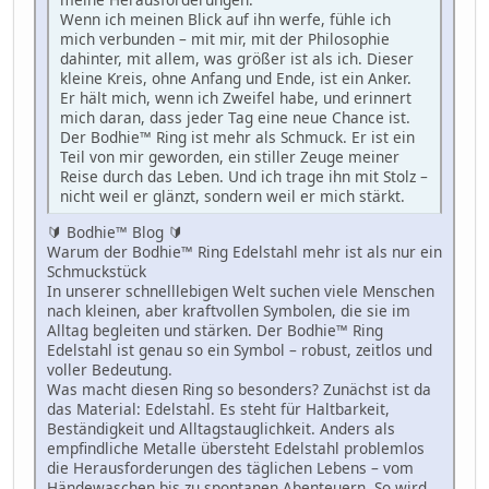
Wenn ich meinen Blick auf ihn werfe, fühle ich
mich verbunden – mit mir, mit der Philosophie
dahinter, mit allem, was größer ist als ich. Dieser
kleine Kreis, ohne Anfang und Ende, ist ein Anker.
Er hält mich, wenn ich Zweifel habe, und erinnert
mich daran, dass jeder Tag eine neue Chance ist.
Der Bodhie™ Ring ist mehr als Schmuck. Er ist ein
Teil von mir geworden, ein stiller Zeuge meiner
Reise durch das Leben. Und ich trage ihn mit Stolz –
nicht weil er glänzt, sondern weil er mich stärkt.
🔰 Bodhie™ Blog 🔰
Warum der Bodhie™ Ring Edelstahl mehr ist als nur ein
Schmuckstück
In unserer schnelllebigen Welt suchen viele Menschen
nach kleinen, aber kraftvollen Symbolen, die sie im
Alltag begleiten und stärken. Der Bodhie™ Ring
Edelstahl ist genau so ein Symbol – robust, zeitlos und
voller Bedeutung.
Was macht diesen Ring so besonders? Zunächst ist da
das Material: Edelstahl. Es steht für Haltbarkeit,
Beständigkeit und Alltagstauglichkeit. Anders als
empfindliche Metalle übersteht Edelstahl problemlos
die Herausforderungen des täglichen Lebens – vom
Händewaschen bis zu spontanen Abenteuern. So wird