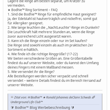
Lagere die Ringe am besten separat, um Kratzer zu
vermeiden.
★ Bodhie™ Ring Sortiment – FAQ
1. Sind die Bodhie™ Ringe für empfindliche Haut geeignet?
Ja, der Edelstahl ist hautverträglich und nickelfrei, somit gut
für Allergiker geeignet.
2. Wie lange leuchten die ,,NachtLeuchte"-Ringe im Dunkeln?
Die Leuchtkraft hält mehrere Stunden an, wenn die Ringe
zuvor ausreichend Licht ausgesetzt waren.
3. Kann ich die Ringe einzeln oder nur im Set kaufen?
Die Ringe sind sowohl einzeln als auch im praktischen 2er
Sortiment erhältlich.
4. Wie finde ich die richtige Ringgröße? (17-22)
Wir bieten verschiedene Größen an. Eine Größentabelle
findest du auf unserer Website, oder du kannst den Umfang
deines Fingers mit einem Maßband messen.
5. Wie versendet ihr die Ringe?
Alle Bestellungen werden sicher verpackt und schnell
versendet – weitere Details findest du im Bereich Versand auf
unserer Website.
Zitat von: ✉ Bodhie™ ★ Ronald Johannes deClaire Schwab 🌈
Underground Life Club™
🔰 Bodhie™ Blog Werbebeschreibung 🔰