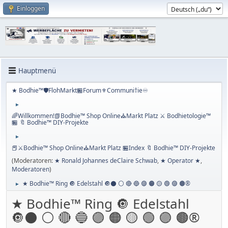
Einloggen
Hauptmenü
★ Bodhie™🛡️FlohMarkt🏪Forum⚜️Communi†ie♾️
►
🌈Willkommen!📗Bodhie™ Shop Online⛪Markt Platz ⚔ Bodhietologie™
🏪 🔖 Bodhie™ DIY-Projekte
►
📕⚔Bodhie™ Shop Online⛪Markt Platz 🏪Index 🔖 Bodhie™ DIY-Projekte
(Moderatoren:
★ Ronald Johannes deClaire Schwab
,
★ Operator ★
,
Moderatoren
)
★ Bodhie™ Ring 🔘 Edelstahl 🔘⚫️ ⚪️ 🔴 🔵 🟣 ​​🟠​ 🟡​ 🟢​ ​🟣 ​🟤®️
►
★ Bodhie™ Ring 🔘 Edelstahl
🔘⚫️ ⚪️ 🔴 🔵 🟣 ​​🟠​ 🟡​ 🟢​ ​🟣 ​🟤®️