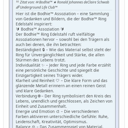
Zitat von: ✉ Bodhie™ ★ Ronald Johannes deClaire Schwab
🌈 Underground Life Club™
Hier ist die Bodhie™ Assoziation – eine Sammlung
von Gedanken und Bildern, die der Bodhie™ Ring
Edelstahl inspiriert:
🔰 Bodhie™ Assoziation 🔰
Der Bodhie™ Ring Edelstahl ruft vielfältige
Assoziationen hervor – sowohl bei den Trägern als
auch bei denen, die ihn betrachten:
Beständigkeit 🔒 – Wie das Material selbst steht der
Ring für Unvergänglichkeit und Stärke, die allen
Stürmen des Lebens trotzt.
Individualität ✨ – Jeder Ring und jede Farbe erzählt
eine persönliche Geschichte und spiegelt die
Einzigartigkeit seines Trägers wider.
Klarheit und Reinheit 🤍 – Die klare Form und das
glänzende Metall erinnern an einen reinen Geist
und klare Gedanken.
Verbindung 🌐 – Der Ring symbolisiert den Kreis des
Lebens, unendlich und geschlossen, als Zeichen von
Einheit und Zusammenhalt.
Energie und Emotion 🎨 – Die verschiedenen
Farben aktivieren unterschiedliche Gefühle: Ruhe,
Leidenschaft, Kreativität, Optimismus.
Balance ⚖️ – Das Zusammenspiel von Material,