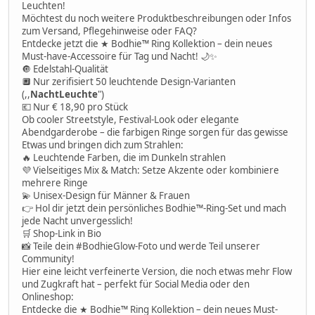
Leuchten!
Möchtest du noch weitere Produktbeschreibungen oder Infos
zum Versand, Pflegehinweise oder FAQ?
Entdecke jetzt die ★ Bodhie™ Ring Kollektion – dein neues
Must-have-Accessoire für Tag und Nacht! 🌙✨
🔘 Edelstahl-Qualität
🔲 Nur zerifisiert 50 leuchtende Design-Varianten
(,,
NachtLeuchte
")
💶 Nur € 18,90 pro Stück
Ob cooler Streetstyle, Festival-Look oder elegante
Abendgarderobe – die farbigen Ringe sorgen für das gewisse
Etwas und bringen dich zum Strahlen:
🔥 Leuchtende Farben, die im Dunkeln strahlen
💜 Vielseitiges Mix & Match: Setze Akzente oder kombiniere
mehrere Ringe
💫 Unisex-Design für Männer & Frauen
👉 Hol dir jetzt dein persönliches Bodhie™-Ring-Set und mach
jede Nacht unvergesslich!
🛒 Shop-Link in Bio
📸 Teile dein #BodhieGlow-Foto und werde Teil unserer
Community!
Hier eine leicht verfeinerte Version, die noch etwas mehr Flow
und Zugkraft hat – perfekt für Social Media oder den
Onlineshop:
Entdecke die ★ Bodhie™ Ring Kollektion – dein neues Must-