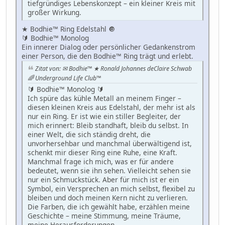
tiefgründiges Lebenskonzept – ein kleiner Kreis mit
großer Wirkung.
★ Bodhie™ Ring Edelstahl 🔘
🔰 Bodhie™ Monolog
Ein innerer Dialog oder persönlicher Gedankenstrom
einer Person, die den Bodhie™ Ring trägt und erlebt.
Zitat von: ✉ Bodhie™ ★ Ronald Johannes deClaire Schwab
🌈 Underground Life Club™
🔰 Bodhie™ Monolog 🔰
Ich spüre das kühle Metall an meinem Finger –
diesen kleinen Kreis aus Edelstahl, der mehr ist als
nur ein Ring. Er ist wie ein stiller Begleiter, der
mich erinnert: Bleib standhaft, bleib du selbst. In
einer Welt, die sich ständig dreht, die
unvorhersehbar und manchmal überwältigend ist,
schenkt mir dieser Ring eine Ruhe, eine Kraft.
Manchmal frage ich mich, was er für andere
bedeutet, wenn sie ihn sehen. Vielleicht sehen sie
nur ein Schmuckstück. Aber für mich ist er ein
Symbol, ein Versprechen an mich selbst, flexibel zu
bleiben und doch meinen Kern nicht zu verlieren.
Die Farben, die ich gewählt habe, erzählen meine
Geschichte – meine Stimmung, meine Träume,
meine Herausforderungen.