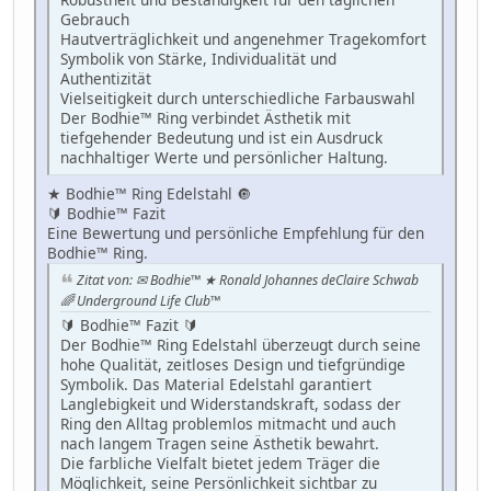
Gebrauch
Hautverträglichkeit und angenehmer Tragekomfort
Symbolik von Stärke, Individualität und
Authentizität
Vielseitigkeit durch unterschiedliche Farbauswahl
Der Bodhie™ Ring verbindet Ästhetik mit
tiefgehender Bedeutung und ist ein Ausdruck
nachhaltiger Werte und persönlicher Haltung.
★ Bodhie™ Ring Edelstahl 🔘
🔰 Bodhie™ Fazit
Eine Bewertung und persönliche Empfehlung für den
Bodhie™ Ring.
Zitat von: ✉ Bodhie™ ★ Ronald Johannes deClaire Schwab
🌈 Underground Life Club™
🔰 Bodhie™ Fazit 🔰
Der Bodhie™ Ring Edelstahl überzeugt durch seine
hohe Qualität, zeitloses Design und tiefgründige
Symbolik. Das Material Edelstahl garantiert
Langlebigkeit und Widerstandskraft, sodass der
Ring den Alltag problemlos mitmacht und auch
nach langem Tragen seine Ästhetik bewahrt.
Die farbliche Vielfalt bietet jedem Träger die
Möglichkeit, seine Persönlichkeit sichtbar zu