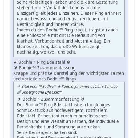
Seine vielseitigen Farben und die klare Gestaltung
stehen für die Vielfalt des Lebens und die
Einzigartigkeit jedes Einzelnen. Dieser Ring erinnert
daran, bewusst und authentisch zu leben, mit
Beständigkeit und innerer Stärke.
Indem du den Bodhie™ Ring trägst, trägst du auch
eine Philosophie mit dir: Die Bedeutung von
Klarheit, Verbundenheit und Mut im Alltag. Ein
kleines Zeichen, das große Wirkung zeigt –
nachhaltig, wertvoll und echt.
★ Bodhie™ Ring Edelstahl 🔘
🔰 Bodhie™ Zusammenfassung
Knappe und präzise Darstellung der wichtigsten Fakten
und Vorteile des Bodhie™ Rings.
Zitat von: ✉ Bodhie™ ★ Ronald Johannes deClaire Schwab
🌈 Underground Life Club™
🔰 Bodhie™ Zusammenfassung 🔰
Der Bodhie™ Ring Edelstahl ist ein langlebiges
Schmuckstück aus hochwertigem, rostfreiem
Edelstahl. Er besticht durch minimalistisches
Design und eine Vielfalt an Farben, die individuelle
Persönlichkeit und Stimmung ausdrücken.
Seine Kerneigenschaften sind:
Robustheit und Beständigkeit für den täglichen