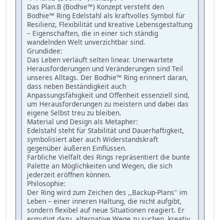
Das Plan.B (Bodhie™) Konzept versteht den
Bodhie™ Ring Edelstahl als kraftvolles Symbol für
Resilienz, Flexibilität und kreative Lebensgestaltung
– Eigenschaften, die in einer sich ständig
wandelnden Welt unverzichtbar sind.
Grundidee:
Das Leben verläuft selten linear. Unerwartete
Herausforderungen und Veränderungen sind Teil
unseres Alltags. Der Bodhie™ Ring erinnert daran,
dass neben Beständigkeit auch
Anpassungsfähigkeit und Offenheit essenziell sind,
um Herausforderungen zu meistern und dabei das
eigene Selbst treu zu bleiben.
Material und Design als Metapher:
Edelstahl steht für Stabilität und Dauerhaftigkeit,
symbolisiert aber auch Widerstandskraft
gegenüber äußeren Einflüssen.
Farbliche Vielfalt des Rings repräsentiert die bunte
Palette an Möglichkeiten und Wegen, die sich
jederzeit eröffnen können.
Philosophie:
Der Ring wird zum Zeichen des ,,Backup-Plans" im
Leben – einer inneren Haltung, die nicht aufgibt,
sondern flexibel auf neue Situationen reagiert. Er
ermutigt dazu, alternative Wege zu suchen, kreativ