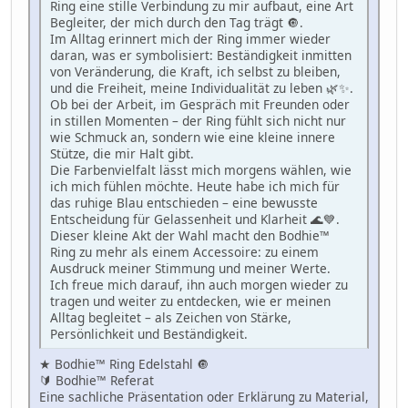
Ring eine stille Verbindung zu mir aufbaut, eine Art
Begleiter, der mich durch den Tag trägt 🔘.
Im Alltag erinnert mich der Ring immer wieder
daran, was er symbolisiert: Beständigkeit inmitten
von Veränderung, die Kraft, ich selbst zu bleiben,
und die Freiheit, meine Individualität zu leben 🌿✨.
Ob bei der Arbeit, im Gespräch mit Freunden oder
in stillen Momenten – der Ring fühlt sich nicht nur
wie Schmuck an, sondern wie eine kleine innere
Stütze, die mir Halt gibt.
Die Farbenvielfalt lässt mich morgens wählen, wie
ich mich fühlen möchte. Heute habe ich mich für
das ruhige Blau entschieden – eine bewusste
Entscheidung für Gelassenheit und Klarheit 🌊💙.
Dieser kleine Akt der Wahl macht den Bodhie™
Ring zu mehr als einem Accessoire: zu einem
Ausdruck meiner Stimmung und meiner Werte.
Ich freue mich darauf, ihn auch morgen wieder zu
tragen und weiter zu entdecken, wie er meinen
Alltag begleitet – als Zeichen von Stärke,
Persönlichkeit und Beständigkeit.
★ Bodhie™ Ring Edelstahl 🔘
🔰 Bodhie™ Referat
Eine sachliche Präsentation oder Erklärung zu Material,