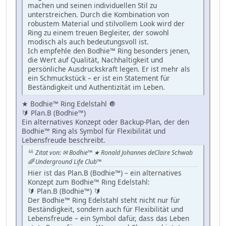
machen und seinen individuellen Stil zu
unterstreichen. Durch die Kombination von
robustem Material und stilvollem Look wird der
Ring zu einem treuen Begleiter, der sowohl
modisch als auch bedeutungsvoll ist.
Ich empfehle den Bodhie™ Ring besonders jenen,
die Wert auf Qualität, Nachhaltigkeit und
persönliche Ausdruckskraft legen. Er ist mehr als
ein Schmuckstück – er ist ein Statement für
Beständigkeit und Authentizität im Leben.
★ Bodhie™ Ring Edelstahl 🔘
🔰 Plan.B (Bodhie™)
Ein alternatives Konzept oder Backup-Plan, der den
Bodhie™ Ring als Symbol für Flexibilität und
Lebensfreude beschreibt.
Zitat von: ✉ Bodhie™ ★ Ronald Johannes deClaire Schwab
🌈 Underground Life Club™
Hier ist das Plan.B (Bodhie™) – ein alternatives
Konzept zum Bodhie™ Ring Edelstahl:
🔰 Plan.B (Bodhie™) 🔰
Der Bodhie™ Ring Edelstahl steht nicht nur für
Beständigkeit, sondern auch für Flexibilität und
Lebensfreude – ein Symbol dafür, dass das Leben