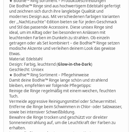
★ Bodhie™ Ring Sortiment – Produktbeschreibungen
Die Bodhie™ Ringe sind aus hochwertigem Edelstahl gefertigt
und zeichnen sich durch ihre langlebige Qualität und
modernes Design aus. Mit verschiedenen farbigen Varianten
der ,,NachtLeuchte"-Edition bieten sie für jeden Geschmack
und Stil das passende Accessoire. Diese unisex Ringe sind
ideal, um im Alltag oder bei besonderen Anlässen mit
leuchtenden Farben im Dunkeln zu strahlen. Ob einzeln
getragen oder als Set kombiniert – die Bodhie™ Ringe setzen
modische Akzente und verleihen deinem Look das gewisse
Etwas.
Material: Edelstahl
Design: Farbig, leuchtend (
Glow-in-the-Dark
)
Geschlecht: Unisex
★ Bodhie™ Ring Sortiment – Pflegehinweise
Damit deine Bodhie™ Ringe lange schön und strahlend
bleiben, empfehlen wir folgende Pflegetipps:
Reinige die Ringe regelmäßig mit einem weichen, feuchten
Tuch.
Vermeide aggressive Reinigungsmittel oder Scheuermittel.
Entferne die Ringe beim Schwimmen in Chlor- oder Salzwasser,
sowie bei intensiver Schweißbildung.
Bewahre die Ringe trocken und geschützt vor direkter
Sonneneinstrahlung auf, um die Leuchtkraft der Farben zu
erhalten.