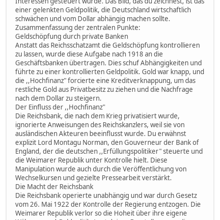
Interessen gesteuert wurde. Das Bild, das du zeichnest, ist das
einer gelenkten Geldpolitik, die Deutschland wirtschaftlich
schwächen und vom Dollar abhängig machen sollte.
Zusammenfassung der zentralen Punkte:
Geldschöpfung durch private Banken
Anstatt das Reichsschatzamt die Geldschöpfung kontrollieren
zu lassen, wurde diese Aufgabe nach 1918 an die
Geschäftsbanken übertragen. Dies schuf Abhängigkeiten und
führte zu einer kontrollierten Geldpolitik. Gold war knapp, und
die ,,Hochfinanz" forcierte eine Kreditverknappung, um das
restliche Gold aus Privatbesitz zu ziehen und die Nachfrage
nach dem Dollar zu steigern.
Der Einfluss der ,,Hochfinanz"
Die Reichsbank, die nach dem Krieg privatisiert wurde,
ignorierte Anweisungen des Reichskanzlers, weil sie von
ausländischen Akteuren beeinflusst wurde. Du erwähnst
explizit Lord Montagu Norman, den Gouverneur der Bank of
England, der die deutschen ,,Erfüllungspolitiker" steuerte und
die Weimarer Republik unter Kontrolle hielt. Diese
Manipulation wurde auch durch die Veröffentlichung von
Wechselkursen und gezielte Pressearbeit verstärkt.
Die Macht der Reichsbank
Die Reichsbank operierte unabhängig und war durch Gesetz
vom 26. Mai 1922 der Kontrolle der Regierung entzogen. Die
Weimarer Republik verlor so die Hoheit über ihre eigene