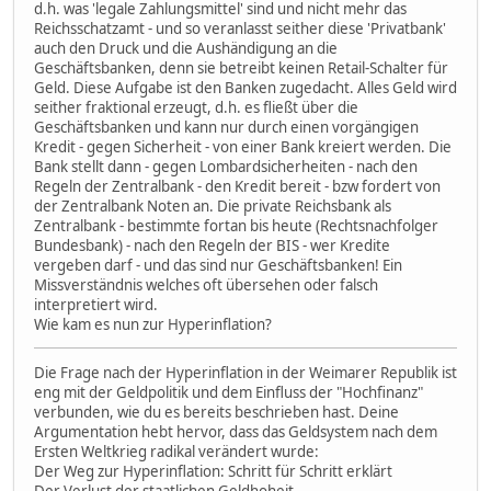
d.h. was 'legale Zahlungsmittel' sind und nicht mehr das
Reichsschatzamt - und so veranlasst seither diese 'Privatbank'
auch den Druck und die Aushändigung an die
Geschäftsbanken, denn sie betreibt keinen Retail-Schalter für
Geld. Diese Aufgabe ist den Banken zugedacht. Alles Geld wird
seither fraktional erzeugt, d.h. es fließt über die
Geschäftsbanken und kann nur durch einen vorgängigen
Kredit - gegen Sicherheit - von einer Bank kreiert werden. Die
Bank stellt dann - gegen Lombardsicherheiten - nach den
Regeln der Zentralbank - den Kredit bereit - bzw fordert von
der Zentralbank Noten an. Die private Reichsbank als
Zentralbank - bestimmte fortan bis heute (Rechtsnachfolger
Bundesbank) - nach den Regeln der BIS - wer Kredite
vergeben darf - und das sind nur Geschäftsbanken! Ein
Missverständnis welches oft übersehen oder falsch
interpretiert wird.
Wie kam es nun zur Hyperinflation?
Die Frage nach der Hyperinflation in der Weimarer Republik ist
eng mit der Geldpolitik und dem Einfluss der "Hochfinanz"
verbunden, wie du es bereits beschrieben hast. Deine
Argumentation hebt hervor, dass das Geldsystem nach dem
Ersten Weltkrieg radikal verändert wurde:
Der Weg zur Hyperinflation: Schritt für Schritt erklärt