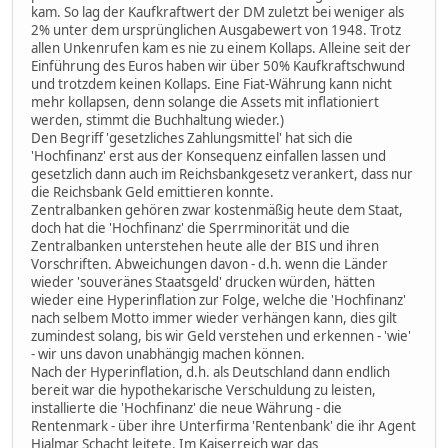
kam. So lag der Kaufkraftwert der DM zuletzt bei weniger als
2% unter dem ursprünglichen Ausgabewert von 1948. Trotz
allen Unkenrufen kam es nie zu einem Kollaps. Alleine seit der
Einführung des Euros haben wir über 50% Kaufkraftschwund
und trotzdem keinen Kollaps. Eine Fiat-Währung kann nicht
mehr kollapsen, denn solange die Assets mit inflationiert
werden, stimmt die Buchhaltung wieder.)
Den Begriff 'gesetzliches Zahlungsmittel' hat sich die
'Hochfinanz' erst aus der Konsequenz einfallen lassen und
gesetzlich dann auch im Reichsbankgesetz verankert, dass nur
die Reichsbank Geld emittieren konnte.
Zentralbanken gehören zwar kostenmäßig heute dem Staat,
doch hat die 'Hochfinanz' die Sperrminorität und die
Zentralbanken unterstehen heute alle der BIS und ihren
Vorschriften. Abweichungen davon - d.h. wenn die Länder
wieder 'souveränes Staatsgeld' drucken würden, hätten
wieder eine Hyperinflation zur Folge, welche die 'Hochfinanz'
nach selbem Motto immer wieder verhängen kann, dies gilt
zumindest solang, bis wir Geld verstehen und erkennen - 'wie'
- wir uns davon unabhängig machen können.
Nach der Hyperinflation, d.h. als Deutschland dann endlich
bereit war die hypothekarische Verschuldung zu leisten,
installierte die 'Hochfinanz' die neue Währung - die
Rentenmark - über ihre Unterfirma 'Rentenbank' die ihr Agent
Hjalmar Schacht leitete. Im Kaiserreich war das