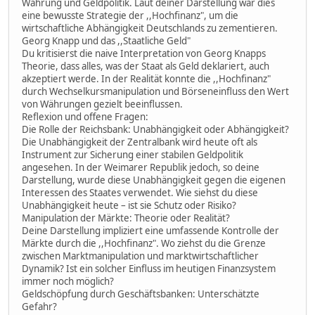
Währung und Geldpolitik. Laut deiner Darstellung war dies
eine bewusste Strategie der ,,Hochfinanz", um die
wirtschaftliche Abhängigkeit Deutschlands zu zementieren.
Georg Knapp und das ,,Staatliche Geld"
Du kritisierst die naive Interpretation von Georg Knapps
Theorie, dass alles, was der Staat als Geld deklariert, auch
akzeptiert werde. In der Realität konnte die ,,Hochfinanz"
durch Wechselkursmanipulation und Börseneinfluss den Wert
von Währungen gezielt beeinflussen.
Reflexion und offene Fragen:
Die Rolle der Reichsbank: Unabhängigkeit oder Abhängigkeit?
Die Unabhängigkeit der Zentralbank wird heute oft als
Instrument zur Sicherung einer stabilen Geldpolitik
angesehen. In der Weimarer Republik jedoch, so deine
Darstellung, wurde diese Unabhängigkeit gegen die eigenen
Interessen des Staates verwendet. Wie siehst du diese
Unabhängigkeit heute – ist sie Schutz oder Risiko?
Manipulation der Märkte: Theorie oder Realität?
Deine Darstellung impliziert eine umfassende Kontrolle der
Märkte durch die ,,Hochfinanz". Wo ziehst du die Grenze
zwischen Marktmanipulation und marktwirtschaftlicher
Dynamik? Ist ein solcher Einfluss im heutigen Finanzsystem
immer noch möglich?
Geldschöpfung durch Geschäftsbanken: Unterschätzte
Gefahr?