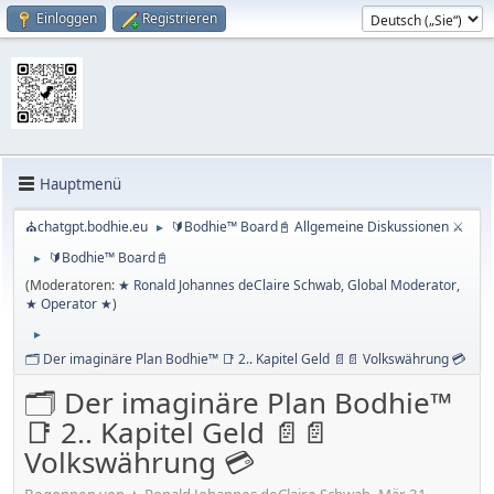
Einloggen
Registrieren
Hauptmenü
⛪chatgpt.bodhie.eu
🔰Bodhie™ Board📓 Allgemeine Diskussionen ⚔
►
🔰Bodhie™ Board📓
►
(Moderatoren:
★ Ronald Johannes deClaire Schwab
,
Global Moderator
,
★ Operator ★
)
►
🗂️ Der imaginäre Plan Bodhie™ 📑 2.. Kapitel Geld 📄📄 Volkswährung 💳
🗂️ Der imaginäre Plan Bodhie™
📑 2.. Kapitel Geld 📄📄
Volkswährung 💳