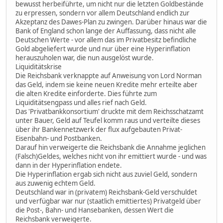
bewusst herbeiführte, um nicht nur die letzten Goldbestände
zu erpressen, sondern vor allem Deutschland endlich zur
Akzeptanz des Dawes-Plan zu zwingen. Darüber hinaus war die
Bank of England schon lange der Auffassung, dass nicht alle
Deutschen Werte - vor allem das im Privatbesitz befindliche
Gold abgeliefert wurde und nur über eine Hyperinflation
herauszuholen war, die nun ausgelöst wurde.
Liquiditätskrise
Die Reichsbank verknappte auf Anweisung von Lord Norman
das Geld, indem sie keine neuen Kredite mehr erteilte aber
die alten Kredite einforderte. Dies führte zum
Liquiditätsengpass und alles rief nach Geld.
Das 'Privatbankkonsortium' druckte mit dem Reichsschatzamt
unter Bauer, Geld auf Teufel komm raus und verteilte dieses
über ihr Bankennetzwerk der flux aufgebauten Privat-
Eisenbahn- und Postbanken.
Darauf hin verweigerte die Reichsbank die Annahme jeglichen
(Falsch)Geldes, welches nicht von ihr emittiert wurde - und was
dann in der Hyperinflation endete.
Die Hyperinflation ergab sich nicht aus zuviel Geld, sondern
aus zuwenig echtem Geld.
Deutschland war in (privatem) Reichsbank-Geld verschuldet
und verfügbar war nur (staatlich emittiertes) Privatgeld über
die Post-, Bahn- und Hansebanken, dessen Wert die
Reichsbank verweigerte.