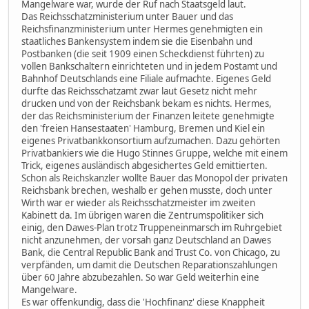
Mangelware war, wurde der Ruf nach Staatsgeld laut.
Das Reichsschatzministerium unter Bauer und das
Reichsfinanzministerium unter Hermes genehmigten ein
staatliches Bankensystem indem sie die Eisenbahn und
Postbanken (die seit 1909 einen Scheckdienst führten) zu
vollen Bankschaltern einrichteten und in jedem Postamt und
Bahnhof Deutschlands eine Filiale aufmachte. Eigenes Geld
durfte das Reichsschatzamt zwar laut Gesetz nicht mehr
drucken und von der Reichsbank bekam es nichts. Hermes,
der das Reichsministerium der Finanzen leitete genehmigte
den 'freien Hansestaaten' Hamburg, Bremen und Kiel ein
eigenes Privatbankkonsortium aufzumachen. Dazu gehörten
Privatbankiers wie die Hugo Stinnes Gruppe, welche mit einem
Trick, eigenes ausländisch abgesichertes Geld emittierten.
Schon als Reichskanzler wollte Bauer das Monopol der privaten
Reichsbank brechen, weshalb er gehen musste, doch unter
Wirth war er wieder als Reichsschatzmeister im zweiten
Kabinett da. Im übrigen waren die Zentrumspolitiker sich
einig, den Dawes-Plan trotz Truppeneinmarsch im Ruhrgebiet
nicht anzunehmen, der vorsah ganz Deutschland an Dawes
Bank, die Central Republic Bank and Trust Co. von Chicago, zu
verpfänden, um damit die Deutschen Reparationszahlungen
über 60 Jahre abzubezahlen. So war Geld weiterhin eine
Mangelware.
Es war offenkundig, dass die 'Hochfinanz' diese Knappheit