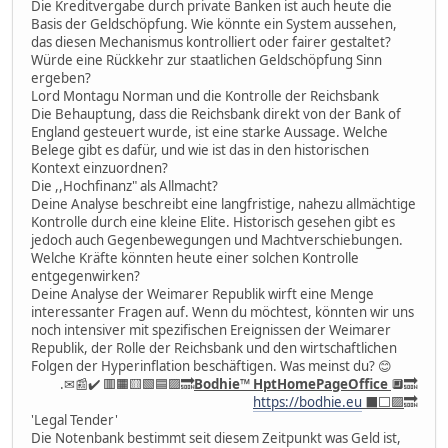
Die Kreditvergabe durch private Banken ist auch heute die
Basis der Geldschöpfung. Wie könnte ein System aussehen,
das diesen Mechanismus kontrolliert oder fairer gestaltet?
Würde eine Rückkehr zur staatlichen Geldschöpfung Sinn
ergeben?
Lord Montagu Norman und die Kontrolle der Reichsbank
Die Behauptung, dass die Reichsbank direkt von der Bank of
England gesteuert wurde, ist eine starke Aussage. Welche
Belege gibt es dafür, und wie ist das in den historischen
Kontext einzuordnen?
Die ,,Hochfinanz" als Allmacht?
Deine Analyse beschreibt eine langfristige, nahezu allmächtige
Kontrolle durch eine kleine Elite. Historisch gesehen gibt es
jedoch auch Gegenbewegungen und Machtverschiebungen.
Welche Kräfte könnten heute einer solchen Kontrolle
entgegenwirken?
Deine Analyse der Weimarer Republik wirft eine Menge
interessanter Fragen auf. Wenn du möchtest, könnten wir uns
noch intensiver mit spezifischen Ereignissen der Weimarer
Republik, der Rolle der Reichsbank und den wirtschaftlichen
Folgen der Hyperinflation beschäftigen. Was meinst du? 😊
.✉📰✔️ 🟥🟧🟨🟩🟦🟪🔜
Bodhie
™
HptHomePageOffice
🔲🔜
https://bodhie.eu
⬛️⬜️🟪
🔜
'Legal Tender'
Die Notenbank bestimmt seit diesem Zeitpunkt was Geld ist,