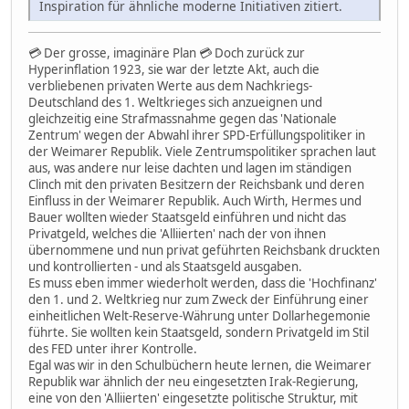
Inspiration für ähnliche moderne Initiativen zitiert.
💳 Der grosse, imaginäre Plan 💳 Doch zurück zur
Hyperinflation 1923, sie war der letzte Akt, auch die
verbliebenen privaten Werte aus dem Nachkriegs-
Deutschland des 1. Weltkrieges sich anzueignen und
gleichzeitig eine Strafmassnahme gegen das 'Nationale
Zentrum' wegen der Abwahl ihrer SPD-Erfüllungspolitiker in
der Weimarer Republik. Viele Zentrumspolitiker sprachen laut
aus, was andere nur leise dachten und lagen im ständigen
Clinch mit den privaten Besitzern der Reichsbank und deren
Einfluss in der Weimarer Republik. Auch Wirth, Hermes und
Bauer wollten wieder Staatsgeld einführen und nicht das
Privatgeld, welches die 'Alliierten' nach der von ihnen
übernommene und nun privat geführten Reichsbank druckten
und kontrollierten - und als Staatsgeld ausgaben.
Es muss eben immer wiederholt werden, dass die 'Hochfinanz'
den 1. und 2. Weltkrieg nur zum Zweck der Einführung einer
einheitlichen Welt-Reserve-Währung unter Dollarhegemonie
führte. Sie wollten kein Staatsgeld, sondern Privatgeld im Stil
des FED unter ihrer Kontrolle.
Egal was wir in den Schulbüchern heute lernen, die Weimarer
Republik war ähnlich der neu eingesetzten Irak-Regierung,
eine von den 'Alliierten' eingesetzte politische Struktur, mit