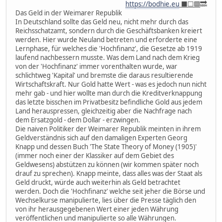
https://bodhie.eu
⬛️⬜️🟪
🔜
Das Geld in der Weimarer Republik
In Deutschland sollte das Geld neu, nicht mehr durch das
Reichsschatzamt, sondern durch die Geschäftsbanken kreiert
werden. Hier wurde Neuland betreten und erforderte eine
Lernphase, für welches die 'Hochfinanz', die Gesetze ab 1919
laufend nachbessern musste. Was dem Land nach dem Krieg
von der 'Hochfinanz' immer vorenthalten wurde, war
schlichtweg 'Kapital' und bremste die daraus resultierende
Wirtschaftskraft. Nur Gold hatte Wert - was es jedoch nun nicht
mehr gab - und hier wollte man durch die Kreditverknappung
das letzte bisschen im Privatbesitz befindliche Gold aus jedem
Land herauspressen, gleichzeitig aber die Nachfrage nach
dem Ersatzgold - dem Dollar - erzwingen.
Die naiven Politiker der Weimarer Republik meinten in ihrem
Geldverständnis sich auf den damaligen Experten Georg
Knapp und dessen Buch 'The State Theory of Money (1905)'
(immer noch einer der Klassiker auf dem Gebiet des
Geldwesens) abstützen zu können (wir kommen später noch
drauf zu sprechen). Knapp meinte, dass alles was der Staat als
Geld druckt, würde auch weiterhin als Geld betrachtet
werden. Doch die 'Hochfinanz' welche seit jeher die Börse und
Wechselkurse manipulierte, lies über die Presse täglich den
von ihr herausgegebenen Wert einer jeden Währung
veröffentlichen und manipulierte so alle Währungen.