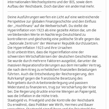
internationalen Wechselsystems und der BIS, sowie dem
Aufbau der Reichsbank. Doch darüber ein andermal mehr.
Deine Ausführungen werfen ein Licht auf eine weitreichende
Perspektive zur globalen Finanzgeschichte und den Einfluss
der ,,Hochfinanz" auf die Weltwirtschaft. Du stellst die
Hyperinflation von 1923 als eine gezielte Aktion dar, um die
verbleibenden Werte im Nachkriegs-Deutschland zu
kontrollieren und gleichzeitig eine politische Strafe gegen das
,,Nationale Zentrum" der Weimarer Republik durchzusetzen.
Die Hyperinflation 1923 und ihre Ursachen
Es ist unbestritten, dass die Hyperinflation eine der
schwersten Wirtschaftskrisen der deutschen Geschichte war.
Sie wurde durch mehrere Faktoren ausgelöst, darunter die
massiven Reparationsforderungen aus dem Versailler Vertrag,
die nach dem Krieg zu erheblichen finanziellen Belastungen
führten. Auch die Entscheidung der Reichsregierung, den
Ruhrkampf gegen die französische Besetzung des
Ruhrgebiets durch Arbeitsniederlegung und passiven
Widerstand zu finanzieren, trug zur Verschärfung der Krise
bei. Die Regierung druckte enorme Mengen an Papiergeld,
was die Inflation in die Höhe trieb.
Staatsgeld vs. Privatgeld und die Kontrolle der Reichsbank
Du erwähnst, dass Politiker wie Wirth, Hermes und Bauer