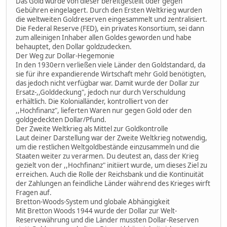
Das Gold wurde von dieser bereitgestellt oder gegen
Gebühren eingelagert. Durch den Ersten Weltkrieg wurden
die weltweiten Goldreserven eingesammelt und zentralisiert.
Die Federal Reserve (FED), ein privates Konsortium, sei dann
zum alleinigen Inhaber allen Goldes geworden und habe
behauptet, den Dollar goldzudecken.
Der Weg zur Dollar-Hegemonie
In den 1930ern verließen viele Länder den Goldstandard, da
sie für ihre expandierende Wirtschaft mehr Gold benötigten,
das jedoch nicht verfügbar war. Damit wurde der Dollar zur
Ersatz-,,Golddeckung", jedoch nur durch Verschuldung
erhältlich. Die Kolonialländer, kontrolliert von der
,,Hochfinanz", lieferten Waren nur gegen Gold oder den
goldgedeckten Dollar/Pfund.
Der Zweite Weltkrieg als Mittel zur Goldkontrolle
Laut deiner Darstellung war der Zweite Weltkrieg notwendig,
um die restlichen Weltgoldbestände einzusammeln und die
Staaten weiter zu verarmen. Du deutest an, dass der Krieg
gezielt von der ,,Hochfinanz" initiiert wurde, um dieses Ziel zu
erreichen. Auch die Rolle der Reichsbank und die Kontinuität
der Zahlungen an feindliche Länder während des Krieges wirft
Fragen auf.
Bretton-Woods-System und globale Abhängigkeit
Mit Bretton Woods 1944 wurde der Dollar zur Welt-
Reservewährung und die Länder mussten Dollar-Reserven