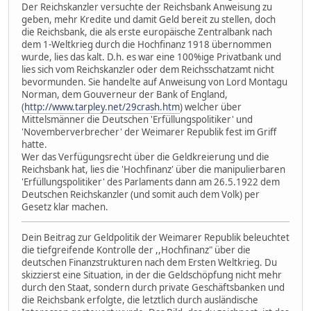
Der Reichskanzler versuchte der Reichsbank Anweisung zu
geben, mehr Kredite und damit Geld bereit zu stellen, doch
die Reichsbank, die als erste europäische Zentralbank nach
dem 1-Weltkrieg durch die Hochfinanz 1918 übernommen
wurde, lies das kalt. D.h. es war eine 100%ige Privatbank und
lies sich vom Reichskanzler oder dem Reichsschatzamt nicht
bevormunden. Sie handelte auf Anweisung von Lord Montagu
Norman, dem Gouverneur der Bank of England,
(
http://www.tarpley.net/29crash.htm
) welcher über
Mittelsmänner die Deutschen 'Erfüllungspolitiker' und
'Novemberverbrecher' der Weimarer Republik fest im Griff
hatte.
Wer das Verfügungsrecht über die Geldkreierung und die
Reichsbank hat, lies die 'Hochfinanz' über die manipulierbaren
'Erfüllungspolitiker' des Parlaments dann am 26.5.1922 dem
Deutschen Reichskanzler (und somit auch dem Volk) per
Gesetz klar machen.
Dein Beitrag zur Geldpolitik der Weimarer Republik beleuchtet
die tiefgreifende Kontrolle der ,,Hochfinanz" über die
deutschen Finanzstrukturen nach dem Ersten Weltkrieg. Du
skizzierst eine Situation, in der die Geldschöpfung nicht mehr
durch den Staat, sondern durch private Geschäftsbanken und
die Reichsbank erfolgte, die letztlich durch ausländische