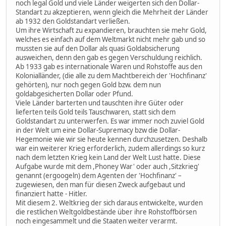
noch legal Gold und viele Länder weigerten sich den Dollar-
Standart zu akzeptieren, wenn gleich die Mehrheit der Länder
ab 1932 den Goldstandart verließen.
Um ihre Wirtschaft zu expandieren, brauchten sie mehr Gold,
welches es einfach auf dem Weltmarkt nicht mehr gab und so
mussten sie auf den Dollar als quasi Goldabsicherung
ausweichen, denn den gab es gegen Verschuldung reichlich.
Ab 1933 gab es internationale Waren und Rohstoffe aus den
Kolonialländer, (die alle zu dem Machtbereich der 'Hochfinanz'
gehörten), nur noch gegen Gold bzw. dem nun
goldabgesicherten Dollar oder Pfund.
Viele Länder barterten und tauschten ihre Güter oder
lieferten teils Gold teils Tauschwaren, statt sich dem
Goldstandart zu unterwerfen. Es war immer noch zuviel Gold
in der Welt um eine Dollar-Supremacy bzw die Dollar-
Hegemonie wie wir sie heute kennen durchzusetzen. Deshalb
war ein weiterer Krieg erforderlich, zudem allerdings so kurz
nach dem letzten Krieg kein Land der Welt Lust hatte. Diese
Aufgabe wurde mit dem ,Phoney War' oder auch ,Sitzkrieg'
genannt (ergoogeln) dem Agenten der 'Hochfinanz' –
zugewiesen, den man für diesen Zweck aufgebaut und
finanziert hatte - Hitler.
Mit diesem 2. Weltkrieg der sich daraus entwickelte, wurden
die restlichen Weltgoldbestände über ihre Rohstoffbörsen
noch eingesammelt und die Staaten weiter verarmt.