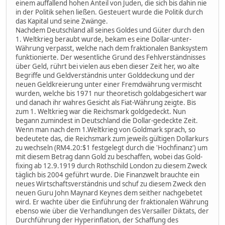
einem auffallend hohen Anteil von Juden, die sich bis dahin nie
in der Politik sehen ließen. Gesteuert wurde die Politik durch
das Kapital und seine Zwänge.
Nachdem Deutschland all seines Goldes und Güter durch den
1. Weltkrieg beraubt wurde, bekam es eine Dollar-unter-
Währung verpasst, welche nach dem fraktionalen Banksystem
funktionierte. Der wesentliche Grund des Fehlverständnisses
über Geld, rührt bei vielen aus eben dieser Zeit her, wo alte
Begriffe und Geldverständnis unter Golddeckung und der
neuen Geldkreierung unter einer Fremdwährung vermischt
wurden, welche bis 1971 nur theoretisch goldabgesichert war
und danach ihr wahres Gesicht als Fiat-Währung zeigte. Bis
zum 1. Weltkrieg war die Reichsmark goldgedeckt. Nun
begann zumindest in Deutschland die Dollar-gedeckte Zeit.
Wenn man nach dem 1.Weltkrieg von Goldmark sprach, so
bedeutete das, die Reichsmark zum jeweils gültigen Dollarkurs
zu wechseln (RM4.20:$1 festgelegt durch die 'Hochfinanz') um
mit diesem Betrag dann Gold zu beschaffen, wobei das Gold-
fixing ab 12.9.1919 durch Rothschild London zu diesem Zweck
täglich bis 2004 geführt wurde. Die Finanzwelt brauchte ein
neues Wirtschaftsverständnis und schuf zu diesem Zweck den
neuen Guru John Maynard Keynes dem seither nachgebetet
wird. Er wachte über die Einführung der fraktionalen Währung
ebenso wie über die Verhandlungen des Versailler Diktats, der
Durchführung der Hyperinflation, der Schaffung des