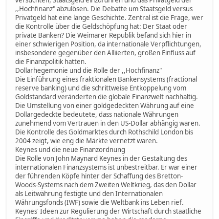
versuchten, Staatsgeld einzuführen und das Privatgeld der
,,Hochfinanz" abzulösen. Die Debatte um Staatsgeld versus
Privatgeld hat eine lange Geschichte. Zentral ist die Frage, wer
die Kontrolle über die Geldschöpfung hat: Der Staat oder
private Banken? Die Weimarer Republik befand sich hier in
einer schwierigen Position, da internationale Verpflichtungen,
insbesondere gegenüber den Alliierten, großen Einfluss auf
die Finanzpolitik hatten.
Dollarhegemonie und die Rolle der ,,Hochfinanz"
Die Einführung eines fraktionalen Bankensystems (fractional
reserve banking) und die schrittweise Entkoppelung vom
Goldstandard veränderten die globale Finanzwelt nachhaltig.
Die Umstellung von einer goldgedeckten Währung auf eine
Dollargedeckte bedeutete, dass nationale Währungen
zunehmend vom Vertrauen in den US-Dollar abhängig waren.
Die Kontrolle des Goldmarktes durch Rothschild London bis
2004 zeigt, wie eng die Märkte vernetzt waren.
Keynes und die neue Finanzordnung
Die Rolle von John Maynard Keynes in der Gestaltung des
internationalen Finanzsystems ist unbestreitbar. Er war einer
der führenden Köpfe hinter der Schaffung des Bretton-
Woods-Systems nach dem Zweiten Weltkrieg, das den Dollar
als Leitwährung festigte und den Internationalen
Währungsfonds (IWF) sowie die Weltbank ins Leben rief.
Keynes' Ideen zur Regulierung der Wirtschaft durch staatliche