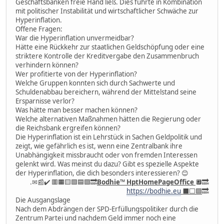
Geschäftsbanken freie Hand ließ. Dies führte in Kombination
mit politischer Instabilität und wirtschaftlicher Schwäche zur
Hyperinflation.
Offene Fragen:
War die Hyperinflation unvermeidbar?
Hätte eine Rückkehr zur staatlichen Geldschöpfung oder eine
striktere Kontrolle der Kreditvergabe den Zusammenbruch
verhindern können?
Wer profitierte von der Hyperinflation?
Welche Gruppen konnten sich durch Sachwerte und
Schuldenabbau bereichern, während der Mittelstand seine
Ersparnisse verlor?
Was hätte man besser machen können?
Welche alternativen Maßnahmen hätten die Regierung oder
die Reichsbank ergreifen können?
Die Hyperinflation ist ein Lehrstück in Sachen Geldpolitik und
zeigt, wie gefährlich es ist, wenn eine Zentralbank ihre
Unabhängigkeit missbraucht oder von fremden Interessen
gelenkt wird. Was meinst du dazu? Gibt es spezielle Aspekte
der Hyperinflation, die dich besonders interessieren? 😊
.✉📰✔️ 🟥🟧🟨🟩🟦🟪🔜
Bodhie
™
HptHomePageOffice
🔲🔜
https://bodhie.eu
⬛️⬜️🟪
🔜
Die Ausgangslage
Nach dem Abdrängen der SPD-Erfüllungspolitiker durch die
Zentrum Partei und nachdem Geld immer noch eine