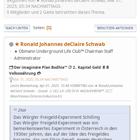
Begonnen von ★ Ronald Johannes deClaire Schwab, Mär 31,
2025, 05:34 NACHMITTAGS
0 Mitglieder und 2 Gäste betrachten dieses Thema.
Seiten
1
NACH UNTEN
BENUTZER-AKTIONEN
★ Ronald Johannes deClaire Schwab
★ Obmann Underground Life Club™ Chairman Staff
Administrator
🗂️ Der imaginäre Plan Bodhie™ 📑 2.. Kapitel Geld 📄📄
Volkswährung 💳
Mär 31, 2025, 05:34 NACHMITTAGS
Letzte Bearbeitung
: Apr 01, 2025, 10:48 VORMITTAG von ★ Ronald Johannes
deClaire Schwab
Grund
: ⚔ ULC e.V. LPD IV-Vr 442/b/VVW/96™ 🇦🇹
Wien/Vienna-Österreich/Austria-EU
Zitat
Das Wörgler Freigeld-Experiment Schilling
Das Wörgler Freigeld-Experiment war ein
bemerkenswertes Experiment in Österreich in den
1930er Jahren, das auf der Idee des Freigeldes
basierte, das von Silvio Gesell, einem deutschen