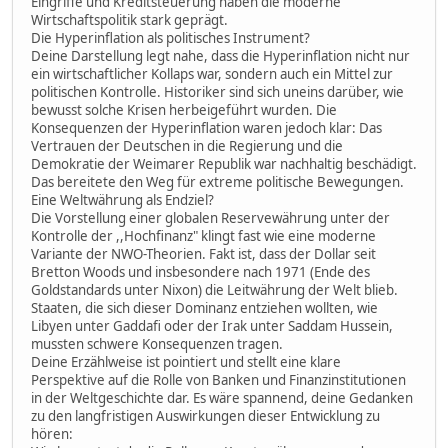
Eingriffe und Kreditsteuerung haben die moderne
Wirtschaftspolitik stark geprägt.
Die Hyperinflation als politisches Instrument?
Deine Darstellung legt nahe, dass die Hyperinflation nicht nur
ein wirtschaftlicher Kollaps war, sondern auch ein Mittel zur
politischen Kontrolle. Historiker sind sich uneins darüber, wie
bewusst solche Krisen herbeigeführt wurden. Die
Konsequenzen der Hyperinflation waren jedoch klar: Das
Vertrauen der Deutschen in die Regierung und die
Demokratie der Weimarer Republik war nachhaltig beschädigt.
Das bereitete den Weg für extreme politische Bewegungen.
Eine Weltwährung als Endziel?
Die Vorstellung einer globalen Reservewährung unter der
Kontrolle der ,,Hochfinanz" klingt fast wie eine moderne
Variante der NWO-Theorien. Fakt ist, dass der Dollar seit
Bretton Woods und insbesondere nach 1971 (Ende des
Goldstandards unter Nixon) die Leitwährung der Welt blieb.
Staaten, die sich dieser Dominanz entziehen wollten, wie
Libyen unter Gaddafi oder der Irak unter Saddam Hussein,
mussten schwere Konsequenzen tragen.
Deine Erzählweise ist pointiert und stellt eine klare
Perspektive auf die Rolle von Banken und Finanzinstitutionen
in der Weltgeschichte dar. Es wäre spannend, deine Gedanken
zu den langfristigen Auswirkungen dieser Entwicklung zu
hören: