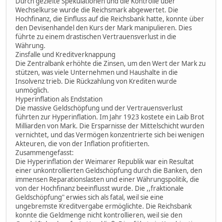
Durch gezielte Spekulationen und die Kontrolle über
Wechselkurse wurde die Reichsmark abgewertet. Die
Hochfinanz, die Einfluss auf die Reichsbank hatte, konnte über
den Devisenhandel den Kurs der Mark manipulieren. Dies
führte zu einem drastischen Vertrauensverlust in die
Währung.
Zinsfalle und Kreditverknappung
Die Zentralbank erhöhte die Zinsen, um den Wert der Mark zu
stützen, was viele Unternehmen und Haushalte in die
Insolvenz trieb. Die Rückzahlung von Krediten wurde
unmöglich.
Hyperinflation als Endstation
Die massive Geldschöpfung und der Vertrauensverlust
führten zur Hyperinflation. Im Jahr 1923 kostete ein Laib Brot
Milliarden von Mark. Die Ersparnisse der Mittelschicht wurden
vernichtet, und das Vermögen konzentrierte sich bei wenigen
Akteuren, die von der Inflation profitierten.
Zusammengefasst:
Die Hyperinflation der Weimarer Republik war ein Resultat
einer unkontrollierten Geldschöpfung durch die Banken, den
immensen Reparationslasten und einer Währungspolitik, die
von der Hochfinanz beeinflusst wurde. Die ,,fraktionale
Geldschöpfung" erwies sich als fatal, weil sie eine
ungebremste Kreditvergabe ermöglichte. Die Reichsbank
konnte die Geldmenge nicht kontrollieren, weil sie den