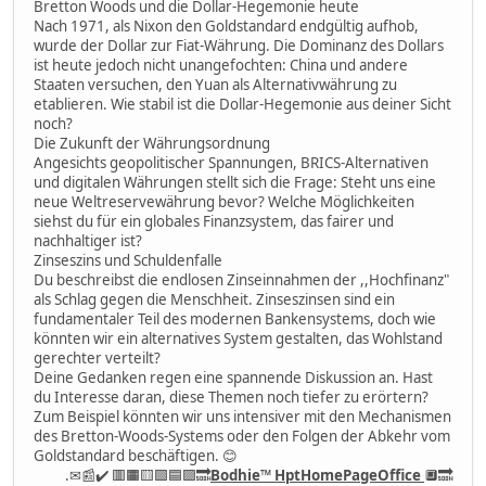
Bretton Woods und die Dollar-Hegemonie heute
Nach 1971, als Nixon den Goldstandard endgültig aufhob,
wurde der Dollar zur Fiat-Währung. Die Dominanz des Dollars
ist heute jedoch nicht unangefochten: China und andere
Staaten versuchen, den Yuan als Alternativwährung zu
etablieren. Wie stabil ist die Dollar-Hegemonie aus deiner Sicht
noch?
Die Zukunft der Währungsordnung
Angesichts geopolitischer Spannungen, BRICS-Alternativen
und digitalen Währungen stellt sich die Frage: Steht uns eine
neue Weltreservewährung bevor? Welche Möglichkeiten
siehst du für ein globales Finanzsystem, das fairer und
nachhaltiger ist?
Zinseszins und Schuldenfalle
Du beschreibst die endlosen Zinseinnahmen der ,,Hochfinanz"
als Schlag gegen die Menschheit. Zinseszinsen sind ein
fundamentaler Teil des modernen Bankensystems, doch wie
könnten wir ein alternatives System gestalten, das Wohlstand
gerechter verteilt?
Deine Gedanken regen eine spannende Diskussion an. Hast
du Interesse daran, diese Themen noch tiefer zu erörtern?
Zum Beispiel könnten wir uns intensiver mit den Mechanismen
des Bretton-Woods-Systems oder den Folgen der Abkehr vom
Goldstandard beschäftigen. 😊
.✉📰✔️ 🟥🟧🟨🟩🟦🟪🔜
Bodhie
™
HptHomePageOffice
🔲🔜