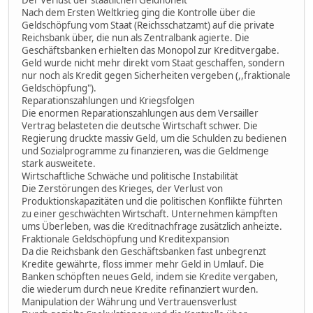
Der Verlust der staatlichen Geldhoheit
Nach dem Ersten Weltkrieg ging die Kontrolle über die
Geldschöpfung vom Staat (Reichsschatzamt) auf die private
Reichsbank über, die nun als Zentralbank agierte. Die
Geschäftsbanken erhielten das Monopol zur Kreditvergabe.
Geld wurde nicht mehr direkt vom Staat geschaffen, sondern
nur noch als Kredit gegen Sicherheiten vergeben (,,fraktionale
Geldschöpfung").
Reparationszahlungen und Kriegsfolgen
Die enormen Reparationszahlungen aus dem Versailler
Vertrag belasteten die deutsche Wirtschaft schwer. Die
Regierung druckte massiv Geld, um die Schulden zu bedienen
und Sozialprogramme zu finanzieren, was die Geldmenge
stark ausweitete.
Wirtschaftliche Schwäche und politische Instabilität
Die Zerstörungen des Krieges, der Verlust von
Produktionskapazitäten und die politischen Konflikte führten
zu einer geschwächten Wirtschaft. Unternehmen kämpften
ums Überleben, was die Kreditnachfrage zusätzlich anheizte.
Fraktionale Geldschöpfung und Kreditexpansion
Da die Reichsbank den Geschäftsbanken fast unbegrenzt
Kredite gewährte, floss immer mehr Geld in Umlauf. Die
Banken schöpften neues Geld, indem sie Kredite vergaben,
die wiederum durch neue Kredite refinanziert wurden.
Manipulation der Währung und Vertrauensverlust