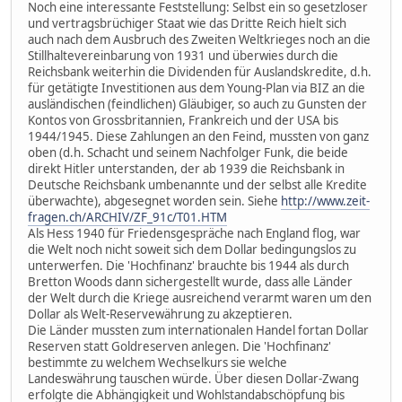
Noch eine interessante Feststellung: Selbst ein so gesetzloser
und vertragsbrüchiger Staat wie das Dritte Reich hielt sich
auch nach dem Ausbruch des Zweiten Weltkrieges noch an die
Stillhaltevereinbarung von 1931 und überwies durch die
Reichsbank weiterhin die Dividenden für Auslandskredite, d.h.
für getätigte Investitionen aus dem Young-Plan via BIZ an die
ausländischen (feindlichen) Gläubiger, so auch zu Gunsten der
Kontos von Grossbritannien, Frankreich und der USA bis
1944/1945. Diese Zahlungen an den Feind, mussten von ganz
oben (d.h. Schacht und seinem Nachfolger Funk, die beide
direkt Hitler unterstanden, der ab 1939 die Reichsbank in
Deutsche Reichsbank umbenannte und der selbst alle Kredite
überwachte), abgesegnet worden sein. Siehe
http://www.zeit-
fragen.ch/ARCHIV/ZF_91c/T01.HTM
Als Hess 1940 für Friedensgespräche nach England flog, war
die Welt noch nicht soweit sich dem Dollar bedingungslos zu
unterwerfen. Die 'Hochfinanz' brauchte bis 1944 als durch
Bretton Woods dann sichergestellt wurde, dass alle Länder
der Welt durch die Kriege ausreichend verarmt waren um den
Dollar als Welt-Reservewährung zu akzeptieren.
Die Länder mussten zum internationalen Handel fortan Dollar
Reserven statt Goldreserven anlegen. Die 'Hochfinanz'
bestimmte zu welchem Wechselkurs sie welche
Landeswährung tauschen würde. Über diesen Dollar-Zwang
erfolgte die Abhängigkeit und Wohlstandabschöpfung bis