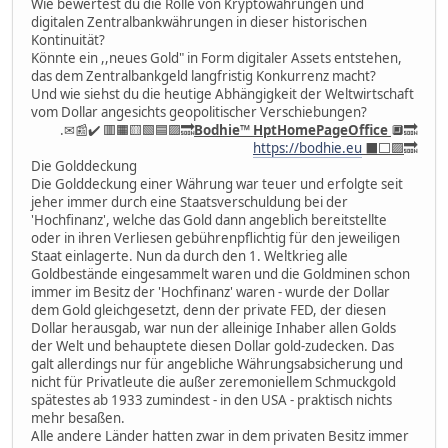
Wie bewertest du die Rolle von Kryptowährungen und
digitalen Zentralbankwährungen in dieser historischen
Kontinuität?
Könnte ein ,,neues Gold" in Form digitaler Assets entstehen,
das dem Zentralbankgeld langfristig Konkurrenz macht?
Und wie siehst du die heutige Abhängigkeit der Weltwirtschaft
vom Dollar angesichts geopolitischer Verschiebungen?
.✉📰✔️ 🟥🟧🟨🟩🟦🟪🔜
Bodhie
™
HptHomePageOffice
🔲🔜
https://bodhie.eu
⬛️⬜️🟪
🔜
Die Golddeckung
Die Golddeckung einer Währung war teuer und erfolgte seit
jeher immer durch eine Staatsverschuldung bei der
'Hochfinanz', welche das Gold dann angeblich bereitstellte
oder in ihren Verliesen gebührenpflichtig für den jeweiligen
Staat einlagerte. Nun da durch den 1. Weltkrieg alle
Goldbestände eingesammelt waren und die Goldminen schon
immer im Besitz der 'Hochfinanz' waren - wurde der Dollar
dem Gold gleichgesetzt, denn der private FED, der diesen
Dollar herausgab, war nun der alleinige Inhaber allen Golds
der Welt und behauptete diesen Dollar gold-zudecken. Das
galt allerdings nur für angebliche Währungsabsicherung und
nicht für Privatleute die außer zeremoniellem Schmuckgold
spätestes ab 1933 zumindest - in den USA - praktisch nichts
mehr besaßen.
Alle andere Länder hatten zwar in dem privaten Besitz immer