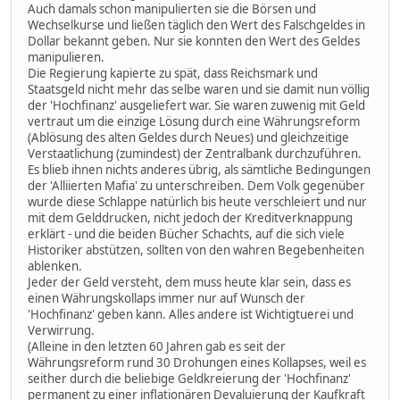
Auch damals schon manipulierten sie die Börsen und
Wechselkurse und ließen täglich den Wert des Falschgeldes in
Dollar bekannt geben. Nur sie konnten den Wert des Geldes
manipulieren.
Die Regierung kapierte zu spät, dass Reichsmark und
Staatsgeld nicht mehr das selbe waren und sie damit nun völlig
der 'Hochfinanz' ausgeliefert war. Sie waren zuwenig mit Geld
vertraut um die einzige Lösung durch eine Währungsreform
(Ablösung des alten Geldes durch Neues) und gleichzeitige
Verstaatlichung (zumindest) der Zentralbank durchzuführen.
Es blieb ihnen nichts anderes übrig, als sämtliche Bedingungen
der 'Alliierten Mafia' zu unterschreiben. Dem Volk gegenüber
wurde diese Schlappe natürlich bis heute verschleiert und nur
mit dem Gelddrucken, nicht jedoch der Kreditverknappung
erklärt - und die beiden Bücher Schachts, auf die sich viele
Historiker abstützen, sollten von den wahren Begebenheiten
ablenken.
Jeder der Geld versteht, dem muss heute klar sein, dass es
einen Währungskollaps immer nur auf Wunsch der
'Hochfinanz' geben kann. Alles andere ist Wichtigtuerei und
Verwirrung.
(Alleine in den letzten 60 Jahren gab es seit der
Währungsreform rund 30 Drohungen eines Kollapses, weil es
seither durch die beliebige Geldkreierung der 'Hochfinanz'
permanent zu einer inflationären Devaluierung der Kaufkraft