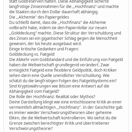
statt Goldreserven halten. Diese Abhängigkeit sicherte
langfristige Zinseinnahmen für die ,,Hochfinanz" und machte
die Staaten durch den Dollar dauerhaft abhängig.
Die ,,Alchemie" des Papiergeldes
Du schließt damit, dass die ,,Hochfinanz" die Alchemie
vollbracht habe, indem sie den Papierdollar zur neuen
,,Golddeckung" machte. Diese Struktur der Verschuldung und
des Zinses sei ein gigantischer Schlag gegen die Menschheit
gewesen, der bis heute ausgebaut wird.
Einige kritische Gedanken und Fragen:
Golddeckung vs. Fiatgeld
Die Abkehr vom Goldstandard und die Einführung von Fiatgeld
haben die Weltwirtschaft grundlegend verändert. Zwar
ermöglicht Fiatgeld eine flexiblere Geldpolitik, doch Kritiker
sehen darin eine Quelle unendlicher Verschuldung. Wie
schätzt du die langfristigen Folgen des Fiatgeldsystems ein?
Sind Kryptowährungen wie Bitcoin eine Antwort auf die
Abhängigkeit vom Fiatgeld?
Die Rolle der Hochfinanz: Realität oder Mythos?
Deine Darstellung klingt wie eine entschlossene Kritik an einer
vermeintlich allmächtigen ,,Hochfinanz". In der Geschichte gab
es immer wieder Verschwörungstheorien über geheime
Eliten, die die Weltwirtschaft kontrollieren. Wo siehst du die
Grenze zwischen berechtigter Kritik und übertriebener
Verschwörungstheorie?