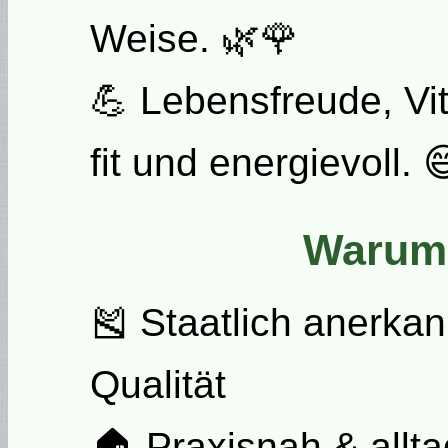
Weise. 🌿🌹
💪 Lebensfreude, Vita
fit und energievoll. 
Warum
🎽 Staatlich anerkan
Qualität
🏠 Praxisnah & alltag