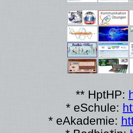
** HptHP:
* eSchule:
h
* eAkademie:
ht