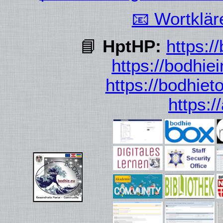
📧 Wortklä
📘
HptHP:
https:/
https://bodhie
https://bodhiet
https: