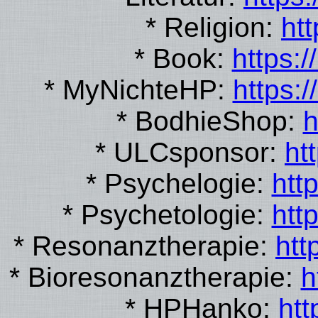
* Religion:
htt
* Book:
https:
* MyNichteHP:
https:
* BodhieShop:
h
* ULCsponsor:
ht
* Psychelogie:
htt
* Psychetologie:
htt
* Resonanztherapie:
htt
* Bioresonanztherapie:
h
* HPHanko:
htt