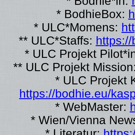
* Bodhie*in:
* BodhieBox:
h
* ULC*Momens:
ht
** ULC*Staffs:
https:/
* ULC Projekt Pilot*i
** ULC Projekt Mission
* ULC Projekt K
https://bodhie.eu/kas
* WebMaster:
h
* Wien/Vienna New
* Literatur:
https: