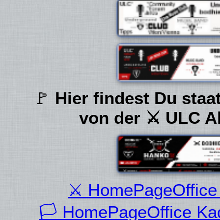
🚩
Hier findest Du staa
von der ⚔ ULC A
⚔ HomePageOffice 
🏳 HomePageOffice Kad