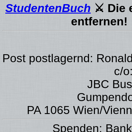
StudentenBuch
⚔ Die 
entfernen!
Post postlagernd: Ronal
c/o
JBC Bus
Gumpendor
PA 1065 Wien/Vienna
Spenden: Bank