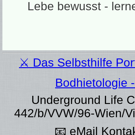
Lebe bewusst - lerne
⚔ Das Selbsthilfe Po
Bodhietologie -
Underground Life C
442/b/VVW/96-Wien/Vi
📧
eMail Kontak