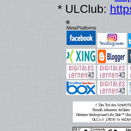
* ULClub:
http
🌐
MetaPlatforms