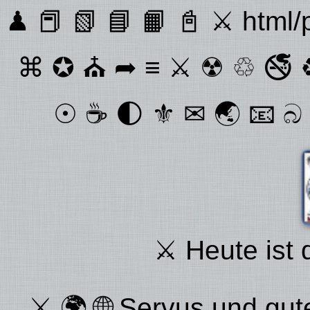
♟ 📕 📗 📘 📙 📓 ⚔ html/
⌘ ✪ ⛪ ➦ ≡ ⚔ ☢ ♲ 🚭 ♻
☉ ☕ 🌓 ⚜ ✉ 🌏 📧 බ 
⚔ Heute ist 
⚔ 🌍 🌐 Servus und gu