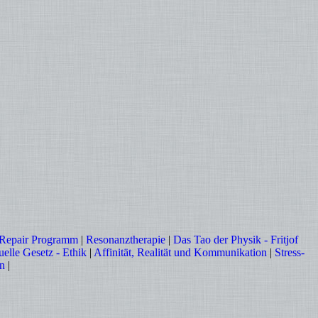
Repair Programm
|
Resonanztherapie
|
Das Tao der Physik - Fritjof
uelle Gesetz - Ethik
|
Affinität, Realität und Kommunikation
|
Stress-
en
|