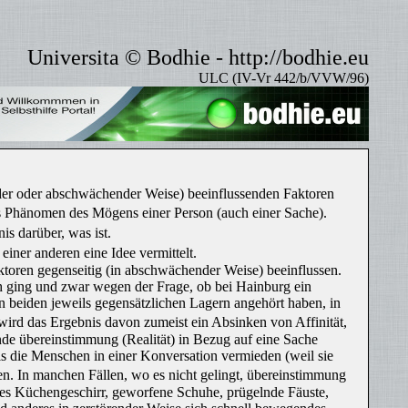
Universita © Bodhie - http://bodhie.eu
ULC (IV-Vr 442/b/VVW/96)
ender oder abschwächender Weise) beeinflussenden Faktoren
as Phänomen des Mögens einer Person (auch einer Sache).
s darüber, was ist.
ner anderen eine Idee vermittelt.
aktoren gegenseitig (in abschwächender Weise) beeinflussen.
eich ging und zwar wegen der Frage, ob bei Hainburg ein
 beiden jeweils gegensätzlichen Lagern angehört haben, in
d das Ergebnis davon zumeist ein Absinken von Affinität,
e übereinstimmung (Realität) in Bezug auf eine Sache
ls die Menschen in einer Konversation vermieden (weil sie
 In manchen Fällen, wo es nicht gelingt, übereinstimmung
des Küchengeschirr, geworfene Schuhe, prügelnde Fäuste,