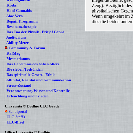
fliegende Steine, ge
|
Krebs
Zeug). Bezüglich des
|
Hanf-Cannabis
physikalischen Gegens
|
Aloe Vera
Wenn umgekehrt im Zug
|
Repair Programm
dies die beiden ander
|
Resonanztherapie
|
Das Tao der Physik - Fritjof Capra
|
Auditorium
|
Ability Meter
Community & Forum
|
KalMag
|
Mesmerismus
|
Das Geheimnis des hohen Alters
|
Die sieben Todsünden
|
Das spirituelle Gesetz - Ethik
|
Affinität, Realität und Kommunikation
|
Stress-Zustand
|
Verantwortung, Wissen und Kontrolle
|
Erleuchtung und Frieden
Universita © Bodhie ULC Grade
Schulportal
|
ULC-Staff's
|
ULC-Brief
Office Universita © Bodhie