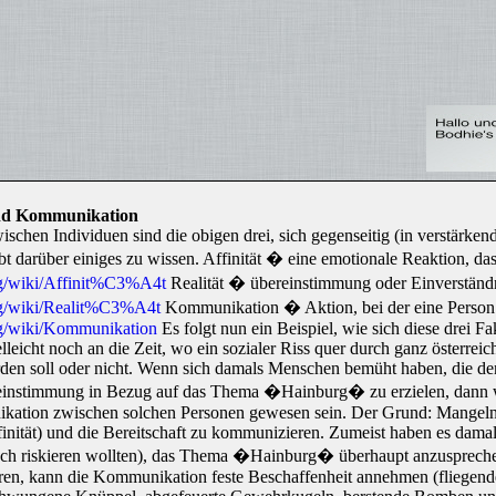
 und Kommunikation
ischen Individuen sind die obigen drei, sich gegenseitig (in verstärk
t darüber einiges zu wissen. Affinität � eine emotionale Reaktion, d
org/wiki/Affinit%C3%A4t
Realität � übereinstimmung oder Einverständni
org/wiki/Realit%C3%A4t
Kommunikation � Aktion, bei der eine Person ei
org/wiki/Kommunikation
Es folgt nun ein Beispiel, wie sich diese drei F
ielleicht noch an die Zeit, wo ein sozialer Riss quer durch ganz österr
den soll oder nicht. Wenn sich damals Menschen bemüht haben, die den
instimmung in Bezug auf das Thema �Hainburg� zu erzielen, dann wir
kation zwischen solchen Personen gewesen sein. Der Grund: Mangelnd
inität) und die Bereitschaft zu kommunizieren. Zumeist haben es dama
h riskieren wollten), das Thema �Hainburg� überhaupt anzusprechen.
ühren, kann die Kommunikation feste Beschaffenheit annehmen (fliegen