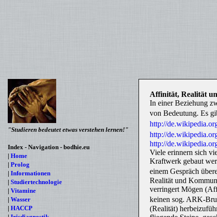
Affinität, Realität
In einer Beziehung zw
von Bedeutung. Es gib
http://de.wikipedia.
"Studieren bedeutet etwas verstehen lernen!"
http://de.wikipedia.
http://de.wikipedia.
Index
- Navigation - bodhie.eu
Viele erinnern sich v
|
Home
Kraftwerk gebaut wer
|
Prolog
einem Gespräch übere
|
Informationen
Realität und Kommuni
|
Studiertechnologie
verringert Mögen (Aff
|
Vitamine
keinen sog. ARK-Bruc
|
Wasser
|
HACCP
(Realität) herbeizuf
|
Irisdiagnostik