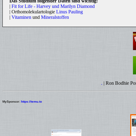
Das Studium folgender Daten sind wichtig:
|
Fit for Life - Harvey und Marilyn Diamond
| Orthomolekulartologie
Linus Pauling
|
Vitaminen
und
Mineralstoffen
.
| Ron Bodhie Po
MySponsor:
https://temu.to