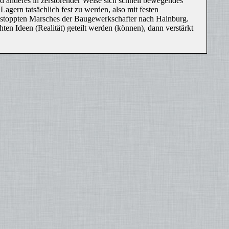
 anderes in zerstörender Weise sich schnell bewegendes
ern tatsächlich fest zu werden, also mit festen
 gestoppten Marsches der Baugewerkschafter nach Hainburg.
n Ideen (Realität) geteilt werden (können), dann verstärkt