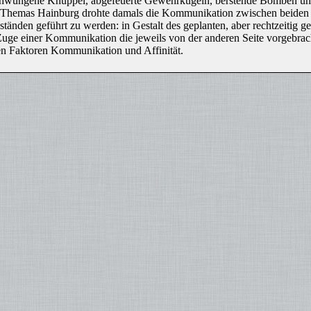
schwungene Knüppel, abgefeuerte Gewehrkugeln, berstende Bomben und
 Themas Hainburg drohte damals die Kommunikation zwischen beiden Lag
tänden geführt zu werden: in Gestalt des geplanten, aber rechtzeitig
e einer Kommunikation die jeweils von der anderen Seite vorgebrachte
en Faktoren Kommunikation und Affinität.