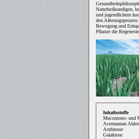
Gesundheitsphilosophi
Naturheilkundigen, be
und jugendlichem äus
den Alterungsprozess 
Bewegung und Entspan
Pflanze die Regenerat
Inhaltsstoffe
Mucomono- und M
Acemannan Aldon
Arabinose
Galaktose