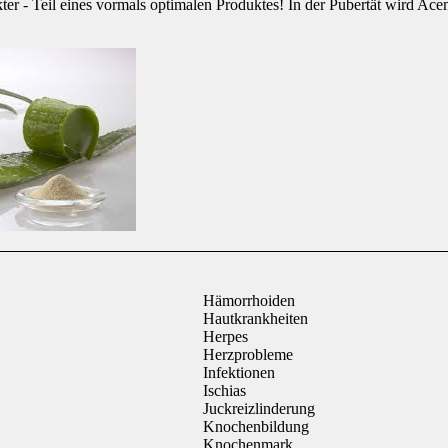
er - Teil eines vormals optimalen Produktes! In der Pubertät wird Acem
Hämorrhoiden
Hautkrankheiten
Herpes
Herzprobleme
Infektionen
Ischias
Juckreizlinderung
Knochenbildung
Knochenmark