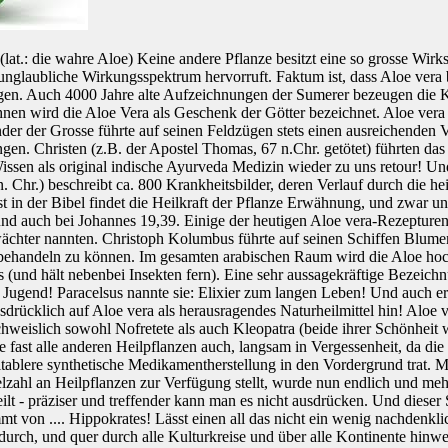
lat.: die wahre Aloe) Keine andere Pflanze besitzt eine so grosse Wirks
unglaubliche Wirkungsspektrum hervorruft. Faktum ist, dass Aloe vera be
en. Auch 4000 Jahre alte Aufzeichnungen der Sumerer bezeugen die K
ihnen wird die Aloe Vera als Geschenk der Götter bezeichnet. Aloe vera
r der Grosse führte auf seinen Feldzügen stets einen ausreichenden Vorr
gen. Christen (z.B. der Apostel Thomas, 67 n.Chr. getötet) führten das
ssen als original indische Ayurveda Medizin wieder zu uns retour! Und
 n. Chr.) beschreibt ca. 800 Krankheitsbilder, deren Verlauf durch die 
bst in der Bibel findet die Heilkraft der Pflanze Erwähnung, und zwar 
d auch bei Johannes 19,39. Einige der heutigen Aloe vera-Rezepturen
ächter nannten. Christoph Kolumbus führte auf seinen Schiffen Blume
behandeln zu können. Im gesamten arabischen Raum wird die Aloe hoch
(und hält nebenbei Insekten fern). Eine sehr aussagekräftige Bezeich
er Jugend! Paracelsus nannte sie: Elixier zum langen Leben! Und auch 
usdrücklich auf Aloe vera als herausragendes Naturheilmittel hin! Aloe 
hweislich sowohl Nofretete als auch Kleopatra (beide ihrer Schönheit
ie fast alle anderen Heilpflanzen auch, langsam in Vergessenheit, da 
itablere synthetische Medikamentherstellung in den Vordergrund trat
elzahl an Heilpflanzen zur Verfügung stellt, wurde nun endlich und meh
heilt - präziser und treffender kann man es nicht ausdrücken. Und dieser 
ammt von .... Hippokrates! Lässt einen all das nicht ein wenig nachdenk
durch, und quer durch alle Kulturkreise und über alle Kontinente hinw