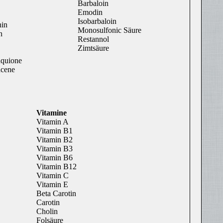
Barbaloin
Emodin
Isobarbaloin
nin
Monosulfonic Säure
n
Restannol
Zimtsäure
aquione
acene
Vitamine
Vitamin A
Vitamin B1
Vitamin B2
Vitamin B3
Vitamin B6
Vitamin B12
Vitamin C
Vitamin E
Beta Carotin
Carotin
Cholin
Folsäure