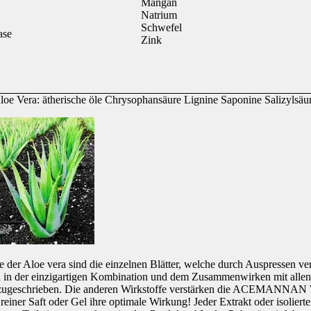
Mangan
Natrium
Schwefel
ase
Zink
loe Vera: ätherische öle Chrysophansäure Lignine Saponine Salizylsäur
e der Aloe vera sind die einzelnen Blätter, welche durch Auspressen ve
r einzigartigen Kombination und dem Zusammenwirken mit allen ande
 zugeschrieben. Die anderen Wirkstoffe verstärken die ACEMANNAN W
s reiner Saft oder Gel ihre optimale Wirkung! Jeder Extrakt oder isolierte