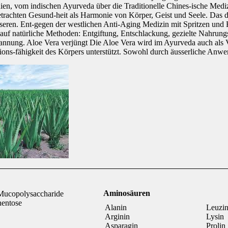
en, vom indischen Ayurveda über die Traditionelle Chines-ische Mediz
trachten Gesund-heit als Harmonie von Körper, Geist und Seele. Das da
seren. Ent-gegen der westlichen Anti-Aging Medizin mit Spritzen und 
auf natürliche Methoden: Entgiftung, Entschlackung, gezielte Nahrungs
nung. Aloe Vera verjüngt Die Aloe Vera wird im Ayurveda auch als Ve
ions-fähigkeit des Körpers unterstützt. Sowohl durch äusserliche Anwe
Aminosäuren
ucopolysaccharide
entose
Alanin
Leuzi
Arginin
Lysin
Asparagin
Prolin