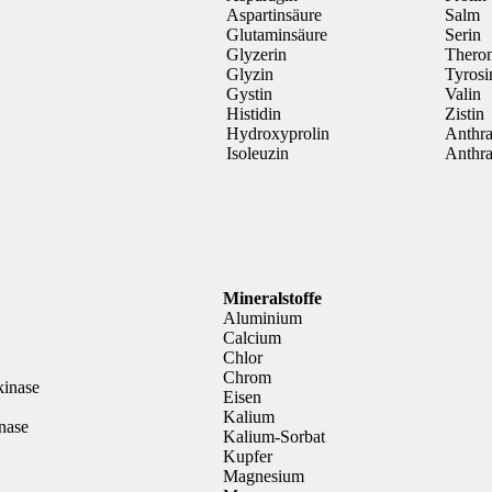
Aspartinsäure
Salm
Glutaminsäure
Serin
Glyzerin
Thero
Glyzin
Tyrosi
Gystin
Valin
Histidin
Zistin
Hydroxyprolin
Anthr
Isoleuzin
Anthr
Mineralstoffe
Aluminium
Calcium
Chlor
Chrom
kinase
Eisen
Kalium
nase
Kalium-Sorbat
Kupfer
Magnesium