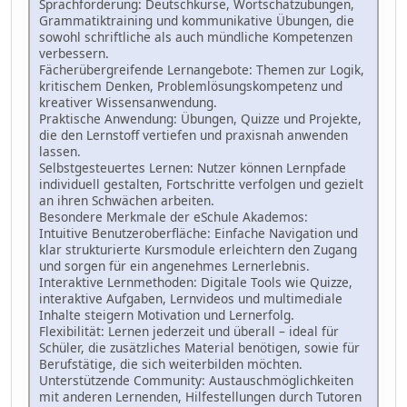
Sprachförderung: Deutschkurse, Wortschatzübungen,
Grammatiktraining und kommunikative Übungen, die
sowohl schriftliche als auch mündliche Kompetenzen
verbessern.
Fächerübergreifende Lernangebote: Themen zur Logik,
kritischem Denken, Problemlösungskompetenz und
kreativer Wissensanwendung.
Praktische Anwendung: Übungen, Quizze und Projekte,
die den Lernstoff vertiefen und praxisnah anwenden
lassen.
Selbstgesteuertes Lernen: Nutzer können Lernpfade
individuell gestalten, Fortschritte verfolgen und gezielt
an ihren Schwächen arbeiten.
Besondere Merkmale der eSchule Akademos:
Intuitive Benutzeroberfläche: Einfache Navigation und
klar strukturierte Kursmodule erleichtern den Zugang
und sorgen für ein angenehmes Lernerlebnis.
Interaktive Lernmethoden: Digitale Tools wie Quizze,
interaktive Aufgaben, Lernvideos und multimediale
Inhalte steigern Motivation und Lernerfolg.
Flexibilität: Lernen jederzeit und überall – ideal für
Schüler, die zusätzliches Material benötigen, sowie für
Berufstätige, die sich weiterbilden möchten.
Unterstützende Community: Austauschmöglichkeiten
mit anderen Lernenden, Hilfestellungen durch Tutoren