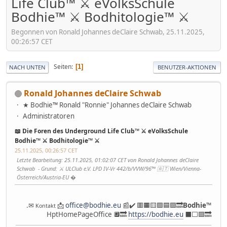
Life Club™ ⚔ eVolksSchule
Bodhie™ ⚔ Bodhitologie™ ⚔
Begonnen von Ronald Johannes deClaire Schwab, 25.11.2025,
00:26:57 CET
Seiten
1
NACH UNTEN
BENUTZER-AKTIONEN
Ronald Johannes deClaire Schwab
★ Bodhie™ Ronald "Ronnie" Johannes deClaire Schwab
Administratoren
📖 Die Foren des Underground Life Club™ ⚔ eVolksSchule
Bodhie™ ⚔ Bodhitologie™ ⚔
25.11.2025, 00:26:57 CET
Letzte Bearbeitung
: 25.11.2025, 01:02:07 CET von Ronald Johannes deClaire
Schwab
Grund
: ⚔ ULClub e.V. LPD IV-Vr 442/b/VVW/96™ 🇦🇹 Wien/Vienna-
Österreich/Austria-EU �
.✉
📩
office@bodhie.eu
📰✔️ 🟥🟧🟨🟩🟦🟪🔜
Bodhie
™
Kontakt
HptHomePageOffice 🔲🔜
https://bodhie.eu
⬛️⬜️🟪🔜