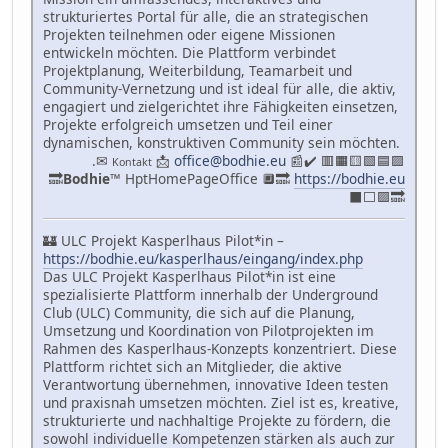
strukturiertes Portal für alle, die an strategischen
Projekten teilnehmen oder eigene Missionen
entwickeln möchten. Die Plattform verbindet
Projektplanung, Weiterbildung, Teamarbeit und
Community-Vernetzung und ist ideal für alle, die aktiv,
engagiert und zielgerichtet ihre Fähigkeiten einsetzen,
Projekte erfolgreich umsetzen und Teil einer
dynamischen, konstruktiven Community sein möchten.
.✉
📩
office@bodhie.eu
📰✔️ 🟥🟧🟨🟩🟦🟪
Kontakt
🔜
Bodhie
™ HptHomePageOffice 🔲🔜
https://bodhie.eu
⬛️⬜️🟪🔜
🏰 ULC Projekt Kasperlhaus Pilot*in –
https://bodhie.eu/kasperlhaus/eingang/index.php
Das ULC Projekt Kasperlhaus Pilot*in ist eine
spezialisierte Plattform innerhalb der Underground
Club (ULC) Community, die sich auf die Planung,
Umsetzung und Koordination von Pilotprojekten im
Rahmen des Kasperlhaus-Konzepts konzentriert. Diese
Plattform richtet sich an Mitglieder, die aktive
Verantwortung übernehmen, innovative Ideen testen
und praxisnah umsetzen möchten. Ziel ist es, kreative,
strukturierte und nachhaltige Projekte zu fördern, die
sowohl individuelle Kompetenzen stärken als auch zur