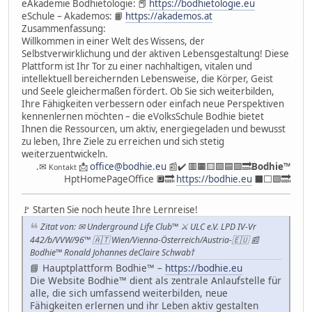
eAkademie Bodhietologie: 📕
https://bodhietologie.eu
eSchule – Akademos: 📙
https://akademos.at
Zusammenfassung:
Willkommen in einer Welt des Wissens, der
Selbstverwirklichung und der aktiven Lebensgestaltung! Diese
Plattform ist Ihr Tor zu einer nachhaltigen, vitalen und
intellektuell bereichernden Lebensweise, die Körper, Geist
und Seele gleichermaßen fördert. Ob Sie sich weiterbilden,
Ihre Fähigkeiten verbessern oder einfach neue Perspektiven
kennenlernen möchten – die eVolksSchule Bodhie bietet
Ihnen die Ressourcen, um aktiv, energiegeladen und bewusst
zu leben, Ihre Ziele zu erreichen und sich stetig
weiterzuentwickeln.
.✉
📩
office@bodhie.eu
📰✔️ 🟥🟧🟨🟩🟦🟪🔜
Bodhie
™
Kontakt
HptHomePageOffice 🔲🔜
https://bodhie.eu
⬛️⬜️🟪🔜
🚩 Starten Sie noch heute Ihre Lernreise!
Zitat von: ✉ Underground Life Club™ ⚔ ULC e.V. LPD IV-Vr
442/b/VVW/96™ 🇦🇹 Wien/Vienna-Österreich/Austria-🇪🇺 📰
Bodhie™ Ronald Johannes deClaire Schwab†
📘 Hauptplattform Bodhie™ –
https://bodhie.eu
Die Website Bodhie™ dient als zentrale Anlaufstelle für
alle, die sich umfassend weiterbilden, neue
Fähigkeiten erlernen und ihr Leben aktiv gestalten