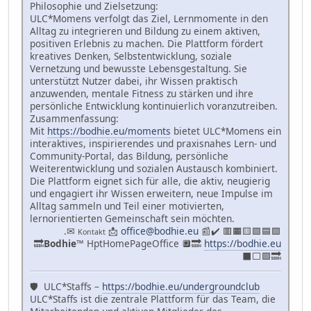
Philosophie und Zielsetzung:
ULC*Momens verfolgt das Ziel, Lernmomente in den
Alltag zu integrieren und Bildung zu einem aktiven,
positiven Erlebnis zu machen. Die Plattform fördert
kreatives Denken, Selbstentwicklung, soziale
Vernetzung und bewusste Lebensgestaltung. Sie
unterstützt Nutzer dabei, ihr Wissen praktisch
anzuwenden, mentale Fitness zu stärken und ihre
persönliche Entwicklung kontinuierlich voranzutreiben.
Zusammenfassung:
Mit
https://bodhie.eu/moments
bietet ULC*Momens ein
interaktives, inspirierendes und praxisnahes Lern- und
Community-Portal, das Bildung, persönliche
Weiterentwicklung und sozialen Austausch kombiniert.
Die Plattform eignet sich für alle, die aktiv, neugierig
und engagiert ihr Wissen erweitern, neue Impulse im
Alltag sammeln und Teil einer motivierten,
lernorientierten Gemeinschaft sein möchten.
.✉
📩
office@bodhie.eu
📰✔️ 🟥🟧🟨🟩🟦🟪
Kontakt
🔜
Bodhie
™ HptHomePageOffice 🔲🔜
https://bodhie.eu
⬛️⬜️🟪🔜
🛡 ULC*Staffs –
https://bodhie.eu/undergroundclub
ULC*Staffs ist die zentrale Plattform für das Team, die