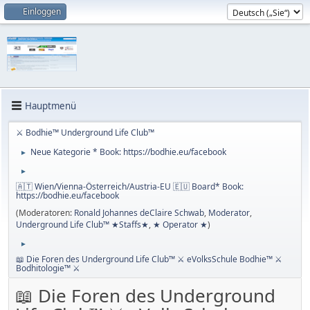
Einloggen
Hauptmenü
⚔ Bodhie™ Underground Life Club™
Neue Kategorie * Book: https://bodhie.eu/facebook
►
►
🇦🇹 Wien/Vienna-Österreich/Austria-EU 🇪🇺 Board* Book:
https://bodhie.eu/facebook
(Moderatoren:
Ronald Johannes deClaire Schwab
,
Moderator
,
Underground Life Club™ ★Staffs★
,
★ Operator ★
)
►
📖 Die Foren des Underground Life Club™ ⚔ eVolksSchule Bodhie™ ⚔
Bodhitologie™ ⚔
📖 Die Foren des Underground