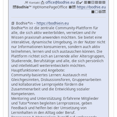
.✉
📩
office@bodhie.eu
📰✔️ 🟥🟧🟨🟩🟦🟪
Kontakt
🔜
Bodhie
™ HptHomePageOffice 🔲🔜
https://bodhie.eu
⬛️⬜️🟪🔜
📗 Bodhie*in –
https://bodhiein.eu
Bodhie*in ist die zentrale Community-Plattform für
alle, die sich aktiv weiterbilden, vernetzen und ihr
Wissen praxisnah anwenden möchten. Sie bietet eine
interaktive, dynamische Umgebung, in der Nutzer nicht
nur Informationen konsumieren, sondern auch aktiv
teilnehmen, lernen und sich austauschen können. Die
Plattform richtet sich an Lernende aller Altersgruppen,
Studierende, Berufstätige und alle, die sich persönlich
und intellektuell weiterentwickeln möchten.
Hauptfunktionen und Angebote:
Community-basiertes Lernen: Austausch mit
Gleichgesinnten, Diskussionsforen, Gruppenarbeiten
und kollaborative Lernprojekte fördern die
Zusammenarbeit und die Entwicklung sozialer
Kompetenzen.
Mentoring und Unterstützung: Erfahrene Mitglieder
und Tutor*innen begleiten Lernprozesse, geben
Feedback und helfen bei der Umsetzung von
Lerninhalten in den Alltag oder Beruf.