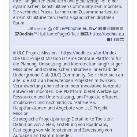
ihre Fähigkeiten erweitern und gleichzeitig Teil einer
dynamischen, konstruktiven Community sein möchten.
Sie verbindet Praxis, Lernen und Zusammenarbeit in
einem strukturierten, leicht zugänglichen digitalen
Raum.
.✉
📩
office@bodhie.eu
📰✔️ 🟥🟧🟨🟩🟦🟪
Kontakt
🔜
Bodhie
™ HptHomePageOffice 🔲🔜
https://bodhie.eu
⬛️⬜️🟪🔜
🌐 ULC Projekt Mission –
https://bodhie.eu/smf/index
Die ULC Projekt Mission ist eine zentrale Plattform für
die Planung, Umsetzung und Koordination langfristiger
Missionen und strategischer Initiativen innerhalb der
Underground Club (ULC) Community. Sie richtet sich an
alle, die aktiv an bedeutenden Projekten mitwirken,
Verantwortung übernehmen oder innovative Konzepte
entwickeln möchten. Die Plattform bietet Werkzeuge,
Ressourcen und Unterstützung, um Projekte effizient,
strukturiert und nachhaltig zu realisieren.
Hauptfunktionen und Angebote von ULC Projekt
Mission:
Strategische Projektplanung: Detaillierte Tools zur
Definition von Zielen, Erstellung von Roadmaps,
Festlegung von Meilensteinen und Zuweisung von
Aufgaben an Teammitglieder.