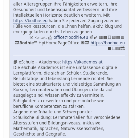
aller Altersgruppen ihre Fähigkeiten erweitern, ihre
Gesundheit und Lebensqualität verbessern und ihre
intellektuellen Horizonte deutlich erweitern. Mit
https://bodhie.eu
haben Sie jederzeit Zugang zu einer
Fülle von Ressourcen, die Ihnen helfen, aktiv, klug und
energiegeladen durchs Leben zu gehen.
.✉
📩
office@bodhie.eu
📰✔️ 🟥🟧🟨🟩🟦🟪
Kontakt
🔜
Bodhie
™ HptHomePageOffice 🔲🔜
https://bodhie.eu
⬛️⬜️🟪🔜
📙 eSchule – Akademos:
https://akademos.at
Die eSchule Akademos ist eine umfassende digitale
Lernplattform, die sich an Schüler, Studierende,
Berufstätige und lebenslang Lernende richtet. Sie
bietet eine strukturierte und vielseitige Sammlung an
Kursen, Lernmaterialien und Übungen, die darauf
ausgelegt sind, Wissen effektiv zu vermitteln,
Fähigkeiten zu erweitern und persönliche wie
berufliche Kompetenzen zu stärken.
Angebotene Inhalte und Schwerpunkte:
Schulische Bildung: Lernmaterialien für verschiedene
Altersstufen und Bildungsniveaus, inklusive
Mathematik, Sprachen, Naturwissenschaften,
Geschichte und Geografie.