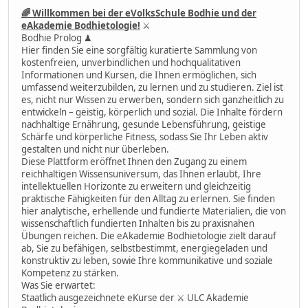
🌈 Willkommen bei der eVolksSchule Bodhie und der
eAkademie Bodhietologie!
⚔
Bodhie Prolog ♟
Hier finden Sie eine sorgfältig kuratierte Sammlung von
kostenfreien, unverbindlichen und hochqualitativen
Informationen und Kursen, die Ihnen ermöglichen, sich
umfassend weiterzubilden, zu lernen und zu studieren. Ziel ist
es, nicht nur Wissen zu erwerben, sondern sich ganzheitlich zu
entwickeln – geistig, körperlich und sozial. Die Inhalte fördern
nachhaltige Ernährung, gesunde Lebensführung, geistige
Schärfe und körperliche Fitness, sodass Sie Ihr Leben aktiv
gestalten und nicht nur überleben.
Diese Plattform eröffnet Ihnen den Zugang zu einem
reichhaltigen Wissensuniversum, das Ihnen erlaubt, Ihre
intellektuellen Horizonte zu erweitern und gleichzeitig
praktische Fähigkeiten für den Alltag zu erlernen. Sie finden
hier analytische, erhellende und fundierte Materialien, die von
wissenschaftlich fundierten Inhalten bis zu praxisnahen
Übungen reichen. Die eAkademie Bodhietologie zielt darauf
ab, Sie zu befähigen, selbstbestimmt, energiegeladen und
konstruktiv zu leben, sowie Ihre kommunikative und soziale
Kompetenz zu stärken.
Was Sie erwartet:
Staatlich ausgezeichnete eKurse der ⚔ ULC Akademie