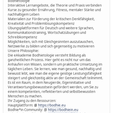
Bodhietologie
Interaktive Lernangebote, die Theorie und Praxis verbinden
Kurse zu gesunder Ernährung, Fitness, mentaler Stärke und
nachhaltigem Leben
Materialien zur Förderung der kritischen Denkfähigkeit,
Kreativität und Problemlösungskompetenz
Übungsplattformen für Deutsch und weitere Sprachen,
Kommunikationstraining, Wortschatzübungen und
Schreibkompetenz
Möglichkeiten, sich mit Gleichgesinnten auszutauschen,
Netzwerke zu bilden und sich gegenseitig zu motivieren
Unsere Philosophie:
Die eAkademie Bodhietologie versteht Bildung als
ganzheitlichen Prozess. Hier geht es nicht nur um das
Anhäufen von Wissen, sondern um praktische Umsetzung im
täglichen Leben. Sie lernen, wie man gesund, nachhaltig und
bewusst lebt, wie man die eigene geistige Leistungsfähigkeit
steigert und gleichzeitig aktiv an der Gemeinschaft teilnimmt.
Es ist ein Raum, in dem Neugierde, Eigeninitiative und
Verantwortungsbewusstsein gefördert werden, um Sie zu
einem kompetenten, reflektierten und selbstbewussten
Menschen zu machen.
Ihr Zugang zu den Ressourcen:
Hauptplattform: 📘
https://bodhie.eu
Bodhie*in Community: 📗
https://bodhiein.eu