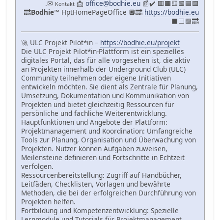
.✉
📩
office@bodhie.eu
📰✔️ 🟥🟧🟨🟩🟦🟪
Kontakt
🔜
Bodhie
™ HptHomePageOffice 🔲🔜
https://bodhie.eu
⬛️⬜️🟪🔜
🚀 ULC Projekt Pilot*in –
https://bodhie.eu/projekt
Die ULC Projekt Pilot*in-Plattform ist ein spezielles
digitales Portal, das für alle vorgesehen ist, die aktiv
an Projekten innerhalb der Underground Club (ULC)
Community teilnehmen oder eigene Initiativen
entwickeln möchten. Sie dient als Zentrale für Planung,
Umsetzung, Dokumentation und Kommunikation von
Projekten und bietet gleichzeitig Ressourcen für
persönliche und fachliche Weiterentwicklung.
Hauptfunktionen und Angebote der Plattform:
Projektmanagement und Koordination: Umfangreiche
Tools zur Planung, Organisation und Überwachung von
Projekten. Nutzer können Aufgaben zuweisen,
Meilensteine definieren und Fortschritte in Echtzeit
verfolgen.
Ressourcenbereitstellung: Zugriff auf Handbücher,
Leitfäden, Checklisten, Vorlagen und bewährte
Methoden, die bei der erfolgreichen Durchführung von
Projekten helfen.
Fortbildung und Kompetenzentwicklung: Spezielle
Lernmodule und Tutorials für Projektmanagement,