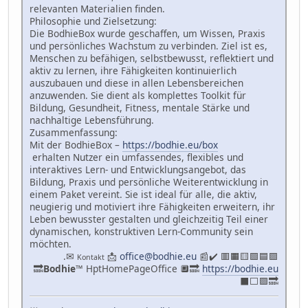
relevanten Materialien finden.
Philosophie und Zielsetzung:
Die BodhieBox wurde geschaffen, um Wissen, Praxis
und persönliches Wachstum zu verbinden. Ziel ist es,
Menschen zu befähigen, selbstbewusst, reflektiert und
aktiv zu lernen, ihre Fähigkeiten kontinuierlich
auszubauen und diese in allen Lebensbereichen
anzuwenden. Sie dient als komplettes Toolkit für
Bildung, Gesundheit, Fitness, mentale Stärke und
nachhaltige Lebensführung.
Zusammenfassung:
Mit der BodhieBox –
https://bodhie.eu/box
erhalten Nutzer ein umfassendes, flexibles und
interaktives Lern- und Entwicklungsangebot, das
Bildung, Praxis und persönliche Weiterentwicklung in
einem Paket vereint. Sie ist ideal für alle, die aktiv,
neugierig und motiviert ihre Fähigkeiten erweitern, ihr
Leben bewusster gestalten und gleichzeitig Teil einer
dynamischen, konstruktiven Lern-Community sein
möchten.
.✉
📩
office@bodhie.eu
📰✔️ 🟥🟧🟨🟩🟦🟪
Kontakt
🔜
Bodhie
™ HptHomePageOffice 🔲🔜
https://bodhie.eu
⬛️⬜️🟪🔜