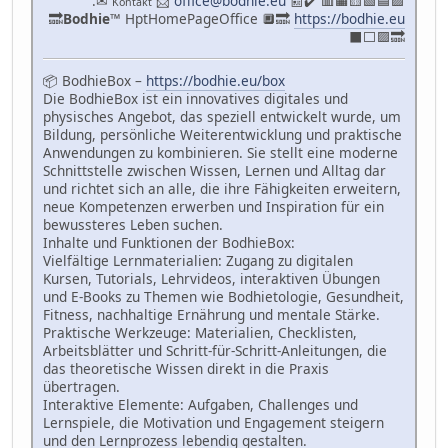
.✉
📩
office@bodhie.eu
📰✔️ 🟥🟧🟨🟩🟦🟪
Kontakt
🔜
Bodhie
™ HptHomePageOffice 🔲🔜
https://bodhie.eu
⬛️⬜️🟪🔜
📦 BodhieBox –
https://bodhie.eu/box
Die BodhieBox ist ein innovatives digitales und
physisches Angebot, das speziell entwickelt wurde, um
Bildung, persönliche Weiterentwicklung und praktische
Anwendungen zu kombinieren. Sie stellt eine moderne
Schnittstelle zwischen Wissen, Lernen und Alltag dar
und richtet sich an alle, die ihre Fähigkeiten erweitern,
neue Kompetenzen erwerben und Inspiration für ein
bewussteres Leben suchen.
Inhalte und Funktionen der BodhieBox:
Vielfältige Lernmaterialien: Zugang zu digitalen
Kursen, Tutorials, Lehrvideos, interaktiven Übungen
und E-Books zu Themen wie Bodhietologie, Gesundheit,
Fitness, nachhaltige Ernährung und mentale Stärke.
Praktische Werkzeuge: Materialien, Checklisten,
Arbeitsblätter und Schritt-für-Schritt-Anleitungen, die
das theoretische Wissen direkt in die Praxis
übertragen.
Interaktive Elemente: Aufgaben, Challenges und
Lernspiele, die Motivation und Engagement steigern
und den Lernprozess lebendig gestalten.