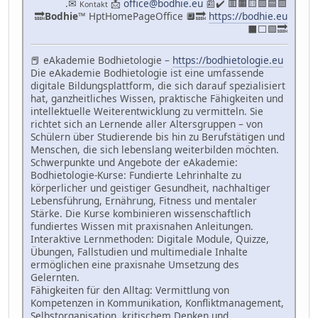
.✉
📩
office@bodhie.eu
📰✔️ 🟥🟧🟨🟩🟦🟪
Kontakt
🔜
Bodhie
™ HptHomePageOffice 🔲🔜
https://bodhie.eu
⬛️⬜️🟪🔜
📕 eAkademie Bodhietologie –
https://bodhietologie.eu
Die eAkademie Bodhietologie ist eine umfassende
digitale Bildungsplattform, die sich darauf spezialisiert
hat, ganzheitliches Wissen, praktische Fähigkeiten und
intellektuelle Weiterentwicklung zu vermitteln. Sie
richtet sich an Lernende aller Altersgruppen – von
Schülern über Studierende bis hin zu Berufstätigen und
Menschen, die sich lebenslang weiterbilden möchten.
Schwerpunkte und Angebote der eAkademie:
Bodhietologie-Kurse: Fundierte Lehrinhalte zu
körperlicher und geistiger Gesundheit, nachhaltiger
Lebensführung, Ernährung, Fitness und mentaler
Stärke. Die Kurse kombinieren wissenschaftlich
fundiertes Wissen mit praxisnahen Anleitungen.
Interaktive Lernmethoden: Digitale Module, Quizze,
Übungen, Fallstudien und multimediale Inhalte
ermöglichen eine praxisnahe Umsetzung des
Gelernten.
Fähigkeiten für den Alltag: Vermittlung von
Kompetenzen in Kommunikation, Konfliktmanagement,
Selbstorganisation, kritischem Denken und