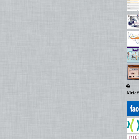
🌐
MetaP