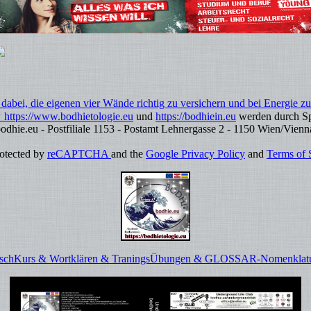
dabei, die eigenen vier Wände richtig zu versichern und bei Energie zu 
 https://www.bodhietologie.eu
und
https://bodhiein.eu
werden durch Sp
dhie.eu - Postfiliale 1153 - Postamt Lehnergasse 2 - 1150 Wien/
protected by
reCAPTCHA
and the
Google Privacy Policy
and
Terms of 
tschKurs & Wortklären & TraningsÜbungen & GLOSSAR-Nomenklat