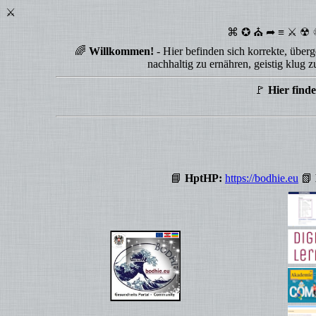
⚔
⌘ ✪ ⛪ ➦ ≡ ⚔ ☢ ♲ 
🌈
Willkommen!
- Hier befinden sich korrekte, überg
nachhaltig zu ernähren, geistig klug 
🚩
Hier find
📘
HptHP:
https://bodhie.eu
📗