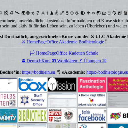
🚭 ♻ 🛰 🌍 🌐 ☣ ☡ ☠ ⚕ ♟ ✌ ☍ ♁ ☉ ☕ 🌓 ⚜ ✉ 🌏 📧 බ 🍋 📕 📗 
eordnete, unverbindliche, kostenlose Informationen und Kurse sich zubi
zu sein und aktiv fit für das Leben sein, zu leben (Überleben) und weite
est Du staatlich, ausgezeichnete eKurse von der ⚔ ULC Akademie 
⚔ HomePageOffice Akademie Bodhietologie
Ï
🏳 HomePageOffice Kadetten Schule
⛔ DeutschKurs 📧 Wortklären 🚩 Übungen ⌘
Bodhie*in:
https://bodhiein.eu
📕 e
Akademie:
https://bodhietologie.e