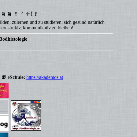
 📙 📓 🔖 ✛ Ï 🚩
lden, zulernen und zu studieren; sich gesund natürlich
r konstrukiv, kommunikativ zu bleiben!
Bodhietologie
u
📙 e
Schule:
https://akademos.at