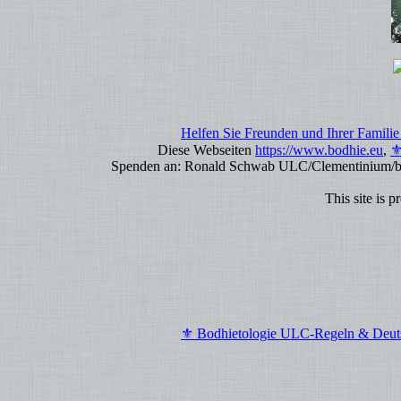
Helfen Sie Freunden und Ihrer Familie 
Diese Webseiten
https://www.bodhie.eu
,
⚜
Spenden an: Ronald Schwab ULC/Clementinium/bo
This site is 
⚜ Bodhietologie ULC-Regeln & Deu