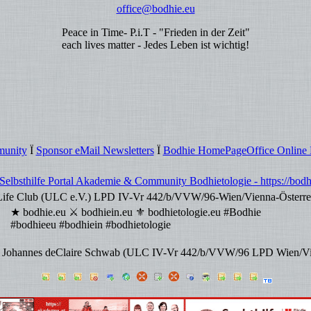
office@bodhie.eu
Peace in Time- P.i.T - "Frieden in der Zeit"
each lives matter - Jedes Leben ist wichtig!
unity
Ï
Sponsor eMail Newsletters
Ï
Bodhie HomePageOffice Online 
elbsthilfe Portal Akademie & Community Bodhietologie - https://bod
ife Club (ULC e.V.) LPD IV-Vr 442/b/VVW/96-Wien/Vienna-Österre
★ bodhie.eu ⚔ bodhiein.eu ⚜ bodhietologie.eu #Bodhie
#bodhieeu #bodhiein #bodhietologie
 Johannes deClaire Schwab (ULC IV-Vr 442/b/VVW/96 LPD Wien/Vie