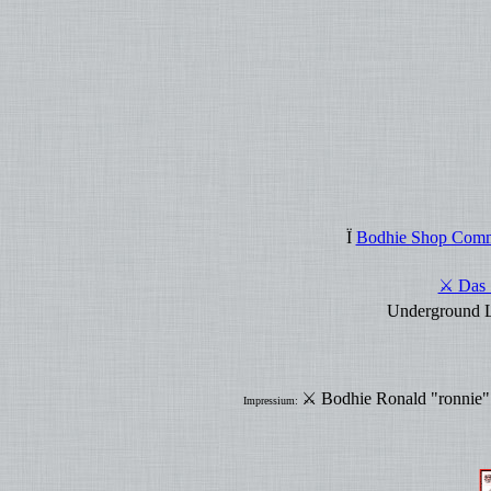
Ï
Bodhie Shop Comm
⚔ Das S
Underground L
⚔ Bodhie Ronald "ronnie"
Impressium: