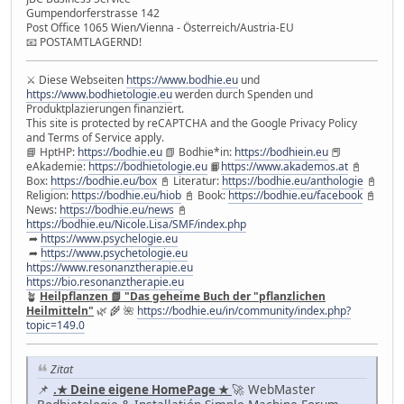
Gumpendorferstrasse 142
Post Office 1065 Wien/Vienna - Österreich/Austria-EU
📧 POSTAMTLAGERND!
⚔ Diese Webseiten
https://www.bodhie.eu
und
https://www.bodhietologie.eu
werden durch Spenden und
Produktplazierungen finanziert.
This site is protected by reCAPTCHA and the Google Privacy Policy
and Terms of Service apply.
📘 HptHP:
https://bodhie.eu
📗 Bodhie*in:
https://bodhiein.eu
📕
eAkademie:
https://bodhietologie.eu
📙
https://www.akademos.at
📓
Box:
https://bodhie.eu/box
📓 Literatur:
https://bodhie.eu/anthologie
📓
Religion:
https://bodhie.eu/hiob
📓 Book:
https://bodhie.eu/facebook
📓
News:
https://bodhie.eu/news
📓
https://bodhie.eu/Nicole.Lisa/SMF/index.php
➦
https://www.psychelogie.eu
➦
https://www.psychetologie.eu
https://www.resonanztherapie.eu
https://bio.resonanztherapie.eu
🪴
Heilpflanzen 📗 "Das geheime Buch der "pflanzlichen
Heilmitteln"
🌿 🌾 🌺
https://bodhie.eu/in/community/index.php?
topic=149.0
Zitat
📌
🚀 WebMaster
.★ Deine eigene HomePage ★