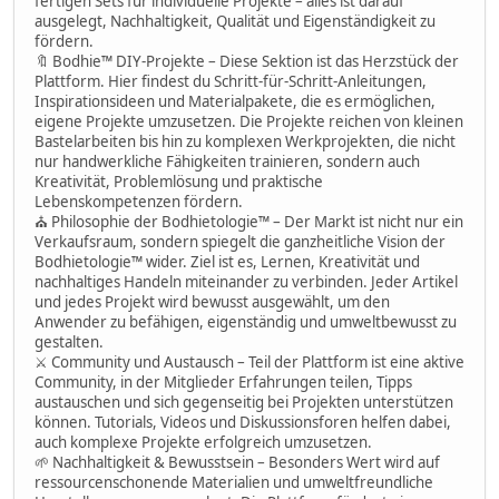
fertigen Sets für individuelle Projekte – alles ist darauf
ausgelegt, Nachhaltigkeit, Qualität und Eigenständigkeit zu
fördern.
🔖 Bodhie™ DIY-Projekte – Diese Sektion ist das Herzstück der
Plattform. Hier findest du Schritt-für-Schritt-Anleitungen,
Inspirationsideen und Materialpakete, die es ermöglichen,
eigene Projekte umzusetzen. Die Projekte reichen von kleinen
Bastelarbeiten bis hin zu komplexen Werkprojekten, die nicht
nur handwerkliche Fähigkeiten trainieren, sondern auch
Kreativität, Problemlösung und praktische
Lebenskompetenzen fördern.
⛪ Philosophie der Bodhietologie™ – Der Markt ist nicht nur ein
Verkaufsraum, sondern spiegelt die ganzheitliche Vision der
Bodhietologie™ wider. Ziel ist es, Lernen, Kreativität und
nachhaltiges Handeln miteinander zu verbinden. Jeder Artikel
und jedes Projekt wird bewusst ausgewählt, um den
Anwender zu befähigen, eigenständig und umweltbewusst zu
gestalten.
⚔ Community und Austausch – Teil der Plattform ist eine aktive
Community, in der Mitglieder Erfahrungen teilen, Tipps
austauschen und sich gegenseitig bei Projekten unterstützen
können. Tutorials, Videos und Diskussionsforen helfen dabei,
auch komplexe Projekte erfolgreich umzusetzen.
🌱 Nachhaltigkeit & Bewusstsein – Besonders Wert wird auf
ressourcenschonende Materialien und umweltfreundliche