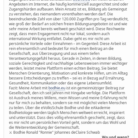
Angeboten im Internet, die häufig kommerziell ausgerichtet sind oder
Zugangshürden aufbauen. Mein Ansatz ist es, Bildung als Gemeingut
zu verstehen, das niemandem vorenthalten werden darf. Die
beeindruckende Zahl von über 120.000 Zugriffen pro Tag verdeutlicht,
wie groß der Bedarf an solchen freien Bildungsangeboten ist und wie
sehr meine Arbeit bereits weltweit geschätzt wird. Diese Reichweite
zeigt, dass mein Engagement nicht nur lokal, sondern auch
international Wirkung entfaltet. Dabei geht es mir nicht um
persönliche Vorteile oder Einnahmen – im Gegenteil: Diese Arbeit ist
rein ehrenamtlich und bedeutet für mich einen Beitrag an die
Gesellschaft, aus Überzeugung und aus einem tiefen
Verantwortungsgefühl heraus. Gerade in Zeiten, in denen Bildung,
soziale Gerechtigkeit und nachhaltige Lebensweisen immer wichtiger
werden, leistet meine Plattform einen echten Beitrag. Sie bietet
Menschen Orientierung, Motivation und konkrete Hilfen, um im Alltag
bessere Entscheidungen zu treffen – sei es in Bezug auf Ernährung,
Gesundheit, Kommunikation oder das eigene Lebensumfeld.
Fazit: Meine Arbeit mit
bodhie.eu
ist ein gemeinnütziger Beitrag zur
Gesellschaft, den ich seit Jahren mit Hingabe verfolge. Die Plattform
ist Ausdruck meines Willens, mein Wissen und meine Erfahrung nicht
nur für mich zu behalten, sondern sie mit möglichst vielen Menschen
zu teilen. Über die eVolksSchule Bodhie und die eAkademie
Bodhietologie werden täglich Menschen weltweit erreicht, inspiriert
und unterstützt. Dass dies völlig ehrenamtlich geschieht, zeigt, dass
es mir nicht um persönlichen Vorteil geht, sondern um das Wohl und
die Weiterentwicklung der Gemeinschaft.
⚔ Bodhie Ronald "Ronnie" Johannes deClaire Schwab
Wo und wann?