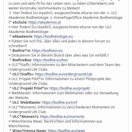
zu sein und aktiv fit für das Leben sein, zu leben (Überleben) und
weiter konstrukiv, kommunikativ zu bleiben!
🚩 Hier findest Du staatlich, ausgezeichnete eKurse von der ⚔ ULC
Akademie Bodhietologie ⚔ HomePageOffice Akademie Bodhietologie
Ï*
eSchule:
https://akademos.at
≡ Hier findest Du staatlich, ausgezeichnete eKurse von der ULC
Akademie Bodhietologie
*
eAkademie:
https://bodhietologie.eu
≡ Fühlen Sie sich frei, über alles und jedes in diesem Forum zu
schreiben?!
*
Bodhie*in:
https://bodhiein.eu
≡ Diskutieren Sie in diesem Board über alles was Dir einfällt.†
*
BodhieBox:
https://bodhie.eu/box
≡ ULC*Staffs: Informationen zu den Mitarbeitern und dem Team des
Underground Life Clubs.
*
ULC†Staffs»:
https://bodhie.eu/undergroundclub
≡ ULC Projekt Pilot*in: Informationen zu einem Pilotprojekt des
Underground Life Clubs.
*
ULC Projekt Pilot*in:
https://bodhie.eu/projekt
≡ WebMaster: Informationen zum Webmaster oder zur Verwaltung
der Website.
*
ULC WebMaster:
https://bodhie.eu/smf
≡ ULC*Moments: Informationen zu verschiedenen Momenten im
Underground Life Club.
*
ULC*Momen†s:
https://bodhie.eu/moments
≡ Wien/Vienna News: Nachrichten und Informationen aus
Wien/Vienna.
*
Wien/Vienna News:
https://bodhie.eu/news