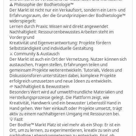
⛪ Philosophie der Bodhietologie™
Der Markt ist nicht nur ein Verkaufsort, sondern ein Lern- und
Erfahrungsraum, der die Grundprinzipien der Bodhietologie™
widerspiegelt:
Lernen durch Praxis: Wissen wird direkt angewendet
Nachhaltigkeit: Ressourcenbewusstes Arbeiten steht im
Vordergrund
Kreativität und Eigenverantwortung: Projekte fördern
Selbstständigkeit und individuelle Gestaltung
⚔ Community & Austausch
Der Markt ist auch ein Ort der Vernetzung. Nutzer können sich
austauschen, Fragen stellen, Erfahrungen teilen und
gemeinsam Projekte weiterentwickeln. Tutorials, Videos und
Diskussionsforen unterstützen dabei, komplexe Projekte
erfolgreich umzusetzen und neue Ideen zu entwickeln.
🌱 Nachhaltigkeit & Bewusstsein
Besonders Wert wird auf umweltfreundliche Materialien und
Herstellungsprozesse gelegt. Die Plattform zeigt, wie
Kreativität, Handwerk und ein bewusster Lebensstil Hand in
Hand gehen. Wer hier einkauft oder Projekte umsetzt, trägt
aktiv zu einem nachhaltigeren Umgang mit Ressourcen bei.
💡 Fazit
Der Bodhie™ Markt Platz ist viel mehr als ein Shop: Er ist ein
Ort, um zu lernen, zu experimentieren, kreativ zu sein und
nachhaltige Lebenskompetenzen zu entwickeln. Egal, ob