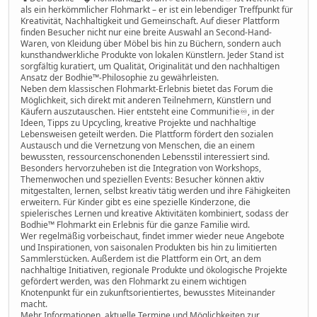
als ein herkömmlicher Flohmarkt – er ist ein lebendiger Treffpunkt für
Kreativität, Nachhaltigkeit und Gemeinschaft. Auf dieser Plattform
finden Besucher nicht nur eine breite Auswahl an Second-Hand-
Waren, von Kleidung über Möbel bis hin zu Büchern, sondern auch
kunsthandwerkliche Produkte von lokalen Künstlern. Jeder Stand ist
sorgfältig kuratiert, um Qualität, Originalität und den nachhaltigen
Ansatz der Bodhie™-Philosophie zu gewährleisten.
Neben dem klassischen Flohmarkt-Erlebnis bietet das Forum die
Möglichkeit, sich direkt mit anderen Teilnehmern, Künstlern und
Käufern auszutauschen. Hier entsteht eine Communi†ie♾️, in der
Ideen, Tipps zu Upcycling, kreative Projekte und nachhaltige
Lebensweisen geteilt werden. Die Plattform fördert den sozialen
Austausch und die Vernetzung von Menschen, die an einem
bewussten, ressourcenschonenden Lebensstil interessiert sind.
Besonders hervorzuheben ist die Integration von Workshops,
Themenwochen und speziellen Events: Besucher können aktiv
mitgestalten, lernen, selbst kreativ tätig werden und ihre Fähigkeiten
erweitern. Für Kinder gibt es eine spezielle Kinderzone, die
spielerisches Lernen und kreative Aktivitäten kombiniert, sodass der
Bodhie™ Flohmarkt ein Erlebnis für die ganze Familie wird.
Wer regelmäßig vorbeischaut, findet immer wieder neue Angebote
und Inspirationen, von saisonalen Produkten bis hin zu limitierten
Sammlerstücken. Außerdem ist die Plattform ein Ort, an dem
nachhaltige Initiativen, regionale Produkte und ökologische Projekte
gefördert werden, was den Flohmarkt zu einem wichtigen
Knotenpunkt für ein zukunftsorientiertes, bewusstes Miteinander
macht.
Mehr Informationen, aktuelle Termine und Möglichkeiten zur