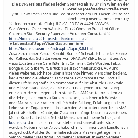
Die DIY-Sessions finden jeden Sonntag ab 18 Uhr in Wien an der
U3-Station Josefstädter Straße statt.
🥄🍽 Für warmes Essen und Tee ist gesorgt am Ort. DosenBier selber
mitnehmen (DosenSammler vor Ort)!
⚔ Underground Life Club (ULC eV LPD IV-Vr 442/b/VVW/96
Wien/Vienna-Österreich/Austria-EU) ⚔ Obmann Präsident Officer
Chairman Staff Security Supervisor Volunteer Consultant ⚔
https://bodhie.eu
⚔
https://bodhietologie.eu
⚔
●
Lebenslauf SuperVisor Gastronomie
★
https://bodhie.eu/simple/index.php/topic,8.0.html
Zusatz zu meiner Person Ronald ,,Ronnie" Schwab: Ich bin der Ronnie,
der Kellner, das Schattenwesen von DRADIWABERL, bekannt aus Wien
– aus Locations wie Café Ritter (mit Camera), Café Wörther, Falco,
Bonga & Co, SilberWirt, Bruck'n Beisl (SchmelzBrücke), ACV und
vielen weiteren. Ich habe über Jahrzehnte hinweg Menschen bedient,
begleitet und die Wiener Gastroszene aktiv mitgestaltet. Trotz all
dieser Erfahrung stoße ich momentan auf eine absurde Bürokratie
und Missverständnisse, die mir die grundlegende Unterstützung
entziehen, die mir eigentlich zusteht: Das AMS sollte mir helfen zu
überleben, nicht mich zu Kursen schicken, bei denen ich Würsteln
oder Matratzen verkaufen soll. Ich habe Bildung, Erfahrung und ein
Leben voller Engagement, das auch den Mitarbeiter:innen beim AMS
Johnstraße helfen könnte, die Zusammenhänge besser zu verstehen.
Meine Botschaft ist klar: Schickt Menschen auf meine Schule, auf
bodhie.eu
, damit sie lernen, verstehen und sinnvoll unterstützt
werden. Neben meiner Arbeit habe ich mich immer auch künstlerisch
ausgedrückt. Auf der Bühne habe ich stets Masken getragen, ein
Symbol meiner Kreativität und meiner Fähigkeit, in verschiedenen