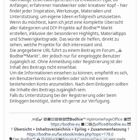
Anfänger, erfahrener Handwerker oder kreativer Kopf – hier
findet jeder Inspiration, Werkzeuge, Materialien und
Unterstützung, um eigene Ideen erfolgreich umzusetzen.
Wenn du möchtest, kann ich jetzt eine komplette Übersicht
aller Kategorien und DIY-Projekte auf Bodhie™ Markt
erstellen, inklusive der besonderen Highlights, Materialtipps
und Schwierigkeitsgrade. Das würde dir helfen, direkt zu
sehen, welche Projekte für dich interessant sind.
Die angegebene URL führt zu einem Beitrag im Forum ,,⛪
Bodhie™Markt", der jedoch nur für eingeloggte Benutzer
zugänglich ist. Ohne Anmeldung oder Registrierung ist der
Inhalt des Beitrags nicht einsehbar.
Um die Informationen einsehen zu können, empfiehlt es sich,
ein Benutzerkonto zu erstellen oder sich mit einem
bestehenden Konto anzumelden. Nach dem Einloggen sollten
die Inhalte des Beitrags zugänglich sein.
Falls du Unterstützung bei der Registrierung oder beim
Einloggen benötigst, stehe ich gerne zur Verfügung.
.✉📰✔️ 🟥🟧🟨🟩🟦🟪🔜
Bodhie
™ HptHomePageOffice 🔲🔜
https://bodhie.eu
⬛️⬜️🟪📩
office@bodhie.eu
🔜
†
Übersicht + Inhaltsverzeichnis + Epilog + Zusammenfassung
†
https://bodhie.eu/facebook/index.php?topic=178.0
🗣Der Bodhie™ � FlohMarkt🏪Forum⚜️Communi†ie♾️ ist weit mehr