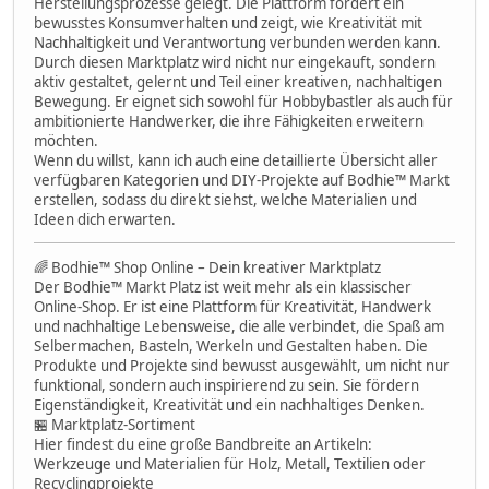
Herstellungsprozesse gelegt. Die Plattform fördert ein
bewusstes Konsumverhalten und zeigt, wie Kreativität mit
Nachhaltigkeit und Verantwortung verbunden werden kann.
Durch diesen Marktplatz wird nicht nur eingekauft, sondern
aktiv gestaltet, gelernt und Teil einer kreativen, nachhaltigen
Bewegung. Er eignet sich sowohl für Hobbybastler als auch für
ambitionierte Handwerker, die ihre Fähigkeiten erweitern
möchten.
Wenn du willst, kann ich auch eine detaillierte Übersicht aller
verfügbaren Kategorien und DIY-Projekte auf Bodhie™ Markt
erstellen, sodass du direkt siehst, welche Materialien und
Ideen dich erwarten.
🌈 Bodhie™ Shop Online – Dein kreativer Marktplatz
Der Bodhie™ Markt Platz ist weit mehr als ein klassischer
Online-Shop. Er ist eine Plattform für Kreativität, Handwerk
und nachhaltige Lebensweise, die alle verbindet, die Spaß am
Selbermachen, Basteln, Werkeln und Gestalten haben. Die
Produkte und Projekte sind bewusst ausgewählt, um nicht nur
funktional, sondern auch inspirierend zu sein. Sie fördern
Eigenständigkeit, Kreativität und ein nachhaltiges Denken.
🏪 Marktplatz-Sortiment
Hier findest du eine große Bandbreite an Artikeln:
Werkzeuge und Materialien für Holz, Metall, Textilien oder
Recyclingprojekte