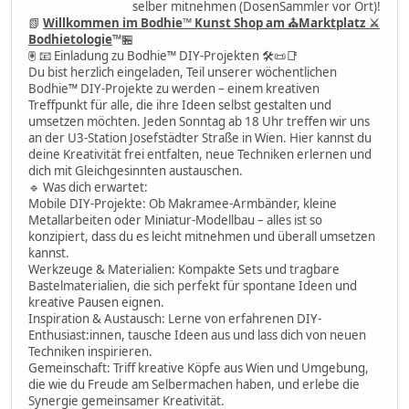
selber mitnehmen (DosenSammler vor Ort)!
📗
Willkommen im Bodhie™ Kunst Shop am ⛪Marktplatz ⚔
Bodhietologie
™🏪
🖲 📧 Einladung zu Bodhie™ DIY-Projekten 🛠📜📑
Du bist herzlich eingeladen, Teil unserer wöchentlichen
Bodhie™ DIY-Projekte zu werden – einem kreativen
Treffpunkt für alle, die ihre Ideen selbst gestalten und
umsetzen möchten. Jeden Sonntag ab 18 Uhr treffen wir uns
an der U3-Station Josefstädter Straße in Wien. Hier kannst du
deine Kreativität frei entfalten, neue Techniken erlernen und
dich mit Gleichgesinnten austauschen.
🔹 Was dich erwartet:
Mobile DIY-Projekte: Ob Makramee-Armbänder, kleine
Metallarbeiten oder Miniatur-Modellbau – alles ist so
konzipiert, dass du es leicht mitnehmen und überall umsetzen
kannst.
Werkzeuge & Materialien: Kompakte Sets und tragbare
Bastelmaterialien, die sich perfekt für spontane Ideen und
kreative Pausen eignen.
Inspiration & Austausch: Lerne von erfahrenen DIY-
Enthusiast:innen, tausche Ideen aus und lass dich von neuen
Techniken inspirieren.
Gemeinschaft: Triff kreative Köpfe aus Wien und Umgebung,
die wie du Freude am Selbermachen haben, und erlebe die
Synergie gemeinsamer Kreativität.