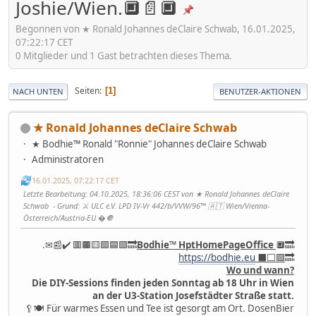
Joshie/Wien.🔲📄🔲
Begonnen von ★ Ronald Johannes deClaire Schwab, 16.01.2025,
07:22:17 CET
0 Mitglieder und 1 Gast betrachten dieses Thema.
Seiten
1
NACH UNTEN
BENUTZER-AKTIONEN
★ Ronald Johannes deClaire Schwab
★ Bodhie™ Ronald "Ronnie" Johannes deClaire Schwab
Administratoren
16.01.2025, 07:22:17 CET
Letzte Bearbeitung
: 04.10.2025, 18:36:06 CEST von ★ Ronald Johannes deClaire
Schwab
Grund
: ⚔ ULC e.V. LPD IV-Vr 442/b/VVW/96™ 🇦🇹 Wien/Vienna-
Österreich/Austria-EU �🔘
.✉📰✔️ 🟥🟧🟨🟩🟦🟪🔜
Bodhie
™
HptHomePageOffice
🔲🔜
https://bodhie.eu
⬛️⬜️🟪
🔜
Wo und wann?
Die DIY-Sessions finden jeden Sonntag ab 18 Uhr in Wien
an der U3-Station Josefstädter Straße statt.
🥄🍽 Für warmes Essen und Tee ist gesorgt am Ort. DosenBier