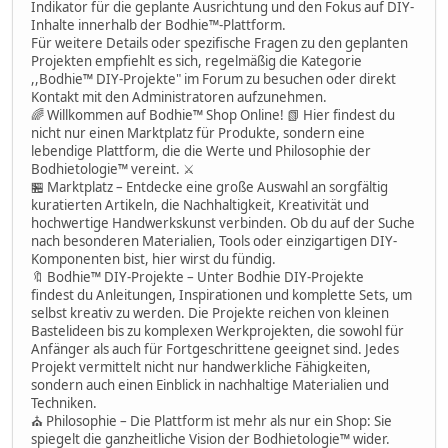
Indikator für die geplante Ausrichtung und den Fokus auf DIY-
Inhalte innerhalb der Bodhie™-Plattform.
Für weitere Details oder spezifische Fragen zu den geplanten
Projekten empfiehlt es sich, regelmäßig die Kategorie
,,Bodhie™ DIY-Projekte" im Forum zu besuchen oder direkt
Kontakt mit den Administratoren aufzunehmen.
🌈 Willkommen auf Bodhie™ Shop Online! 📗 Hier findest du
nicht nur einen Marktplatz für Produkte, sondern eine
lebendige Plattform, die die Werte und Philosophie der
Bodhietologie™ vereint. ⚔
🏪 Marktplatz – Entdecke eine große Auswahl an sorgfältig
kuratierten Artikeln, die Nachhaltigkeit, Kreativität und
hochwertige Handwerkskunst verbinden. Ob du auf der Suche
nach besonderen Materialien, Tools oder einzigartigen DIY-
Komponenten bist, hier wirst du fündig.
🔖 Bodhie™ DIY-Projekte – Unter Bodhie DIY-Projekte
findest du Anleitungen, Inspirationen und komplette Sets, um
selbst kreativ zu werden. Die Projekte reichen von kleinen
Bastelideen bis zu komplexen Werkprojekten, die sowohl für
Anfänger als auch für Fortgeschrittene geeignet sind. Jedes
Projekt vermittelt nicht nur handwerkliche Fähigkeiten,
sondern auch einen Einblick in nachhaltige Materialien und
Techniken.
⛪ Philosophie – Die Plattform ist mehr als nur ein Shop: Sie
spiegelt die ganzheitliche Vision der Bodhietologie™ wider.