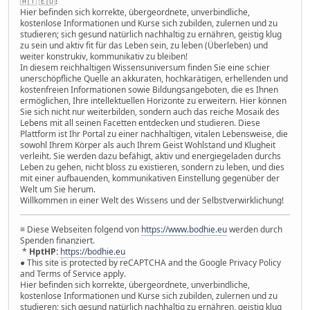
🇦🇹 🇪🇺!
Hier befinden sich korrekte, übergeordnete, unverbindliche,
kostenlose Informationen und Kurse sich zubilden, zulernen und zu
studieren; sich gesund natürlich nachhaltig zu ernähren, geistig klug
zu sein und aktiv fit für das Leben sein, zu leben (Überleben) und
weiter konstrukiv, kommunikativ zu bleiben!
In diesem reichhaltigen Wissensuniversum finden Sie eine schier
unerschöpfliche Quelle an akkuraten, hochkarätigen, erhellenden und
kostenfreien Informationen sowie Bildungsangeboten, die es Ihnen
ermöglichen, Ihre intellektuellen Horizonte zu erweitern. Hier können
Sie sich nicht nur weiterbilden, sondern auch das reiche Mosaik des
Lebens mit all seinen Facetten entdecken und studieren. Diese
Plattform ist Ihr Portal zu einer nachhaltigen, vitalen Lebensweise, die
sowohl Ihrem Körper als auch Ihrem Geist Wohlstand und Klugheit
verleiht. Sie werden dazu befähigt, aktiv und energiegeladen durchs
Leben zu gehen, nicht bloss zu existieren, sondern zu leben, und dies
mit einer aufbauenden, kommunikativen Einstellung gegenüber der
Welt um Sie herum.
Willkommen in einer Welt des Wissens und der Selbstverwirklichung!
≡ Diese Webseiten folgend von
https://www.bodhie.eu
werden durch
Spenden finanziert.
*
HptHP:
https://bodhie.eu
● This site is protected by reCAPTCHA and the Google Privacy Policy
and Terms of Service apply.
Hier befinden sich korrekte, übergeordnete, unverbindliche,
kostenlose Informationen und Kurse sich zubilden, zulernen und zu
studieren; sich gesund natürlich nachhaltig zu ernähren, geistig klug