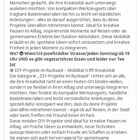
Menschen gedacht, die ihre Kreativität auch unterwegs
ausleben möchten. Von kompakten Werkzeugsets über
tragbare Bastelmaterialien bis hin zu leicht verständlichen
Anleitungen – alles ist darauf ausgerichtet, dass du deine
Projekte überallhin mitnehmen kannst. Ideal für kreative
Pausen im Alltag, inspirierende Momente auf Reisen oder als
gemeinsames Erlebnis bei Outdoor-Aktivitäten. Diese Mobilität
erlaubt es dir, spontane Ideen sofort umzusetzen und kreative
Freiheit in jeden Moment zu integrieren.
Wo? 🚇 Wien/U3-Josefstädter Strasse/Jeden Sonntag/ab 18
Uhr UND es gibt vegetarishces Essen und leider nur Tee
IoI
🛠 DIY-Projekte im Rucksack – Mobilität trifft Kreativität
Die Kategorie ,,DIY-Projekte im Rucksack" richtet sich an alle,
die ihre Kreativität nicht an einen festen Ort binden wollen,
sondern sie flexibel in ihren Alltag und unterwegs integrieren
möchten. Hier findest du kompakte Werkzeugsets, handliche
Bastelmaterialien und leicht verständliche Anleitungen, die
speziell dafür konzipiert wurden, dass du deine Projekte
überallhin mitnehmen kannst – egal ob auf Reisen, in der Stadt
oder beim Treffen mit Freund:innen im Park.
Diese mobilen DIY-Projekte sind ideal für kreative Pausen im
Alltag, um frische Ideen zu entwickeln, neue Techniken
auszuprobieren oder einfach Freude am Schaffen zu erleben.
Sie eignen sich auch hervorragend für gemeinsame