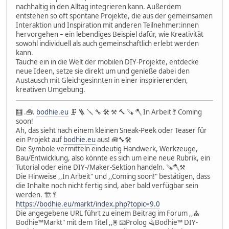
nachhaltig in den Alltag integrieren kann. Außerdem
entstehen so oft spontane Projekte, die aus der gemeinsamen
Interaktion und Inspiration mit anderen Teilnehmer:innen
hervorgehen – ein lebendiges Beispiel dafür, wie Kreativität
sowohl individuell als auch gemeinschaftlich erlebt werden
kann.
Tauche ein in die Welt der mobilen DIY-Projekte, entdecke
neue Ideen, setze sie direkt um und genieße dabei den
Austausch mit Gleichgesinnten in einer inspirierenden,
kreativen Umgebung.
🧮 .🧰.
bodhie.eu
🗜 🪜 🪛 🔧 🛠 ⚒ 🔨 🪚 🪓 In Arbeit 🚏 Coming
soon!
Ah, das sieht nach einem kleinen Sneak-Peek oder Teaser für
ein Projekt auf
bodhie.eu
aus! 🧰🔧🛠
Die Symbole vermitteln eindeutig Handwerk, Werkzeuge,
Bau/Entwicklung, also könnte es sich um eine neue Rubrik, ein
Tutorial oder eine DIY-/Maker-Sektion handeln. 🪚🪓⚒
Die Hinweise ,,In Arbeit" und ,,Coming soon!" bestätigen, dass
die Inhalte noch nicht fertig sind, aber bald verfügbar sein
werden. 🏗 🚏
https://bodhie.eu/markt/index.php?topic=9.0
Die angegebene URL führt zu einem Beitrag im Forum ,,⛪
Bodhie™Markt" mit dem Titel ,,🖲 📧Prolog 🪒Bodhie™ DIY-