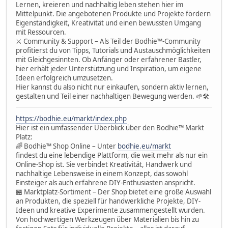
Lernen, kreieren und nachhaltig leben stehen hier im
Mittelpunkt. Die angebotenen Produkte und Projekte fördern
Eigenständigkeit, Kreativität und einen bewussten Umgang
mit Ressourcen.
⚔ Community & Support – Als Teil der Bodhie™-Community
profitierst du von Tipps, Tutorials und Austauschmöglichkeiten
mit Gleichgesinnten. Ob Anfänger oder erfahrener Bastler,
hier erhält jeder Unterstützung und Inspiration, um eigene
Ideen erfolgreich umzusetzen.
Hier kannst du also nicht nur einkaufen, sondern aktiv lernen,
gestalten und Teil einer nachhaltigen Bewegung werden. 🌱🛠
https://bodhie.eu/markt/index.php
Hier ist ein umfassender Überblick über den Bodhie™ Markt
Platz:
🌈 Bodhie™ Shop Online – Unter
bodhie.eu/markt
findest du eine lebendige Plattform, die weit mehr als nur ein
Online-Shop ist. Sie verbindet Kreativität, Handwerk und
nachhaltige Lebensweise in einem Konzept, das sowohl
Einsteiger als auch erfahrene DIY-Enthusiasten anspricht.
🏪 Marktplatz-Sortiment – Der Shop bietet eine große Auswahl
an Produkten, die speziell für handwerkliche Projekte, DIY-
Ideen und kreative Experimente zusammengestellt wurden.
Von hochwertigen Werkzeugen über Materialien bis hin zu