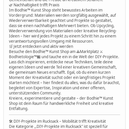
🌿 Nachhaltigkeit trifft Praxis
Im Bodhie™ Kunst Shop steht bewusstes Arbeiten im
Vordergrund: Materialien werden sorgfältig ausgewählt, auf
Wiederverwertbarkeit geachtet und Projekte so gestaltet,
dass sie einen nachhaltigen Mehrwert bieten. Ob Upcycling,
Wiederverwendung von Materialien oder kreative Recycling-
Ideen – hier wird jedes Projekt zu einem Schritt hin zu einem
verantwortungsvollen Umgang mit Ressourcen.
🛒 Jetzt entdecken und aktiv werden
Besuche den Bodhie™ Kunst Shop am ⛪Marktplatz ⚔
Bodhietologie™🏪 und tauche ein in die Welt der DIY-Projekte.
Lass dich inspirieren, entdecke neue Techniken, teile deine
eigenen Ideen und werde Teil einer kreativen Gemeinschaft,
die gemeinsam Neues erschafft. Egal, ob du einen kurzen
Moment der Kreativität suchst oder ein langfristiges Projekt
starten möchtest – hier findest du alles, was du dafür brauchst,
begleitet von Expertise, Inspiration und einer offenen,
unterstützenden Community.
Kreiere, experimentiere und gestalte – der Bodhie™ Kunst
Shop ist dein Raum für handwerkliche Freiheit und kreative
Entfaltung.
🛠 DIY-Projekte im Rucksack – Mobilität trifft Kreativität
Die Kategorie ,,DIY-Projekte im Rucksack" ist speziell für