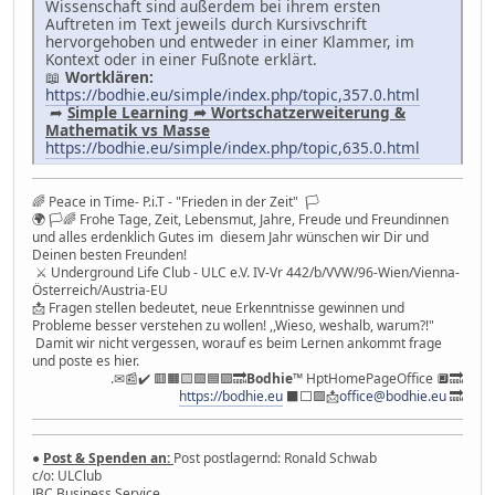
Wissenschaft sind außerdem bei ihrem ersten
Auftreten im Text jeweils durch Kursivschrift
hervorgehoben und entweder in einer Klammer, im
Kontext oder in einer Fußnote erklärt.
📖
Wortklären:
https://bodhie.eu/simple/index.php/topic,357.0.html
➦
Simple Learning ➦ Wortschatzerweiterung &
Mathematik vs Masse
https://bodhie.eu/simple/index.php/topic,635.0.html
🌈 Peace in Time- P.i.T - "Frieden in der Zeit" 🏳
🌍 🏳🌈 Frohe Tage, Zeit, Lebensmut, Jahre, Freude und Freundinnen
und alles erdenklich Gutes im diesem Jahr wünschen wir Dir und
Deinen besten Freunden!
⚔ Underground Life Club - ULC e.V. IV-Vr 442/b/VVW/96-Wien/Vienna-
Österreich/Austria-EU
📩 Fragen stellen bedeutet, neue Erkenntnisse gewinnen und
Probleme besser verstehen zu wollen! ,,Wieso, weshalb, warum?!"
Damit wir nicht vergessen, worauf es beim Lernen ankommt frage
und poste es hier.
.✉📰✔️ 🟥🟧🟨🟩🟦🟪🔜
Bodhie
™ HptHomePageOffice 🔲🔜
https://bodhie.eu
⬛️⬜️🟪📩
office@bodhie.eu
🔜
●
Post & Spenden an:
Post postlagernd: Ronald Schwab
c/o: ULClub
JBC Business Service