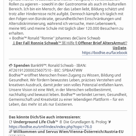
Rollen zu agieren – sowohl in der Gastronomie als auch im kulturellen
Bereich. Ich bin ein Mensch, der das Leben liebt, Bildung schätzt und
trotz aller Hindernisse nicht aufgibt. Dennoch kämpfe ich täglich mit
den Folgen von Bürokratie, gesundheitlichen Einschränkungen und
Altersdiskriminierung, während ich versuche, mein Lebenswerk,
meine WG und meine Schule mit täglich über 120.000 Besuchern zu
erhalten.
⭐️ Bodhie™ Ronald "Ronnie" Johannes deClaire Schwab
🎸
Der Fall Ronnie Schwab
™ 🆘 Hilfe🔖
Offener Brief AltersArmut
⁉️
UpDate
.
https://bodhie.eu/facebook
💳
Spenden
Bank99™: Ronald Schwab - IBAN:
AT261912000025607510 - BIC: SPBAATWW
Bodhie™ eröffnet Menschen freien Zugang zu Wissen, Bildung und
Gesundheit. Wir fördern bewusstes Leben, präzises Verstehen und
kreativen Ausdruck, damit jeder sein volles Potenzial entfalten kann.
Unsere Vision ist eine Welt, in der Menschen selbstbestimmt,
nachhaltig und bewusst leben. Bodhie™ verbindet Lernen, Gesundheit,
Gemeinschaft und Kreativität zu einer lebendigen Plattform – für ein
Leben, das mehr ist als nur Existieren.
Das könnte Dich/Sie auch interessieren:
📑
Underground Life Club
™ 📄 Die Grundlagen 📃 Prolog 🔰
https://bodhie.eu/smf/index/index.php?topic=76.0
🌈
Willkommen und Servus Wien/Vienna-Österreich/Austria-EU