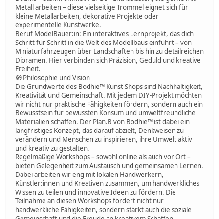
Metall arbeiten – diese vielseitige Trommel eignet sich für
kleine Metallarbeiten, dekorative Projekte oder
experimentelle Kunstwerke.
Beruf ModelBauer:in: Ein interaktives Lernprojekt, das dich
Schritt für Schritt in die Welt des Modellbaus einführt – von
Miniaturfahrzeugen über Landschaften bis hin zu detailreichen
Dioramen. Hier verbinden sich Präzision, Geduld und kreative
Freiheit.
🧭 Philosophie und Vision
Die Grundwerte des Bodhie™ Kunst Shops sind Nachhaltigkeit,
Kreativität und Gemeinschaft. Mit jedem DIY-Projekt möchten
wir nicht nur praktische Fähigkeiten fördern, sondern auch ein
Bewusstsein für bewussten Konsum und umweltfreundliche
Materialien schaffen. Der Plan.B von Bodhie™ ist dabei ein
langfristiges Konzept, das darauf abzielt, Denkweisen zu
verändern und Menschen zu inspirieren, ihre Umwelt aktiv
und kreativ zu gestalten.
Regelmäßige Workshops – sowohl online als auch vor Ort –
bieten Gelegenheit zum Austausch und gemeinsamen Lernen.
Dabei arbeiten wir eng mit lokalen Handwerkern,
Künstler:innen und Kreativen zusammen, um handwerkliches
Wissen zu teilen und innovative Ideen zu fördern. Die
Teilnahme an diesen Workshops fördert nicht nur
handwerkliche Fähigkeiten, sondern stärkt auch die soziale
Gemeinschaft und die Freude an kreativem Schaffen.