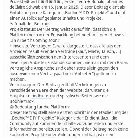
Projekte🛠 📜 📑 🔲📄🔲📄🔲", erstellt von ★ Ronald Johannes
deClaire Schwab am 16. Januar 2025. Dieser Beitrag dient als
Einführung in die Kategorie ,,Bodhie™ DIY-Projekte" und gibt
einen Ausblick auf geplante Inhalte und Projekte.
🔧 Inhalt des Beitrags:
Projektstatus: Der Beitrag weist darauf hin, dass sich die
Plattform noch in der Entwicklung befindet, mit dem Hinweis
,,In Arbeit 🚏 Coming soon!".
Hinweis zu Verträgen: Es wird klargestellt, dass alle aus den
Anzeigen resultierenden Verträge (Kauf, Miete, Tausch, ...)
ausschließlich zwischen dem Interessenten und dem
jeweiligen Anbieter zustande kommen, niemals mit dem Bazar.
Vertragliche Ansprüche sind daher stets allein gegen den
ausgewiesenen Vertragspartner ("Anbieter") geltend zu
machen.
Verlinkungen: Der Beitrag enthält Verlinkungen zu
verschiedenen Bereichen der Website, darunter die
Hauptseite
bodhie.eu
und spezifische Seiten wie die
Bodhie™Box.
🧰 Bedeutung für die Plattform:
Dieser Beitrag stellt einen ersten Schritt in der Etablierung der
,,Bodhie™ DIY-Projekte"-Kategorie dar. Er dient dazu, die
Community auf kommende Inhalte vorzubereiten und erste
Informationen bereitzustellen. Obwohl der Beitrag noch keine
konkreten Projekte oder Anleitungen enthält, ist er ein