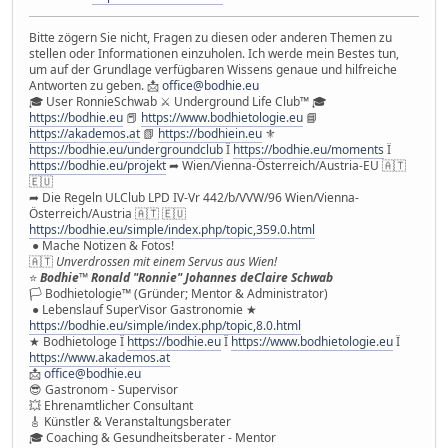
Bitte zögern Sie nicht, Fragen zu diesen oder anderen Themen zu
stellen oder Informationen einzuholen. Ich werde mein Bestes tun,
um auf der Grundlage verfügbaren Wissens genaue und hilfreiche
Antworten zu geben. 📩
office@bodhie.eu
🎓 User RonnieSchwab ⚔ Underground Life Club™ 🎓
https://bodhie.eu
📕
https://www.bodhietologie.eu
📘
https://akademos.at
📗
https://bodhiein.eu
⚜
https://bodhie.eu/undergroundclub
Ï
https://bodhie.eu/moments
Ï
https://bodhie.eu/projekt
➦ Wien/Vienna-Österreich/Austria-EU 🇦🇹
🇪🇺
➦ Die Regeln ULClub LPD IV-Vr 442/b/VVW/96 Wien/Vienna-
Österreich/Austria 🇦🇹 🇪🇺
https://bodhie.eu/simple/index.php/topic,359.0.html
● Mache Notizen & Fotos!
🇦🇹
Unverdrossen mit einem Servus aus Wien!
⭐️
Bodhie™ Ronald "Ronnie" Johannes deClaire Schwab
🏳 Bodhietologie™ (Gründer; Mentor & Administrator)
● Lebenslauf SuperVisor Gastronomie ★
https://bodhie.eu/simple/index.php/topic,8.0.html
★ Bodhietologe Ï
https://bodhie.eu
Ï
https://www.bodhietologie.eu
Ï
https://www.akademos.at
📩
office@bodhie.eu
😎 Gastronom - Supervisor
💥 Ehrenamtlicher Consultant
🎸 Künstler & Veranstaltungsberater
🎓 Coaching & Gesundheitsberater - Mentor