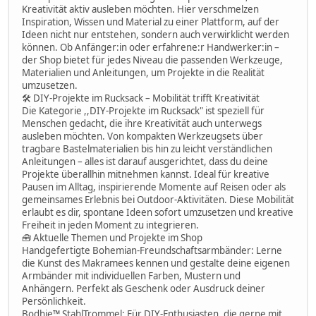
Kreativität aktiv ausleben möchten. Hier verschmelzen
Inspiration, Wissen und Material zu einer Plattform, auf der
Ideen nicht nur entstehen, sondern auch verwirklicht werden
können. Ob Anfänger:in oder erfahrene:r Handwerker:in –
der Shop bietet für jedes Niveau die passenden Werkzeuge,
Materialien und Anleitungen, um Projekte in die Realität
umzusetzen.
🛠 DIY-Projekte im Rucksack – Mobilität trifft Kreativität
Die Kategorie ,,DIY-Projekte im Rucksack" ist speziell für
Menschen gedacht, die ihre Kreativität auch unterwegs
ausleben möchten. Von kompakten Werkzeugsets über
tragbare Bastelmaterialien bis hin zu leicht verständlichen
Anleitungen – alles ist darauf ausgerichtet, dass du deine
Projekte überallhin mitnehmen kannst. Ideal für kreative
Pausen im Alltag, inspirierende Momente auf Reisen oder als
gemeinsames Erlebnis bei Outdoor-Aktivitäten. Diese Mobilität
erlaubt es dir, spontane Ideen sofort umzusetzen und kreative
Freiheit in jeden Moment zu integrieren.
🧰 Aktuelle Themen und Projekte im Shop
Handgefertigte Bohemian-Freundschaftsarmbänder: Lerne
die Kunst des Makramees kennen und gestalte deine eigenen
Armbänder mit individuellen Farben, Mustern und
Anhängern. Perfekt als Geschenk oder Ausdruck deiner
Persönlichkeit.
Bodhie™ StahlTrommel: Für DIY-Enthusiasten, die gerne mit