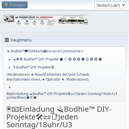
Einloggen
Hauptmenü
★ Bodhie™🛡️FlohMarkt🏪Forum⚜️Communi†ie♾️
🪒🔘🛠️ Bodhie™ DIY-Projekte ⚫️ ⚪️ 🔴 🔵 🟣 ​​🟠​ 🟡​ 🟢​ ​🟣 ​🟤
►
🔖Bodhie™ DIY-Projekte🛠️
►
(Moderatoren:
★ Ronald Johannes deClaire Schwab
,
Mechatroniker:innen
,
★ Operator ★
,
Moderatoren
)
►
🖲️📧Einladung 🪒Bodhie™ DIY-Projekte🛠️📜📑Jeden Sonntag/18uhr/U3
Joshie/Wien.🔲📄🔲
🖲️📧Einladung 🪒Bodhie™ DIY-
Projekte🛠️📜📑Jeden
Sonntag/18uhr/U3