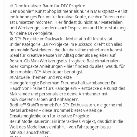
🎨 Dein kreativer Raum für DIY-Projekte
Der Bodhie™ Kunst Shop ist mehr als nur ein Marktplatz – er ist
ein lebendiges Forum für kreative Köpfe, die ihre Ideen in die
Tat umsetzen möchten. Hier findest du nicht nur Materialien
und Werkzeuge, sondern auch Inspiration und Unterstützung
für deine DIY-Projekte.
🛠 DIY-Projekte im Rucksack – Mobilität trifft Kreativität
In der Kategorie ,,DIY-Projekte im Rucksack" dreht sich alles
um mobile Bastelideen, die du überallhin mitnehmen kannst.
Ideal für kreative Pausen im Alltag oder als Begleiter auf
Reisen. Ob Mini-Werkzeugsets, tragbare Bastelmaterialien
oder kompakte Anleitungen – hier findest du alles, was du für
dein mobiles DIY-Abenteuer benötigst.
🧰 Aktuelle Themen und Projekte
Handgefertigte Bohemian-Freundschaftsarmbänder: Ein
Hauch von Freiheit fürs Handgelenk – entdecke die Kunst des
Makramee und personalisiere deine Armbänder mit
individuellen Farben und Anhängern.
Bodhie™ StahlTrommel: Für DIY-Enthusiasten, die gerne mit
Metall arbeiten – diese Trommel bietet vielseitige
Einsatzmöglichkeiten für kreative Projekte.
Beruf ModelBauer:in: Ein interaktives Projekt, das dich in die
Welt des Modellbaus einführt – von Fahrzeugen bis zu
Miniaturlandschaften.