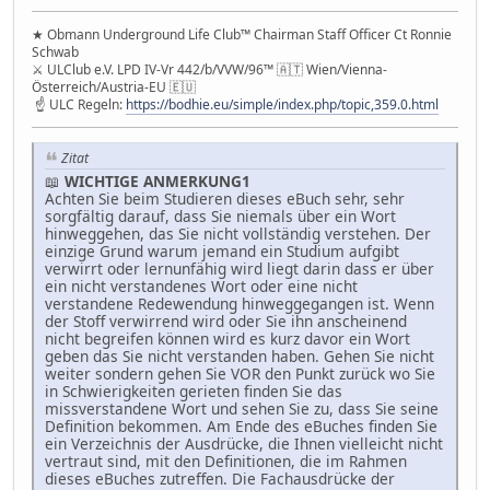
★ Obmann Underground Life Club™ Chairman Staff Officer Ct Ronnie
Schwab
⚔ ULClub e.V. LPD IV-Vr 442/b/VVW/96™ 🇦🇹 Wien/Vienna-
Österreich/Austria-EU 🇪🇺
☝ ULC Regeln:
https://bodhie.eu/simple/index.php/topic,359.0.html
Zitat
📖
WICHTIGE ANMERKUNG1
Achten Sie beim Studieren dieses eBuch sehr, sehr
sorgfältig darauf, dass Sie niemals über ein Wort
hinweggehen, das Sie nicht vollständig verstehen. Der
einzige Grund warum jemand ein Studium aufgibt
verwirrt oder lernunfähig wird liegt darin dass er über
ein nicht verstandenes Wort oder eine nicht
verstandene Redewendung hinweggegangen ist. Wenn
der Stoff verwirrend wird oder Sie ihn anscheinend
nicht begreifen können wird es kurz davor ein Wort
geben das Sie nicht verstanden haben. Gehen Sie nicht
weiter sondern gehen Sie VOR den Punkt zurück wo Sie
in Schwierigkeiten gerieten finden Sie das
missverstandene Wort und sehen Sie zu, dass Sie seine
Definition bekommen. Am Ende des eBuches finden Sie
ein Verzeichnis der Ausdrücke, die Ihnen vielleicht nicht
vertraut sind, mit den Definitionen, die im Rahmen
dieses eBuches zutreffen. Die Fachausdrücke der