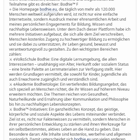
Teilnahme gibt es direkt hier: Bodhie™ F
⭐️ Die Homepage
bodhie.eu
, die täglich von mehr als 120.000
Menschen weltweit aufgerufen wird, ist nicht nur eine einfache
Internetseite, sondern Ausdruck meiner ehrenamtlichen Arbeit und
meines persönlichen Engagements für Bildung, Wissen und
nachhaltige Lebensweisen. Unter dem Dach dieser Plattform habe ich
mehrere Initiativen aufgebaut, die sich alle dem Ziel verschreiben,
Menschen kostenlos Zugang zu hochwertiger Bildung zu ermöglichen
und sie dabei zu unterstützen, ihr Leben gesund, bewusst und
verantwortungsvoll zu gestalten. Zu den wichtigsten Bereichen
zählen:
⚔ eVolksSchule Bodhie: Eine digitale Lernumgebung, die allen
Interessierten – unabhängig von Alter, Herkunft oder sozialem Status
– eine breite Palette an Lernmaterialien zur Verfügung stellt. Hier
werden Grundlagen vermittelt, die sowohl für Kinder, Jugendliche als
auch Erwachsene zugänglich und verständlich sind.
⚔ eAkademie Bodhietologie: Ein vertiefendes Bildungsangebot, das
sich speziell an Menschen richtet, die ihr Wissen auf höherem Niveau
erweitern möchten. Die Themen reichen von Gesundheit,
Naturheilkunde und Ernährung über Kommunikation und Philosophie
bis hin zu nachhaltigen Lebenskonzepten.
⚔ Bodhie™-Initiativen: Ein ganzheitliches Konzept, das geistige,
körperliche und soziale Aspekte des Lebens miteinander verbindet.
Ziel ist es, nicht nur Faktenwissen zu vermitteln, sondern Menschen in
ihrer persönlichen Entwicklung zu stärken und ihnen Werkzeuge für
ein selbstbestimmtes, aktives Leben an die Hand zu geben. Das
Besondere daran: Alle Inhalte sind kostenlos, werbefrei und allgemein
zugänglich. Damit unterscheidet sich
bodhie.eu
von vielen anderen