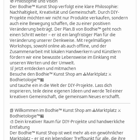
🧭 Philosophie und Vision
Der Bodhie™ Kunst Shop verfolgt eine klare Philosophie:
Nachhaltigkeit, Kreativität und Gemeinschaft. Durch DIY-
Projekte möchten wir nicht nur Produkte verkaufen, sondern
auch eine Bewegung schaffen, die zu einer positiven
Veränderung beiträgt. Der Plan.B von Bodhie™ geht noch
einen Schritt weiter – er ist ein langfristiger Plan für die
Veränderung unserer Denkweise. Mit regelmäßigen
Workshops, sowohl online als auch offline, und der
Zusammenarbeit mit lokalen Handwerkern und Künstlern
fördern wir eine bewusste Lebensweise im Einklang mit
unseren Werten und der Umwelt.
🛒 Jetzt entdecken und mitmachen
Besuche den Bodhie™ Kunst Shop am ⛪Marktplatz ⚔
Bodhietologie™🏪
und tauche ein in die Welt der DIY-Projekte. Lass dich
inspirieren, teile deine eigenen Ideen und werde Teil einer
kreativen Gemeinschaft, die gemeinsam Neues erschafft.
📗 Willkommen im Bodhie™ Kunst Shop am ⛪Marktplatz ⚔
Bodhietologie™🏪
🎨 Dein kreativer Raum für DIY-Projekte und handwerkliche
Entfaltung
Der Bodhie™ Kunst Shop ist weit mehr als ein gewöhnlicher
Marktplatz – er ist ein lebendiger Treffpunkt für alle, die ihre