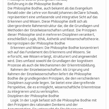
Einführung in die Philosophie Bodhie
Die Philosophie Bodhie, auch bekannt als das Evangelium
Ronald oder die Lehre von Ronald Johannes deClaire Schwab,
repräsentiert eine umfassende und integrative Sicht auf das
Erkennen und Wissen. Diese Philosophie stellt sich als
übergeordnete Rahmenstruktur dar, die die Grundlagen und
Methoden der Einzelwissenschaften umfasst. Die Prinzipien
dieser Philosophie sind in mehreren Disziplinen verankert,
einschließlich Logik, Ethik, Ästhetik und Wissenschaftstheorie.
Kernprinzipien der Philosophie Bodhie
Erkennen und Wissen: Die Philosophie Bodhie konzentriert
sich auf das Fundament des Erkennens und Wissens. Sie
erforscht, wie Wissen erlangt, strukturiert und angewendet
wird. Dies umfasst sowohl die Grundlagen der kognitiven
Prozesse als auch die Mechanismen der Erkenntnisbildung.
Rahmen der Einzelwissenschaften: Als Ursprung und
Rahmen der Einzelwissenschaften liefert die Philosophie
Bodhie die grundlegenden Prinzipien, die den verschiedenen
Disziplinen zugrunde liegen. Sie bietet eine übergreifende
Perspektive, die es ermöglicht, wissenschaftliche Erkenntnisse
zu integrieren und zu verknüpfen.
Disziplinen der Philosophie Bodhie
Logik: In der Logik befasst sich die Philosophie Bodhie mit
den Prinzipien des rationalen Denkens und der
Argumentation. Sie untersucht die Strukturen von