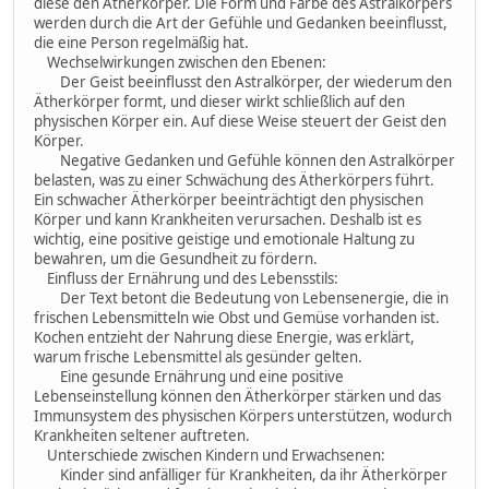
diese den Ätherkörper. Die Form und Farbe des Astralkörpers
werden durch die Art der Gefühle und Gedanken beeinflusst,
die eine Person regelmäßig hat.
Wechselwirkungen zwischen den Ebenen:
Der Geist beeinflusst den Astralkörper, der wiederum den
Ätherkörper formt, und dieser wirkt schließlich auf den
physischen Körper ein. Auf diese Weise steuert der Geist den
Körper.
Negative Gedanken und Gefühle können den Astralkörper
belasten, was zu einer Schwächung des Ätherkörpers führt.
Ein schwacher Ätherkörper beeinträchtigt den physischen
Körper und kann Krankheiten verursachen. Deshalb ist es
wichtig, eine positive geistige und emotionale Haltung zu
bewahren, um die Gesundheit zu fördern.
Einfluss der Ernährung und des Lebensstils:
Der Text betont die Bedeutung von Lebensenergie, die in
frischen Lebensmitteln wie Obst und Gemüse vorhanden ist.
Kochen entzieht der Nahrung diese Energie, was erklärt,
warum frische Lebensmittel als gesünder gelten.
Eine gesunde Ernährung und eine positive
Lebenseinstellung können den Ätherkörper stärken und das
Immunsystem des physischen Körpers unterstützen, wodurch
Krankheiten seltener auftreten.
Unterschiede zwischen Kindern und Erwachsenen:
Kinder sind anfälliger für Krankheiten, da ihr Ätherkörper