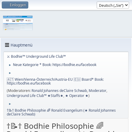
Einloggen
Hauptmenü
⚔ Bodhie™ Underground Life Club™
Neue Kategorie * Book: https://bodhie.eu/facebook
►
►
🇦🇹 Wien/Vienna-Österreich/Austria-EU 🇪🇺 Board* Book:
https://bodhie.eu/facebook
(Moderatoren:
Ronald Johannes deClaire Schwab
,
Moderator
,
Underground Life Club™ ★Staffs★
,
★ Operator ★
)
►
†📝† Bodhie Philosophie 🌈 Ronald Evangelium (★ Ronald Johannes
deClaire Schwab)
†📝† Bodhie Philosophie 🌈