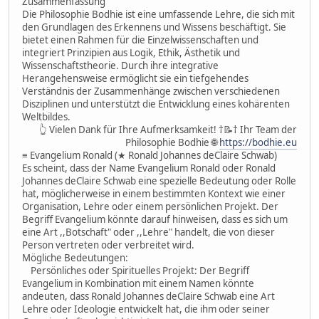
Zusammenfassung
Die Philosophie Bodhie ist eine umfassende Lehre, die sich mit
den Grundlagen des Erkennens und Wissens beschäftigt. Sie
bietet einen Rahmen für die Einzelwissenschaften und
integriert Prinzipien aus Logik, Ethik, Ästhetik und
Wissenschaftstheorie. Durch ihre integrative
Herangehensweise ermöglicht sie ein tiefgehendes
Verständnis der Zusammenhänge zwischen verschiedenen
Disziplinen und unterstützt die Entwicklung eines kohärenten
Weltbildes.
👆 Vielen Dank für Ihre Aufmerksamkeit! †📝† Ihr Team der
Philosophie Bodhie 🌐
https://bodhie.eu
≡ Evangelium Ronald (★ Ronald Johannes deClaire Schwab)
Es scheint, dass der Name Evangelium Ronald oder Ronald
Johannes deClaire Schwab eine spezielle Bedeutung oder Rolle
hat, möglicherweise in einem bestimmten Kontext wie einer
Organisation, Lehre oder einem persönlichen Projekt. Der
Begriff Evangelium könnte darauf hinweisen, dass es sich um
eine Art ,,Botschaft" oder ,,Lehre" handelt, die von dieser
Person vertreten oder verbreitet wird.
Mögliche Bedeutungen:
Persönliches oder Spirituelles Projekt: Der Begriff
Evangelium in Kombination mit einem Namen könnte
andeuten, dass Ronald Johannes deClaire Schwab eine Art
Lehre oder Ideologie entwickelt hat, die ihm oder seiner