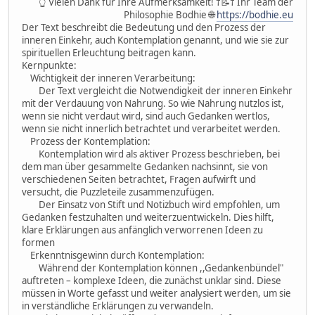
👆 Vielen Dank für Ihre Aufmerksamkeit! †📝† Ihr Team der
Philosophie Bodhie 🌐
https://bodhie.eu
Der Text beschreibt die Bedeutung und den Prozess der
inneren Einkehr, auch Kontemplation genannt, und wie sie zur
spirituellen Erleuchtung beitragen kann.
Kernpunkte:
Wichtigkeit der inneren Verarbeitung:
Der Text vergleicht die Notwendigkeit der inneren Einkehr
mit der Verdauung von Nahrung. So wie Nahrung nutzlos ist,
wenn sie nicht verdaut wird, sind auch Gedanken wertlos,
wenn sie nicht innerlich betrachtet und verarbeitet werden.
Prozess der Kontemplation:
Kontemplation wird als aktiver Prozess beschrieben, bei
dem man über gesammelte Gedanken nachsinnt, sie von
verschiedenen Seiten betrachtet, Fragen aufwirft und
versucht, die Puzzleteile zusammenzufügen.
Der Einsatz von Stift und Notizbuch wird empfohlen, um
Gedanken festzuhalten und weiterzuentwickeln. Dies hilft,
klare Erklärungen aus anfänglich verworrenen Ideen zu
formen
Erkenntnisgewinn durch Kontemplation:
Während der Kontemplation können ,,Gedankenbündel"
auftreten – komplexe Ideen, die zunächst unklar sind. Diese
müssen in Worte gefasst und weiter analysiert werden, um sie
in verständliche Erklärungen zu verwandeln.