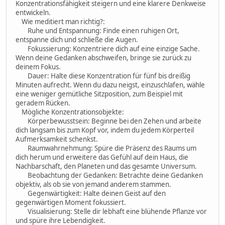
Konzentrationsfähigkeit steigern und eine klarere Denkweise
entwickeln.
Wie meditiert man richtig?:
Ruhe und Entspannung: Finde einen ruhigen Ort,
entspanne dich und schließe die Augen.
Fokussierung: Konzentriere dich auf eine einzige Sache.
Wenn deine Gedanken abschweifen, bringe sie zurück zu
deinem Fokus.
Dauer: Halte diese Konzentration für fünf bis dreißig
Minuten aufrecht. Wenn du dazu neigst, einzuschlafen, wähle
eine weniger gemütliche Sitzposition, zum Beispiel mit
geradem Rücken.
Mögliche Konzentrationsobjekte:
Körperbewusstsein: Beginne bei den Zehen und arbeite
dich langsam bis zum Kopf vor, indem du jedem Körperteil
Aufmerksamkeit schenkst.
Raumwahrnehmung: Spüre die Präsenz des Raums um
dich herum und erweitere das Gefühl auf dein Haus, die
Nachbarschaft, den Planeten und das gesamte Universum.
Beobachtung der Gedanken: Betrachte deine Gedanken
objektiv, als ob sie von jemand anderem stammen.
Gegenwärtigkeit: Halte deinen Geist auf den
gegenwärtigen Moment fokussiert.
Visualisierung: Stelle dir lebhaft eine blühende Pflanze vor
und spüre ihre Lebendigkeit.