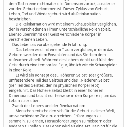
dem Tod in eine nichtmaterielle Dimension zurück, aus der er
vor der Geburt gekommen ist. Dieser Zyklus von Geburt,
Leben, Tod und Wiedergeburt wird als Reinkarnation
beschrieben.
Die Reinkarnation wird mit einem Schauspieler verglichen,
der in verschiedenen Filmen unterschiedliche Rollen spielt.
Ebenso übernimmt der Geist verschiedene Körper in
verschiedenen Leben.
Das Leben als vorübergehende Erfahrung:
Das Leben wird mit einem Traum verglichen, in dem das
Geborenwerden dem Einschlafen und das Sterben dem
Aufwachen ähnelt. Während des Lebens denkt und fühlt der
Geist durch eine temporäre Figur, ähnlich wie ein Schauspieler
in einer Rolle.
Es wird ein Konzept des ,,Höheren Selbst" (der größere,
umfassendere Teil des Geistes) und des ,,Niederen Selbst"
(der Teil des Geistes, der im physischen Körper lebt)
eingeführt. Das Höhere Selbst bleibt in einer höheren
Dimension und taucht nur teilweise in den Körper ein, um das
Leben zu erleben.
Zweck des Lebens und der Reinkarnation:
Menschen entscheiden sich für die Geburt in dieser Welt,
um verschiedene Ziele zu erreichen: Erfahrungen zu
sammeln, zu lernen, Herausforderungen zu meistern oder
anderen zu helfen. Das Leben wird als eine Art Training für die