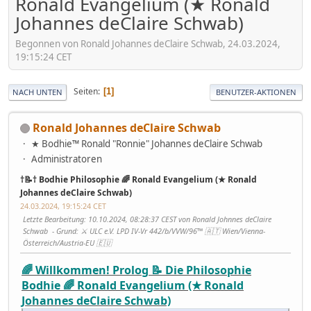
Ronald Evangelium (★ Ronald
Johannes deClaire Schwab)
Begonnen von Ronald Johannes deClaire Schwab, 24.03.2024,
19:15:24 CET
Seiten
1
NACH UNTEN
BENUTZER-AKTIONEN
Ronald Johannes deClaire Schwab
★ Bodhie™ Ronald "Ronnie" Johannes deClaire Schwab
Administratoren
†📝† Bodhie Philosophie 🌈 Ronald Evangelium (★ Ronald
Johannes deClaire Schwab)
24.03.2024, 19:15:24 CET
Letzte Bearbeitung
: 10.10.2024, 08:28:37 CEST von Ronald Johnnes deClaire
Schwab
Grund
: ⚔ ULC e.V. LPD IV-Vr 442/b/VVW/96™ 🇦🇹 Wien/Vienna-
Österreich/Austria-EU 🇪🇺
🌈 Willkommen! Prolog 📝 Die Philosophie
Bodhie 🌈 Ronald Evangelium (★ Ronald
Johannes deClaire Schwab)