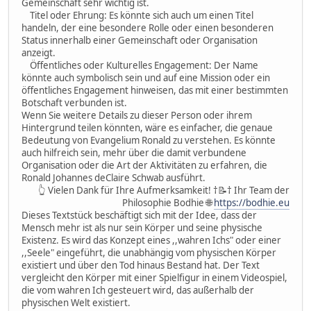
Gemeinschaft sehr wichtig ist.
Titel oder Ehrung: Es könnte sich auch um einen Titel
handeln, der eine besondere Rolle oder einen besonderen
Status innerhalb einer Gemeinschaft oder Organisation
anzeigt.
Öffentliches oder Kulturelles Engagement: Der Name
könnte auch symbolisch sein und auf eine Mission oder ein
öffentliches Engagement hinweisen, das mit einer bestimmten
Botschaft verbunden ist.
Wenn Sie weitere Details zu dieser Person oder ihrem
Hintergrund teilen könnten, wäre es einfacher, die genaue
Bedeutung von Evangelium Ronald zu verstehen. Es könnte
auch hilfreich sein, mehr über die damit verbundene
Organisation oder die Art der Aktivitäten zu erfahren, die
Ronald Johannes deClaire Schwab ausführt.
👆 Vielen Dank für Ihre Aufmerksamkeit! †📝† Ihr Team der
Philosophie Bodhie 🌐
https://bodhie.eu
Dieses Textstück beschäftigt sich mit der Idee, dass der
Mensch mehr ist als nur sein Körper und seine physische
Existenz. Es wird das Konzept eines ,,wahren Ichs" oder einer
,,Seele" eingeführt, die unabhängig vom physischen Körper
existiert und über den Tod hinaus Bestand hat. Der Text
vergleicht den Körper mit einer Spielfigur in einem Videospiel,
die vom wahren Ich gesteuert wird, das außerhalb der
physischen Welt existiert.