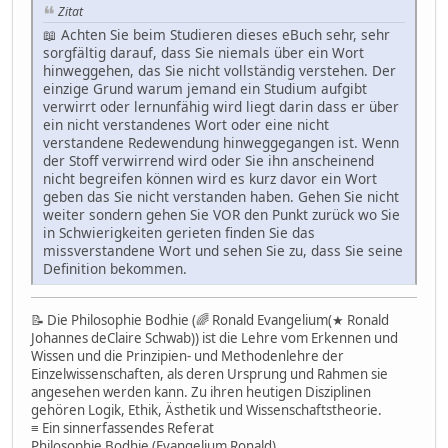
Zitat
📖 Achten Sie beim Studieren dieses eBuch sehr, sehr
sorgfältig darauf, dass Sie niemals über ein Wort
hinweggehen, das Sie nicht vollständig verstehen. Der
einzige Grund warum jemand ein Studium aufgibt
verwirrt oder lernunfähig wird liegt darin dass er über
ein nicht verstandenes Wort oder eine nicht
verstandene Redewendung hinweggegangen ist. Wenn
der Stoff verwirrend wird oder Sie ihn anscheinend
nicht begreifen können wird es kurz davor ein Wort
geben das Sie nicht verstanden haben. Gehen Sie nicht
weiter sondern gehen Sie VOR den Punkt zurück wo Sie
in Schwierigkeiten gerieten finden Sie das
missverstandene Wort und sehen Sie zu, dass Sie seine
Definition bekommen.
📝 Die Philosophie Bodhie (🌈 Ronald Evangelium(★ Ronald
Johannes deClaire Schwab)) ist die Lehre vom Erkennen und
Wissen und die Prinzipien- und Methodenlehre der
Einzelwissenschaften, als deren Ursprung und Rahmen sie
angesehen werden kann. Zu ihren heutigen Disziplinen
gehören Logik, Ethik, Ästhetik und Wissenschaftstheorie.
≡ Ein sinnerfassendes Referat
Philosophie Bodhie (Evangelium Ronald)