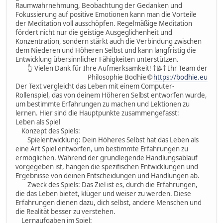
Raumwahrnehmung, Beobachtung der Gedanken und
Fokussierung auf positive Emotionen kann man die Vorteile
der Meditation voll ausschöpfen. Regelmäßige Meditation
fördert nicht nur die geistige Ausgeglichenheit und
Konzentration, sondern stärkt auch die Verbindung zwischen
dem Niederen und Höheren Selbst und kann langfristig die
Entwicklung übersinnlicher Fähigkeiten unterstützen.
👆 Vielen Dank für Ihre Aufmerksamkeit! †📝† Ihr Team der
Philosophie Bodhie 🌐
https://bodhie.eu
Der Text vergleicht das Leben mit einem Computer-
Rollenspiel, das von deinem Höheren Selbst entworfen wurde,
um bestimmte Erfahrungen zu machen und Lektionen zu
lernen. Hier sind die Hauptpunkte zusammengefasst:
Leben als Spiel
Konzept des Spiels:
Spielentwicklung: Dein Höheres Selbst hat das Leben als
eine Art Spiel entworfen, um bestimmte Erfahrungen zu
ermöglichen. Während der grundlegende Handlungsablauf
vorgegeben ist, hängen die spezifischen Entwicklungen und
Ergebnisse von deinen Entscheidungen und Handlungen ab.
Zweck des Spiels: Das Ziel ist es, durch die Erfahrungen,
die das Leben bietet, klüger und weiser zu werden. Diese
Erfahrungen dienen dazu, dich selbst, andere Menschen und
die Realität besser zu verstehen.
Lernaufgaben im Spiel: