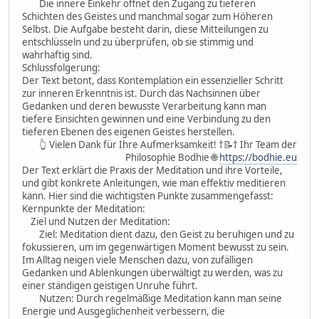
Die innere Einkehr öffnet den Zugang zu tieferen
Schichten des Geistes und manchmal sogar zum Höheren
Selbst. Die Aufgabe besteht darin, diese Mitteilungen zu
entschlüsseln und zu überprüfen, ob sie stimmig und
wahrhaftig sind.
Schlussfolgerung:
Der Text betont, dass Kontemplation ein essenzieller Schritt
zur inneren Erkenntnis ist. Durch das Nachsinnen über
Gedanken und deren bewusste Verarbeitung kann man
tiefere Einsichten gewinnen und eine Verbindung zu den
tieferen Ebenen des eigenen Geistes herstellen.
👆 Vielen Dank für Ihre Aufmerksamkeit! †📝† Ihr Team der
Philosophie Bodhie 🌐
https://bodhie.eu
Der Text erklärt die Praxis der Meditation und ihre Vorteile,
und gibt konkrete Anleitungen, wie man effektiv meditieren
kann. Hier sind die wichtigsten Punkte zusammengefasst:
Kernpunkte der Meditation:
Ziel und Nutzen der Meditation:
Ziel: Meditation dient dazu, den Geist zu beruhigen und zu
fokussieren, um im gegenwärtigen Moment bewusst zu sein.
Im Alltag neigen viele Menschen dazu, von zufälligen
Gedanken und Ablenkungen überwältigt zu werden, was zu
einer ständigen geistigen Unruhe führt.
Nutzen: Durch regelmäßige Meditation kann man seine
Energie und Ausgeglichenheit verbessern, die