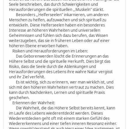
Seele beschrieben, das durch Schwierigkeiten und
Herausforderungen die spirituellen ,,Muskeln" stärkt.
Besonders ,,Helferseelen" inkarnieren, um anderen
Menschen zu helfen, aufzuwachen und sich spirituell zu
entwickeln. Diese Helferseelen haben ein besonderes
Interesse an höheren Wahrheiten und universellen
Geheimnissen und fühlen sich dazu berufen, das Wissen
weiterzugeben, das sie in früheren Leben oder auf einer
höheren Ebene erworben haben.
Risiken und Herausforderungen im Leben:
Das Geborenwerden löscht die Erinnerungen an das
Höhere Selbst und die spirituelle Herkunft. Dies birgt das
Risiko, dass die Seele durch die Ablenkungen und
Herausforderungen des Lebens ihre wahre Natur vergisst
und ihr Ziel verfehlt.
Es ist wichtig, sich zu erinnern, wer man wirklich ist, und
sich mit den höheren Wahrheiten vertraut zu machen. Dies
kann durch Nachdenken, Lernen und spirituelle Praxis
geschehen.
Erkennen der Wahrheit:
Die Wahrheit, die das Höhere Selbst bereits kennt, kann
im Laufe des Lebens wiederentdeckt werden. Dieses
Wiederentdecken geht oft mit einem starken Gefühl des
Wiedererkennens und einer tiefen inneren Resonanz einher.
Wenn sowohl Verstand als auch Herz einer Idee zustimmen, ist