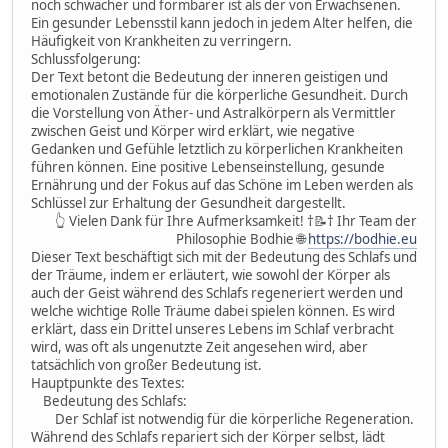
noch schwächer und formbarer ist als der von Erwachsenen.
Ein gesunder Lebensstil kann jedoch in jedem Alter helfen, die
Häufigkeit von Krankheiten zu verringern.
Schlussfolgerung:
Der Text betont die Bedeutung der inneren geistigen und
emotionalen Zustände für die körperliche Gesundheit. Durch
die Vorstellung von Äther- und Astralkörpern als Vermittler
zwischen Geist und Körper wird erklärt, wie negative
Gedanken und Gefühle letztlich zu körperlichen Krankheiten
führen können. Eine positive Lebenseinstellung, gesunde
Ernährung und der Fokus auf das Schöne im Leben werden als
Schlüssel zur Erhaltung der Gesundheit dargestellt.
👆 Vielen Dank für Ihre Aufmerksamkeit! †📝† Ihr Team der
Philosophie Bodhie 🌐
https://bodhie.eu
Dieser Text beschäftigt sich mit der Bedeutung des Schlafs und
der Träume, indem er erläutert, wie sowohl der Körper als
auch der Geist während des Schlafs regeneriert werden und
welche wichtige Rolle Träume dabei spielen können. Es wird
erklärt, dass ein Drittel unseres Lebens im Schlaf verbracht
wird, was oft als ungenutzte Zeit angesehen wird, aber
tatsächlich von großer Bedeutung ist.
Hauptpunkte des Textes:
Bedeutung des Schlafs:
Der Schlaf ist notwendig für die körperliche Regeneration.
Während des Schlafs repariert sich der Körper selbst, lädt