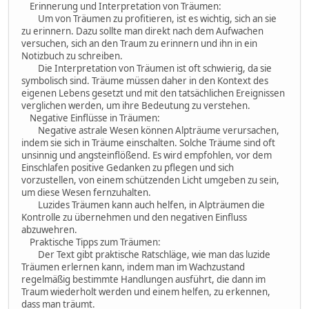
Erinnerung und Interpretation von Träumen:
Um von Träumen zu profitieren, ist es wichtig, sich an sie
zu erinnern. Dazu sollte man direkt nach dem Aufwachen
versuchen, sich an den Traum zu erinnern und ihn in ein
Notizbuch zu schreiben.
Die Interpretation von Träumen ist oft schwierig, da sie
symbolisch sind. Träume müssen daher in den Kontext des
eigenen Lebens gesetzt und mit den tatsächlichen Ereignissen
verglichen werden, um ihre Bedeutung zu verstehen.
Negative Einflüsse in Träumen:
Negative astrale Wesen können Alpträume verursachen,
indem sie sich in Träume einschalten. Solche Träume sind oft
unsinnig und angsteinflößend. Es wird empfohlen, vor dem
Einschlafen positive Gedanken zu pflegen und sich
vorzustellen, von einem schützenden Licht umgeben zu sein,
um diese Wesen fernzuhalten.
Luzides Träumen kann auch helfen, in Alpträumen die
Kontrolle zu übernehmen und den negativen Einfluss
abzuwehren.
Praktische Tipps zum Träumen:
Der Text gibt praktische Ratschläge, wie man das luzide
Träumen erlernen kann, indem man im Wachzustand
regelmäßig bestimmte Handlungen ausführt, die dann im
Traum wiederholt werden und einem helfen, zu erkennen,
dass man träumt.