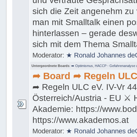
und vertraute Gesprächsa
sich die Zeit angenehm zu
man mit Smalltalk einen po
hinterlassen – gerade desw
sich mit dem Thema Smallt
Moderator:
★ Ronald Johannes de
Untergeordnete Boards
:
➡️ Optimismus
,
HACCP - Gefahrenanalyse un
➦ Board ➦ Regeln ULC
➦ Regeln ULC eV. IV-Vr 4
Österreich/Austria - EU ⚔ 
Akademie: https://www.bod
https://www.akademos.at
Moderator:
★ Ronald Johannes de