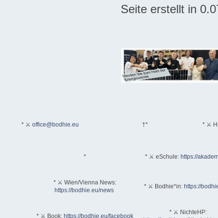
Seite erstellt in 0
* ⚔
office@bodhie.eu
†*
* ⚔ H
*
* ⚔ eSchule:
https://akadem
* ⚔ Wien/Vienna News:
* ⚔ Bodhie*in:
https://bodhi
https://bodhie.eu/news
* ⚔ NichteHP:
* ⚔ Book:
https://bodhie.eu/facebook