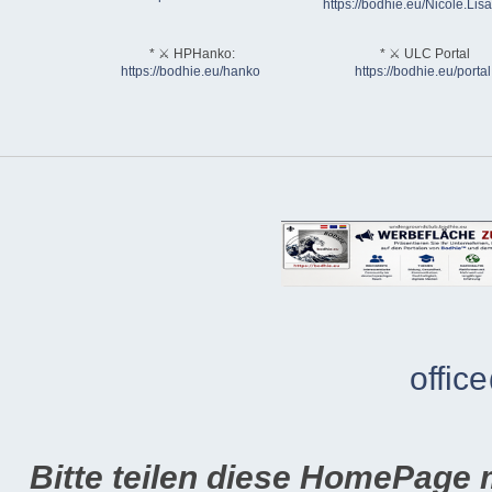
https://bodhie.eu/Nicole.Li
* ⚔ HPHanko:
* ⚔ ULC Portal
https://bodhie.eu/hanko
https://bodhie.eu/portal
offic
Bitte teilen diese HomePage 