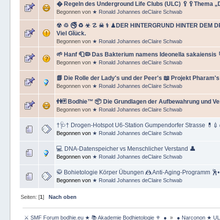
� Regeln des Underground Life Clubs (ULC) 🥄🥄Thema „
Begonnen von
★ Ronald Johannes deClaire Schwab
☢ ♲ 🚭 ♻ ☣ ☡ ☠ ⚕ ♟DER HINTERGRUND HINTER DEM D
Viel GÏück.
Begonnen von
★ Ronald Johannes deClaire Schwab
🌱 Hanf 🧻🦠 Das Bakterium namens Ideonella sakaiensis 
Begonnen von
★ Ronald Johannes deClaire Schwab
📗 Die Rolle der Lady's und der Peer's 📖 Projekt Pharam's
Begonnen von
★ Ronald Johannes deClaire Schwab
👫🃏 Bodhie™ 📦 Die Grundlagen der Aufbewahrung und Ve
Begonnen von
★ Ronald Johannes deClaire Schwab
†🩺† Drogen-Hotspot U6-Station Gumpendorfer Strasse 💊💉
Begonnen von
★ Ronald Johannes deClaire Schwab
💻 DNA-Datenspeicher vs Menschlicher Verstand 👤
Begonnen von
★ Ronald Johannes deClaire Schwab
🥋 Bohietologie Körper Übungen 🤼 Anti-Aging-Programm 🕺•
Begonnen von
★ Ronald Johannes deClaire Schwab
Seiten: [
1
]
Nach oben
 ⚔ SMF Forum bodhie.eu ★ 📚 Akademie Bodhietologie ⚜  ● 
»
 ● Narconon ★ ULC