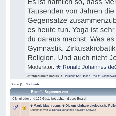
Es ist nämlich so, dass M
Tausenden von Jahren die
Gegensätze zusammenzubrin
es heute tun. Yoga ist seh
du daraus machst. Was es ni
Gymnastik, Zirkusakrobatik
Religion. Und auch nicht J
Moderator:
★ Ronald Johannes de
Untergeordnete Boards
:
★ Hermann Karl Hesse - "deR" Steppenwolf
Seiten: [
1
]
Nach unten
Betreff
/
Begonnen von
0 Mitglieder und 150 Gäste betrachten dieses Board.
🍄 Magic Mushrooms 🍄 Die unsichtbare ökologische Rolle 
Begonnen von
★ Ronald Johannes deClaire Schwab