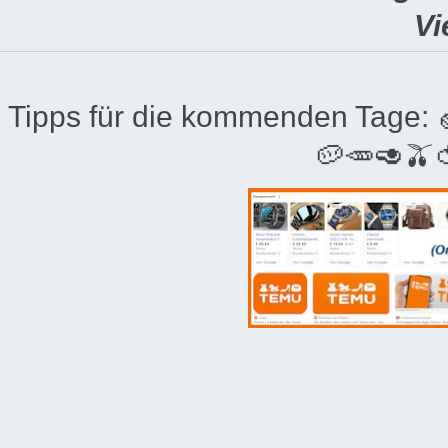
Vi
Tipps für die kommenden Tage:
🥔🥕🥑🫒