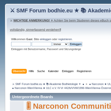
⚔ SMF Forum bodhie.eu ★ 📚 Akademie
⚔
WICHTIGE ANMERKUNG!
⚜ Achten Sie beim Studieren dieses eBuch seh
vollständig, sinnerfassend verstehen!❗
Willkommen
Gast
. Bitte
einloggen
oder
registrieren
.
Einloggen mit Benutzername, Passwort und Sitzungslänge
Übersicht
Hilfe
Suche
Kalender
Einloggen
Registrieren
 ⚔ SMF Forum bodhie.eu ★ 📚 Akademie Bodhietologie ⚜  ● 
»
 ● Narconon ★ ULC
 ● Narconon Wien/Vienna ★ ULC e.V. IV-Vr 442/b/VVW/1996-Wien/Vienna-Österrei
Untergeordnete Boards
🎚 Narconon Communit