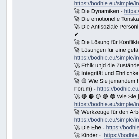
https://bodhie.eu/simple/i
🚀 Die Dynamiken -
https:
🚀 Die emotionelle Tonska
🚀 Die Antisoziale Persönl
✔
🚀 Die Lösung für Konflikt
🚀 Lösungen für eine gefä
https://bodhie.eu/simple/i
🚀 Ethik unjd die Zuständ
🚀 Integrität und Ehrlichke
🚀 🟡 Wie Sie jemandem 
Forum) -
https://bodhie.e
🚀 🔴 🟠 🟡 🟢 🔵 Wie Sie
https://bodhie.eu/simple/i
🚀 Werkzeuge für den Arbe
https://bodhie.eu/simple/i
🚀 Die Ehe -
https://bodhi
🚀 Kinder -
https://bodhie