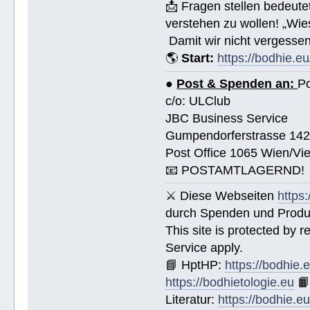
📩 Fragen stellen bedeut
verstehen zu wollen! „Wi
Damit wir nicht vergessen
🌎
Start:
https://bodhie.eu
●
Post & Spenden an:
Po
c/o: ULClub
JBC Business Service
Gumpendorferstrasse 14
Post Office 1065 Wien/Vie
📧 POSTAMTLAGERND!
⚔ Diese Webseiten
https
durch Spenden und Produk
This site is protected by
Service apply.
📘 HptHP:
https://bodhie.
https://bodhietologie.eu

Literatur:
https://bodhie.e