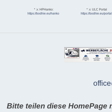
* ⚔ HPHanko:
* ⚔ ULC Portal
https://bodhie.eu/hanko
https://bodhie.eu/portal
offic
Bitte teilen diese HomePage 