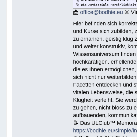
🚀 Die emotionelle Tonskala - htt
🚀 Die Antisoziale Persönlichkeit
🚀 Die Lösung für Konflikte - htt
📩
office@bodhie.eu
⚔ Vie
🚀 Lösungen für eine gefährliche 
🚀 Ethik unjd die Zustände - http
Hier befinden sich korrek
🚀 Integrität und Ehrlichkeit - h
🚀 🟡 Wie Sie jemandem helfen kön
und Kurse sich zubilden, z
Wie Sie jemandem helfen können - 
🚀 Werkzeuge für den Arbeitsplatz
zu ernähren, geistig klug 
🚀 Die Ehe - https://bodhie.eu/si
und weiter konstrukiv, kom
🚀 Kinder - https://bodhie.eu/sim
🚀 Ermittlung und ihr Gebrauch - 
Wissensuniversum finden S
🚀 Grundlagen des Organisieren - 
🚀 Public Relations - https://bod
hochkarätigen, erhellend
🚀 Planziele und Ziele- https://b
die es Ihnen ermöglichen, 
🚀 Kommunikation - https://bodhie
sich nicht nur weiterbild
Name (BlockBuchStaben)/eMail Addi
Facetten entdecken und stu
vitalen Lebensweise, die
Spende € ______.- liegt bei!
Klugheit verleiht. Sie we
zu gehen, nicht bloss zu e
aufbauenden, kommunikati
📝 Das ULClub™ Memoran
https://bodhie.eu/simple/i