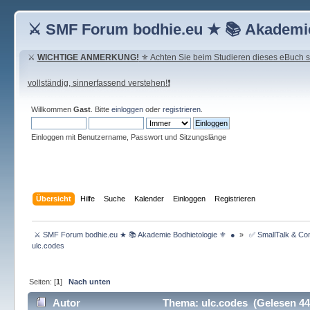
⚔ SMF Forum bodhie.eu ★ 📚 Akademie
⚔
WICHTIGE ANMERKUNG!
⚜ Achten Sie beim Studieren dieses eBuch seh
vollständig, sinnerfassend verstehen!❗
Willkommen
Gast
. Bitte
einloggen
oder
registrieren
.
Einloggen mit Benutzername, Passwort und Sitzungslänge
Übersicht
Hilfe
Suche
Kalender
Einloggen
Registrieren
 ⚔ SMF Forum bodhie.eu ★ 📚 Akademie Bodhietologie ⚜  ● 
»
 ✅ SmallTalk & C
ulc.codes
Seiten: [
1
]
Nach unten
Autor
Thema: ulc.codes (Gelesen 44