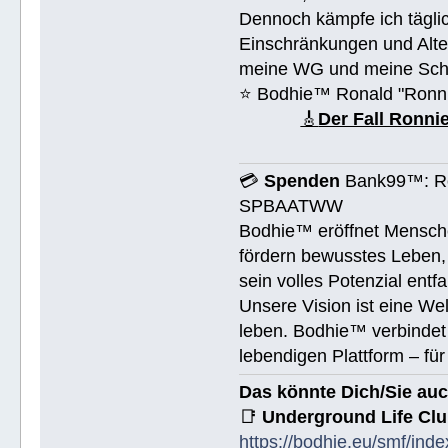
Dennoch kämpfe ich täglic
Einschränkungen und Alte
meine WG und meine Schul
⭐️ Bodhie™ Ronald "Ronn
🎸
Der Fall Ronn
💳
Spenden
Bank99™: Ro
SPBAATWW
Bodhie™ eröffnet Mensche
fördern bewusstes Leben, 
sein volles Potenzial entfa
Unsere Vision ist eine We
leben. Bodhie™ verbindet 
lebendigen Plattform – für
Das könnte Dich/Sie auc
📑
Underground Life Cl
https://bodhie.eu/smf/ind