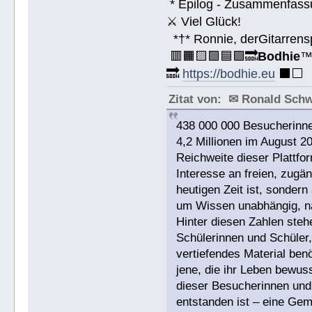
* Epilog - Zusammenfassung
⚔ Viel Glück!
*†* Ronnie, derGitarrens
🟥🟧🟨🟩🟦🟪🔜
Bodhie
🔜
https://bodhie.eu
⬛️⬜️
Zitat von: ✉ Ronald Sch
438 000 000 Besucherinne
4,2 Millionen im August 2
Reichweite dieser Plattfor
Interesse an freien, zugän
heutigen Zeit ist, sonde
um Wissen unabhängig, na
Hinter diesen Zahlen ste
Schülerinnen und Schüler,
vertiefendes Material benö
jene, die ihr Leben bewuss
dieser Besucherinnen und 
entstanden ist – eine Gem