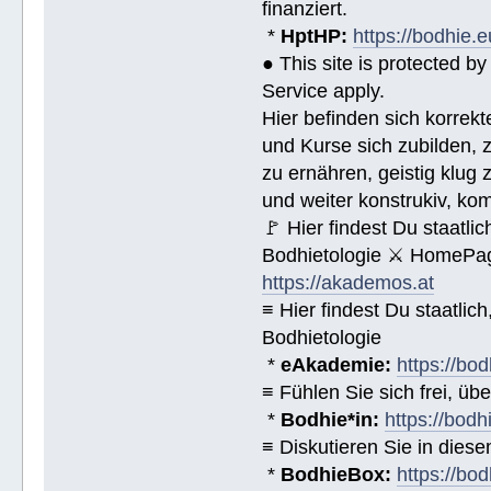
finanziert.
*
HptHP:
https://bodhie.e
● This site is protected 
Service apply.
Hier befinden sich korrek
und Kurse sich zubilden, z
zu ernähren, geistig klug 
und weiter konstrukiv, ko
🚩 Hier findest Du staat
Bodhietologie ⚔ HomePag
https://akademos.at
≡ Hier findest Du staatl
Bodhietologie
*
eAkademie:
https://bod
≡ Fühlen Sie sich frei, üb
*
Bodhie*in:
https://bodh
≡ Diskutieren Sie in diese
*
BodhieBox:
https://bo