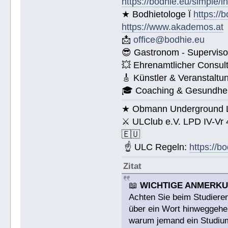
https://bodhie.eu/simple/i
★ Bodhietologe Ï
https://
https://www.akademos.at
📩
office@bodhie.eu
😎 Gastronom - Superviso
💥 Ehrenamtlicher Consul
🎸 Künstler & Veranstaltu
🎓 Coaching & Gesundheit
★ Obmann Underground Li
⚔ ULClub e.V. LPD IV-Vr
🇪🇺
☝ ULC Regeln:
https://b
Zitat
📖
WICHTIGE ANMERK
Achten Sie beim Studieren
über ein Wort hinweggehen
warum jemand ein Studium a