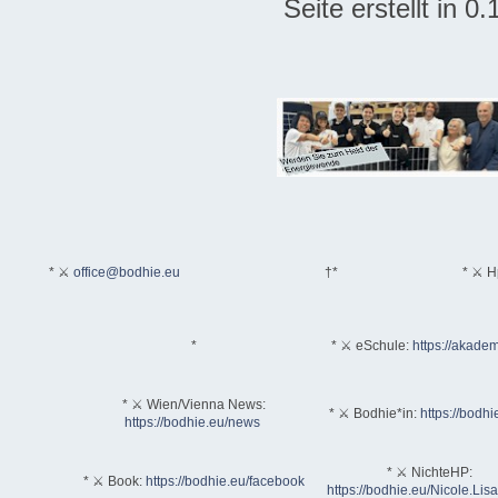
Seite erstellt in 
* ⚔
office@bodhie.eu
†*
* ⚔ H
*
* ⚔ eSchule:
https://akadem
* ⚔ Wien/Vienna News:
* ⚔ Bodhie*in:
https://bodhi
https://bodhie.eu/news
* ⚔ NichteHP:
* ⚔ Book:
https://bodhie.eu/facebook
https://bodhie.eu/Nicole.Li