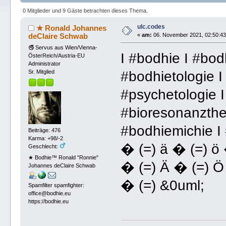
0 Mitglieder und 9 Gäste betrachten dieses Thema.
ulc.codes
★ Ronald Johannes
deClaire Schwab
«
am:
06. November 2021, 02:50:43
🚭 Servus aus Wien/Vienna-
I #bodhie I #bod
ÖsterReich/Austria-EU
Administrator
#bodhietologie I
Sr. Mitglied
#psychetologie I
#bioresonanzthe
#bodhiemichie I 
Beiträge: 476
Karma: +98/-2
� (=) ä � (=) ö 
Geschlecht:
★ Bodhie™ Ronald "Ronnie"
� (=) Ä � (=) Ö
Johannes deClaire Schwab
� (=) &0uml;
Spamfilter spamfighter:
office@bodhie.eu
https://bodhie.eu