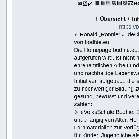
.✉📰✔️ 🟥🟧🟨🟩🟦🟪🔜
B
†
Übersicht + I
https:/
⭐️ Ronald „Ronnie“ J. de
von bodhie.eu
Die Homepage bodhie.eu, 
aufgerufen wird, ist nicht
ehrenamtlichen Arbeit un
und nachhaltige Lebenswe
Initiativen aufgebaut, di
zu hochwertiger Bildung z
gesund, bewusst und veran
zählen:
⚔ eVolksSchule Bodhie: Ei
unabhängig von Alter, Herk
Lernmaterialien zur Verfüg
für Kinder, Jugendliche a