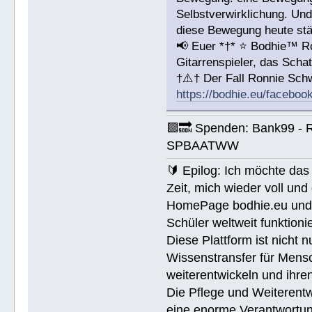
Selbstverwirklichung. Und
diese Bewegung heute stär
📢 Euer *†* ⭐️ Bodhie™ R
Gitarrenspieler, das Sc
†⚠️† Der Fall Ronnie Sc
https://bodhie.eu/faceboo
🟪🔜 Spenden: Bank99 - 
SPBAATWW
🔰 Epilog: Ich möchte das 
Zeit, mich wieder voll un
HomePage bodhie.eu und di
Schüler weltweit funktionie
Diese Plattform ist nicht 
Wissenstransfer für Mensc
weiterentwickeln und ihren
Die Pflege und Weiterentw
eine enorme Verantwortung.