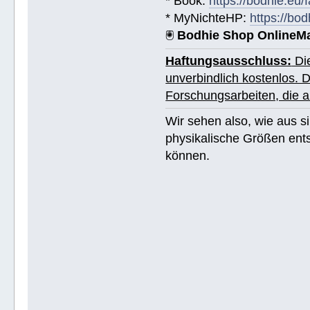
* Book:
https://bodhie.eu
* MyNichteHP:
https://bo
🖲
Bodhie Shop OnlineM
Haftungsausschluss:
Die
unverbindlich kostenlos. 
Forschungsarbeiten, die
Wir sehen also, wie aus sim
physikalische Größen ent
können.