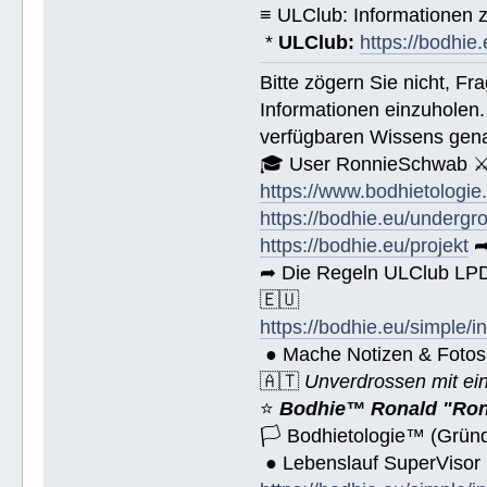
≡ ULClub: Informationen
*
ULClub:
https://bodhie.
Bitte zögern Sie nicht, F
Informationen einzuholen.
verfügbaren Wissens gena
🎓 User RonnieSchwab ⚔
https://www.bodhietologie
https://bodhie.eu/undergr
https://bodhie.eu/projekt
➦
➦ Die Regeln ULClub LPD 
🇪🇺
https://bodhie.eu/simple/i
● Mache Notizen & Fotos
🇦🇹
Unverdrossen mit ei
⭐️
Bodhie™ Ronald "Ron
🏳 Bodhietologie™ (Gründ
● Lebenslauf SuperVisor