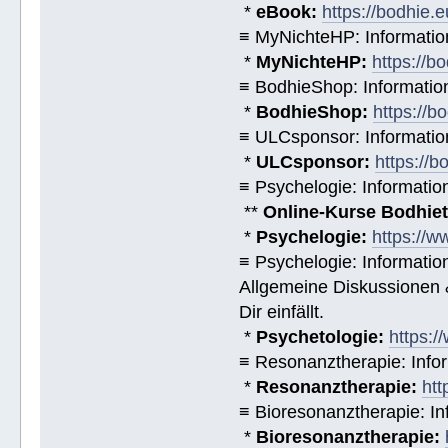
*
eBook:
https://bodhie.
≡ MyNichteHP: Informatio
*
MyNichteHP:
https://b
≡ BodhieShop: Informati
*
BodhieShop:
https://b
≡ ULCsponsor: Informatio
*
ULCsponsor:
https://b
≡ Psychelogie: Informatio
**
Online-Kurse Bodhieto
*
Psychelogie:
https://w
≡ Psychelogie: Informatio
Allgemeine Diskussionen &
Dir einfällt.
*
Psychetologie:
https:/
≡ Resonanztherapie: Info
*
Resonanztherapie:
htt
≡ Bioresonanztherapie: In
*
Bioresonanztherapie: