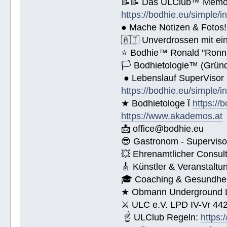
📝📝 Das ULClub™ Memor
https://bodhie.eu/simple/i
● Mache Notizen & Fotos!
🇦🇹 Unverdrossen mit ei
⭐️ Bodhie™ Ronald "Ronn
🏳 Bodhietologie™ (Gründ
● Lebenslauf SuperVisor
https://bodhie.eu/simple/i
★ Bodhietologe Ï
https://
https://www.akademos.at
📩 office@bodhie.eu
😎 Gastronom - Superviso
💥 Ehrenamtlicher Consul
🎸 Künstler & Veranstaltu
🎓 Coaching & Gesundheit
★ Obmann Underground Li
⚔ ULC e.V. LPD IV-Vr 44
☝ ULClub Regeln:
https: