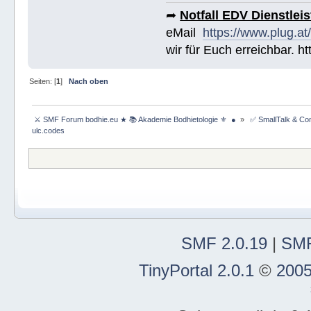
➦
Notfall EDV Dienstlei
eMail
https://www.plug.at
wir für Euch erreichbar. h
Seiten: [
1
]
Nach oben
 ⚔ SMF Forum bodhie.eu ★ 📚 Akademie Bodhietologie ⚜  ● 
»
 ✅ SmallTalk & C
ulc.codes
SMF 2.0.19
|
SMF
TinyPortal 2.0.1
©
2005