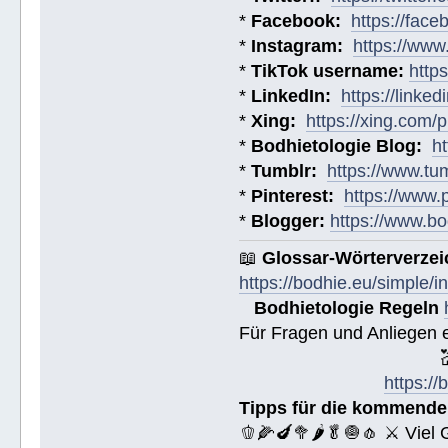
*
Facebook:
https://fac
*
Instagram:
https://ww
*
TikTok username:
http
*
LinkedIn:
https://linke
*
Xing:
https://xing.com
*
Bodhietologie Blog:
h
*
Tumblr:
https://www.tu
*
Pinterest:
https://www.
*
Blogger:
https://www.bo
📖
Glossar-Wörterverzei
https://bodhie.eu/simple/i
Bodhietologie Regeln
Für Fragen und Anliegen 

https:/
Tipps für die kommende
🫑🌽🍆🥦🌶🥬🧅🧄 ⚔ Viel 