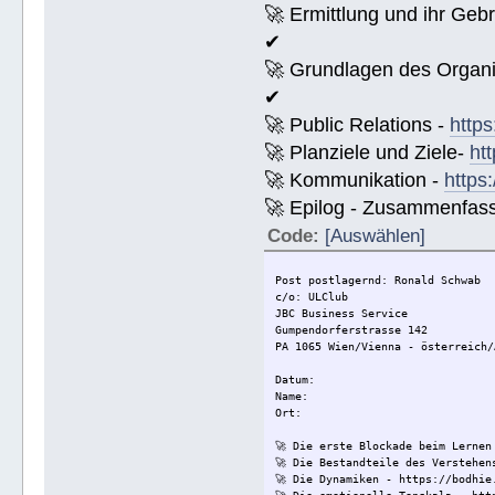
🚀 Ermittlung und ihr Geb
✔
🚀 Grundlagen des Organi
✔
🚀 Public Relations -
https
🚀 Planziele und Ziele-
ht
🚀 Kommunikation -
https
🚀 Epilog - Zusammenfassun
Code:
[Auswählen]
Post postlagernd: Ronald Schwab
c/o: ULClub
JBC Business Service
Gumpendorferstrasse 142
PA 1065 Wien/Vienna - österreich/
Datum:
Name:
Ort:
🚀 Die erste Blockade beim Lernen
🚀 Die Bestandteile des Verstehen
🚀 Die Dynamiken - https://bodhie