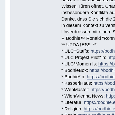
Wissen Türen öffnet, Chan
insbesondere Konflikte au
Danke, dass Sie sich die 
in diesem Kontext zu vers
Unverdrossen mit einem 
⭐️ Bodhie™ Ronald "Ronn
** UPDA†ES!!! **
* ULC†Staffs:
https://bod
* ULC Projekt Pilot*in:
htt
* ULC*Momen†s:
https:/
* BodhieBox:
https://bodh
* Bodhie*in:
https://bodhie
* KasperlHaus:
https://bo
* WebMaster:
https://bod
* Wien/Vienna News:
http
* Literatur:
https://bodhie.
* Religion:
https://bodhie.