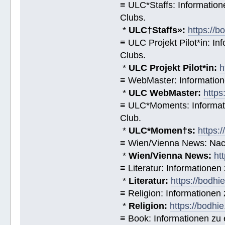
≡ ULC*Staffs: Informatio
Clubs.
*
ULC†Staffs»:
https://
≡ ULC Projekt Pilot*in: I
Clubs.
*
ULC Projekt Pilot*in:
h
≡ WebMaster: Informatio
*
ULC WebMaster:
https
≡ ULC*Moments: Informat
Club.
*
ULC*Momen†s:
https:
≡ Wien/Vienna News: Nach
*
Wien/Vienna News:
ht
≡ Literatur: Informatione
*
Literatur:
https://bodhi
≡ Religion: Informationen
*
Religion:
https://bodhie
≡ Book: Informationen zu