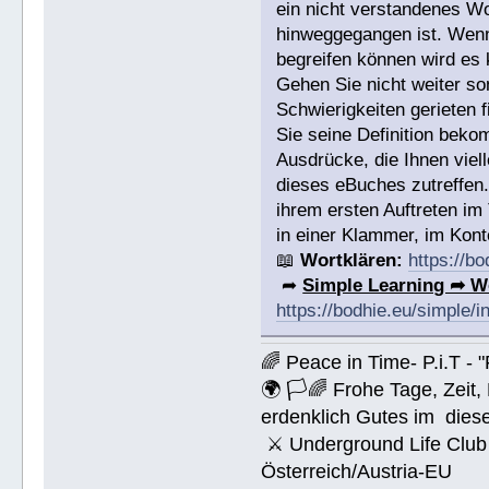
ein nicht verstandenes W
hinweggegangen ist. Wenn 
begreifen können wird es 
Gehen Sie nicht weiter s
Schwierigkeiten gerieten
Sie seine Definition bek
Ausdrücke, die Ihnen viell
dieses eBuches zutreffen
ihrem ersten Auftreten im
in einer Klammer, im Konte
📖
Wortklären:
https://b
➦
Simple Learning ➦ W
https://bodhie.eu/simple/i
🌈 Peace in Time- P.i.T - 
🌍 🏳🌈 Frohe Tage, Zeit
erdenklich Gutes im dies
⚔ Underground Life Club 
Österreich/Austria-EU