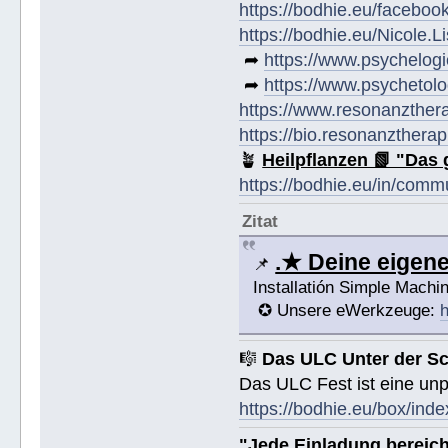
https://bodhie.eu/faceboo
https://bodhie.eu/Nicole.
➦
https://www.psychelogi
➦
https://www.psychetolo
https://www.resonanzther
https://bio.resonanztherap
🪴
Heilpflanzen 📗 "Das 
https://bodhie.eu/in/comm
Zitat
.★ Deine eige
📌
Installatión Simple Mach
✪ Unsere eWerkzeuge:
h
🎼
Das ULC Unter der S
Das ULC Fest ist eine un
https://bodhie.eu/box/inde
"Jede Einladung bereich