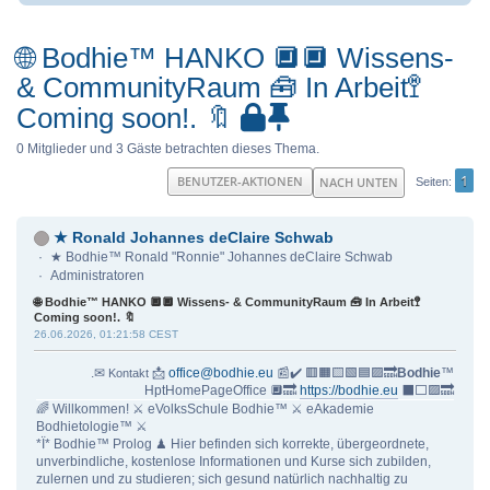
🌐 Bodhie™ HANKO 🔲🔲 Wissens-
& CommunityRaum 🧰 In Arbeit🚏
Coming soon!. 🔖
0 Mitglieder und 3 Gäste betrachten dieses Thema.
1
BENUTZER-AKTIONEN
NACH UNTEN
Seiten
★ Ronald Johannes deClaire Schwab
★ Bodhie™ Ronald "Ronnie" Johannes deClaire Schwab
Administratoren
🌐 Bodhie™ HANKO 🔲🔲 Wissens- & CommunityRaum 🧰 In Arbeit🚏
Coming soon!. 🔖
26.06.2026, 01:21:58 CEST
.✉
📩
office@bodhie.eu
📰✔️ 🟥🟧🟨🟩🟦🟪🔜
Bodhie
™
Kontakt
HptHomePageOffice 🔲🔜
https://bodhie.eu
⬛️⬜️🟪🔜
🌈 Willkommen! ⚔ eVolksSchule Bodhie™ ⚔ eAkademie
Bodhietologie™ ⚔
*Ï* Bodhie™ Prolog ♟ Hier befinden sich korrekte, übergeordnete,
unverbindliche, kostenlose Informationen und Kurse sich zubilden,
zulernen und zu studieren; sich gesund natürlich nachhaltig zu