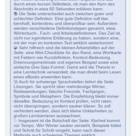
durch einen kurzen Selbsttest, ob man den Kern des
Abschnitts in etwa 60 Sekunden erklären kann.
📚 Die Seite unterscheidet auch zwischen guter und
schlechter Definition. Eine gute Definition soll klar,
kernhaft, kontexttreu und überprüfbar sein. Außerdem
werden verschiedene Definitionstypen genannt, etwa
Wörterbuch-, Fach- und Arbeitsdefinitionen. Das Ziel ist,
nicht nur irgendeine Erklärung zu haben, sondern eine,
mit der man im konkreten Text wirklich weiterkommt.
🧩 Sehr hilfreich sind die kleinen Arbeitshilfen auf der
Seite: eine Mini-Checkliste für den Rand, eine Wortkarte
mit Feldern wie Kurzdefinition, Kontext-Bedeutung,
Erkennungsmerkmale und eigenes Beispiel sowie eine
einfache Drei-Satz-Formel. Damit wird die Theorie in
eine Lerntechnik verwandelt, die man direkt beim Lesen
eines eBooks anwenden kann.
🚀 Auch für schwierige Sprachstellen liefert die Seite
Lösungen. Sie spricht über mehrdeutige Wörter,
Redewendungen, falsche Freunde, Fachjargon,
Symbole und Metaphern. Die Empfehlung bleibt immer
dieselbe: Bedeutung im Kontext prüfen, nicht raten,
nicht überspringen, sondern sauber klären. So soll
verhindert werden, dass sich kleine Unklarheiten zu
großen Lernbarrieren auswachsen.
✨ Insgesamt ist die Botschaft der Seite: Klarheit kommt
vor Tempo. Wer Wörter sauber versteht, Beispiele bildet
und Schritt für Schritt vorgeht, kann nach dieser
Methode auch schwierige Themen wirklich