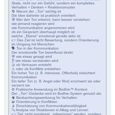
Skala, nicht nur ein Gefühl, sondern ein komplettes
Verhalten + Denken + Reaktionsmuster.
🔄 Warum der ,,Ton" wichtig ist
Die Idee dahinter ist praktisch orientiert:
🧭 Wer den Ton erkennt, kann besser verstehen:
wie jemand reagieren wird
wie Kommunikation angenommen wird
ob ein Gespräch überhaupt möglich ist
welche ,,Ebene" emotional gerade aktiv ist
👉 Das Ziel ist nicht Bewertung, sondern Orientierung
im Umgang mit Menschen.
🗣 Ton in der Kommunikation
Der emotionelle Ton beeinflusst direkt:
💬 wie etwas gesagt wird
👂 wie etwas verstanden wird
🤝 ob Vertrauen entsteht
⚠️ oder ob Konflikte entstehen
Ein hoher Ton (z. B. Interesse, Offenheit) erleichtert
Kommunikation.
Ein tiefer Ton (z. B. Angst oder Wut) erschwert sie oder
verzerrt sie.
⚙️ Praktische Anwendung im Bodhie™-Kontext
Der ,,Ton"-Gedanke wird im Bodhie-System genutzt als:
🧠 Beobachtungswerkzeug für Verhalten
🧩 Orientierung in Konflikten
📡 Einschätzung von Kommunikationsfähigkeit
🔍 Analyse von Reaktionen in Alltag und Lernen
👉 Ziel: nicht emotional ,,mitgerissen" werden, sondern