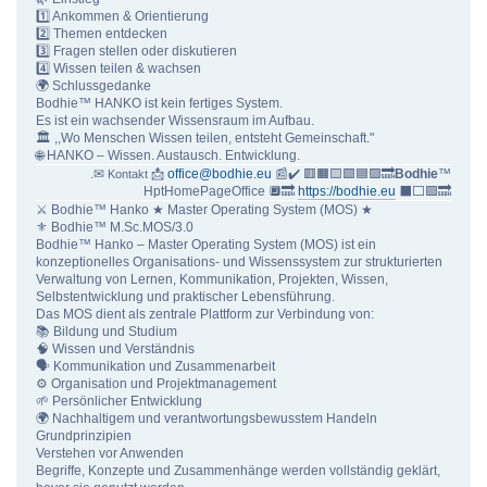
1️⃣ Ankommen & Orientierung
2️⃣ Themen entdecken
3️⃣ Fragen stellen oder diskutieren
4️⃣ Wissen teilen & wachsen
🌍 Schlussgedanke
Bodhie™ HANKO ist kein fertiges System.
Es ist ein wachsender Wissensraum im Aufbau.
🏛 ,,Wo Menschen Wissen teilen, entsteht Gemeinschaft."
🌐 HANKO – Wissen. Austausch. Entwicklung.
.✉
📩
office@bodhie.eu
📰✔️ 🟥🟧🟨🟩🟦🟪🔜
Bodhie
™
Kontakt
HptHomePageOffice 🔲🔜
https://bodhie.eu
⬛️⬜️🟪🔜
⚔ Bodhie™ Hanko ★ Master Operating System (MOS) ★
⚜ Bodhie™ M.Sc.MOS/3.0
Bodhie™ Hanko – Master Operating System (MOS) ist ein
konzeptionelles Organisations- und Wissenssystem zur strukturierten
Verwaltung von Lernen, Kommunikation, Projekten, Wissen,
Selbstentwicklung und praktischer Lebensführung.
Das MOS dient als zentrale Plattform zur Verbindung von:
📚 Bildung und Studium
🧠 Wissen und Verständnis
🗣 Kommunikation und Zusammenarbeit
⚙ Organisation und Projektmanagement
🌱 Persönlicher Entwicklung
🌍 Nachhaltigem und verantwortungsbewusstem Handeln
Grundprinzipien
Verstehen vor Anwenden
Begriffe, Konzepte und Zusammenhänge werden vollständig geklärt,