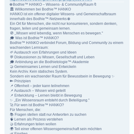
🌐 Bodhie™ HANKO – Wissens- & CommunityRaum🔖
🏛 Willkommen bei Bodhie™ HANKO
HANKO ist ein offener digitaler Wissens- und Gemeinschaftsraum
innerhalb des Bodhie™-Netzwerks 🌐
Ein Ort für Menschen, die nicht nur konsumieren, sondern denken,
fragen, teilen und gemeinsam lernen.
🧭 ,,Wissen wird lebendig, wenn Menschen es bewegen."
🎓 Was ist Bodhie™ HANKO?
Bodhie™ HANKO verbindet Forum, Bildung und Community zu einem
wachsenden Lernraum:
🌱 Austausch von Erfahrungen und Ideen
💬 Diskussionen zu Wissen, Gesellschaft und Leben
🎓 Anbindung an die Bodhietologie™-Akademie
🤝 Gemeinsames Lernen und Entwickeln
Kein Archiv. Kein statisches System.
Sondern ein wachsender Raum für Bewusstsein in Bewegung ✨
🔑 Prinzipien
📌 Offenheit – jeder kann teilnehmen
📌 Austausch – Wissen wird geteilt
📌 Entwicklung – Lernen bleibt in Bewegung
✨ ,,Ein Wissensraum entsteht durch Beteiligung."
🚀 Für wen ist Bodhie™ HANKO?
Für Menschen, die:
📚 Fragen stellen statt nur Antworten zu suchen
🧠 Lernen als Prozess verstehen
🤝 Erfahrungen teilen wollen
🌍 Teil einer offenen Wissensgemeinschaft sein möchten
🌿 Einstieg