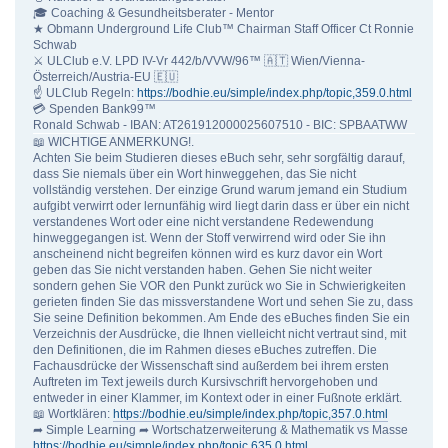
🎓 Coaching & Gesundheitsberater - Mentor
★ Obmann Underground Life Club™ Chairman Staff Officer Ct Ronnie
Schwab
⚔ ULClub e.V. LPD IV-Vr 442/b/VVW/96™ 🇦🇹 Wien/Vienna-
Österreich/Austria-EU 🇪🇺
☝ ULClub Regeln:
https://bodhie.eu/simple/index.php/topic,359.0.html
💳 Spenden Bank99™
Ronald Schwab - IBAN: AT261912000025607510 - BIC: SPBAATWW
📖 WICHTIGE ANMERKUNG!.
Achten Sie beim Studieren dieses eBuch sehr, sehr sorgfältig darauf,
dass Sie niemals über ein Wort hinweggehen, das Sie nicht
vollständig verstehen. Der einzige Grund warum jemand ein Studium
aufgibt verwirrt oder lernunfähig wird liegt darin dass er über ein nicht
verstandenes Wort oder eine nicht verstandene Redewendung
hinweggegangen ist. Wenn der Stoff verwirrend wird oder Sie ihn
anscheinend nicht begreifen können wird es kurz davor ein Wort
geben das Sie nicht verstanden haben. Gehen Sie nicht weiter
sondern gehen Sie VOR den Punkt zurück wo Sie in Schwierigkeiten
gerieten finden Sie das missverstandene Wort und sehen Sie zu, dass
Sie seine Definition bekommen. Am Ende des eBuches finden Sie ein
Verzeichnis der Ausdrücke, die Ihnen vielleicht nicht vertraut sind, mit
den Definitionen, die im Rahmen dieses eBuches zutreffen. Die
Fachausdrücke der Wissenschaft sind außerdem bei ihrem ersten
Auftreten im Text jeweils durch Kursivschrift hervorgehoben und
entweder in einer Klammer, im Kontext oder in einer Fußnote erklärt.
📖 Wortklären:
https://bodhie.eu/simple/index.php/topic,357.0.html
➦ Simple Learning ➦ Wortschatzerweiterung & Mathematik vs Masse
https://bodhie.eu/simple/index.php/topic,635.0.html