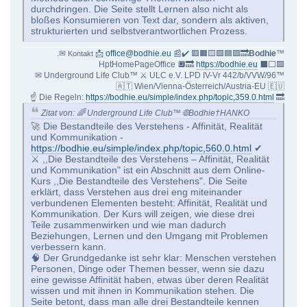
durchdringen. Die Seite stellt Lernen also nicht als
bloßes Konsumieren von Text dar, sondern als aktiven,
strukturierten und selbstverantwortlichen Prozess.
.✉
📩
office@bodhie.eu
📰✔️ 🟥🟧🟨🟩🟦🟪🔜
Bodhie
™
Kontakt
HptHomePageOffice 🔲🔜
https://bodhie.eu
⬛️⬜️🟪
✉ Underground Life Club™ ⚔ ULC e.V. LPD IV-Vr 442/b/VVW/96™
🇦🇹 Wien/Vienna-Österreich/Austria-EU 🇪🇺
☝ Die Regeln:
https://bodhie.eu/simple/index.php/topic,359.0.html
🔜
Zitat von: 🌈 Underground Life Club™ 🌐Bodhie†HANKO
🚀 Die Bestandteile des Verstehens - Affinität, Realität
und Kommunikation -
https://bodhie.eu/simple/index.php/topic,560.0.html
✔
⚔️ ,,Die Bestandteile des Verstehens – Affinität, Realität
und Kommunikation" ist ein Abschnitt aus dem Online-
Kurs ,,Die Bestandteile des Verstehens". Die Seite
erklärt, dass Verstehen aus drei eng miteinander
verbundenen Elementen besteht: Affinität, Realität und
Kommunikation. Der Kurs will zeigen, wie diese drei
Teile zusammenwirken und wie man dadurch
Beziehungen, Lernen und den Umgang mit Problemen
verbessern kann.
🧠 Der Grundgedanke ist sehr klar: Menschen verstehen
Personen, Dinge oder Themen besser, wenn sie dazu
eine gewisse Affinität haben, etwas über deren Realität
wissen und mit ihnen in Kommunikation stehen. Die
Seite betont, dass man alle drei Bestandteile kennen