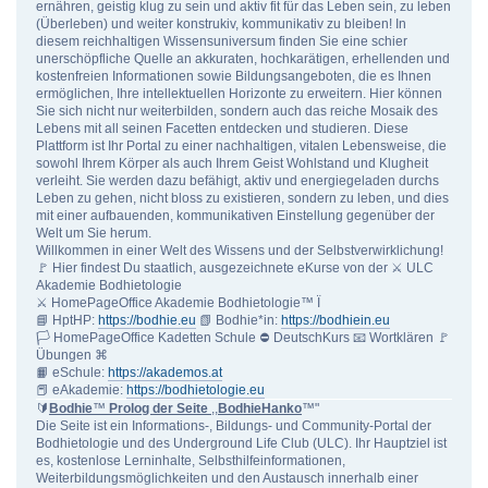
ernähren, geistig klug zu sein und aktiv fit für das Leben sein, zu leben
(Überleben) und weiter konstrukiv, kommunikativ zu bleiben! In
diesem reichhaltigen Wissensuniversum finden Sie eine schier
unerschöpfliche Quelle an akkuraten, hochkarätigen, erhellenden und
kostenfreien Informationen sowie Bildungsangeboten, die es Ihnen
ermöglichen, Ihre intellektuellen Horizonte zu erweitern. Hier können
Sie sich nicht nur weiterbilden, sondern auch das reiche Mosaik des
Lebens mit all seinen Facetten entdecken und studieren. Diese
Plattform ist Ihr Portal zu einer nachhaltigen, vitalen Lebensweise, die
sowohl Ihrem Körper als auch Ihrem Geist Wohlstand und Klugheit
verleiht. Sie werden dazu befähigt, aktiv und energiegeladen durchs
Leben zu gehen, nicht bloss zu existieren, sondern zu leben, und dies
mit einer aufbauenden, kommunikativen Einstellung gegenüber der
Welt um Sie herum.
Willkommen in einer Welt des Wissens und der Selbstverwirklichung!
🚩 Hier findest Du staatlich, ausgezeichnete eKurse von der ⚔ ULC
Akademie Bodhietologie
⚔ HomePageOffice Akademie Bodhietologie™ Ï
📘 HptHP:
https://bodhie.eu
📗 Bodhie*in:
https://bodhiein.eu
🏳 HomePageOffice Kadetten Schule ⛔ DeutschKurs 📧 Wortklären 🚩
Übungen ⌘
📙 eSchule:
https://akademos.at
📕 eAkademie:
https://bodhietologie.eu
🔰
Bodhie
™
Prolog der Seite
,,
BodhieHanko
™"
Die Seite ist ein Informations-, Bildungs- und Community-Portal der
Bodhietologie und des Underground Life Club (ULC). Ihr Hauptziel ist
es, kostenlose Lerninhalte, Selbsthilfeinformationen,
Weiterbildungsmöglichkeiten und den Austausch innerhalb einer