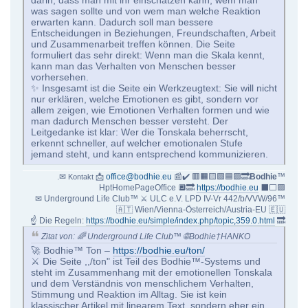
darin, dass man mit ihr einschätzen kann, wem man
was sagen sollte und von wem man welche Reaktion
erwarten kann. Dadurch soll man bessere
Entscheidungen in Beziehungen, Freundschaften, Arbeit
und Zusammenarbeit treffen können. Die Seite
formuliert das sehr direkt: Wenn man die Skala kennt,
kann man das Verhalten von Menschen besser
vorhersehen.
✨ Insgesamt ist die Seite ein Werkzeugtext: Sie will nicht
nur erklären, welche Emotionen es gibt, sondern vor
allem zeigen, wie Emotionen Verhalten formen und wie
man dadurch Menschen besser versteht. Der
Leitgedanke ist klar: Wer die Tonskala beherrscht,
erkennt schneller, auf welcher emotionalen Stufe
jemand steht, und kann entsprechend kommunizieren.
.✉
📩
office@bodhie.eu
📰✔️ 🟥🟧🟨🟩🟦🟪🔜
Bodhie
™
Kontakt
HptHomePageOffice 🔲🔜
https://bodhie.eu
⬛️⬜️🟪
✉ Underground Life Club™ ⚔ ULC e.V. LPD IV-Vr 442/b/VVW/96™
🇦🇹 Wien/Vienna-Österreich/Austria-EU 🇪🇺
☝ Die Regeln:
https://bodhie.eu/simple/index.php/topic,359.0.html
🔜
Zitat von: 🌈 Underground Life Club™ 🌐Bodhie†HANKO
🚀 Bodhie™ Ton –
https://bodhie.eu/ton/
⚔️ Die Seite ,,/ton" ist Teil des Bodhie™-Systems und
steht im Zusammenhang mit der emotionellen Tonskala
und dem Verständnis von menschlichem Verhalten,
Stimmung und Reaktion im Alltag. Sie ist kein
klassischer Artikel mit linearem Text, sondern eher ein