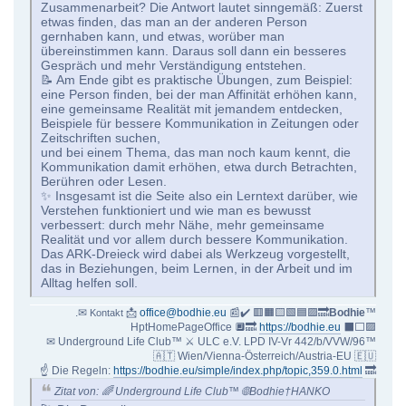
Zusammenarbeit? Die Antwort lautet sinngemäß: Zuerst
etwas finden, das man an der anderen Person
gernhaben kann, und etwas, worüber man
übereinstimmen kann. Daraus soll dann ein besseres
Gespräch und mehr Verständigung entstehen.
📝 Am Ende gibt es praktische Übungen, zum Beispiel:
eine Person finden, bei der man Affinität erhöhen kann,
eine gemeinsame Realität mit jemandem entdecken,
Beispiele für bessere Kommunikation in Zeitungen oder
Zeitschriften suchen,
und bei einem Thema, das man noch kaum kennt, die
Kommunikation damit erhöhen, etwa durch Betrachten,
Berühren oder Lesen.
✨ Insgesamt ist die Seite also ein Lerntext darüber, wie
Verstehen funktioniert und wie man es bewusst
verbessert: durch mehr Nähe, mehr gemeinsame
Realität und vor allem durch bessere Kommunikation.
Das ARK-Dreieck wird dabei als Werkzeug vorgestellt,
das in Beziehungen, beim Lernen, in der Arbeit und im
Alltag helfen soll.
.✉
📩
office@bodhie.eu
📰✔️ 🟥🟧🟨🟩🟦🟪🔜
Bodhie
™
Kontakt
HptHomePageOffice 🔲🔜
https://bodhie.eu
⬛️⬜️🟪
✉ Underground Life Club™ ⚔ ULC e.V. LPD IV-Vr 442/b/VVW/96™
🇦🇹 Wien/Vienna-Österreich/Austria-EU 🇪🇺
☝ Die Regeln:
https://bodhie.eu/simple/index.php/topic,359.0.html
🔜
Zitat von: 🌈 Underground Life Club™ 🌐Bodhie†HANKO