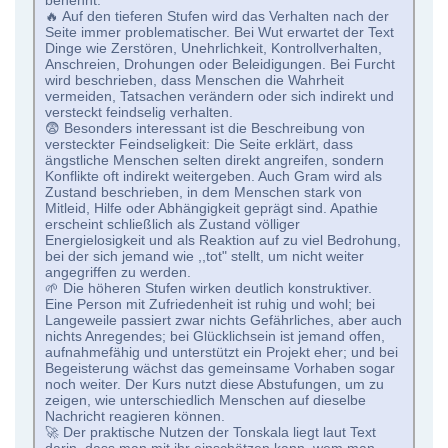
benennt.
🔥 Auf den tieferen Stufen wird das Verhalten nach der
Seite immer problematischer. Bei Wut erwartet der Text
Dinge wie Zerstören, Unehrlichkeit, Kontrollverhalten,
Anschreien, Drohungen oder Beleidigungen. Bei Furcht
wird beschrieben, dass Menschen die Wahrheit
vermeiden, Tatsachen verändern oder sich indirekt und
versteckt feindselig verhalten.
😨 Besonders interessant ist die Beschreibung von
versteckter Feindseligkeit: Die Seite erklärt, dass
ängstliche Menschen selten direkt angreifen, sondern
Konflikte oft indirekt weitergeben. Auch Gram wird als
Zustand beschrieben, in dem Menschen stark von
Mitleid, Hilfe oder Abhängigkeit geprägt sind. Apathie
erscheint schließlich als Zustand völliger
Energielosigkeit und als Reaktion auf zu viel Bedrohung,
bei der sich jemand wie ,,tot" stellt, um nicht weiter
angegriffen zu werden.
🌱 Die höheren Stufen wirken deutlich konstruktiver.
Eine Person mit Zufriedenheit ist ruhig und wohl; bei
Langeweile passiert zwar nichts Gefährliches, aber auch
nichts Anregendes; bei Glücklichsein ist jemand offen,
aufnahmefähig und unterstützt ein Projekt eher; und bei
Begeisterung wächst das gemeinsame Vorhaben sogar
noch weiter. Der Kurs nutzt diese Abstufungen, um zu
zeigen, wie unterschiedlich Menschen auf dieselbe
Nachricht reagieren können.
🚀 Der praktische Nutzen der Tonskala liegt laut Text