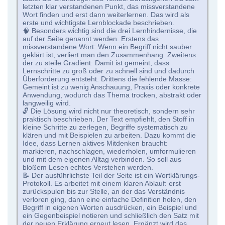
letzten klar verstandenen Punkt, das missverstandene
Wort finden und erst dann weiterlernen. Das wird als
erste und wichtigste Lernblockade beschrieben.
🧠 Besonders wichtig sind die drei Lernhindernisse, die
auf der Seite genannt werden. Erstens das
missverstandene Wort: Wenn ein Begriff nicht sauber
geklärt ist, verliert man den Zusammenhang. Zweitens
der zu steile Gradient: Damit ist gemeint, dass
Lernschritte zu groß oder zu schnell sind und dadurch
Überforderung entsteht. Drittens die fehlende Masse:
Gemeint ist zu wenig Anschauung, Praxis oder konkrete
Anwendung, wodurch das Thema trocken, abstrakt oder
langweilig wird.
🔓 Die Lösung wird nicht nur theoretisch, sondern sehr
praktisch beschrieben. Der Text empfiehlt, den Stoff in
kleine Schritte zu zerlegen, Begriffe systematisch zu
klären und mit Beispielen zu arbeiten. Dazu kommt die
Idee, dass Lernen aktives Mitdenken braucht:
markieren, nachschlagen, wiederholen, umformulieren
und mit dem eigenen Alltag verbinden. So soll aus
bloßem Lesen echtes Verstehen werden.
📝 Der ausführlichste Teil der Seite ist ein Wortklärungs-
Protokoll. Es arbeitet mit einem klaren Ablauf: erst
zurückspulen bis zur Stelle, an der das Verständnis
verloren ging, dann eine einfache Definition holen, den
Begriff in eigenen Worten ausdrücken, ein Beispiel und
ein Gegenbeispiel notieren und schließlich den Satz mit
der neuen Erklärung erneut lesen. Ergänzt wird das