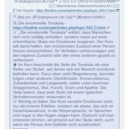
✉ Underground Life Club™ ⚔ ULC e.V. LPD IV-Vr 442/b/VVW/96™
🇦🇹 Wien/Vienna-Österreich/Austria-EU 🇪🇺
☝ Die Regeln:
https://bodhie.eu/simple/index.php/topic,359.0.html
🔜
Zitat von: 🌈 Underground Life Club™ 🌐Bodhie†HANKO
🚀 Die emotionelle Tonskala -
https://bodhie.eu/simple/index.php/topic,562.0.html
✔
⚔️ ,,Die emotionelle Tonskala" erklärt, dass Menschen
sich nicht zufällig verhalten, sondern meist auf einer
erkennbaren Skala von Emotionen reagieren. Der Kurs
will damit helfen, den emotionalen Zustand einer Person
besser einzuschätzen, ihr Verhalten vorherzusagen und
den eigenen Zustand oder den eines anderen gezielt zu
verbessern.
🧠 Im Kern beschreibt die Seite die Tonskala als eine
Reihe von Stufen, auf denen sich ein Mensch emotional
befinden kann. Ganz oben steht Begeisterung, darunter
folgen unter anderem Glücklichsein, Konservatismus,
Zufriedenheit und Langeweile; weiter unten kommen
Antagonismus, Wut, Furcht, Gram und Apathie. Die
Seite betont, dass jede Stufe mit einem typischen
Verhaltensmuster verbunden ist.
💡 Wichtig ist dabei: Der Kurs versteht Emotionen nicht
nur als inneres Erleben, sondern als etwas, das sich im
Gesichtsausdruck, in der Körpersprache, im Sprechen
und sogar in den Augen zeigen kann. Dadurch soll man
erkennen können, wo jemand auf der Skala steht, auch
wenn die Person ihre Gefühle nicht ausdrücklich