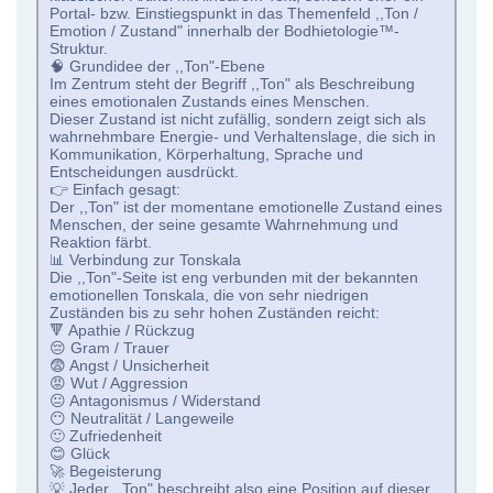
Portal- bzw. Einstiegspunkt in das Themenfeld ,,Ton /
Emotion / Zustand" innerhalb der Bodhietologie™-
Struktur.
🧠 Grundidee der ,,Ton"-Ebene
Im Zentrum steht der Begriff ,,Ton" als Beschreibung
eines emotionalen Zustands eines Menschen.
Dieser Zustand ist nicht zufällig, sondern zeigt sich als
wahrnehmbare Energie- und Verhaltenslage, die sich in
Kommunikation, Körperhaltung, Sprache und
Entscheidungen ausdrückt.
👉 Einfach gesagt:
Der ,,Ton" ist der momentane emotionelle Zustand eines
Menschen, der seine gesamte Wahrnehmung und
Reaktion färbt.
📊 Verbindung zur Tonskala
Die ,,Ton"-Seite ist eng verbunden mit der bekannten
emotionellen Tonskala, die von sehr niedrigen
Zuständen bis zu sehr hohen Zuständen reicht:
🔻 Apathie / Rückzug
😔 Gram / Trauer
😨 Angst / Unsicherheit
😡 Wut / Aggression
😐 Antagonismus / Widerstand
😶 Neutralität / Langeweile
🙂 Zufriedenheit
😊 Glück
🚀 Begeisterung
💡 Jeder ,,Ton" beschreibt also eine Position auf dieser