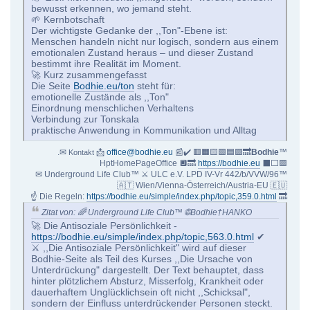
bewusst erkennen, wo jemand steht.
🌱 Kernbotschaft
Der wichtigste Gedanke der ,,Ton"-Ebene ist:
Menschen handeln nicht nur logisch, sondern aus einem
emotionalen Zustand heraus – und dieser Zustand
bestimmt ihre Realität im Moment.
🚀 Kurz zusammengefasst
Die Seite
Bodhie.eu/ton
steht für:
emotionelle Zustände als ,,Ton"
Einordnung menschlichen Verhaltens
Verbindung zur Tonskala
praktische Anwendung in Kommunikation und Alltag
.✉
📩
office@bodhie.eu
📰✔️ 🟥🟧🟨🟩🟦🟪🔜
Bodhie
™
Kontakt
HptHomePageOffice 🔲🔜
https://bodhie.eu
⬛️⬜️🟪
✉ Underground Life Club™ ⚔ ULC e.V. LPD IV-Vr 442/b/VVW/96™
🇦🇹 Wien/Vienna-Österreich/Austria-EU 🇪🇺
☝ Die Regeln:
https://bodhie.eu/simple/index.php/topic,359.0.html
🔜
Zitat von: 🌈 Underground Life Club™ 🌐Bodhie†HANKO
🚀 Die Antisoziale Persönlichkeit -
https://bodhie.eu/simple/index.php/topic,563.0.html
✔
⚔️ ,,Die Antisoziale Persönlichkeit" wird auf dieser
Bodhie-Seite als Teil des Kurses ,,Die Ursache von
Unterdrückung" dargestellt. Der Text behauptet, dass
hinter plötzlichem Absturz, Misserfolg, Krankheit oder
dauerhaftem Unglücklichsein oft nicht ,,Schicksal",
sondern der Einfluss unterdrückender Personen steckt.