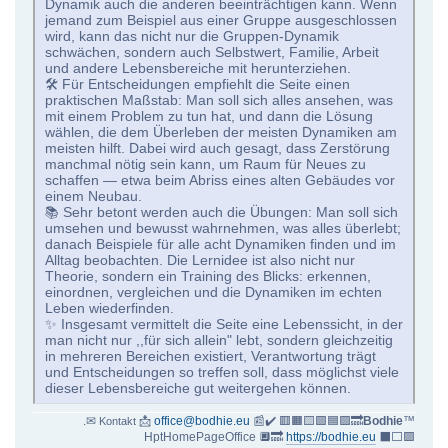
Dynamik auch die anderen beeinträchtigen kann. Wenn
jemand zum Beispiel aus einer Gruppe ausgeschlossen
wird, kann das nicht nur die Gruppen-Dynamik
schwächen, sondern auch Selbstwert, Familie, Arbeit
und andere Lebensbereiche mit herunterziehen.
🛠 Für Entscheidungen empfiehlt die Seite einen
praktischen Maßstab: Man soll sich alles ansehen, was
mit einem Problem zu tun hat, und dann die Lösung
wählen, die dem Überleben der meisten Dynamiken am
meisten hilft. Dabei wird auch gesagt, dass Zerstörung
manchmal nötig sein kann, um Raum für Neues zu
schaffen — etwa beim Abriss eines alten Gebäudes vor
einem Neubau.
📚 Sehr betont werden auch die Übungen: Man soll sich
umsehen und bewusst wahrnehmen, was alles überlebt;
danach Beispiele für alle acht Dynamiken finden und im
Alltag beobachten. Die Lernidee ist also nicht nur
Theorie, sondern ein Training des Blicks: erkennen,
einordnen, vergleichen und die Dynamiken im echten
Leben wiederfinden.
✨ Insgesamt vermittelt die Seite eine Lebenssicht, in der
man nicht nur ,,für sich allein" lebt, sondern gleichzeitig
in mehreren Bereichen existiert, Verantwortung trägt
und Entscheidungen so treffen soll, dass möglichst viele
dieser Lebensbereiche gut weitergehen können.
.✉
📩
office@bodhie.eu
📰✔️ 🟥🟧🟨🟩🟦🟪🔜
Bodhie
™
Kontakt
HptHomePageOffice 🔲🔜
https://bodhie.eu
⬛️⬜️🟪