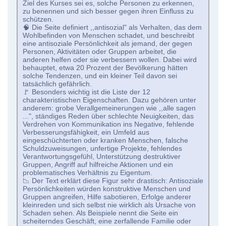
Ziel des Kurses sei es, solche Personen zu erkennen,
zu benennen und sich besser gegen ihren Einfluss zu
schützen.
🧠 Die Seite definiert ,,antisozial" als Verhalten, das dem
Wohlbefinden von Menschen schadet, und beschreibt
eine antisoziale Persönlichkeit als jemand, der gegen
Personen, Aktivitäten oder Gruppen arbeitet, die
anderen helfen oder sie verbessern wollen. Dabei wird
behauptet, etwa 20 Prozent der Bevölkerung hätten
solche Tendenzen, und ein kleiner Teil davon sei
tatsächlich gefährlich.
🚩 Besonders wichtig ist die Liste der 12
charakteristischen Eigenschaften. Dazu gehören unter
anderem: grobe Verallgemeinerungen wie ,,alle sagen
...", ständiges Reden über schlechte Neuigkeiten, das
Verdrehen von Kommunikation ins Negative, fehlende
Verbesserungsfähigkeit, ein Umfeld aus
eingeschüchterten oder kranken Menschen, falsche
Schuldzuweisungen, unfertige Projekte, fehlendes
Verantwortungsgefühl, Unterstützung destruktiver
Gruppen, Angriff auf hilfreiche Aktionen und ein
problematisches Verhältnis zu Eigentum.
📉 Der Text erklärt diese Figur sehr drastisch: Antisoziale
Persönlichkeiten würden konstruktive Menschen und
Gruppen angreifen, Hilfe sabotieren, Erfolge anderer
kleinreden und sich selbst nie wirklich als Ursache von
Schaden sehen. Als Beispiele nennt die Seite ein
scheiterndes Geschäft, eine zerfallende Familie oder