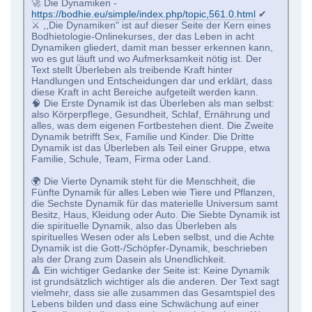
🚀 Die Dynamiken -
https://bodhie.eu/simple/index.php/topic,561.0.html
✔
⚔️ ,,Die Dynamiken" ist auf dieser Seite der Kern eines
Bodhietologie-Onlinekurses, der das Leben in acht
Dynamiken gliedert, damit man besser erkennen kann,
wo es gut läuft und wo Aufmerksamkeit nötig ist. Der
Text stellt Überleben als treibende Kraft hinter
Handlungen und Entscheidungen dar und erklärt, dass
diese Kraft in acht Bereiche aufgeteilt werden kann.
🧠 Die Erste Dynamik ist das Überleben als man selbst:
also Körperpflege, Gesundheit, Schlaf, Ernährung und
alles, was dem eigenen Fortbestehen dient. Die Zweite
Dynamik betrifft Sex, Familie und Kinder. Die Dritte
Dynamik ist das Überleben als Teil einer Gruppe, etwa
Familie, Schule, Team, Firma oder Land.
🌍 Die Vierte Dynamik steht für die Menschheit, die
Fünfte Dynamik für alles Leben wie Tiere und Pflanzen,
die Sechste Dynamik für das materielle Universum samt
Besitz, Haus, Kleidung oder Auto. Die Siebte Dynamik ist
die spirituelle Dynamik, also das Überleben als
spirituelles Wesen oder als Leben selbst, und die Achte
Dynamik ist die Gott-/Schöpfer-Dynamik, beschrieben
als der Drang zum Dasein als Unendlichkeit.
🔺 Ein wichtiger Gedanke der Seite ist: Keine Dynamik
ist grundsätzlich wichtiger als die anderen. Der Text sagt
vielmehr, dass sie alle zusammen das Gesamtspiel des
Lebens bilden und dass eine Schwächung auf einer