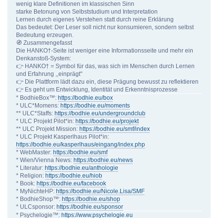
wenig klare Definitionen im klassischen Sinn
starke Betonung von Selbststudium und Interpretation
Lernen durch eigenes Verstehen statt durch reine Erklärung
Das bedeutet: Der Leser soll nicht nur konsumieren, sondern selbst
Bedeutung erzeugen.
🧭 Zusammengefasst
Die HANKO†-Seite ist weniger eine Informationsseite und mehr ein
Denkanstoß-System:
👉 HANKO† = Symbol für das, was sich im Menschen durch Lernen
und Erfahrung ,,einprägt"
👉 Die Plattform lädt dazu ein, diese Prägung bewusst zu reflektieren
👉 Es geht um Entwicklung, Identität und Erkenntnisprozesse
* BodhieBox™:
https://bodhie.eu/box
* ULC*Momens:
https://bodhie.eu/moments
** ULC*Staffs:
https://bodhie.eu/undergroundclub
* ULC Projekt Pilot*in:
https://bodhie.eu/projekt
** ULC Projekt Mission:
https://bodhie.eu/smf/index
* ULC Projekt Kasperlhaus Pilot*in:
https://bodhie.eu/kasperlhaus/eingang/index.php
* WebMaster:
https://bodhie.eu/smf
* Wien/Vienna News:
https://bodhie.eu/news
* Literatur:
https://bodhie.eu/anthologie
* Religion:
https://bodhie.eu/hiob
* Book:
https://bodhie.eu/facebook
* MyNichteHP:
https://bodhie.eu/Nicole.Lisa/SMF
* BodhieShop™:
https://bodhie.eu/shop
* ULCsponsor:
https://bodhie.eu/sponsor
* Psychelogie™:
https://www.psychelogie.eu