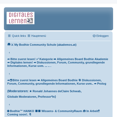
Quick links
Hauptmenü
Einloggen
⚔ My Bodhie Community Schule (akademos.at)
‹
➦ Bitte zuerst lesen! ✅ Kategorie ➡️ Allgemeines Board Bodhie Akademie
➦ Digitales lernen! ➦ Diskussionen, Forum, Community, grundlegende
Informationen, Kurse uvm. ... .. .
‹
➦📕Bitte zuerst lesen ➡️ Allgemeines Board Bodhie 🎯 Diskussionen,
Forum, Community, grundlegende Informationen, Kurse uvm.. ➦ Prolog
(Moderatoren:
,
★ Ronald Johannes deClaire Schwab
,
)
Globale Moderatoren
Professor*In
‹
🌐 Bodhie™ HANKO 🔲🔲 Wissens- & CommunityRaum 🧰 In Arbeit🚏
Coming soon!. 🔖