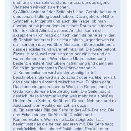
und für sich einzeln verstehen muss, um das eigene
Verstehen wirklich zu erhöhen.
💞 Affinität wird auf der Seite als Liebe, Gernhaben oder
emotionale Haltung beschrieben. Dazu gehören Nähe,
Sympathie, Mitgefühl und auch die Frage, ob man
überhaupt mit jemandem im selben Raum sein möchte.
Der Text stellt Affinität als eine Art ,,Ich kann dich
akzeptieren / ich mag dich / ich kann dir nahe sein" dar.
🌍 Realität bedeutet hier nicht einfach ,,irgendetwas ist
da", sondern das, worüber Menschen übereinstimmen,
dass es existiert und wahrnehmbar ist. Die Seite betont:
Etwas ist real, weil man sich darüber einig ist und es
wahrnehmen kann. Wenn keine Übereinstimmung
besteht, entsteht Nichtübereinstimmung und damit ein
Bruch im gemeinsamen Realitätsverständnis.
📡 Kommunikation wird als der wichtigste Teil
beschrieben. Sie wird als Botschaft oder Partikel erklärt,
das über einen Abstand zwischen zwei Punkten geht.
Das kann ein gesprochenes Wort, ein Gegenstand, ein
Gedanke oder eine Berührung sein. Die Seite macht
deutlich, dass Kommunikation weit mehr ist als bloßes
Reden: Auch Sehen, Berühren, Geben, Nehmen und ein
Austausch von Reaktionen zählen dazu.
🔺 Ein zentrales Bild der Seite ist das ARK-Dreieck. Die
drei Ecken stehen für Affinität, Realität und
Kommunikation. Wenn eine Ecke steigt oder fällt,
beeinflusst das die beiden anderen mit. Die Seite sagt
ausdrücklich, dass ohne Affinität keine Realität oder