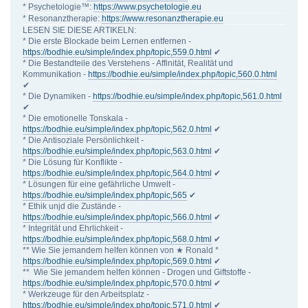
* Psychetologie™:
https://www.psychetologie.eu
* Resonanztherapie:
https://www.resonanztherapie.eu
LESEN SIE DIESE ARTIKELN:
* Die erste Blockade beim Lernen entfernen -
https://bodhie.eu/simple/index.php/topic,559.0.html
✔
* Die Bestandteile des Verstehens - Affinität, Realität und
Kommunikation -
https://bodhie.eu/simple/index.php/topic,560.0.html
✔
* Die Dynamiken -
https://bodhie.eu/simple/index.php/topic,561.0.html
✔
* Die emotionelle Tonskala -
https://bodhie.eu/simple/index.php/topic,562.0.html
✔
* Die Antisoziale Persönlichkeit -
https://bodhie.eu/simple/index.php/topic,563.0.html
✔
* Die Lösung für Konflikte -
https://bodhie.eu/simple/index.php/topic,564.0.html
✔
* Lösungen für eine gefährliche Umwelt -
https://bodhie.eu/simple/index.php/topic,565
✔
* Ethik unjd die Zustände -
https://bodhie.eu/simple/index.php/topic,566.0.html
✔
* Integrität und Ehrlichkeit -
https://bodhie.eu/simple/index.php/topic,568.0.html
✔
** Wie Sie jemandem helfen können von ★ Ronald *
https://bodhie.eu/simple/index.php/topic,569.0.html
✔
** Wie Sie jemandem helfen können - Drogen und Giftstoffe -
https://bodhie.eu/simple/index.php/topic,570.0.html
✔
* Werkzeuge für den Arbeitsplatz -
https://bodhie.eu/simple/index.php/topic,571.0.html
✔