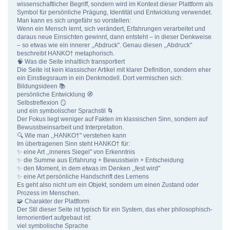
wissenschaftlicher Begriff, sondern wird im Kontext dieser Plattform als
Symbol für persönliche Prägung, Identität und Entwicklung verwendet.
Man kann es sich ungefähr so vorstellen:
Wenn ein Mensch lernt, sich verändert, Erfahrungen verarbeitet und
daraus neue Einsichten gewinnt, dann entsteht – in dieser Denkweise
– so etwas wie ein innerer ,,Abdruck". Genau diesen ,,Abdruck"
beschreibt HANKO† metaphorisch.
🧠 Was die Seite inhaltlich transportiert
Die Seite ist kein klassischer Artikel mit klarer Definition, sondern eher
ein Einstiegsraum in ein Denkmodell. Dort vermischen sich:
Bildungsideen 📚
persönliche Entwicklung 🧭
Selbstreflexion 🪞
und ein symbolischer Sprachstil 🌀
Der Fokus liegt weniger auf Fakten im klassischen Sinn, sondern auf
Bewusstseinsarbeit und Interpretation.
🔍 Wie man ,,HANKO†" verstehen kann
Im übertragenen Sinn steht HANKO† für:
✨ eine Art ,,inneres Siegel" von Erkenntnis
✨ die Summe aus Erfahrung + Bewusstsein + Entscheidung
✨ den Moment, in dem etwas im Denken ,,fest wird"
✨ eine Art persönliche Handschrift des Lernens
Es geht also nicht um ein Objekt, sondern um einen Zustand oder
Prozess im Menschen.
🧩 Charakter der Plattform
Der Stil dieser Seite ist typisch für ein System, das eher philosophisch-
lernorientiert aufgebaut ist:
viel symbolische Sprache