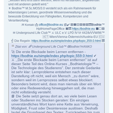
,,Wissen wird erst dann wertvoll, wenn es verstanden, angewendet
und mit anderen geteilt wird."
⚜ Bodhie™ M.Sc.MOS/3.0 versteht sich als ein Rahmenwerk für
lebenslanges Lernen, geordnete Wissensverwaltung und die
bewusste Entwicklung von Fähigkeiten, Kompetenzen und
Verantwortung.
.✉
📩
office@bodhie.eu
📰✔️ 🟥🟧🟨🟩🟦🟪🔜
Bodhie
™
Kontakt
HptHomePageOffice 🔲🔜
https://bodhie.eu
⬛️⬜️🟪
✉ Underground Life Club™ ⚔ ULC e.V. LPD IV-Vr 442/b/VVW/96™
🇦🇹 Wien/Vienna-Österreich/Austria-EU 🇪🇺
☝ Die Regeln:
https://bodhie.eu/simple/index.php/topic,359.0.html
🔜
Zitat von: 🌈 Underground Life Club™ 🌐Bodhie†HANKO
🚀 Die erste Blockade beim Lernen entfernen -
https://bodhie.eu/simple/index.php/topic,559.0.html
✔
⚔️ ,,Die erste Blockade beim Lernen entfernen" ist auf
dieser Seite Teil des Online-Kurses ,,Bodhietologie™ –
Die Technologie des Studierens". Der zentrale Gedanke
ist sehr klar: Lernprobleme entstehen nach dieser
Darstellung oft nicht, weil ein Mensch ,,zu dumm" wäre,
sondern weil im Lernprozess selbst etwas blockiert.
Besonders betont wird, dass man niemals über ein Wort
oder eine Redewendung hinweggehen soll, die man
nicht vollständig versteht.
📘 Die Seite setzt genau dort an, wo viele beim Lesen
oder Studieren ins Stocken geraten: Ein einziges
unverständliches Wort kann eine Kette aus Verwirrung,
Müdigkeit, Frust oder Desinteresse auslösen. Deshalb
lautet die Grundregel des Textes: Zurückgehen bis zum