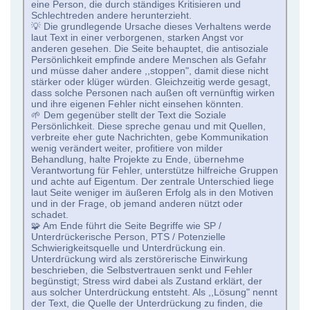
eine Person, die durch ständiges Kritisieren und
Schlechtreden andere herunterzieht.
💡 Die grundlegende Ursache dieses Verhaltens werde
laut Text in einer verborgenen, starken Angst vor
anderen gesehen. Die Seite behauptet, die antisoziale
Persönlichkeit empfinde andere Menschen als Gefahr
und müsse daher andere ,,stoppen", damit diese nicht
stärker oder klüger würden. Gleichzeitig werde gesagt,
dass solche Personen nach außen oft vernünftig wirken
und ihre eigenen Fehler nicht einsehen könnten.
🌱 Dem gegenüber stellt der Text die Soziale
Persönlichkeit. Diese spreche genau und mit Quellen,
verbreite eher gute Nachrichten, gebe Kommunikation
wenig verändert weiter, profitiere von milder
Behandlung, halte Projekte zu Ende, übernehme
Verantwortung für Fehler, unterstütze hilfreiche Gruppen
und achte auf Eigentum. Der zentrale Unterschied liege
laut Seite weniger im äußeren Erfolg als in den Motiven
und in der Frage, ob jemand anderen nützt oder
schadet.
🧩 Am Ende führt die Seite Begriffe wie SP /
Unterdrückerische Person, PTS / Potenzielle
Schwierigkeitsquelle und Unterdrückung ein.
Unterdrückung wird als zerstörerische Einwirkung
beschrieben, die Selbstvertrauen senkt und Fehler
begünstigt; Stress wird dabei als Zustand erklärt, der
aus solcher Unterdrückung entsteht. Als ,,Lösung" nennt
der Text, die Quelle der Unterdrückung zu finden, die