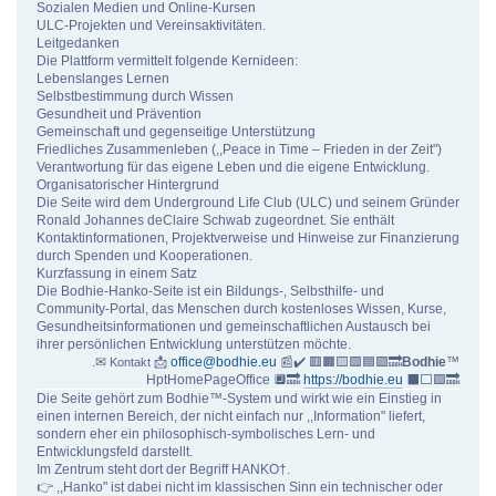
Sozialen Medien und Online-Kursen
ULC-Projekten und Vereinsaktivitäten.
Leitgedanken
Die Plattform vermittelt folgende Kernideen:
Lebenslanges Lernen
Selbstbestimmung durch Wissen
Gesundheit und Prävention
Gemeinschaft und gegenseitige Unterstützung
Friedliches Zusammenleben (,,Peace in Time – Frieden in der Zeit")
Verantwortung für das eigene Leben und die eigene Entwicklung.
Organisatorischer Hintergrund
Die Seite wird dem Underground Life Club (ULC) und seinem Gründer
Ronald Johannes deClaire Schwab zugeordnet. Sie enthält
Kontaktinformationen, Projektverweise und Hinweise zur Finanzierung
durch Spenden und Kooperationen.
Kurzfassung in einem Satz
Die Bodhie-Hanko-Seite ist ein Bildungs-, Selbsthilfe- und
Community-Portal, das Menschen durch kostenloses Wissen, Kurse,
Gesundheitsinformationen und gemeinschaftlichen Austausch bei
ihrer persönlichen Entwicklung unterstützen möchte.
.✉
📩
office@bodhie.eu
📰✔️ 🟥🟧🟨🟩🟦🟪🔜
Bodhie
™
Kontakt
HptHomePageOffice 🔲🔜
https://bodhie.eu
⬛️⬜️🟪🔜
Die Seite gehört zum Bodhie™-System und wirkt wie ein Einstieg in
einen internen Bereich, der nicht einfach nur ,,Information" liefert,
sondern eher ein philosophisch-symbolisches Lern- und
Entwicklungsfeld darstellt.
Im Zentrum steht dort der Begriff HANKO†.
👉 ,,Hanko" ist dabei nicht im klassischen Sinn ein technischer oder