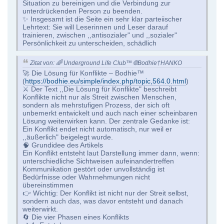
Situation zu bereinigen und die Verbindung zur
unterdrückenden Person zu beenden.
✨ Insgesamt ist die Seite ein sehr klar parteiischer
Lehrtext: Sie will Leserinnen und Leser darauf
trainieren, zwischen ,,antisozialer" und ,,sozialer"
Persönlichkeit zu unterscheiden, schädlich
Zitat von: 🌈 Underground Life Club™ 🌐Bodhie†HANKO
🚀 Die Lösung für Konflikte – Bodhie™
(
https://bodhie.eu/simple/index.php/topic,564.0.html
)
⚔️ Der Text ,,Die Lösung für Konflikte" beschreibt
Konflikte nicht nur als Streit zwischen Menschen,
sondern als mehrstufigen Prozess, der sich oft
unbemerkt entwickelt und auch nach einer scheinbaren
Lösung weiterwirken kann. Der zentrale Gedanke ist:
Ein Konflikt endet nicht automatisch, nur weil er
,,äußerlich" beigelegt wurde.
🧠 Grundidee des Artikels
Ein Konflikt entsteht laut Darstellung immer dann, wenn:
unterschiedliche Sichtweisen aufeinandertreffen
Kommunikation gestört oder unvollständig ist
Bedürfnisse oder Wahrnehmungen nicht
übereinstimmen
👉 Wichtig: Der Konflikt ist nicht nur der Streit selbst,
sondern auch das, was davor entsteht und danach
weiterwirkt.
🔄 Die vier Phasen eines Konflikts