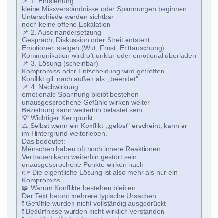
📌 1. Entstehung
kleine Missverständnisse oder Spannungen beginnen
Unterschiede werden sichtbar
noch keine offene Eskalation
📌 2. Auseinandersetzung
Gespräch, Diskussion oder Streit entsteht
Emotionen steigen (Wut, Frust, Enttäuschung)
Kommunikation wird oft unklar oder emotional überladen
📌 3. Lösung (scheinbar)
Kompromiss oder Entscheidung wird getroffen
Konflikt gilt nach außen als ,,beendet"
📌 4. Nachwirkung
emotionale Spannung bleibt bestehen
unausgesprochene Gefühle wirken weiter
Beziehung kann weiterhin belastet sein
💡 Wichtiger Kernpunkt
⚠️ Selbst wenn ein Konflikt ,,gelöst" erscheint, kann er
im Hintergrund weiterleben.
Das bedeutet:
Menschen haben oft noch innere Reaktionen
Vertrauen kann weiterhin gestört sein
unausgesprochene Punkte wirken nach
👉 Die eigentliche Lösung ist also mehr als nur ein
Kompromiss.
🧩 Warum Konflikte bestehen bleiben
Der Text betont mehrere typische Ursachen:
❗ Gefühle wurden nicht vollständig ausgedrückt
❗ Bedürfnisse wurden nicht wirklich verstanden