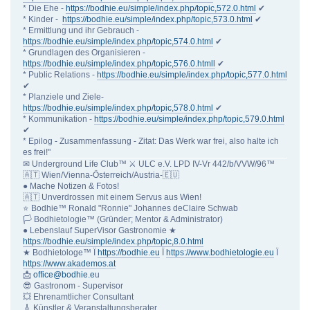
* Die Ehe -
https://bodhie.eu/simple/index.php/topic,572.0.html
✔
* Kinder -
https://bodhie.eu/simple/index.php/topic,573.0.html
✔
* Ermittlung und ihr Gebrauch -
https://bodhie.eu/simple/index.php/topic,574.0.html
✔
* Grundlagen des Organisieren -
https://bodhie.eu/simple/index.php/topic,576.0.htmll
✔
* Public Relations -
https://bodhie.eu/simple/index.php/topic,577.0.html
✔
* Planziele und Ziele-
https://bodhie.eu/simple/index.php/topic,578.0.html
✔
* Kommunikation -
https://bodhie.eu/simple/index.php/topic,579.0.html
✔
* Epilog - Zusammenfassung - Zitat: Das Werk war frei, also halte ich
es frei!"
✉ Underground Life Club™ ⚔ ULC e.V. LPD IV-Vr 442/b/VVW/96™
🇦🇹 Wien/Vienna-Österreich/Austria-🇪🇺
● Mache Notizen & Fotos!
🇦🇹 Unverdrossen mit einem Servus aus Wien!
⭐️ Bodhie™ Ronald "Ronnie" Johannes deClaire Schwab
🏳 Bodhietologie™ (Gründer; Mentor & Administrator)
● Lebenslauf SuperVisor Gastronomie ★
https://bodhie.eu/simple/index.php/topic,8.0.html
★ Bodhietologe™ Ï
https://bodhie.eu
Ï
https://www.bodhietologie.eu
Ï
https://www.akademos.at
📩
office@bodhie.e
u
😎 Gastronom - Supervisor
💥 Ehrenamtlicher Consultant
🎸 Künstler & Veranstaltungsberater