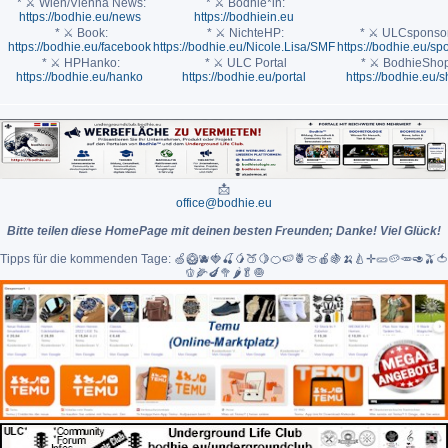
* ⚔ Wien/Vienna News:
* ⚔ Bodhie*in:
https://bodhie.eu/news
https://bodhiein.eu
* ⚔ Book:
* ⚔ NichteHP:
* ⚔ ULCsponsor
https://bodhie.eu/facebook
https://bodhie.eu/Nicole.Lisa/SMF
https://bodhie.eu/sp
* ⚔ HPHanko:
* ⚔ ULC Portal
* ⚔ BodhieShop
https://bodhie.eu/hanko
https://bodhie.eu/portal
https://bodhie.eu/
📩
office@bodhie.eu
Bitte teilen diese HomePage mit deinen besten Freunden; Danke! Viel Glück!
Tipps für die kommenden Tage: 🍏🥝🫐🍓🍒🥭🍑🍋🍊🍉🍍🍈🍎🍇🍌🍐✛🥒🥔🥕🥑🫒🍅
🫑🌽🍆🥦🌶🥬🧅