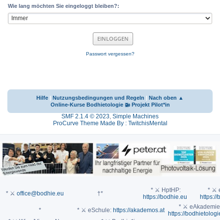
Wie lang möchten Sie eingeloggt bleiben?:
Passwort vergessen?
Hilfe
|
Nutzungsbedingungen und Regeln
|
Nach oben ▲
Online-Kurse Bodhietologie 🚁 Projekt Pilot*in
SMF 2.1.4 © 2023
,
Simple Machines
ProCurve Theme Made By : TwitchisMental
* ⚔ HptHP:
* ⚔ e
* ⚔
office@bodhie.eu
†*
https://bodhie.eu
https://
* ⚔ eAkademie
*
* ⚔ eSchule:
https://akademos.at
https://bodhietologi