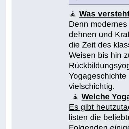
🧘
Was versteh
Denn modernes Yo
dehnen und Kraft
die Zeit des kla
Weisen bis hin 
Rückbildungsyog
Yogageschichte i
vielschichtig.
🧘
Welche Yoga
Es gibt heutzuta
listen die belieb
Folgenden einige