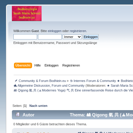
Willkommen
Gast
. Bitte
einloggen
oder
registrieren
.
Einloggen mit Benutzername, Passwort und Sitzungslänge
Übersicht
Hilfe
Einloggen
Registrieren
 🪶 Community & Forum Bodhiein.eu
»
☕ Internes Forum & Community ★ Bodhietolog
🐲 Allgemeine Diskussion, Forum und Community
(Moderatoren:
★ Sarah Maria S
🎎 Qigong 氣 共 (🧘Modernes Yoga) 气 共 Eine sinnerfassende Reise durch die Viel
Seiten: [
1
]
Nach unten
Autor
Thema: 🎎 Qigong 氣 共 (🧘Mode
(Gelesen 7554 mal)
0 Mitglieder und 6 Gäste betrachten dieses Thema.