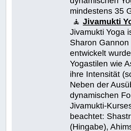
dynamischen Yog
mindestens 35 G
🧘
Jivamukti Y
Jivamukti Yoga i
Sharon Gannon u
entwickelt wurde
Yogastilen wie 
ihre Intensität (s
Neben der Ausüb
dynamischen Fo
Jivamukti-Kurses
beachtet: Shastra
(Hingabe), Ahims