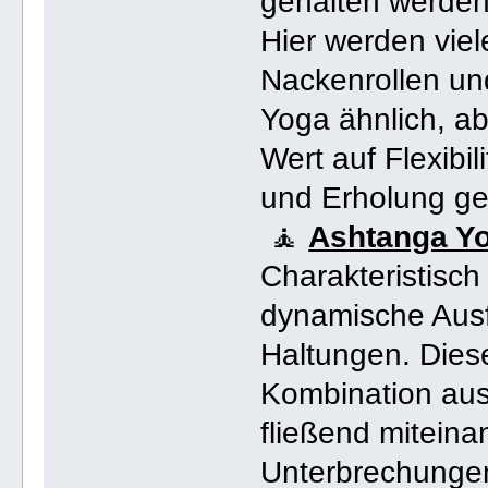
gehalten werden
Hier werden viel
Nackenrollen un
Yoga ähnlich, ab
Wert auf Flexibi
und Erholung ge
🧘
Ashtanga Yo
Charakteristisch
dynamische Ausf
Haltungen. Dies
Kombination au
fließend mitein
Unterbrechungen