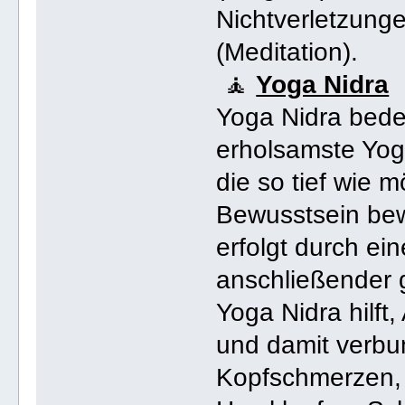
Nichtverletzung
(Meditation).
🧘
Yoga Nidra
Yoga Nidra bedeu
erholsamste Yoga
die so tief wie 
Bewusstsein bew
erfolgt durch ei
anschließender g
Yoga Nidra hilf
und damit verb
Kopfschmerzen, 