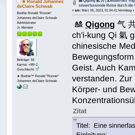
🎎 Qigong 氣 共 (🧘Modernes Yog
★ Ronald Johannes
sinnerfassende Reise durch die V
deClaire Schwab
«
am:
März 06, 2023, 01:04:41 Vormittag »
Bodhie Ronald "Ronnie"
Johannes deClaire Schwab
🎎
Qigong
气 
Administrator
Jr. Member
ch'i-kung Qi 氣
chinesische Medi
Bewegungsform z
Beiträge: 56
Karma: +98/-2
Geist. Auch Ka
Geschlecht:
verstanden. Zur
★ Bodhie™ Ronald "Ronnie"
Johannes deClaire Schwab
Körper- und Be
Konzentrations
Zitat
Titel: Eine sinnerfa
Einleitung: